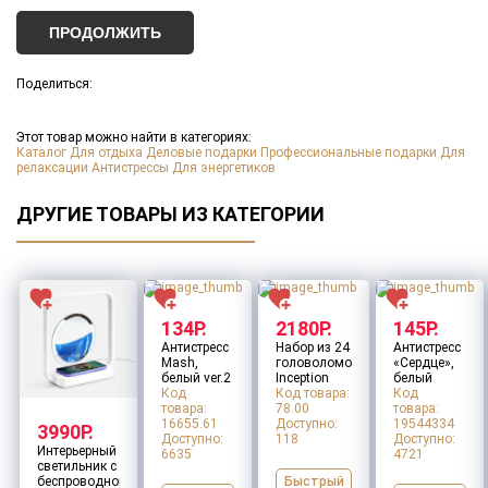
ПРОДОЛЖИТЬ
Поделиться:
*
Этот товар можно найти в категориях:
Каталог
Для отдыха
Деловые подарки
Профессиональные подарки
Для
1
2
*
релаксации
Антистрессы
Для энергетиков
Товар:
Термос для еды «301» в чехле
Тираж
*
ДРУГИЕ ТОВАРЫ ИЗ КАТЕГОРИИ
Тип нанесения
*
Макет для нанесения
*
134Р.
2180Р.
145Р.
Антистресс
Набор из 24
Антистресс
Mash,
головоломок
«Сердце»,
Заполните все обязательные поля
белый ver.2
Inception
белый
ДАЛЕЕ
Код
Код товара:
Код
товара:
78.00
товара:
Оставить заявку
16655.61
Доступно:
19544334
3990Р.
Доступно:
118
Доступно:
Интерьерный
6635
4721
светильник с
Быстрый
беспроводной