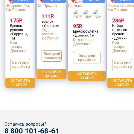
111Р.
175Р.
286Р.
Брелок
95Р.
Брелок-
«Уровень»
Набор
рулетка
Код
отверток-
Брелок-рулетка
«Баррель»,
товара: -
брелок
«Домик», 1м
1м
Доступно:
«Домик»
Код товара: -
Код
Код
Доступно:
товара: -
товара: -
Доступно:
Доступно:
Быстрый
Быстрый
просмотр
просмотр
Быстрый
Быстрый
просмотр
просмотр
ОСТАВИТЬ
ОСТАВИТЬ
ЗАЯВКУ
ЗАЯВКУ
ОСТАВИТЬ
ОСТАВИТЬ
ЗАЯВКУ
ЗАЯВКУ
Остались вопросы?
8 800 101-68-61