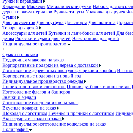
Ручки и карандаши
Карандаши
Маркеры
Металлические ручки
Наборы для рисова
дерева и эко-материалов
Ручки-стилусы
Упаковка для ручек
Фл
Сумки
Для документов
Для ноутбука
Для спорта
Для шопинга
Дорожн
Товары для детей
Аксессуары для детей
Бутылки и ланч-боксы для детей
Для без
детям
Рюкзаки и сумки для детей
Электроника для детей
Индивидуальное производство
+
Сумки и рюкзаки
Подарочная упаковка на заказ
Корпоративные подарки из дерева с доставкой
Изготовление деревянных шкатулок, ящиков и коробов
Изготов
Корпоративные подарки на новый год
Индивидуальное производство одежды
Пошив толстовок и свитшотов
Пошив футболок и лонгсливов
Изготовление флагов и баннеров
Значки и медали
Изготовление ежедневников на заказ
Вкусные подарки на заказ
Шоколад с логотипом
Печенья и пряники с логотипом
Индивид
Аксессуары из кожи на заказ
Индивидуальное изготовление кошельков на заказ
Полиграфия