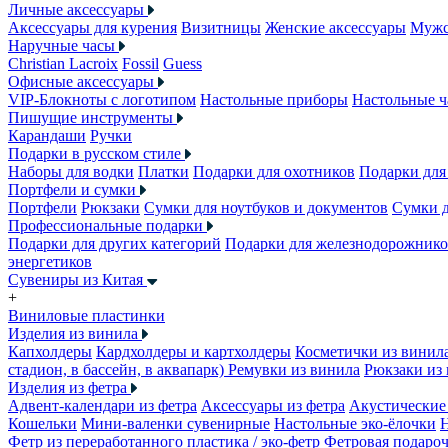
Личные аксессуары
Аксессуары для курения
Визитницы
Женские аксессуары
Мужс
Наручные часы
Christian Lacroix
Fossil
Guess
Офисные аксессуары
VIP-Блокноты с логотипом
Настольные приборы
Настольные ч
Пишущие инструменты
Карандаши
Ручки
Подарки в русском стиле
Наборы для водки
Платки
Подарки для охотников
Подарки для
Портфели и сумки
Портфели
Рюкзаки
Сумки для ноутбуков и документов
Сумки 
Профессиональные подарки
Подарки для других категорий
Подарки для железнодорожник
энергетиков
Сувениры из Китая
+
Виниловые пластинки
Изделия из винила
Капхолдеры
Кардхолдеры и картхолдеры
Косметички из винил
стадион, в бассейн, в аквапарк)
Ремувки из винила
Рюкзаки из
Изделия из фетра
Адвент-календари из фетра
Аксессуары из фетра
Акустические 
Кошельки
Мини-валенки сувенирные
Настольные эко-ёлочки
Фетр из переработанного пластика / эко-фетр
Фетровая подароч