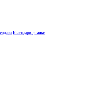
лендари
Календари-домики