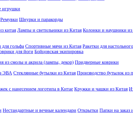
е игрушки
Ремувки
Шнурки и паракорды
из китая
Лампы и светильники из Китая
Колонки и наушники из
 для гольфа
Спортивные мячи из Китая
Ракетки для настольног
оврики для йоги
Бойцовская экипировка
я из смолы и акрила (лампы, декор)
Придверные коврики
из ЭВА
Стеклянные бутылки из Китая
Производство бутылок из п
жек с нанесением логотипа в Китае
Кружки и чашки из Китая
И
и
Нестандартные и вечные календари
Открытки
Папки на заказ 