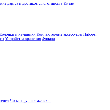
ние дартса и дротиков с логотипом в Китае
Колонки и наушники
Компьютерные аксессуары
Наборы
еты
Устройства хранения
Фонари
шения
Часы наручные женские