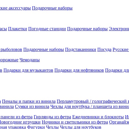
кие аксессуары
Подарочные наборы
асы
Плакетки
Погодные станции
Подарочные наборы
Электрон
 рыболовов
Подарочные наборы
Подстаканники
Посуда
Русски
дорожные
Чемоданы
ов
Подарки для музыкантов
Подарки для нефтяников
Подарки дл
а
Пеналы и папки из винила
Перламутровый / голографический 
 винила
Сумки из винила
Чехлы для ноутбука / планшета из вини
панели из фетра
Гирлянды из фетра
Ежедневники и блокноты
И
Новогодние игрушки
Ночники и светильники из фетра
Органайз
ная упаковка
Фигурки
Чехлы
Чехлы для ноутбуков