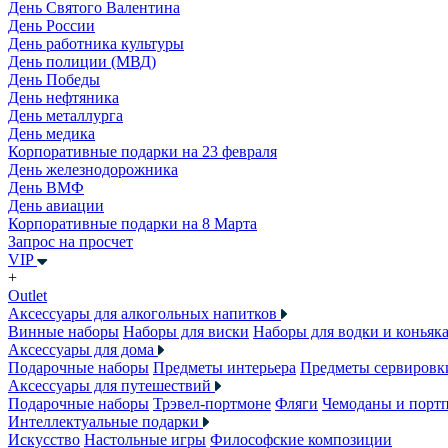
День Святого Валентина
День России
День работника культуры
День полиции (МВД)
День Победы
День нефтяника
День металлурга
День медика
Корпоративные подарки на 23 февраля
День железнодорожника
День ВМФ
День авиации
Корпоративные подарки на 8 Марта
Запрос на просчет
VIP
+
Outlet
Аксессуары для алкогольных напитков
Винные наборы
Наборы для виски
Наборы для водки и коньяк
Аксессуары для дома
Подарочные наборы
Предметы интерьера
Предметы сервировк
Аксессуары для путешествий
Подарочные наборы
Трэвел-портмоне
Фляги
Чемоданы и порт
Интеллектуальные подарки
Искусство
Настольные игры
Философские композиции