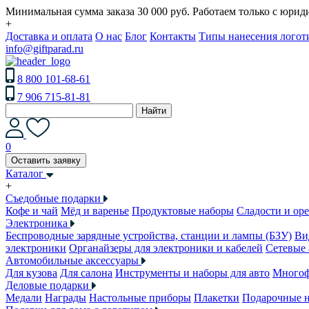
Минимальная сумма заказа 30 000 руб. Работаем только с юри
+
Доставка и оплата
О нас
Блог
Контакты
Типы нанесения логот
info@giftparad.ru
8 800 101-68-61
7 906 715-81-81
Найти
0
Оставить заявку
Каталог
+
Съедобные подарки
Кофе и чай
Мёд и варенье
Продуктовые наборы
Сладости и ор
Электроника
Беспроводные зарядные устройства, станции и лампы (БЗУ)
Ви
электроники
Органайзеры для электроники и кабелей
Сетевые 
Автомобильные аксессуары
Для кузова
Для салона
Инструменты и наборы для авто
Многоф
Деловые подарки
Медали
Награды
Настольные приборы
Плакетки
Подарочные 