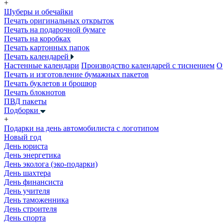
+
Шуберы и обечайки
Печать оригинальных открыток
Печать на подарочной бумаге
Печать на коробках
Печать картонных папок
Печать календарей
Настенные календари
Производство календарей с тиснением
О
Печать и изготовление бумажных пакетов
Печать буклетов и брошюр
Печать блокнотов
ПВД пакеты
Подборки
+
Подарки на день автомобилиста с логотипом
Новый год
День юриста
День энергетика
День эколога (эко-подарки)
День шахтера
День финансиста
День учителя
День таможенника
День строителя
День спорта