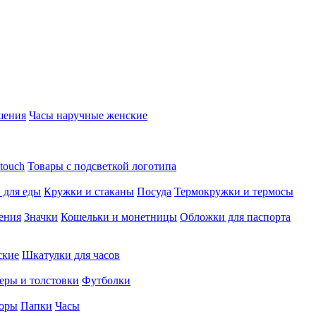
шения
Часы наручные женские
touch
Товары с подсветкой логотипа
 для еды
Кружки и стаканы
Посуда
Термокружки и термосы
ения
Значки
Кошельки и монетницы
Обложки для паспорта
ские
Шкатулки для часов
еры и толстовки
Футболки
оры
Папки
Часы