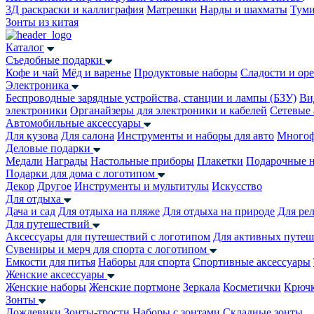
3Д раскраски и каллиграфия
Матрешки
Нарды и шахматы
Тум
Зонты из китая
Каталог
Съедобные подарки
Кофе и чай
Мёд и варенье
Продуктовые наборы
Сладости и ор
Электроника
Беспроводные зарядные устройства, станции и лампы (БЗУ)
Ви
электроники
Органайзеры для электроники и кабелей
Сетевые 
Автомобильные аксессуары
Для кузова
Для салона
Инструменты и наборы для авто
Многоф
Деловые подарки
Медали
Награды
Настольные приборы
Плакетки
Подарочные 
Подарки для дома с логотипом
Декор
Другое
Инструменты и мультитулы
Искусство
Для отдыха
Дача и сад
Для отдыха на пляже
Для отдыха на природе
Для ре
Для путешествий
Аксессуары для путешествий с логотипом
Для активных путеш
Сувениры и мерч для спорта с логотипом
Емкости для питья
Наборы для спорта
Спортивные аксессуары
Женские аксессуары
Женские наборы
Женские портмоне
Зеркала
Косметички
Крючк
Зонты
Дождевики
Зонты-трости
Наборы с зонтами
Складные зонты