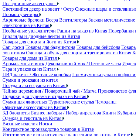
Праздничные аксессуары
Светящийся декор на эвент / Фетр
Снежные шары и стеклянны
Промо-сувениры
Акриловые брелоки
Веера
Вентиляторы
Значки металлические
Электроника из Китая
Необычные увлажнители
Рации на заказ из Китая
Повербанки 
Гирлянды и диодные ленты из Китая
Товары для спорта и йоги из Китая
Сап-доски
Товары для бадминтона
Товары для бейсбола
Товары
логотипом
Одежда и обувь для спорта и тренировок из Китая
К
Товары для дома из Китая
Аромалампы и воск
Декоративный мох / Песочные часы
Издели
Тара и упаковка из Китая
ПВД пакеты / Жестяные коробки
Премиум шкатулки и кофры 
Сумки и рюкзаки из китая
Посуда и аксессуары из Китая
Чайная церемония / Подарочный чай / Матча
Производство фля
Подарки для туризма и отдыха из Китая
Сумки для животных
Туристические стулья
Чемоданы
Офисные аксессуары из Китая
3Д блокноты
Бизнес наборы / Набор директора
Книги
Кубарик
Одежда и текстиль из Китая
Вязаные изделия
Носки
Контрактное производство товаров в Китае
Изготовление игр и игрушек с нанесением логотипа в Китае