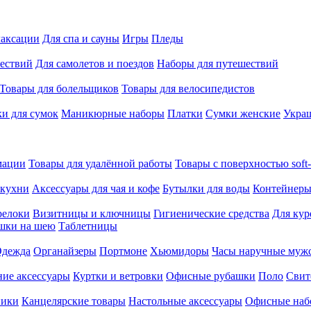
лаксации
Для спа и сауны
Игры
Пледы
ествий
Для самолетов и поездов
Наборы для путешествий
Товары для болельщиков
Товары для велосипедистов
и для сумок
Маникюрные наборы
Платки
Сумки женские
Укра
мации
Товары для удалённой работы
Товары с поверхностью soft-
 кухни
Аксессуары для чая и кофе
Бутылки для воды
Контейнеры
релоки
Визитницы и ключницы
Гигиенические средства
Для кур
шки на шею
Таблетницы
дежда
Органайзеры
Портмоне
Хьюмидоры
Часы наручные муж
ие аксессуары
Куртки и ветровки
Офисные рубашки
Поло
Свит
ники
Канцелярские товары
Настольные аксессуары
Офисные наб