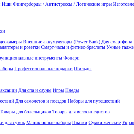
и Иши
Фингерборды / Антистрессы / Логические игры
Изготовле
ехи
деокамеры
Внешние аккумуляторы (Power Bank)
Для смартфона
адаптеры и розетки
Смарт-часы и фитнес-браслеты
Умные гадж
ункциональные инструменты
Фонари
наборы
Профессиональные подарки
Шильды
лаксации
Для спа и сауны
Игры
Пледы
ествий
Для самолетов и поездов
Наборы для путешествий
Товары для болельщиков
Товары для велосипедистов
и для сумок
Маникюрные наборы
Платки
Сумки женские
Укра