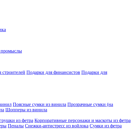
ика
е промыслы
я строителей
Подарки для финансистов
Подарки для
винил
Поясные сумки из винила
Прозрачные сумки (на
ла
Шопперы из винила
грушки из фетра
Корпоративные персонажи и маскоты из фетра
еры
Пеналы
Снежки-антистресс из войлока
Сумки из фетра