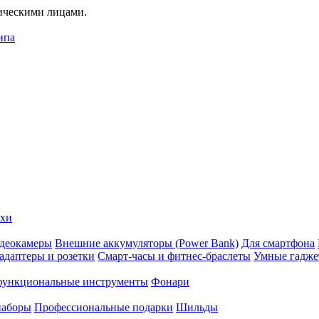
дическими лицами.
ипа
ехи
деокамеры
Внешние аккумуляторы (Power Bank)
Для смартфона
адаптеры и розетки
Смарт-часы и фитнес-браслеты
Умные гадж
ункциональные инструменты
Фонари
наборы
Профессиональные подарки
Шильды