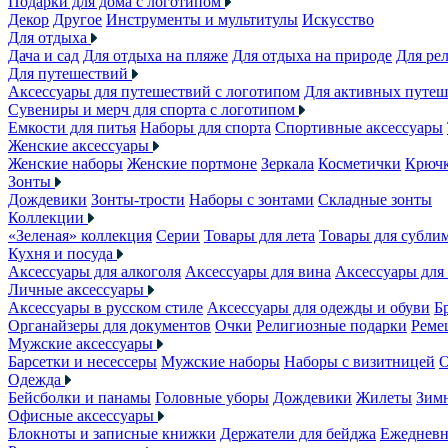
Подарки для дома с логотипом
Декор
Другое
Инструменты и мультитулы
Искусство
Для отдыха
Дача и сад
Для отдыха на пляже
Для отдыха на природе
Для ре
Для путешествий
Аксессуары для путешествий с логотипом
Для активных путеш
Сувениры и мерч для спорта с логотипом
Емкости для питья
Наборы для спорта
Спортивные аксессуары
Женские аксессуары
Женские наборы
Женские портмоне
Зеркала
Косметички
Крючк
Зонты
Дождевики
Зонты-трости
Наборы с зонтами
Складные зонты
Коллекции
«Зеленая» коллекция
Серии
Товары для лета
Товары для субли
Кухня и посуда
Аксессуары для алкоголя
Аксессуары для вина
Аксессуары для
Личные аксессуары
Аксессуары в русском стиле
Аксессуары для одежды и обуви
Б
Органайзеры для документов
Очки
Религиозные подарки
Реме
Мужские аксессуары
Барсетки и несессеры
Мужские наборы
Наборы с визитницей
О
Одежда
Бейсболки и панамы
Головные уборы
Дождевики
Жилеты
Зимн
Офисные аксессуары
Блокноты и записные книжки
Держатели для бейджа
Ежеднев