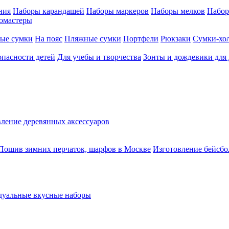
ния
Наборы карандашей
Наборы маркеров
Наборы мелков
Набор
омастеры
ые сумки
На пояс
Пляжные сумки
Портфели
Рюкзаки
Сумки-хо
опасности детей
Для учебы и творчества
Зонты и дождевики для 
ление деревянных аксессуаров
Пошив зимних перчаток, шарфов в Москве
Изготовление бейсбо
уальные вкусные наборы