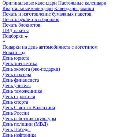
Оригинальные календари
Настольные календари
Квартальные календари
Календари-домики
Печать и изготовление бумажных пакетов
Печать буклетов и брошюр
Печать блокнотов
ПВД пакеты
Подборки
+
Подарки на день автомобилиста с логотипом
Новый год
День юриста
День энергетика
День эколога (эко-подарки)
День шахтера
День финансиста
День учителя
День таможенника
День строителя
День спорта
День Святого Валентина
День России
День работника культуры
День полиции (МВД)
День Победы
День нефтяника