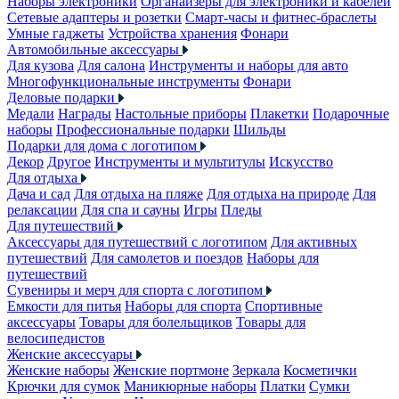
Наборы электроники
Органайзеры для электроники и кабелей
Сетевые адаптеры и розетки
Смарт-часы и фитнес-браслеты
Умные гаджеты
Устройства хранения
Фонари
Автомобильные аксессуары
Для кузова
Для салона
Инструменты и наборы для авто
Многофункциональные инструменты
Фонари
Деловые подарки
Медали
Награды
Настольные приборы
Плакетки
Подарочные
наборы
Профессиональные подарки
Шильды
Подарки для дома с логотипом
Декор
Другое
Инструменты и мультитулы
Искусство
Для отдыха
Дача и сад
Для отдыха на пляже
Для отдыха на природе
Для
релаксации
Для спа и сауны
Игры
Пледы
Для путешествий
Аксессуары для путешествий с логотипом
Для активных
путешествий
Для самолетов и поездов
Наборы для
путешествий
Сувениры и мерч для спорта с логотипом
Емкости для питья
Наборы для спорта
Спортивные
аксессуары
Товары для болельщиков
Товары для
велосипедистов
Женские аксессуары
Женские наборы
Женские портмоне
Зеркала
Косметички
Крючки для сумок
Маникюрные наборы
Платки
Сумки