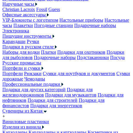
Наручные часы
Christian Lacroix
Fossil
Guess
Офисные аксессуары
VIP-Блокноты с логотипом
Настольные приборы
Настольные
часы
Плакетки
Погодные станции
Подарочные наборы
Электроника
Пишущие инструменты
Карандаши
Ручки
Подарки в русском стиле
Наборы для водки
Платки
Подарки для охотников
Подарки
для рыболовов
Подарочные наборы
Подстаканники
Посуда
Русские промыслы
Портфели и сумки
Портфели
Рюкзаки
Сумки для ноутбуков и документов
Сумки
дорожные
Чемоданы
Профессиональные подарки
Подарки для других категорий
Подарки для
железнодорожников
Подарки для музыкантов
Подарки для
нефтяников
Подарки для строителей
Подарки для
финансистов
Подарки для энергетиков
Сувениры из Китая
+
Виниловые пластинки
Изделия из винила
Капхолдеры
Кардхолдеры и картхолдеры
Косметички из