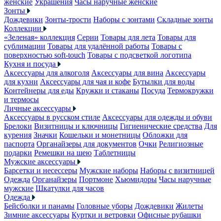
женские
Украшения
Часы наручные женские
Зонты
Дождевики
Зонты-трости
Наборы с зонтами
Складные зонты
Коллекции
«Зеленая» коллекция
Серии
Товары для лета
Товары для
сублимации
Товары для удалённой работы
Товары с
поверхностью soft-touch
Товары с подсветкой логотипа
Кухня и посуда
Аксессуары для алкоголя
Аксессуары для вина
Аксессуары
для кухни
Аксессуары для чая и кофе
Бутылки для воды
Контейнеры для еды
Кружки и стаканы
Посуда
Термокружки
и термосы
Личные аксессуары
Аксессуары в русском стиле
Аксессуары для одежды и обуви
Брелоки
Визитницы и ключницы
Гигиенические средства
Для
курения
Значки
Кошельки и монетницы
Обложки для
паспорта
Органайзеры для документов
Очки
Религиозные
подарки
Ремешки на шею
Таблетницы
Мужские аксессуары
Барсетки и несессеры
Мужские наборы
Наборы с визитницей
Одежда
Органайзеры
Портмоне
Хьюмидоры
Часы наручные
мужские
Шкатулки для часов
Одежда
Бейсболки и панамы
Головные уборы
Дождевики
Жилеты
Зимние аксессуары
Куртки и ветровки
Офисные рубашки