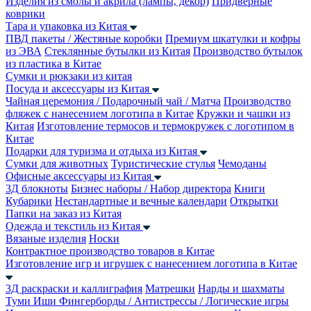
Изделия из смолы и акрила (лампы, декор)
Придверные
коврики
Тара и упаковка из Китая
ПВД пакеты / Жестяные коробки
Премиум шкатулки и кофры
из ЭВА
Стеклянные бутылки из Китая
Производство бутылок
из пластика в Китае
Сумки и рюкзаки из китая
Посуда и аксессуары из Китая
Чайная церемония / Подарочный чай / Матча
Производство
фляжек с нанесением логотипа в Китае
Кружки и чашки из
Китая
Изготовление термосов и термокружек с логотипом в
Китае
Подарки для туризма и отдыха из Китая
Сумки для животных
Туристические стулья
Чемоданы
Офисные аксессуары из Китая
3Д блокноты
Бизнес наборы / Набор директора
Книги
Кубарики
Нестандартные и вечные календари
Открытки
Папки на заказ из Китая
Одежда и текстиль из Китая
Вязаные изделия
Носки
Контрактное производство товаров в Китае
Изготовление игр и игрушек с нанесением логотипа в Китае
3Д раскраски и каллиграфия
Матрешки
Нарды и шахматы
Туми Иши
Фингерборды / Антистрессы / Логические игры