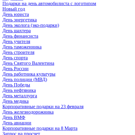
Подарки на день автомобилиста с логотипом
Новый год
День юриста
День энергетика
День эколога (эко-подарки)
День шахтера
День финансиста
День учителя
День таможенника
День строителя
День спорта
День Святого Валентина
День России
День работника культуры
День полиции (МВД)
День Победы
День нефтяника
День металлурга
День медика
Корпоративные подарки на 23 февраля
День железнодорожника
День ВМФ
День авиации
Корпоративные подарки на 8 Марта
Запрос на просчет