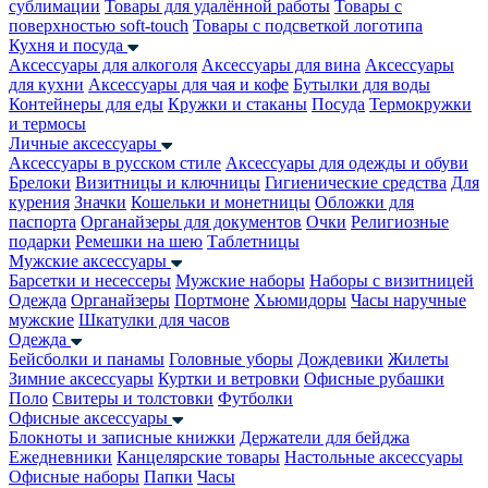
сублимации
Товары для удалённой работы
Товары с
поверхностью soft-touch
Товары с подсветкой логотипа
Кухня и посуда
Аксессуары для алкоголя
Аксессуары для вина
Аксессуары
для кухни
Аксессуары для чая и кофе
Бутылки для воды
Контейнеры для еды
Кружки и стаканы
Посуда
Термокружки
и термосы
Личные аксессуары
Аксессуары в русском стиле
Аксессуары для одежды и обуви
Брелоки
Визитницы и ключницы
Гигиенические средства
Для
курения
Значки
Кошельки и монетницы
Обложки для
паспорта
Органайзеры для документов
Очки
Религиозные
подарки
Ремешки на шею
Таблетницы
Мужские аксессуары
Барсетки и несессеры
Мужские наборы
Наборы с визитницей
Одежда
Органайзеры
Портмоне
Хьюмидоры
Часы наручные
мужские
Шкатулки для часов
Одежда
Бейсболки и панамы
Головные уборы
Дождевики
Жилеты
Зимние аксессуары
Куртки и ветровки
Офисные рубашки
Поло
Свитеры и толстовки
Футболки
Офисные аксессуары
Блокноты и записные книжки
Держатели для бейджа
Ежедневники
Канцелярские товары
Настольные аксессуары
Офисные наборы
Папки
Часы