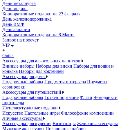
День металлурга
День медика
Корпоративные подарки на 23 февраля
День железнодорожника
День ВМФ
День авиации
Корпоративные подарки на 8 Марта
Запрос на просчет
VIP
+
Outlet
Аксессуары для алкогольных напитков
Винные наборы
Наборы для виски
Наборы для водки и
коньяка
Наборы для коктейлей
Аксессуары для дома
Подарочные наборы
Предметы интерьера
Предметы
сервировки
Аксессуары для путешествий
Подарочные наборы
Трэвел-портмоне
Фляги
Чемоданы и
портпледы
Интеллектуальные подарки
Искусство
Настольные игры
Философские композиции
Личные аксессуары
Аксессуары для курения
Визитницы
Женские аксессуары
Мужские аксессуары
Подарочные наборы