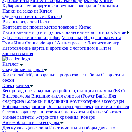
3Д блокноты
Бизнес наборы / Набор директора
Книги
Кубарики
Нестандартные и вечные календари
Открытки
Папки на заказ из Китая
Одежда и текстиль из Китая
Вязаные изделия
Носки
Контрактное производство товаров в Китае
Изготовление игр и игрушек с нанесением логотипа в Китае
3Д раскраски и каллиграфия
Матрешки
Нарды и шахматы
Туми Иши
Фингерборды / Антистрессы / Логические игры
Изготовление дартса и дротиков с логотипом в Китае
Зонты из китая
Каталог
Съедобные подарки
Кофе и чай
Мёд и варенье
Продуктовые наборы
Сладости и
орехи
Электроника
Беспроводные зарядные устройства, станции и лампы (БЗУ)
Видеокамеры
Внешние аккумуляторы (Power Bank)
Для
смартфона
Колонки и наушники
Компьютерные аксессуары
Наборы электроники
Органайзеры для электроники и кабелей
Сетевые адаптеры и розетки
Смарт-часы и фитнес-браслеты
Умные гаджеты
Устройства хранения
Фонари
Автомобильные аксессуары
Для кузова
Для салона
Инструменты и наборы для авто