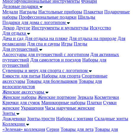
Многофункциональные инструменты
Фонари
Деловые подарки
Медали
Награды
Настольные приборы
Плакетки
Подарочные
наборы
Профессиональные подарки
Шильды
Подарки для дома с логотипом
Декор
Другое
Инструменты и мультитулы
Искусство
Для отдыха
Дача и сад
Для отдыха на пляже
Для отдыха на природе
Для
релаксации
Для спа и сауны
Игры
Пледы
Для путешествий
Аксессуары для путешествий с логотипом
Для активных
путешествий
Для самолетов и поездов
Наборы для
путешествий
Сувениры и мерч для спорта с логотипом
Емкости для питья
Наборы для спорта
Спортивные
аксессуары
Товары для болельщиков
Товары для
велосипедистов
Женские аксессуары
Женские наборы
Женские портмоне
Зеркала
Косметички
Крючки для сумок
Маникюрные наборы
Платки
Сумки
женские
Украшения
Часы наручные женские
Зонты
Дождевики
Зонты-трости
Наборы с зонтами
Складные зонты
Коллекции
«Зеленая» коллекция
Серии
Товары для лета
Товары для