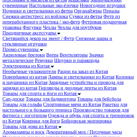
сувенирные
Настольные эко-ёлочки
Новогодние игрушки
Ночники и светильники из фетра
Органайзеры
Пеналы
Снежки-антистресс из войлока
Сумки из фетра
Фетр из
переработанного пластика / эко-фетр
Фетровая подарочная
упаковка
Фигурки
Чехлы
Чехлы для ноутбуков
Праздничные аксессуары
Светящийся декор на эвент / Фетр
Снежные шары и
стеклянные игрушки
Промо-сувениры
Акриловые брелоки
Веера
Вентиляторы
Значки
металлические
Ремувки
Шнурки и паракорды
Электроника из Китая
Необычные увлажнители
Рации на заказ из Китая
Повербанки из китая
Лампы и светильники из Китая
Колонки
и наушники из Китая
Зарядные устройства и провода для
зарядки из китая
Гирлянды и диодные ленты из Китая
Товары для спорта и йоги из Китая
Сап-доски
Товары для бадминтона
Товары для бейсбола
Товары для гольфа
Спортивные мячи из Китая
Ракетки для
настольного и большого тенниса
Производство товаров для
фитнеса с логотипом
Одежда и обувь для спорта и тренировок
из Китая
Коврики для йоги
Бойцовская экипировка
Товары для дома из Китая
Аромалампы и воск
Декоративный мох / Песочные часы