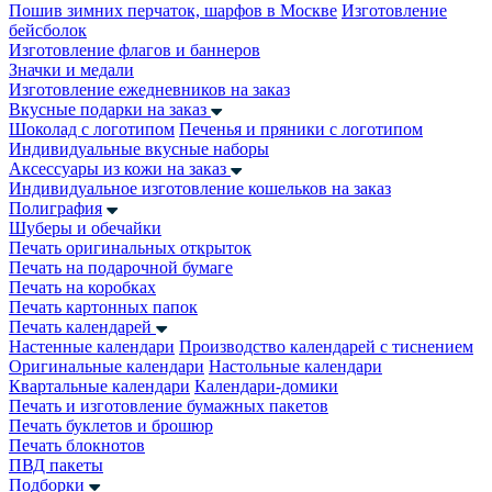
Пошив зимних перчаток, шарфов в Москве
Изготовление
бейсболок
Изготовление флагов и баннеров
Значки и медали
Изготовление ежедневников на заказ
Вкусные подарки на заказ
Шоколад с логотипом
Печенья и пряники с логотипом
Индивидуальные вкусные наборы
Аксессуары из кожи на заказ
Индивидуальное изготовление кошельков на заказ
Полиграфия
Шуберы и обечайки
Печать оригинальных открыток
Печать на подарочной бумаге
Печать на коробках
Печать картонных папок
Печать календарей
Настенные календари
Производство календарей с тиснением
Оригинальные календари
Настольные календари
Квартальные календари
Календари-домики
Печать и изготовление бумажных пакетов
Печать буклетов и брошюр
Печать блокнотов
ПВД пакеты
Подборки