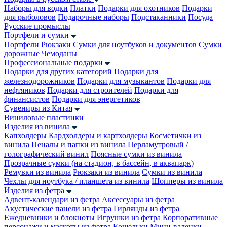
Наборы для водки
Платки
Подарки для охотников
Подарки
для рыболовов
Подарочные наборы
Подстаканники
Посуда
Русские промыслы
Портфели и сумки
Портфели
Рюкзаки
Сумки для ноутбуков и документов
Сумки
дорожные
Чемоданы
Профессиональные подарки
Подарки для других категорий
Подарки для
железнодорожников
Подарки для музыкантов
Подарки для
нефтяников
Подарки для строителей
Подарки для
финансистов
Подарки для энергетиков
Сувениры из Китая
Виниловые пластинки
Изделия из винила
Капхолдеры
Кардхолдеры и картхолдеры
Косметички из
винила
Пеналы и папки из винила
Перламутровый /
голографический винил
Поясные сумки из винила
Прозрачные сумки (на стадион, в бассейн, в аквапарк)
Ремувки из винила
Рюкзаки из винила
Сумки из винила
Чехлы для ноутбука / планшета из винила
Шопперы из винила
Изделия из фетра
Адвент-календари из фетра
Аксессуары из фетра
Акустические панели из фетра
Гирлянды из фетра
Ежедневники и блокноты
Игрушки из фетра
Корпоративные
персонажи и маскоты из фетра
Кошельки
Мини-валенки