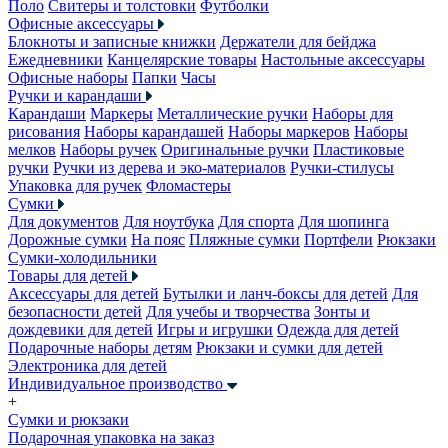
Поло
Свитеры и толстовки
Футболки
Офисные аксессуары
Блокноты и записные книжки
Держатели для бейджа
Ежедневники
Канцелярские товары
Настольные аксессуары
Офисные наборы
Папки
Часы
Ручки и карандаши
Карандаши
Маркеры
Металлические ручки
Наборы для
рисования
Наборы карандашей
Наборы маркеров
Наборы
мелков
Наборы ручек
Оригинальные ручки
Пластиковые
ручки
Ручки из дерева и эко-материалов
Ручки-стилусы
Упаковка для ручек
Фломастеры
Сумки
Для документов
Для ноутбука
Для спорта
Для шопинга
Дорожные сумки
На пояс
Пляжные сумки
Портфели
Рюкзаки
Сумки-холодильники
Товары для детей
Аксессуары для детей
Бутылки и ланч-боксы для детей
Для
безопасности детей
Для учебы и творчества
Зонты и
дождевики для детей
Игры и игрушки
Одежда для детей
Подарочные наборы детям
Рюкзаки и сумки для детей
Электроника для детей
Индивидуальное производство
+
Сумки и рюкзаки
Подарочная упаковка на заказ