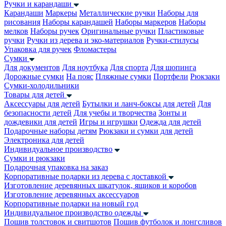
Ручки и карандаши
Карандаши
Маркеры
Металлические ручки
Наборы для
рисования
Наборы карандашей
Наборы маркеров
Наборы
мелков
Наборы ручек
Оригинальные ручки
Пластиковые
ручки
Ручки из дерева и эко-материалов
Ручки-стилусы
Упаковка для ручек
Фломастеры
Сумки
Для документов
Для ноутбука
Для спорта
Для шопинга
Дорожные сумки
На пояс
Пляжные сумки
Портфели
Рюкзаки
Сумки-холодильники
Товары для детей
Аксессуары для детей
Бутылки и ланч-боксы для детей
Для
безопасности детей
Для учебы и творчества
Зонты и
дождевики для детей
Игры и игрушки
Одежда для детей
Подарочные наборы детям
Рюкзаки и сумки для детей
Электроника для детей
Индивидуальное производство
Сумки и рюкзаки
Подарочная упаковка на заказ
Корпоративные подарки из дерева с доставкой
Изготовление деревянных шкатулок, ящиков и коробов
Изготовление деревянных аксессуаров
Корпоративные подарки на новый год
Индивидуальное производство одежды
Пошив толстовок и свитшотов
Пошив футболок и лонгсливов