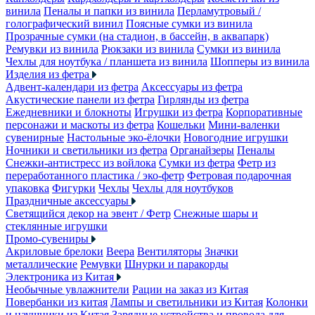
винила
Пеналы и папки из винила
Перламутровый /
голографический винил
Поясные сумки из винила
Прозрачные сумки (на стадион, в бассейн, в аквапарк)
Ремувки из винила
Рюкзаки из винила
Сумки из винила
Чехлы для ноутбука / планшета из винила
Шопперы из винила
Изделия из фетра
Адвент-календари из фетра
Аксессуары из фетра
Акустические панели из фетра
Гирлянды из фетра
Ежедневники и блокноты
Игрушки из фетра
Корпоративные
персонажи и маскоты из фетра
Кошельки
Мини-валенки
сувенирные
Настольные эко-ёлочки
Новогодние игрушки
Ночники и светильники из фетра
Органайзеры
Пеналы
Снежки-антистресс из войлока
Сумки из фетра
Фетр из
переработанного пластика / эко-фетр
Фетровая подарочная
упаковка
Фигурки
Чехлы
Чехлы для ноутбуков
Праздничные аксессуары
Светящийся декор на эвент / Фетр
Снежные шары и
стеклянные игрушки
Промо-сувениры
Акриловые брелоки
Веера
Вентиляторы
Значки
металлические
Ремувки
Шнурки и паракорды
Электроника из Китая
Необычные увлажнители
Рации на заказ из Китая
Повербанки из китая
Лампы и светильники из Китая
Колонки
и наушники из Китая
Зарядные устройства и провода для