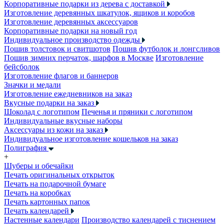
Корпоративные подарки из дерева с доставкой
Изготовление деревянных шкатулок, ящиков и коробов
Изготовление деревянных аксессуаров
Корпоративные подарки на новый год
Индивидуальное производство одежды
Пошив толстовок и свитшотов
Пошив футболок и лонгсливов
Пошив зимних перчаток, шарфов в Москве
Изготовление
бейсболок
Изготовление флагов и баннеров
Значки и медали
Изготовление ежедневников на заказ
Вкусные подарки на заказ
Шоколад с логотипом
Печенья и пряники с логотипом
Индивидуальные вкусные наборы
Аксессуары из кожи на заказ
Индивидуальное изготовление кошельков на заказ
Полиграфия
+
Шуберы и обечайки
Печать оригинальных открыток
Печать на подарочной бумаге
Печать на коробках
Печать картонных папок
Печать календарей
Настенные календари
Производство календарей с тиснением