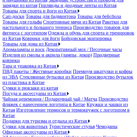
зарядки из китая
Гирлянды и диодные ленты из Китая
Товары для спорта и йоги из Китая
Сап-доски
Товары для бадминтона
Товары для бейсбола
Товары для гольфа
Спортивные мячи из Китая
Ракетки для
настольного и большого тенниса
Производство товаров для
фитнеса с логотипом
Одежда и обувь для спорта и тренировок
из Китая
Коврики для йоги
Бойцовская экипировка
Товары для дома из Китая
Аромалампы и воск
Декоративный мох / Песочные часы
Изделия из смолы и акрила (лампы, декор)
Придверные
коврики
Тара и упаковка из Китая
ПВД пакеты / Жестяные коробки
Премиум шкатулки и кофры
из ЭВА
Стеклянные бутылки из Китая
Производство бутылок
из пластика в Китае
Сумки и рюкзаки из китая
Посуда и аксессуары из Китая
Чайная церемония / Подарочный чай / Матча
Производство
фляжек с нанесением логотипа в Китае
Кружки и чашки из
Китая
Изготовление термосов и термокружек с логотипом в
Китае
Подарки для туризма и отдыха из Китая
Сумки для животных
Туристические стулья
Чемоданы
Офисные аксессуары из Китая