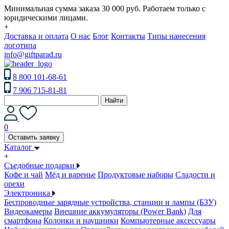
Минимальная сумма заказа 30 000 руб. Работаем только с
юридическими лицами.
+
Доставка и оплата
О нас
Блог
Контакты
Типы нанесения
логотипа
info@giftparad.ru
8 800 101-68-61
7 906 715-81-81
Найти
0
Оставить заявку
Каталог
+
Съедобные подарки
Кофе и чай
Мёд и варенье
Продуктовые наборы
Сладости и
орехи
Электроника
Беспроводные зарядные устройства, станции и лампы (БЗУ)
Видеокамеры
Внешние аккумуляторы (Power Bank)
Для
смартфона
Колонки и наушники
Компьютерные аксессуары