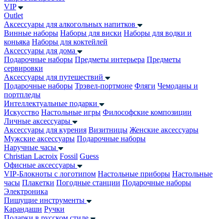
VIP
Outlet
Аксессуары для алкогольных напитков
Винные наборы
Наборы для виски
Наборы для водки и
коньяка
Наборы для коктейлей
Аксессуары для дома
Подарочные наборы
Предметы интерьера
Предметы
сервировки
Аксессуары для путешествий
Подарочные наборы
Трэвел-портмоне
Фляги
Чемоданы и
портпледы
Интеллектуальные подарки
Искусство
Настольные игры
Философские композиции
Личные аксессуары
Аксессуары для курения
Визитницы
Женские аксессуары
Мужские аксессуары
Подарочные наборы
Наручные часы
Christian Lacroix
Fossil
Guess
Офисные аксессуары
VIP-Блокноты с логотипом
Настольные приборы
Настольные
часы
Плакетки
Погодные станции
Подарочные наборы
Электроника
Пишущие инструменты
Карандаши
Ручки
Подарки в русском стиле