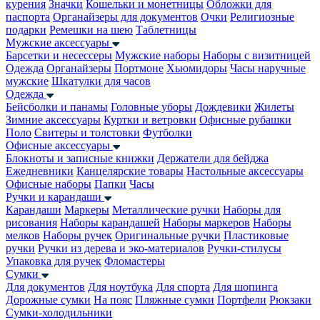
курения
Значки
Кошельки и монетницы
Обложки для
паспорта
Органайзеры для документов
Очки
Религиозные
подарки
Ремешки на шею
Таблетницы
Мужские аксессуары
Барсетки и несессеры
Мужские наборы
Наборы с визитницей
Одежда
Органайзеры
Портмоне
Хьюмидоры
Часы наручные
мужские
Шкатулки для часов
Одежда
Бейсболки и панамы
Головные уборы
Дождевики
Жилеты
Зимние аксессуары
Куртки и ветровки
Офисные рубашки
Поло
Свитеры и толстовки
Футболки
Офисные аксессуары
Блокноты и записные книжки
Держатели для бейджа
Ежедневники
Канцелярские товары
Настольные аксессуары
Офисные наборы
Папки
Часы
Ручки и карандаши
Карандаши
Маркеры
Металлические ручки
Наборы для
рисования
Наборы карандашей
Наборы маркеров
Наборы
мелков
Наборы ручек
Оригинальные ручки
Пластиковые
ручки
Ручки из дерева и эко-материалов
Ручки-стилусы
Упаковка для ручек
Фломастеры
Сумки
Для документов
Для ноутбука
Для спорта
Для шопинга
Дорожные сумки
На пояс
Пляжные сумки
Портфели
Рюкзаки
Сумки-холодильники