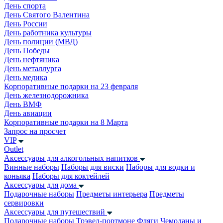
День спорта
День Святого Валентина
День России
День работника культуры
День полиции (МВД)
День Победы
День нефтяника
День металлурга
День медика
Корпоративные подарки на 23 февраля
День железнодорожника
День ВМФ
День авиации
Корпоративные подарки на 8 Марта
Запрос на просчет
VIP
Outlet
Аксессуары для алкогольных напитков
Винные наборы
Наборы для виски
Наборы для водки и
коньяка
Наборы для коктейлей
Аксессуары для дома
Подарочные наборы
Предметы интерьера
Предметы
сервировки
Аксессуары для путешествий
Подарочные наборы
Трэвел-портмоне
Фляги
Чемоданы и