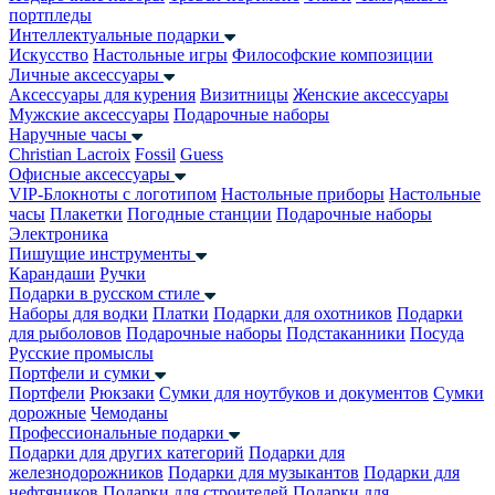
портпледы
Интеллектуальные подарки
Искусство
Настольные игры
Философские композиции
Личные аксессуары
Аксессуары для курения
Визитницы
Женские аксессуары
Мужские аксессуары
Подарочные наборы
Наручные часы
Christian Lacroix
Fossil
Guess
Офисные аксессуары
VIP-Блокноты с логотипом
Настольные приборы
Настольные
часы
Плакетки
Погодные станции
Подарочные наборы
Электроника
Пишущие инструменты
Карандаши
Ручки
Подарки в русском стиле
Наборы для водки
Платки
Подарки для охотников
Подарки
для рыболовов
Подарочные наборы
Подстаканники
Посуда
Русские промыслы
Портфели и сумки
Портфели
Рюкзаки
Сумки для ноутбуков и документов
Сумки
дорожные
Чемоданы
Профессиональные подарки
Подарки для других категорий
Подарки для
железнодорожников
Подарки для музыкантов
Подарки для
нефтяников
Подарки для строителей
Подарки для