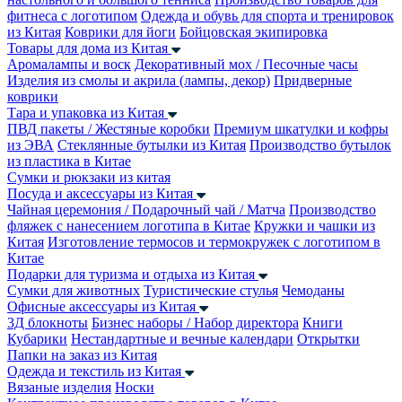
фитнеса с логотипом
Одежда и обувь для спорта и тренировок
из Китая
Коврики для йоги
Бойцовская экипировка
Товары для дома из Китая
Аромалампы и воск
Декоративный мох / Песочные часы
Изделия из смолы и акрила (лампы, декор)
Придверные
коврики
Тара и упаковка из Китая
ПВД пакеты / Жестяные коробки
Премиум шкатулки и кофры
из ЭВА
Стеклянные бутылки из Китая
Производство бутылок
из пластика в Китае
Сумки и рюкзаки из китая
Посуда и аксессуары из Китая
Чайная церемония / Подарочный чай / Матча
Производство
фляжек с нанесением логотипа в Китае
Кружки и чашки из
Китая
Изготовление термосов и термокружек с логотипом в
Китае
Подарки для туризма и отдыха из Китая
Сумки для животных
Туристические стулья
Чемоданы
Офисные аксессуары из Китая
3Д блокноты
Бизнес наборы / Набор директора
Книги
Кубарики
Нестандартные и вечные календари
Открытки
Папки на заказ из Китая
Одежда и текстиль из Китая
Вязаные изделия
Носки