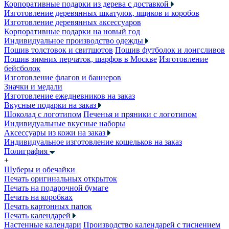
Корпоративные подарки из дерева с доставкой
Изготовление деревянных шкатулок, ящиков и коробов
Изготовление деревянных аксессуаров
Корпоративные подарки на новый год
Индивидуальное производство одежды
Пошив толстовок и свитшотов
Пошив футболок и лонгсливов
Пошив зимних перчаток, шарфов в Москве
Изготовление
бейсболок
Изготовление флагов и баннеров
Значки и медали
Изготовление ежедневников на заказ
Вкусные подарки на заказ
Шоколад с логотипом
Печенья и пряники с логотипом
Индивидуальные вкусные наборы
Аксессуары из кожи на заказ
Индивидуальное изготовление кошельков на заказ
Полиграфия
+
Шуберы и обечайки
Печать оригинальных открыток
Печать на подарочной бумаге
Печать на коробках
Печать картонных папок
Печать календарей
Настенные календари
Производство календарей с тиснением