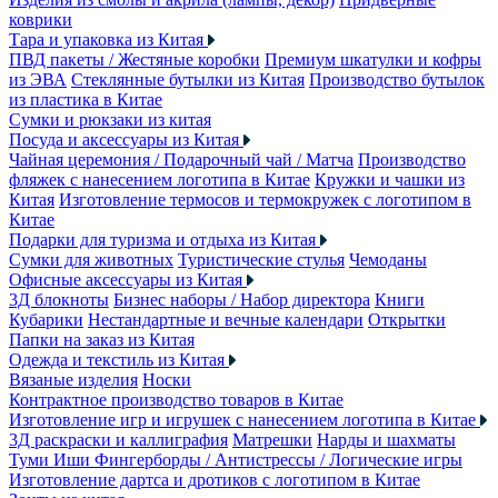
коврики
Тара и упаковка из Китая
ПВД пакеты / Жестяные коробки
Премиум шкатулки и кофры
из ЭВА
Стеклянные бутылки из Китая
Производство бутылок
из пластика в Китае
Сумки и рюкзаки из китая
Посуда и аксессуары из Китая
Чайная церемония / Подарочный чай / Матча
Производство
фляжек с нанесением логотипа в Китае
Кружки и чашки из
Китая
Изготовление термосов и термокружек с логотипом в
Китае
Подарки для туризма и отдыха из Китая
Сумки для животных
Туристические стулья
Чемоданы
Офисные аксессуары из Китая
3Д блокноты
Бизнес наборы / Набор директора
Книги
Кубарики
Нестандартные и вечные календари
Открытки
Папки на заказ из Китая
Одежда и текстиль из Китая
Вязаные изделия
Носки
Контрактное производство товаров в Китае
Изготовление игр и игрушек с нанесением логотипа в Китае
3Д раскраски и каллиграфия
Матрешки
Нарды и шахматы
Туми Иши
Фингерборды / Антистрессы / Логические игры
Изготовление дартса и дротиков с логотипом в Китае