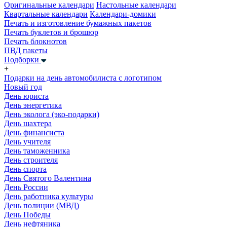
Оригинальные календари
Настольные календари
Квартальные календари
Календари-домики
Печать и изготовление бумажных пакетов
Печать буклетов и брошюр
Печать блокнотов
ПВД пакеты
Подборки
+
Подарки на день автомобилиста с логотипом
Новый год
День юриста
День энергетика
День эколога (эко-подарки)
День шахтера
День финансиста
День учителя
День таможенника
День строителя
День спорта
День Святого Валентина
День России
День работника культуры
День полиции (МВД)
День Победы
День нефтяника