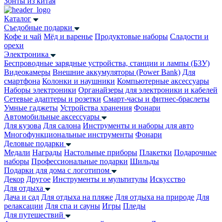
Зонты из китая
Каталог
Съедобные подарки
Кофе и чай
Мёд и варенье
Продуктовые наборы
Сладости и
орехи
Электроника
Беспроводные зарядные устройства, станции и лампы (БЗУ)
Видеокамеры
Внешние аккумуляторы (Power Bank)
Для
смартфона
Колонки и наушники
Компьютерные аксессуары
Наборы электроники
Органайзеры для электроники и кабелей
Сетевые адаптеры и розетки
Смарт-часы и фитнес-браслеты
Умные гаджеты
Устройства хранения
Фонари
Автомобильные аксессуары
Для кузова
Для салона
Инструменты и наборы для авто
Многофункциональные инструменты
Фонари
Деловые подарки
Медали
Награды
Настольные приборы
Плакетки
Подарочные
наборы
Профессиональные подарки
Шильды
Подарки для дома с логотипом
Декор
Другое
Инструменты и мультитулы
Искусство
Для отдыха
Дача и сад
Для отдыха на пляже
Для отдыха на природе
Для
релаксации
Для спа и сауны
Игры
Пледы
Для путешествий