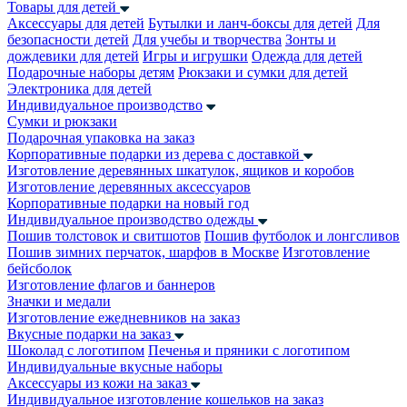
Товары для детей
Аксессуары для детей
Бутылки и ланч-боксы для детей
Для
безопасности детей
Для учебы и творчества
Зонты и
дождевики для детей
Игры и игрушки
Одежда для детей
Подарочные наборы детям
Рюкзаки и сумки для детей
Электроника для детей
Индивидуальное производство
Сумки и рюкзаки
Подарочная упаковка на заказ
Корпоративные подарки из дерева с доставкой
Изготовление деревянных шкатулок, ящиков и коробов
Изготовление деревянных аксессуаров
Корпоративные подарки на новый год
Индивидуальное производство одежды
Пошив толстовок и свитшотов
Пошив футболок и лонгсливов
Пошив зимних перчаток, шарфов в Москве
Изготовление
бейсболок
Изготовление флагов и баннеров
Значки и медали
Изготовление ежедневников на заказ
Вкусные подарки на заказ
Шоколад с логотипом
Печенья и пряники с логотипом
Индивидуальные вкусные наборы
Аксессуары из кожи на заказ
Индивидуальное изготовление кошельков на заказ