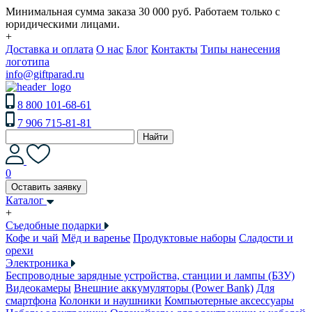
Минимальная сумма заказа 30 000 руб. Работаем только с
юридическими лицами.
+
Доставка и оплата
О нас
Блог
Контакты
Типы нанесения
логотипа
info@giftparad.ru
8 800 101-68-61
7 906 715-81-81
Найти
0
Оставить заявку
Каталог
+
Съедобные подарки
Кофе и чай
Мёд и варенье
Продуктовые наборы
Сладости и
орехи
Электроника
Беспроводные зарядные устройства, станции и лампы (БЗУ)
Видеокамеры
Внешние аккумуляторы (Power Bank)
Для
смартфона
Колонки и наушники
Компьютерные аксессуары