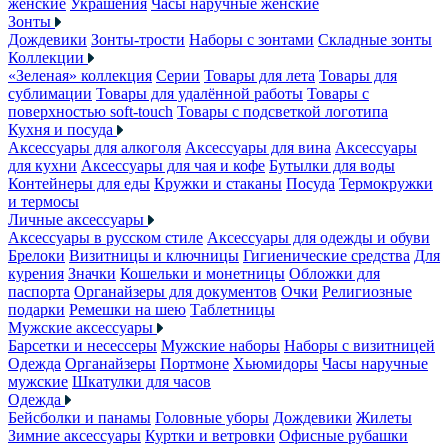
женские
Украшения
Часы наручные женские
Зонты
Дождевики
Зонты-трости
Наборы с зонтами
Складные зонты
Коллекции
«Зеленая» коллекция
Серии
Товары для лета
Товары для
сублимации
Товары для удалённой работы
Товары с
поверхностью soft-touch
Товары с подсветкой логотипа
Кухня и посуда
Аксессуары для алкоголя
Аксессуары для вина
Аксессуары
для кухни
Аксессуары для чая и кофе
Бутылки для воды
Контейнеры для еды
Кружки и стаканы
Посуда
Термокружки
и термосы
Личные аксессуары
Аксессуары в русском стиле
Аксессуары для одежды и обуви
Брелоки
Визитницы и ключницы
Гигиенические средства
Для
курения
Значки
Кошельки и монетницы
Обложки для
паспорта
Органайзеры для документов
Очки
Религиозные
подарки
Ремешки на шею
Таблетницы
Мужские аксессуары
Барсетки и несессеры
Мужские наборы
Наборы с визитницей
Одежда
Органайзеры
Портмоне
Хьюмидоры
Часы наручные
мужские
Шкатулки для часов
Одежда
Бейсболки и панамы
Головные уборы
Дождевики
Жилеты
Зимние аксессуары
Куртки и ветровки
Офисные рубашки