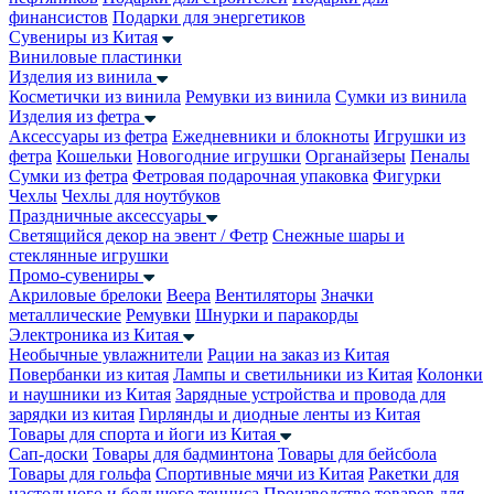
финансистов
Подарки для энергетиков
Сувениры из Китая
Виниловые пластинки
Изделия из винила
Косметички из винила
Ремувки из винила
Сумки из винила
Изделия из фетра
Аксессуары из фетра
Ежедневники и блокноты
Игрушки из
фетра
Кошельки
Новогодние игрушки
Органайзеры
Пеналы
Сумки из фетра
Фетровая подарочная упаковка
Фигурки
Чехлы
Чехлы для ноутбуков
Праздничные аксессуары
Светящийся декор на эвент / Фетр
Снежные шары и
стеклянные игрушки
Промо-сувениры
Акриловые брелоки
Веера
Вентиляторы
Значки
металлические
Ремувки
Шнурки и паракорды
Электроника из Китая
Необычные увлажнители
Рации на заказ из Китая
Повербанки из китая
Лампы и светильники из Китая
Колонки
и наушники из Китая
Зарядные устройства и провода для
зарядки из китая
Гирлянды и диодные ленты из Китая
Товары для спорта и йоги из Китая
Сап-доски
Товары для бадминтона
Товары для бейсбола
Товары для гольфа
Спортивные мячи из Китая
Ракетки для
настольного и большого тенниса
Производство товаров для