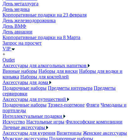
День металлурга
День медика
Корпоративные подарки на 23 февраля
День железнодорожника
День ВМФ
День авиации
Корпоративные подарки на 8 Марта
Запрос на просчет
VIP
+
Outlet
Аксессуары для алкогольных напитков
Винные наборы
Наборы для виски
Наборы для водки и
коньяка
Наборы для коктейлей
Аксессуары для дома
Подарочные наборы
Предметы интерьера
Предметы
сервировки
Аксессуары для путешествий
Подарочные наборы
Трэвел-портмоне
Фляги
Чемоданы и
портпледы
Интеллектуальные подарки
Искусство
Настольные игры
Философские композиции
Личные аксессуары
Аксессуары для курения
Визитницы
Женские аксессуары
Мужские аксессуары
Подарочные наборы