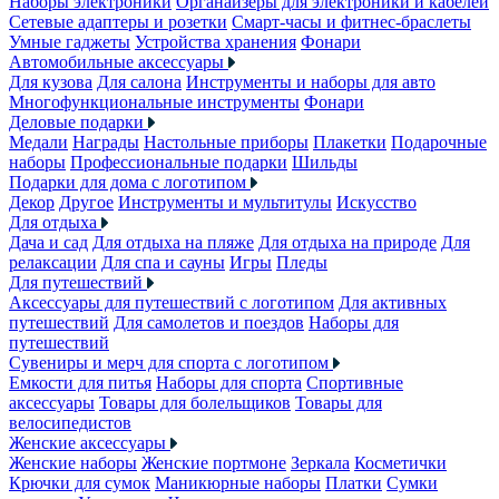
Наборы электроники
Органайзеры для электроники и кабелей
Сетевые адаптеры и розетки
Смарт-часы и фитнес-браслеты
Умные гаджеты
Устройства хранения
Фонари
Автомобильные аксессуары
Для кузова
Для салона
Инструменты и наборы для авто
Многофункциональные инструменты
Фонари
Деловые подарки
Медали
Награды
Настольные приборы
Плакетки
Подарочные
наборы
Профессиональные подарки
Шильды
Подарки для дома с логотипом
Декор
Другое
Инструменты и мультитулы
Искусство
Для отдыха
Дача и сад
Для отдыха на пляже
Для отдыха на природе
Для
релаксации
Для спа и сауны
Игры
Пледы
Для путешествий
Аксессуары для путешествий с логотипом
Для активных
путешествий
Для самолетов и поездов
Наборы для
путешествий
Сувениры и мерч для спорта с логотипом
Емкости для питья
Наборы для спорта
Спортивные
аксессуары
Товары для болельщиков
Товары для
велосипедистов
Женские аксессуары
Женские наборы
Женские портмоне
Зеркала
Косметички
Крючки для сумок
Маникюрные наборы
Платки
Сумки