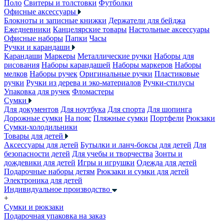
Поло
Свитеры и толстовки
Футболки
Офисные аксессуары
Блокноты и записные книжки
Держатели для бейджа
Ежедневники
Канцелярские товары
Настольные аксессуары
Офисные наборы
Папки
Часы
Ручки и карандаши
Карандаши
Маркеры
Металлические ручки
Наборы для
рисования
Наборы карандашей
Наборы маркеров
Наборы
мелков
Наборы ручек
Оригинальные ручки
Пластиковые
ручки
Ручки из дерева и эко-материалов
Ручки-стилусы
Упаковка для ручек
Фломастеры
Сумки
Для документов
Для ноутбука
Для спорта
Для шопинга
Дорожные сумки
На пояс
Пляжные сумки
Портфели
Рюкзаки
Сумки-холодильники
Товары для детей
Аксессуары для детей
Бутылки и ланч-боксы для детей
Для
безопасности детей
Для учебы и творчества
Зонты и
дождевики для детей
Игры и игрушки
Одежда для детей
Подарочные наборы детям
Рюкзаки и сумки для детей
Электроника для детей
Индивидуальное производство
+
Сумки и рюкзаки
Подарочная упаковка на заказ