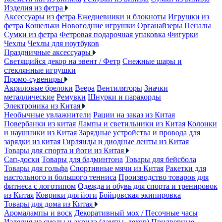
Изделия из фетра
Аксессуары из фетра
Ежедневники и блокноты
Игрушки из
фетра
Кошельки
Новогодние игрушки
Органайзеры
Пеналы
Сумки из фетра
Фетровая подарочная упаковка
Фигурки
Чехлы
Чехлы для ноутбуков
Праздничные аксессуары
Светящийся декор на эвент / Фетр
Снежные шары и
стеклянные игрушки
Промо-сувениры
Акриловые брелоки
Веера
Вентиляторы
Значки
металлические
Ремувки
Шнурки и паракорды
Электроника из Китая
Необычные увлажнители
Рации на заказ из Китая
Повербанки из китая
Лампы и светильники из Китая
Колонки
и наушники из Китая
Зарядные устройства и провода для
зарядки из китая
Гирлянды и диодные ленты из Китая
Товары для спорта и йоги из Китая
Сап-доски
Товары для бадминтона
Товары для бейсбола
Товары для гольфа
Спортивные мячи из Китая
Ракетки для
настольного и большого тенниса
Производство товаров для
фитнеса с логотипом
Одежда и обувь для спорта и тренировок
из Китая
Коврики для йоги
Бойцовская экипировка
Товары для дома из Китая
Аромалампы и воск
Декоративный мох / Песочные часы
Изделия из смолы и акрила (лампы, декор)
Придверные