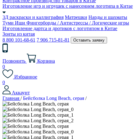
Контрактное производство товаров в Китае
Изготовление игр и игрушек с нанесением логотипа в Китае
3Д раскраски и каллиграфия
Матрешки
Нарды и шахматы
Туми Иши
Фингерборды / Антистрессы / Логические игры
Изготовление дартса и дротиков с логотипом в Китае
Зонты из китая
8 800 101-68-61
7 906 715-81-81
Оставить заявку
Позвонить
Корзина
0
Избранное
0
Аккаунт
Главная
/
Бейсболка Long Beach, серая
/