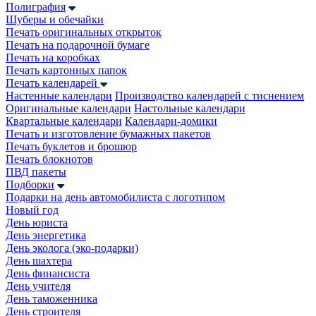
Полиграфия
Шуберы и обечайки
Печать оригинальных открыток
Печать на подарочной бумаге
Печать на коробках
Печать картонных папок
Печать календарей
Настенные календари
Производство календарей с тиснением
Оригинальные календари
Настольные календари
Квартальные календари
Календари-домики
Печать и изготовление бумажных пакетов
Печать буклетов и брошюр
Печать блокнотов
ПВД пакеты
Подборки
Подарки на день автомобилиста с логотипом
Новый год
День юриста
День энергетика
День эколога (эко-подарки)
День шахтера
День финансиста
День учителя
День таможенника
День строителя