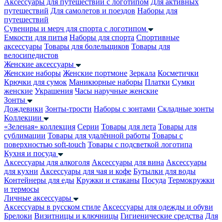
Аксессуары для путешествий с логотипом
Для активных
путешествий
Для самолетов и поездов
Наборы для
путешествий
Сувениры и мерч для спорта с логотипом
Емкости для питья
Наборы для спорта
Спортивные
аксессуары
Товары для болельщиков
Товары для
велосипедистов
Женские аксессуары
Женские наборы
Женские портмоне
Зеркала
Косметички
Крючки для сумок
Маникюрные наборы
Платки
Сумки
женские
Украшения
Часы наручные женские
Зонты
Дождевики
Зонты-трости
Наборы с зонтами
Складные зонты
Коллекции
«Зеленая» коллекция
Серии
Товары для лета
Товары для
сублимации
Товары для удалённой работы
Товары с
поверхностью soft-touch
Товары с подсветкой логотипа
Кухня и посуда
Аксессуары для алкоголя
Аксессуары для вина
Аксессуары
для кухни
Аксессуары для чая и кофе
Бутылки для воды
Контейнеры для еды
Кружки и стаканы
Посуда
Термокружки
и термосы
Личные аксессуары
Аксессуары в русском стиле
Аксессуары для одежды и обуви
Брелоки
Визитницы и ключницы
Гигиенические средства
Для