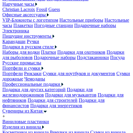
Наручные часы
Christian Lacroix
Fossil
Guess
Офисные аксессуары
VIP-Блокноты с логотипом
Настольные приборы
Настольные
часы
Плакетки
Погодные станции
Подарочные наборы
Электроника
Пишущие инструменты
Карандаши
Ручки
Подарки в русском стиле
Наборы для водки
Платки
Подарки для охотников
Подарки
для рыболовов
Подарочные наборы
Подстаканники
Посуда
Русские промыслы
Портфели и сумки
Портфели
Рюкзаки
Сумки для ноутбуков и документов
Сумки
дорожные
Чемоданы
Профессиональные подарки
Подарки для других категорий
Подарки для
железнодорожников
Подарки для музыкантов
Подарки для
нефтяников
Подарки для строителей
Подарки для
финансистов
Подарки для энергетиков
Сувениры из Китая
+
Виниловые пластинки
Изделия из винила
Косметички из винила
Ремувки из винила
Сумки из винила