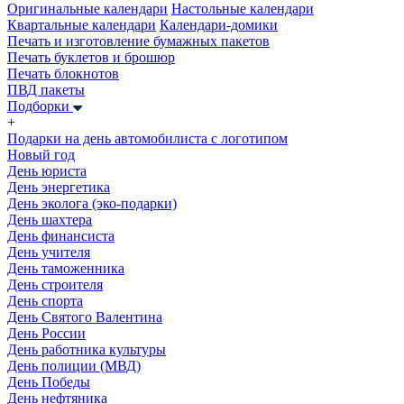
Оригинальные календари
Настольные календари
Квартальные календари
Календари-домики
Печать и изготовление бумажных пакетов
Печать буклетов и брошюр
Печать блокнотов
ПВД пакеты
Подборки
+
Подарки на день автомобилиста с логотипом
Новый год
День юриста
День энергетика
День эколога (эко-подарки)
День шахтера
День финансиста
День учителя
День таможенника
День строителя
День спорта
День Святого Валентина
День России
День работника культуры
День полиции (МВД)
День Победы
День нефтяника