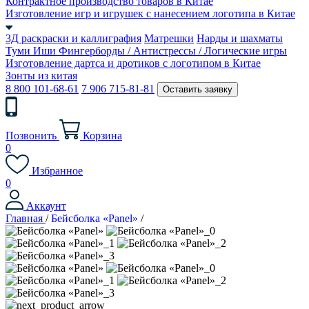
Контрактное производство товаров в Китае
Изготовление игр и игрушек с нанесением логотипа в Китае
3Д раскраски и каллиграфия
Матрешки
Нарды и шахматы
Туми Иши
Фингерборды / Антистрессы / Логические игры
Изготовление дартса и дротиков с логотипом в Китае
Зонты из китая
8 800 101-68-61
7 906 715-81-81
Оставить заявку
Позвонить
Корзина
0
Избранное
0
Аккаунт
Главная
/
Бейсболка «Panel»
/