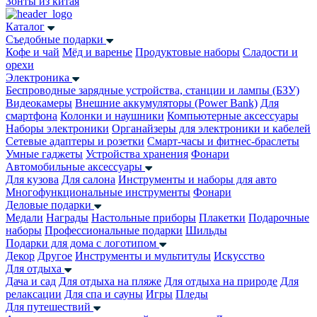
Зонты из китая
Каталог
Съедобные подарки
Кофе и чай
Мёд и варенье
Продуктовые наборы
Сладости и
орехи
Электроника
Беспроводные зарядные устройства, станции и лампы (БЗУ)
Видеокамеры
Внешние аккумуляторы (Power Bank)
Для
смартфона
Колонки и наушники
Компьютерные аксессуары
Наборы электроники
Органайзеры для электроники и кабелей
Сетевые адаптеры и розетки
Смарт-часы и фитнес-браслеты
Умные гаджеты
Устройства хранения
Фонари
Автомобильные аксессуары
Для кузова
Для салона
Инструменты и наборы для авто
Многофункциональные инструменты
Фонари
Деловые подарки
Медали
Награды
Настольные приборы
Плакетки
Подарочные
наборы
Профессиональные подарки
Шильды
Подарки для дома с логотипом
Декор
Другое
Инструменты и мультитулы
Искусство
Для отдыха
Дача и сад
Для отдыха на пляже
Для отдыха на природе
Для
релаксации
Для спа и сауны
Игры
Пледы
Для путешествий