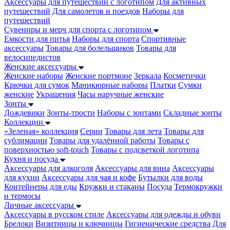
Аксессуары для путешествий с логотипом
Для активных
путешествий
Для самолетов и поездов
Наборы для
путешествий
Сувениры и мерч для спорта с логотипом
Емкости для питья
Наборы для спорта
Спортивные
аксессуары
Товары для болельщиков
Товары для
велосипедистов
Женские аксессуары
Женские наборы
Женские портмоне
Зеркала
Косметички
Крючки для сумок
Маникюрные наборы
Платки
Сумки
женские
Украшения
Часы наручные женские
Зонты
Дождевики
Зонты-трости
Наборы с зонтами
Складные зонты
Коллекции
«Зеленая» коллекция
Серии
Товары для лета
Товары для
сублимации
Товары для удалённой работы
Товары с
поверхностью soft-touch
Товары с подсветкой логотипа
Кухня и посуда
Аксессуары для алкоголя
Аксессуары для вина
Аксессуары
для кухни
Аксессуары для чая и кофе
Бутылки для воды
Контейнеры для еды
Кружки и стаканы
Посуда
Термокружки
и термосы
Личные аксессуары
Аксессуары в русском стиле
Аксессуары для одежды и обуви
Брелоки
Визитницы и ключницы
Гигиенические средства
Для