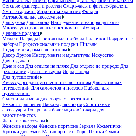
Наборы электроники
Органайзеры для электроники и кабелей
Сетевые адаптеры и розетки
Смарт-часы и фитнес-браслеты
Умные гаджеты
Устройства хранения
Фонари
Автомобильные аксессуары
Для кузова
Для салона
Инструменты и наборы для авто
Многофункциональные инструменты
Фонари
Деловые подарки
Медали
Награды
Настольные приборы
Плакетки
Подарочные
наборы
Профессиональные подарки
Шильды
Подарки для дома с логотипом
Декор
Другое
Инструменты и мультитулы
Искусство
Для отдыха
Дача и сад
Для отдыха на пляже
Для отдыха на природе
Для
релаксации
Для спа и сауны
Игры
Пледы
Для путешествий
Аксессуары для путешествий с логотипом
Для активных
путешествий
Для самолетов и поездов
Наборы для
путешествий
Сувениры и мерч для спорта с логотипом
Емкости для питья
Наборы для спорта
Спортивные
аксессуары
Товары для болельщиков
Товары для
велосипедистов
Женские аксессуары
Женские наборы
Женские портмоне
Зеркала
Косметички
Крючки для сумок
Маникюрные наборы
Платки
Сумки