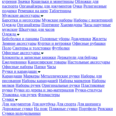
курения
Значки
Кошельки и монетницы
Обложки для
паспорта
Органайзеры для документов
Очки
Религиозные
подарки
Ремешки на шею
Таблетницы
Мужские аксессуары
Барсетки и несессеры
Мужские наборы
Наборы с визитницей
Одежда
Органайзеры
Портмоне
Хьюмидоры
Часы наручные
мужские
Шкатулки для часов
Одежда
Бейсболки и панамы
Головные уборы
Дождевики
Жилеты
Зимние аксессуары
Куртки и ветровки
Офисные рубашки
Поло
Свитеры и толстовки
Футболки
Офисные аксессуары
Блокноты и записные книжки
Держатели для бейджа
Ежедневники
Канцелярские товары
Настольные аксессуары
Офисные наборы
Папки
Часы
Ручки и карандаши
Карандаши
Маркеры
Металлические ручки
Наборы для
рисования
Наборы карандашей
Наборы маркеров
Наборы
мелков
Наборы ручек
Оригинальные ручки
Пластиковые
ручки
Ручки из дерева и эко-материалов
Ручки-стилусы
Упаковка для ручек
Фломастеры
Сумки
Для документов
Для ноутбука
Для спорта
Для шопинга
Дорожные сумки
На пояс
Пляжные сумки
Портфели
Рюкзаки
Сумки-холодильники