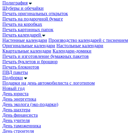
Полиграфия
Шуберы и обечайки
Печать оригинальных открыток
Печать на подарочной бумаге
Печать на коробках
Печать картонных папок
Печать календарей
Настенные календари
Производство календарей с тиснением
Оригинальные календари
Настольные календари
Квартальные календари
Календари-домики
Печать и изготовление бумажных пакетов
Печать буклетов и брошюр
Печать блокнотов
ПВД пакеты
Подборки
Подарки на день автомобилиста с логотипом
Новый год
День юриста
День энергетика
День эколога (эко-подарки)
День шахтера
День финансиста
День учителя
День таможенника
День строителя