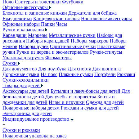
Поло
Свитеры и толстовки
Футболки
Офисные аксессуары
Блокноты и записные книжки
Держатели для бейджа
Ежедневники
Канцелярские товары
Настольные аксессуары
Офисные наборы
Папки
Часы
Ручки и карандаши
Карандаши
Маркеры
Металлические ручки
Наборы для
рисования
Наборы карандашей
Наборы маркеров
Наборы
мелков
Наборы ручек
Оригинальные ручки
Пластиковые
ручки
Ручки из дерева и эко-материалов
Ручки-стилусы
Упаковка для ручек
Фломастеры
Сумки
Для документов
Для ноутбука
Для спорта
Для шопинга
Дорожные сумки
На пояс
Пляжные сумки
Портфели
Рюкзаки
Сумки-холодильники
Товары для детей
Аксессуары для детей
Бутылки и ланч-боксы для детей
Для
безопасности детей
Для учебы и творчества
Зонты и
дождевики для детей
Игры и игрушки
Одежда для детей
Подарочные наборы детям
Рюкзаки и сумки для детей
Электроника для детей
Индивидуальное производство
+
Сумки и рюкзаки
Подарочная упаковка на заказ