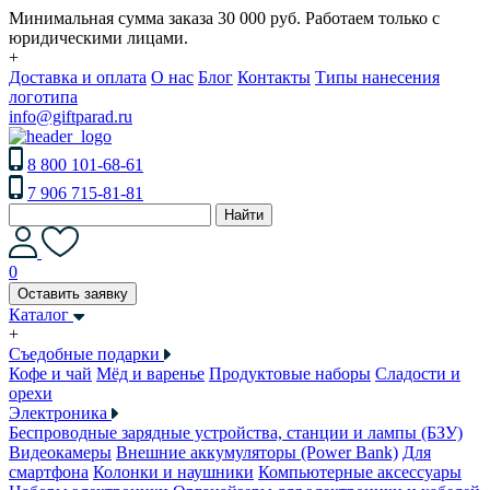
Минимальная сумма заказа 30 000 руб. Работаем только с
юридическими лицами.
+
Доставка и оплата
О нас
Блог
Контакты
Типы нанесения
логотипа
info@giftparad.ru
8 800 101-68-61
7 906 715-81-81
Найти
0
Оставить заявку
Каталог
+
Съедобные подарки
Кофе и чай
Мёд и варенье
Продуктовые наборы
Сладости и
орехи
Электроника
Беспроводные зарядные устройства, станции и лампы (БЗУ)
Видеокамеры
Внешние аккумуляторы (Power Bank)
Для
смартфона
Колонки и наушники
Компьютерные аксессуары