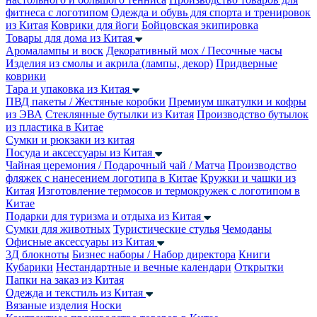
фитнеса с логотипом
Одежда и обувь для спорта и тренировок
из Китая
Коврики для йоги
Бойцовская экипировка
Товары для дома из Китая
Аромалампы и воск
Декоративный мох / Песочные часы
Изделия из смолы и акрила (лампы, декор)
Придверные
коврики
Тара и упаковка из Китая
ПВД пакеты / Жестяные коробки
Премиум шкатулки и кофры
из ЭВА
Стеклянные бутылки из Китая
Производство бутылок
из пластика в Китае
Сумки и рюкзаки из китая
Посуда и аксессуары из Китая
Чайная церемония / Подарочный чай / Матча
Производство
фляжек с нанесением логотипа в Китае
Кружки и чашки из
Китая
Изготовление термосов и термокружек с логотипом в
Китае
Подарки для туризма и отдыха из Китая
Сумки для животных
Туристические стулья
Чемоданы
Офисные аксессуары из Китая
3Д блокноты
Бизнес наборы / Набор директора
Книги
Кубарики
Нестандартные и вечные календари
Открытки
Папки на заказ из Китая
Одежда и текстиль из Китая
Вязаные изделия
Носки