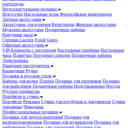
портпледы
Интеллектуальные подарки
Искусство
Настольные игры
Философские композиции
Личные аксессуары
Аксессуары для курения
Визитницы
Женские аксессуары
Мужские аксессуары
Подарочные наборы
Наручные часы
Christian Lacroix
Fossil
Guess
Офисные аксессуары
VIP-Блокноты с логотипом
Настольные приборы
Настольные
часы
Плакетки
Погодные станции
Подарочные наборы
Электроника
Пишущие инструменты
Карандаши
Ручки
Подарки в русском стиле
Наборы для водки
Платки
Подарки для охотников
Подарки
для рыболовов
Подарочные наборы
Подстаканники
Посуда
Русские промыслы
Портфели и сумки
Портфели
Рюкзаки
Сумки для ноутбуков и документов
Сумки
дорожные
Чемоданы
Профессиональные подарки
Подарки для других категорий
Подарки для
железнодорожников
Подарки для музыкантов
Подарки для
нефтяников
Подарки для строителей
Подарки для