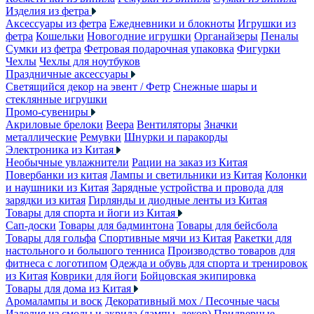
Изделия из фетра
Аксессуары из фетра
Ежедневники и блокноты
Игрушки из
фетра
Кошельки
Новогодние игрушки
Органайзеры
Пеналы
Сумки из фетра
Фетровая подарочная упаковка
Фигурки
Чехлы
Чехлы для ноутбуков
Праздничные аксессуары
Светящийся декор на эвент / Фетр
Снежные шары и
стеклянные игрушки
Промо-сувениры
Акриловые брелоки
Веера
Вентиляторы
Значки
металлические
Ремувки
Шнурки и паракорды
Электроника из Китая
Необычные увлажнители
Рации на заказ из Китая
Повербанки из китая
Лампы и светильники из Китая
Колонки
и наушники из Китая
Зарядные устройства и провода для
зарядки из китая
Гирлянды и диодные ленты из Китая
Товары для спорта и йоги из Китая
Сап-доски
Товары для бадминтона
Товары для бейсбола
Товары для гольфа
Спортивные мячи из Китая
Ракетки для
настольного и большого тенниса
Производство товаров для
фитнеса с логотипом
Одежда и обувь для спорта и тренировок
из Китая
Коврики для йоги
Бойцовская экипировка
Товары для дома из Китая
Аромалампы и воск
Декоративный мох / Песочные часы
Изделия из смолы и акрила (лампы, декор)
Придверные