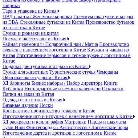
коврики
Тара и упаковка из Китая
ПВД пакеты / Жестяные коробки
Премиум шкатулки и кофры
из ЭВА
Стеклянные бутылки из Китая
Производство бутылок
из пластика в Китае
Сумки и рюкзаки из китая
Посуда и аксессуары из Китая
Чайная церемония / Подарочный чай / Матча
Производство
фляжек с нанесением логотипа в Китае
Кружки и чашки из
Китая
Изготовление термосов и термокружек с логотипом в
Китае
Подарки для туризма и отдыха из Китая
Сумки для животных
Туристические стулья
Чемоданы
Офисные аксессуары из Китая
3Д блокноты
Бизнес наборы / Набор директора
Книги
Кубарики
Нестандартные и вечные календари
Открытки
Папки на заказ из Китая
Одежда и текстиль из Китая
Вязаные изделия
Носки
Контрактное производство товаров в Китае
Изготовление игр и игрушек с нанесением логотипа в Китае
3Д раскраски и каллиграфия
Матрешки
Нарды и шахматы
Туми Иши
Фингерборды / Антистрессы / Логические игры
Изготовление дартса и дротиков с логотипом в Китае