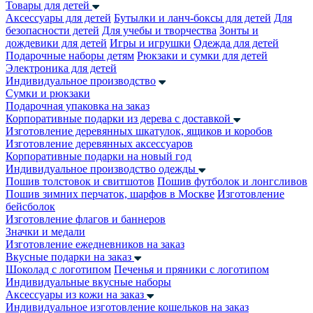
Товары для детей
Аксессуары для детей
Бутылки и ланч-боксы для детей
Для
безопасности детей
Для учебы и творчества
Зонты и
дождевики для детей
Игры и игрушки
Одежда для детей
Подарочные наборы детям
Рюкзаки и сумки для детей
Электроника для детей
Индивидуальное производство
Сумки и рюкзаки
Подарочная упаковка на заказ
Корпоративные подарки из дерева с доставкой
Изготовление деревянных шкатулок, ящиков и коробов
Изготовление деревянных аксессуаров
Корпоративные подарки на новый год
Индивидуальное производство одежды
Пошив толстовок и свитшотов
Пошив футболок и лонгсливов
Пошив зимних перчаток, шарфов в Москве
Изготовление
бейсболок
Изготовление флагов и баннеров
Значки и медали
Изготовление ежедневников на заказ
Вкусные подарки на заказ
Шоколад с логотипом
Печенья и пряники с логотипом
Индивидуальные вкусные наборы
Аксессуары из кожи на заказ
Индивидуальное изготовление кошельков на заказ