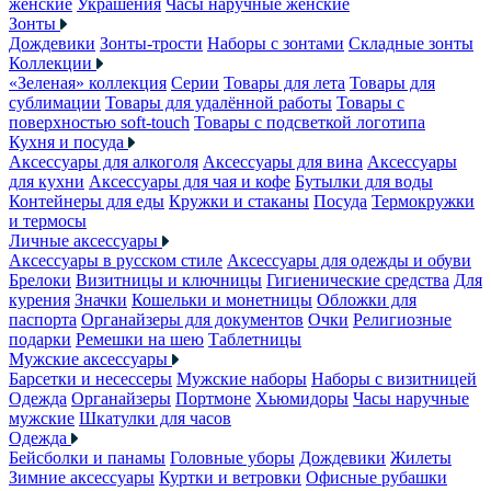
женские
Украшения
Часы наручные женские
Зонты
Дождевики
Зонты-трости
Наборы с зонтами
Складные зонты
Коллекции
«Зеленая» коллекция
Серии
Товары для лета
Товары для
сублимации
Товары для удалённой работы
Товары с
поверхностью soft-touch
Товары с подсветкой логотипа
Кухня и посуда
Аксессуары для алкоголя
Аксессуары для вина
Аксессуары
для кухни
Аксессуары для чая и кофе
Бутылки для воды
Контейнеры для еды
Кружки и стаканы
Посуда
Термокружки
и термосы
Личные аксессуары
Аксессуары в русском стиле
Аксессуары для одежды и обуви
Брелоки
Визитницы и ключницы
Гигиенические средства
Для
курения
Значки
Кошельки и монетницы
Обложки для
паспорта
Органайзеры для документов
Очки
Религиозные
подарки
Ремешки на шею
Таблетницы
Мужские аксессуары
Барсетки и несессеры
Мужские наборы
Наборы с визитницей
Одежда
Органайзеры
Портмоне
Хьюмидоры
Часы наручные
мужские
Шкатулки для часов
Одежда
Бейсболки и панамы
Головные уборы
Дождевики
Жилеты
Зимние аксессуары
Куртки и ветровки
Офисные рубашки