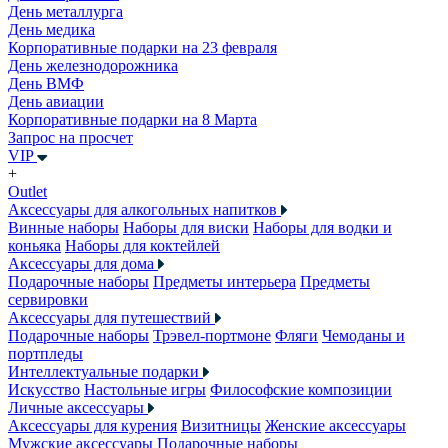
День металлурга
День медика
Корпоративные подарки на 23 февраля
День железнодорожника
День ВМФ
День авиации
Корпоративные подарки на 8 Марта
Запрос на просчет
VIP
+
Outlet
Аксессуары для алкогольных напитков
Винные наборы
Наборы для виски
Наборы для водки и
коньяка
Наборы для коктейлей
Аксессуары для дома
Подарочные наборы
Предметы интерьера
Предметы
сервировки
Аксессуары для путешествий
Подарочные наборы
Трэвел-портмоне
Фляги
Чемоданы и
портпледы
Интеллектуальные подарки
Искусство
Настольные игры
Философские композиции
Личные аксессуары
Аксессуары для курения
Визитницы
Женские аксессуары
Мужские аксессуары
Подарочные наборы