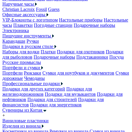
Наручные часы
Christian Lacroix
Fossil
Guess
Офисные аксессуары
VIP-Блокноты с логотипом
Настольные приборы
Настольные
часы
Плакетки
Погодные станции
Подарочные наборы
Электроника
Пишущие инструменты
Карандаши
Ручки
Подарки в русском стиле
Наборы для водки
Платки
Подарки для охотников
Подарки
для рыболовов
Подарочные наборы
Подстаканники
Посуда
Русские промыслы
Портфели и сумки
Портфели
Рюкзаки
Сумки для ноутбуков и документов
Сумки
дорожные
Чемоданы
Профессиональные подарки
Подарки для других категорий
Подарки для
железнодорожников
Подарки для музыкантов
Подарки для
нефтяников
Подарки для строителей
Подарки для
финансистов
Подарки для энергетиков
Сувениры из Китая
+
Виниловые пластинки
Изделия из винила
Косметички из винила
Ремувки из винила
Сумки из винила