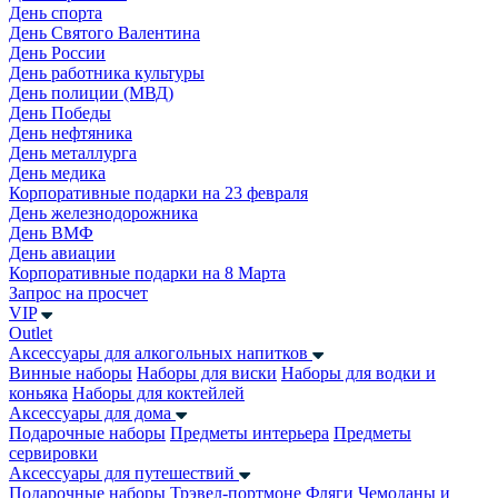
День спорта
День Святого Валентина
День России
День работника культуры
День полиции (МВД)
День Победы
День нефтяника
День металлурга
День медика
Корпоративные подарки на 23 февраля
День железнодорожника
День ВМФ
День авиации
Корпоративные подарки на 8 Марта
Запрос на просчет
VIP
Outlet
Аксессуары для алкогольных напитков
Винные наборы
Наборы для виски
Наборы для водки и
коньяка
Наборы для коктейлей
Аксессуары для дома
Подарочные наборы
Предметы интерьера
Предметы
сервировки
Аксессуары для путешествий
Подарочные наборы
Трэвел-портмоне
Фляги
Чемоданы и