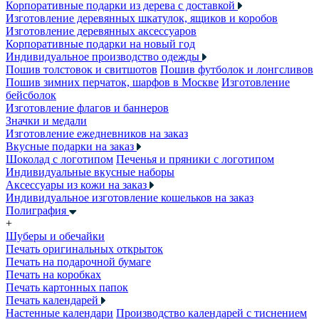
Корпоративные подарки из дерева с доставкой
Изготовление деревянных шкатулок, ящиков и коробов
Изготовление деревянных аксессуаров
Корпоративные подарки на новый год
Индивидуальное производство одежды
Пошив толстовок и свитшотов
Пошив футболок и лонгсливов
Пошив зимних перчаток, шарфов в Москве
Изготовление
бейсболок
Изготовление флагов и баннеров
Значки и медали
Изготовление ежедневников на заказ
Вкусные подарки на заказ
Шоколад с логотипом
Печенья и пряники с логотипом
Индивидуальные вкусные наборы
Аксессуары из кожи на заказ
Индивидуальное изготовление кошельков на заказ
Полиграфия
+
Шуберы и обечайки
Печать оригинальных открыток
Печать на подарочной бумаге
Печать на коробках
Печать картонных папок
Печать календарей
Настенные календари
Производство календарей с тиснением