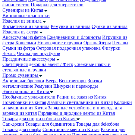
финансистов
Подарки для энергетиков
Сувениры из Китая
Виниловые пластинки
Изделия из винила
Косметички из винила
Ремувки из винила
Сумки из винила
Изделия из фетра
Аксессуары из фетра
Ежедневники и блокноты
Игрушки из
фетра
Кошельки
Новогодние игрушки
Органайзеры
Пеналы
Сумки из фетра
Фетровая подарочная упаковка
Фигурки
Чехлы
Чехлы для ноутбуков
Праздничные аксессуары
Светящийся декор на эвент / Фетр
Снежные шары и
стеклянные игрушки
Промо-сувениры
Акриловые брелоки
Веера
Вентиляторы
Значки
металлические
Ремувки
Шнурки и паракорды
Электроника из Китая
Необычные увлажнители
Рации на заказ из Китая
Повербанки из китая
Лампы и светильники из Китая
Колонки
и наушники из Китая
Зарядные устройства и провода для
зарядки из китая
Гирлянды и диодные ленты из Китая
Товары для спорта и йоги из Китая
Сап-доски
Товары для бадминтона
Товары для бейсбола
Товары для гольфа
Спортивные мячи из Китая
Ракетки для
настольного и большого тенниса
Производство товаров для