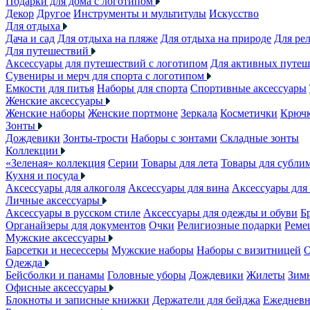
Подарки для дома с логотипом
Декор
Другое
Инструменты и мультитулы
Искусство
Для отдыха
Дача и сад
Для отдыха на пляже
Для отдыха на природе
Для ре
Для путешествий
Аксессуары для путешествий с логотипом
Для активных путеш
Сувениры и мерч для спорта с логотипом
Емкости для питья
Наборы для спорта
Спортивные аксессуары
Женские аксессуары
Женские наборы
Женские портмоне
Зеркала
Косметички
Крючк
Зонты
Дождевики
Зонты-трости
Наборы с зонтами
Складные зонты
Коллекции
«Зеленая» коллекция
Серии
Товары для лета
Товары для субли
Кухня и посуда
Аксессуары для алкоголя
Аксессуары для вина
Аксессуары для
Личные аксессуары
Аксессуары в русском стиле
Аксессуары для одежды и обуви
Б
Органайзеры для документов
Очки
Религиозные подарки
Реме
Мужские аксессуары
Барсетки и несессеры
Мужские наборы
Наборы с визитницей
О
Одежда
Бейсболки и панамы
Головные уборы
Дождевики
Жилеты
Зимн
Офисные аксессуары
Блокноты и записные книжки
Держатели для бейджа
Ежеднев