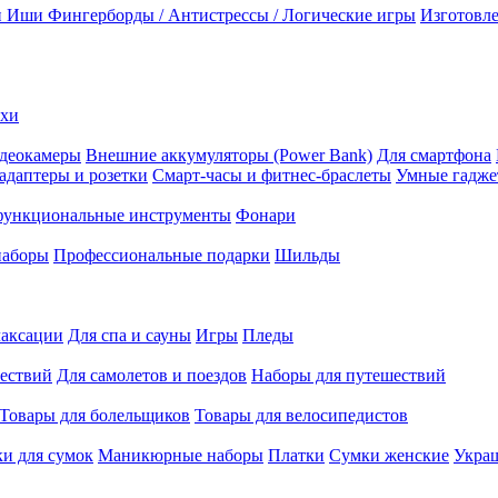
и Иши
Фингерборды / Антистрессы / Логические игры
Изготовле
ехи
деокамеры
Внешние аккумуляторы (Power Bank)
Для смартфона
адаптеры и розетки
Смарт-часы и фитнес-браслеты
Умные гадж
ункциональные инструменты
Фонари
наборы
Профессиональные подарки
Шильды
лаксации
Для спа и сауны
Игры
Пледы
ествий
Для самолетов и поездов
Наборы для путешествий
Товары для болельщиков
Товары для велосипедистов
и для сумок
Маникюрные наборы
Платки
Сумки женские
Укра