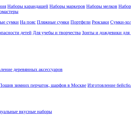
ния
Наборы карандашей
Наборы маркеров
Наборы мелков
Набор
омастеры
ые сумки
На пояс
Пляжные сумки
Портфели
Рюкзаки
Сумки-хо
опасности детей
Для учебы и творчества
Зонты и дождевики для 
ление деревянных аксессуаров
Пошив зимних перчаток, шарфов в Москве
Изготовление бейсбо
уальные вкусные наборы