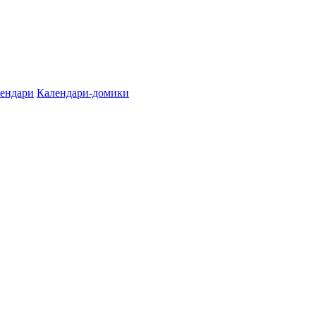
лендари
Календари-домики