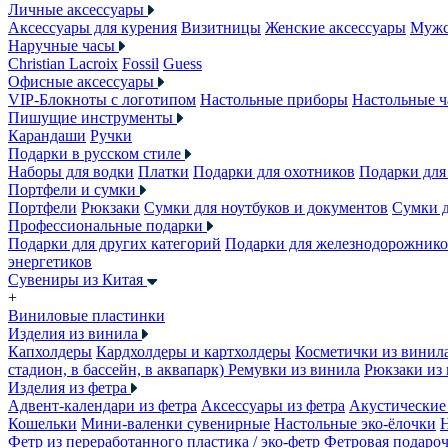
Личные аксессуары
Аксессуары для курения
Визитницы
Женские аксессуары
Мужс
Наручные часы
Christian Lacroix
Fossil
Guess
Офисные аксессуары
VIP-Блокноты с логотипом
Настольные приборы
Настольные ч
Пишущие инструменты
Карандаши
Ручки
Подарки в русском стиле
Наборы для водки
Платки
Подарки для охотников
Подарки для
Портфели и сумки
Портфели
Рюкзаки
Сумки для ноутбуков и документов
Сумки 
Профессиональные подарки
Подарки для других категорий
Подарки для железнодорожник
энергетиков
Сувениры из Китая
+
Виниловые пластинки
Изделия из винила
Капхолдеры
Кардхолдеры и картхолдеры
Косметички из винил
стадион, в бассейн, в аквапарк)
Ремувки из винила
Рюкзаки из
Изделия из фетра
Адвент-календари из фетра
Аксессуары из фетра
Акустические 
Кошельки
Мини-валенки сувенирные
Настольные эко-ёлочки
Фетр из переработанного пластика / эко-фетр
Фетровая подароч