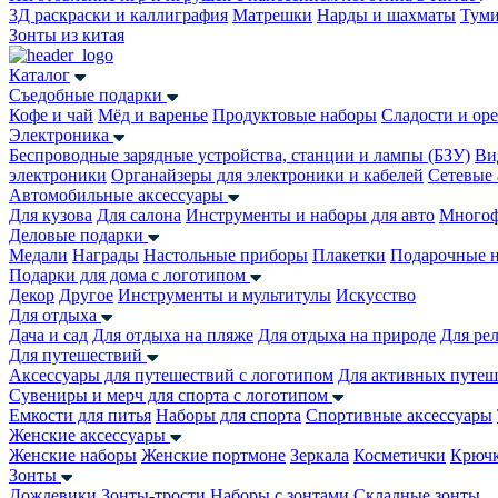
3Д раскраски и каллиграфия
Матрешки
Нарды и шахматы
Тум
Зонты из китая
Каталог
Съедобные подарки
Кофе и чай
Мёд и варенье
Продуктовые наборы
Сладости и ор
Электроника
Беспроводные зарядные устройства, станции и лампы (БЗУ)
Ви
электроники
Органайзеры для электроники и кабелей
Сетевые 
Автомобильные аксессуары
Для кузова
Для салона
Инструменты и наборы для авто
Многоф
Деловые подарки
Медали
Награды
Настольные приборы
Плакетки
Подарочные 
Подарки для дома с логотипом
Декор
Другое
Инструменты и мультитулы
Искусство
Для отдыха
Дача и сад
Для отдыха на пляже
Для отдыха на природе
Для ре
Для путешествий
Аксессуары для путешествий с логотипом
Для активных путеш
Сувениры и мерч для спорта с логотипом
Емкости для питья
Наборы для спорта
Спортивные аксессуары
Женские аксессуары
Женские наборы
Женские портмоне
Зеркала
Косметички
Крючк
Зонты
Дождевики
Зонты-трости
Наборы с зонтами
Складные зонты