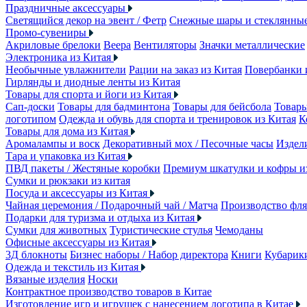
Праздничные аксессуары
Светящийся декор на эвент / Фетр
Снежные шары и стеклянны
Промо-сувениры
Акриловые брелоки
Веера
Вентиляторы
Значки металлические
Электроника из Китая
Необычные увлажнители
Рации на заказ из Китая
Повербанки 
Гирлянды и диодные ленты из Китая
Товары для спорта и йоги из Китая
Сап-доски
Товары для бадминтона
Товары для бейсбола
Товары
логотипом
Одежда и обувь для спорта и тренировок из Китая
К
Товары для дома из Китая
Аромалампы и воск
Декоративный мох / Песочные часы
Издели
Тара и упаковка из Китая
ПВД пакеты / Жестяные коробки
Премиум шкатулки и кофры 
Сумки и рюкзаки из китая
Посуда и аксессуары из Китая
Чайная церемония / Подарочный чай / Матча
Производство фля
Подарки для туризма и отдыха из Китая
Сумки для животных
Туристические стулья
Чемоданы
Офисные аксессуары из Китая
3Д блокноты
Бизнес наборы / Набор директора
Книги
Кубарик
Одежда и текстиль из Китая
Вязаные изделия
Носки
Контрактное производство товаров в Китае
Изготовление игр и игрушек с нанесением логотипа в Китае