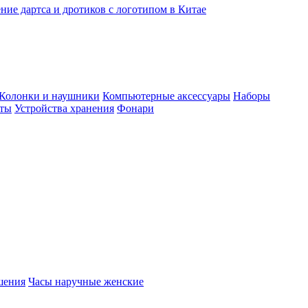
ние дартса и дротиков с логотипом в Китае
Колонки и наушники
Компьютерные аксессуары
Наборы
еты
Устройства хранения
Фонари
шения
Часы наручные женские