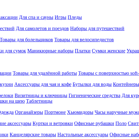
лаксации
Для спа и сауны
Игры
Пледы
ествий
Для самолетов и поездов
Наборы для путешествий
Товары для болельщиков
Товары для велосипедистов
и для сумок
Маникюрные наборы
Платки
Сумки женские
Укра
мации
Товары для удалённой работы
Товары с поверхностью soft-
 кухни
Аксессуары для чая и кофе
Бутылки для воды
Контейнеры
релоки
Визитницы и ключницы
Гигиенические средства
Для кур
шки на шею
Таблетницы
дежда
Органайзеры
Портмоне
Хьюмидоры
Часы наручные муж
ие аксессуары
Куртки и ветровки
Офисные рубашки
Поло
Свит
ники
Канцелярские товары
Настольные аксессуары
Офисные наб