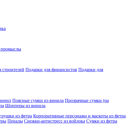
ика
е промыслы
я строителей
Подарки для финансистов
Подарки для
винил
Поясные сумки из винила
Прозрачные сумки (на
ла
Шопперы из винила
грушки из фетра
Корпоративные персонажи и маскоты из фетра
еры
Пеналы
Снежки-антистресс из войлока
Сумки из фетра