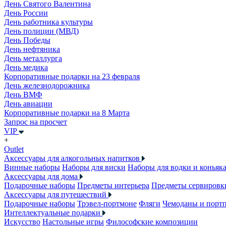
День Святого Валентина
День России
День работника культуры
День полиции (МВД)
День Победы
День нефтяника
День металлурга
День медика
Корпоративные подарки на 23 февраля
День железнодорожника
День ВМФ
День авиации
Корпоративные подарки на 8 Марта
Запрос на просчет
VIP
+
Outlet
Аксессуары для алкогольных напитков
Винные наборы
Наборы для виски
Наборы для водки и коньяк
Аксессуары для дома
Подарочные наборы
Предметы интерьера
Предметы сервировк
Аксессуары для путешествий
Подарочные наборы
Трэвел-портмоне
Фляги
Чемоданы и порт
Интеллектуальные подарки
Искусство
Настольные игры
Философские композиции