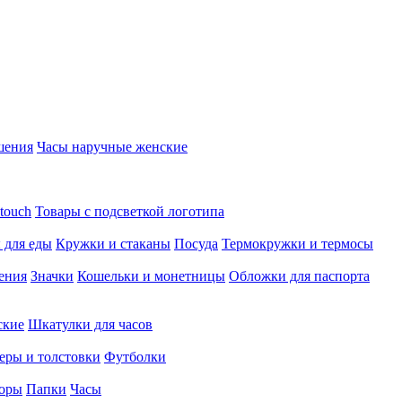
шения
Часы наручные женские
touch
Товары с подсветкой логотипа
 для еды
Кружки и стаканы
Посуда
Термокружки и термосы
ения
Значки
Кошельки и монетницы
Обложки для паспорта
ские
Шкатулки для часов
еры и толстовки
Футболки
оры
Папки
Часы