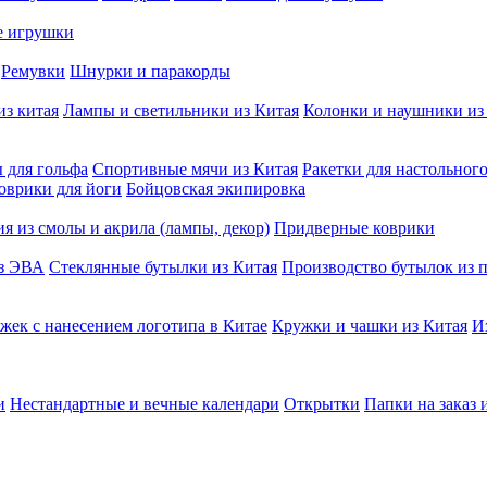
е игрушки
Ремувки
Шнурки и паракорды
из китая
Лампы и светильники из Китая
Колонки и наушники из
 для гольфа
Спортивные мячи из Китая
Ракетки для настольног
оврики для йоги
Бойцовская экипировка
я из смолы и акрила (лампы, декор)
Придверные коврики
из ЭВА
Стеклянные бутылки из Китая
Производство бутылок из п
жек с нанесением логотипа в Китае
Кружки и чашки из Китая
И
и
Нестандартные и вечные календари
Открытки
Папки на заказ 