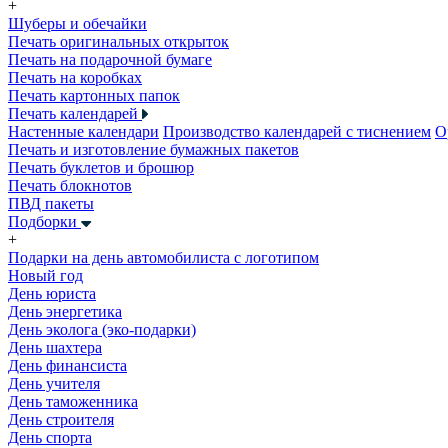
+
Шуберы и обечайки
Печать оригинальных открыток
Печать на подарочной бумаге
Печать на коробках
Печать картонных папок
Печать календарей
Настенные календари
Производство календарей с тиснением
О
Печать и изготовление бумажных пакетов
Печать буклетов и брошюр
Печать блокнотов
ПВД пакеты
Подборки
+
Подарки на день автомобилиста с логотипом
Новый год
День юриста
День энергетика
День эколога (эко-подарки)
День шахтера
День финансиста
День учителя
День таможенника
День строителя
День спорта