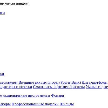
дическими лицами.
ипа
ехи
деокамеры
Внешние аккумуляторы (Power Bank)
Для смартфона
адаптеры и розетки
Смарт-часы и фитнес-браслеты
Умные гадж
ункциональные инструменты
Фонари
наборы
Профессиональные подарки
Шильды