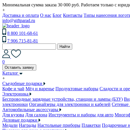
Минимальная сумма заказа 30 000 руб. Работаем только с юри
+
Доставка и оплата
О нас
Блог
Контакты
Типы нанесения логот
info@giftparad.ru
8 800 101-68-61
7 906 715-81-81
Найти
0
Оставить заявку
Каталог
+
Съедобные подарки
Кофе и чай
Мёд и варенье
Продуктовые наборы
Сладости и ор
Электроника
Беспроводные зарядные устройства, станции и лампы (БЗУ)
Ви
электроники
Органайзеры для электроники и кабелей
Сетевые 
Автомобильные аксессуары
Для кузова
Для салона
Инструменты и наборы для авто
Многоф
Деловые подарки
Медали
Награды
Настольные приборы
Плакетки
Подарочные 