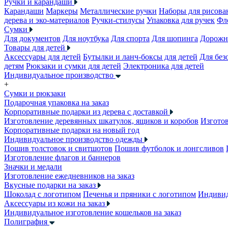
Ручки и карандаши
Карандаши
Маркеры
Металлические ручки
Наборы для рисова
дерева и эко-материалов
Ручки-стилусы
Упаковка для ручек
Фл
Сумки
Для документов
Для ноутбука
Для спорта
Для шопинга
Дорожн
Товары для детей
Аксессуары для детей
Бутылки и ланч-боксы для детей
Для без
детям
Рюкзаки и сумки для детей
Электроника для детей
Индивидуальное производство
+
Сумки и рюкзаки
Подарочная упаковка на заказ
Корпоративные подарки из дерева с доставкой
Изготовление деревянных шкатулок, ящиков и коробов
Изготов
Корпоративные подарки на новый год
Индивидуальное производство одежды
Пошив толстовок и свитшотов
Пошив футболок и лонгсливов
Изготовление флагов и баннеров
Значки и медали
Изготовление ежедневников на заказ
Вкусные подарки на заказ
Шоколад с логотипом
Печенья и пряники с логотипом
Индивид
Аксессуары из кожи на заказ
Индивидуальное изготовление кошельков на заказ
Полиграфия