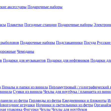
кие аксессуары
Подарочные наборы
асы
Плакетки
Погодные станции
Подарочные наборы
Электрон
 рыболовов
Подарочные наборы
Подстаканники
Посуда
Русски
дорожные
Чемоданы
ов
Подарки для музыкантов
Подарки для нефтяников
Подарки дл
а
Пеналы и папки из винила
Перламутровый / голографический 
 винила
Сумки из винила
Чехлы для ноутбука / планшета из вини
панели из фетра
Гирлянды из фетра
Ежедневники и блокноты
И
Новогодние игрушки
Ночники и светильники из фетра
Органайз
ная упаковка
Фигурки
Чехлы
Чехлы для ноутбуков