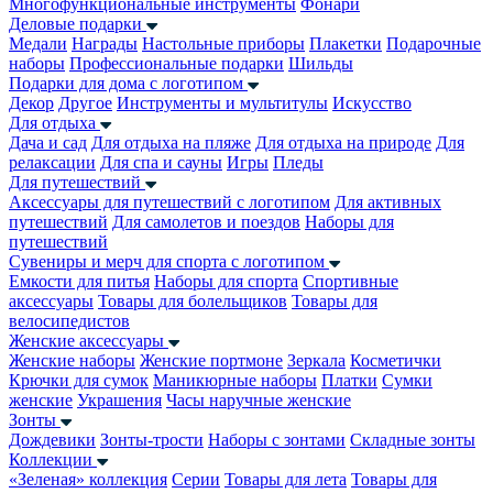
Многофункциональные инструменты
Фонари
Деловые подарки
Медали
Награды
Настольные приборы
Плакетки
Подарочные
наборы
Профессиональные подарки
Шильды
Подарки для дома с логотипом
Декор
Другое
Инструменты и мультитулы
Искусство
Для отдыха
Дача и сад
Для отдыха на пляже
Для отдыха на природе
Для
релаксации
Для спа и сауны
Игры
Пледы
Для путешествий
Аксессуары для путешествий с логотипом
Для активных
путешествий
Для самолетов и поездов
Наборы для
путешествий
Сувениры и мерч для спорта с логотипом
Емкости для питья
Наборы для спорта
Спортивные
аксессуары
Товары для болельщиков
Товары для
велосипедистов
Женские аксессуары
Женские наборы
Женские портмоне
Зеркала
Косметички
Крючки для сумок
Маникюрные наборы
Платки
Сумки
женские
Украшения
Часы наручные женские
Зонты
Дождевики
Зонты-трости
Наборы с зонтами
Складные зонты
Коллекции
«Зеленая» коллекция
Серии
Товары для лета
Товары для