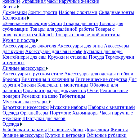
женские
Украшения
Часы наручные женские
Зонты
Дождевики
Зонты-трости
Наборы с зонтами
Складные зонты
Коллекции
«Зеленая» коллекция
Серии
Товары для лета
Товары для
сублимации
Товары для удалённой работы
Товары с
поверхностью soft-touch
Товары с подсветкой логотипа
Кухня и посуда
Аксессуары для алкоголя
Аксессуары для вина
Аксессуары
для кухни
Аксессуары для чая и кофе
Бутылки для воды
Контейнеры для еды
Кружки и стаканы
Посуда
Термокружки
и термосы
Личные аксессуары
Аксессуары в русском стиле
Аксессуары для одежды и обуви
Брелоки
Визитницы и ключницы
Гигиенические средства
Для
курения
Значки
Кошельки и монетницы
Обложки для
паспорта
Органайзеры для документов
Очки
Религиозные
подарки
Ремешки на шею
Таблетницы
Мужские аксессуары
Барсетки и несессеры
Мужские наборы
Наборы с визитницей
Одежда
Органайзеры
Портмоне
Хьюмидоры
Часы наручные
мужские
Шкатулки для часов
Одежда
Бейсболки и панамы
Головные уборы
Дождевики
Жилеты
Зимние аксессуары
Куртки и ветровки
Офисные рубашки