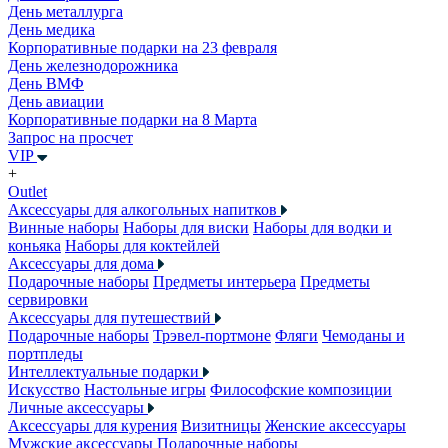
День металлурга
День медика
Корпоративные подарки на 23 февраля
День железнодорожника
День ВМФ
День авиации
Корпоративные подарки на 8 Марта
Запрос на просчет
VIP
+
Outlet
Аксессуары для алкогольных напитков
Винные наборы
Наборы для виски
Наборы для водки и
коньяка
Наборы для коктейлей
Аксессуары для дома
Подарочные наборы
Предметы интерьера
Предметы
сервировки
Аксессуары для путешествий
Подарочные наборы
Трэвел-портмоне
Фляги
Чемоданы и
портпледы
Интеллектуальные подарки
Искусство
Настольные игры
Философские композиции
Личные аксессуары
Аксессуары для курения
Визитницы
Женские аксессуары
Мужские аксессуары
Подарочные наборы