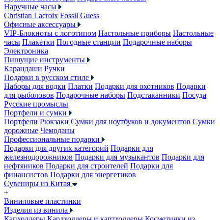
Наручные часы
Christian Lacroix
Fossil
Guess
Офисные аксессуары
VIP-Блокноты с логотипом
Настольные приборы
Настольные
часы
Плакетки
Погодные станции
Подарочные наборы
Электроника
Пишущие инструменты
Карандаши
Ручки
Подарки в русском стиле
Наборы для водки
Платки
Подарки для охотников
Подарки
для рыболовов
Подарочные наборы
Подстаканники
Посуда
Русские промыслы
Портфели и сумки
Портфели
Рюкзаки
Сумки для ноутбуков и документов
Сумки
дорожные
Чемоданы
Профессиональные подарки
Подарки для других категорий
Подарки для
железнодорожников
Подарки для музыкантов
Подарки для
нефтяников
Подарки для строителей
Подарки для
финансистов
Подарки для энергетиков
Сувениры из Китая
+
Виниловые пластинки
Изделия из винила
Капхолдеры
Кардхолдеры и картхолдеры
Косметички из