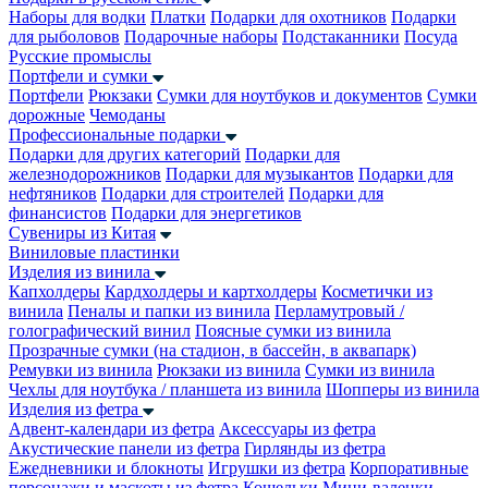
Наборы для водки
Платки
Подарки для охотников
Подарки
для рыболовов
Подарочные наборы
Подстаканники
Посуда
Русские промыслы
Портфели и сумки
Портфели
Рюкзаки
Сумки для ноутбуков и документов
Сумки
дорожные
Чемоданы
Профессиональные подарки
Подарки для других категорий
Подарки для
железнодорожников
Подарки для музыкантов
Подарки для
нефтяников
Подарки для строителей
Подарки для
финансистов
Подарки для энергетиков
Сувениры из Китая
Виниловые пластинки
Изделия из винила
Капхолдеры
Кардхолдеры и картхолдеры
Косметички из
винила
Пеналы и папки из винила
Перламутровый /
голографический винил
Поясные сумки из винила
Прозрачные сумки (на стадион, в бассейн, в аквапарк)
Ремувки из винила
Рюкзаки из винила
Сумки из винила
Чехлы для ноутбука / планшета из винила
Шопперы из винила
Изделия из фетра
Адвент-календари из фетра
Аксессуары из фетра
Акустические панели из фетра
Гирлянды из фетра
Ежедневники и блокноты
Игрушки из фетра
Корпоративные
персонажи и маскоты из фетра
Кошельки
Мини-валенки