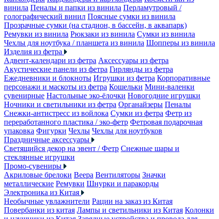
винила
Пеналы и папки из винила
Перламутровый /
голографический винил
Поясные сумки из винила
Прозрачные сумки (на стадион, в бассейн, в аквапарк)
Ремувки из винила
Рюкзаки из винила
Сумки из винила
Чехлы для ноутбука / планшета из винила
Шопперы из винила
Изделия из фетра
Адвент-календари из фетра
Аксессуары из фетра
Акустические панели из фетра
Гирлянды из фетра
Ежедневники и блокноты
Игрушки из фетра
Корпоративные
персонажи и маскоты из фетра
Кошельки
Мини-валенки
сувенирные
Настольные эко-ёлочки
Новогодние игрушки
Ночники и светильники из фетра
Органайзеры
Пеналы
Снежки-антистресс из войлока
Сумки из фетра
Фетр из
переработанного пластика / эко-фетр
Фетровая подарочная
упаковка
Фигурки
Чехлы
Чехлы для ноутбуков
Праздничные аксессуары
Светящийся декор на эвент / Фетр
Снежные шары и
стеклянные игрушки
Промо-сувениры
Акриловые брелоки
Веера
Вентиляторы
Значки
металлические
Ремувки
Шнурки и паракорды
Электроника из Китая
Необычные увлажнители
Рации на заказ из Китая
Повербанки из китая
Лампы и светильники из Китая
Колонки
и наушники из Китая
Зарядные устройства и провода для