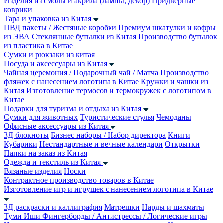
Изделия из смолы и акрила (лампы, декор)
Придверные
коврики
Тара и упаковка из Китая
ПВД пакеты / Жестяные коробки
Премиум шкатулки и кофры
из ЭВА
Стеклянные бутылки из Китая
Производство бутылок
из пластика в Китае
Сумки и рюкзаки из китая
Посуда и аксессуары из Китая
Чайная церемония / Подарочный чай / Матча
Производство
фляжек с нанесением логотипа в Китае
Кружки и чашки из
Китая
Изготовление термосов и термокружек с логотипом в
Китае
Подарки для туризма и отдыха из Китая
Сумки для животных
Туристические стулья
Чемоданы
Офисные аксессуары из Китая
3Д блокноты
Бизнес наборы / Набор директора
Книги
Кубарики
Нестандартные и вечные календари
Открытки
Папки на заказ из Китая
Одежда и текстиль из Китая
Вязаные изделия
Носки
Контрактное производство товаров в Китае
Изготовление игр и игрушек с нанесением логотипа в Китае
3Д раскраски и каллиграфия
Матрешки
Нарды и шахматы
Туми Иши
Фингерборды / Антистрессы / Логические игры