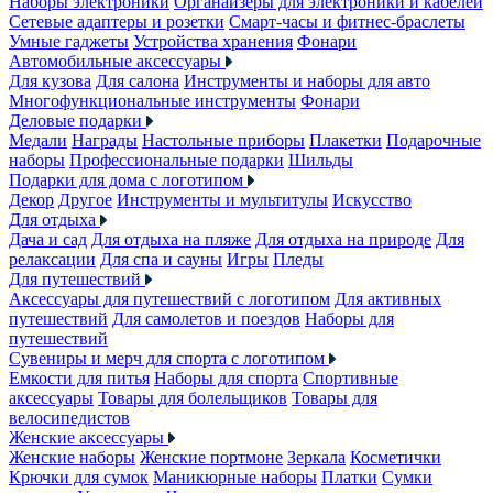
Наборы электроники
Органайзеры для электроники и кабелей
Сетевые адаптеры и розетки
Смарт-часы и фитнес-браслеты
Умные гаджеты
Устройства хранения
Фонари
Автомобильные аксессуары
Для кузова
Для салона
Инструменты и наборы для авто
Многофункциональные инструменты
Фонари
Деловые подарки
Медали
Награды
Настольные приборы
Плакетки
Подарочные
наборы
Профессиональные подарки
Шильды
Подарки для дома с логотипом
Декор
Другое
Инструменты и мультитулы
Искусство
Для отдыха
Дача и сад
Для отдыха на пляже
Для отдыха на природе
Для
релаксации
Для спа и сауны
Игры
Пледы
Для путешествий
Аксессуары для путешествий с логотипом
Для активных
путешествий
Для самолетов и поездов
Наборы для
путешествий
Сувениры и мерч для спорта с логотипом
Емкости для питья
Наборы для спорта
Спортивные
аксессуары
Товары для болельщиков
Товары для
велосипедистов
Женские аксессуары
Женские наборы
Женские портмоне
Зеркала
Косметички
Крючки для сумок
Маникюрные наборы
Платки
Сумки