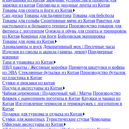
зарядки из китая
Гирлянды и диодные ленты из Китая
Товары для спорта и йоги из Китая
Сап-доски
Товары для бадминтона
Товары для бейсбола
Товары для гольфа
Спортивные мячи из Китая
Ракетки для
настольного и большого тенниса
Производство товаров для
фитнеса с логотипом
Одежда и обувь для спорта и тренировок
из Китая
Коврики для йоги
Бойцовская экипировка
Товары для дома из Китая
Аромалампы и воск
Декоративный мох / Песочные часы
Изделия из смолы и акрила (лампы, декор)
Придверные
коврики
Тара и упаковка из Китая
ПВД пакеты / Жестяные коробки
Премиум шкатулки и кофры
из ЭВА
Стеклянные бутылки из Китая
Производство бутылок
из пластика в Китае
Сумки и рюкзаки из китая
Посуда и аксессуары из Китая
Чайная церемония / Подарочный чай / Матча
Производство
фляжек с нанесением логотипа в Китае
Кружки и чашки из
Китая
Изготовление термосов и термокружек с логотипом в
Китае
Подарки для туризма и отдыха из Китая
Сумки для животных
Туристические стулья
Чемоданы
Офисные аксессуары из Китая