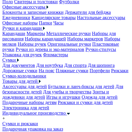
Поло
Свитеры и толстовки
Футболки
Офисные аксессуары
Блокноты и записные книжки
Держатели для бейджа
Ежедневники
Канцелярские товары
Настольные аксессуары
Офисные наборы
Папки
Часы
Ручки и карандаши
Карандаши
Маркеры
Металлические ручки
Наборы для
рисования
Наборы карандашей
Наборы маркеров
Наборы
мелков
Наборы ручек
Оригинальные ручки
Пластиковые
ручки
Ручки из дерева и эко-материалов
Ручки-стилусы
Упаковка для ручек
Фломастеры
Сумки
Для документов
Для ноутбука
Для спорта
Для шопинга
Дорожные сумки
На пояс
Пляжные сумки
Портфели
Рюкзаки
Сумки-холодильники
Товары для детей
Аксессуары для детей
Бутылки и ланч-боксы для детей
Для
безопасности детей
Для учебы и творчества
Зонты и
дождевики для детей
Игры и игрушки
Одежда для детей
Подарочные наборы детям
Рюкзаки и сумки для детей
Электроника для детей
Индивидуальное производство
+
Сумки и рюкзаки
Подарочная упаковка на заказ