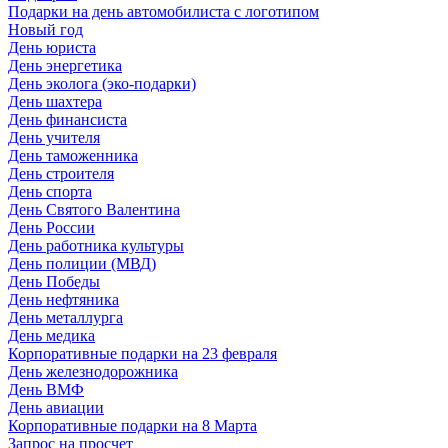
Подарки на день автомобилиста с логотипом
Новый год
День юриста
День энергетика
День эколога (эко-подарки)
День шахтера
День финансиста
День учителя
День таможенника
День строителя
День спорта
День Святого Валентина
День России
День работника культуры
День полиции (МВД)
День Победы
День нефтяника
День металлурга
День медика
Корпоративные подарки на 23 февраля
День железнодорожника
День ВМФ
День авиации
Корпоративные подарки на 8 Марта
Запрос на просчет