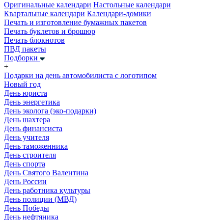
Оригинальные календари
Настольные календари
Квартальные календари
Календари-домики
Печать и изготовление бумажных пакетов
Печать буклетов и брошюр
Печать блокнотов
ПВД пакеты
Подборки
+
Подарки на день автомобилиста с логотипом
Новый год
День юриста
День энергетика
День эколога (эко-подарки)
День шахтера
День финансиста
День учителя
День таможенника
День строителя
День спорта
День Святого Валентина
День России
День работника культуры
День полиции (МВД)
День Победы
День нефтяника