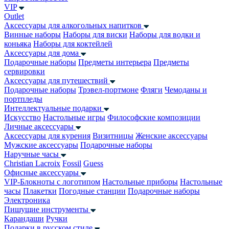
VIP
Outlet
Аксессуары для алкогольных напитков
Винные наборы
Наборы для виски
Наборы для водки и
коньяка
Наборы для коктейлей
Аксессуары для дома
Подарочные наборы
Предметы интерьера
Предметы
сервировки
Аксессуары для путешествий
Подарочные наборы
Трэвел-портмоне
Фляги
Чемоданы и
портпледы
Интеллектуальные подарки
Искусство
Настольные игры
Философские композиции
Личные аксессуары
Аксессуары для курения
Визитницы
Женские аксессуары
Мужские аксессуары
Подарочные наборы
Наручные часы
Christian Lacroix
Fossil
Guess
Офисные аксессуары
VIP-Блокноты с логотипом
Настольные приборы
Настольные
часы
Плакетки
Погодные станции
Подарочные наборы
Электроника
Пишущие инструменты
Карандаши
Ручки
Подарки в русском стиле