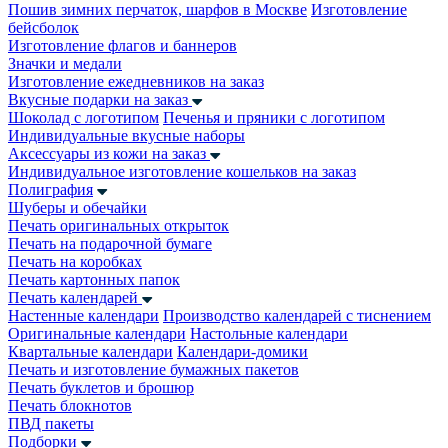
Пошив зимних перчаток, шарфов в Москве
Изготовление
бейсболок
Изготовление флагов и баннеров
Значки и медали
Изготовление ежедневников на заказ
Вкусные подарки на заказ
Шоколад с логотипом
Печенья и пряники с логотипом
Индивидуальные вкусные наборы
Аксессуары из кожи на заказ
Индивидуальное изготовление кошельков на заказ
Полиграфия
Шуберы и обечайки
Печать оригинальных открыток
Печать на подарочной бумаге
Печать на коробках
Печать картонных папок
Печать календарей
Настенные календари
Производство календарей с тиснением
Оригинальные календари
Настольные календари
Квартальные календари
Календари-домики
Печать и изготовление бумажных пакетов
Печать буклетов и брошюр
Печать блокнотов
ПВД пакеты
Подборки