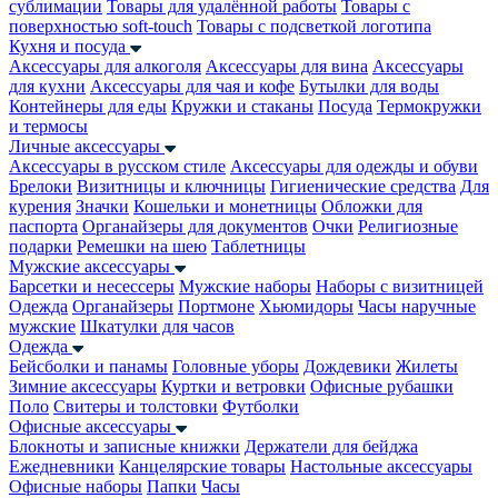
сублимации
Товары для удалённой работы
Товары с
поверхностью soft-touch
Товары с подсветкой логотипа
Кухня и посуда
Аксессуары для алкоголя
Аксессуары для вина
Аксессуары
для кухни
Аксессуары для чая и кофе
Бутылки для воды
Контейнеры для еды
Кружки и стаканы
Посуда
Термокружки
и термосы
Личные аксессуары
Аксессуары в русском стиле
Аксессуары для одежды и обуви
Брелоки
Визитницы и ключницы
Гигиенические средства
Для
курения
Значки
Кошельки и монетницы
Обложки для
паспорта
Органайзеры для документов
Очки
Религиозные
подарки
Ремешки на шею
Таблетницы
Мужские аксессуары
Барсетки и несессеры
Мужские наборы
Наборы с визитницей
Одежда
Органайзеры
Портмоне
Хьюмидоры
Часы наручные
мужские
Шкатулки для часов
Одежда
Бейсболки и панамы
Головные уборы
Дождевики
Жилеты
Зимние аксессуары
Куртки и ветровки
Офисные рубашки
Поло
Свитеры и толстовки
Футболки
Офисные аксессуары
Блокноты и записные книжки
Держатели для бейджа
Ежедневники
Канцелярские товары
Настольные аксессуары
Офисные наборы
Папки
Часы