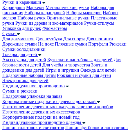
Ручки и карандаши
Карандаши
Маркеры
Металлические ручки
Наборы для
рисования
Наборы карандашей
Наборы маркеров
Наборы
мелков
Наборы ручек
Оригинальные ручки
Пластиковые
ручки
Ручки из дерева и эко-материалов
Ручки-стилусы
Упаковка для ручек
Фломастеры
Сумки
Для документов
Для ноутбука
Для спорта
Для шопинга
Дорожные сумки
На пояс
Пляжные сумки
Портфели
Рюкзаки
Сумки-холодильники
Товары для детей
Аксессуары для детей
Бутылки и ланч-боксы для детей
Для
безопасности детей
Для учебы и творчества
Зонты и
дождевики для детей
Игры и игрушки
Одежда для детей
Подарочные наборы детям
Рюкзаки и сумки для детей
Электроника для детей
Индивидуальное производство
Сумки и рюкзаки
Подарочная упаковка на заказ
Корпоративные подарки из дерева с доставкой
Изготовление деревянных шкатулок, ящиков и коробов
Изготовление деревянных аксессуаров
Корпоративные подарки на новый год
Индивидуальное производство одежды
Пошив толстовок и свитшотов
Пошив футболок и лонгсливов