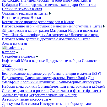
3Д блокноты
Бизнес наборы / Набор директора
Книги
Кубарики
Нестандартные и вечные календари
Открытки
Папки на заказ из Китая
Одежда и текстиль из Китая
Вязаные изделия
Носки
Контрактное производство товаров в Китае
Изготовление игр и игрушек с нанесением логотипа в Китае
3Д раскраски и каллиграфия
Матрешки
Нарды и шахматы
Туми Иши
Фингерборды / Антистрессы / Логические игры
Изготовление дартса и дротиков с логотипом в Китае
Зонты из китая
Каталог
Съедобные подарки
Кофе и чай
Мёд и варенье
Продуктовые наборы
Сладости и
орехи
Электроника
Беспроводные зарядные устройства, станции и лампы (БЗУ)
Видеокамеры
Внешние аккумуляторы (Power Bank)
Для
смартфона
Колонки и наушники
Компьютерные аксессуары
Наборы электроники
Органайзеры для электроники и кабелей
Сетевые адаптеры и розетки
Смарт-часы и фитнес-браслеты
Умные гаджеты
Устройства хранения
Фонари
Автомобильные аксессуары
Для кузова
Для салона
Инструменты и наборы для авто