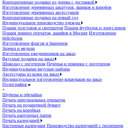
Корпоративные подарки из дерева с доставкой
Изготовление деревянных шкатулок, ящиков и коробов
Изготовление деревянных аксессуаров
Корпоративные подарки на новый год
Индивидуальное производство одежды
Пошив толстовок и свитшотов
Пошив футболок и лонгсливов
Пошив зимних перчаток, шарфов в Москве
Изготовление
бейсболок
Изготовление флагов и баннеров
Значки и медали
Изготовление ежедневников на заказ
Вкусные подарки на заказ
Шоколад с логотипом
Печенья и пряники с логотипом
Индивидуальные вкусные наборы
Аксессуары из кожи на заказ
Индивидуальное изготовление кошельков на заказ
Полиграфия
+
Шуберы и обечайки
Печать оригинальных открыток
Печать на подарочной бумаге
Печать на коробках
Печать картонных папок
Печать календарей
Настенные календари
Производство календарей с тиснением