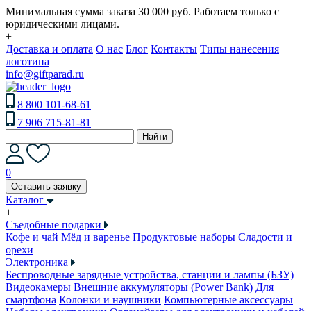
Минимальная сумма заказа 30 000 руб. Работаем только с
юридическими лицами.
+
Доставка и оплата
О нас
Блог
Контакты
Типы нанесения
логотипа
info@giftparad.ru
8 800 101-68-61
7 906 715-81-81
Найти
0
Оставить заявку
Каталог
+
Съедобные подарки
Кофе и чай
Мёд и варенье
Продуктовые наборы
Сладости и
орехи
Электроника
Беспроводные зарядные устройства, станции и лампы (БЗУ)
Видеокамеры
Внешние аккумуляторы (Power Bank)
Для
смартфона
Колонки и наушники
Компьютерные аксессуары