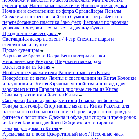
сувенирные
Настольные эко-ёлочки
Новогодние игрушки
Ночники и светильники из фетра
Органайзеры
Пеналы
Снежки-антистресс из войлока
Сумки из фетра
Фетр из
переработанного пластика / эко-фетр
Фетровая подарочная
упаковка
Фигурки
Чехлы
Чехлы для ноутбуков
Праздничные аксессуары
Светящийся декор на эвент / Фетр
Снежные шары и
стеклянные игрушки
Промо-сувениры
Акриловые брелоки
Веера
Вентиляторы
Значки
металлические
Ремувки
Шнурки и паракорды
Электроника из Китая
Необычные увлажнители
Рации на заказ из Китая
Повербанки из китая
Лампы и светильники из Китая
Колонки
и наушники из Китая
Зарядные устройства и провода для
зарядки из китая
Гирлянды и диодные ленты из Китая
Товары для спорта и йоги из Китая
Сап-доски
Товары для бадминтона
Товары для бейсбола
Товары для гольфа
Спортивные мячи из Китая
Ракетки для
настольного и большого тенниса
Производство товаров для
фитнеса с логотипом
Одежда и обувь для спорта и тренировок
из Китая
Коврики для йоги
Бойцовская экипировка
Товары для дома из Китая
Аромалампы и воск
Декоративный мох / Песочные часы