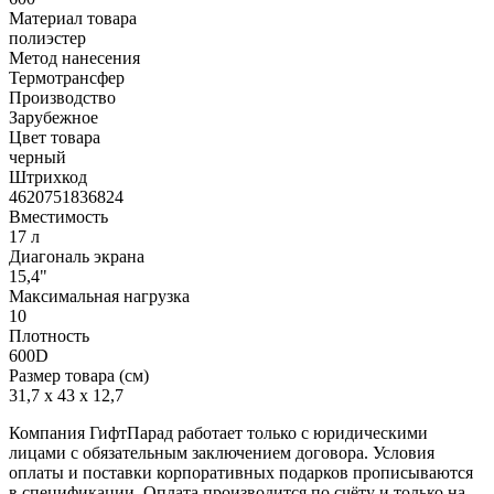
Материал товара
полиэстер
Метод нанесения
Термотрансфер
Производство
Зарубежное
Цвет товара
черный
Штрихкод
4620751836824
Вместимость
17 л
Диагональ экрана
15,4"
Максимальная нагрузка
10
Плотность
600D
Размер товара (см)
31,7 х 43 х 12,7
Компания ГифтПарад работает только с юридическими
лицами с обязательным заключением договора. Условия
оплаты и поставки корпоративных подарков прописываются
в спецификации. Оплата производится по счёту и только на