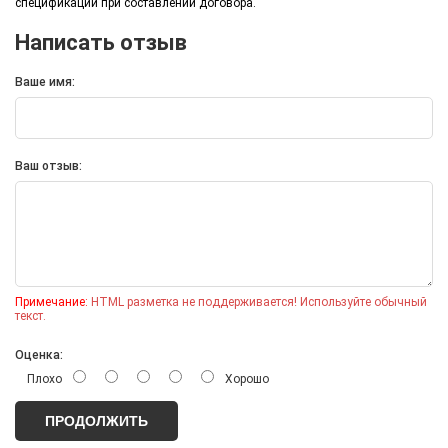
спецификации при составлении договора.
Написать отзыв
Ваше имя:
Ваш отзыв:
*
Примечание:
HTML разметка не поддерживается! Используйте обычный
текст.
1
2
*
Оценка:
Плохо
Хорошо
Товар:
Термос для еды «301» в чехле
Тираж
*
ПРОДОЛЖИТЬ