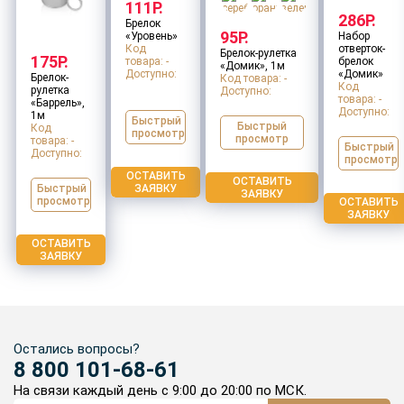
111Р.
286Р.
Брелок
95Р.
«Уровень»
Набор
Код
отверток-
Брелок-рулетка
175Р.
товара: -
брелок
«Домик», 1м
Доступно:
«Домик»
Брелок-
Код товара: -
Код
рулетка
Доступно:
товара: -
«Баррель»,
Доступно:
1м
Быстрый
Быстрый
Код
просмотр
просмотр
товара: -
Быстрый
Доступно:
просмотр
ОСТАВИТЬ
ОСТАВИТЬ
ЗАЯВКУ
Быстрый
ЗАЯВКУ
просмотр
ОСТАВИТЬ
ЗАЯВКУ
ОСТАВИТЬ
ЗАЯВКУ
Остались вопросы?
8 800 101-68-61
На связи каждый день с 9:00 до 20:00 по МСК.