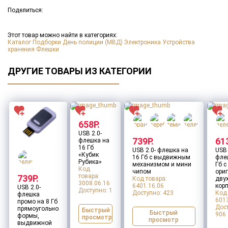
Тип нанесения
*
Поделиться:
Макет для нанесения
*
Этот товар можно найти в категориях:
Каталог
Подборки
День полиции (МВД)
Электроника
Устройства
хранения
Флешки
Заполните все обязательные поля
ДАЛЕЕ
ДРУГИЕ ТОВАРЫ ИЗ КАТЕГОРИИ
Оставить заявку
658Р.
USB 2.0-
739Р.
61
флешка на
16 Гб
USB 2.0- флешка на
USB 
«Кубик
16 Гб с выдвижным
фле
Рубика»
механизмом и мини
Гб с
Код
чипом
ори
товара:
739Р.
Код товара:
дву
3008.06.16
6401.16.06
кор
USB 2.0-
Доступно:
1
Доступно:
423
Код 
флешка
6013
промо на 8 Гб
Дос
прямоугольной
Быстрый
Быстрый
906
формы,
просмотр
просмотр
выдвижной