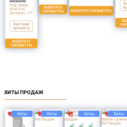
механизм
Б
Код товара:
ВЫБЕРИТЕ
пр
6545.8.06
ВЫБЕРИТЕ ПАРАМЕТРЫ
ПАРАМЕТРЫ
Доступно:
177
ВЫ
Быстрый
ПА
просмотр
ВЫБЕРИТЕ
ПАРАМЕТРЫ
ХИТЫ ПРОДАЖ
Хиты
Хиты
Хиты
Хиты