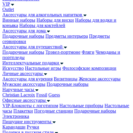
VIP
Outlet
Аксессуары для алкогольных напитков
Винные наборы
Наборы для виски
Наборы для водки и
коньяка
Наборы для коктейлей
Аксессуары для дома
Подарочные наборы
Предметы интерьера
Предметы
сервировки
Аксессуары для путешествий
Подарочные наборы
Трэвел-портмоне
Фляги
Чемоданы и
портпледы
Интеллектуальные подарки
Искусство
Настольные игры
Философские композиции
Личные аксессуары
Аксессуары для курения
Визитницы
Женские аксессуары
Мужские аксессуары
Подарочные наборы
Наручные часы
Christian Lacroix
Fossil
Guess
Офисные аксессуары
VIP-Блокноты с логотипом
Настольные приборы
Настольные
часы
Плакетки
Погодные станции
Подарочные наборы
Электроника
Пишущие инструменты
Карандаши
Ручки
Подарки в русском стиле