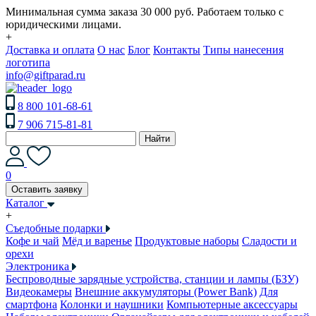
Минимальная сумма заказа 30 000 руб. Работаем только с
юридическими лицами.
+
Доставка и оплата
О нас
Блог
Контакты
Типы нанесения
логотипа
info@giftparad.ru
8 800 101-68-61
7 906 715-81-81
Найти
0
Оставить заявку
Каталог
+
Съедобные подарки
Кофе и чай
Мёд и варенье
Продуктовые наборы
Сладости и
орехи
Электроника
Беспроводные зарядные устройства, станции и лампы (БЗУ)
Видеокамеры
Внешние аккумуляторы (Power Bank)
Для
смартфона
Колонки и наушники
Компьютерные аксессуары