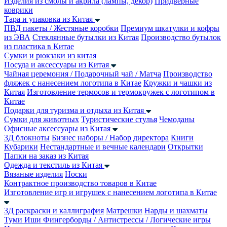
Изделия из смолы и акрила (лампы, декор)
Придверные
коврики
Тара и упаковка из Китая
ПВД пакеты / Жестяные коробки
Премиум шкатулки и кофры
из ЭВА
Стеклянные бутылки из Китая
Производство бутылок
из пластика в Китае
Сумки и рюкзаки из китая
Посуда и аксессуары из Китая
Чайная церемония / Подарочный чай / Матча
Производство
фляжек с нанесением логотипа в Китае
Кружки и чашки из
Китая
Изготовление термосов и термокружек с логотипом в
Китае
Подарки для туризма и отдыха из Китая
Сумки для животных
Туристические стулья
Чемоданы
Офисные аксессуары из Китая
3Д блокноты
Бизнес наборы / Набор директора
Книги
Кубарики
Нестандартные и вечные календари
Открытки
Папки на заказ из Китая
Одежда и текстиль из Китая
Вязаные изделия
Носки
Контрактное производство товаров в Китае
Изготовление игр и игрушек с нанесением логотипа в Китае
3Д раскраски и каллиграфия
Матрешки
Нарды и шахматы
Туми Иши
Фингерборды / Антистрессы / Логические игры