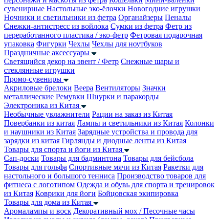
сувенирные
Настольные эко-ёлочки
Новогодние игрушки
Ночники и светильники из фетра
Органайзеры
Пеналы
Снежки-антистресс из войлока
Сумки из фетра
Фетр из
переработанного пластика / эко-фетр
Фетровая подарочная
упаковка
Фигурки
Чехлы
Чехлы для ноутбуков
Праздничные аксессуары
Светящийся декор на эвент / Фетр
Снежные шары и
стеклянные игрушки
Промо-сувениры
Акриловые брелоки
Веера
Вентиляторы
Значки
металлические
Ремувки
Шнурки и паракорды
Электроника из Китая
Необычные увлажнители
Рации на заказ из Китая
Повербанки из китая
Лампы и светильники из Китая
Колонки
и наушники из Китая
Зарядные устройства и провода для
зарядки из китая
Гирлянды и диодные ленты из Китая
Товары для спорта и йоги из Китая
Сап-доски
Товары для бадминтона
Товары для бейсбола
Товары для гольфа
Спортивные мячи из Китая
Ракетки для
настольного и большого тенниса
Производство товаров для
фитнеса с логотипом
Одежда и обувь для спорта и тренировок
из Китая
Коврики для йоги
Бойцовская экипировка
Товары для дома из Китая
Аромалампы и воск
Декоративный мох / Песочные часы