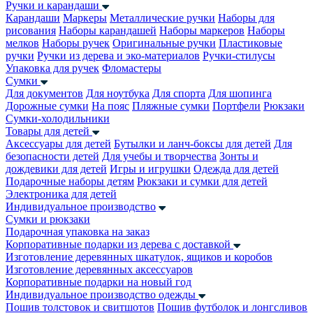
Ручки и карандаши
Карандаши
Маркеры
Металлические ручки
Наборы для
рисования
Наборы карандашей
Наборы маркеров
Наборы
мелков
Наборы ручек
Оригинальные ручки
Пластиковые
ручки
Ручки из дерева и эко-материалов
Ручки-стилусы
Упаковка для ручек
Фломастеры
Сумки
Для документов
Для ноутбука
Для спорта
Для шопинга
Дорожные сумки
На пояс
Пляжные сумки
Портфели
Рюкзаки
Сумки-холодильники
Товары для детей
Аксессуары для детей
Бутылки и ланч-боксы для детей
Для
безопасности детей
Для учебы и творчества
Зонты и
дождевики для детей
Игры и игрушки
Одежда для детей
Подарочные наборы детям
Рюкзаки и сумки для детей
Электроника для детей
Индивидуальное производство
Сумки и рюкзаки
Подарочная упаковка на заказ
Корпоративные подарки из дерева с доставкой
Изготовление деревянных шкатулок, ящиков и коробов
Изготовление деревянных аксессуаров
Корпоративные подарки на новый год
Индивидуальное производство одежды
Пошив толстовок и свитшотов
Пошив футболок и лонгсливов