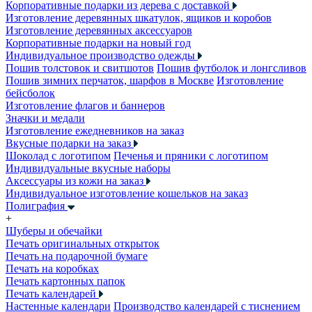
Корпоративные подарки из дерева с доставкой
Изготовление деревянных шкатулок, ящиков и коробов
Изготовление деревянных аксессуаров
Корпоративные подарки на новый год
Индивидуальное производство одежды
Пошив толстовок и свитшотов
Пошив футболок и лонгсливов
Пошив зимних перчаток, шарфов в Москве
Изготовление
бейсболок
Изготовление флагов и баннеров
Значки и медали
Изготовление ежедневников на заказ
Вкусные подарки на заказ
Шоколад с логотипом
Печенья и пряники с логотипом
Индивидуальные вкусные наборы
Аксессуары из кожи на заказ
Индивидуальное изготовление кошельков на заказ
Полиграфия
+
Шуберы и обечайки
Печать оригинальных открыток
Печать на подарочной бумаге
Печать на коробках
Печать картонных папок
Печать календарей
Настенные календари
Производство календарей с тиснением