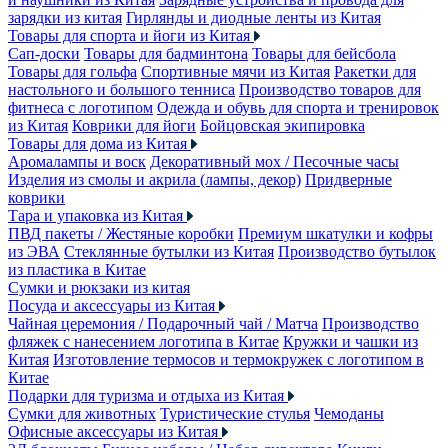
зарядки из китая
Гирлянды и диодные ленты из Китая
Товары для спорта и йоги из Китая
Сап-доски
Товары для бадминтона
Товары для бейсбола
Товары для гольфа
Спортивные мячи из Китая
Ракетки для
настольного и большого тенниса
Производство товаров для
фитнеса с логотипом
Одежда и обувь для спорта и тренировок
из Китая
Коврики для йоги
Бойцовская экипировка
Товары для дома из Китая
Аромалампы и воск
Декоративный мох / Песочные часы
Изделия из смолы и акрила (лампы, декор)
Придверные
коврики
Тара и упаковка из Китая
ПВД пакеты / Жестяные коробки
Премиум шкатулки и кофры
из ЭВА
Стеклянные бутылки из Китая
Производство бутылок
из пластика в Китае
Сумки и рюкзаки из китая
Посуда и аксессуары из Китая
Чайная церемония / Подарочный чай / Матча
Производство
фляжек с нанесением логотипа в Китае
Кружки и чашки из
Китая
Изготовление термосов и термокружек с логотипом в
Китае
Подарки для туризма и отдыха из Китая
Сумки для животных
Туристические стулья
Чемоданы
Офисные аксессуары из Китая