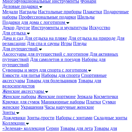
Многофункциональные инструменты
Фонари
Деловые подарки
Медали
Награды
Настольные приборы
Плакетки
Подарочные
наборы
Профессиональные подарки
Шильды
Подарки для дома с логотипом
Декор
Другое
Инструменты и мультитулы
Искусство
Для отдыха
Дача и сад
Для отдыха на пляже
Для отдыха на природе
Для
релаксации
Для спа и сауны
Игры
Пледы
Для путешествий
Аксессуары для путешествий с логотипом
Для активных
путешествий
Для самолетов и поездов
Наборы для
путешествий
Сувениры и мерч для спорта с логотипом
Емкости для питья
Наборы для спорта
Спортивные
аксессуары
Товары для болельщиков
Товары для
велосипедистов
Женские аксессуары
Женские наборы
Женские портмоне
Зеркала
Косметички
Крючки для сумок
Маникюрные наборы
Платки
Сумки
женские
Украшения
Часы наручные женские
Зонты
Дождевики
Зонты-трости
Наборы с зонтами
Складные зонты
Коллекции
«Зеленая» коллекция
Серии
Товары для лета
Товары для