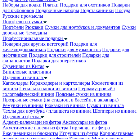
Наборы для водки
Платки
Подарки для охотников
Подарки
для рыболовов
Подарочные наборы
Подстаканники
Посуда
Русские промыслы
Портфели и сумки
Портфели
Рюкзаки
Сумки для ноутбуков и документов
Сумки
дорожные
Чемоданы
Профессиональные подарки
Подарки для других категорий
Подарки для
железнодорожников
Подарки для музыкантов
Подарки для
нефтяников
Подарки для строителей
Подарки для
финансистов
Подарки для энергетиков
Сувениры из Китая
Виниловые пластинки
Изделия из винила
Капхолдеры
Кардхолдеры и картхолдеры
Косметички из
винила
Пеналы и папки из винила
Перламутровый /
голографический винил
Поясные сумки из винила
Прозрачные сумки (на стадион, в бассейн, в аквапарк)
Ремувки из винила
Рюкзаки из винила
Сумки из винила
Чехлы для ноутбука / планшета из винила
Шопперы из винила
Изделия из фетра
Адвент-календари из фетра
Аксессуары из фетра
Акустические панели из фетра
Гирлянды из фетра
Ежедневники и блокноты
Игрушки из фетра
Корпоративные
персонажи и маскоты из фетра
Кошельки
Мини-валенки