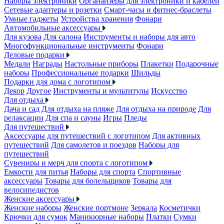
Наборы электроники
Органайзеры для электроники и кабелей
Сетевые адаптеры и розетки
Смарт-часы и фитнес-браслеты
Умные гаджеты
Устройства хранения
Фонари
Автомобильные аксессуары
Для кузова
Для салона
Инструменты и наборы для авто
Многофункциональные инструменты
Фонари
Деловые подарки
Медали
Награды
Настольные приборы
Плакетки
Подарочные
наборы
Профессиональные подарки
Шильды
Подарки для дома с логотипом
Декор
Другое
Инструменты и мультитулы
Искусство
Для отдыха
Дача и сад
Для отдыха на пляже
Для отдыха на природе
Для
релаксации
Для спа и сауны
Игры
Пледы
Для путешествий
Аксессуары для путешествий с логотипом
Для активных
путешествий
Для самолетов и поездов
Наборы для
путешествий
Сувениры и мерч для спорта с логотипом
Емкости для питья
Наборы для спорта
Спортивные
аксессуары
Товары для болельщиков
Товары для
велосипедистов
Женские аксессуары
Женские наборы
Женские портмоне
Зеркала
Косметички
Крючки для сумок
Маникюрные наборы
Платки
Сумки