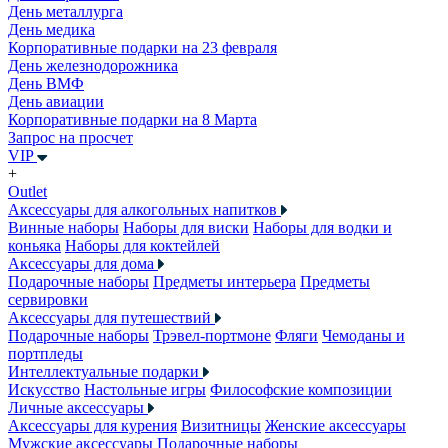
День металлурга
День медика
Корпоративные подарки на 23 февраля
День железнодорожника
День ВМФ
День авиации
Корпоративные подарки на 8 Марта
Запрос на просчет
VIP
+
Outlet
Аксессуары для алкогольных напитков
Винные наборы
Наборы для виски
Наборы для водки и
коньяка
Наборы для коктейлей
Аксессуары для дома
Подарочные наборы
Предметы интерьера
Предметы
сервировки
Аксессуары для путешествий
Подарочные наборы
Трэвел-портмоне
Фляги
Чемоданы и
портпледы
Интеллектуальные подарки
Искусство
Настольные игры
Философские композиции
Личные аксессуары
Аксессуары для курения
Визитницы
Женские аксессуары
Мужские аксессуары
Подарочные наборы