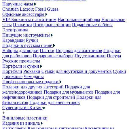
Наручные часы
Christian Lacroix
Fossil
Guess
Офисные аксессуары
VIP-Блокноты с логотипом
Настольные приборы
Настольные
часы
Плакетки
Погодные станции
Подарочные наборы
Электроника
Пишущие инструменты
Карандаши
Ручки
Подарки в русском стиле
Наборы для водки
Платки
Подарки для охотников
Подарки
для рыболовов
Подарочные наборы
Подстаканники
Посуда
Русские промыслы
Портфели и сумки
Портфели
Рюкзаки
Сумки для ноутбуков и документов
Сумки
дорожные
Чемоданы
Профессиональные подарки
Подарки для других категорий
Подарки для
железнодорожников
Подарки для музыкантов
Подарки для
нефтяников
Подарки для строителей
Подарки для
финансистов
Подарки для энергетиков
Сувениры из Китая
+
Виниловые пластинки
Изделия из винила
Капхолдеры
Кардхолдеры и картхолдеры
Косметички из