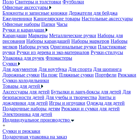
Поло
Свитеры и толстовки
Футболки
Офисные аксессуары
Блокноты и записные книжки
Держатели для бейджа
Ежедневники
Канцелярские товары
Настольные аксессуары
Офисные наборы
Папки
Часы
Ручки и карандаши
Карандаши
Маркеры
Металлические ручки
Наборы для
рисования
Наборы карандашей
Наборы маркеров
Наборы
мелков
Наборы ручек
Оригинальные ручки
Пластиковые
ручки
Ручки из дерева и эко-материалов
Ручки-стилусы
Упаковка для ручек
Фломастеры
Сумки
Для документов
Для ноутбука
Для спорта
Для шопинга
Дорожные сумки
На пояс
Пляжные сумки
Портфели
Рюкзаки
Сумки-холодильники
Товары для детей
Аксессуары для детей
Бутылки и ланч-боксы для детей
Для
безопасности детей
Для учебы и творчества
Зонты и
дождевики для детей
Игры и игрушки
Одежда для детей
Подарочные наборы детям
Рюкзаки и сумки для детей
Электроника для детей
Индивидуальное производство
+
Сумки и рюкзаки
Подарочная упаковка на заказ