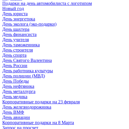
Подарки на день автомобилиста с логотипом
Новый год
День юриста
День энергетика
День эколога (эко-подарки)
День шахтера
День финансиста
День учителя
День таможенника
День строителя
День спорта
День Святого Валентина
День России
День работника культуры
День полиции (МВД)
День Победы
День нефтяника
День металлурга
День медика
Корпоративные подарки на 23 февраля
День железнодорожника
День ВМФ
День авиации
Корпоративные подарки на 8 Марта
Запрос на просчет