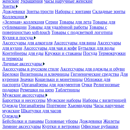
женские
Украшения
Часы наручные женские
Зонты
Дождевики
Зонты-трости
Наборы с зонтами
Складные зонты
Коллекции
«Зеленая» коллекция
Серии
Товары для лета
Товары для
сублимации
Товары для удалённой работы
Товары с
поверхностью soft-touch
Товары с подсветкой логотипа
Кухня и посуда
Аксессуары для алкоголя
Аксессуары для вина
Аксессуары
для кухни
Аксессуары для чая и кофе
Бутылки для воды
Контейнеры для еды
Кружки и стаканы
Посуда
Термокружки
и термосы
Личные аксессуары
Аксессуары в русском стиле
Аксессуары для одежды и обуви
Брелоки
Визитницы и ключницы
Гигиенические средства
Для
курения
Значки
Кошельки и монетницы
Обложки для
паспорта
Органайзеры для документов
Очки
Религиозные
подарки
Ремешки на шею
Таблетницы
Мужские аксессуары
Барсетки и несессеры
Мужские наборы
Наборы с визитницей
Одежда
Органайзеры
Портмоне
Хьюмидоры
Часы наручные
мужские
Шкатулки для часов
Одежда
Бейсболки и панамы
Головные уборы
Дождевики
Жилеты
Зимние аксессуары
Куртки и ветровки
Офисные рубашки