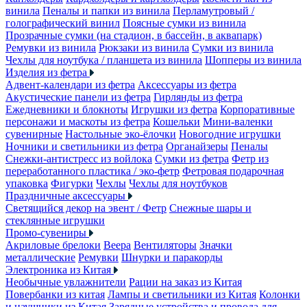
винила
Пеналы и папки из винила
Перламутровый /
голографический винил
Поясные сумки из винила
Прозрачные сумки (на стадион, в бассейн, в аквапарк)
Ремувки из винила
Рюкзаки из винила
Сумки из винила
Чехлы для ноутбука / планшета из винила
Шопперы из винила
Изделия из фетра
Адвент-календари из фетра
Аксессуары из фетра
Акустические панели из фетра
Гирлянды из фетра
Ежедневники и блокноты
Игрушки из фетра
Корпоративные
персонажи и маскоты из фетра
Кошельки
Мини-валенки
сувенирные
Настольные эко-ёлочки
Новогодние игрушки
Ночники и светильники из фетра
Органайзеры
Пеналы
Снежки-антистресс из войлока
Сумки из фетра
Фетр из
переработанного пластика / эко-фетр
Фетровая подарочная
упаковка
Фигурки
Чехлы
Чехлы для ноутбуков
Праздничные аксессуары
Светящийся декор на эвент / Фетр
Снежные шары и
стеклянные игрушки
Промо-сувениры
Акриловые брелоки
Веера
Вентиляторы
Значки
металлические
Ремувки
Шнурки и паракорды
Электроника из Китая
Необычные увлажнители
Рации на заказ из Китая
Повербанки из китая
Лампы и светильники из Китая
Колонки
и наушники из Китая
Зарядные устройства и провода для