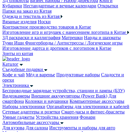
3Д блокноты
Бизнес наборы / Набор директора
Книги
Кубарики
Нестандартные и вечные календари
Открытки
Папки на заказ из Китая
Одежда и текстиль из Китая
Вязаные изделия
Носки
Контрактное производство товаров в Китае
Изготовление игр и игрушек с нанесением логотипа в Китае
3Д раскраски и каллиграфия
Матрешки
Нарды и шахматы
Туми Иши
Фингерборды / Антистрессы / Логические игры
Изготовление дартса и дротиков с логотипом в Китае
Зонты из китая
Каталог
Съедобные подарки
Кофе и чай
Мёд и варенье
Продуктовые наборы
Сладости и
орехи
Электроника
Беспроводные зарядные устройства, станции и лампы (БЗУ)
Видеокамеры
Внешние аккумуляторы (Power Bank)
Для
смартфона
Колонки и наушники
Компьютерные аксессуары
Наборы электроники
Органайзеры для электроники и кабелей
Сетевые адаптеры и розетки
Смарт-часы и фитнес-браслеты
Умные гаджеты
Устройства хранения
Фонари
Автомобильные аксессуары
Для кузова
Для салона
Инструменты и наборы для авто