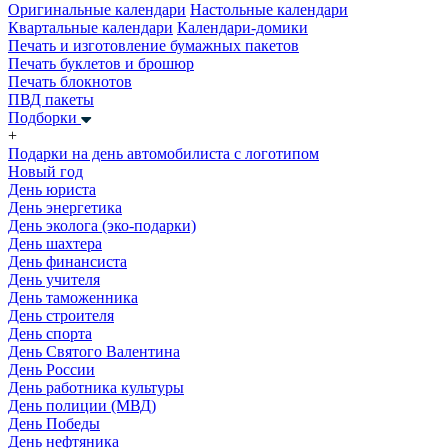
Оригинальные календари
Настольные календари
Квартальные календари
Календари-домики
Печать и изготовление бумажных пакетов
Печать буклетов и брошюр
Печать блокнотов
ПВД пакеты
Подборки
+
Подарки на день автомобилиста с логотипом
Новый год
День юриста
День энергетика
День эколога (эко-подарки)
День шахтера
День финансиста
День учителя
День таможенника
День строителя
День спорта
День Святого Валентина
День России
День работника культуры
День полиции (МВД)
День Победы
День нефтяника