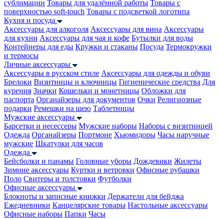
сублимации
Товары для удалённой работы
Товары с
поверхностью soft-touch
Товары с подсветкой логотипа
Кухня и посуда
Аксессуары для алкоголя
Аксессуары для вина
Аксессуары
для кухни
Аксессуары для чая и кофе
Бутылки для воды
Контейнеры для еды
Кружки и стаканы
Посуда
Термокружки
и термосы
Личные аксессуары
Аксессуары в русском стиле
Аксессуары для одежды и обуви
Брелоки
Визитницы и ключницы
Гигиенические средства
Для
курения
Значки
Кошельки и монетницы
Обложки для
паспорта
Органайзеры для документов
Очки
Религиозные
подарки
Ремешки на шею
Таблетницы
Мужские аксессуары
Барсетки и несессеры
Мужские наборы
Наборы с визитницей
Одежда
Органайзеры
Портмоне
Хьюмидоры
Часы наручные
мужские
Шкатулки для часов
Одежда
Бейсболки и панамы
Головные уборы
Дождевики
Жилеты
Зимние аксессуары
Куртки и ветровки
Офисные рубашки
Поло
Свитеры и толстовки
Футболки
Офисные аксессуары
Блокноты и записные книжки
Держатели для бейджа
Ежедневники
Канцелярские товары
Настольные аксессуары
Офисные наборы
Папки
Часы