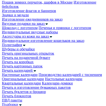
Пошив зимних перчаток, шарфов в Москве
Изготовление
бейсболок
Изготовление флагов и баннеров
Значки и медали
Изготовление ежедневников на заказ
Вкусные подарки на заказ
Шоколад с логотипом
Печенья и пряники с логотипом
Индивидуальные вкусные наборы
Аксессуары из кожи на заказ
Индивидуальное изготовление кошельков на заказ
Полиграфия
Шуберы и обечайки
Печать оригинальных открыток
Печать на подарочной бумаге
Печать на коробках
Печать картонных папок
Печать календарей
Настенные календари
Производство календарей с тиснением
Оригинальные календари
Настольные календари
Квартальные календари
Календари-домики
Печать и изготовление бумажных пакетов
Печать буклетов и брошюр
Печать блокнотов
ПВД пакеты
Подборки