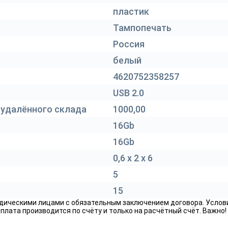
пластик
Тампопечать
Россия
белый
4620752358257
USB 2.0
 удалённого склада
1000,00
16Gb
16Gb
0,6 х 2 х 6
5
15
дическими лицами с обязательным заключением договора. Услов
лата производится по счёту и только на расчётный счёт. Важно!