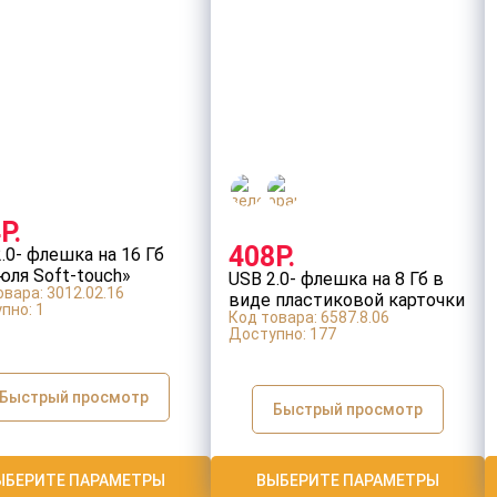
Заполните все обязательные поля
ДАЛЕЕ
Оставить заявку
Р.
408Р.
.0- флешка на 16 Гб
юля Soft-touch»
USB 2.0- флешка на 8 Гб в
овара: 3012.02.16
виде пластиковой карточки
пно:
1
Код товара: 6587.8.06
круглой формы
Доступно:
177
Быстрый просмотр
Быстрый просмотр
ЫБЕРИТЕ ПАРАМЕТРЫ
ВЫБЕРИТЕ ПАРАМЕТРЫ