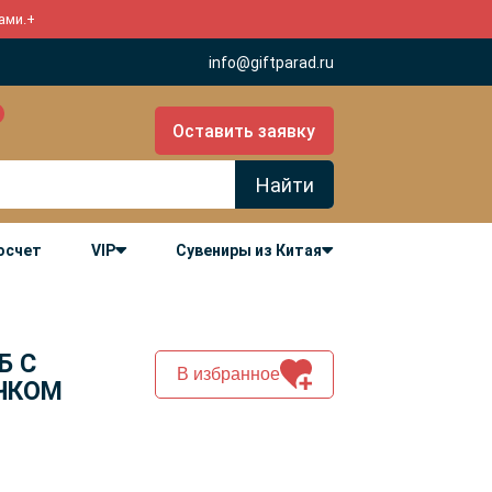
ами.
+
info@giftparad.ru
Оставить заявку
Найти
росчет
VIP
Сувениры из Китая
Б С
В избранное
ЧКОМ