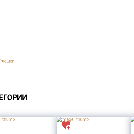
Флешки
*
1
2
*
Товар:
Термос для еды «301» в чехле
ЕГОРИИ
Тираж
*
Тип нанесения
*
Макет для нанесения
*