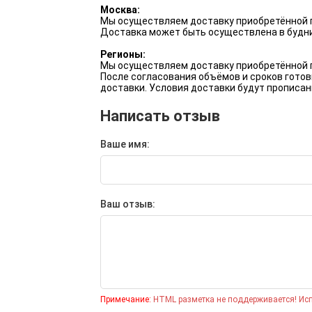
День железнодорожника
Москва:
Мы осуществляем доставку приобретённой п
Доставка может быть осуществлена в будни
День ВМФ
Регионы:
Мы осуществляем доставку приобретённой п
День авиации
После согласования объёмов и сроков готов
доставки. Условия доставки будут прописан
Корпоративные подарки
Написать отзыв
на 8 Марта
Ваше имя:
Ваш отзыв:
Примечание:
HTML разметка не поддерживается! Исп