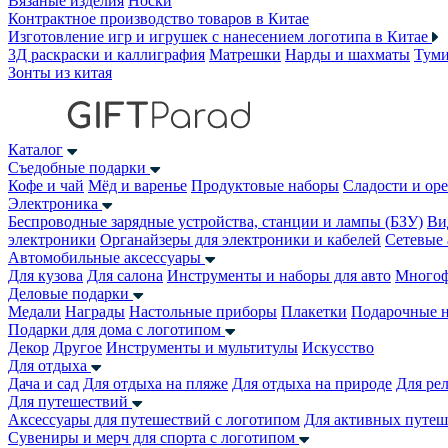
Вязаные изделия
Носки
Контрактное производство товаров в Китае
Изготовление игр и игрушек с нанесением логотипа в Китае
3Д раскраски и каллиграфия
Матрешки
Нарды и шахматы
Тум
Зонты из китая
Каталог
Съедобные подарки
Кофе и чай
Мёд и варенье
Продуктовые наборы
Сладости и ор
Электроника
Беспроводные зарядные устройства, станции и лампы (БЗУ)
Ви
электроники
Органайзеры для электроники и кабелей
Сетевые 
Автомобильные аксессуары
Для кузова
Для салона
Инструменты и наборы для авто
Многоф
Деловые подарки
Медали
Награды
Настольные приборы
Плакетки
Подарочные 
Подарки для дома с логотипом
Декор
Другое
Инструменты и мультитулы
Искусство
Для отдыха
Дача и сад
Для отдыха на пляже
Для отдыха на природе
Для ре
Для путешествий
Аксессуары для путешествий с логотипом
Для активных путеш
Сувениры и мерч для спорта с логотипом