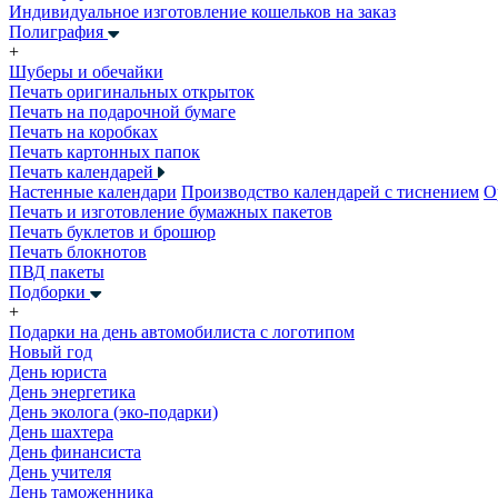
Индивидуальное изготовление кошельков на заказ
Полиграфия
+
Шуберы и обечайки
Печать оригинальных открыток
Печать на подарочной бумаге
Печать на коробках
Печать картонных папок
Печать календарей
Настенные календари
Производство календарей с тиснением
О
Печать и изготовление бумажных пакетов
Печать буклетов и брошюр
Печать блокнотов
ПВД пакеты
Подборки
+
Подарки на день автомобилиста с логотипом
Новый год
День юриста
День энергетика
День эколога (эко-подарки)
День шахтера
День финансиста
День учителя
День таможенника