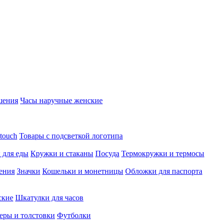
шения
Часы наручные женские
touch
Товары с подсветкой логотипа
 для еды
Кружки и стаканы
Посуда
Термокружки и термосы
ения
Значки
Кошельки и монетницы
Обложки для паспорта
ские
Шкатулки для часов
еры и толстовки
Футболки