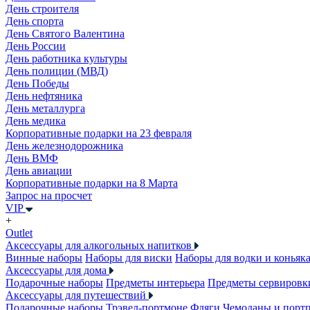
День строителя
День спорта
День Святого Валентина
День России
День работника культуры
День полиции (МВД)
День Победы
День нефтяника
День металлурга
День медика
Корпоративные подарки на 23 февраля
День железнодорожника
День ВМФ
День авиации
Корпоративные подарки на 8 Марта
Запрос на просчет
VIP
+
Outlet
Аксессуары для алкогольных напитков
Винные наборы
Наборы для виски
Наборы для водки и коньяк
Аксессуары для дома
Подарочные наборы
Предметы интерьера
Предметы сервировк
Аксессуары для путешествий
Подарочные наборы
Трэвел-портмоне
Фляги
Чемоданы и порт