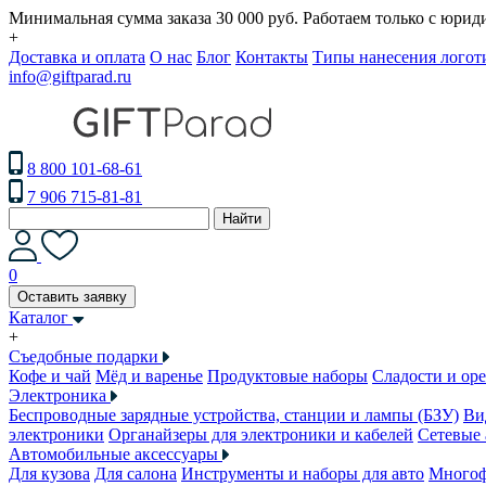
Минимальная сумма заказа 30 000 руб. Работаем только с юри
+
Доставка и оплата
О нас
Блог
Контакты
Типы нанесения логот
info@giftparad.ru
8 800 101-68-61
7 906 715-81-81
Найти
0
Оставить заявку
Каталог
+
Съедобные подарки
Кофе и чай
Мёд и варенье
Продуктовые наборы
Сладости и ор
Электроника
Беспроводные зарядные устройства, станции и лампы (БЗУ)
Ви
электроники
Органайзеры для электроники и кабелей
Сетевые 
Автомобильные аксессуары
Для кузова
Для салона
Инструменты и наборы для авто
Многоф