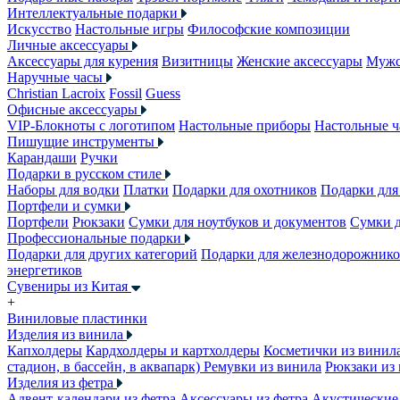
Интеллектуальные подарки
Искусство
Настольные игры
Философские композиции
Личные аксессуары
Аксессуары для курения
Визитницы
Женские аксессуары
Мужс
Наручные часы
Christian Lacroix
Fossil
Guess
Офисные аксессуары
VIP-Блокноты с логотипом
Настольные приборы
Настольные ч
Пишущие инструменты
Карандаши
Ручки
Подарки в русском стиле
Наборы для водки
Платки
Подарки для охотников
Подарки для
Портфели и сумки
Портфели
Рюкзаки
Сумки для ноутбуков и документов
Сумки 
Профессиональные подарки
Подарки для других категорий
Подарки для железнодорожник
энергетиков
Сувениры из Китая
+
Виниловые пластинки
Изделия из винила
Капхолдеры
Кардхолдеры и картхолдеры
Косметички из винил
стадион, в бассейн, в аквапарк)
Ремувки из винила
Рюкзаки из
Изделия из фетра
Адвент-календари из фетра
Аксессуары из фетра
Акустические 