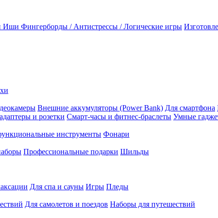
и Иши
Фингерборды / Антистрессы / Логические игры
Изготовле
ехи
деокамеры
Внешние аккумуляторы (Power Bank)
Для смартфона
адаптеры и розетки
Смарт-часы и фитнес-браслеты
Умные гадж
ункциональные инструменты
Фонари
наборы
Профессиональные подарки
Шильды
лаксации
Для спа и сауны
Игры
Пледы
ествий
Для самолетов и поездов
Наборы для путешествий