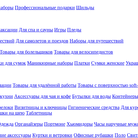
наборы
Профессиональные подарки
Шильды
лаксации
Для спа и сауны
Игры
Пледы
ествий
Для самолетов и поездов
Наборы для путешествий
Товары для болельщиков
Товары для велосипедистов
и для сумок
Маникюрные наборы
Платки
Сумки женские
Укра
мации
Товары для удалённой работы
Товары с поверхностью soft-
 кухни
Аксессуары для чая и кофе
Бутылки для воды
Контейнеры
релоки
Визитницы и ключницы
Гигиенические средства
Для кур
шки на шею
Таблетницы
дежда
Органайзеры
Портмоне
Хьюмидоры
Часы наручные муж
ие аксессуары
Куртки и ветровки
Офисные рубашки
Поло
Свит