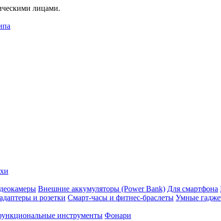
дическими лицами.
ипа
ехи
деокамеры
Внешние аккумуляторы (Power Bank)
Для смартфона
адаптеры и розетки
Смарт-часы и фитнес-браслеты
Умные гадж
ункциональные инструменты
Фонари