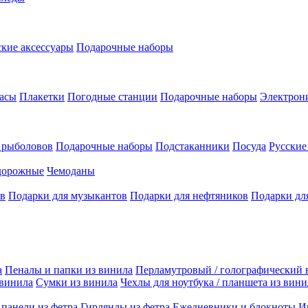
кие аксессуары
Подарочные наборы
асы
Плакетки
Погодные станции
Подарочные наборы
Электрон
 рыболовов
Подарочные наборы
Подстаканники
Посуда
Русски
дорожные
Чемоданы
ов
Подарки для музыкантов
Подарки для нефтяников
Подарки дл
а
Пеналы и папки из винила
Перламутровый / голографический 
 винила
Сумки из винила
Чехлы для ноутбука / планшета из вини
панели из фетра
Гирлянды из фетра
Ежедневники и блокноты
И