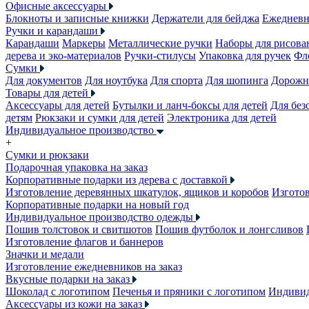
Офисные аксессуары
Блокноты и записные книжки
Держатели для бейджа
Ежеднев
Ручки и карандаши
Карандаши
Маркеры
Металлические ручки
Наборы для рисова
дерева и эко-материалов
Ручки-стилусы
Упаковка для ручек
Фл
Сумки
Для документов
Для ноутбука
Для спорта
Для шопинга
Дорожн
Товары для детей
Аксессуары для детей
Бутылки и ланч-боксы для детей
Для без
детям
Рюкзаки и сумки для детей
Электроника для детей
Индивидуальное производство
+
Сумки и рюкзаки
Подарочная упаковка на заказ
Корпоративные подарки из дерева с доставкой
Изготовление деревянных шкатулок, ящиков и коробов
Изготов
Корпоративные подарки на новый год
Индивидуальное производство одежды
Пошив толстовок и свитшотов
Пошив футболок и лонгсливов
Изготовление флагов и баннеров
Значки и медали
Изготовление ежедневников на заказ
Вкусные подарки на заказ
Шоколад с логотипом
Печенья и пряники с логотипом
Индивид
Аксессуары из кожи на заказ