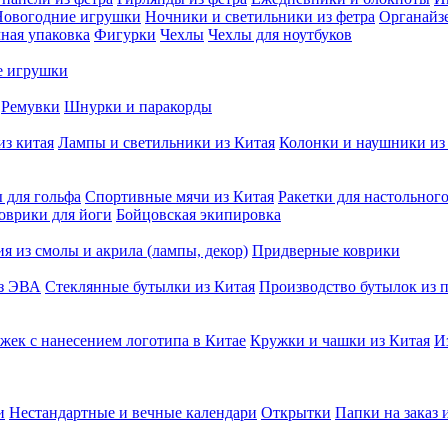
Новогодние игрушки
Ночники и светильники из фетра
Органайз
ная упаковка
Фигурки
Чехлы
Чехлы для ноутбуков
е игрушки
Ремувки
Шнурки и паракорды
из китая
Лампы и светильники из Китая
Колонки и наушники из
 для гольфа
Спортивные мячи из Китая
Ракетки для настольног
оврики для йоги
Бойцовская экипировка
я из смолы и акрила (лампы, декор)
Придверные коврики
из ЭВА
Стеклянные бутылки из Китая
Производство бутылок из п
жек с нанесением логотипа в Китае
Кружки и чашки из Китая
И
и
Нестандартные и вечные календари
Открытки
Папки на заказ 