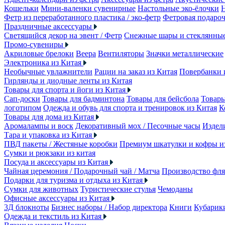
Кошельки
Мини-валенки сувенирные
Настольные эко-ёлочки
Фетр из переработанного пластика / эко-фетр
Фетровая подароч
Праздничные аксессуары
Светящийся декор на эвент / Фетр
Снежные шары и стеклянны
Промо-сувениры
Акриловые брелоки
Веера
Вентиляторы
Значки металлические
Электроника из Китая
Необычные увлажнители
Рации на заказ из Китая
Повербанки 
Гирлянды и диодные ленты из Китая
Товары для спорта и йоги из Китая
Сап-доски
Товары для бадминтона
Товары для бейсбола
Товары
логотипом
Одежда и обувь для спорта и тренировок из Китая
К
Товары для дома из Китая
Аромалампы и воск
Декоративный мох / Песочные часы
Издели
Тара и упаковка из Китая
ПВД пакеты / Жестяные коробки
Премиум шкатулки и кофры 
Сумки и рюкзаки из китая
Посуда и аксессуары из Китая
Чайная церемония / Подарочный чай / Матча
Производство фля
Подарки для туризма и отдыха из Китая
Сумки для животных
Туристические стулья
Чемоданы
Офисные аксессуары из Китая
3Д блокноты
Бизнес наборы / Набор директора
Книги
Кубарик
Одежда и текстиль из Китая