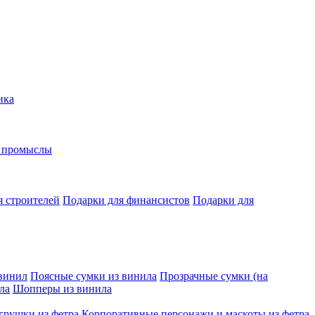
ика
е промыслы
я строителей
Подарки для финансистов
Подарки для
винил
Поясные сумки из винила
Прозрачные сумки (на
ла
Шопперы из винила
грушки из фетра
Корпоративные персонажи и маскоты из фетра