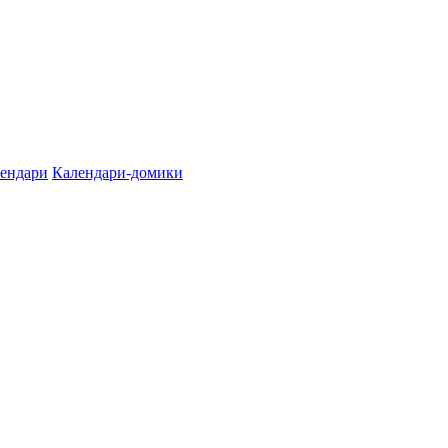
лендари
Календари-домики