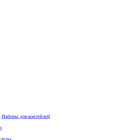
а
Наборы для коктейлей
и
пледы