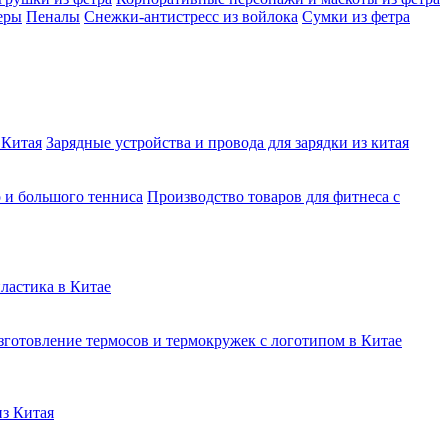
еры
Пеналы
Снежки-антистресс из войлока
Сумки из фетра
 Китая
Зарядные устройства и провода для зарядки из китая
о и большого тенниса
Производство товаров для фитнеса с
ластика в Китае
зготовление термосов и термокружек с логотипом в Китае
из Китая