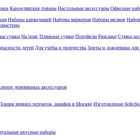
ники
Канцелярские товары
Настольные аксессуары
Офисные наб
ния
Наборы карандашей
Наборы маркеров
Наборы мелков
Набор
омастеры
ые сумки
На пояс
Пляжные сумки
Портфели
Рюкзаки
Сумки-хо
опасности детей
Для учебы и творчества
Зонты и дождевики для 
ление деревянных аксессуаров
Пошив зимних перчаток, шарфов в Москве
Изготовление бейсбо
уальные вкусные наборы