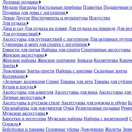
Деловые подарки
Медали
Награды
Настольные приборы
Плакетки
Подарочные 
Подарки для дома с логотипом
Декор
Другое
Инструменты и мультитулы
Искусство
Для отдыха
Дача и сад
Для отдыха на пляже
Для отдыха на природе
Для ре
Для путешествий
Аксессуары для путешествий с логотипом
Для активных путеш
Сувениры и мерч для спорта с логотипом
Емкости для питья
Наборы для спорта
Спортивные аксессуары
Женские аксессуары
Женские наборы
Женские портмоне
Зеркала
Косметички
Крючк
Зонты
Дождевики
Зонты-трости
Наборы с зонтами
Складные зонты
Коллекции
«Зеленая» коллекция
Серии
Товары для лета
Товары для субли
Кухня и посуда
Аксессуары для алкоголя
Аксессуары для вина
Аксессуары для
Личные аксессуары
Аксессуары в русском стиле
Аксессуары для одежды и обуви
Б
Органайзеры для документов
Очки
Религиозные подарки
Реме
Мужские аксессуары
Барсетки и несессеры
Мужские наборы
Наборы с визитницей
О
Одежда
Бейсболки и панамы
Головные уборы
Дождевики
Жилеты
Зимн