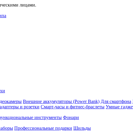
дическими лицами.
ипа
ехи
деокамеры
Внешние аккумуляторы (Power Bank)
Для смартфона
адаптеры и розетки
Смарт-часы и фитнес-браслеты
Умные гадж
ункциональные инструменты
Фонари
наборы
Профессиональные подарки
Шильды