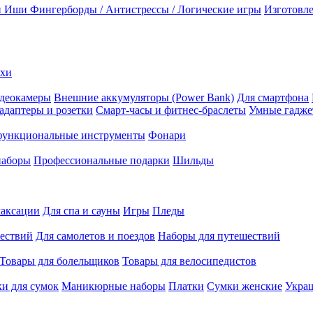
и Иши
Фингерборды / Антистрессы / Логические игры
Изготовле
ехи
деокамеры
Внешние аккумуляторы (Power Bank)
Для смартфона
адаптеры и розетки
Смарт-часы и фитнес-браслеты
Умные гадж
ункциональные инструменты
Фонари
наборы
Профессиональные подарки
Шильды
лаксации
Для спа и сауны
Игры
Пледы
ествий
Для самолетов и поездов
Наборы для путешествий
Товары для болельщиков
Товары для велосипедистов
и для сумок
Маникюрные наборы
Платки
Сумки женские
Укра