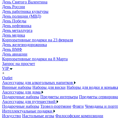
День Святого Валентина
День России
День работника культуры
День полиции (МВД)
День Победы
День нефтяника
День металлурга
День медика
Корпоративные подарки на 23 февраля
День железнодорожника
День ВМФ
День авиации
Корпоративные подарки на 8 Марта
Запрос на просчет
VIP
+
Outlet
Аксессуары для алкогольных напитков
Винные наборы
Наборы для виски
Наборы для водки и коньяк
Аксессуары для дома
Подарочные наборы
Предметы интерьера
Предметы сервировк
Аксессуары для путешествий
Подарочные наборы
Трэвел-портмоне
Фляги
Чемоданы и порт
Интеллектуальные подарки
Искусство
Настольные игры
Философские композиции