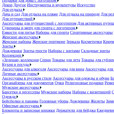
Подарки для дома с логотипом
Декор
Другое
Инструменты и мультитулы
Искусство
Для отдыха
Дача и сад
Для отдыха на пляже
Для отдыха на природе
Для ре
Для путешествий
Аксессуары для путешествий с логотипом
Для активных путеш
Сувениры и мерч для спорта с логотипом
Емкости для питья
Наборы для спорта
Спортивные аксессуары
Женские аксессуары
Женские наборы
Женские портмоне
Зеркала
Косметички
Крючк
Зонты
Дождевики
Зонты-трости
Наборы с зонтами
Складные зонты
Коллекции
«Зеленая» коллекция
Серии
Товары для лета
Товары для субли
Кухня и посуда
Аксессуары для алкоголя
Аксессуары для вина
Аксессуары для
Личные аксессуары
Аксессуары в русском стиле
Аксессуары для одежды и обуви
Б
Органайзеры для документов
Очки
Религиозные подарки
Реме
Мужские аксессуары
Барсетки и несессеры
Мужские наборы
Наборы с визитницей
О
Одежда
Бейсболки и панамы
Головные уборы
Дождевики
Жилеты
Зимн
Офисные аксессуары
Блокноты и записные книжки
Держатели для бейджа
Ежеднев