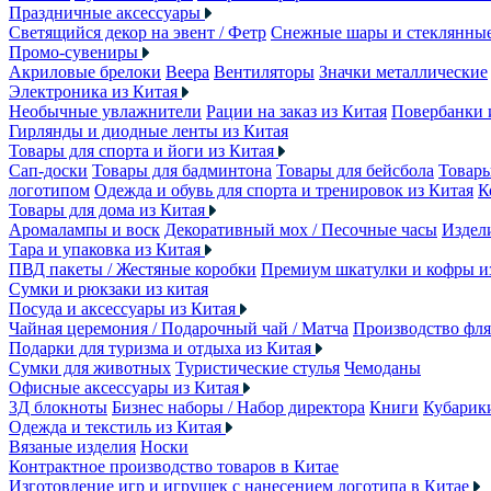
Праздничные аксессуары
Светящийся декор на эвент / Фетр
Снежные шары и стеклянны
Промо-сувениры
Акриловые брелоки
Веера
Вентиляторы
Значки металлические
Электроника из Китая
Необычные увлажнители
Рации на заказ из Китая
Повербанки 
Гирлянды и диодные ленты из Китая
Товары для спорта и йоги из Китая
Сап-доски
Товары для бадминтона
Товары для бейсбола
Товары
логотипом
Одежда и обувь для спорта и тренировок из Китая
К
Товары для дома из Китая
Аромалампы и воск
Декоративный мох / Песочные часы
Издели
Тара и упаковка из Китая
ПВД пакеты / Жестяные коробки
Премиум шкатулки и кофры 
Сумки и рюкзаки из китая
Посуда и аксессуары из Китая
Чайная церемония / Подарочный чай / Матча
Производство фля
Подарки для туризма и отдыха из Китая
Сумки для животных
Туристические стулья
Чемоданы
Офисные аксессуары из Китая
3Д блокноты
Бизнес наборы / Набор директора
Книги
Кубарик
Одежда и текстиль из Китая
Вязаные изделия
Носки
Контрактное производство товаров в Китае
Изготовление игр и игрушек с нанесением логотипа в Китае