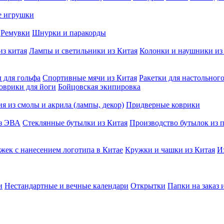
е игрушки
Ремувки
Шнурки и паракорды
из китая
Лампы и светильники из Китая
Колонки и наушники из
 для гольфа
Спортивные мячи из Китая
Ракетки для настольног
оврики для йоги
Бойцовская экипировка
я из смолы и акрила (лампы, декор)
Придверные коврики
из ЭВА
Стеклянные бутылки из Китая
Производство бутылок из п
жек с нанесением логотипа в Китае
Кружки и чашки из Китая
И
и
Нестандартные и вечные календари
Открытки
Папки на заказ 