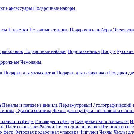
кие аксессуары
Подарочные наборы
асы
Плакетки
Погодные станции
Подарочные наборы
Электрон
 рыболовов
Подарочные наборы
Подстаканники
Посуда
Русски
дорожные
Чемоданы
ов
Подарки для музыкантов
Подарки для нефтяников
Подарки дл
а
Пеналы и папки из винила
Перламутровый / голографический 
 винила
Сумки из винила
Чехлы для ноутбука / планшета из вини
панели из фетра
Гирлянды из фетра
Ежедневники и блокноты
И
ые
Настольные эко-ёлочки
Новогодние игрушки
Ночники и свет
ко-фетр
Фетровая подарочная упаковка
Фигурки
Чехлы
Чехлы дл