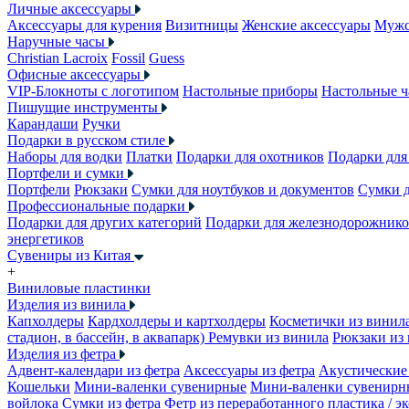
Личные аксессуары
Аксессуары для курения
Визитницы
Женские аксессуары
Мужс
Наручные часы
Christian Lacroix
Fossil
Guess
Офисные аксессуары
VIP-Блокноты с логотипом
Настольные приборы
Настольные ч
Пишущие инструменты
Карандаши
Ручки
Подарки в русском стиле
Наборы для водки
Платки
Подарки для охотников
Подарки для
Портфели и сумки
Портфели
Рюкзаки
Сумки для ноутбуков и документов
Сумки 
Профессиональные подарки
Подарки для других категорий
Подарки для железнодорожник
энергетиков
Сувениры из Китая
+
Виниловые пластинки
Изделия из винила
Капхолдеры
Кардхолдеры и картхолдеры
Косметички из винил
стадион, в бассейн, в аквапарк)
Ремувки из винила
Рюкзаки из
Изделия из фетра
Адвент-календари из фетра
Аксессуары из фетра
Акустические 
Кошельки
Мини-валенки сувенирные
Мини-валенки сувенирн
войлока
Сумки из фетра
Фетр из переработанного пластика / э