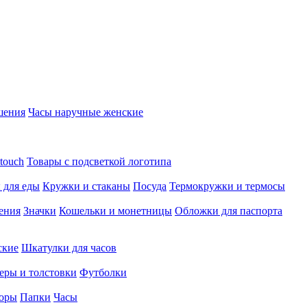
шения
Часы наручные женские
touch
Товары с подсветкой логотипа
 для еды
Кружки и стаканы
Посуда
Термокружки и термосы
ения
Значки
Кошельки и монетницы
Обложки для паспорта
ские
Шкатулки для часов
еры и толстовки
Футболки
оры
Папки
Часы