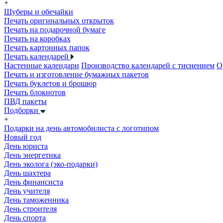
+
Шуберы и обечайки
Печать оригинальных открыток
Печать на подарочной бумаге
Печать на коробках
Печать картонных папок
Печать календарей
Настенные календари
Производство календарей с тиснением
О
Печать и изготовление бумажных пакетов
Печать буклетов и брошюр
Печать блокнотов
ПВД пакеты
Подборки
+
Подарки на день автомобилиста с логотипом
Новый год
День юриста
День энергетика
День эколога (эко-подарки)
День шахтера
День финансиста
День учителя
День таможенника
День строителя
День спорта