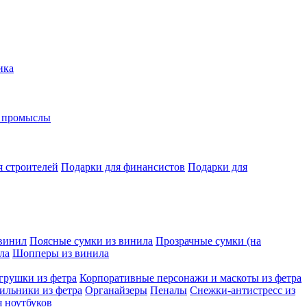
ика
е промыслы
я строителей
Подарки для финансистов
Подарки для
винил
Поясные сумки из винила
Прозрачные сумки (на
ла
Шопперы из винила
грушки из фетра
Корпоративные персонажи и маскоты из фетра
ильники из фетра
Органайзеры
Пеналы
Снежки-антистресс из
я ноутбуков