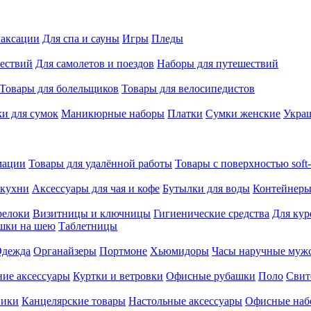
лаксации
Для спа и сауны
Игры
Пледы
ествий
Для самолетов и поездов
Наборы для путешествий
Товары для болельщиков
Товары для велосипедистов
и для сумок
Маникюрные наборы
Платки
Сумки женские
Укра
мации
Товары для удалённой работы
Товары с поверхностью soft-
 кухни
Аксессуары для чая и кофе
Бутылки для воды
Контейнеры
релоки
Визитницы и ключницы
Гигиенические средства
Для кур
шки на шею
Таблетницы
дежда
Органайзеры
Портмоне
Хьюмидоры
Часы наручные муж
ие аксессуары
Куртки и ветровки
Офисные рубашки
Поло
Свит
ники
Канцелярские товары
Настольные аксессуары
Офисные наб