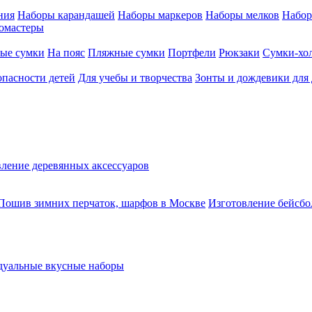
ния
Наборы карандашей
Наборы маркеров
Наборы мелков
Набор
омастеры
ые сумки
На пояс
Пляжные сумки
Портфели
Рюкзаки
Сумки-хо
опасности детей
Для учебы и творчества
Зонты и дождевики для 
ление деревянных аксессуаров
Пошив зимних перчаток, шарфов в Москве
Изготовление бейсбо
уальные вкусные наборы