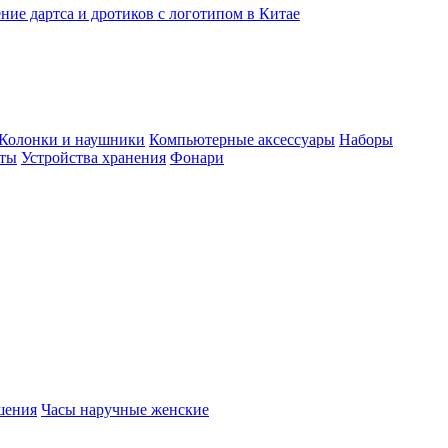
ние дартса и дротиков с логотипом в Китае
Колонки и наушники
Компьютерные аксессуары
Наборы
еты
Устройства хранения
Фонари
шения
Часы наручные женские