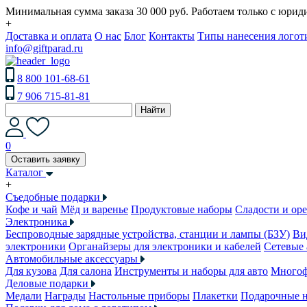
Минимальная сумма заказа 30 000 руб. Работаем только с юри
+
Доставка и оплата
О нас
Блог
Контакты
Типы нанесения логот
info@giftparad.ru
8 800 101-68-61
7 906 715-81-81
Найти
0
Оставить заявку
Каталог
+
Съедобные подарки
Кофе и чай
Мёд и варенье
Продуктовые наборы
Сладости и ор
Электроника
Беспроводные зарядные устройства, станции и лампы (БЗУ)
Ви
электроники
Органайзеры для электроники и кабелей
Сетевые 
Автомобильные аксессуары
Для кузова
Для салона
Инструменты и наборы для авто
Многоф
Деловые подарки
Медали
Награды
Настольные приборы
Плакетки
Подарочные 