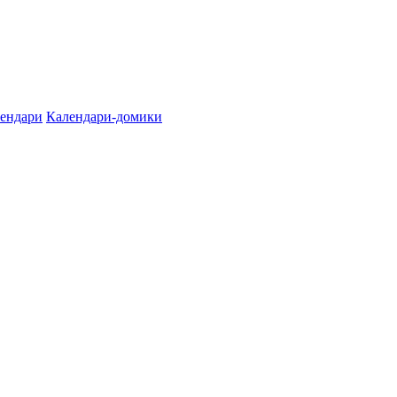
лендари
Календари-домики