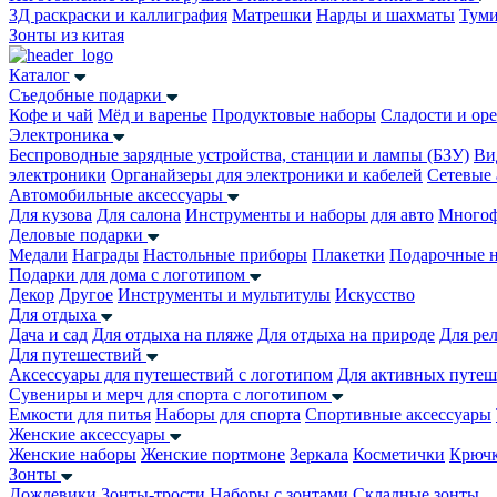
3Д раскраски и каллиграфия
Матрешки
Нарды и шахматы
Тум
Зонты из китая
Каталог
Съедобные подарки
Кофе и чай
Мёд и варенье
Продуктовые наборы
Сладости и ор
Электроника
Беспроводные зарядные устройства, станции и лампы (БЗУ)
Ви
электроники
Органайзеры для электроники и кабелей
Сетевые 
Автомобильные аксессуары
Для кузова
Для салона
Инструменты и наборы для авто
Многоф
Деловые подарки
Медали
Награды
Настольные приборы
Плакетки
Подарочные 
Подарки для дома с логотипом
Декор
Другое
Инструменты и мультитулы
Искусство
Для отдыха
Дача и сад
Для отдыха на пляже
Для отдыха на природе
Для ре
Для путешествий
Аксессуары для путешествий с логотипом
Для активных путеш
Сувениры и мерч для спорта с логотипом
Емкости для питья
Наборы для спорта
Спортивные аксессуары
Женские аксессуары
Женские наборы
Женские портмоне
Зеркала
Косметички
Крючк
Зонты
Дождевики
Зонты-трости
Наборы с зонтами
Складные зонты