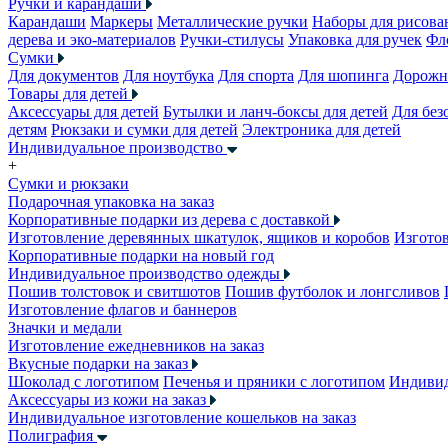
Ручки и карандаши
Карандаши
Маркеры
Металлические ручки
Наборы для рисова
дерева и эко-материалов
Ручки-стилусы
Упаковка для ручек
Фл
Сумки
Для документов
Для ноутбука
Для спорта
Для шопинга
Дорожн
Товары для детей
Аксессуары для детей
Бутылки и ланч-боксы для детей
Для без
детям
Рюкзаки и сумки для детей
Электроника для детей
Индивидуальное производство
+
Сумки и рюкзаки
Подарочная упаковка на заказ
Корпоративные подарки из дерева с доставкой
Изготовление деревянных шкатулок, ящиков и коробов
Изготов
Корпоративные подарки на новый год
Индивидуальное производство одежды
Пошив толстовок и свитшотов
Пошив футболок и лонгсливов
Изготовление флагов и баннеров
Значки и медали
Изготовление ежедневников на заказ
Вкусные подарки на заказ
Шоколад с логотипом
Печенья и пряники с логотипом
Индивид
Аксессуары из кожи на заказ
Индивидуальное изготовление кошельков на заказ
Полиграфия