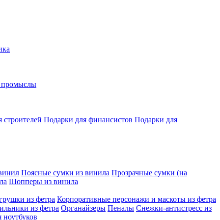
ика
е промыслы
я строителей
Подарки для финансистов
Подарки для
винил
Поясные сумки из винила
Прозрачные сумки (на
ла
Шопперы из винила
грушки из фетра
Корпоративные персонажи и маскоты из фетра
ильники из фетра
Органайзеры
Пеналы
Снежки-антистресс из
я ноутбуков