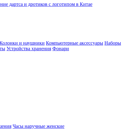
ние дартса и дротиков с логотипом в Китае
Колонки и наушники
Компьютерные аксессуары
Наборы
еты
Устройства хранения
Фонари
шения
Часы наручные женские