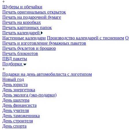
+
Шуберы и обечайки
Печать оригинальных открыток
Печать на подарочной бумаге
Печать на коробках
Печать картонных папок
Печать календарей
Настенные календари
Производство календарей с тиснением
О
Печать и изготовление бумажных пакетов
Печать буклетов и брошюр
Печать блокнотов
ПВД пакеты
Подборки
+
Подарки на день автомобилиста с логотипом
Новый год
День юриста
День энергетика
День эколога (эко-подарки)
День шахтера
День финансиста
День учителя
День таможенника
День строителя
День спорта