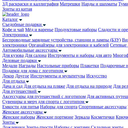
3Д раскраски и каллиграфия
Матрешки
Нарды и шахматы
Тум
Зонты из китая
Каталог
Съедобные подарки
Кофе и чай
Мёд и варенье
Продуктовые наборы
Сладости и ор
Электроника
Беспроводные зарядные устройства, станции и лампы (БЗУ)
Ви
электроники
Органайзеры для электроники и кабелей
Сетевые 
Автомобильные аксессуары
Для кузова
Для салона
Инструменты и наборы для авто
Многоф
Деловые подарки
Медали
Награды
Настольные приборы
Плакетки
Подарочные 
Подарки для дома с логотипом
Декор
Другое
Инструменты и мультитулы
Искусство
Для отдыха
Дача и сад
Для отдыха на пляже
Для отдыха на природе
Для ре
Для путешествий
Аксессуары для путешествий с логотипом
Для активных путеш
Сувениры и мерч для спорта с логотипом
Емкости для питья
Наборы для спорта
Спортивные аксессуары
Женские аксессуары
Женские наборы
Женские портмоне
Зеркала
Косметички
Крючк
Зонты
Дождевики
Зонты-трости
Наборы с зонтами
Складные зонты