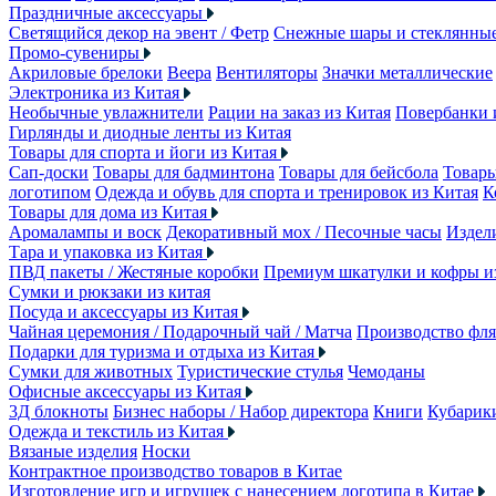
Праздничные аксессуары
Светящийся декор на эвент / Фетр
Снежные шары и стеклянны
Промо-сувениры
Акриловые брелоки
Веера
Вентиляторы
Значки металлические
Электроника из Китая
Необычные увлажнители
Рации на заказ из Китая
Повербанки 
Гирлянды и диодные ленты из Китая
Товары для спорта и йоги из Китая
Сап-доски
Товары для бадминтона
Товары для бейсбола
Товары
логотипом
Одежда и обувь для спорта и тренировок из Китая
К
Товары для дома из Китая
Аромалампы и воск
Декоративный мох / Песочные часы
Издели
Тара и упаковка из Китая
ПВД пакеты / Жестяные коробки
Премиум шкатулки и кофры 
Сумки и рюкзаки из китая
Посуда и аксессуары из Китая
Чайная церемония / Подарочный чай / Матча
Производство фля
Подарки для туризма и отдыха из Китая
Сумки для животных
Туристические стулья
Чемоданы
Офисные аксессуары из Китая
3Д блокноты
Бизнес наборы / Набор директора
Книги
Кубарик
Одежда и текстиль из Китая
Вязаные изделия
Носки
Контрактное производство товаров в Китае
Изготовление игр и игрушек с нанесением логотипа в Китае