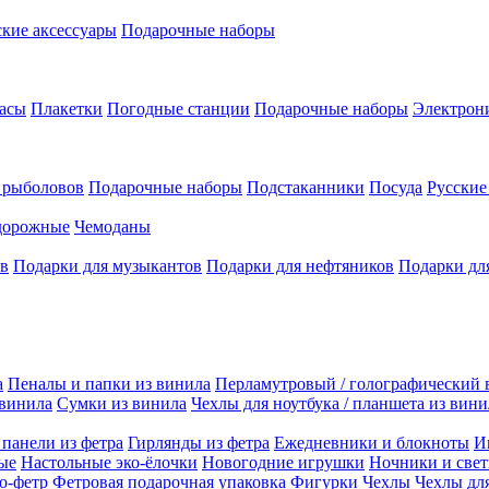
кие аксессуары
Подарочные наборы
асы
Плакетки
Погодные станции
Подарочные наборы
Электрон
 рыболовов
Подарочные наборы
Подстаканники
Посуда
Русски
дорожные
Чемоданы
ов
Подарки для музыкантов
Подарки для нефтяников
Подарки дл
а
Пеналы и папки из винила
Перламутровый / голографический 
 винила
Сумки из винила
Чехлы для ноутбука / планшета из вини
панели из фетра
Гирлянды из фетра
Ежедневники и блокноты
И
ые
Настольные эко-ёлочки
Новогодние игрушки
Ночники и свет
ко-фетр
Фетровая подарочная упаковка
Фигурки
Чехлы
Чехлы дл