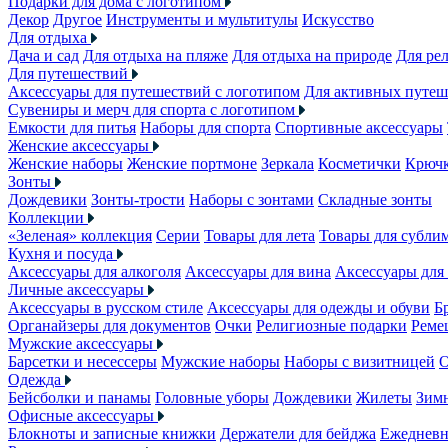
Подарки для дома с логотипом
Декор
Другое
Инструменты и мультитулы
Искусство
Для отдыха
Дача и сад
Для отдыха на пляже
Для отдыха на природе
Для ре
Для путешествий
Аксессуары для путешествий с логотипом
Для активных путеш
Сувениры и мерч для спорта с логотипом
Емкости для питья
Наборы для спорта
Спортивные аксессуары
Женские аксессуары
Женские наборы
Женские портмоне
Зеркала
Косметички
Крючк
Зонты
Дождевики
Зонты-трости
Наборы с зонтами
Складные зонты
Коллекции
«Зеленая» коллекция
Серии
Товары для лета
Товары для субли
Кухня и посуда
Аксессуары для алкоголя
Аксессуары для вина
Аксессуары для
Личные аксессуары
Аксессуары в русском стиле
Аксессуары для одежды и обуви
Б
Органайзеры для документов
Очки
Религиозные подарки
Реме
Мужские аксессуары
Барсетки и несессеры
Мужские наборы
Наборы с визитницей
О
Одежда
Бейсболки и панамы
Головные уборы
Дождевики
Жилеты
Зимн
Офисные аксессуары
Блокноты и записные книжки
Держатели для бейджа
Ежеднев