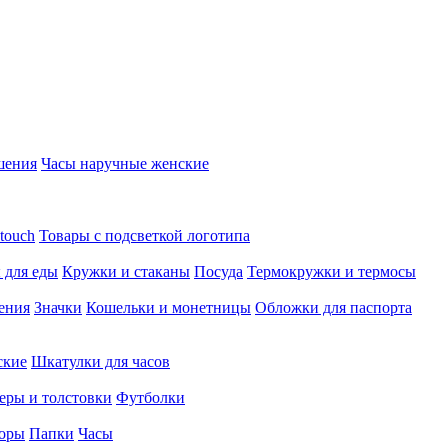
шения
Часы наручные женские
touch
Товары с подсветкой логотипа
 для еды
Кружки и стаканы
Посуда
Термокружки и термосы
ения
Значки
Кошельки и монетницы
Обложки для паспорта
ские
Шкатулки для часов
еры и толстовки
Футболки
оры
Папки
Часы