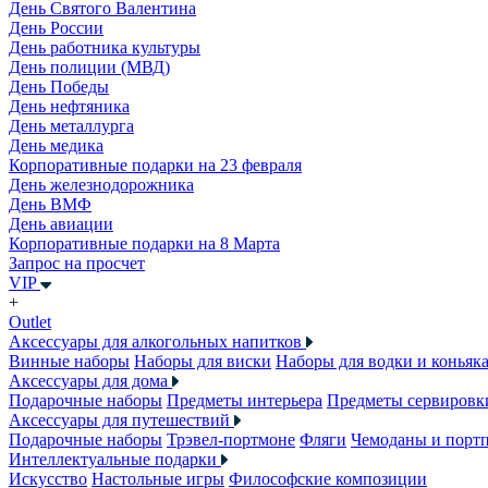
День Святого Валентина
День России
День работника культуры
День полиции (МВД)
День Победы
День нефтяника
День металлурга
День медика
Корпоративные подарки на 23 февраля
День железнодорожника
День ВМФ
День авиации
Корпоративные подарки на 8 Марта
Запрос на просчет
VIP
+
Outlet
Аксессуары для алкогольных напитков
Винные наборы
Наборы для виски
Наборы для водки и коньяк
Аксессуары для дома
Подарочные наборы
Предметы интерьера
Предметы сервировк
Аксессуары для путешествий
Подарочные наборы
Трэвел-портмоне
Фляги
Чемоданы и порт
Интеллектуальные подарки
Искусство
Настольные игры
Философские композиции