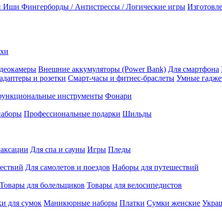
и Иши
Фингерборды / Антистрессы / Логические игры
Изготовле
ехи
деокамеры
Внешние аккумуляторы (Power Bank)
Для смартфона
адаптеры и розетки
Смарт-часы и фитнес-браслеты
Умные гадж
ункциональные инструменты
Фонари
наборы
Профессиональные подарки
Шильды
лаксации
Для спа и сауны
Игры
Пледы
ествий
Для самолетов и поездов
Наборы для путешествий
Товары для болельщиков
Товары для велосипедистов
и для сумок
Маникюрные наборы
Платки
Сумки женские
Укра