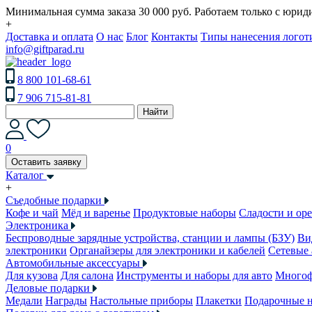
Минимальная сумма заказа 30 000 руб. Работаем только с юри
+
Доставка и оплата
О нас
Блог
Контакты
Типы нанесения логот
info@giftparad.ru
8 800 101-68-61
7 906 715-81-81
Найти
0
Оставить заявку
Каталог
+
Съедобные подарки
Кофе и чай
Мёд и варенье
Продуктовые наборы
Сладости и ор
Электроника
Беспроводные зарядные устройства, станции и лампы (БЗУ)
Ви
электроники
Органайзеры для электроники и кабелей
Сетевые 
Автомобильные аксессуары
Для кузова
Для салона
Инструменты и наборы для авто
Многоф
Деловые подарки
Медали
Награды
Настольные приборы
Плакетки
Подарочные 