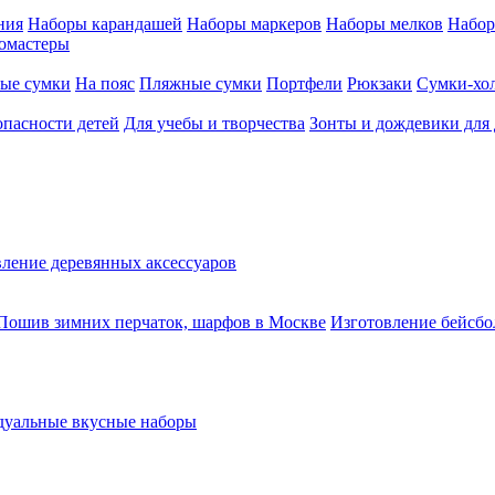
ния
Наборы карандашей
Наборы маркеров
Наборы мелков
Набор
омастеры
ые сумки
На пояс
Пляжные сумки
Портфели
Рюкзаки
Сумки-хо
опасности детей
Для учебы и творчества
Зонты и дождевики для 
ление деревянных аксессуаров
Пошив зимних перчаток, шарфов в Москве
Изготовление бейсбо
уальные вкусные наборы