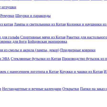
е игрушки
Ремувки
Шнурки и паракорды
из китая
Лампы и светильники из Китая
Колонки и наушники из
 для гольфа
Спортивные мячи из Китая
Ракетки для настольног
оврики для йоги
Бойцовская экипировка
я из смолы и акрила (лампы, декор)
Придверные коврики
из ЭВА
Стеклянные бутылки из Китая
Производство бутылок из п
жек с нанесением логотипа в Китае
Кружки и чашки из Китая
И
и
Нестандартные и вечные календари
Открытки
Папки на заказ 