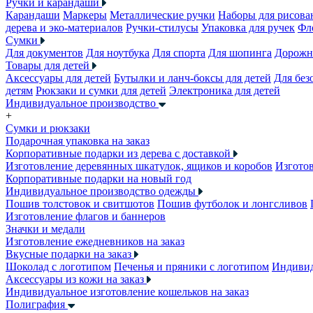
Ручки и карандаши
Карандаши
Маркеры
Металлические ручки
Наборы для рисова
дерева и эко-материалов
Ручки-стилусы
Упаковка для ручек
Фл
Сумки
Для документов
Для ноутбука
Для спорта
Для шопинга
Дорожн
Товары для детей
Аксессуары для детей
Бутылки и ланч-боксы для детей
Для без
детям
Рюкзаки и сумки для детей
Электроника для детей
Индивидуальное производство
+
Сумки и рюкзаки
Подарочная упаковка на заказ
Корпоративные подарки из дерева с доставкой
Изготовление деревянных шкатулок, ящиков и коробов
Изготов
Корпоративные подарки на новый год
Индивидуальное производство одежды
Пошив толстовок и свитшотов
Пошив футболок и лонгсливов
Изготовление флагов и баннеров
Значки и медали
Изготовление ежедневников на заказ
Вкусные подарки на заказ
Шоколад с логотипом
Печенья и пряники с логотипом
Индивид
Аксессуары из кожи на заказ
Индивидуальное изготовление кошельков на заказ
Полиграфия