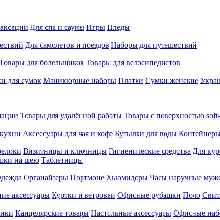
лаксации
Для спа и сауны
Игры
Пледы
ествий
Для самолетов и поездов
Наборы для путешествий
Товары для болельщиков
Товары для велосипедистов
и для сумок
Маникюрные наборы
Платки
Сумки женские
Укра
мации
Товары для удалённой работы
Товары с поверхностью soft-
 кухни
Аксессуары для чая и кофе
Бутылки для воды
Контейнеры
релоки
Визитницы и ключницы
Гигиенические средства
Для кур
шки на шею
Таблетницы
дежда
Органайзеры
Портмоне
Хьюмидоры
Часы наручные муж
ие аксессуары
Куртки и ветровки
Офисные рубашки
Поло
Свит
ники
Канцелярские товары
Настольные аксессуары
Офисные наб