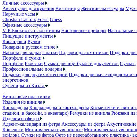
Личные аксессуары
Аксессуары для курения
Визитницы
Женские аксессуары
Мужс
Наручные часы
Christian Lacroix
Fossil
Guess
Офисные аксессуары
VIP-Блокноты с логотипом
Настольные приборы
Настольные ч
Пишущие инструменты
Карандаши
Ручки
Подарки в русском стиле
Наборы для водки
Платки
Подарки для охотников
Подарки для
Портфели и сумки
Портфели
Рюкзаки
Сумки для ноутбуков и документов
Сумки 
Профессиональные подарки
Подарки для других категорий
Подарки для железнодорожник
энергетиков
Сувениры из Китая
+
Виниловые пластинки
Изделия из винила
Капхолдеры
Кардхолдеры и картхолдеры
Косметички из винил
стадион, в бассейн, в аквапарк)
Ремувки из винила
Рюкзаки из
Изделия из фетра
Адвент-календари из фетра
Аксессуары из фетра
Акустические 
Кошельки
Мини-валенки сувенирные
Мини-валенки сувенирн
войлока
Сумки из фетра
Фетр из переработанного пластика / э