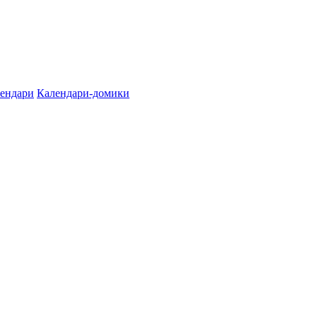
лендари
Календари-домики