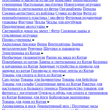
сувенирные
Настольные эко-ёлочки
Новогодние игрушки
Ночники и светильники из фетра
Органайзеры
Пеналы
Снежки-антистресс из войлока
Сумки из фетра
Фетр из
переработанного пластика / эко-фетр
Фетровая подарочная
упаковка
Фигурки
Чехлы
Чехлы для ноутбуков
Праздничные аксессуары
Светящийся декор на эвент / Фетр
Снежные шары и
стеклянные игрушки
Промо-сувениры
Акриловые брелоки
Веера
Вентиляторы
Значки
металлические
Ремувки
Шнурки и паракорды
Электроника из Китая
Необычные увлажнители
Рации на заказ из Китая
Повербанки из китая
Лампы и светильники из Китая
Колонки
и наушники из Китая
Зарядные устройства и провода для
зарядки из китая
Гирлянды и диодные ленты из Китая
Товары для спорта и йоги из Китая
Сап-доски
Товары для бадминтона
Товары для бейсбола
Товары для гольфа
Спортивные мячи из Китая
Ракетки для
настольного и большого тенниса
Производство товаров для
фитнеса с логотипом
Одежда и обувь для спорта и тренировок
из Китая
Коврики для йоги
Бойцовская экипировка
Товары для дома из Китая
Аромалампы и воск
Декоративный мох / Песочные часы