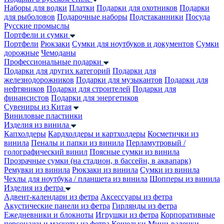
Наборы для водки
Платки
Подарки для охотников
Подарки
для рыболовов
Подарочные наборы
Подстаканники
Посуда
Русские промыслы
Портфели и сумки
Портфели
Рюкзаки
Сумки для ноутбуков и документов
Сумки
дорожные
Чемоданы
Профессиональные подарки
Подарки для других категорий
Подарки для
железнодорожников
Подарки для музыкантов
Подарки для
нефтяников
Подарки для строителей
Подарки для
финансистов
Подарки для энергетиков
Сувениры из Китая
Виниловые пластинки
Изделия из винила
Капхолдеры
Кардхолдеры и картхолдеры
Косметички из
винила
Пеналы и папки из винила
Перламутровый /
голографический винил
Поясные сумки из винила
Прозрачные сумки (на стадион, в бассейн, в аквапарк)
Ремувки из винила
Рюкзаки из винила
Сумки из винила
Чехлы для ноутбука / планшета из винила
Шопперы из винила
Изделия из фетра
Адвент-календари из фетра
Аксессуары из фетра
Акустические панели из фетра
Гирлянды из фетра
Ежедневники и блокноты
Игрушки из фетра
Корпоративные
персонажи и маскоты из фетра
Кошельки
Мини-валенки