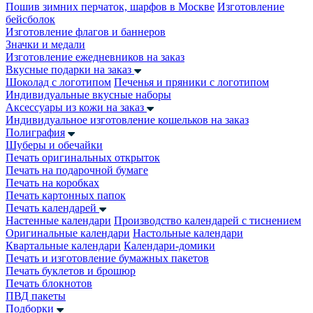
Пошив зимних перчаток, шарфов в Москве
Изготовление
бейсболок
Изготовление флагов и баннеров
Значки и медали
Изготовление ежедневников на заказ
Вкусные подарки на заказ
Шоколад с логотипом
Печенья и пряники с логотипом
Индивидуальные вкусные наборы
Аксессуары из кожи на заказ
Индивидуальное изготовление кошельков на заказ
Полиграфия
Шуберы и обечайки
Печать оригинальных открыток
Печать на подарочной бумаге
Печать на коробках
Печать картонных папок
Печать календарей
Настенные календари
Производство календарей с тиснением
Оригинальные календари
Настольные календари
Квартальные календари
Календари-домики
Печать и изготовление бумажных пакетов
Печать буклетов и брошюр
Печать блокнотов
ПВД пакеты
Подборки