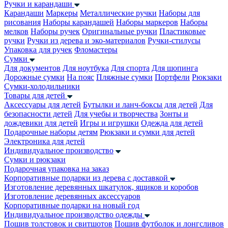
Ручки и карандаши
Карандаши
Маркеры
Металлические ручки
Наборы для
рисования
Наборы карандашей
Наборы маркеров
Наборы
мелков
Наборы ручек
Оригинальные ручки
Пластиковые
ручки
Ручки из дерева и эко-материалов
Ручки-стилусы
Упаковка для ручек
Фломастеры
Сумки
Для документов
Для ноутбука
Для спорта
Для шопинга
Дорожные сумки
На пояс
Пляжные сумки
Портфели
Рюкзаки
Сумки-холодильники
Товары для детей
Аксессуары для детей
Бутылки и ланч-боксы для детей
Для
безопасности детей
Для учебы и творчества
Зонты и
дождевики для детей
Игры и игрушки
Одежда для детей
Подарочные наборы детям
Рюкзаки и сумки для детей
Электроника для детей
Индивидуальное производство
Сумки и рюкзаки
Подарочная упаковка на заказ
Корпоративные подарки из дерева с доставкой
Изготовление деревянных шкатулок, ящиков и коробов
Изготовление деревянных аксессуаров
Корпоративные подарки на новый год
Индивидуальное производство одежды
Пошив толстовок и свитшотов
Пошив футболок и лонгсливов