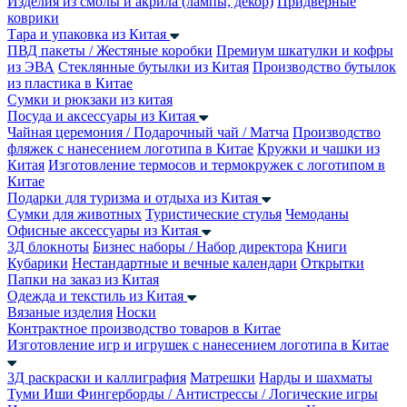
Изделия из смолы и акрила (лампы, декор)
Придверные
коврики
Тара и упаковка из Китая
ПВД пакеты / Жестяные коробки
Премиум шкатулки и кофры
из ЭВА
Стеклянные бутылки из Китая
Производство бутылок
из пластика в Китае
Сумки и рюкзаки из китая
Посуда и аксессуары из Китая
Чайная церемония / Подарочный чай / Матча
Производство
фляжек с нанесением логотипа в Китае
Кружки и чашки из
Китая
Изготовление термосов и термокружек с логотипом в
Китае
Подарки для туризма и отдыха из Китая
Сумки для животных
Туристические стулья
Чемоданы
Офисные аксессуары из Китая
3Д блокноты
Бизнес наборы / Набор директора
Книги
Кубарики
Нестандартные и вечные календари
Открытки
Папки на заказ из Китая
Одежда и текстиль из Китая
Вязаные изделия
Носки
Контрактное производство товаров в Китае
Изготовление игр и игрушек с нанесением логотипа в Китае
3Д раскраски и каллиграфия
Матрешки
Нарды и шахматы
Туми Иши
Фингерборды / Антистрессы / Логические игры