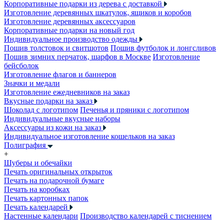
Корпоративные подарки из дерева с доставкой
Изготовление деревянных шкатулок, ящиков и коробов
Изготовление деревянных аксессуаров
Корпоративные подарки на новый год
Индивидуальное производство одежды
Пошив толстовок и свитшотов
Пошив футболок и лонгсливов
Пошив зимних перчаток, шарфов в Москве
Изготовление
бейсболок
Изготовление флагов и баннеров
Значки и медали
Изготовление ежедневников на заказ
Вкусные подарки на заказ
Шоколад с логотипом
Печенья и пряники с логотипом
Индивидуальные вкусные наборы
Аксессуары из кожи на заказ
Индивидуальное изготовление кошельков на заказ
Полиграфия
+
Шуберы и обечайки
Печать оригинальных открыток
Печать на подарочной бумаге
Печать на коробках
Печать картонных папок
Печать календарей
Настенные календари
Производство календарей с тиснением