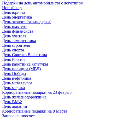
Подарки на день автомобилиста с логотипом
Новый год
День юриста
День энергетика
День эколога (эко-подарки)
День шахтера
День финансиста
День учителя
День таможенника
День строителя
День спорта
День Святого Валентина
День России
День работника культуры
День полиции (МВД)
День Победы
День нефтяника
День металлурга
День медика
Корпоративные подарки на 23 февраля
День железнодорожника
День ВМФ
День авиации
Корпоративные подарки на 8 Марта
Запрос на просчет