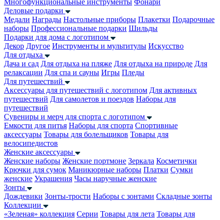
Многофункциональные инструменты
Фонари
Деловые подарки
Медали
Награды
Настольные приборы
Плакетки
Подарочные
наборы
Профессиональные подарки
Шильды
Подарки для дома с логотипом
Декор
Другое
Инструменты и мультитулы
Искусство
Для отдыха
Дача и сад
Для отдыха на пляже
Для отдыха на природе
Для
релаксации
Для спа и сауны
Игры
Пледы
Для путешествий
Аксессуары для путешествий с логотипом
Для активных
путешествий
Для самолетов и поездов
Наборы для
путешествий
Сувениры и мерч для спорта с логотипом
Емкости для питья
Наборы для спорта
Спортивные
аксессуары
Товары для болельщиков
Товары для
велосипедистов
Женские аксессуары
Женские наборы
Женские портмоне
Зеркала
Косметички
Крючки для сумок
Маникюрные наборы
Платки
Сумки
женские
Украшения
Часы наручные женские
Зонты
Дождевики
Зонты-трости
Наборы с зонтами
Складные зонты
Коллекции
«Зеленая» коллекция
Серии
Товары для лета
Товары для