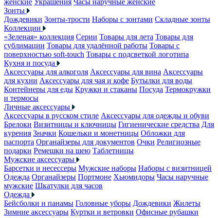
женские
Украшения
Часы наручные женские
Зонты
Дождевики
Зонты-трости
Наборы с зонтами
Складные зонты
Коллекции
«Зеленая» коллекция
Серии
Товары для лета
Товары для
сублимации
Товары для удалённой работы
Товары с
поверхностью soft-touch
Товары с подсветкой логотипа
Кухня и посуда
Аксессуары для алкоголя
Аксессуары для вина
Аксессуары
для кухни
Аксессуары для чая и кофе
Бутылки для воды
Контейнеры для еды
Кружки и стаканы
Посуда
Термокружки
и термосы
Личные аксессуары
Аксессуары в русском стиле
Аксессуары для одежды и обуви
Брелоки
Визитницы и ключницы
Гигиенические средства
Для
курения
Значки
Кошельки и монетницы
Обложки для
паспорта
Органайзеры для документов
Очки
Религиозные
подарки
Ремешки на шею
Таблетницы
Мужские аксессуары
Барсетки и несессеры
Мужские наборы
Наборы с визитницей
Одежда
Органайзеры
Портмоне
Хьюмидоры
Часы наручные
мужские
Шкатулки для часов
Одежда
Бейсболки и панамы
Головные уборы
Дождевики
Жилеты
Зимние аксессуары
Куртки и ветровки
Офисные рубашки