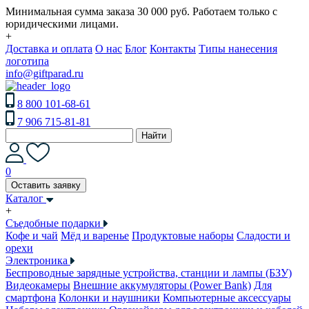
Минимальная сумма заказа 30 000 руб. Работаем только с
юридическими лицами.
+
Доставка и оплата
О нас
Блог
Контакты
Типы нанесения
логотипа
info@giftparad.ru
8 800 101-68-61
7 906 715-81-81
Найти
0
Оставить заявку
Каталог
+
Съедобные подарки
Кофе и чай
Мёд и варенье
Продуктовые наборы
Сладости и
орехи
Электроника
Беспроводные зарядные устройства, станции и лампы (БЗУ)
Видеокамеры
Внешние аккумуляторы (Power Bank)
Для
смартфона
Колонки и наушники
Компьютерные аксессуары