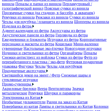
винила
Пеналы и папки из винила
Перламутровый /
голографический винил
Поясные сумки из винила
Прозрачные сумки (на стадион, в бассейн, в аквапарк)
Ремувки из винила
Рюкзаки из винила
Сумки из винила
Чехлы для ноутбука / планшета из винила
Шопперы из винила
Изделия из фетра
Адвент-календари из фетра
Аксессуары из фетра
Акустические панели из фетра
Гирлянды из фетра
Ежедневники и блокноты
Игрушки из фетра
Корпоративные
персонажи и маскоты из фетра
Кошельки
Мини-валенки
сувенирные
Настольные эко-ёлочки
Новогодние игрушки
Ночники и светильники из фетра
Органайзеры
Пеналы
Снежки-антистресс из войлока
Сумки из фетра
Фетр из
переработанного пластика / эко-фетр
Фетровая подарочная
упаковка
Фигурки
Чехлы
Чехлы для ноутбуков
Праздничные аксессуары
Светящийся декор на эвент / Фетр
Снежные шары и
стеклянные игрушки
Промо-сувениры
Акриловые брелоки
Веера
Вентиляторы
Значки
металлические
Ремувки
Шнурки и паракорды
Электроника из Китая
Необычные увлажнители
Рации на заказ из Китая
Повербанки из китая
Лампы и светильники из Китая
Колонки
и наушники из Китая
Зарядные устройства и провода для