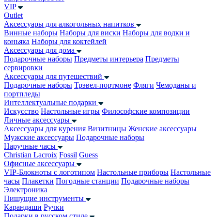
VIP
Outlet
Аксессуары для алкогольных напитков
Винные наборы
Наборы для виски
Наборы для водки и
коньяка
Наборы для коктейлей
Аксессуары для дома
Подарочные наборы
Предметы интерьера
Предметы
сервировки
Аксессуары для путешествий
Подарочные наборы
Трэвел-портмоне
Фляги
Чемоданы и
портпледы
Интеллектуальные подарки
Искусство
Настольные игры
Философские композиции
Личные аксессуары
Аксессуары для курения
Визитницы
Женские аксессуары
Мужские аксессуары
Подарочные наборы
Наручные часы
Christian Lacroix
Fossil
Guess
Офисные аксессуары
VIP-Блокноты с логотипом
Настольные приборы
Настольные
часы
Плакетки
Погодные станции
Подарочные наборы
Электроника
Пишущие инструменты
Карандаши
Ручки
Подарки в русском стиле