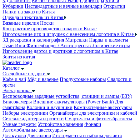
3Д блокноты
Бизнес наборы / Набор директора
Книги
Кубарики
Нестандартные и вечные календари
Открытки
Папки на заказ из Китая
Одежда и текстиль из Китая
Вязаные изделия
Носки
Контрактное производство товаров в Китае
Изготовление игр и игрушек с нанесением логотипа в Китае
3Д раскраски и каллиграфия
Матрешки
Нарды и шахматы
Туми Иши
Фингерборды / Антистрессы / Логические игры
Изготовление дартса и дротиков с логотипом в Китае
Зонты из китая
Каталог
Съедобные подарки
Кофе и чай
Мёд и варенье
Продуктовые наборы
Сладости и
орехи
Электроника
Беспроводные зарядные устройства, станции и лампы (БЗУ)
Видеокамеры
Внешние аккумуляторы (Power Bank)
Для
смартфона
Колонки и наушники
Компьютерные аксессуары
Наборы электроники
Органайзеры для электроники и кабелей
Сетевые адаптеры и розетки
Смарт-часы и фитнес-браслеты
Умные гаджеты
Устройства хранения
Фонари
Автомобильные аксессуары
Для кузова
Для салона
Инструменты и наборы для авто