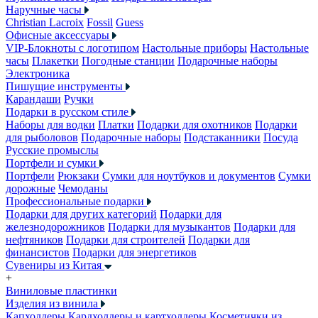
Наручные часы
Christian Lacroix
Fossil
Guess
Офисные аксессуары
VIP-Блокноты с логотипом
Настольные приборы
Настольные
часы
Плакетки
Погодные станции
Подарочные наборы
Электроника
Пишущие инструменты
Карандаши
Ручки
Подарки в русском стиле
Наборы для водки
Платки
Подарки для охотников
Подарки
для рыболовов
Подарочные наборы
Подстаканники
Посуда
Русские промыслы
Портфели и сумки
Портфели
Рюкзаки
Сумки для ноутбуков и документов
Сумки
дорожные
Чемоданы
Профессиональные подарки
Подарки для других категорий
Подарки для
железнодорожников
Подарки для музыкантов
Подарки для
нефтяников
Подарки для строителей
Подарки для
финансистов
Подарки для энергетиков
Сувениры из Китая
+
Виниловые пластинки
Изделия из винила
Капхолдеры
Кардхолдеры и картхолдеры
Косметички из