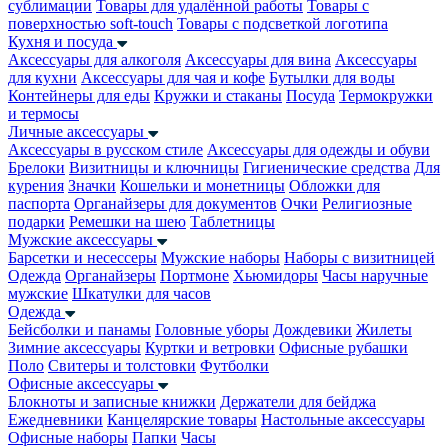
сублимации
Товары для удалённой работы
Товары с
поверхностью soft-touch
Товары с подсветкой логотипа
Кухня и посуда
Аксессуары для алкоголя
Аксессуары для вина
Аксессуары
для кухни
Аксессуары для чая и кофе
Бутылки для воды
Контейнеры для еды
Кружки и стаканы
Посуда
Термокружки
и термосы
Личные аксессуары
Аксессуары в русском стиле
Аксессуары для одежды и обуви
Брелоки
Визитницы и ключницы
Гигиенические средства
Для
курения
Значки
Кошельки и монетницы
Обложки для
паспорта
Органайзеры для документов
Очки
Религиозные
подарки
Ремешки на шею
Таблетницы
Мужские аксессуары
Барсетки и несессеры
Мужские наборы
Наборы с визитницей
Одежда
Органайзеры
Портмоне
Хьюмидоры
Часы наручные
мужские
Шкатулки для часов
Одежда
Бейсболки и панамы
Головные уборы
Дождевики
Жилеты
Зимние аксессуары
Куртки и ветровки
Офисные рубашки
Поло
Свитеры и толстовки
Футболки
Офисные аксессуары
Блокноты и записные книжки
Держатели для бейджа
Ежедневники
Канцелярские товары
Настольные аксессуары
Офисные наборы
Папки
Часы