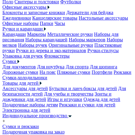
Поло
Свитеры и толстовки
Футболки
Офисные аксессуары
Блокноты и записные книжки
Держатели для бейджа
Ежедневники
Канцелярские товары
Настольные аксессуары
Офисные наборы
Папки
Часы
Ручки и карандаши
Карандаши
Маркеры
Металлические ручки
Наборы для
рисования
Наборы карандашей
Наборы маркеров
Наборы
мелков
Наборы ручек
Оригинальные ручки
Пластиковые
ручки
Ручки из дерева и эко-материалов
Ручки-стилусы
Упаковка для ручек
Фломастеры
Сумки
Для документов
Для ноутбука
Для спорта
Для шопинга
Дорожные сумки
На пояс
Пляжные сумки
Портфели
Рюкзаки
Сумки-холодильники
Товары для детей
Аксессуары для детей
Бутылки и ланч-боксы для детей
Для
безопасности детей
Для учебы и творчества
Зонты и
дождевики для детей
Игры и игрушки
Одежда для детей
Подарочные наборы детям
Рюкзаки и сумки для детей
Электроника для детей
Индивидуальное производство
+
Сумки и рюкзаки
Подарочная упаковка на заказ