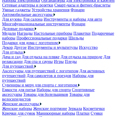
Наборы электроники
Органайзеры для электроники и кабелей
Сетевые адаптеры и розетки
Смарт-часы и фитнес-браслеты
Умные гаджеты
Устройства хранения
Фонари
Автомобильные аксессуары
Для кузова
Для салона
Инструменты и наборы для авто
Многофункциональные инструменты
Фонари
Деловые подарки
Медали
Награды
Настольные приборы
Плакетки
Подарочные
наборы
Профессиональные подарки
Шильды
Подарки для дома с логотипом
Декор
Другое
Инструменты и мультитулы
Искусство
Для отдыха
Дача и сад
Для отдыха на пляже
Для отдыха на природе
Для
релаксации
Для спа и сауны
Игры
Пледы
Для путешествий
Аксессуары для путешествий с логотипом
Для активных
путешествий
Для самолетов и поездов
Наборы для
путешествий
Сувениры и мерч для спорта с логотипом
Емкости для питья
Наборы для спорта
Спортивные
аксессуары
Товары для болельщиков
Товары для
велосипедистов
Женские аксессуары
Женские наборы
Женские портмоне
Зеркала
Косметички
Крючки для сумок
Маникюрные наборы
Платки
Сумки