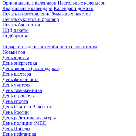
Оригинальные календари
Настольные календари
Квартальные календари
Календари-домики
Печать и изготовление бумажных пакетов
Печать буклетов и брошюр
Печать блокнотов
ПВД пакеты
Подборки
+
Подарки на день автомобилиста с логотипом
Новый год
День юриста
День энергетика
День эколога (эко-подарки)
День шахтера
День финансиста
День учителя
День таможенника
День строителя
День спорта
День Святого Валентина
День России
День работника культуры
День полиции (МВД)
День Победы
День нефтяника