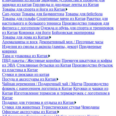
зарядки из китая
Гирлянды и диодные ленты из Китая
Товары для спорта и йоги из Китая
Сап-доски
Товары для бадминтона
Товары для бейсбола
Товары для гольфа
Спортивные мячи из Китая
Ракетки для
настольного и большого тенниса
Производство товаров для
фитнеса с логотипом
Одежда и обувь для спорта и тренировок
из Китая
Коврики для йоги
Бойцовская экипировка
Товары для дома из Китая
Аромалампы и воск
Декоративный мох / Песочные часы
Изделия из смолы и акрила (лампы, декор)
Придверные
коврики
Тара и упаковка из Китая
ПВД пакеты / Жестяные коробки
Премиум шкатулки и кофры
из ЭВА
Стеклянные бутылки из Китая
Производство бутылок
из пластика в Китае
Сумки и рюкзаки из китая
Посуда и аксессуары из Китая
Чайная церемония / Подарочный чай / Матча
Производство
фляжек с нанесением логотипа в Китае
Кружки и чашки из
Китая
Изготовление термосов и термокружек с логотипом в
Китае
Подарки для туризма и отдыха из Китая
Сумки для животных
Туристические стулья
Чемоданы
Офисные аксессуары из Китая