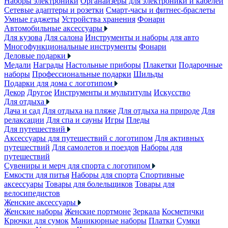
Наборы электроники
Органайзеры для электроники и кабелей
Сетевые адаптеры и розетки
Смарт-часы и фитнес-браслеты
Умные гаджеты
Устройства хранения
Фонари
Автомобильные аксессуары
Для кузова
Для салона
Инструменты и наборы для авто
Многофункциональные инструменты
Фонари
Деловые подарки
Медали
Награды
Настольные приборы
Плакетки
Подарочные
наборы
Профессиональные подарки
Шильды
Подарки для дома с логотипом
Декор
Другое
Инструменты и мультитулы
Искусство
Для отдыха
Дача и сад
Для отдыха на пляже
Для отдыха на природе
Для
релаксации
Для спа и сауны
Игры
Пледы
Для путешествий
Аксессуары для путешествий с логотипом
Для активных
путешествий
Для самолетов и поездов
Наборы для
путешествий
Сувениры и мерч для спорта с логотипом
Емкости для питья
Наборы для спорта
Спортивные
аксессуары
Товары для болельщиков
Товары для
велосипедистов
Женские аксессуары
Женские наборы
Женские портмоне
Зеркала
Косметички
Крючки для сумок
Маникюрные наборы
Платки
Сумки