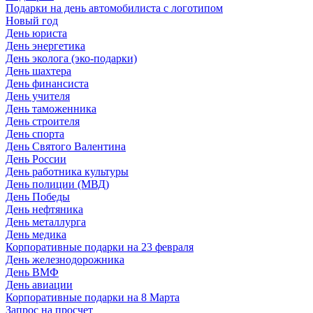
Подарки на день автомобилиста с логотипом
Новый год
День юриста
День энергетика
День эколога (эко-подарки)
День шахтера
День финансиста
День учителя
День таможенника
День строителя
День спорта
День Святого Валентина
День России
День работника культуры
День полиции (МВД)
День Победы
День нефтяника
День металлурга
День медика
Корпоративные подарки на 23 февраля
День железнодорожника
День ВМФ
День авиации
Корпоративные подарки на 8 Марта
Запрос на просчет