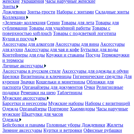
женские
Украшения
Часы наручные женские
Зонты
Дождевики
Зонты-трости
Наборы с зонтами
Складные зонты
Коллекции
«Зеленая» коллекция
Серии
Товары для лета
Товары для
сублимации
Товары для удалённой работы
Товары с
поверхностью soft-touch
Товары с подсветкой логотипа
Кухня и посуда
Аксессуары для алкоголя
Аксессуары для вина
Аксессуары
для кухни
Аксессуары для чая и кофе
Бутылки для воды
Контейнеры для еды
Кружки и стаканы
Посуда
Термокружки
и термосы
Личные аксессуары
Аксессуары в русском стиле
Аксессуары для одежды и обуви
Брелоки
Визитницы и ключницы
Гигиенические средства
Для
курения
Значки
Кошельки и монетницы
Обложки для
паспорта
Органайзеры для документов
Очки
Религиозные
подарки
Ремешки на шею
Таблетницы
Мужские аксессуары
Барсетки и несессеры
Мужские наборы
Наборы с визитницей
Одежда
Органайзеры
Портмоне
Хьюмидоры
Часы наручные
мужские
Шкатулки для часов
Одежда
Бейсболки и панамы
Головные уборы
Дождевики
Жилеты
Зимние аксессуары
Куртки и ветровки
Офисные рубашки