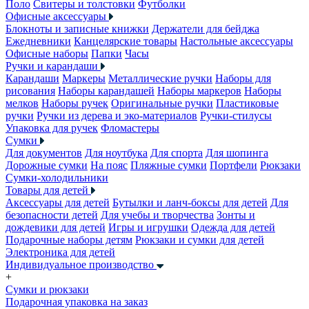
Поло
Свитеры и толстовки
Футболки
Офисные аксессуары
Блокноты и записные книжки
Держатели для бейджа
Ежедневники
Канцелярские товары
Настольные аксессуары
Офисные наборы
Папки
Часы
Ручки и карандаши
Карандаши
Маркеры
Металлические ручки
Наборы для
рисования
Наборы карандашей
Наборы маркеров
Наборы
мелков
Наборы ручек
Оригинальные ручки
Пластиковые
ручки
Ручки из дерева и эко-материалов
Ручки-стилусы
Упаковка для ручек
Фломастеры
Сумки
Для документов
Для ноутбука
Для спорта
Для шопинга
Дорожные сумки
На пояс
Пляжные сумки
Портфели
Рюкзаки
Сумки-холодильники
Товары для детей
Аксессуары для детей
Бутылки и ланч-боксы для детей
Для
безопасности детей
Для учебы и творчества
Зонты и
дождевики для детей
Игры и игрушки
Одежда для детей
Подарочные наборы детям
Рюкзаки и сумки для детей
Электроника для детей
Индивидуальное производство
+
Сумки и рюкзаки
Подарочная упаковка на заказ