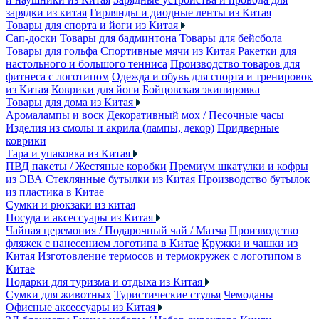
зарядки из китая
Гирлянды и диодные ленты из Китая
Товары для спорта и йоги из Китая
Сап-доски
Товары для бадминтона
Товары для бейсбола
Товары для гольфа
Спортивные мячи из Китая
Ракетки для
настольного и большого тенниса
Производство товаров для
фитнеса с логотипом
Одежда и обувь для спорта и тренировок
из Китая
Коврики для йоги
Бойцовская экипировка
Товары для дома из Китая
Аромалампы и воск
Декоративный мох / Песочные часы
Изделия из смолы и акрила (лампы, декор)
Придверные
коврики
Тара и упаковка из Китая
ПВД пакеты / Жестяные коробки
Премиум шкатулки и кофры
из ЭВА
Стеклянные бутылки из Китая
Производство бутылок
из пластика в Китае
Сумки и рюкзаки из китая
Посуда и аксессуары из Китая
Чайная церемония / Подарочный чай / Матча
Производство
фляжек с нанесением логотипа в Китае
Кружки и чашки из
Китая
Изготовление термосов и термокружек с логотипом в
Китае
Подарки для туризма и отдыха из Китая
Сумки для животных
Туристические стулья
Чемоданы
Офисные аксессуары из Китая