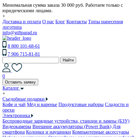
Минимальная сумма заказа 30 000 руб. Работаем только с
юридическими лицами.
+
Доставка и оплата
О нас
Блог
Контакты
Типы нанесения
логотипа
info@giftparad.ru
8 800 101-68-61
7 906 715-81-81
Найти
0
Оставить заявку
Каталог
+
Съедобные подарки
Кофе и чай
Мёд и варенье
Продуктовые наборы
Сладости и
орехи
Электроника
Беспроводные зарядные устройства, станции и лампы (БЗУ)
Видеокамеры
Внешние аккумуляторы (Power Bank)
Для
смартфона
Колонки и наушники
Компьютерные аксессуары