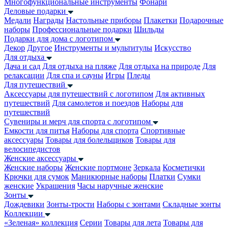
Многофункциональные инструменты
Фонари
Деловые подарки
Медали
Награды
Настольные приборы
Плакетки
Подарочные
наборы
Профессиональные подарки
Шильды
Подарки для дома с логотипом
Декор
Другое
Инструменты и мультитулы
Искусство
Для отдыха
Дача и сад
Для отдыха на пляже
Для отдыха на природе
Для
релаксации
Для спа и сауны
Игры
Пледы
Для путешествий
Аксессуары для путешествий с логотипом
Для активных
путешествий
Для самолетов и поездов
Наборы для
путешествий
Сувениры и мерч для спорта с логотипом
Емкости для питья
Наборы для спорта
Спортивные
аксессуары
Товары для болельщиков
Товары для
велосипедистов
Женские аксессуары
Женские наборы
Женские портмоне
Зеркала
Косметички
Крючки для сумок
Маникюрные наборы
Платки
Сумки
женские
Украшения
Часы наручные женские
Зонты
Дождевики
Зонты-трости
Наборы с зонтами
Складные зонты
Коллекции
«Зеленая» коллекция
Серии
Товары для лета
Товары для