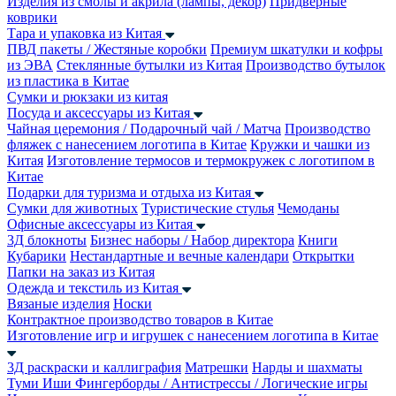
Изделия из смолы и акрила (лампы, декор)
Придверные
коврики
Тара и упаковка из Китая
ПВД пакеты / Жестяные коробки
Премиум шкатулки и кофры
из ЭВА
Стеклянные бутылки из Китая
Производство бутылок
из пластика в Китае
Сумки и рюкзаки из китая
Посуда и аксессуары из Китая
Чайная церемония / Подарочный чай / Матча
Производство
фляжек с нанесением логотипа в Китае
Кружки и чашки из
Китая
Изготовление термосов и термокружек с логотипом в
Китае
Подарки для туризма и отдыха из Китая
Сумки для животных
Туристические стулья
Чемоданы
Офисные аксессуары из Китая
3Д блокноты
Бизнес наборы / Набор директора
Книги
Кубарики
Нестандартные и вечные календари
Открытки
Папки на заказ из Китая
Одежда и текстиль из Китая
Вязаные изделия
Носки
Контрактное производство товаров в Китае
Изготовление игр и игрушек с нанесением логотипа в Китае
3Д раскраски и каллиграфия
Матрешки
Нарды и шахматы
Туми Иши
Фингерборды / Антистрессы / Логические игры