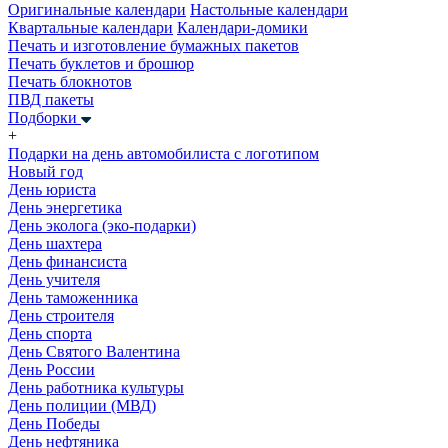
Оригинальные календари
Настольные календари
Квартальные календари
Календари-домики
Печать и изготовление бумажных пакетов
Печать буклетов и брошюр
Печать блокнотов
ПВД пакеты
Подборки
+
Подарки на день автомобилиста с логотипом
Новый год
День юриста
День энергетика
День эколога (эко-подарки)
День шахтера
День финансиста
День учителя
День таможенника
День строителя
День спорта
День Святого Валентина
День России
День работника культуры
День полиции (МВД)
День Победы
День нефтяника