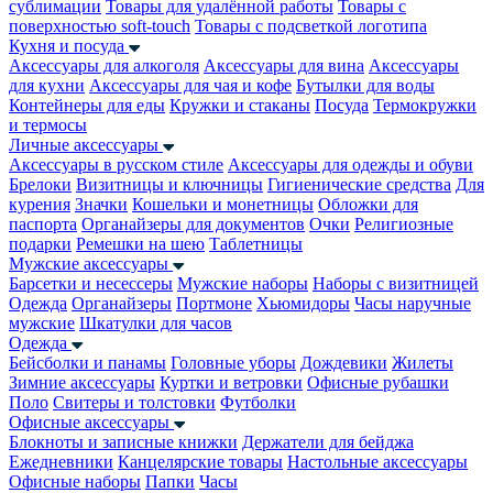
сублимации
Товары для удалённой работы
Товары с
поверхностью soft-touch
Товары с подсветкой логотипа
Кухня и посуда
Аксессуары для алкоголя
Аксессуары для вина
Аксессуары
для кухни
Аксессуары для чая и кофе
Бутылки для воды
Контейнеры для еды
Кружки и стаканы
Посуда
Термокружки
и термосы
Личные аксессуары
Аксессуары в русском стиле
Аксессуары для одежды и обуви
Брелоки
Визитницы и ключницы
Гигиенические средства
Для
курения
Значки
Кошельки и монетницы
Обложки для
паспорта
Органайзеры для документов
Очки
Религиозные
подарки
Ремешки на шею
Таблетницы
Мужские аксессуары
Барсетки и несессеры
Мужские наборы
Наборы с визитницей
Одежда
Органайзеры
Портмоне
Хьюмидоры
Часы наручные
мужские
Шкатулки для часов
Одежда
Бейсболки и панамы
Головные уборы
Дождевики
Жилеты
Зимние аксессуары
Куртки и ветровки
Офисные рубашки
Поло
Свитеры и толстовки
Футболки
Офисные аксессуары
Блокноты и записные книжки
Держатели для бейджа
Ежедневники
Канцелярские товары
Настольные аксессуары
Офисные наборы
Папки
Часы