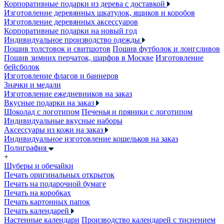
Корпоративные подарки из дерева с доставкой
Изготовление деревянных шкатулок, ящиков и коробов
Изготовление деревянных аксессуаров
Корпоративные подарки на новый год
Индивидуальное производство одежды
Пошив толстовок и свитшотов
Пошив футболок и лонгсливов
Пошив зимних перчаток, шарфов в Москве
Изготовление
бейсболок
Изготовление флагов и баннеров
Значки и медали
Изготовление ежедневников на заказ
Вкусные подарки на заказ
Шоколад с логотипом
Печенья и пряники с логотипом
Индивидуальные вкусные наборы
Аксессуары из кожи на заказ
Индивидуальное изготовление кошельков на заказ
Полиграфия
+
Шуберы и обечайки
Печать оригинальных открыток
Печать на подарочной бумаге
Печать на коробках
Печать картонных папок
Печать календарей
Настенные календари
Производство календарей с тиснением