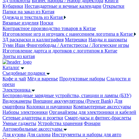
3Д блокноты
Бизнес наборы / Набор директора
Книги
Кубарики
Нестандартные и вечные календари
Открытки
Папки на заказ из Китая
Одежда и текстиль из Китая
Вязаные изделия
Носки
Контрактное производство товаров в Китае
Изготовление игр и игрушек с нанесением логотипа в Китае
3Д раскраски и каллиграфия
Матрешки
Нарды и шахматы
Туми Иши
Фингерборды / Антистрессы / Логические игры
Изготовление дартса и дротиков с логотипом в Китае
Зонты из китая
Каталог
Съедобные подарки
Кофе и чай
Мёд и варенье
Продуктовые наборы
Сладости и
орехи
Электроника
Беспроводные зарядные устройства, станции и лампы (БЗУ)
Видеокамеры
Внешние аккумуляторы (Power Bank)
Для
смартфона
Колонки и наушники
Компьютерные аксессуары
Наборы электроники
Органайзеры для электроники и кабелей
Сетевые адаптеры и розетки
Смарт-часы и фитнес-браслеты
Умные гаджеты
Устройства хранения
Фонари
Автомобильные аксессуары
Для кузова
Для салона
Инструменты и наборы для авто