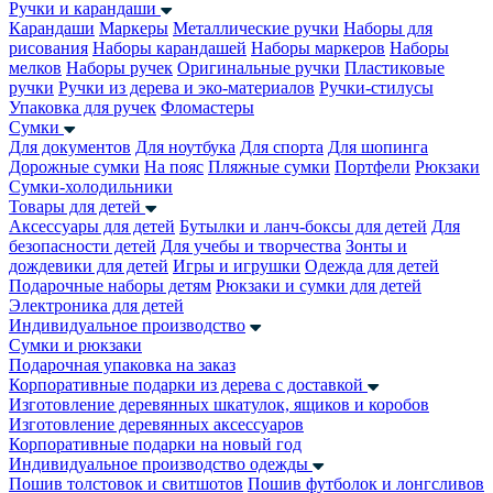
Ручки и карандаши
Карандаши
Маркеры
Металлические ручки
Наборы для
рисования
Наборы карандашей
Наборы маркеров
Наборы
мелков
Наборы ручек
Оригинальные ручки
Пластиковые
ручки
Ручки из дерева и эко-материалов
Ручки-стилусы
Упаковка для ручек
Фломастеры
Сумки
Для документов
Для ноутбука
Для спорта
Для шопинга
Дорожные сумки
На пояс
Пляжные сумки
Портфели
Рюкзаки
Сумки-холодильники
Товары для детей
Аксессуары для детей
Бутылки и ланч-боксы для детей
Для
безопасности детей
Для учебы и творчества
Зонты и
дождевики для детей
Игры и игрушки
Одежда для детей
Подарочные наборы детям
Рюкзаки и сумки для детей
Электроника для детей
Индивидуальное производство
Сумки и рюкзаки
Подарочная упаковка на заказ
Корпоративные подарки из дерева с доставкой
Изготовление деревянных шкатулок, ящиков и коробов
Изготовление деревянных аксессуаров
Корпоративные подарки на новый год
Индивидуальное производство одежды
Пошив толстовок и свитшотов
Пошив футболок и лонгсливов