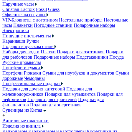
Наручные часы
Christian Lacroix
Fossil
Guess
Офисные аксессуары
VIP-Блокноты с логотипом
Настольные приборы
Настольные
часы
Плакетки
Погодные станции
Подарочные наборы
Электроника
Пишущие инструменты
Карандаши
Ручки
Подарки в русском стиле
Наборы для водки
Платки
Подарки для охотников
Подарки
для рыболовов
Подарочные наборы
Подстаканники
Посуда
Русские промыслы
Портфели и сумки
Портфели
Рюкзаки
Сумки для ноутбуков и документов
Сумки
дорожные
Чемоданы
Профессиональные подарки
Подарки для других категорий
Подарки для
железнодорожников
Подарки для музыкантов
Подарки для
нефтяников
Подарки для строителей
Подарки для
финансистов
Подарки для энергетиков
Сувениры из Китая
+
Виниловые пластинки
Изделия из винила
Капхолдеры
Кардхолдеры и картхолдеры
Косметички из