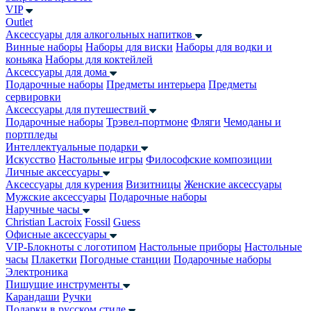
VIP
Outlet
Аксессуары для алкогольных напитков
Винные наборы
Наборы для виски
Наборы для водки и
коньяка
Наборы для коктейлей
Аксессуары для дома
Подарочные наборы
Предметы интерьера
Предметы
сервировки
Аксессуары для путешествий
Подарочные наборы
Трэвел-портмоне
Фляги
Чемоданы и
портпледы
Интеллектуальные подарки
Искусство
Настольные игры
Философские композиции
Личные аксессуары
Аксессуары для курения
Визитницы
Женские аксессуары
Мужские аксессуары
Подарочные наборы
Наручные часы
Christian Lacroix
Fossil
Guess
Офисные аксессуары
VIP-Блокноты с логотипом
Настольные приборы
Настольные
часы
Плакетки
Погодные станции
Подарочные наборы
Электроника
Пишущие инструменты
Карандаши
Ручки
Подарки в русском стиле