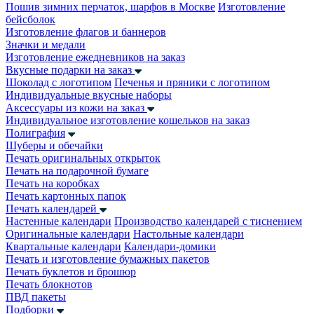
Пошив зимних перчаток, шарфов в Москве
Изготовление
бейсболок
Изготовление флагов и баннеров
Значки и медали
Изготовление ежедневников на заказ
Вкусные подарки на заказ
Шоколад с логотипом
Печенья и пряники с логотипом
Индивидуальные вкусные наборы
Аксессуары из кожи на заказ
Индивидуальное изготовление кошельков на заказ
Полиграфия
Шуберы и обечайки
Печать оригинальных открыток
Печать на подарочной бумаге
Печать на коробках
Печать картонных папок
Печать календарей
Настенные календари
Производство календарей с тиснением
Оригинальные календари
Настольные календари
Квартальные календари
Календари-домики
Печать и изготовление бумажных пакетов
Печать буклетов и брошюр
Печать блокнотов
ПВД пакеты
Подборки