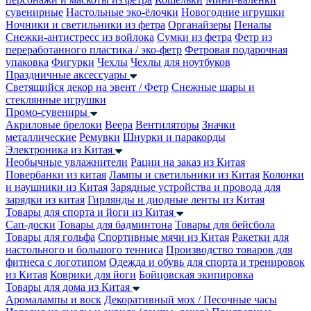
сувенирные
Настольные эко-ёлочки
Новогодние игрушки
Ночники и светильники из фетра
Органайзеры
Пеналы
Снежки-антистресс из войлока
Сумки из фетра
Фетр из
переработанного пластика / эко-фетр
Фетровая подарочная
упаковка
Фигурки
Чехлы
Чехлы для ноутбуков
Праздничные аксессуары
Светящийся декор на эвент / Фетр
Снежные шары и
стеклянные игрушки
Промо-сувениры
Акриловые брелоки
Веера
Вентиляторы
Значки
металлические
Ремувки
Шнурки и паракорды
Электроника из Китая
Необычные увлажнители
Рации на заказ из Китая
Повербанки из китая
Лампы и светильники из Китая
Колонки
и наушники из Китая
Зарядные устройства и провода для
зарядки из китая
Гирлянды и диодные ленты из Китая
Товары для спорта и йоги из Китая
Сап-доски
Товары для бадминтона
Товары для бейсбола
Товары для гольфа
Спортивные мячи из Китая
Ракетки для
настольного и большого тенниса
Производство товаров для
фитнеса с логотипом
Одежда и обувь для спорта и тренировок
из Китая
Коврики для йоги
Бойцовская экипировка
Товары для дома из Китая
Аромалампы и воск
Декоративный мох / Песочные часы