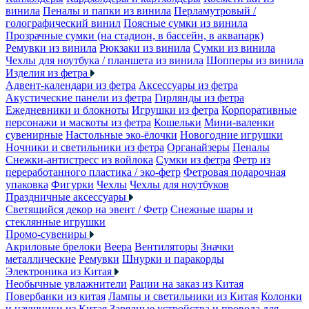
винила
Пеналы и папки из винила
Перламутровый /
голографический винил
Поясные сумки из винила
Прозрачные сумки (на стадион, в бассейн, в аквапарк)
Ремувки из винила
Рюкзаки из винила
Сумки из винила
Чехлы для ноутбука / планшета из винила
Шопперы из винила
Изделия из фетра
Адвент-календари из фетра
Аксессуары из фетра
Акустические панели из фетра
Гирлянды из фетра
Ежедневники и блокноты
Игрушки из фетра
Корпоративные
персонажи и маскоты из фетра
Кошельки
Мини-валенки
сувенирные
Настольные эко-ёлочки
Новогодние игрушки
Ночники и светильники из фетра
Органайзеры
Пеналы
Снежки-антистресс из войлока
Сумки из фетра
Фетр из
переработанного пластика / эко-фетр
Фетровая подарочная
упаковка
Фигурки
Чехлы
Чехлы для ноутбуков
Праздничные аксессуары
Светящийся декор на эвент / Фетр
Снежные шары и
стеклянные игрушки
Промо-сувениры
Акриловые брелоки
Веера
Вентиляторы
Значки
металлические
Ремувки
Шнурки и паракорды
Электроника из Китая
Необычные увлажнители
Рации на заказ из Китая
Повербанки из китая
Лампы и светильники из Китая
Колонки
и наушники из Китая
Зарядные устройства и провода для