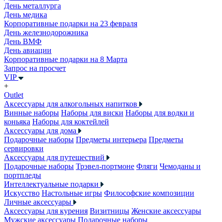
День металлурга
День медика
Корпоративные подарки на 23 февраля
День железнодорожника
День ВМФ
День авиации
Корпоративные подарки на 8 Марта
Запрос на просчет
VIP
+
Outlet
Аксессуары для алкогольных напитков
Винные наборы
Наборы для виски
Наборы для водки и
коньяка
Наборы для коктейлей
Аксессуары для дома
Подарочные наборы
Предметы интерьера
Предметы
сервировки
Аксессуары для путешествий
Подарочные наборы
Трэвел-портмоне
Фляги
Чемоданы и
портпледы
Интеллектуальные подарки
Искусство
Настольные игры
Философские композиции
Личные аксессуары
Аксессуары для курения
Визитницы
Женские аксессуары
Мужские аксессуары
Подарочные наборы