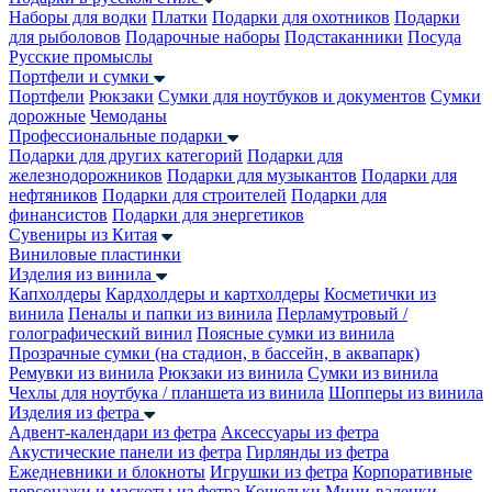
Наборы для водки
Платки
Подарки для охотников
Подарки
для рыболовов
Подарочные наборы
Подстаканники
Посуда
Русские промыслы
Портфели и сумки
Портфели
Рюкзаки
Сумки для ноутбуков и документов
Сумки
дорожные
Чемоданы
Профессиональные подарки
Подарки для других категорий
Подарки для
железнодорожников
Подарки для музыкантов
Подарки для
нефтяников
Подарки для строителей
Подарки для
финансистов
Подарки для энергетиков
Сувениры из Китая
Виниловые пластинки
Изделия из винила
Капхолдеры
Кардхолдеры и картхолдеры
Косметички из
винила
Пеналы и папки из винила
Перламутровый /
голографический винил
Поясные сумки из винила
Прозрачные сумки (на стадион, в бассейн, в аквапарк)
Ремувки из винила
Рюкзаки из винила
Сумки из винила
Чехлы для ноутбука / планшета из винила
Шопперы из винила
Изделия из фетра
Адвент-календари из фетра
Аксессуары из фетра
Акустические панели из фетра
Гирлянды из фетра
Ежедневники и блокноты
Игрушки из фетра
Корпоративные
персонажи и маскоты из фетра
Кошельки
Мини-валенки