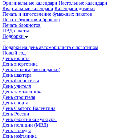
Оригинальные календари
Настольные календари
Квартальные календари
Календари-домики
Печать и изготовление бумажных пакетов
Печать буклетов и брошюр
Печать блокнотов
ПВД пакеты
Подборки
+
Подарки на день автомобилиста с логотипом
Новый год
День юриста
День энергетика
День эколога (эко-подарки)
День шахтера
День финансиста
День учителя
День таможенника
День строителя
День спорта
День Святого Валентина
День России
День работника культуры
День полиции (МВД)
День Победы
День нефтяника