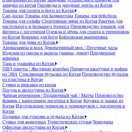
зарядки из китая
Гирлянды и диодные ленты из Китая
Товары для спорта и йоги из Китая
Сап-доски
Товары для бадминтона
Товары для бейсбола
Товары для гольфа
Спортивные мячи из Китая
Ракетки для
настольного и большого тенниса
Производство товаров для
фитнеса с логотипом
Одежда и обувь для спорта и тренировок
из Китая
Коврики для йоги
Бойцовская экипировка
Товары для дома из Китая
Аромалампы и воск
Декоративный мох / Песочные часы
Изделия из смолы и акрила (лампы, декор)
Придверные
коврики
Тара и упаковка из Китая
ПВД пакеты / Жестяные коробки
Премиум шкатулки и кофры
из ЭВА
Стеклянные бутылки из Китая
Производство бутылок
из пластика в Китае
Сумки и рюкзаки из китая
Посуда и аксессуары из Китая
Чайная церемония / Подарочный чай / Матча
Производство
фляжек с нанесением логотипа в Китае
Кружки и чашки из
Китая
Изготовление термосов и термокружек с логотипом в
Китае
Подарки для туризма и отдыха из Китая
Сумки для животных
Туристические стулья
Чемоданы
Офисные аксессуары из Китая