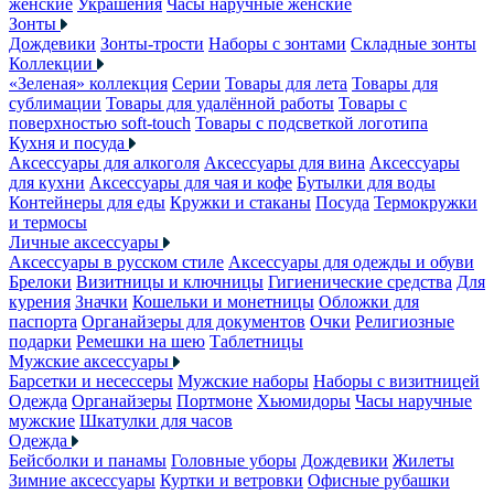
женские
Украшения
Часы наручные женские
Зонты
Дождевики
Зонты-трости
Наборы с зонтами
Складные зонты
Коллекции
«Зеленая» коллекция
Серии
Товары для лета
Товары для
сублимации
Товары для удалённой работы
Товары с
поверхностью soft-touch
Товары с подсветкой логотипа
Кухня и посуда
Аксессуары для алкоголя
Аксессуары для вина
Аксессуары
для кухни
Аксессуары для чая и кофе
Бутылки для воды
Контейнеры для еды
Кружки и стаканы
Посуда
Термокружки
и термосы
Личные аксессуары
Аксессуары в русском стиле
Аксессуары для одежды и обуви
Брелоки
Визитницы и ключницы
Гигиенические средства
Для
курения
Значки
Кошельки и монетницы
Обложки для
паспорта
Органайзеры для документов
Очки
Религиозные
подарки
Ремешки на шею
Таблетницы
Мужские аксессуары
Барсетки и несессеры
Мужские наборы
Наборы с визитницей
Одежда
Органайзеры
Портмоне
Хьюмидоры
Часы наручные
мужские
Шкатулки для часов
Одежда
Бейсболки и панамы
Головные уборы
Дождевики
Жилеты
Зимние аксессуары
Куртки и ветровки
Офисные рубашки