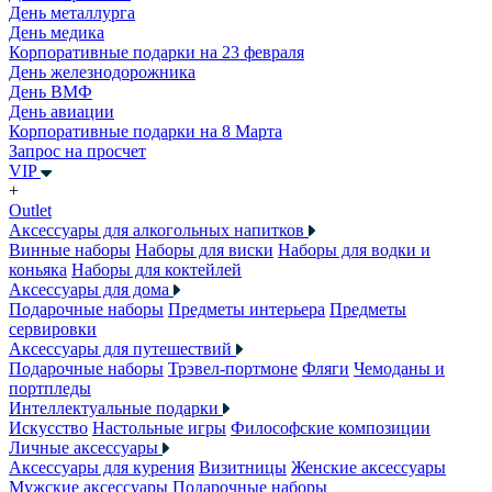
День металлурга
День медика
Корпоративные подарки на 23 февраля
День железнодорожника
День ВМФ
День авиации
Корпоративные подарки на 8 Марта
Запрос на просчет
VIP
+
Outlet
Аксессуары для алкогольных напитков
Винные наборы
Наборы для виски
Наборы для водки и
коньяка
Наборы для коктейлей
Аксессуары для дома
Подарочные наборы
Предметы интерьера
Предметы
сервировки
Аксессуары для путешествий
Подарочные наборы
Трэвел-портмоне
Фляги
Чемоданы и
портпледы
Интеллектуальные подарки
Искусство
Настольные игры
Философские композиции
Личные аксессуары
Аксессуары для курения
Визитницы
Женские аксессуары
Мужские аксессуары
Подарочные наборы