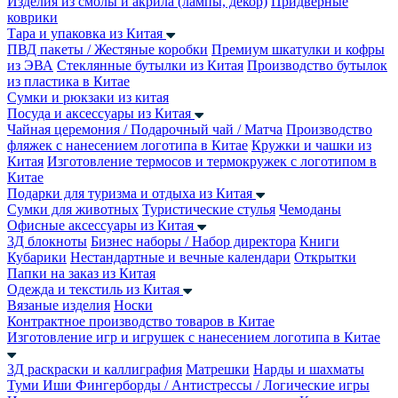
Изделия из смолы и акрила (лампы, декор)
Придверные
коврики
Тара и упаковка из Китая
ПВД пакеты / Жестяные коробки
Премиум шкатулки и кофры
из ЭВА
Стеклянные бутылки из Китая
Производство бутылок
из пластика в Китае
Сумки и рюкзаки из китая
Посуда и аксессуары из Китая
Чайная церемония / Подарочный чай / Матча
Производство
фляжек с нанесением логотипа в Китае
Кружки и чашки из
Китая
Изготовление термосов и термокружек с логотипом в
Китае
Подарки для туризма и отдыха из Китая
Сумки для животных
Туристические стулья
Чемоданы
Офисные аксессуары из Китая
3Д блокноты
Бизнес наборы / Набор директора
Книги
Кубарики
Нестандартные и вечные календари
Открытки
Папки на заказ из Китая
Одежда и текстиль из Китая
Вязаные изделия
Носки
Контрактное производство товаров в Китае
Изготовление игр и игрушек с нанесением логотипа в Китае
3Д раскраски и каллиграфия
Матрешки
Нарды и шахматы
Туми Иши
Фингерборды / Антистрессы / Логические игры