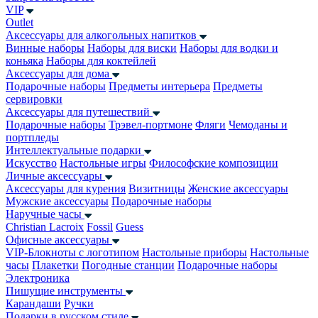
VIP
Outlet
Аксессуары для алкогольных напитков
Винные наборы
Наборы для виски
Наборы для водки и
коньяка
Наборы для коктейлей
Аксессуары для дома
Подарочные наборы
Предметы интерьера
Предметы
сервировки
Аксессуары для путешествий
Подарочные наборы
Трэвел-портмоне
Фляги
Чемоданы и
портпледы
Интеллектуальные подарки
Искусство
Настольные игры
Философские композиции
Личные аксессуары
Аксессуары для курения
Визитницы
Женские аксессуары
Мужские аксессуары
Подарочные наборы
Наручные часы
Christian Lacroix
Fossil
Guess
Офисные аксессуары
VIP-Блокноты с логотипом
Настольные приборы
Настольные
часы
Плакетки
Погодные станции
Подарочные наборы
Электроника
Пишущие инструменты
Карандаши
Ручки
Подарки в русском стиле