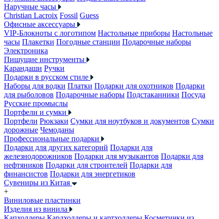
Наручные часы
Christian Lacroix
Fossil
Guess
Офисные аксессуары
VIP-Блокноты с логотипом
Настольные приборы
Настольные
часы
Плакетки
Погодные станции
Подарочные наборы
Электроника
Пишущие инструменты
Карандаши
Ручки
Подарки в русском стиле
Наборы для водки
Платки
Подарки для охотников
Подарки
для рыболовов
Подарочные наборы
Подстаканники
Посуда
Русские промыслы
Портфели и сумки
Портфели
Рюкзаки
Сумки для ноутбуков и документов
Сумки
дорожные
Чемоданы
Профессиональные подарки
Подарки для других категорий
Подарки для
железнодорожников
Подарки для музыкантов
Подарки для
нефтяников
Подарки для строителей
Подарки для
финансистов
Подарки для энергетиков
Сувениры из Китая
+
Виниловые пластинки
Изделия из винила
Капхолдеры
Кардхолдеры и картхолдеры
Косметички из