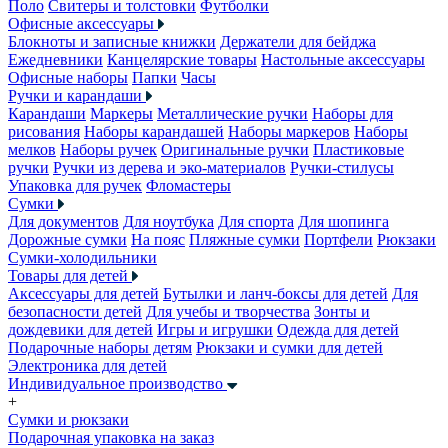
Поло
Свитеры и толстовки
Футболки
Офисные аксессуары
Блокноты и записные книжки
Держатели для бейджа
Ежедневники
Канцелярские товары
Настольные аксессуары
Офисные наборы
Папки
Часы
Ручки и карандаши
Карандаши
Маркеры
Металлические ручки
Наборы для
рисования
Наборы карандашей
Наборы маркеров
Наборы
мелков
Наборы ручек
Оригинальные ручки
Пластиковые
ручки
Ручки из дерева и эко-материалов
Ручки-стилусы
Упаковка для ручек
Фломастеры
Сумки
Для документов
Для ноутбука
Для спорта
Для шопинга
Дорожные сумки
На пояс
Пляжные сумки
Портфели
Рюкзаки
Сумки-холодильники
Товары для детей
Аксессуары для детей
Бутылки и ланч-боксы для детей
Для
безопасности детей
Для учебы и творчества
Зонты и
дождевики для детей
Игры и игрушки
Одежда для детей
Подарочные наборы детям
Рюкзаки и сумки для детей
Электроника для детей
Индивидуальное производство
+
Сумки и рюкзаки
Подарочная упаковка на заказ