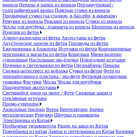
винила
Пеналы и папки из винила
Перламутровый /
голографический винил
Поясные сумки из винила
Прозрачные сумки (на стадион, в бассейн, в аквапарк)
Ремувки из винила
Рюкзаки из винила
Сумки из винила
Чехлы для ноутбука / планшета из винила
Шопперы из винила
Изделия из фетра
Адвент-календари из фетра
Аксессуары из фетра
Акустические панели из фетра
Гирлянды из фетра
Ежедневники и блокноты
Игрушки из фетра
Корпоративные
персонажи и маскоты из фетра
Кошельки
Мини-валенки
сувенирные
Настольные эко-ёлочки
Новогодние игрушки
Ночники и светильники из фетра
Органайзеры
Пеналы
Снежки-антистресс из войлока
Сумки из фетра
Фетр из
переработанного пластика / эко-фетр
Фетровая подарочная
упаковка
Фигурки
Чехлы
Чехлы для ноутбуков
Праздничные аксессуары
Светящийся декор на эвент / Фетр
Снежные шары и
стеклянные игрушки
Промо-сувениры
Акриловые брелоки
Веера
Вентиляторы
Значки
металлические
Ремувки
Шнурки и паракорды
Электроника из Китая
Необычные увлажнители
Рации на заказ из Китая
Повербанки из китая
Лампы и светильники из Китая
Колонки
и наушники из Китая
Зарядные устройства и провода для