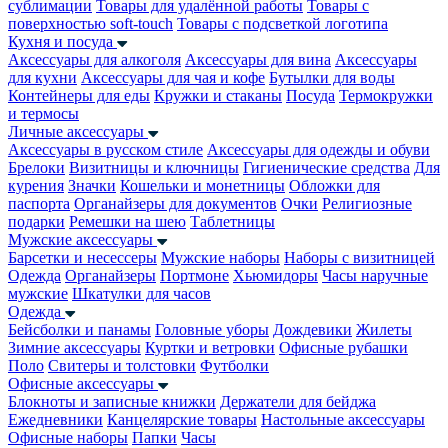
сублимации
Товары для удалённой работы
Товары с
поверхностью soft-touch
Товары с подсветкой логотипа
Кухня и посуда
Аксессуары для алкоголя
Аксессуары для вина
Аксессуары
для кухни
Аксессуары для чая и кофе
Бутылки для воды
Контейнеры для еды
Кружки и стаканы
Посуда
Термокружки
и термосы
Личные аксессуары
Аксессуары в русском стиле
Аксессуары для одежды и обуви
Брелоки
Визитницы и ключницы
Гигиенические средства
Для
курения
Значки
Кошельки и монетницы
Обложки для
паспорта
Органайзеры для документов
Очки
Религиозные
подарки
Ремешки на шею
Таблетницы
Мужские аксессуары
Барсетки и несессеры
Мужские наборы
Наборы с визитницей
Одежда
Органайзеры
Портмоне
Хьюмидоры
Часы наручные
мужские
Шкатулки для часов
Одежда
Бейсболки и панамы
Головные уборы
Дождевики
Жилеты
Зимние аксессуары
Куртки и ветровки
Офисные рубашки
Поло
Свитеры и толстовки
Футболки
Офисные аксессуары
Блокноты и записные книжки
Держатели для бейджа
Ежедневники
Канцелярские товары
Настольные аксессуары
Офисные наборы
Папки
Часы