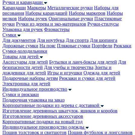
Ручки и карандаши
Карандаши
Маркеры
Металлические ручки
Наборы для
рисования
Наборы карандашей
Наборы маркеров
Наборы
мелков
Наборы ручек
Оригинальные ручки
Пластиковые
ручки
Ручки из дерева и эко-материалов
Ручки-стилусы
Упаковка для ручек
Фломастеры
Сумки
Для документов
Для ноутбука
Для спорта
Для шопинга
Дорожные сумки
На пояс
Пляжные сумки
Портфели
Рюкзаки
Сумки-холодильники
Товары для детей
Аксессуары для детей
Бутылки и ланч-боксы для детей
Для
безопасности детей
Для учебы и творчества
Зонты и
дождевики для детей
Игры и игрушки
Одежда для детей
Подарочные наборы детям
Рюкзаки и сумки для детей
Электроника для детей
Индивидуальное производство
Сумки и рюкзаки
Подарочная упаковка на заказ
Корпоративные подарки из дерева с доставкой
Изготовление деревянных шкатулок, ящиков и коробов
Изготовление деревянных аксессуаров
Корпоративные подарки на новый год
Индивидуальное производство одежды
Пошив толстовок и свитшотов
Пошив футболок и лонгсливов