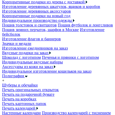
Корпоративные подарки из дерева с доставкой
Изготовление деревянных шкатулок, ящиков и коробов
Изготовление деревянных аксессуаров
Корпоративные подарки на новый год
Индивидуальное производство одежды
Пошив толстовок и свитшотов
Пошив футболок и лонгсливов
Пошив зимних перчаток, шарфов в Москве
Изготовление
бейсболок
Изготовление флагов и баннеров
Значки и медали
Изготовление ежедневников на заказ
Вкусные подарки на заказ
Шоколад с логотипом
Печенья и пряники с логотипом
Индивидуальные вкусные наборы
Аксессуары из кожи на заказ
Индивидуальное изготовление кошельков на заказ
Полиграфия
+
Шуберы и обечайки
Печать оригинальных открыток
Печать на подарочной бумаге
Печать на коробках
Печать картонных папок
Печать календарей
Настенные календари
Производство календарей с тиснением