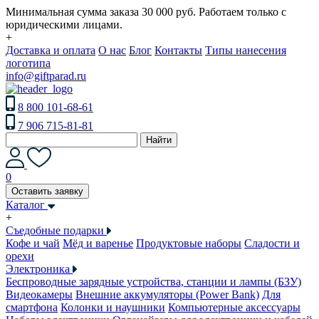
Минимальная сумма заказа 30 000 руб. Работаем только с
юридическими лицами.
+
Доставка и оплата
О нас
Блог
Контакты
Типы нанесения
логотипа
info@giftparad.ru
8 800 101-68-61
7 906 715-81-81
Найти
0
Оставить заявку
Каталог
+
Съедобные подарки
Кофе и чай
Мёд и варенье
Продуктовые наборы
Сладости и
орехи
Электроника
Беспроводные зарядные устройства, станции и лампы (БЗУ)
Видеокамеры
Внешние аккумуляторы (Power Bank)
Для
смартфона
Колонки и наушники
Компьютерные аксессуары