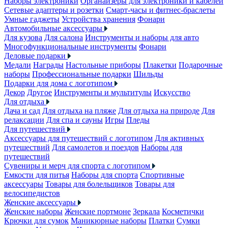
Наборы электроники
Органайзеры для электроники и кабелей
Сетевые адаптеры и розетки
Смарт-часы и фитнес-браслеты
Умные гаджеты
Устройства хранения
Фонари
Автомобильные аксессуары
Для кузова
Для салона
Инструменты и наборы для авто
Многофункциональные инструменты
Фонари
Деловые подарки
Медали
Награды
Настольные приборы
Плакетки
Подарочные
наборы
Профессиональные подарки
Шильды
Подарки для дома с логотипом
Декор
Другое
Инструменты и мультитулы
Искусство
Для отдыха
Дача и сад
Для отдыха на пляже
Для отдыха на природе
Для
релаксации
Для спа и сауны
Игры
Пледы
Для путешествий
Аксессуары для путешествий с логотипом
Для активных
путешествий
Для самолетов и поездов
Наборы для
путешествий
Сувениры и мерч для спорта с логотипом
Емкости для питья
Наборы для спорта
Спортивные
аксессуары
Товары для болельщиков
Товары для
велосипедистов
Женские аксессуары
Женские наборы
Женские портмоне
Зеркала
Косметички
Крючки для сумок
Маникюрные наборы
Платки
Сумки