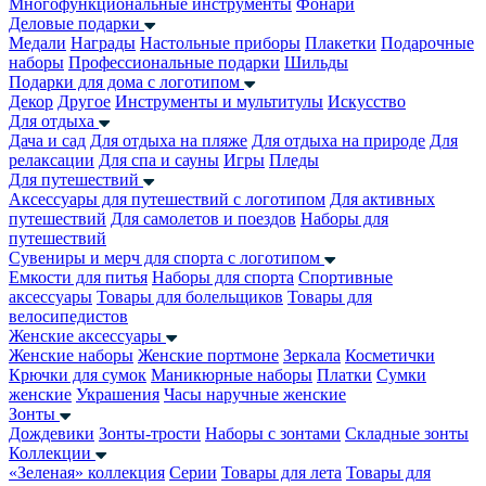
Многофункциональные инструменты
Фонари
Деловые подарки
Медали
Награды
Настольные приборы
Плакетки
Подарочные
наборы
Профессиональные подарки
Шильды
Подарки для дома с логотипом
Декор
Другое
Инструменты и мультитулы
Искусство
Для отдыха
Дача и сад
Для отдыха на пляже
Для отдыха на природе
Для
релаксации
Для спа и сауны
Игры
Пледы
Для путешествий
Аксессуары для путешествий с логотипом
Для активных
путешествий
Для самолетов и поездов
Наборы для
путешествий
Сувениры и мерч для спорта с логотипом
Емкости для питья
Наборы для спорта
Спортивные
аксессуары
Товары для болельщиков
Товары для
велосипедистов
Женские аксессуары
Женские наборы
Женские портмоне
Зеркала
Косметички
Крючки для сумок
Маникюрные наборы
Платки
Сумки
женские
Украшения
Часы наручные женские
Зонты
Дождевики
Зонты-трости
Наборы с зонтами
Складные зонты
Коллекции
«Зеленая» коллекция
Серии
Товары для лета
Товары для