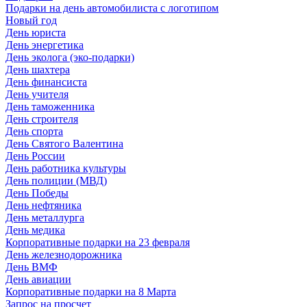
Подарки на день автомобилиста с логотипом
Новый год
День юриста
День энергетика
День эколога (эко-подарки)
День шахтера
День финансиста
День учителя
День таможенника
День строителя
День спорта
День Святого Валентина
День России
День работника культуры
День полиции (МВД)
День Победы
День нефтяника
День металлурга
День медика
Корпоративные подарки на 23 февраля
День железнодорожника
День ВМФ
День авиации
Корпоративные подарки на 8 Марта
Запрос на просчет