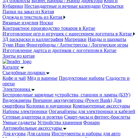
3Д блокноты
Бизнес наборы / Набор директора
Книги
Кубарики
Нестандартные и вечные календари
Открытки
Папки на заказ из Китая
Одежда и текстиль из Китая
Вязаные изделия
Носки
Контрактное производство товаров в Китае
Изготовление игр и игрушек с нанесением логотипа в Китае
3Д раскраски и каллиграфия
Матрешки
Нарды и шахматы
Туми Иши
Фингерборды / Антистрессы / Логические игры
Изготовление дартса и дротиков с логотипом в Китае
Зонты из китая
Каталог
Съедобные подарки
Кофе и чай
Мёд и варенье
Продуктовые наборы
Сладости и
орехи
Электроника
Беспроводные зарядные устройства, станции и лампы (БЗУ)
Видеокамеры
Внешние аккумуляторы (Power Bank)
Для
смартфона
Колонки и наушники
Компьютерные аксессуары
Наборы электроники
Органайзеры для электроники и кабелей
Сетевые адаптеры и розетки
Смарт-часы и фитнес-браслеты
Умные гаджеты
Устройства хранения
Фонари
Автомобильные аксессуары
Для кузова
Для салона
Инструменты и наборы для авто