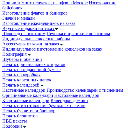
Пошив зимних перчаток, шарфов в Москве
Изготовление
бейсболок
Изготовление флагов и баннеров
Значки и медали
Изготовление ежедневников на заказ
Вкусные подарки на заказ
Шоколад с логотипом
Печенья и пряники с логотипом
Индивидуальные вкусные наборы
Аксессуары из кожи на заказ
Индивидуальное изготовление кошельков на заказ
Полиграфия
Шуберы и обечайки
Печать оригинальных открыток
Печать на подарочной бумаге
Печать на коробках
Печать картонных папок
Печать календарей
Настенные календари
Производство календарей с тиснением
Оригинальные календари
Настольные календари
Квартальные календари
Календари-домики
Печать и изготовление бумажных пакетов
Печать буклетов и брошюр
Печать блокнотов
ПВД пакеты
Подборки