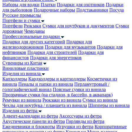
Наборы для водки
Платки
Подарки для охотников
Подарки
для рыболовов
Подарочные наборы
Подстаканники
Посуда
Русские промыслы
Портфели и сумки
Портфели
Рюкзаки
Сумки для ноутбуков и документов
Сумки
дорожные
Чемоданы
Профессиональные подарки
Подарки для других категорий
Подарки для
железнодорожников
Подарки для музыкантов
Подарки для
нефтяников
Подарки для строителей
Подарки для
финансистов
Подарки для энергетиков
Сувениры из Китая
Виниловые пластинки
Изделия из винила
Капхолдеры
Кардхолдеры и картхолдеры
Косметички из
винила
Пеналы и папки из винила
Перламутровый /
голографический винил
Поясные сумки из винила
Прозрачные сумки (на стадион, в бассейн, в аквапарк)
Ремувки из винила
Рюкзаки из винила
Сумки из винила
Чехлы для ноутбука / планшета из винила
Шопперы из винила
Изделия из фетра
Адвент-календари из фетра
Аксессуары из фетра
Акустические панели из фетра
Гирлянды из фетра
Ежедневники и блокноты
Игрушки из фетра
Корпоративные
персонажи и маскоты из фетра
Кошельки
Мини-валенки