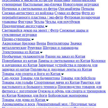
сувенирные
Настольные эко-ёлочки
Новогодние игрушки
Ночники и светильники из фетра
Органайзеры
Пеналы
Снежки-антистресс из войлока
Сумки из фетра
Фетр из
переработанного пластика / эко-фетр
Фетровая подарочная
упаковка
Фигурки
Чехлы
Чехлы для ноутбуков
Праздничные аксессуары
Светящийся декор на эвент / Фетр
Снежные шары и
стеклянные игрушки
Промо-сувениры
Акриловые брелоки
Веера
Вентиляторы
Значки
металлические
Ремувки
Шнурки и паракорды
Электроника из Китая
Необычные увлажнители
Рации на заказ из Китая
Повербанки из китая
Лампы и светильники из Китая
Колонки
и наушники из Китая
Зарядные устройства и провода для
зарядки из китая
Гирлянды и диодные ленты из Китая
Товары для спорта и йоги из Китая
Сап-доски
Товары для бадминтона
Товары для бейсбола
Товары для гольфа
Спортивные мячи из Китая
Ракетки для
настольного и большого тенниса
Производство товаров для
фитнеса с логотипом
Одежда и обувь для спорта и тренировок
из Китая
Коврики для йоги
Бойцовская экипировка
Товары для дома из Китая
Аромалампы и воск
Декоративный мох / Песочные часы