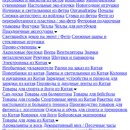
сувенирные
Настольные эко-ёлочки
Новогодние игрушки
Ночники и светильники из фетра
Органайзеры
Пеналы
Снежки-антистресс из войлока
Сумки из фетра
Фетр из
переработанного пластика / эко-фетр
Фетровая подарочная
упаковка
Фигурки
Чехлы
Чехлы для ноутбуков
Праздничные аксессуары
Светящийся декор на эвент / Фетр
Снежные шары и
стеклянные игрушки
Промо-сувениры
Акриловые брелоки
Веера
Вентиляторы
Значки
металлические
Ремувки
Шнурки и паракорды
Электроника из Китая
Необычные увлажнители
Рации на заказ из Китая
Повербанки из китая
Лампы и светильники из Китая
Колонки
и наушники из Китая
Зарядные устройства и провода для
зарядки из китая
Гирлянды и диодные ленты из Китая
Товары для спорта и йоги из Китая
Сап-доски
Товары для бадминтона
Товары для бейсбола
Товары для гольфа
Спортивные мячи из Китая
Ракетки для
настольного и большого тенниса
Производство товаров для
фитнеса с логотипом
Одежда и обувь для спорта и тренировок
из Китая
Коврики для йоги
Бойцовская экипировка
Товары для дома из Китая
Аромалампы и воск
Декоративный мох / Песочные часы