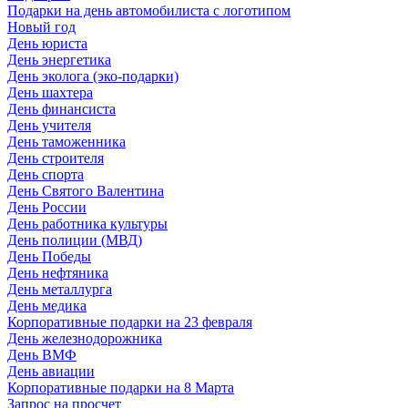
Подарки на день автомобилиста с логотипом
Новый год
День юриста
День энергетика
День эколога (эко-подарки)
День шахтера
День финансиста
День учителя
День таможенника
День строителя
День спорта
День Святого Валентина
День России
День работника культуры
День полиции (МВД)
День Победы
День нефтяника
День металлурга
День медика
Корпоративные подарки на 23 февраля
День железнодорожника
День ВМФ
День авиации
Корпоративные подарки на 8 Марта
Запрос на просчет