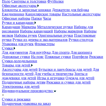
Поло
Свитеры и толстовки
Футболки
Офисные аксессуары
Блокноты и записные книжки
Держатели для бейджа
Ежедневники
Канцелярские товары
Настольные аксессуары
Офисные наборы
Папки
Часы
Ручки и карандаши
Карандаши
Маркеры
Металлические ручки
Наборы для
рисования
Наборы карандашей
Наборы маркеров
Наборы
мелков
Наборы ручек
Оригинальные ручки
Пластиковые
ручки
Ручки из дерева и эко-материалов
Ручки-стилусы
Упаковка для ручек
Фломастеры
Сумки
Для документов
Для ноутбука
Для спорта
Для шопинга
Дорожные сумки
На пояс
Пляжные сумки
Портфели
Рюкзаки
Сумки-холодильники
Товары для детей
Аксессуары для детей
Бутылки и ланч-боксы для детей
Для
безопасности детей
Для учебы и творчества
Зонты и
дождевики для детей
Игры и игрушки
Одежда для детей
Подарочные наборы детям
Рюкзаки и сумки для детей
Электроника для детей
Индивидуальное производство
+
Сумки и рюкзаки
Подарочная упаковка на заказ