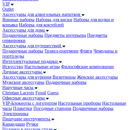
VIP
Outlet
Аксессуары для алкогольных напитков
Винные наборы
Наборы для виски
Наборы для водки и
коньяка
Наборы для коктейлей
Аксессуары для дома
Подарочные наборы
Предметы интерьера
Предметы
сервировки
Аксессуары для путешествий
Подарочные наборы
Трэвел-портмоне
Фляги
Чемоданы и
портпледы
Интеллектуальные подарки
Искусство
Настольные игры
Философские композиции
Личные аксессуары
Аксессуары для курения
Визитницы
Женские аксессуары
Мужские аксессуары
Подарочные наборы
Наручные часы
Christian Lacroix
Fossil
Guess
Офисные аксессуары
VIP-Блокноты с логотипом
Настольные приборы
Настольные
часы
Плакетки
Погодные станции
Подарочные наборы
Электроника
Пишущие инструменты
Карандаши
Ручки
Подарки в русском стиле