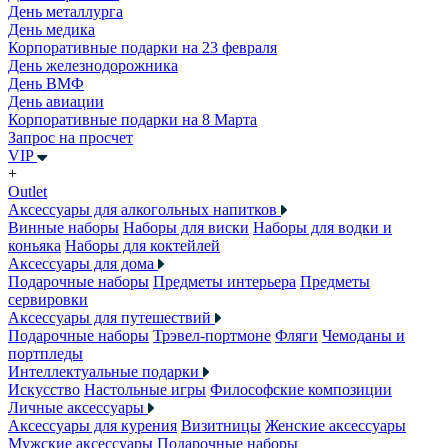
День металлурга
День медика
Корпоративные подарки на 23 февраля
День железнодорожника
День ВМФ
День авиации
Корпоративные подарки на 8 Марта
Запрос на просчет
VIP
+
Outlet
Аксессуары для алкогольных напитков
Винные наборы
Наборы для виски
Наборы для водки и
коньяка
Наборы для коктейлей
Аксессуары для дома
Подарочные наборы
Предметы интерьера
Предметы
сервировки
Аксессуары для путешествий
Подарочные наборы
Трэвел-портмоне
Фляги
Чемоданы и
портпледы
Интеллектуальные подарки
Искусство
Настольные игры
Философские композиции
Личные аксессуары
Аксессуары для курения
Визитницы
Женские аксессуары
Мужские аксессуары
Подарочные наборы