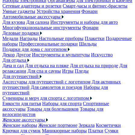
Наборы электроники
Органайзеры для электроники и кабелей
Сетевые адаптеры и розетки
Смарт-часы и фитнес-браслеты
Умные гаджеты
Устройства хранения
Фонари
Автомобильные аксессуары
Для кузова
Для салона
Инструменты и наборы для авто
Многофункциональные инструменты
Фонари
Деловые подарки
Медали
Награды
Настольные приборы
Плакетки
Подарочные
наборы
Профессиональные подарки
Шильды
Подарки для дома с логотипом
Декор
Другое
Инструменты и мультитулы
Искусство
Для отдыха
Дача и сад
Для отдыха на пляже
Для отдыха на природе
Для
релаксации
Для спа и сауны
Игры
Пледы
Для путешествий
Аксессуары для путешествий с логотипом
Для активных
путешествий
Для самолетов и поездов
Наборы для
путешествий
Сувениры и мерч для спорта с логотипом
Емкости для питья
Наборы для спорта
Спортивные
аксессуары
Товары для болельщиков
Товары для
велосипедистов
Женские аксессуары
Женские наборы
Женские портмоне
Зеркала
Косметички
Крючки для сумок
Маникюрные наборы
Платки
Сумки