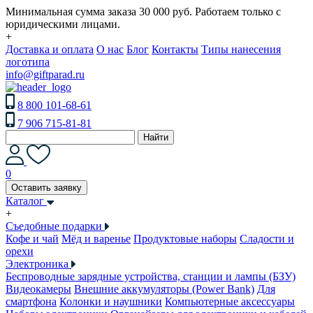
Минимальная сумма заказа 30 000 руб. Работаем только с
юридическими лицами.
+
Доставка и оплата
О нас
Блог
Контакты
Типы нанесения
логотипа
info@giftparad.ru
8 800 101-68-61
7 906 715-81-81
Найти
0
Оставить заявку
Каталог
+
Съедобные подарки
Кофе и чай
Мёд и варенье
Продуктовые наборы
Сладости и
орехи
Электроника
Беспроводные зарядные устройства, станции и лампы (БЗУ)
Видеокамеры
Внешние аккумуляторы (Power Bank)
Для
смартфона
Колонки и наушники
Компьютерные аксессуары