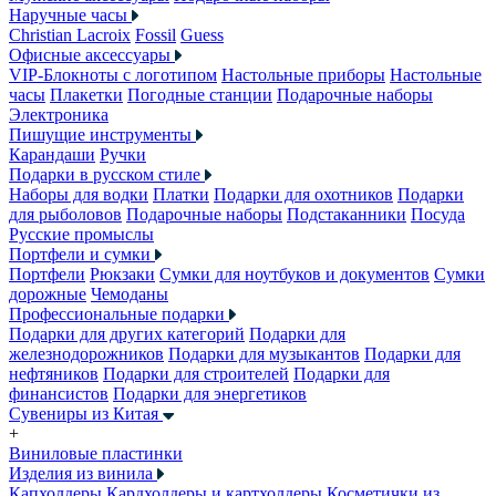
Наручные часы
Christian Lacroix
Fossil
Guess
Офисные аксессуары
VIP-Блокноты с логотипом
Настольные приборы
Настольные
часы
Плакетки
Погодные станции
Подарочные наборы
Электроника
Пишущие инструменты
Карандаши
Ручки
Подарки в русском стиле
Наборы для водки
Платки
Подарки для охотников
Подарки
для рыболовов
Подарочные наборы
Подстаканники
Посуда
Русские промыслы
Портфели и сумки
Портфели
Рюкзаки
Сумки для ноутбуков и документов
Сумки
дорожные
Чемоданы
Профессиональные подарки
Подарки для других категорий
Подарки для
железнодорожников
Подарки для музыкантов
Подарки для
нефтяников
Подарки для строителей
Подарки для
финансистов
Подарки для энергетиков
Сувениры из Китая
+
Виниловые пластинки
Изделия из винила
Капхолдеры
Кардхолдеры и картхолдеры
Косметички из