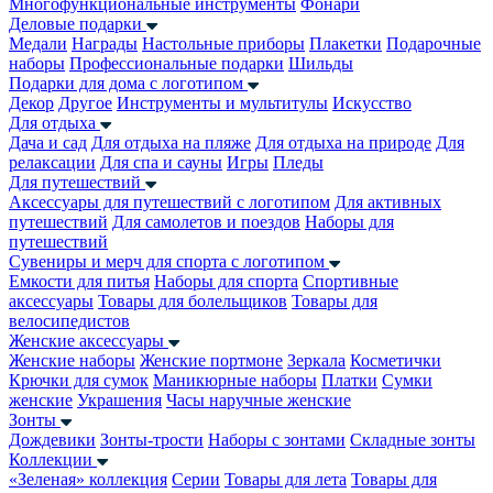
Многофункциональные инструменты
Фонари
Деловые подарки
Медали
Награды
Настольные приборы
Плакетки
Подарочные
наборы
Профессиональные подарки
Шильды
Подарки для дома с логотипом
Декор
Другое
Инструменты и мультитулы
Искусство
Для отдыха
Дача и сад
Для отдыха на пляже
Для отдыха на природе
Для
релаксации
Для спа и сауны
Игры
Пледы
Для путешествий
Аксессуары для путешествий с логотипом
Для активных
путешествий
Для самолетов и поездов
Наборы для
путешествий
Сувениры и мерч для спорта с логотипом
Емкости для питья
Наборы для спорта
Спортивные
аксессуары
Товары для болельщиков
Товары для
велосипедистов
Женские аксессуары
Женские наборы
Женские портмоне
Зеркала
Косметички
Крючки для сумок
Маникюрные наборы
Платки
Сумки
женские
Украшения
Часы наручные женские
Зонты
Дождевики
Зонты-трости
Наборы с зонтами
Складные зонты
Коллекции
«Зеленая» коллекция
Серии
Товары для лета
Товары для