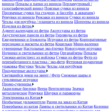
винила
Пеналы и папки из винила
Перламутровый /
голографический винил
Поясные сумки из винила
Прозрачные сумки (на стадион, в бассейн, в аквапарк)
Ремувки из винила
Рюкзаки из винила
Сумки из винила
Чехлы для ноутбука / планшета из винила
Шопперы из винила
Изделия из фетра
Адвент-календари из фетра
Аксессуары из фетра
Акустические панели из фетра
Гирлянды из фетра
Ежедневники и блокноты
Игрушки из фетра
Корпоративные
персонажи и маскоты из фетра
Кошельки
Мини-валенки
сувенирные
Настольные эко-ёлочки
Новогодние игрушки
Ночники и светильники из фетра
Органайзеры
Пеналы
Снежки-антистресс из войлока
Сумки из фетра
Фетр из
переработанного пластика / эко-фетр
Фетровая подарочная
упаковка
Фигурки
Чехлы
Чехлы для ноутбуков
Праздничные аксессуары
Светящийся декор на эвент / Фетр
Снежные шары и
стеклянные игрушки
Промо-сувениры
Акриловые брелоки
Веера
Вентиляторы
Значки
металлические
Ремувки
Шнурки и паракорды
Электроника из Китая
Необычные увлажнители
Рации на заказ из Китая
Повербанки из китая
Лампы и светильники из Китая
Колонки
и наушники из Китая
Зарядные устройства и провода для