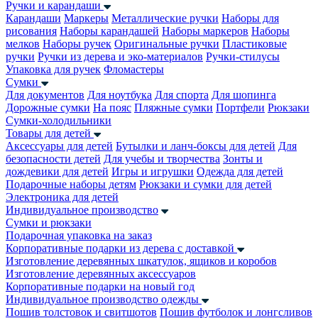
Ручки и карандаши
Карандаши
Маркеры
Металлические ручки
Наборы для
рисования
Наборы карандашей
Наборы маркеров
Наборы
мелков
Наборы ручек
Оригинальные ручки
Пластиковые
ручки
Ручки из дерева и эко-материалов
Ручки-стилусы
Упаковка для ручек
Фломастеры
Сумки
Для документов
Для ноутбука
Для спорта
Для шопинга
Дорожные сумки
На пояс
Пляжные сумки
Портфели
Рюкзаки
Сумки-холодильники
Товары для детей
Аксессуары для детей
Бутылки и ланч-боксы для детей
Для
безопасности детей
Для учебы и творчества
Зонты и
дождевики для детей
Игры и игрушки
Одежда для детей
Подарочные наборы детям
Рюкзаки и сумки для детей
Электроника для детей
Индивидуальное производство
Сумки и рюкзаки
Подарочная упаковка на заказ
Корпоративные подарки из дерева с доставкой
Изготовление деревянных шкатулок, ящиков и коробов
Изготовление деревянных аксессуаров
Корпоративные подарки на новый год
Индивидуальное производство одежды
Пошив толстовок и свитшотов
Пошив футболок и лонгсливов