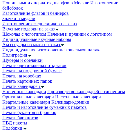
Пошив зимних перчаток, шарфов в Москве
Изготовление
бейсболок
Изготовление флагов и баннеров
Значки и медали
Изготовление ежедневников на заказ
Вкусные подарки на заказ
Шоколад с логотипом
Печенья и пряники с логотипом
Индивидуальные вкусные наборы
Аксессуары из кожи на заказ
Индивидуальное изготовление кошельков на заказ
Полиграфия
Шуберы и обечайки
Печать оригинальных открыток
Печать на подарочной бумаге
Печать на коробках
Печать картонных папок
Печать календарей
Настенные календари
Производство календарей с тиснением
Оригинальные календари
Настольные календари
Квартальные календари
Календари-домики
Печать и изготовление бумажных пакетов
Печать буклетов и брошюр
Печать блокнотов
ПВД пакеты
Подборки