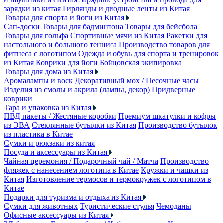
зарядки из китая
Гирлянды и диодные ленты из Китая
Товары для спорта и йоги из Китая
Сап-доски
Товары для бадминтона
Товары для бейсбола
Товары для гольфа
Спортивные мячи из Китая
Ракетки для
настольного и большого тенниса
Производство товаров для
фитнеса с логотипом
Одежда и обувь для спорта и тренировок
из Китая
Коврики для йоги
Бойцовская экипировка
Товары для дома из Китая
Аромалампы и воск
Декоративный мох / Песочные часы
Изделия из смолы и акрила (лампы, декор)
Придверные
коврики
Тара и упаковка из Китая
ПВД пакеты / Жестяные коробки
Премиум шкатулки и кофры
из ЭВА
Стеклянные бутылки из Китая
Производство бутылок
из пластика в Китае
Сумки и рюкзаки из китая
Посуда и аксессуары из Китая
Чайная церемония / Подарочный чай / Матча
Производство
фляжек с нанесением логотипа в Китае
Кружки и чашки из
Китая
Изготовление термосов и термокружек с логотипом в
Китае
Подарки для туризма и отдыха из Китая
Сумки для животных
Туристические стулья
Чемоданы
Офисные аксессуары из Китая