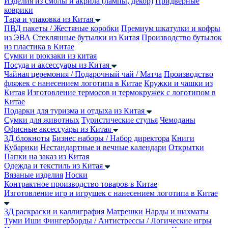
Изделия из смолы и акрила (лампы, декор)
Придверные
коврики
Тара и упаковка из Китая
ПВД пакеты / Жестяные коробки
Премиум шкатулки и кофры
из ЭВА
Стеклянные бутылки из Китая
Производство бутылок
из пластика в Китае
Сумки и рюкзаки из китая
Посуда и аксессуары из Китая
Чайная церемония / Подарочный чай / Матча
Производство
фляжек с нанесением логотипа в Китае
Кружки и чашки из
Китая
Изготовление термосов и термокружек с логотипом в
Китае
Подарки для туризма и отдыха из Китая
Сумки для животных
Туристические стулья
Чемоданы
Офисные аксессуары из Китая
3Д блокноты
Бизнес наборы / Набор директора
Книги
Кубарики
Нестандартные и вечные календари
Открытки
Папки на заказ из Китая
Одежда и текстиль из Китая
Вязаные изделия
Носки
Контрактное производство товаров в Китае
Изготовление игр и игрушек с нанесением логотипа в Китае
3Д раскраски и каллиграфия
Матрешки
Нарды и шахматы
Туми Иши
Фингерборды / Антистрессы / Логические игры