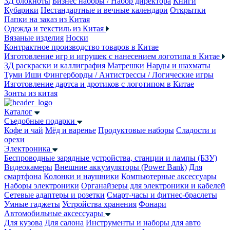
3Д блокноты
Бизнес наборы / Набор директора
Книги
Кубарики
Нестандартные и вечные календари
Открытки
Папки на заказ из Китая
Одежда и текстиль из Китая
Вязаные изделия
Носки
Контрактное производство товаров в Китае
Изготовление игр и игрушек с нанесением логотипа в Китае
3Д раскраски и каллиграфия
Матрешки
Нарды и шахматы
Туми Иши
Фингерборды / Антистрессы / Логические игры
Изготовление дартса и дротиков с логотипом в Китае
Зонты из китая
Каталог
Съедобные подарки
Кофе и чай
Мёд и варенье
Продуктовые наборы
Сладости и
орехи
Электроника
Беспроводные зарядные устройства, станции и лампы (БЗУ)
Видеокамеры
Внешние аккумуляторы (Power Bank)
Для
смартфона
Колонки и наушники
Компьютерные аксессуары
Наборы электроники
Органайзеры для электроники и кабелей
Сетевые адаптеры и розетки
Смарт-часы и фитнес-браслеты
Умные гаджеты
Устройства хранения
Фонари
Автомобильные аксессуары
Для кузова
Для салона
Инструменты и наборы для авто