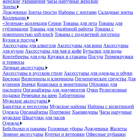
женские
Украшения
Часы наручные женские
Зонты
Дождевики
Зонты-трости
Наборы с зонтами
Складные зонты
Коллекции
«Зеленая» коллекция
Серии
Товары для лета
Товары для
сублимации
Товары для удалённой работы
Товары с
поверхностью soft-touch
Товары с подсветкой логотипа
Кухня и посуда
Аксессуары для алкоголя
Аксессуары для вина
Аксессуары
для кухни
Аксессуары для чая и кофе
Бутылки для воды
Контейнеры для еды
Кружки и стаканы
Посуда
Термокружки
и термосы
Личные аксессуары
Аксессуары в русском стиле
Аксессуары для одежды и обуви
Брелоки
Визитницы и ключницы
Гигиенические средства
Для
курения
Значки
Кошельки и монетницы
Обложки для
паспорта
Органайзеры для документов
Очки
Религиозные
подарки
Ремешки на шею
Таблетницы
Мужские аксессуары
Барсетки и несессеры
Мужские наборы
Наборы с визитницей
Одежда
Органайзеры
Портмоне
Хьюмидоры
Часы наручные
мужские
Шкатулки для часов
Одежда
Бейсболки и панамы
Головные уборы
Дождевики
Жилеты
Зимние аксессуары
Куртки и ветровки
Офисные рубашки