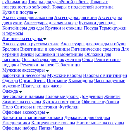
сублимации
Товары для удалённой работы
Товары с
поверхностью soft-touch
Товары с подсветкой логотипа
Кухня и посуда
Аксессуары для алкоголя
Аксессуары для вина
Аксессуары
для кухни
Аксессуары для чая и кофе
Бутылки для воды
Контейнеры для еды
Кружки и стаканы
Посуда
Термокружки
и термосы
Личные аксессуары
Аксессуары в русском стиле
Аксессуары для одежды и обуви
Брелоки
Визитницы и ключницы
Гигиенические средства
Для
курения
Значки
Кошельки и монетницы
Обложки для
паспорта
Органайзеры для документов
Очки
Религиозные
подарки
Ремешки на шею
Таблетницы
Мужские аксессуары
Барсетки и несессеры
Мужские наборы
Наборы с визитницей
Одежда
Органайзеры
Портмоне
Хьюмидоры
Часы наручные
мужские
Шкатулки для часов
Одежда
Бейсболки и панамы
Головные уборы
Дождевики
Жилеты
Зимние аксессуары
Куртки и ветровки
Офисные рубашки
Поло
Свитеры и толстовки
Футболки
Офисные аксессуары
Блокноты и записные книжки
Держатели для бейджа
Ежедневники
Канцелярские товары
Настольные аксессуары
Офисные наборы
Папки
Часы