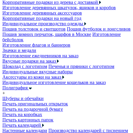
Корпоративные подарки из дерева с доставкой
Изготовление деревянных шкатулок, ящиков и коробов
Изготовление деревянных аксессуаров
Корпоративные подарки на новый год
Индивидуальное производство одежды
Пошив толстовок и свитшотов
Пошив футболок и лонгсливов
Пошив зимних перчаток, шарфов в Москве
Изготовление
бейсболок
Изготовление флагов и баннеров
Значки и медали
Изготовление ежедневников на заказ
Вкусные подарки на заказ
Шоколад с логотипом
Печенья и пряники с логотипом
Индивидуальные вкусные наборы
Аксессуары из кожи на заказ
Индивидуальное изготовление кошельков на заказ
Полиграфия
+
Шуберы и обечайки
Печать оригинальных открыток
Печать на подарочной бумаге
Печать на коробках
Печать картонных папок
Печать календарей
Настенные календари
Производство календарей с тиснением