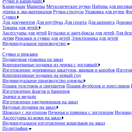
Ручки и карандаши
Карандаши
Маркеры
Металлические ручки
Наборы для рисова
дерева и эко-материалов
Ручки-стилусы
Упаковка для ручек
Фл
Сумки
Для документов
Для ноутбука
Для спорта
Для шопинга
Дорожн
Товары для детей
Аксессуары для детей
Бутылки и ланч-боксы для детей
Для без
детям
Рюкзаки и сумки для детей
Электроника для детей
Индивидуальное производство
+
Сумки и рюкзаки
Подарочная упаковка на заказ
Корпоративные подарки из дерева с доставкой
Изготовление деревянных шкатулок, ящиков и коробов
Изготов
Корпоративные подарки на новый год
Индивидуальное производство одежды
Пошив толстовок и свитшотов
Пошив футболок и лонгсливов
Изготовление флагов и баннеров
Значки и медали
Изготовление ежедневников на заказ
Вкусные подарки на заказ
Шоколад с логотипом
Печенья и пряники с логотипом
Индивид
Аксессуары из кожи на заказ
Индивидуальное изготовление кошельков на заказ
Полиграфия