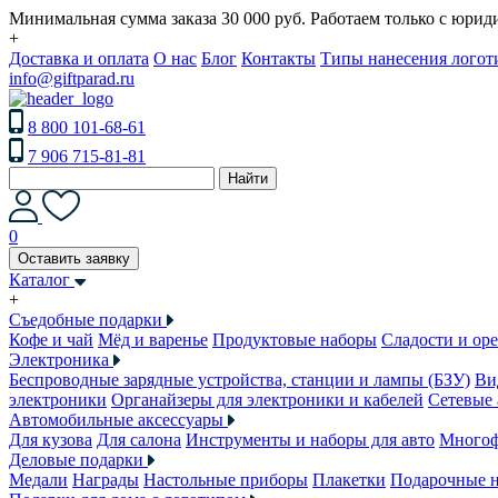
Минимальная сумма заказа 30 000 руб. Работаем только с юри
+
Доставка и оплата
О нас
Блог
Контакты
Типы нанесения логот
info@giftparad.ru
8 800 101-68-61
7 906 715-81-81
Найти
0
Оставить заявку
Каталог
+
Съедобные подарки
Кофе и чай
Мёд и варенье
Продуктовые наборы
Сладости и ор
Электроника
Беспроводные зарядные устройства, станции и лампы (БЗУ)
Ви
электроники
Органайзеры для электроники и кабелей
Сетевые 
Автомобильные аксессуары
Для кузова
Для салона
Инструменты и наборы для авто
Многоф
Деловые подарки
Медали
Награды
Настольные приборы
Плакетки
Подарочные 