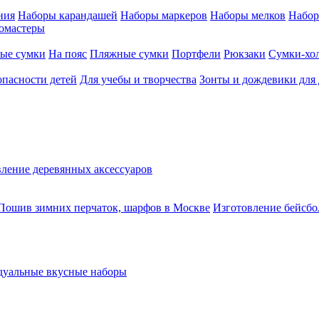
ния
Наборы карандашей
Наборы маркеров
Наборы мелков
Набор
омастеры
ые сумки
На пояс
Пляжные сумки
Портфели
Рюкзаки
Сумки-хо
опасности детей
Для учебы и творчества
Зонты и дождевики для 
ление деревянных аксессуаров
Пошив зимних перчаток, шарфов в Москве
Изготовление бейсбо
уальные вкусные наборы