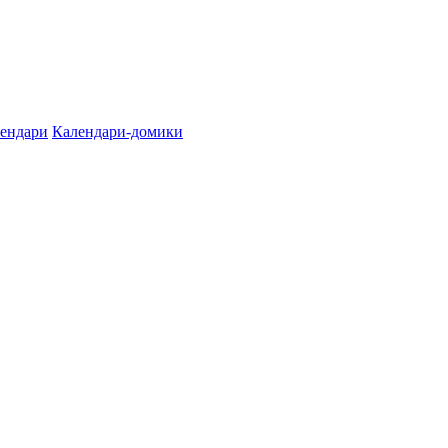
лендари
Календари-домики