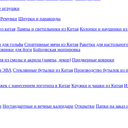
е игрушки
Ремувки
Шнурки и паракорды
из китая
Лампы и светильники из Китая
Колонки и наушники из
 для гольфа
Спортивные мячи из Китая
Ракетки для настольног
оврики для йоги
Бойцовская экипировка
я из смолы и акрила (лампы, декор)
Придверные коврики
из ЭВА
Стеклянные бутылки из Китая
Производство бутылок из п
жек с нанесением логотипа в Китае
Кружки и чашки из Китая
И
и
Нестандартные и вечные календари
Открытки
Папки на заказ 