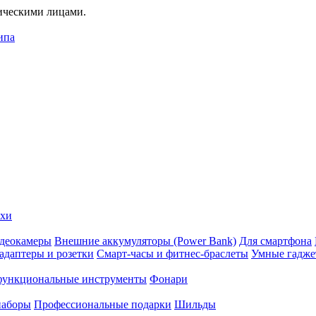
дическими лицами.
ипа
ехи
деокамеры
Внешние аккумуляторы (Power Bank)
Для смартфона
адаптеры и розетки
Смарт-часы и фитнес-браслеты
Умные гадж
ункциональные инструменты
Фонари
наборы
Профессиональные подарки
Шильды