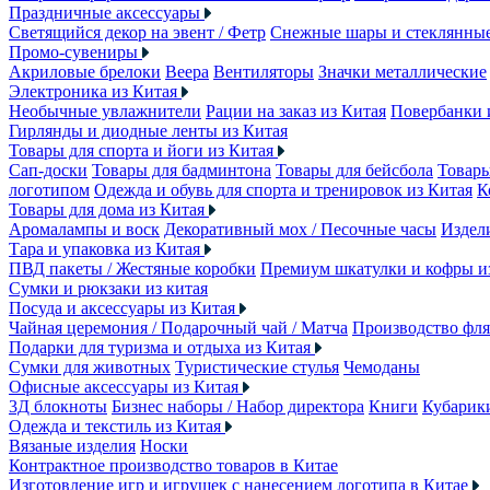
Праздничные аксессуары
Светящийся декор на эвент / Фетр
Снежные шары и стеклянны
Промо-сувениры
Акриловые брелоки
Веера
Вентиляторы
Значки металлические
Электроника из Китая
Необычные увлажнители
Рации на заказ из Китая
Повербанки 
Гирлянды и диодные ленты из Китая
Товары для спорта и йоги из Китая
Сап-доски
Товары для бадминтона
Товары для бейсбола
Товары
логотипом
Одежда и обувь для спорта и тренировок из Китая
К
Товары для дома из Китая
Аромалампы и воск
Декоративный мох / Песочные часы
Издели
Тара и упаковка из Китая
ПВД пакеты / Жестяные коробки
Премиум шкатулки и кофры 
Сумки и рюкзаки из китая
Посуда и аксессуары из Китая
Чайная церемония / Подарочный чай / Матча
Производство фля
Подарки для туризма и отдыха из Китая
Сумки для животных
Туристические стулья
Чемоданы
Офисные аксессуары из Китая
3Д блокноты
Бизнес наборы / Набор директора
Книги
Кубарик
Одежда и текстиль из Китая
Вязаные изделия
Носки
Контрактное производство товаров в Китае
Изготовление игр и игрушек с нанесением логотипа в Китае