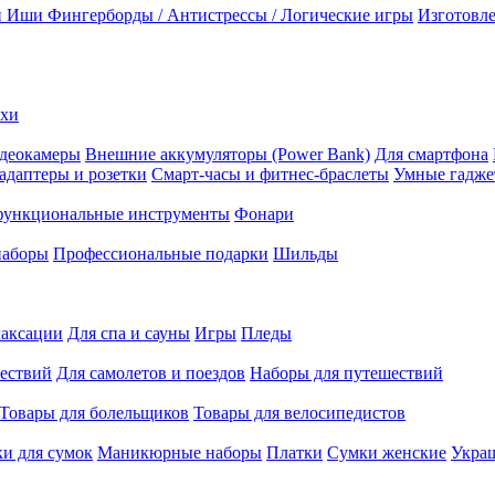
и Иши
Фингерборды / Антистрессы / Логические игры
Изготовле
ехи
деокамеры
Внешние аккумуляторы (Power Bank)
Для смартфона
адаптеры и розетки
Смарт-часы и фитнес-браслеты
Умные гадж
ункциональные инструменты
Фонари
наборы
Профессиональные подарки
Шильды
лаксации
Для спа и сауны
Игры
Пледы
ествий
Для самолетов и поездов
Наборы для путешествий
Товары для болельщиков
Товары для велосипедистов
и для сумок
Маникюрные наборы
Платки
Сумки женские
Укра