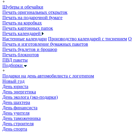
+
Шуберы и обечайки
Печать оригинальных открыток
Печать на подарочной бумаге
Печать на коробках
Печать картонных папок
Печать календарей
Настенные календари
Производство календарей с тиснением
О
Печать и изготовление бумажных пакетов
Печать буклетов и брошюр
Печать блокнотов
ПВД пакеты
Подборки
+
Подарки на день автомобилиста с логотипом
Новый год
День юриста
День энергетика
День эколога (эко-подарки)
День шахтера
День финансиста
День учителя
День таможенника
День строителя
День спорта