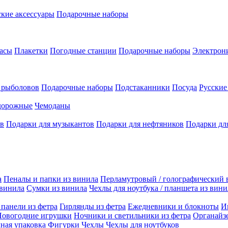
кие аксессуары
Подарочные наборы
асы
Плакетки
Погодные станции
Подарочные наборы
Электрон
 рыболовов
Подарочные наборы
Подстаканники
Посуда
Русски
дорожные
Чемоданы
ов
Подарки для музыкантов
Подарки для нефтяников
Подарки дл
а
Пеналы и папки из винила
Перламутровый / голографический 
 винила
Сумки из винила
Чехлы для ноутбука / планшета из вини
панели из фетра
Гирлянды из фетра
Ежедневники и блокноты
И
Новогодние игрушки
Ночники и светильники из фетра
Органайз
ная упаковка
Фигурки
Чехлы
Чехлы для ноутбуков