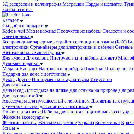
3Д раскраски и каллиграфия
Матрешки
Нарды и шахматы
Тум
Зонты из китая
Каталог
Съедобные подарки
Кофе и чай
Мёд и варенье
Продуктовые наборы
Сладости и ор
Электроника
Беспроводные зарядные устройства, станции и лампы (БЗУ)
Ви
электроники
Органайзеры для электроники и кабелей
Сетевые 
Автомобильные аксессуары
Для кузова
Для салона
Инструменты и наборы для авто
Многоф
Деловые подарки
Медали
Награды
Настольные приборы
Плакетки
Подарочные 
Подарки для дома с логотипом
Декор
Другое
Инструменты и мультитулы
Искусство
Для отдыха
Дача и сад
Для отдыха на пляже
Для отдыха на природе
Для ре
Для путешествий
Аксессуары для путешествий с логотипом
Для активных путеш
Сувениры и мерч для спорта с логотипом
Емкости для питья
Наборы для спорта
Спортивные аксессуары
Женские аксессуары
Женские наборы
Женские портмоне
Зеркала
Косметички
Крючк
Зонты
Дождевики
Зонты-трости
Наборы с зонтами
Складные зонты