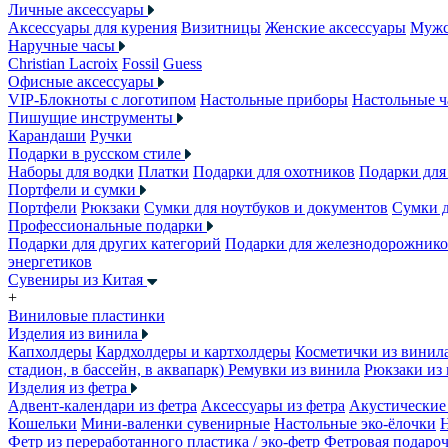
Личные аксессуары
Аксессуары для курения
Визитницы
Женские аксессуары
Мужс
Наручные часы
Christian Lacroix
Fossil
Guess
Офисные аксессуары
VIP-Блокноты с логотипом
Настольные приборы
Настольные ч
Пишущие инструменты
Карандаши
Ручки
Подарки в русском стиле
Наборы для водки
Платки
Подарки для охотников
Подарки для
Портфели и сумки
Портфели
Рюкзаки
Сумки для ноутбуков и документов
Сумки 
Профессиональные подарки
Подарки для других категорий
Подарки для железнодорожник
энергетиков
Сувениры из Китая
+
Виниловые пластинки
Изделия из винила
Капхолдеры
Кардхолдеры и картхолдеры
Косметички из винил
стадион, в бассейн, в аквапарк)
Ремувки из винила
Рюкзаки из
Изделия из фетра
Адвент-календари из фетра
Аксессуары из фетра
Акустические 
Кошельки
Мини-валенки сувенирные
Настольные эко-ёлочки
Фетр из переработанного пластика / эко-фетр
Фетровая подароч