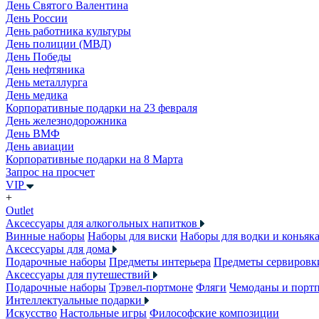
День Святого Валентина
День России
День работника культуры
День полиции (МВД)
День Победы
День нефтяника
День металлурга
День медика
Корпоративные подарки на 23 февраля
День железнодорожника
День ВМФ
День авиации
Корпоративные подарки на 8 Марта
Запрос на просчет
VIP
+
Outlet
Аксессуары для алкогольных напитков
Винные наборы
Наборы для виски
Наборы для водки и коньяк
Аксессуары для дома
Подарочные наборы
Предметы интерьера
Предметы сервировк
Аксессуары для путешествий
Подарочные наборы
Трэвел-портмоне
Фляги
Чемоданы и порт
Интеллектуальные подарки
Искусство
Настольные игры
Философские композиции