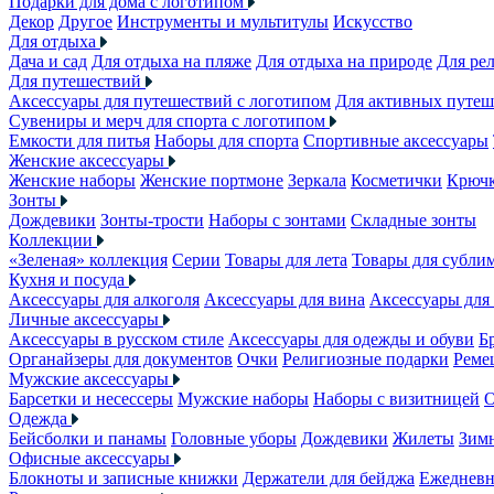
Подарки для дома с логотипом
Декор
Другое
Инструменты и мультитулы
Искусство
Для отдыха
Дача и сад
Для отдыха на пляже
Для отдыха на природе
Для ре
Для путешествий
Аксессуары для путешествий с логотипом
Для активных путеш
Сувениры и мерч для спорта с логотипом
Емкости для питья
Наборы для спорта
Спортивные аксессуары
Женские аксессуары
Женские наборы
Женские портмоне
Зеркала
Косметички
Крючк
Зонты
Дождевики
Зонты-трости
Наборы с зонтами
Складные зонты
Коллекции
«Зеленая» коллекция
Серии
Товары для лета
Товары для субли
Кухня и посуда
Аксессуары для алкоголя
Аксессуары для вина
Аксессуары для
Личные аксессуары
Аксессуары в русском стиле
Аксессуары для одежды и обуви
Б
Органайзеры для документов
Очки
Религиозные подарки
Реме
Мужские аксессуары
Барсетки и несессеры
Мужские наборы
Наборы с визитницей
О
Одежда
Бейсболки и панамы
Головные уборы
Дождевики
Жилеты
Зимн
Офисные аксессуары
Блокноты и записные книжки
Держатели для бейджа
Ежеднев