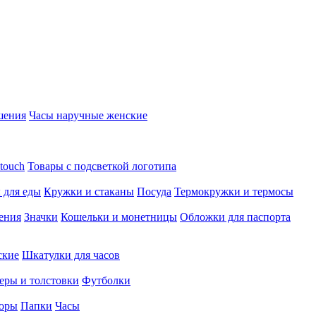
шения
Часы наручные женские
touch
Товары с подсветкой логотипа
 для еды
Кружки и стаканы
Посуда
Термокружки и термосы
ения
Значки
Кошельки и монетницы
Обложки для паспорта
ские
Шкатулки для часов
еры и толстовки
Футболки
оры
Папки
Часы