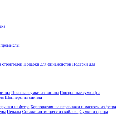
ика
е промыслы
я строителей
Подарки для финансистов
Подарки для
винил
Поясные сумки из винила
Прозрачные сумки (на
ла
Шопперы из винила
грушки из фетра
Корпоративные персонажи и маскоты из фетра
еры
Пеналы
Снежки-антистресс из войлока
Сумки из фетра