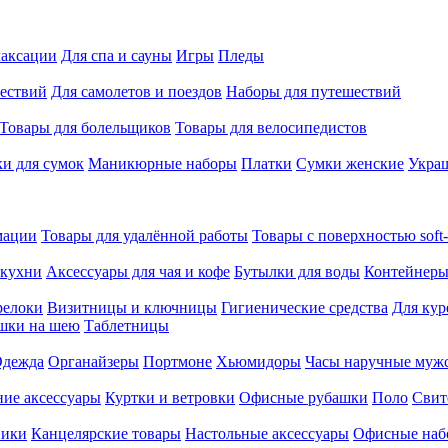
лаксации
Для спа и сауны
Игры
Пледы
ествий
Для самолетов и поездов
Наборы для путешествий
Товары для болельщиков
Товары для велосипедистов
и для сумок
Маникюрные наборы
Платки
Сумки женские
Укра
мации
Товары для удалённой работы
Товары с поверхностью soft-
 кухни
Аксессуары для чая и кофе
Бутылки для воды
Контейнеры
релоки
Визитницы и ключницы
Гигиенические средства
Для кур
шки на шею
Таблетницы
дежда
Органайзеры
Портмоне
Хьюмидоры
Часы наручные муж
ие аксессуары
Куртки и ветровки
Офисные рубашки
Поло
Свит
ники
Канцелярские товары
Настольные аксессуары
Офисные наб