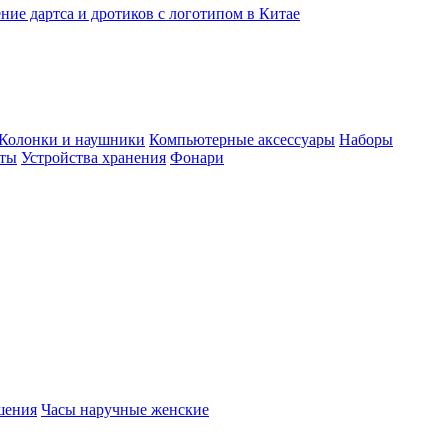
ние дартса и дротиков с логотипом в Китае
Колонки и наушники
Компьютерные аксессуары
Наборы
еты
Устройства хранения
Фонари
шения
Часы наручные женские