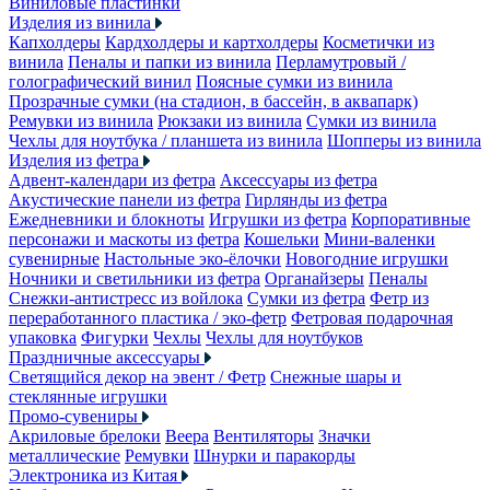
Виниловые пластинки
Изделия из винила
Капхолдеры
Кардхолдеры и картхолдеры
Косметички из
винила
Пеналы и папки из винила
Перламутровый /
голографический винил
Поясные сумки из винила
Прозрачные сумки (на стадион, в бассейн, в аквапарк)
Ремувки из винила
Рюкзаки из винила
Сумки из винила
Чехлы для ноутбука / планшета из винила
Шопперы из винила
Изделия из фетра
Адвент-календари из фетра
Аксессуары из фетра
Акустические панели из фетра
Гирлянды из фетра
Ежедневники и блокноты
Игрушки из фетра
Корпоративные
персонажи и маскоты из фетра
Кошельки
Мини-валенки
сувенирные
Настольные эко-ёлочки
Новогодние игрушки
Ночники и светильники из фетра
Органайзеры
Пеналы
Снежки-антистресс из войлока
Сумки из фетра
Фетр из
переработанного пластика / эко-фетр
Фетровая подарочная
упаковка
Фигурки
Чехлы
Чехлы для ноутбуков
Праздничные аксессуары
Светящийся декор на эвент / Фетр
Снежные шары и
стеклянные игрушки
Промо-сувениры
Акриловые брелоки
Веера
Вентиляторы
Значки
металлические
Ремувки
Шнурки и паракорды
Электроника из Китая