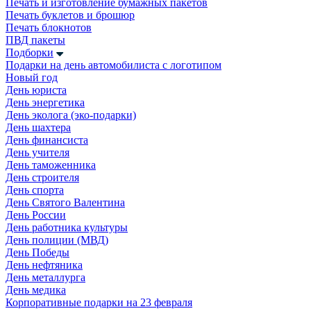
Печать и изготовление бумажных пакетов
Печать буклетов и брошюр
Печать блокнотов
ПВД пакеты
Подборки
Подарки на день автомобилиста с логотипом
Новый год
День юриста
День энергетика
День эколога (эко-подарки)
День шахтера
День финансиста
День учителя
День таможенника
День строителя
День спорта
День Святого Валентина
День России
День работника культуры
День полиции (МВД)
День Победы
День нефтяника
День металлурга
День медика
Корпоративные подарки на 23 февраля