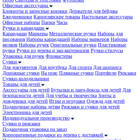
Офисные аксессуары
Блокноты и записные книжки
Держатели для бейджа
Ежедневники
Канцелярские товары
Настольные аксессуары
Офисные наборы
Папки
Часы
Ручки и карандаши
Карандаши
Маркеры
Металлические ручки
Наборы для
рисования
Наборы карандашей
Наборы маркеров
Наборы
мелков
Наборы ручек
Оригинальные ручки
Пластиковые
ручки
Ручки из дерева и эко-материалов
Ручки-стилусы
Упаковка для ручек
Фломастеры
Сумки
Для документов
Для ноутбука
Для спорта
Для шопинга
Дорожные сумки
На пояс
Пляжные сумки
Портфели
Рюкзаки
Сумки-холодильники
Товары для детей
Аксессуары для детей
Бутылки и ланч-боксы для детей
Для
безопасности детей
Для учебы и творчества
Зонты и
дождевики для детей
Игры и игрушки
Одежда для детей
Подарочные наборы детям
Рюкзаки и сумки для детей
Электроника для детей
Индивидуальное производство
Сумки и рюкзаки
Подарочная упаковка на заказ
Корпоративные подарки из дерева с доставкой