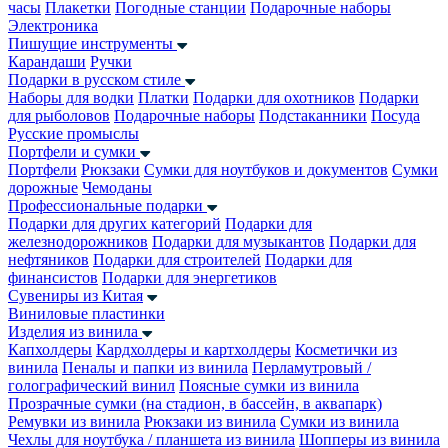
часы
Плакетки
Погодные станции
Подарочные наборы
Электроника
Пишущие инструменты
Карандаши
Ручки
Подарки в русском стиле
Наборы для водки
Платки
Подарки для охотников
Подарки
для рыболовов
Подарочные наборы
Подстаканники
Посуда
Русские промыслы
Портфели и сумки
Портфели
Рюкзаки
Сумки для ноутбуков и документов
Сумки
дорожные
Чемоданы
Профессиональные подарки
Подарки для других категорий
Подарки для
железнодорожников
Подарки для музыкантов
Подарки для
нефтяников
Подарки для строителей
Подарки для
финансистов
Подарки для энергетиков
Сувениры из Китая
Виниловые пластинки
Изделия из винила
Капхолдеры
Кардхолдеры и картхолдеры
Косметички из
винила
Пеналы и папки из винила
Перламутровый /
голографический винил
Поясные сумки из винила
Прозрачные сумки (на стадион, в бассейн, в аквапарк)
Ремувки из винила
Рюкзаки из винила
Сумки из винила
Чехлы для ноутбука / планшета из винила
Шопперы из винила