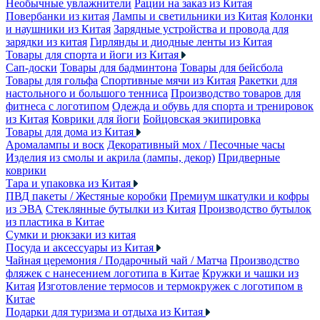
Необычные увлажнители
Рации на заказ из Китая
Повербанки из китая
Лампы и светильники из Китая
Колонки
и наушники из Китая
Зарядные устройства и провода для
зарядки из китая
Гирлянды и диодные ленты из Китая
Товары для спорта и йоги из Китая
Сап-доски
Товары для бадминтона
Товары для бейсбола
Товары для гольфа
Спортивные мячи из Китая
Ракетки для
настольного и большого тенниса
Производство товаров для
фитнеса с логотипом
Одежда и обувь для спорта и тренировок
из Китая
Коврики для йоги
Бойцовская экипировка
Товары для дома из Китая
Аромалампы и воск
Декоративный мох / Песочные часы
Изделия из смолы и акрила (лампы, декор)
Придверные
коврики
Тара и упаковка из Китая
ПВД пакеты / Жестяные коробки
Премиум шкатулки и кофры
из ЭВА
Стеклянные бутылки из Китая
Производство бутылок
из пластика в Китае
Сумки и рюкзаки из китая
Посуда и аксессуары из Китая
Чайная церемония / Подарочный чай / Матча
Производство
фляжек с нанесением логотипа в Китае
Кружки и чашки из
Китая
Изготовление термосов и термокружек с логотипом в
Китае
Подарки для туризма и отдыха из Китая