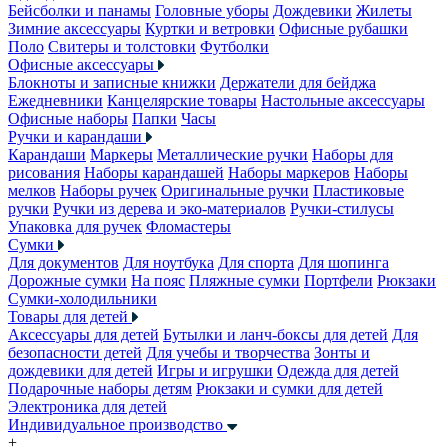
Бейсболки и панамы
Головные уборы
Дождевики
Жилеты
Зимние аксессуары
Куртки и ветровки
Офисные рубашки
Поло
Свитеры и толстовки
Футболки
Офисные аксессуары
Блокноты и записные книжки
Держатели для бейджа
Ежедневники
Канцелярские товары
Настольные аксессуары
Офисные наборы
Папки
Часы
Ручки и карандаши
Карандаши
Маркеры
Металлические ручки
Наборы для
рисования
Наборы карандашей
Наборы маркеров
Наборы
мелков
Наборы ручек
Оригинальные ручки
Пластиковые
ручки
Ручки из дерева и эко-материалов
Ручки-стилусы
Упаковка для ручек
Фломастеры
Сумки
Для документов
Для ноутбука
Для спорта
Для шопинга
Дорожные сумки
На пояс
Пляжные сумки
Портфели
Рюкзаки
Сумки-холодильники
Товары для детей
Аксессуары для детей
Бутылки и ланч-боксы для детей
Для
безопасности детей
Для учебы и творчества
Зонты и
дождевики для детей
Игры и игрушки
Одежда для детей
Подарочные наборы детям
Рюкзаки и сумки для детей
Электроника для детей
Индивидуальное производство
+