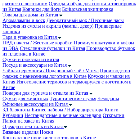
фитнеса с логотипом
Одежда и обувь для спорта и тренировок
из Китая
Коврики для йоги
Бойцовская экипировка
Товары для дома из Китая
Аромалампы и воск
Декоративный мох / Песочные часы
Изделия из смолы и акрила (лампы, декор)
Придверные
коврики
Тара и упаковка из Китая
ПВД пакеты / Жестяные коробки
Премиум шкатулки и кофры
из ЭВА
Стеклянные бутылки из Китая
Производство бутылок
из пластика в Китае
Сумки и рюкзаки из китая
Посуда и аксессуары из Китая
Чайная церемония / Подарочный чай / Матча
Производство
фляжек с нанесением логотипа в Китае
Кружки и чашки из
Китая
Изготовление термосов и термокружек с логотипом в
Китае
Подарки для туризма и отдыха из Китая
Сумки для животных
Туристические стулья
Чемоданы
Офисные аксессуары из Китая
3Д блокноты
Бизнес наборы / Набор директора
Книги
Кубарики
Нестандартные и вечные календари
Открытки
Папки на заказ из Китая
Одежда и текстиль из Китая
Вязаные изделия
Носки
Контрактное производство товаров в Китае