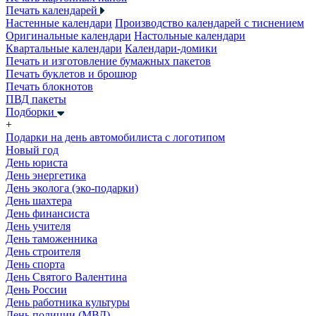
Печать календарей
Настенные календари
Производство календарей с тиснением
Оригинальные календари
Настольные календари
Квартальные календари
Календари-домики
Печать и изготовление бумажных пакетов
Печать буклетов и брошюр
Печать блокнотов
ПВД пакеты
Подборки
+
Подарки на день автомобилиста с логотипом
Новый год
День юриста
День энергетика
День эколога (эко-подарки)
День шахтера
День финансиста
День учителя
День таможенника
День строителя
День спорта
День Святого Валентина
День России
День работника культуры
День полиции (МВД)