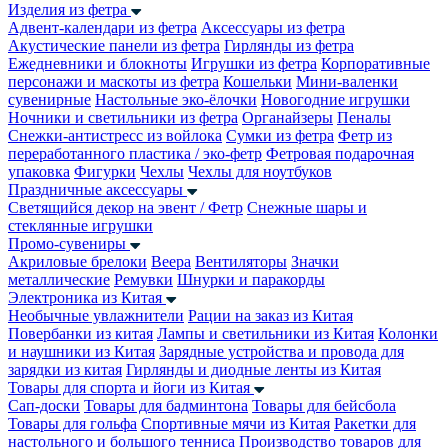
Изделия из фетра
Адвент-календари из фетра
Аксессуары из фетра
Акустические панели из фетра
Гирлянды из фетра
Ежедневники и блокноты
Игрушки из фетра
Корпоративные
персонажи и маскоты из фетра
Кошельки
Мини-валенки
сувенирные
Настольные эко-ёлочки
Новогодние игрушки
Ночники и светильники из фетра
Органайзеры
Пеналы
Снежки-антистресс из войлока
Сумки из фетра
Фетр из
переработанного пластика / эко-фетр
Фетровая подарочная
упаковка
Фигурки
Чехлы
Чехлы для ноутбуков
Праздничные аксессуары
Светящийся декор на эвент / Фетр
Снежные шары и
стеклянные игрушки
Промо-сувениры
Акриловые брелоки
Веера
Вентиляторы
Значки
металлические
Ремувки
Шнурки и паракорды
Электроника из Китая
Необычные увлажнители
Рации на заказ из Китая
Повербанки из китая
Лампы и светильники из Китая
Колонки
и наушники из Китая
Зарядные устройства и провода для
зарядки из китая
Гирлянды и диодные ленты из Китая
Товары для спорта и йоги из Китая
Сап-доски
Товары для бадминтона
Товары для бейсбола
Товары для гольфа
Спортивные мячи из Китая
Ракетки для
настольного и большого тенниса
Производство товаров для