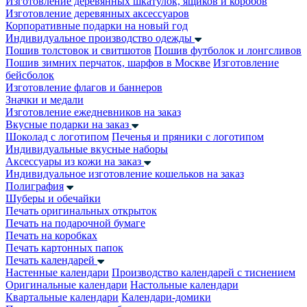
Изготовление деревянных шкатулок, ящиков и коробов
Изготовление деревянных аксессуаров
Корпоративные подарки на новый год
Индивидуальное производство одежды
Пошив толстовок и свитшотов
Пошив футболок и лонгсливов
Пошив зимних перчаток, шарфов в Москве
Изготовление
бейсболок
Изготовление флагов и баннеров
Значки и медали
Изготовление ежедневников на заказ
Вкусные подарки на заказ
Шоколад с логотипом
Печенья и пряники с логотипом
Индивидуальные вкусные наборы
Аксессуары из кожи на заказ
Индивидуальное изготовление кошельков на заказ
Полиграфия
Шуберы и обечайки
Печать оригинальных открыток
Печать на подарочной бумаге
Печать на коробках
Печать картонных папок
Печать календарей
Настенные календари
Производство календарей с тиснением
Оригинальные календари
Настольные календари
Квартальные календари
Календари-домики