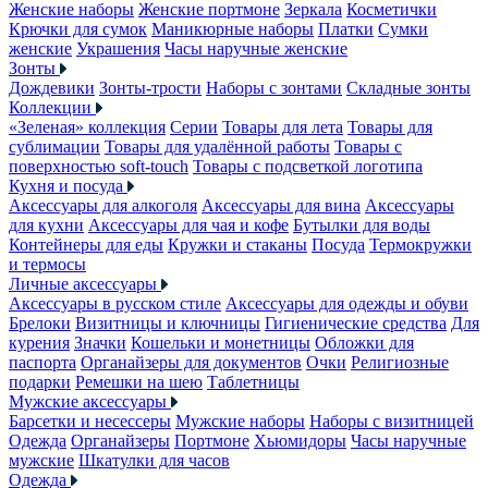
Женские наборы
Женские портмоне
Зеркала
Косметички
Крючки для сумок
Маникюрные наборы
Платки
Сумки
женские
Украшения
Часы наручные женские
Зонты
Дождевики
Зонты-трости
Наборы с зонтами
Складные зонты
Коллекции
«Зеленая» коллекция
Серии
Товары для лета
Товары для
сублимации
Товары для удалённой работы
Товары с
поверхностью soft-touch
Товары с подсветкой логотипа
Кухня и посуда
Аксессуары для алкоголя
Аксессуары для вина
Аксессуары
для кухни
Аксессуары для чая и кофе
Бутылки для воды
Контейнеры для еды
Кружки и стаканы
Посуда
Термокружки
и термосы
Личные аксессуары
Аксессуары в русском стиле
Аксессуары для одежды и обуви
Брелоки
Визитницы и ключницы
Гигиенические средства
Для
курения
Значки
Кошельки и монетницы
Обложки для
паспорта
Органайзеры для документов
Очки
Религиозные
подарки
Ремешки на шею
Таблетницы
Мужские аксессуары
Барсетки и несессеры
Мужские наборы
Наборы с визитницей
Одежда
Органайзеры
Портмоне
Хьюмидоры
Часы наручные
мужские
Шкатулки для часов
Одежда