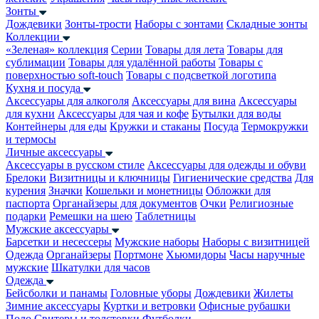
Зонты
Дождевики
Зонты-трости
Наборы с зонтами
Складные зонты
Коллекции
«Зеленая» коллекция
Серии
Товары для лета
Товары для
сублимации
Товары для удалённой работы
Товары с
поверхностью soft-touch
Товары с подсветкой логотипа
Кухня и посуда
Аксессуары для алкоголя
Аксессуары для вина
Аксессуары
для кухни
Аксессуары для чая и кофе
Бутылки для воды
Контейнеры для еды
Кружки и стаканы
Посуда
Термокружки
и термосы
Личные аксессуары
Аксессуары в русском стиле
Аксессуары для одежды и обуви
Брелоки
Визитницы и ключницы
Гигиенические средства
Для
курения
Значки
Кошельки и монетницы
Обложки для
паспорта
Органайзеры для документов
Очки
Религиозные
подарки
Ремешки на шею
Таблетницы
Мужские аксессуары
Барсетки и несессеры
Мужские наборы
Наборы с визитницей
Одежда
Органайзеры
Портмоне
Хьюмидоры
Часы наручные
мужские
Шкатулки для часов
Одежда
Бейсболки и панамы
Головные уборы
Дождевики
Жилеты
Зимние аксессуары
Куртки и ветровки
Офисные рубашки
Поло
Свитеры и толстовки
Футболки