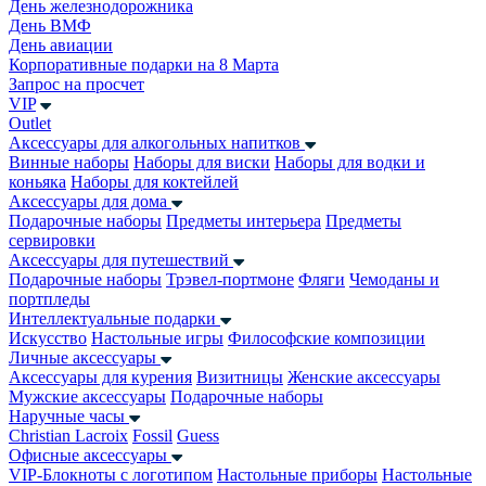
День железнодорожника
День ВМФ
День авиации
Корпоративные подарки на 8 Марта
Запрос на просчет
VIP
Outlet
Аксессуары для алкогольных напитков
Винные наборы
Наборы для виски
Наборы для водки и
коньяка
Наборы для коктейлей
Аксессуары для дома
Подарочные наборы
Предметы интерьера
Предметы
сервировки
Аксессуары для путешествий
Подарочные наборы
Трэвел-портмоне
Фляги
Чемоданы и
портпледы
Интеллектуальные подарки
Искусство
Настольные игры
Философские композиции
Личные аксессуары
Аксессуары для курения
Визитницы
Женские аксессуары
Мужские аксессуары
Подарочные наборы
Наручные часы
Christian Lacroix
Fossil
Guess
Офисные аксессуары
VIP-Блокноты с логотипом
Настольные приборы
Настольные