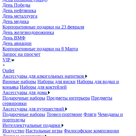
День Победы
День нефтяника
День металлурга
День медика
Корпоративные подарки на 23 февраля
День железнодорожника
День ВМФ
День авиации
Корпоративные подарки на 8 Марта
Запрос на просчет
VIP
+
Outlet
Аксессуары для алкогольных напитков
Винные наборы
Наборы для виски
Наборы для водки и
коньяка
Наборы для коктейлей
Аксессуары для дома
Подарочные наборы
Предметы интерьера
Предметы
сервировки
Аксессуары для путешествий
Подарочные наборы
Трэвел-портмоне
Фляги
Чемоданы и
портпледы
Интеллектуальные подарки
Искусство
Настольные игры
Философские композиции