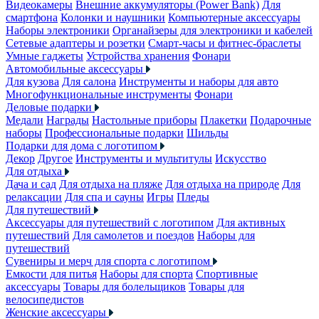
Видеокамеры
Внешние аккумуляторы (Power Bank)
Для
смартфона
Колонки и наушники
Компьютерные аксессуары
Наборы электроники
Органайзеры для электроники и кабелей
Сетевые адаптеры и розетки
Смарт-часы и фитнес-браслеты
Умные гаджеты
Устройства хранения
Фонари
Автомобильные аксессуары
Для кузова
Для салона
Инструменты и наборы для авто
Многофункциональные инструменты
Фонари
Деловые подарки
Медали
Награды
Настольные приборы
Плакетки
Подарочные
наборы
Профессиональные подарки
Шильды
Подарки для дома с логотипом
Декор
Другое
Инструменты и мультитулы
Искусство
Для отдыха
Дача и сад
Для отдыха на пляже
Для отдыха на природе
Для
релаксации
Для спа и сауны
Игры
Пледы
Для путешествий
Аксессуары для путешествий с логотипом
Для активных
путешествий
Для самолетов и поездов
Наборы для
путешествий
Сувениры и мерч для спорта с логотипом
Емкости для питья
Наборы для спорта
Спортивные
аксессуары
Товары для болельщиков
Товары для
велосипедистов
Женские аксессуары