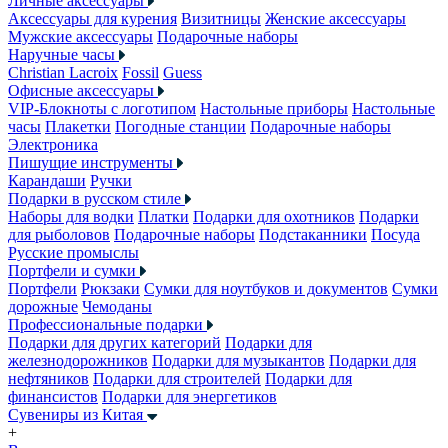
Личные аксессуары
Аксессуары для курения
Визитницы
Женские аксессуары
Мужские аксессуары
Подарочные наборы
Наручные часы
Christian Lacroix
Fossil
Guess
Офисные аксессуары
VIP-Блокноты с логотипом
Настольные приборы
Настольные
часы
Плакетки
Погодные станции
Подарочные наборы
Электроника
Пишущие инструменты
Карандаши
Ручки
Подарки в русском стиле
Наборы для водки
Платки
Подарки для охотников
Подарки
для рыболовов
Подарочные наборы
Подстаканники
Посуда
Русские промыслы
Портфели и сумки
Портфели
Рюкзаки
Сумки для ноутбуков и документов
Сумки
дорожные
Чемоданы
Профессиональные подарки
Подарки для других категорий
Подарки для
железнодорожников
Подарки для музыкантов
Подарки для
нефтяников
Подарки для строителей
Подарки для
финансистов
Подарки для энергетиков
Сувениры из Китая
+