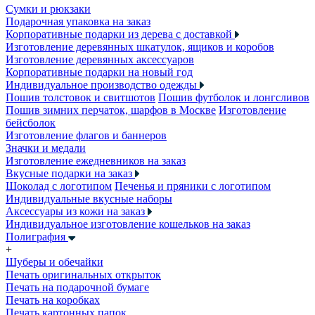
Сумки и рюкзаки
Подарочная упаковка на заказ
Корпоративные подарки из дерева с доставкой
Изготовление деревянных шкатулок, ящиков и коробов
Изготовление деревянных аксессуаров
Корпоративные подарки на новый год
Индивидуальное производство одежды
Пошив толстовок и свитшотов
Пошив футболок и лонгсливов
Пошив зимних перчаток, шарфов в Москве
Изготовление
бейсболок
Изготовление флагов и баннеров
Значки и медали
Изготовление ежедневников на заказ
Вкусные подарки на заказ
Шоколад с логотипом
Печенья и пряники с логотипом
Индивидуальные вкусные наборы
Аксессуары из кожи на заказ
Индивидуальное изготовление кошельков на заказ
Полиграфия
+
Шуберы и обечайки
Печать оригинальных открыток
Печать на подарочной бумаге
Печать на коробках
Печать картонных папок