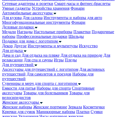
Сетевые адаптеры и розетки
Смарт-часы и фитнес-браслеты
Умные гаджеты
Устройства хранения
Фонари
Автомобильные аксессуары
Для кузова
Для салона
Инструменты и наборы для авто
Многофункциональные инструменты
Фонари
Деловые подарки
Медали
Награды
Настольные приборы
Плакетки
Подарочные
наборы
Профессиональные подарки
Шильды
Подарки для дома с логотипом
Декор
Другое
Инструменты и мультитулы
Искусство
Для отдыха
Дача и сад
Для отдыха на пляже
Для отдыха на природе
Для
релаксации
Для спа и сауны
Игры
Пледы
Для путешествий
Аксессуары для путешествий с логотипом
Для активных
путешествий
Для самолетов и поездов
Наборы для
путешествий
Сувениры и мерч для спорта с логотипом
Емкости для питья
Наборы для спорта
Спортивные
аксессуары
Товары для болельщиков
Товары для
велосипедистов
Женские аксессуары
Женские наборы
Женские портмоне
Зеркала
Косметички
Крючки для сумок
Маникюрные наборы
Платки
Сумки
женские
Украшения
Часы наручные женские