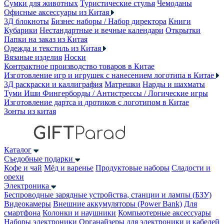
Сумки для животных
Туристические стулья
Чемоданы
Офисные аксессуары из Китая
3Д блокноты
Бизнес наборы / Набор директора
Книги
Кубарики
Нестандартные и вечные календари
Открытки
Папки на заказ из Китая
Одежда и текстиль из Китая
Вязаные изделия
Носки
Контрактное производство товаров в Китае
Изготовление игр и игрушек с нанесением логотипа в Китае
3Д раскраски и каллиграфия
Матрешки
Нарды и шахматы
Туми Иши
Фингерборды / Антистрессы / Логические игры
Изготовление дартса и дротиков с логотипом в Китае
Зонты из китая
Каталог
Съедобные подарки
Кофе и чай
Мёд и варенье
Продуктовые наборы
Сладости и
орехи
Электроника
Беспроводные зарядные устройства, станции и лампы (БЗУ)
Видеокамеры
Внешние аккумуляторы (Power Bank)
Для
смартфона
Колонки и наушники
Компьютерные аксессуары
Наборы электроники
Органайзеры для электроники и кабелей