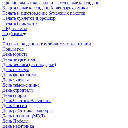
Оригинальные календари
Настольные календари
Квартальные календари
Календари-домики
Печать и изготовление бумажных пакетов
Печать буклетов и брошюр
Печать блокнотов
ПВД пакеты
Подборки
+
Подарки на день автомобилиста с логотипом
Новый год
День юриста
День энергетика
День эколога (эко-подарки)
День шахтера
День финансиста
День учителя
День таможенника
День строителя
День спорта
День Святого Валентина
День России
День работника культуры
День полиции (МВД)
День Победы
День нефтяника