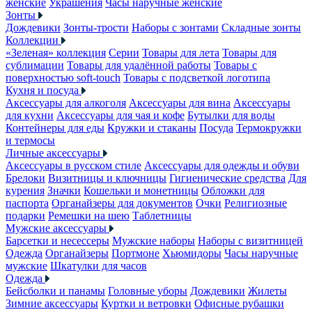
женские
Украшения
Часы наручные женские
Зонты
Дождевики
Зонты-трости
Наборы с зонтами
Складные зонты
Коллекции
«Зеленая» коллекция
Серии
Товары для лета
Товары для
сублимации
Товары для удалённой работы
Товары с
поверхностью soft-touch
Товары с подсветкой логотипа
Кухня и посуда
Аксессуары для алкоголя
Аксессуары для вина
Аксессуары
для кухни
Аксессуары для чая и кофе
Бутылки для воды
Контейнеры для еды
Кружки и стаканы
Посуда
Термокружки
и термосы
Личные аксессуары
Аксессуары в русском стиле
Аксессуары для одежды и обуви
Брелоки
Визитницы и ключницы
Гигиенические средства
Для
курения
Значки
Кошельки и монетницы
Обложки для
паспорта
Органайзеры для документов
Очки
Религиозные
подарки
Ремешки на шею
Таблетницы
Мужские аксессуары
Барсетки и несессеры
Мужские наборы
Наборы с визитницей
Одежда
Органайзеры
Портмоне
Хьюмидоры
Часы наручные
мужские
Шкатулки для часов
Одежда
Бейсболки и панамы
Головные уборы
Дождевики
Жилеты
Зимние аксессуары
Куртки и ветровки
Офисные рубашки