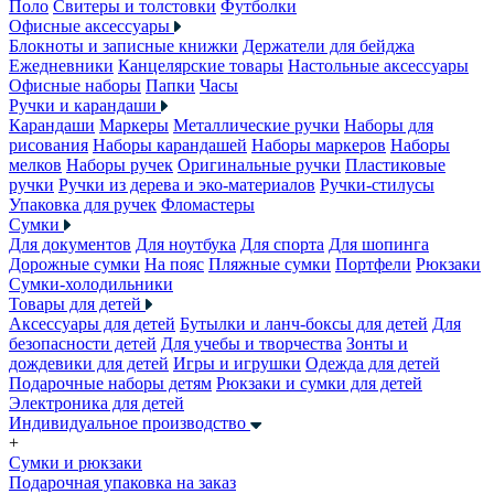
Поло
Свитеры и толстовки
Футболки
Офисные аксессуары
Блокноты и записные книжки
Держатели для бейджа
Ежедневники
Канцелярские товары
Настольные аксессуары
Офисные наборы
Папки
Часы
Ручки и карандаши
Карандаши
Маркеры
Металлические ручки
Наборы для
рисования
Наборы карандашей
Наборы маркеров
Наборы
мелков
Наборы ручек
Оригинальные ручки
Пластиковые
ручки
Ручки из дерева и эко-материалов
Ручки-стилусы
Упаковка для ручек
Фломастеры
Сумки
Для документов
Для ноутбука
Для спорта
Для шопинга
Дорожные сумки
На пояс
Пляжные сумки
Портфели
Рюкзаки
Сумки-холодильники
Товары для детей
Аксессуары для детей
Бутылки и ланч-боксы для детей
Для
безопасности детей
Для учебы и творчества
Зонты и
дождевики для детей
Игры и игрушки
Одежда для детей
Подарочные наборы детям
Рюкзаки и сумки для детей
Электроника для детей
Индивидуальное производство
+
Сумки и рюкзаки
Подарочная упаковка на заказ