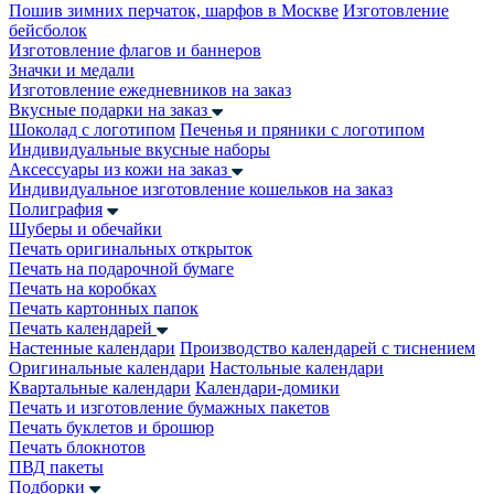
Пошив зимних перчаток, шарфов в Москве
Изготовление
бейсболок
Изготовление флагов и баннеров
Значки и медали
Изготовление ежедневников на заказ
Вкусные подарки на заказ
Шоколад с логотипом
Печенья и пряники с логотипом
Индивидуальные вкусные наборы
Аксессуары из кожи на заказ
Индивидуальное изготовление кошельков на заказ
Полиграфия
Шуберы и обечайки
Печать оригинальных открыток
Печать на подарочной бумаге
Печать на коробках
Печать картонных папок
Печать календарей
Настенные календари
Производство календарей с тиснением
Оригинальные календари
Настольные календари
Квартальные календари
Календари-домики
Печать и изготовление бумажных пакетов
Печать буклетов и брошюр
Печать блокнотов
ПВД пакеты
Подборки