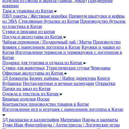
Изделия из смолы и акрила (лампы, декор)
Придверные
коврики
Тара и упаковка из Китая
ПВД пакеты / Жестяные коробки
Премиум шкатулки и кофры
из ЭВА
Стеклянные бутылки из Китая
Производство бутылок
из пластика в Китае
Сумки и рюкзаки из китая
Посуда и аксессуары из Китая
Чайная церемония / Подарочный чай / Матча
Производство
фляжек с нанесением логотипа в Китае
Кружки и чашки из
Китая
Изготовление термосов и термокружек с логотипом в
Китае
Подарки для туризма и отдыха из Китая
Сумки для животных
Туристические стулья
Чемоданы
Офисные аксессуары из Китая
3Д блокноты
Бизнес наборы / Набор директора
Книги
Кубарики
Нестандартные и вечные календари
Открытки
Папки на заказ из Китая
Одежда и текстиль из Китая
Вязаные изделия
Носки
Контрактное производство товаров в Китае
Изготовление игр и игрушек с нанесением логотипа в Китае
3Д раскраски и каллиграфия
Матрешки
Нарды и шахматы
Туми Иши
Фингерборды / Антистрессы / Логические игры