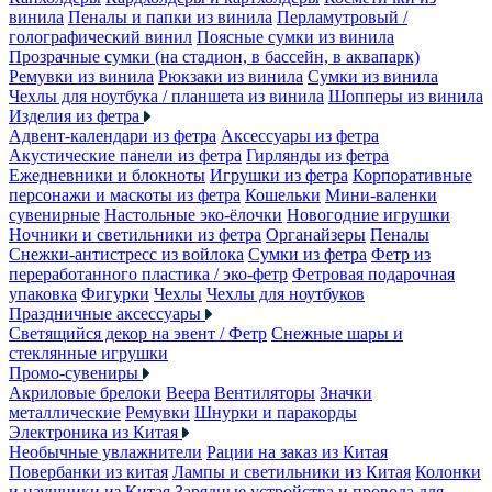
винила
Пеналы и папки из винила
Перламутровый /
голографический винил
Поясные сумки из винила
Прозрачные сумки (на стадион, в бассейн, в аквапарк)
Ремувки из винила
Рюкзаки из винила
Сумки из винила
Чехлы для ноутбука / планшета из винила
Шопперы из винила
Изделия из фетра
Адвент-календари из фетра
Аксессуары из фетра
Акустические панели из фетра
Гирлянды из фетра
Ежедневники и блокноты
Игрушки из фетра
Корпоративные
персонажи и маскоты из фетра
Кошельки
Мини-валенки
сувенирные
Настольные эко-ёлочки
Новогодние игрушки
Ночники и светильники из фетра
Органайзеры
Пеналы
Снежки-антистресс из войлока
Сумки из фетра
Фетр из
переработанного пластика / эко-фетр
Фетровая подарочная
упаковка
Фигурки
Чехлы
Чехлы для ноутбуков
Праздничные аксессуары
Светящийся декор на эвент / Фетр
Снежные шары и
стеклянные игрушки
Промо-сувениры
Акриловые брелоки
Веера
Вентиляторы
Значки
металлические
Ремувки
Шнурки и паракорды
Электроника из Китая
Необычные увлажнители
Рации на заказ из Китая
Повербанки из китая
Лампы и светильники из Китая
Колонки
и наушники из Китая
Зарядные устройства и провода для