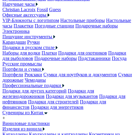
Наручные часы
Christian Lacroix
Fossil
Guess
Офисные аксессуары
VIP-Блокноты с логотипом
Настольные приборы
Настольные
часы
Плакетки
Погодные станции
Подарочные наборы
Электроника
Пишущие инструменты
Карандаши
Ручки
Подарки в русском стиле
Наборы для водки
Платки
Подарки для охотников
Подарки
для рыболовов
Подарочные наборы
Подстаканники
Посуда
Русские промыслы
Портфели и сумки
Портфели
Рюкзаки
Сумки для ноутбуков и документов
Сумки
дорожные
Чемоданы
Профессиональные подарки
Подарки для других категорий
Подарки для
железнодорожников
Подарки для музыкантов
Подарки для
нефтяников
Подарки для строителей
Подарки для
финансистов
Подарки для энергетиков
Сувениры из Китая
+
Виниловые пластинки
Изделия из винила
Капхолдеры
Кардхолдеры и картхолдеры
Косметички из