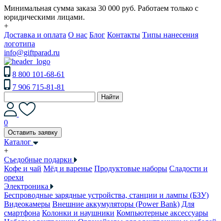
Минимальная сумма заказа 30 000 руб. Работаем только с
юридическими лицами.
+
Доставка и оплата
О нас
Блог
Контакты
Типы нанесения
логотипа
info@giftparad.ru
8 800 101-68-61
7 906 715-81-81
Найти
0
Оставить заявку
Каталог
+
Съедобные подарки
Кофе и чай
Мёд и варенье
Продуктовые наборы
Сладости и
орехи
Электроника
Беспроводные зарядные устройства, станции и лампы (БЗУ)
Видеокамеры
Внешние аккумуляторы (Power Bank)
Для
смартфона
Колонки и наушники
Компьютерные аксессуары