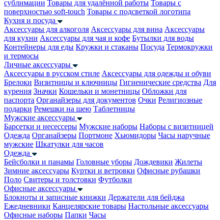
сублимации
Товары для удалённой работы
Товары с
поверхностью soft-touch
Товары с подсветкой логотипа
Кухня и посуда
Аксессуары для алкоголя
Аксессуары для вина
Аксессуары
для кухни
Аксессуары для чая и кофе
Бутылки для воды
Контейнеры для еды
Кружки и стаканы
Посуда
Термокружки
и термосы
Личные аксессуары
Аксессуары в русском стиле
Аксессуары для одежды и обуви
Брелоки
Визитницы и ключницы
Гигиенические средства
Для
курения
Значки
Кошельки и монетницы
Обложки для
паспорта
Органайзеры для документов
Очки
Религиозные
подарки
Ремешки на шею
Таблетницы
Мужские аксессуары
Барсетки и несессеры
Мужские наборы
Наборы с визитницей
Одежда
Органайзеры
Портмоне
Хьюмидоры
Часы наручные
мужские
Шкатулки для часов
Одежда
Бейсболки и панамы
Головные уборы
Дождевики
Жилеты
Зимние аксессуары
Куртки и ветровки
Офисные рубашки
Поло
Свитеры и толстовки
Футболки
Офисные аксессуары
Блокноты и записные книжки
Держатели для бейджа
Ежедневники
Канцелярские товары
Настольные аксессуары
Офисные наборы
Папки
Часы