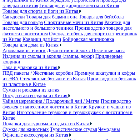
зарядки из китая
Гирлянды и диодные ленты из Китая
Товары для спорта и йоги из Китая
Сап-доски
Товары для бадминтона
Товары для бейсбола
Товары для гольфа
Спортивные мячи из Китая
Ракетки для
настольного и большого тенниса
Производство товаров для
фитнеса с логотипом
Одежда и обувь для спорта и тренировок
из Китая
Коврики для йоги
Бойцовская экипировка
Товары для дома из Китая
Аромалампы и воск
Декоративный мох / Песочные часы
Изделия из смолы и акрила (лампы, декор)
Придверные
коврики
Тара и упаковка из Китая
ПВД пакеты / Жестяные коробки
Премиум шкатулки и кофры
из ЭВА
Стеклянные бутылки из Китая
Производство бутылок
из пластика в Китае
Сумки и рюкзаки из китая
Посуда и аксессуары из Китая
Чайная церемония / Подарочный чай / Матча
Производство
фляжек с нанесением логотипа в Китае
Кружки и чашки из
Китая
Изготовление термосов и термокружек с логотипом в
Китае
Подарки для туризма и отдыха из Китая
Сумки для животных
Туристические стулья
Чемоданы
Офисные аксессуары из Китая