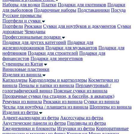
Наборы для водки
Платки
Подарки для охотников
Подарки
для рыболовов
Подарочные наборы
Подстаканники
Посуда
Русские промыслы
Портфели и сумки
Портфели
Рюкзаки
Сумки для ноутбуков и документов
Сумки
дорожные
Чемоданы
Профессиональные подарки
Подарки для других категорий
Подарки для
железнодорожников
Подарки для музыкантов
Подарки для
нефтяников
Подарки для строителей
Подарки для
финансистов
Подарки для энергетиков
Сувениры из Китая
Виниловые пластинки
Изделия из винила
Капхолдеры
Кардхолдеры и картхолдеры
Косметички из
винила
Пеналы и папки из винила
Перламутровый /
голографический винил
Поясные сумки из винила
Прозрачные сумки (на стадион, в бассейн, в аквапарк)
Ремувки из винила
Рюкзаки из винила
Сумки из винила
Чехлы для ноутбука / планшета из винила
Шопперы из винила
Изделия из фетра
Адвент-календари из фетра
Аксессуары из фетра
Акустические панели из фетра
Гирлянды из фетра
Ежедневники и блокноты
Игрушки из фетра
Корпоративные
персонажи и маскоты из фетра
Кошельки
Мини-валенки