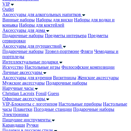
VIP
Outlet
Аксессуары для алкогольных напитков
Винные наборы
Наборы для виски
Наборы для водки и
коньяка
Наборы для коктейлей
Аксессуары для дома
Подарочные наборы
Предметы интерьера
Предметы
сервировки
Аксессуары для путешествий
Подарочные наборы
Трэвел-портмоне
Фляги
Чемоданы и
портпледы
Интеллектуальные подарки
Искусство
Настольные игры
Философские композиции
Личные аксессуары
Аксессуары для курения
Визитницы
Женские аксессуары
Мужские аксессуары
Подарочные наборы
Наручные часы
Christian Lacroix
Fossil
Guess
Офисные аксессуары
VIP-Блокноты с логотипом
Настольные приборы
Настольные
часы
Плакетки
Погодные станции
Подарочные наборы
Электроника
Пишущие инструменты
Карандаши
Ручки
Подарки в русском стиле