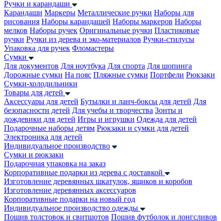
Ручки и карандаши
Карандаши
Маркеры
Металлические ручки
Наборы для
рисования
Наборы карандашей
Наборы маркеров
Наборы
мелков
Наборы ручек
Оригинальные ручки
Пластиковые
ручки
Ручки из дерева и эко-материалов
Ручки-стилусы
Упаковка для ручек
Фломастеры
Сумки
Для документов
Для ноутбука
Для спорта
Для шопинга
Дорожные сумки
На пояс
Пляжные сумки
Портфели
Рюкзаки
Сумки-холодильники
Товары для детей
Аксессуары для детей
Бутылки и ланч-боксы для детей
Для
безопасности детей
Для учебы и творчества
Зонты и
дождевики для детей
Игры и игрушки
Одежда для детей
Подарочные наборы детям
Рюкзаки и сумки для детей
Электроника для детей
Индивидуальное производство
Сумки и рюкзаки
Подарочная упаковка на заказ
Корпоративные подарки из дерева с доставкой
Изготовление деревянных шкатулок, ящиков и коробов
Изготовление деревянных аксессуаров
Корпоративные подарки на новый год
Индивидуальное производство одежды
Пошив толстовок и свитшотов
Пошив футболок и лонгсливов