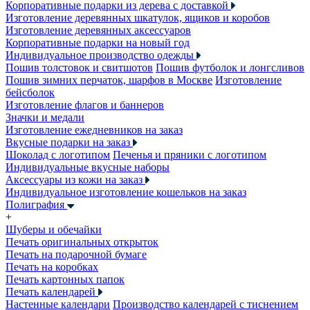
Корпоративные подарки из дерева с доставкой
Изготовление деревянных шкатулок, ящиков и коробов
Изготовление деревянных аксессуаров
Корпоративные подарки на новый год
Индивидуальное производство одежды
Пошив толстовок и свитшотов
Пошив футболок и лонгсливов
Пошив зимних перчаток, шарфов в Москве
Изготовление
бейсболок
Изготовление флагов и баннеров
Значки и медали
Изготовление ежедневников на заказ
Вкусные подарки на заказ
Шоколад с логотипом
Печенья и пряники с логотипом
Индивидуальные вкусные наборы
Аксессуары из кожи на заказ
Индивидуальное изготовление кошельков на заказ
Полиграфия
+
Шуберы и обечайки
Печать оригинальных открыток
Печать на подарочной бумаге
Печать на коробках
Печать картонных папок
Печать календарей
Настенные календари
Производство календарей с тиснением