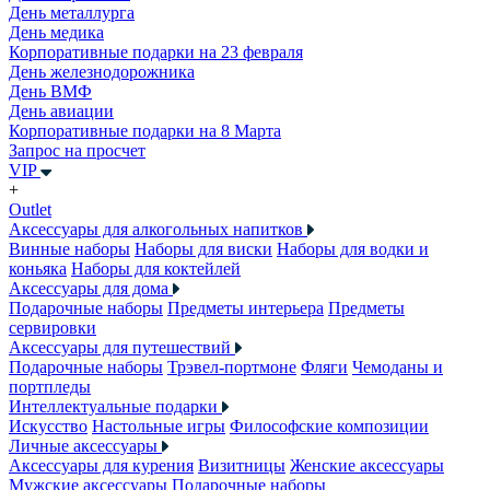
День металлурга
День медика
Корпоративные подарки на 23 февраля
День железнодорожника
День ВМФ
День авиации
Корпоративные подарки на 8 Марта
Запрос на просчет
VIP
+
Outlet
Аксессуары для алкогольных напитков
Винные наборы
Наборы для виски
Наборы для водки и
коньяка
Наборы для коктейлей
Аксессуары для дома
Подарочные наборы
Предметы интерьера
Предметы
сервировки
Аксессуары для путешествий
Подарочные наборы
Трэвел-портмоне
Фляги
Чемоданы и
портпледы
Интеллектуальные подарки
Искусство
Настольные игры
Философские композиции
Личные аксессуары
Аксессуары для курения
Визитницы
Женские аксессуары
Мужские аксессуары
Подарочные наборы