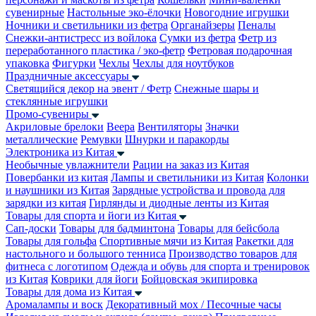
сувенирные
Настольные эко-ёлочки
Новогодние игрушки
Ночники и светильники из фетра
Органайзеры
Пеналы
Снежки-антистресс из войлока
Сумки из фетра
Фетр из
переработанного пластика / эко-фетр
Фетровая подарочная
упаковка
Фигурки
Чехлы
Чехлы для ноутбуков
Праздничные аксессуары
Светящийся декор на эвент / Фетр
Снежные шары и
стеклянные игрушки
Промо-сувениры
Акриловые брелоки
Веера
Вентиляторы
Значки
металлические
Ремувки
Шнурки и паракорды
Электроника из Китая
Необычные увлажнители
Рации на заказ из Китая
Повербанки из китая
Лампы и светильники из Китая
Колонки
и наушники из Китая
Зарядные устройства и провода для
зарядки из китая
Гирлянды и диодные ленты из Китая
Товары для спорта и йоги из Китая
Сап-доски
Товары для бадминтона
Товары для бейсбола
Товары для гольфа
Спортивные мячи из Китая
Ракетки для
настольного и большого тенниса
Производство товаров для
фитнеса с логотипом
Одежда и обувь для спорта и тренировок
из Китая
Коврики для йоги
Бойцовская экипировка
Товары для дома из Китая
Аромалампы и воск
Декоративный мох / Песочные часы