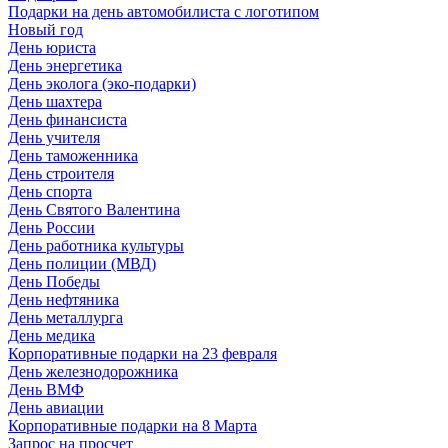
Подарки на день автомобилиста с логотипом
Новый год
День юриста
День энергетика
День эколога (эко-подарки)
День шахтера
День финансиста
День учителя
День таможенника
День строителя
День спорта
День Святого Валентина
День России
День работника культуры
День полиции (МВД)
День Победы
День нефтяника
День металлурга
День медика
Корпоративные подарки на 23 февраля
День железнодорожника
День ВМФ
День авиации
Корпоративные подарки на 8 Марта
Запрос на просчет