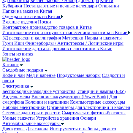
3Д блокноты
Бизнес наборы / Набор директора
Книги
Кубарики
Нестандартные и вечные календари
Открытки
Папки на заказ из Китая
Одежда и текстиль из Китая
Вязаные изделия
Носки
Контрактное производство товаров в Китае
Изготовление игр и игрушек с нанесением логотипа в Китае
3Д раскраски и каллиграфия
Матрешки
Нарды и шахматы
Туми Иши
Фингерборды / Антистрессы / Логические игры
Изготовление дартса и дротиков с логотипом в Китае
Зонты из китая
Каталог
Съедобные подарки
Кофе и чай
Мёд и варенье
Продуктовые наборы
Сладости и
орехи
Электроника
Беспроводные зарядные устройства, станции и лампы (БЗУ)
Видеокамеры
Внешние аккумуляторы (Power Bank)
Для
смартфона
Колонки и наушники
Компьютерные аксессуары
Наборы электроники
Органайзеры для электроники и кабелей
Сетевые адаптеры и розетки
Смарт-часы и фитнес-браслеты
Умные гаджеты
Устройства хранения
Фонари
Автомобильные аксессуары
Для кузова
Для салона
Инструменты и наборы для авто