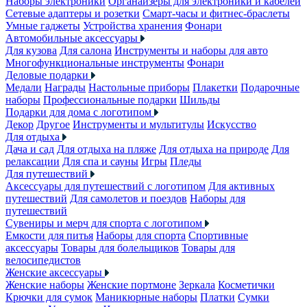
Наборы электроники
Органайзеры для электроники и кабелей
Сетевые адаптеры и розетки
Смарт-часы и фитнес-браслеты
Умные гаджеты
Устройства хранения
Фонари
Автомобильные аксессуары
Для кузова
Для салона
Инструменты и наборы для авто
Многофункциональные инструменты
Фонари
Деловые подарки
Медали
Награды
Настольные приборы
Плакетки
Подарочные
наборы
Профессиональные подарки
Шильды
Подарки для дома с логотипом
Декор
Другое
Инструменты и мультитулы
Искусство
Для отдыха
Дача и сад
Для отдыха на пляже
Для отдыха на природе
Для
релаксации
Для спа и сауны
Игры
Пледы
Для путешествий
Аксессуары для путешествий с логотипом
Для активных
путешествий
Для самолетов и поездов
Наборы для
путешествий
Сувениры и мерч для спорта с логотипом
Емкости для питья
Наборы для спорта
Спортивные
аксессуары
Товары для болельщиков
Товары для
велосипедистов
Женские аксессуары
Женские наборы
Женские портмоне
Зеркала
Косметички
Крючки для сумок
Маникюрные наборы
Платки
Сумки