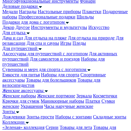
Многофункциональные инструменты
Фонари
Деловые подарки
Медали
Награды
Настольные приборы
Плакетки
Подарочные
наборы
Профессиональные подарки
Шильды
Подарки для дома с логотипом
Декор
Другое
Инструменты и мультитулы
Искусство
Для отдыха
Дача и сад
Для отдыха на пляже
Для отдыха на природе
Для
релаксации
Для спа и сауны
Игры
Пледы
Для путешествий
Аксессуары для путешествий с логотипом
Для активных
путешествий
Для самолетов и поездов
Наборы для
путешествий
Сувениры и мерч для спорта с логотипом
Емкости для питья
Наборы для спорта
Спортивные
аксессуары
Товары для болельщиков
Товары для
велосипедистов
Женские аксессуары
Женские наборы
Женские портмоне
Зеркала
Косметички
Крючки для сумок
Маникюрные наборы
Платки
Сумки
женские
Украшения
Часы наручные женские
Зонты
Дождевики
Зонты-трости
Наборы с зонтами
Складные зонты
Коллекции
«Зеленая» коллекция
Серии
Товары для лета
Товары для