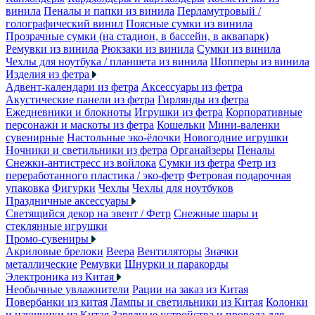
винила
Пеналы и папки из винила
Перламутровый /
голографический винил
Поясные сумки из винила
Прозрачные сумки (на стадион, в бассейн, в аквапарк)
Ремувки из винила
Рюкзаки из винила
Сумки из винила
Чехлы для ноутбука / планшета из винила
Шопперы из винила
Изделия из фетра
Адвент-календари из фетра
Аксессуары из фетра
Акустические панели из фетра
Гирлянды из фетра
Ежедневники и блокноты
Игрушки из фетра
Корпоративные
персонажи и маскоты из фетра
Кошельки
Мини-валенки
сувенирные
Настольные эко-ёлочки
Новогодние игрушки
Ночники и светильники из фетра
Органайзеры
Пеналы
Снежки-антистресс из войлока
Сумки из фетра
Фетр из
переработанного пластика / эко-фетр
Фетровая подарочная
упаковка
Фигурки
Чехлы
Чехлы для ноутбуков
Праздничные аксессуары
Светящийся декор на эвент / Фетр
Снежные шары и
стеклянные игрушки
Промо-сувениры
Акриловые брелоки
Веера
Вентиляторы
Значки
металлические
Ремувки
Шнурки и паракорды
Электроника из Китая
Необычные увлажнители
Рации на заказ из Китая
Повербанки из китая
Лампы и светильники из Китая
Колонки
и наушники из Китая
Зарядные устройства и провода для