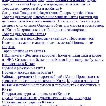
зарядки из китая
Гирлянды и диодные ленты из Китая
Товары для спорта и йоги из Китая
Сап-доски
Товары для бадминтона
Товары для бейсбола
Товары для гольфа
Спортивные мячи из Китая
Ракетки для
настольного и большого тенниса
Производство товаров для
фитнеса с логотипом
Одежда и обувь для спорта и тренировок
из Китая
Коврики для йоги
Бойцовская экипировка
Товары для дома из Китая
Аромалампы и воск
Декоративный мох / Песочные часы
Изделия из смолы и акрила (лампы, декор)
Придверные
коврики
Тара и упаковка из Китая
ПВД пакеты / Жестяные коробки
Премиум шкатулки и кофры
из ЭВА
Стеклянные бутылки из Китая
Производство бутылок
из пластика в Китае
Сумки и рюкзаки из китая
Посуда и аксессуары из Китая
Чайная церемония / Подарочный чай / Матча
Производство
фляжек с нанесением логотипа в Китае
Кружки и чашки из
Китая
Изготовление термосов и термокружек с логотипом в
Китае
Подарки для туризма и отдыха из Китая
Сумки для животных
Туристические стулья
Чемоданы
Офисные аксессуары из Китая