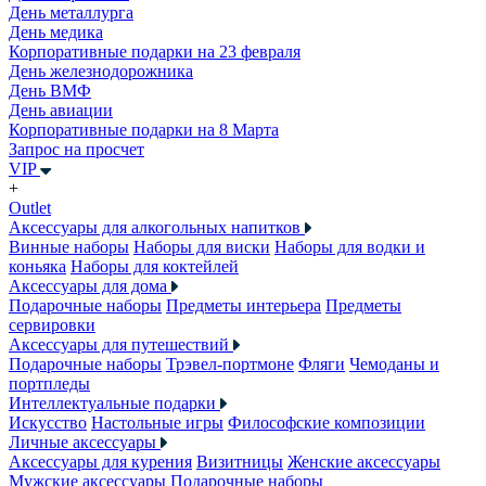
День металлурга
День медика
Корпоративные подарки на 23 февраля
День железнодорожника
День ВМФ
День авиации
Корпоративные подарки на 8 Марта
Запрос на просчет
VIP
+
Outlet
Аксессуары для алкогольных напитков
Винные наборы
Наборы для виски
Наборы для водки и
коньяка
Наборы для коктейлей
Аксессуары для дома
Подарочные наборы
Предметы интерьера
Предметы
сервировки
Аксессуары для путешествий
Подарочные наборы
Трэвел-портмоне
Фляги
Чемоданы и
портпледы
Интеллектуальные подарки
Искусство
Настольные игры
Философские композиции
Личные аксессуары
Аксессуары для курения
Визитницы
Женские аксессуары
Мужские аксессуары
Подарочные наборы