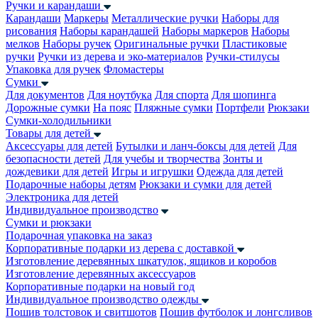
Ручки и карандаши
Карандаши
Маркеры
Металлические ручки
Наборы для
рисования
Наборы карандашей
Наборы маркеров
Наборы
мелков
Наборы ручек
Оригинальные ручки
Пластиковые
ручки
Ручки из дерева и эко-материалов
Ручки-стилусы
Упаковка для ручек
Фломастеры
Сумки
Для документов
Для ноутбука
Для спорта
Для шопинга
Дорожные сумки
На пояс
Пляжные сумки
Портфели
Рюкзаки
Сумки-холодильники
Товары для детей
Аксессуары для детей
Бутылки и ланч-боксы для детей
Для
безопасности детей
Для учебы и творчества
Зонты и
дождевики для детей
Игры и игрушки
Одежда для детей
Подарочные наборы детям
Рюкзаки и сумки для детей
Электроника для детей
Индивидуальное производство
Сумки и рюкзаки
Подарочная упаковка на заказ
Корпоративные подарки из дерева с доставкой
Изготовление деревянных шкатулок, ящиков и коробов
Изготовление деревянных аксессуаров
Корпоративные подарки на новый год
Индивидуальное производство одежды
Пошив толстовок и свитшотов
Пошив футболок и лонгсливов