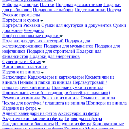
Наборы для водки
Платки
Подарки для охотников
Подарки
для рыболовов
Подарочные наборы
Подстаканники
Посуда
Русские промыслы
Портфели и сумки
Портфели
Рюкзаки
Сумки для ноутбуков и документов
Сумки
дорожные
Чемоданы
Профессиональные подарки
Подарки для других категорий
Подарки для
железнодорожников
Подарки для музыкантов
Подарки для
нефтяников
Подарки для строителей
Подарки для
финансистов
Подарки для энергетиков
Сувениры из Китая
Виниловые пластинки
Изделия из винила
Капхолдеры
Кардхолдеры и картхолдеры
Косметички из
винила
Пеналы и папки из винила
Перламутровый /
голографический винил
Поясные сумки из винила
Прозрачные сумки (на стадион, в бассейн, в аквапарк)
Ремувки из винила
Рюкзаки из винила
Сумки из винила
Чехлы для ноутбука / планшета из винила
Шопперы из винила
Изделия из фетра
Адвент-календари из фетра
Аксессуары из фетра
Акустические панели из фетра
Гирлянды из фетра
Ежедневники и блокноты
Игрушки из фетра
Корпоративные
персонажи и маскоты из фетра
Кошельки
Мини-валенки