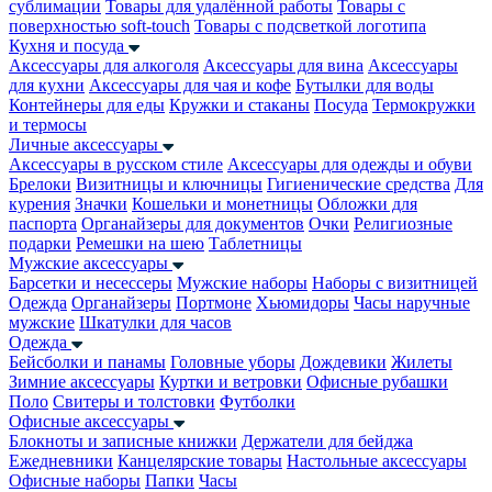
сублимации
Товары для удалённой работы
Товары с
поверхностью soft-touch
Товары с подсветкой логотипа
Кухня и посуда
Аксессуары для алкоголя
Аксессуары для вина
Аксессуары
для кухни
Аксессуары для чая и кофе
Бутылки для воды
Контейнеры для еды
Кружки и стаканы
Посуда
Термокружки
и термосы
Личные аксессуары
Аксессуары в русском стиле
Аксессуары для одежды и обуви
Брелоки
Визитницы и ключницы
Гигиенические средства
Для
курения
Значки
Кошельки и монетницы
Обложки для
паспорта
Органайзеры для документов
Очки
Религиозные
подарки
Ремешки на шею
Таблетницы
Мужские аксессуары
Барсетки и несессеры
Мужские наборы
Наборы с визитницей
Одежда
Органайзеры
Портмоне
Хьюмидоры
Часы наручные
мужские
Шкатулки для часов
Одежда
Бейсболки и панамы
Головные уборы
Дождевики
Жилеты
Зимние аксессуары
Куртки и ветровки
Офисные рубашки
Поло
Свитеры и толстовки
Футболки
Офисные аксессуары
Блокноты и записные книжки
Держатели для бейджа
Ежедневники
Канцелярские товары
Настольные аксессуары
Офисные наборы
Папки
Часы