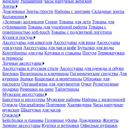
женские
Украшения
Часы наручные женские
Зонты
Дождевики
Зонты-трости
Наборы с зонтами
Складные зонты
Коллекции
«Зеленая» коллекция
Серии
Товары для лета
Товары для
сублимации
Товары для удалённой работы
Товары с
поверхностью soft-touch
Товары с подсветкой логотипа
Кухня и посуда
Аксессуары для алкоголя
Аксессуары для вина
Аксессуары
для кухни
Аксессуары для чая и кофе
Бутылки для воды
Контейнеры для еды
Кружки и стаканы
Посуда
Термокружки
и термосы
Личные аксессуары
Аксессуары в русском стиле
Аксессуары для одежды и обуви
Брелоки
Визитницы и ключницы
Гигиенические средства
Для
курения
Значки
Кошельки и монетницы
Обложки для
паспорта
Органайзеры для документов
Очки
Религиозные
подарки
Ремешки на шею
Таблетницы
Мужские аксессуары
Барсетки и несессеры
Мужские наборы
Наборы с визитницей
Одежда
Органайзеры
Портмоне
Хьюмидоры
Часы наручные
мужские
Шкатулки для часов
Одежда
Бейсболки и панамы
Головные уборы
Дождевики
Жилеты
Зимние аксессуары
Куртки и ветровки
Офисные рубашки