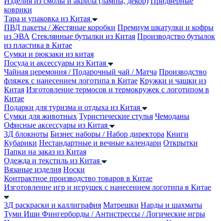
Изделия из смолы и акрила (лампы, декор)
Придверные
коврики
Тара и упаковка из Китая
ПВД пакеты / Жестяные коробки
Премиум шкатулки и кофры
из ЭВА
Стеклянные бутылки из Китая
Производство бутылок
из пластика в Китае
Сумки и рюкзаки из китая
Посуда и аксессуары из Китая
Чайная церемония / Подарочный чай / Матча
Производство
фляжек с нанесением логотипа в Китае
Кружки и чашки из
Китая
Изготовление термосов и термокружек с логотипом в
Китае
Подарки для туризма и отдыха из Китая
Сумки для животных
Туристические стулья
Чемоданы
Офисные аксессуары из Китая
3Д блокноты
Бизнес наборы / Набор директора
Книги
Кубарики
Нестандартные и вечные календари
Открытки
Папки на заказ из Китая
Одежда и текстиль из Китая
Вязаные изделия
Носки
Контрактное производство товаров в Китае
Изготовление игр и игрушек с нанесением логотипа в Китае
3Д раскраски и каллиграфия
Матрешки
Нарды и шахматы
Туми Иши
Фингерборды / Антистрессы / Логические игры