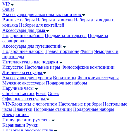
VIP
Outlet
Аксессуары для алкогольных напитков
Винные наборы
Наборы для виски
Наборы для водки и
коньяка
Наборы для коктейлей
Аксессуары для дома
Подарочные наборы
Предметы интерьера
Предметы
сервировки
Аксессуары для путешествий
Подарочные наборы
Трэвел-портмоне
Фляги
Чемоданы и
портпледы
Интеллектуальные подарки
Искусство
Настольные игры
Философские композиции
Личные аксессуары
Аксессуары для курения
Визитницы
Женские аксессуары
Мужские аксессуары
Подарочные наборы
Наручные часы
Christian Lacroix
Fossil
Guess
Офисные аксессуары
VIP-Блокноты с логотипом
Настольные приборы
Настольные
часы
Плакетки
Погодные станции
Подарочные наборы
Электроника
Пишущие инструменты
Карандаши
Ручки
Подарки в русском стиле