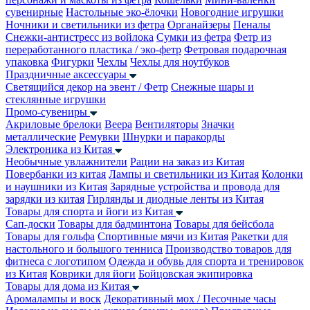
сувенирные
Настольные эко-ёлочки
Новогодние игрушки
Ночники и светильники из фетра
Органайзеры
Пеналы
Снежки-антистресс из войлока
Сумки из фетра
Фетр из
переработанного пластика / эко-фетр
Фетровая подарочная
упаковка
Фигурки
Чехлы
Чехлы для ноутбуков
Праздничные аксессуары
Светящийся декор на эвент / Фетр
Снежные шары и
стеклянные игрушки
Промо-сувениры
Акриловые брелоки
Веера
Вентиляторы
Значки
металлические
Ремувки
Шнурки и паракорды
Электроника из Китая
Необычные увлажнители
Рации на заказ из Китая
Повербанки из китая
Лампы и светильники из Китая
Колонки
и наушники из Китая
Зарядные устройства и провода для
зарядки из китая
Гирлянды и диодные ленты из Китая
Товары для спорта и йоги из Китая
Сап-доски
Товары для бадминтона
Товары для бейсбола
Товары для гольфа
Спортивные мячи из Китая
Ракетки для
настольного и большого тенниса
Производство товаров для
фитнеса с логотипом
Одежда и обувь для спорта и тренировок
из Китая
Коврики для йоги
Бойцовская экипировка
Товары для дома из Китая
Аромалампы и воск
Декоративный мох / Песочные часы