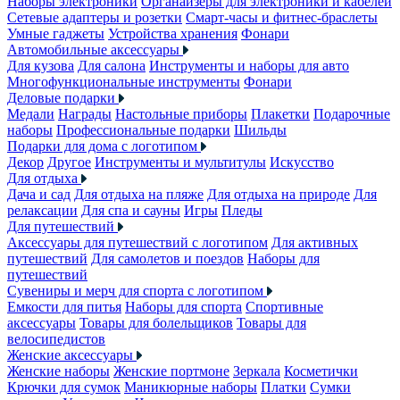
Наборы электроники
Органайзеры для электроники и кабелей
Сетевые адаптеры и розетки
Смарт-часы и фитнес-браслеты
Умные гаджеты
Устройства хранения
Фонари
Автомобильные аксессуары
Для кузова
Для салона
Инструменты и наборы для авто
Многофункциональные инструменты
Фонари
Деловые подарки
Медали
Награды
Настольные приборы
Плакетки
Подарочные
наборы
Профессиональные подарки
Шильды
Подарки для дома с логотипом
Декор
Другое
Инструменты и мультитулы
Искусство
Для отдыха
Дача и сад
Для отдыха на пляже
Для отдыха на природе
Для
релаксации
Для спа и сауны
Игры
Пледы
Для путешествий
Аксессуары для путешествий с логотипом
Для активных
путешествий
Для самолетов и поездов
Наборы для
путешествий
Сувениры и мерч для спорта с логотипом
Емкости для питья
Наборы для спорта
Спортивные
аксессуары
Товары для болельщиков
Товары для
велосипедистов
Женские аксессуары
Женские наборы
Женские портмоне
Зеркала
Косметички
Крючки для сумок
Маникюрные наборы
Платки
Сумки