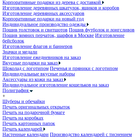
Корпоративные подарки из дерева с доставкой
Изготовление деревянных шкатулок, ящиков и коробов
Изготовление деревянных аксессуаров
Корпоративные подарки на новый год
Индивидуальное производство одежды
Пошив толстовок и свитшотов
Пошив футболок и лонгсливов
Пошив зимних перчаток, шарфов в Москве
Изготовление
бейсболок
Изготовление флагов и баннеров
Значки и медали
Изготовление ежедневников на заказ
Вкусные подарки на заказ
Шоколад с логотипом
Печенья и пряники с логотипом
Индивидуальные вкусные наборы
Аксессуары из кожи на заказ
Индивидуальное изготовление кошельков на заказ
Полиграфия
+
Шуберы и обечайки
Печать оригинальных открыток
Печать на подарочной бумаге
Печать на коробках
Печать картонных папок
Печать календарей
Настенные календари
Производство календарей с тиснением