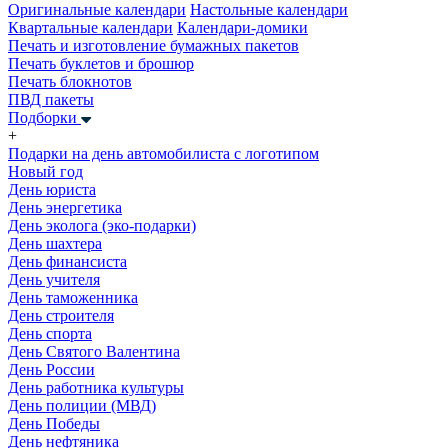
Оригинальные календари
Настольные календари
Квартальные календари
Календари-домики
Печать и изготовление бумажных пакетов
Печать буклетов и брошюр
Печать блокнотов
ПВД пакеты
Подборки
+
Подарки на день автомобилиста с логотипом
Новый год
День юриста
День энергетика
День эколога (эко-подарки)
День шахтера
День финансиста
День учителя
День таможенника
День строителя
День спорта
День Святого Валентина
День России
День работника культуры
День полиции (МВД)
День Победы
День нефтяника