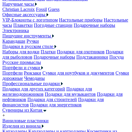
Наручные часы
Christian Lacroix
Fossil
Guess
Офисные аксессуары
VIP-Блокноты с логотипом
Настольные приборы
Настольные
часы
Плакетки
Погодные станции
Подарочные наборы
Электроника
Пишущие инструменты
Карандаши
Ручки
Подарки в русском стиле
Наборы для водки
Платки
Подарки для охотников
Подарки
для рыболовов
Подарочные наборы
Подстаканники
Посуда
Русские промыслы
Портфели и сумки
Портфели
Рюкзаки
Сумки для ноутбуков и документов
Сумки
дорожные
Чемоданы
Профессиональные подарки
Подарки для других категорий
Подарки для
железнодорожников
Подарки для музыкантов
Подарки для
нефтяников
Подарки для строителей
Подарки для
финансистов
Подарки для энергетиков
Сувениры из Китая
+
Виниловые пластинки
Изделия из винила
Капхолдеры
Кардхолдеры и картхолдеры
Косметички из