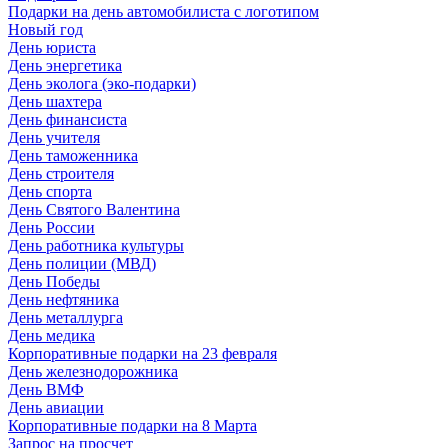
Подарки на день автомобилиста с логотипом
Новый год
День юриста
День энергетика
День эколога (эко-подарки)
День шахтера
День финансиста
День учителя
День таможенника
День строителя
День спорта
День Святого Валентина
День России
День работника культуры
День полиции (МВД)
День Победы
День нефтяника
День металлурга
День медика
Корпоративные подарки на 23 февраля
День железнодорожника
День ВМФ
День авиации
Корпоративные подарки на 8 Марта
Запрос на просчет