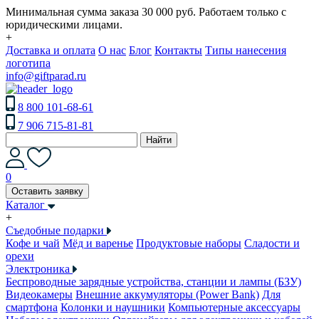
Минимальная сумма заказа 30 000 руб. Работаем только с
юридическими лицами.
+
Доставка и оплата
О нас
Блог
Контакты
Типы нанесения
логотипа
info@giftparad.ru
8 800 101-68-61
7 906 715-81-81
Найти
0
Оставить заявку
Каталог
+
Съедобные подарки
Кофе и чай
Мёд и варенье
Продуктовые наборы
Сладости и
орехи
Электроника
Беспроводные зарядные устройства, станции и лампы (БЗУ)
Видеокамеры
Внешние аккумуляторы (Power Bank)
Для
смартфона
Колонки и наушники
Компьютерные аксессуары