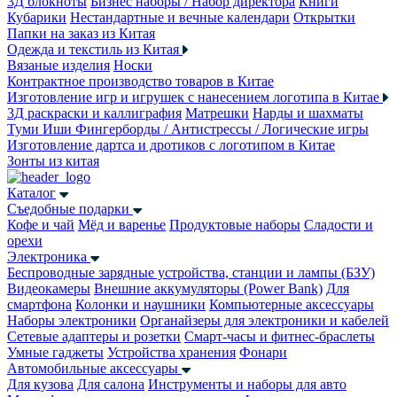
3Д блокноты
Бизнес наборы / Набор директора
Книги
Кубарики
Нестандартные и вечные календари
Открытки
Папки на заказ из Китая
Одежда и текстиль из Китая
Вязаные изделия
Носки
Контрактное производство товаров в Китае
Изготовление игр и игрушек с нанесением логотипа в Китае
3Д раскраски и каллиграфия
Матрешки
Нарды и шахматы
Туми Иши
Фингерборды / Антистрессы / Логические игры
Изготовление дартса и дротиков с логотипом в Китае
Зонты из китая
Каталог
Съедобные подарки
Кофе и чай
Мёд и варенье
Продуктовые наборы
Сладости и
орехи
Электроника
Беспроводные зарядные устройства, станции и лампы (БЗУ)
Видеокамеры
Внешние аккумуляторы (Power Bank)
Для
смартфона
Колонки и наушники
Компьютерные аксессуары
Наборы электроники
Органайзеры для электроники и кабелей
Сетевые адаптеры и розетки
Смарт-часы и фитнес-браслеты
Умные гаджеты
Устройства хранения
Фонари
Автомобильные аксессуары
Для кузова
Для салона
Инструменты и наборы для авто