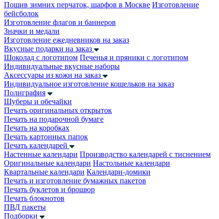
Пошив зимних перчаток, шарфов в Москве
Изготовление
бейсболок
Изготовление флагов и баннеров
Значки и медали
Изготовление ежедневников на заказ
Вкусные подарки на заказ
Шоколад с логотипом
Печенья и пряники с логотипом
Индивидуальные вкусные наборы
Аксессуары из кожи на заказ
Индивидуальное изготовление кошельков на заказ
Полиграфия
Шуберы и обечайки
Печать оригинальных открыток
Печать на подарочной бумаге
Печать на коробках
Печать картонных папок
Печать календарей
Настенные календари
Производство календарей с тиснением
Оригинальные календари
Настольные календари
Квартальные календари
Календари-домики
Печать и изготовление бумажных пакетов
Печать буклетов и брошюр
Печать блокнотов
ПВД пакеты
Подборки