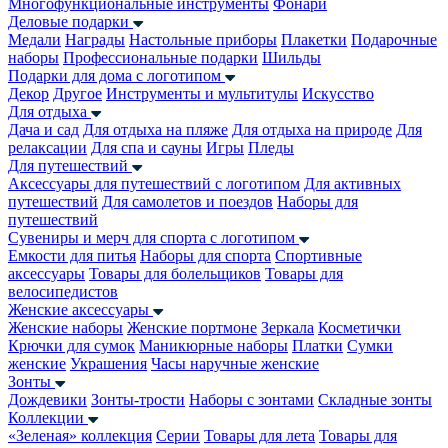
Многофункциональные инструменты
Фонари
Деловые подарки
Медали
Награды
Настольные приборы
Плакетки
Подарочные
наборы
Профессиональные подарки
Шильды
Подарки для дома с логотипом
Декор
Другое
Инструменты и мультитулы
Искусство
Для отдыха
Дача и сад
Для отдыха на пляже
Для отдыха на природе
Для
релаксации
Для спа и сауны
Игры
Пледы
Для путешествий
Аксессуары для путешествий с логотипом
Для активных
путешествий
Для самолетов и поездов
Наборы для
путешествий
Сувениры и мерч для спорта с логотипом
Емкости для питья
Наборы для спорта
Спортивные
аксессуары
Товары для болельщиков
Товары для
велосипедистов
Женские аксессуары
Женские наборы
Женские портмоне
Зеркала
Косметички
Крючки для сумок
Маникюрные наборы
Платки
Сумки
женские
Украшения
Часы наручные женские
Зонты
Дождевики
Зонты-трости
Наборы с зонтами
Складные зонты
Коллекции
«Зеленая» коллекция
Серии
Товары для лета
Товары для