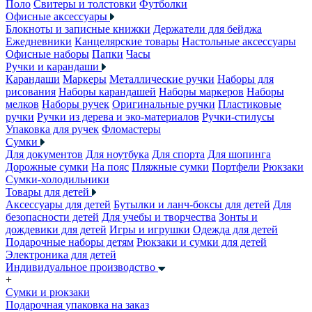
Поло
Свитеры и толстовки
Футболки
Офисные аксессуары
Блокноты и записные книжки
Держатели для бейджа
Ежедневники
Канцелярские товары
Настольные аксессуары
Офисные наборы
Папки
Часы
Ручки и карандаши
Карандаши
Маркеры
Металлические ручки
Наборы для
рисования
Наборы карандашей
Наборы маркеров
Наборы
мелков
Наборы ручек
Оригинальные ручки
Пластиковые
ручки
Ручки из дерева и эко-материалов
Ручки-стилусы
Упаковка для ручек
Фломастеры
Сумки
Для документов
Для ноутбука
Для спорта
Для шопинга
Дорожные сумки
На пояс
Пляжные сумки
Портфели
Рюкзаки
Сумки-холодильники
Товары для детей
Аксессуары для детей
Бутылки и ланч-боксы для детей
Для
безопасности детей
Для учебы и творчества
Зонты и
дождевики для детей
Игры и игрушки
Одежда для детей
Подарочные наборы детям
Рюкзаки и сумки для детей
Электроника для детей
Индивидуальное производство
+
Сумки и рюкзаки
Подарочная упаковка на заказ