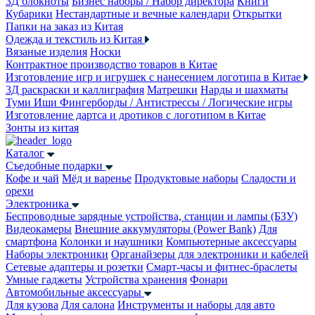
3Д блокноты
Бизнес наборы / Набор директора
Книги
Кубарики
Нестандартные и вечные календари
Открытки
Папки на заказ из Китая
Одежда и текстиль из Китая
Вязаные изделия
Носки
Контрактное производство товаров в Китае
Изготовление игр и игрушек с нанесением логотипа в Китае
3Д раскраски и каллиграфия
Матрешки
Нарды и шахматы
Туми Иши
Фингерборды / Антистрессы / Логические игры
Изготовление дартса и дротиков с логотипом в Китае
Зонты из китая
Каталог
Съедобные подарки
Кофе и чай
Мёд и варенье
Продуктовые наборы
Сладости и
орехи
Электроника
Беспроводные зарядные устройства, станции и лампы (БЗУ)
Видеокамеры
Внешние аккумуляторы (Power Bank)
Для
смартфона
Колонки и наушники
Компьютерные аксессуары
Наборы электроники
Органайзеры для электроники и кабелей
Сетевые адаптеры и розетки
Смарт-часы и фитнес-браслеты
Умные гаджеты
Устройства хранения
Фонари
Автомобильные аксессуары
Для кузова
Для салона
Инструменты и наборы для авто