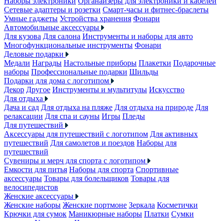
Наборы электроники
Органайзеры для электроники и кабелей
Сетевые адаптеры и розетки
Смарт-часы и фитнес-браслеты
Умные гаджеты
Устройства хранения
Фонари
Автомобильные аксессуары
Для кузова
Для салона
Инструменты и наборы для авто
Многофункциональные инструменты
Фонари
Деловые подарки
Медали
Награды
Настольные приборы
Плакетки
Подарочные
наборы
Профессиональные подарки
Шильды
Подарки для дома с логотипом
Декор
Другое
Инструменты и мультитулы
Искусство
Для отдыха
Дача и сад
Для отдыха на пляже
Для отдыха на природе
Для
релаксации
Для спа и сауны
Игры
Пледы
Для путешествий
Аксессуары для путешествий с логотипом
Для активных
путешествий
Для самолетов и поездов
Наборы для
путешествий
Сувениры и мерч для спорта с логотипом
Емкости для питья
Наборы для спорта
Спортивные
аксессуары
Товары для болельщиков
Товары для
велосипедистов
Женские аксессуары
Женские наборы
Женские портмоне
Зеркала
Косметички
Крючки для сумок
Маникюрные наборы
Платки
Сумки