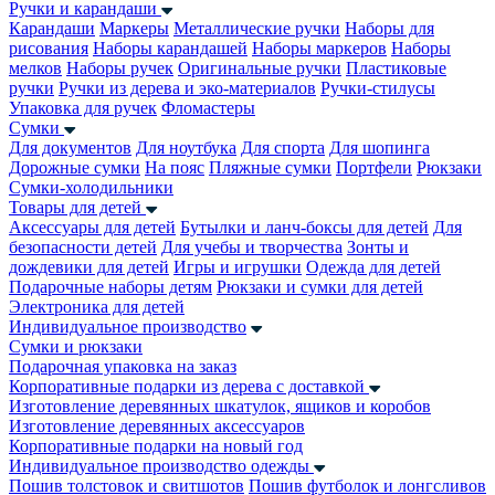
Ручки и карандаши
Карандаши
Маркеры
Металлические ручки
Наборы для
рисования
Наборы карандашей
Наборы маркеров
Наборы
мелков
Наборы ручек
Оригинальные ручки
Пластиковые
ручки
Ручки из дерева и эко-материалов
Ручки-стилусы
Упаковка для ручек
Фломастеры
Сумки
Для документов
Для ноутбука
Для спорта
Для шопинга
Дорожные сумки
На пояс
Пляжные сумки
Портфели
Рюкзаки
Сумки-холодильники
Товары для детей
Аксессуары для детей
Бутылки и ланч-боксы для детей
Для
безопасности детей
Для учебы и творчества
Зонты и
дождевики для детей
Игры и игрушки
Одежда для детей
Подарочные наборы детям
Рюкзаки и сумки для детей
Электроника для детей
Индивидуальное производство
Сумки и рюкзаки
Подарочная упаковка на заказ
Корпоративные подарки из дерева с доставкой
Изготовление деревянных шкатулок, ящиков и коробов
Изготовление деревянных аксессуаров
Корпоративные подарки на новый год
Индивидуальное производство одежды
Пошив толстовок и свитшотов
Пошив футболок и лонгсливов