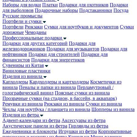
Наборы для водки
Платки
Подарки для охотников
Подарки
для рыболовов
Подарочные наборы
Подстаканники
Посуда
Русские промыслы
Портфели и сумки
Портфели
Рюкзаки
Сумки для ноутбуков и документов
Сумки
дорожные
Чемоданы
Профессиональные подарки
Подарки для других категорий
Подарки для
железнодорожников
Подарки для музыкантов
Подарки для
нефтяников
Подарки для строителей
Подарки для
финансистов
Подарки для энергетиков
Сувениры из Китая
Виниловые пластинки
Изделия из винила
Капхолдеры
Кардхолдеры и картхолдеры
Косметички из
винила
Пеналы и папки из винила
Перламутровый /
голографический винил
Поясные сумки из винила
Прозрачные сумки (на стадион, в бассейн, в аквапарк)
Ремувки из винила
Рюкзаки из винила
Сумки из винила
Чехлы для ноутбука / планшета из винила
Шопперы из винила
Изделия из фетра
Адвент-календари из фетра
Аксессуары из фетра
Акустические панели из фетра
Гирлянды из фетра
Ежедневники и блокноты
Игрушки из фетра
Корпоративные
персонажи и маскоты из фетра
Кошельки
Мини-валенки