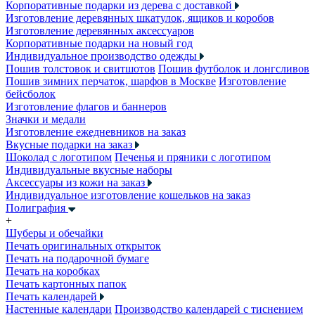
Корпоративные подарки из дерева с доставкой
Изготовление деревянных шкатулок, ящиков и коробов
Изготовление деревянных аксессуаров
Корпоративные подарки на новый год
Индивидуальное производство одежды
Пошив толстовок и свитшотов
Пошив футболок и лонгсливов
Пошив зимних перчаток, шарфов в Москве
Изготовление
бейсболок
Изготовление флагов и баннеров
Значки и медали
Изготовление ежедневников на заказ
Вкусные подарки на заказ
Шоколад с логотипом
Печенья и пряники с логотипом
Индивидуальные вкусные наборы
Аксессуары из кожи на заказ
Индивидуальное изготовление кошельков на заказ
Полиграфия
+
Шуберы и обечайки
Печать оригинальных открыток
Печать на подарочной бумаге
Печать на коробках
Печать картонных папок
Печать календарей
Настенные календари
Производство календарей с тиснением