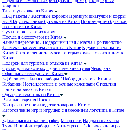
Изделия из смолы и акрила (лампы, декор)
Придверные
коврики
Тара и упаковка из Китая
ПВД пакеты / Жестяные коробки
Премиум шкатулки и кофры
из ЭВА
Стеклянные бутылки из Китая
Производство бутылок
из пластика в Китае
Сумки и рюкзаки из китая
Посуда и аксессуары из Китая
Чайная церемония / Подарочный чай / Матча
Производство
фляжек с нанесением логотипа в Китае
Кружки и чашки из
Китая
Изготовление термосов и термокружек с логотипом в
Китае
Подарки для туризма и отдыха из Китая
Сумки для животных
Туристические стулья
Чемоданы
Офисные аксессуары из Китая
3Д блокноты
Бизнес наборы / Набор директора
Книги
Кубарики
Нестандартные и вечные календари
Открытки
Папки на заказ из Китая
Одежда и текстиль из Китая
Вязаные изделия
Носки
Контрактное производство товаров в Китае
Изготовление игр и игрушек с нанесением логотипа в Китае
3Д раскраски и каллиграфия
Матрешки
Нарды и шахматы
Туми Иши
Фингерборды / Антистрессы / Логические игры