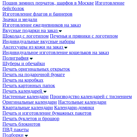
Пошив зимних перчаток, шарфов в Москве
Изготовление
бейсболок
Изготовление флагов и баннеров
Значки и медали
Изготовление ежедневников на заказ
Вкусные подарки на заказ
Шоколад с логотипом
Печенья и пряники с логотипом
Индивидуальные вкусные наборы
Аксессуары из кожи на заказ
Индивидуальное изготовление кошельков на заказ
Полиграфия
Шуберы и обечайки
Печать оригинальных открыток
Печать на подарочной бумаге
Печать на коробках
Печать картонных папок
Печать календарей
Настенные календари
Производство календарей с тиснением
Оригинальные календари
Настольные календари
Квартальные календари
Календари-домики
Печать и изготовление бумажных пакетов
Печать буклетов и брошюр
Печать блокнотов
ПВД пакеты
Подборки