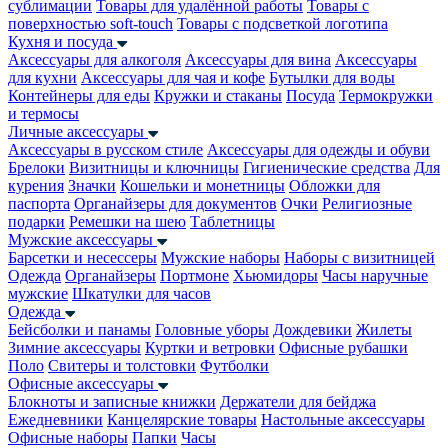
сублимации
Товары для удалённой работы
Товары с
поверхностью soft-touch
Товары с подсветкой логотипа
Кухня и посуда
Аксессуары для алкоголя
Аксессуары для вина
Аксессуары
для кухни
Аксессуары для чая и кофе
Бутылки для воды
Контейнеры для еды
Кружки и стаканы
Посуда
Термокружки
и термосы
Личные аксессуары
Аксессуары в русском стиле
Аксессуары для одежды и обуви
Брелоки
Визитницы и ключницы
Гигиенические средства
Для
курения
Значки
Кошельки и монетницы
Обложки для
паспорта
Органайзеры для документов
Очки
Религиозные
подарки
Ремешки на шею
Таблетницы
Мужские аксессуары
Барсетки и несессеры
Мужские наборы
Наборы с визитницей
Одежда
Органайзеры
Портмоне
Хьюмидоры
Часы наручные
мужские
Шкатулки для часов
Одежда
Бейсболки и панамы
Головные уборы
Дождевики
Жилеты
Зимние аксессуары
Куртки и ветровки
Офисные рубашки
Поло
Свитеры и толстовки
Футболки
Офисные аксессуары
Блокноты и записные книжки
Держатели для бейджа
Ежедневники
Канцелярские товары
Настольные аксессуары
Офисные наборы
Папки
Часы