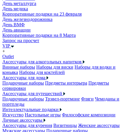
День металлурга
День медика
Корпоративные подарки на 23 февраля
День железнодорожника
День ВМФ
День авиации
Корпоративные подарки на 8 Марта
Запрос на просчет
VIP
+
Outlet
Аксессуары для алкогольных напитков
Винные наборы
Наборы для виски
Наборы для водки и
коньяка
Наборы для коктейлей
Аксессуары для дома
Подарочные наборы
Предметы интерьера
Предметы
сервировки
Аксессуары для путешествий
Подарочные наборы
Трэвел-портмоне
Фляги
Чемоданы и
портпледы
Интеллектуальные подарки
Искусство
Настольные игры
Философские композиции
Личные аксессуары
Аксессуары для курения
Визитницы
Женские аксессуары
Мужские аксессуары
Подарочные наборы