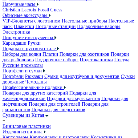
Наручные часы
Christian Lacroix
Fossil
Guess
Офисные аксессуары
VIP-Блокноты с логотипом
Настольные приборы
Настольные
часы
Плакетки
Погодные станции
Подарочные наборы
Электроника
Пишущие инструменты
Карандаши
Ручки
Подарки в русском стиле
Наборы для водки
Платки
Подарки для охотников
Подарки
для рыболовов
Подарочные наборы
Подстаканники
Посуда
Русские промыслы
Портфели и сумки
Портфели
Рюкзаки
Сумки для ноутбуков и документов
Сумки
дорожные
Чемоданы
Профессиональные подарки
Подарки для других категорий
Подарки для
железнодорожников
Подарки для музыкантов
Подарки для
нефтяников
Подарки для строителей
Подарки для
финансистов
Подарки для энергетиков
Сувениры из Китая
+
Виниловые пластинки
Изделия из винила
Капхолдеры
Кардхолдеры и картхолдеры
Косметички из