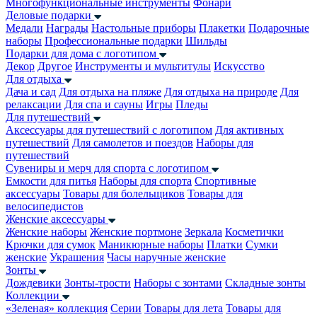
Многофункциональные инструменты
Фонари
Деловые подарки
Медали
Награды
Настольные приборы
Плакетки
Подарочные
наборы
Профессиональные подарки
Шильды
Подарки для дома с логотипом
Декор
Другое
Инструменты и мультитулы
Искусство
Для отдыха
Дача и сад
Для отдыха на пляже
Для отдыха на природе
Для
релаксации
Для спа и сауны
Игры
Пледы
Для путешествий
Аксессуары для путешествий с логотипом
Для активных
путешествий
Для самолетов и поездов
Наборы для
путешествий
Сувениры и мерч для спорта с логотипом
Емкости для питья
Наборы для спорта
Спортивные
аксессуары
Товары для болельщиков
Товары для
велосипедистов
Женские аксессуары
Женские наборы
Женские портмоне
Зеркала
Косметички
Крючки для сумок
Маникюрные наборы
Платки
Сумки
женские
Украшения
Часы наручные женские
Зонты
Дождевики
Зонты-трости
Наборы с зонтами
Складные зонты
Коллекции
«Зеленая» коллекция
Серии
Товары для лета
Товары для