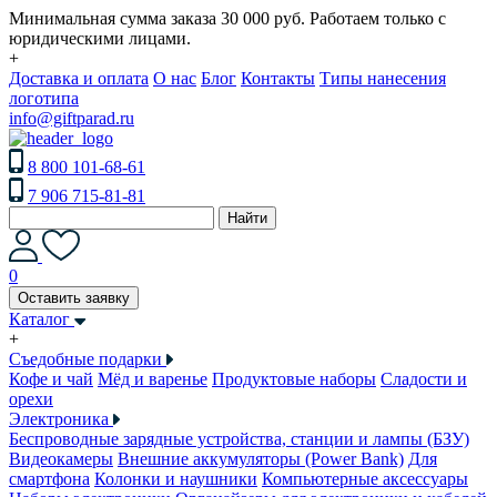
Минимальная сумма заказа 30 000 руб. Работаем только с
юридическими лицами.
+
Доставка и оплата
О нас
Блог
Контакты
Типы нанесения
логотипа
info@giftparad.ru
8 800 101-68-61
7 906 715-81-81
Найти
0
Оставить заявку
Каталог
+
Съедобные подарки
Кофе и чай
Мёд и варенье
Продуктовые наборы
Сладости и
орехи
Электроника
Беспроводные зарядные устройства, станции и лампы (БЗУ)
Видеокамеры
Внешние аккумуляторы (Power Bank)
Для
смартфона
Колонки и наушники
Компьютерные аксессуары