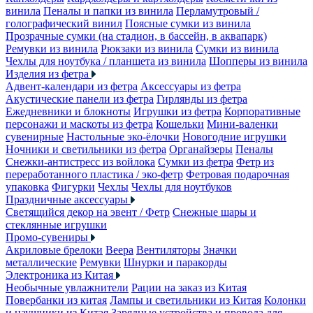
винила
Пеналы и папки из винила
Перламутровый /
голографический винил
Поясные сумки из винила
Прозрачные сумки (на стадион, в бассейн, в аквапарк)
Ремувки из винила
Рюкзаки из винила
Сумки из винила
Чехлы для ноутбука / планшета из винила
Шопперы из винила
Изделия из фетра
Адвент-календари из фетра
Аксессуары из фетра
Акустические панели из фетра
Гирлянды из фетра
Ежедневники и блокноты
Игрушки из фетра
Корпоративные
персонажи и маскоты из фетра
Кошельки
Мини-валенки
сувенирные
Настольные эко-ёлочки
Новогодние игрушки
Ночники и светильники из фетра
Органайзеры
Пеналы
Снежки-антистресс из войлока
Сумки из фетра
Фетр из
переработанного пластика / эко-фетр
Фетровая подарочная
упаковка
Фигурки
Чехлы
Чехлы для ноутбуков
Праздничные аксессуары
Светящийся декор на эвент / Фетр
Снежные шары и
стеклянные игрушки
Промо-сувениры
Акриловые брелоки
Веера
Вентиляторы
Значки
металлические
Ремувки
Шнурки и паракорды
Электроника из Китая
Необычные увлажнители
Рации на заказ из Китая
Повербанки из китая
Лампы и светильники из Китая
Колонки
и наушники из Китая
Зарядные устройства и провода для