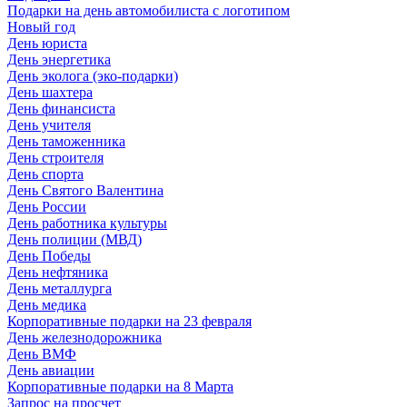
Подарки на день автомобилиста с логотипом
Новый год
День юриста
День энергетика
День эколога (эко-подарки)
День шахтера
День финансиста
День учителя
День таможенника
День строителя
День спорта
День Святого Валентина
День России
День работника культуры
День полиции (МВД)
День Победы
День нефтяника
День металлурга
День медика
Корпоративные подарки на 23 февраля
День железнодорожника
День ВМФ
День авиации
Корпоративные подарки на 8 Марта
Запрос на просчет