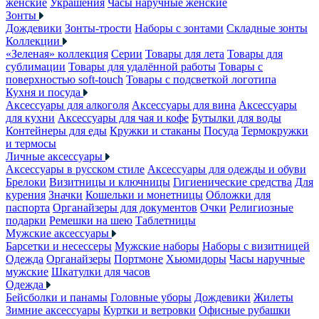
женские
Украшения
Часы наручные женские
Зонты
Дождевики
Зонты-трости
Наборы с зонтами
Складные зонты
Коллекции
«Зеленая» коллекция
Серии
Товары для лета
Товары для
сублимации
Товары для удалённой работы
Товары с
поверхностью soft-touch
Товары с подсветкой логотипа
Кухня и посуда
Аксессуары для алкоголя
Аксессуары для вина
Аксессуары
для кухни
Аксессуары для чая и кофе
Бутылки для воды
Контейнеры для еды
Кружки и стаканы
Посуда
Термокружки
и термосы
Личные аксессуары
Аксессуары в русском стиле
Аксессуары для одежды и обуви
Брелоки
Визитницы и ключницы
Гигиенические средства
Для
курения
Значки
Кошельки и монетницы
Обложки для
паспорта
Органайзеры для документов
Очки
Религиозные
подарки
Ремешки на шею
Таблетницы
Мужские аксессуары
Барсетки и несессеры
Мужские наборы
Наборы с визитницей
Одежда
Органайзеры
Портмоне
Хьюмидоры
Часы наручные
мужские
Шкатулки для часов
Одежда
Бейсболки и панамы
Головные уборы
Дождевики
Жилеты
Зимние аксессуары
Куртки и ветровки
Офисные рубашки