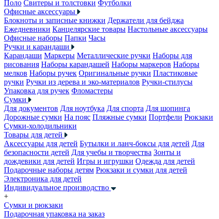
Поло
Свитеры и толстовки
Футболки
Офисные аксессуары
Блокноты и записные книжки
Держатели для бейджа
Ежедневники
Канцелярские товары
Настольные аксессуары
Офисные наборы
Папки
Часы
Ручки и карандаши
Карандаши
Маркеры
Металлические ручки
Наборы для
рисования
Наборы карандашей
Наборы маркеров
Наборы
мелков
Наборы ручек
Оригинальные ручки
Пластиковые
ручки
Ручки из дерева и эко-материалов
Ручки-стилусы
Упаковка для ручек
Фломастеры
Сумки
Для документов
Для ноутбука
Для спорта
Для шопинга
Дорожные сумки
На пояс
Пляжные сумки
Портфели
Рюкзаки
Сумки-холодильники
Товары для детей
Аксессуары для детей
Бутылки и ланч-боксы для детей
Для
безопасности детей
Для учебы и творчества
Зонты и
дождевики для детей
Игры и игрушки
Одежда для детей
Подарочные наборы детям
Рюкзаки и сумки для детей
Электроника для детей
Индивидуальное производство
+
Сумки и рюкзаки
Подарочная упаковка на заказ