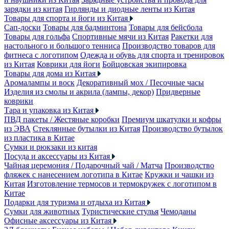
зарядки из китая
Гирлянды и диодные ленты из Китая
Товары для спорта и йоги из Китая
Сап-доски
Товары для бадминтона
Товары для бейсбола
Товары для гольфа
Спортивные мячи из Китая
Ракетки для
настольного и большого тенниса
Производство товаров для
фитнеса с логотипом
Одежда и обувь для спорта и тренировок
из Китая
Коврики для йоги
Бойцовская экипировка
Товары для дома из Китая
Аромалампы и воск
Декоративный мох / Песочные часы
Изделия из смолы и акрила (лампы, декор)
Придверные
коврики
Тара и упаковка из Китая
ПВД пакеты / Жестяные коробки
Премиум шкатулки и кофры
из ЭВА
Стеклянные бутылки из Китая
Производство бутылок
из пластика в Китае
Сумки и рюкзаки из китая
Посуда и аксессуары из Китая
Чайная церемония / Подарочный чай / Матча
Производство
фляжек с нанесением логотипа в Китае
Кружки и чашки из
Китая
Изготовление термосов и термокружек с логотипом в
Китае
Подарки для туризма и отдыха из Китая
Сумки для животных
Туристические стулья
Чемоданы
Офисные аксессуары из Китая