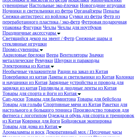
сувенирные
Настольные эко-ёлочки
Новогодние игрушки
Ночники и светильники из фетра
Органайзеры
Пеналы
Снежки-антистресс из войлока
Сумки из фетра
Фетр из
переработанного пластика / эко-фетр
Фетровая подарочная
упаковка
Фигурки
Чехлы
Чехлы для ноутбуков
Праздничные аксессуары
Светящийся декор на эвент / Фетр
Снежные шары и
стеклянные игрушки
Промо-сувениры
Акриловые брелоки
Веера
Вентиляторы
Значки
металлические
Ремувки
Шнурки и паракорды
Электроника из Китая
Необычные увлажнители
Рации на заказ из Китая
Повербанки из китая
Лампы и светильники из Китая
Колонки
и наушники из Китая
Зарядные устройства и провода для
зарядки из китая
Гирлянды и диодные ленты из Китая
Товары для спорта и йоги из Китая
Сап-доски
Товары для бадминтона
Товары для бейсбола
Товары для гольфа
Спортивные мячи из Китая
Ракетки для
настольного и большого тенниса
Производство товаров для
фитнеса с логотипом
Одежда и обувь для спорта и тренировок
из Китая
Коврики для йоги
Бойцовская экипировка
Товары для дома из Китая
Аромалампы и воск
Декоративный мох / Песочные часы