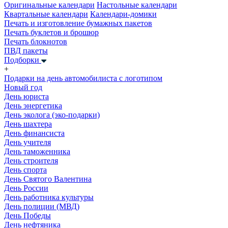
Оригинальные календари
Настольные календари
Квартальные календари
Календари-домики
Печать и изготовление бумажных пакетов
Печать буклетов и брошюр
Печать блокнотов
ПВД пакеты
Подборки
+
Подарки на день автомобилиста с логотипом
Новый год
День юриста
День энергетика
День эколога (эко-подарки)
День шахтера
День финансиста
День учителя
День таможенника
День строителя
День спорта
День Святого Валентина
День России
День работника культуры
День полиции (МВД)
День Победы
День нефтяника