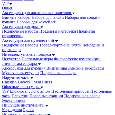
VIP
Outlet
Аксессуары для алкогольных напитков
Винные наборы
Наборы для виски
Наборы для водки и
коньяка
Наборы для коктейлей
Аксессуары для дома
Подарочные наборы
Предметы интерьера
Предметы
сервировки
Аксессуары для путешествий
Подарочные наборы
Трэвел-портмоне
Фляги
Чемоданы и
портпледы
Интеллектуальные подарки
Искусство
Настольные игры
Философские композиции
Личные аксессуары
Аксессуары для курения
Визитницы
Женские аксессуары
Мужские аксессуары
Подарочные наборы
Наручные часы
Christian Lacroix
Fossil
Guess
Офисные аксессуары
VIP-Блокноты с логотипом
Настольные приборы
Настольные
часы
Плакетки
Погодные станции
Подарочные наборы
Электроника
Пишущие инструменты
Карандаши
Ручки
Подарки в русском стиле