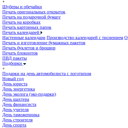
+
Шуберы и обечайки
Печать оригинальных открыток
Печать на подарочной бумаге
Печать на коробках
Печать картонных папок
Печать календарей
Настенные календари
Производство календарей с тиснением
О
Печать и изготовление бумажных пакетов
Печать буклетов и брошюр
Печать блокнотов
ПВД пакеты
Подборки
+
Подарки на день автомобилиста с логотипом
Новый год
День юриста
День энергетика
День эколога (эко-подарки)
День шахтера
День финансиста
День учителя
День таможенника
День строителя
День спорта