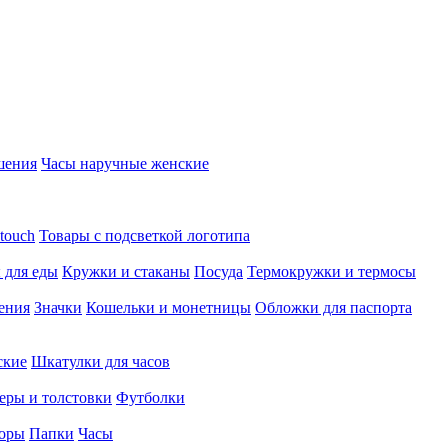
шения
Часы наручные женские
touch
Товары с подсветкой логотипа
 для еды
Кружки и стаканы
Посуда
Термокружки и термосы
ения
Значки
Кошельки и монетницы
Обложки для паспорта
ские
Шкатулки для часов
еры и толстовки
Футболки
оры
Папки
Часы