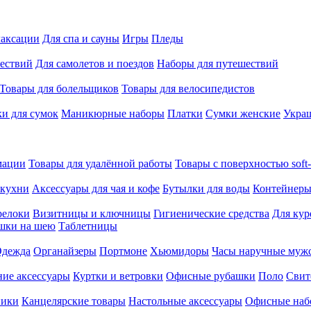
лаксации
Для спа и сауны
Игры
Пледы
ествий
Для самолетов и поездов
Наборы для путешествий
Товары для болельщиков
Товары для велосипедистов
и для сумок
Маникюрные наборы
Платки
Сумки женские
Укра
мации
Товары для удалённой работы
Товары с поверхностью soft-
 кухни
Аксессуары для чая и кофе
Бутылки для воды
Контейнеры
релоки
Визитницы и ключницы
Гигиенические средства
Для кур
шки на шею
Таблетницы
дежда
Органайзеры
Портмоне
Хьюмидоры
Часы наручные муж
ие аксессуары
Куртки и ветровки
Офисные рубашки
Поло
Свит
ники
Канцелярские товары
Настольные аксессуары
Офисные наб