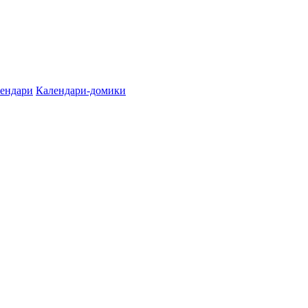
лендари
Календари-домики