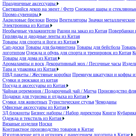
Праздничные аксессуары
Светящийся декор на эвент / Фетр
Снежные шары и стеклянны
Промо-сувениры
Акриловые брелоки
Веера
Вентиляторы
Значки металлические
Электроника из Китая
Необычные увлажнители
Рации на заказ из Китая
Повербанки 
Гирлянды и диодные ленты из Китая
Товары для спорта и йоги из Китая
Сап-доски
Товары для бадминтона
Товары для бейсбола
Товары
логотипом
Одежда и обувь для спорта и тренировок из Китая
К
Товары для дома из Китая
Аромалампы и воск
Декоративный мох / Песочные часы
Издели
Тара и упаковка из Китая
ПВД пакеты / Жестяные коробки
Премиум шкатулки и кофры 
Сумки и рюкзаки из китая
Посуда и аксессуары из Китая
Чайная церемония / Подарочный чай / Матча
Производство фля
Подарки для туризма и отдыха из Китая
Сумки для животных
Туристические стулья
Чемоданы
Офисные аксессуары из Китая
3Д блокноты
Бизнес наборы / Набор директора
Книги
Кубарик
Одежда и текстиль из Китая
Вязаные изделия
Носки
Контрактное производство товаров в Китае
Изготовление игр и игрушек с нанесением логотипа в Китае