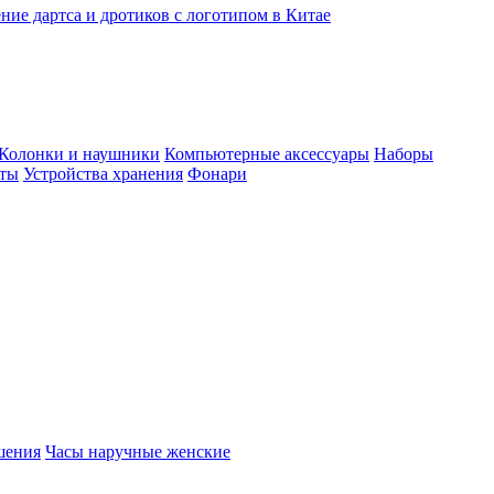
ние дартса и дротиков с логотипом в Китае
Колонки и наушники
Компьютерные аксессуары
Наборы
еты
Устройства хранения
Фонари
шения
Часы наручные женские