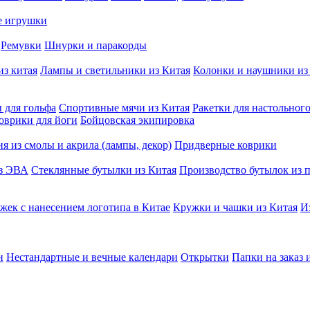
е игрушки
Ремувки
Шнурки и паракорды
из китая
Лампы и светильники из Китая
Колонки и наушники из
 для гольфа
Спортивные мячи из Китая
Ракетки для настольног
оврики для йоги
Бойцовская экипировка
я из смолы и акрила (лампы, декор)
Придверные коврики
из ЭВА
Стеклянные бутылки из Китая
Производство бутылок из п
жек с нанесением логотипа в Китае
Кружки и чашки из Китая
И
и
Нестандартные и вечные календари
Открытки
Папки на заказ 