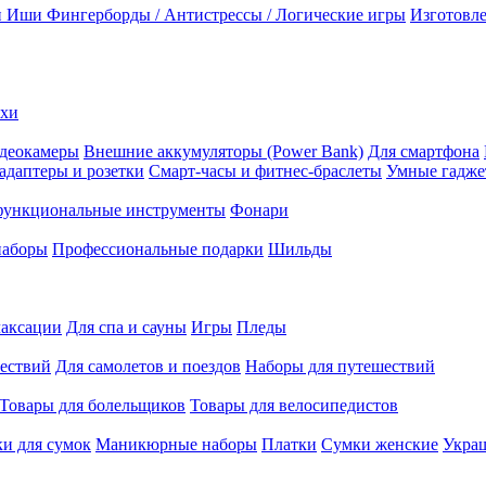
и Иши
Фингерборды / Антистрессы / Логические игры
Изготовле
ехи
деокамеры
Внешние аккумуляторы (Power Bank)
Для смартфона
адаптеры и розетки
Смарт-часы и фитнес-браслеты
Умные гадж
ункциональные инструменты
Фонари
наборы
Профессиональные подарки
Шильды
лаксации
Для спа и сауны
Игры
Пледы
ествий
Для самолетов и поездов
Наборы для путешествий
Товары для болельщиков
Товары для велосипедистов
и для сумок
Маникюрные наборы
Платки
Сумки женские
Укра