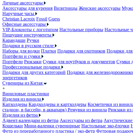
Личные аксессуары
Аксессуары для курения
Визитницы
Женские аксессуары
Мужс
Наручные часы
Christian Lacroix
Fossil
Guess
Офисные аксессуары
VIP-Блокноты с логотипом
Настольные приборы
Настольные ч
Пишущие инструменты
Карандаши
Ручки
Подарки в русском стиле
Наборы для водки
Платки
Подарки для охотников
Подарки для
Портфели и сумки
Портфели
Рюкзаки
Сумки для ноутбуков и документов
Сумки 
Профессиональные подарки
Подарки для других категорий
Подарки для железнодорожник
энергетиков
Сувениры из Китая
+
Виниловые пластинки
Изделия из винила
Капхолдеры
Кардхолдеры и картхолдеры
Косметички из винил
стадион, в бассейн, в аквапарк)
Ремувки из винила
Рюкзаки из
Изделия из фетра
Адвент-календари из фетра
Аксессуары из фетра
Акустические 
Кошельки
Мини-валенки сувенирные
Настольные эко-ёлочки
Фетр из переработанного пластика / эко-фетр
Фетровая подароч