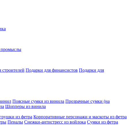
ика
е промыслы
я строителей
Подарки для финансистов
Подарки для
винил
Поясные сумки из винила
Прозрачные сумки (на
ла
Шопперы из винила
грушки из фетра
Корпоративные персонажи и маскоты из фетра
еры
Пеналы
Снежки-антистресс из войлока
Сумки из фетра