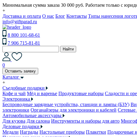
Минимальная сумма заказа 30 000 руб. Работаем только с юри
+
Доставка и оплата
О нас
Блог
Контакты
Типы нанесения логот
info@giftparad.ru
8 800 101-68-61
7 906 715-81-81
Найти
0
Оставить заявку
Каталог
+
Съедобные подарки
Кофе и чай
Мёд и варенье
Продуктовые наборы
Сладости и ор
Электроника
Беспроводные зарядные устройства, станции и лампы (БЗУ)
Ви
электроники
Органайзеры для электроники и кабелей
Сетевые 
Автомобильные аксессуары
Для кузова
Для салона
Инструменты и наборы для авто
Многоф
Деловые подарки
Медали
Награды
Настольные приборы
Плакетки
Подарочные 