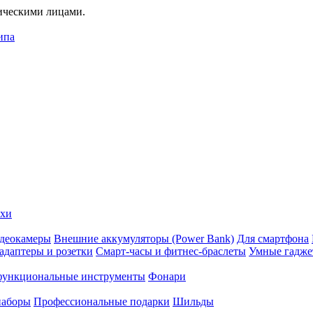
дическими лицами.
ипа
ехи
деокамеры
Внешние аккумуляторы (Power Bank)
Для смартфона
адаптеры и розетки
Смарт-часы и фитнес-браслеты
Умные гадж
ункциональные инструменты
Фонари
наборы
Профессиональные подарки
Шильды