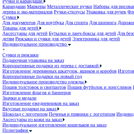
Ручки и карандаши
Карандаши
Маркеры
Металлические ручки
Наборы для рисова
дерева и эко-материалов
Ручки-стилусы
Упаковка для ручек
Фл
Сумки
Для документов
Для ноутбука
Для спорта
Для шопинга
Дорожн
Товары для детей
Аксессуары для детей
Бутылки и ланч-боксы для детей
Для без
детям
Рюкзаки и сумки для детей
Электроника для детей
Индивидуальное производство
+
Сумки и рюкзаки
Подарочная упаковка на заказ
Корпоративные подарки из дерева с доставкой
Изготовление деревянных шкатулок, ящиков и коробов
Изготов
Корпоративные подарки на новый год
Индивидуальное производство одежды
Пошив толстовок и свитшотов
Пошив футболок и лонгсливов
Изготовление флагов и баннеров
Значки и медали
Изготовление ежедневников на заказ
Вкусные подарки на заказ
Шоколад с логотипом
Печенья и пряники с логотипом
Индивид
Аксессуары из кожи на заказ
Индивидуальное изготовление кошельков на заказ
Полиграфия