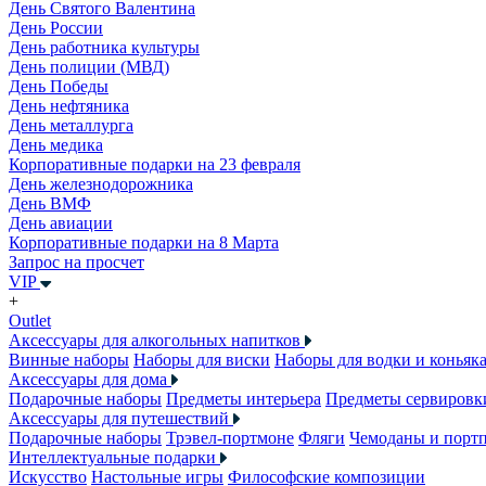
День Святого Валентина
День России
День работника культуры
День полиции (МВД)
День Победы
День нефтяника
День металлурга
День медика
Корпоративные подарки на 23 февраля
День железнодорожника
День ВМФ
День авиации
Корпоративные подарки на 8 Марта
Запрос на просчет
VIP
+
Outlet
Аксессуары для алкогольных напитков
Винные наборы
Наборы для виски
Наборы для водки и коньяк
Аксессуары для дома
Подарочные наборы
Предметы интерьера
Предметы сервировк
Аксессуары для путешествий
Подарочные наборы
Трэвел-портмоне
Фляги
Чемоданы и порт
Интеллектуальные подарки
Искусство
Настольные игры
Философские композиции