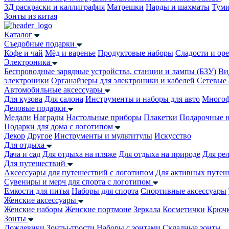
3Д раскраски и каллиграфия
Матрешки
Нарды и шахматы
Тум
Зонты из китая
Каталог
Съедобные подарки
Кофе и чай
Мёд и варенье
Продуктовые наборы
Сладости и ор
Электроника
Беспроводные зарядные устройства, станции и лампы (БЗУ)
Ви
электроники
Органайзеры для электроники и кабелей
Сетевые 
Автомобильные аксессуары
Для кузова
Для салона
Инструменты и наборы для авто
Многоф
Деловые подарки
Медали
Награды
Настольные приборы
Плакетки
Подарочные 
Подарки для дома с логотипом
Декор
Другое
Инструменты и мультитулы
Искусство
Для отдыха
Дача и сад
Для отдыха на пляже
Для отдыха на природе
Для ре
Для путешествий
Аксессуары для путешествий с логотипом
Для активных путеш
Сувениры и мерч для спорта с логотипом
Емкости для питья
Наборы для спорта
Спортивные аксессуары
Женские аксессуары
Женские наборы
Женские портмоне
Зеркала
Косметички
Крючк
Зонты
Дождевики
Зонты-трости
Наборы с зонтами
Складные зонты