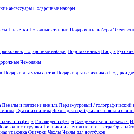
кие аксессуары
Подарочные наборы
асы
Плакетки
Погодные станции
Подарочные наборы
Электрон
 рыболовов
Подарочные наборы
Подстаканники
Посуда
Русски
дорожные
Чемоданы
ов
Подарки для музыкантов
Подарки для нефтяников
Подарки дл
а
Пеналы и папки из винила
Перламутровый / голографический 
 винила
Сумки из винила
Чехлы для ноутбука / планшета из вини
панели из фетра
Гирлянды из фетра
Ежедневники и блокноты
И
Новогодние игрушки
Ночники и светильники из фетра
Органайз
ная упаковка
Фигурки
Чехлы
Чехлы для ноутбуков