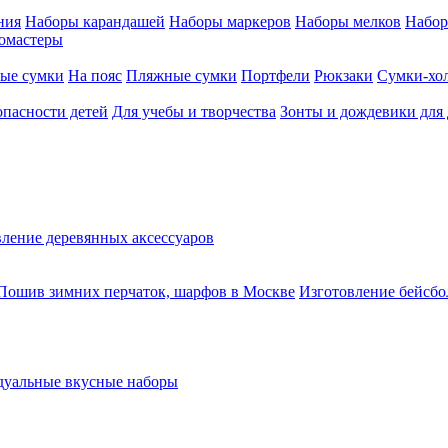
ния
Наборы карандашей
Наборы маркеров
Наборы мелков
Набор
омастеры
ые сумки
На пояс
Пляжные сумки
Портфели
Рюкзаки
Сумки-хо
опасности детей
Для учебы и творчества
Зонты и дождевики для 
ление деревянных аксессуаров
Пошив зимних перчаток, шарфов в Москве
Изготовление бейсбо
уальные вкусные наборы