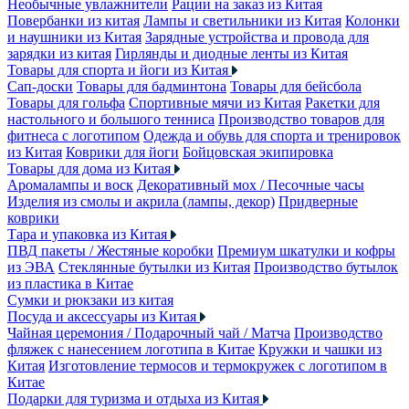
Необычные увлажнители
Рации на заказ из Китая
Повербанки из китая
Лампы и светильники из Китая
Колонки
и наушники из Китая
Зарядные устройства и провода для
зарядки из китая
Гирлянды и диодные ленты из Китая
Товары для спорта и йоги из Китая
Сап-доски
Товары для бадминтона
Товары для бейсбола
Товары для гольфа
Спортивные мячи из Китая
Ракетки для
настольного и большого тенниса
Производство товаров для
фитнеса с логотипом
Одежда и обувь для спорта и тренировок
из Китая
Коврики для йоги
Бойцовская экипировка
Товары для дома из Китая
Аромалампы и воск
Декоративный мох / Песочные часы
Изделия из смолы и акрила (лампы, декор)
Придверные
коврики
Тара и упаковка из Китая
ПВД пакеты / Жестяные коробки
Премиум шкатулки и кофры
из ЭВА
Стеклянные бутылки из Китая
Производство бутылок
из пластика в Китае
Сумки и рюкзаки из китая
Посуда и аксессуары из Китая
Чайная церемония / Подарочный чай / Матча
Производство
фляжек с нанесением логотипа в Китае
Кружки и чашки из
Китая
Изготовление термосов и термокружек с логотипом в
Китае
Подарки для туризма и отдыха из Китая