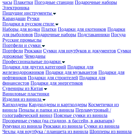
часы
Плакетки
Погодные станции
Подарочные наборы
Электроника
Пишущие инструменты
Карандаши
Ручки
Подарки в русском стиле
Наборы для водки
Платки
Подарки для охотников
Подарки
для рыболовов
Подарочные наборы
Подстаканники
Посуда
Русские промыслы
Портфели и сумки
Портфели
Рюкзаки
Сумки для ноутбуков и документов
Сумки
дорожные
Чемоданы
Профессиональные подарки
Подарки для других категорий
Подарки для
железнодорожников
Подарки для музыкантов
Подарки для
нефтяников
Подарки для строителей
Подарки для
финансистов
Подарки для энергетиков
Сувениры из Китая
Виниловые пластинки
Изделия из винила
Капхолдеры
Кардхолдеры и картхолдеры
Косметички из
винила
Пеналы и папки из винила
Перламутровый /
голографический винил
Поясные сумки из винила
Прозрачные сумки (на стадион, в бассейн, в аквапарк)
Ремувки из винила
Рюкзаки из винила
Сумки из винила
Чехлы для ноутбука / планшета из винила
Шопперы из винила