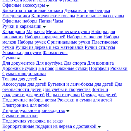
Офисные аксессуары
Блокноты и записные книжки
Держатели для бейджа
Ежедневники
Канцелярские товары
Настольные аксессуары
Офисные наборы
Папки
Часы
Ручки и карандаши
Карандаши
Маркеры
Металлические ручки
Наборы для
рисования
Наборы карандашей
Наборы маркеров
Наборы
мелков
Наборы ручек
Оригинальные ручки
Пластиковые
ручки
Ручки из дерева и эко-материалов
Ручки-стилусы
Упаковка для ручек
Фломастеры
Сумки
Для документов
Для ноутбука
Для спорта
Для шопинга
Дорожные сумки
На пояс
Пляжные сумки
Портфели
Рюкзаки
Сумки-холодильники
Товары для детей
Аксессуары для детей
Бутылки и ланч-боксы для детей
Для
безопасности детей
Для учебы и творчества
Зонты и
дождевики для детей
Игры и игрушки
Одежда для детей
Подарочные наборы детям
Рюкзаки и сумки для детей
Электроника для детей
Индивидуальное производство
Сумки и рюкзаки
Подарочная упаковка на заказ
Корпоративные подарки из дерева с доставкой