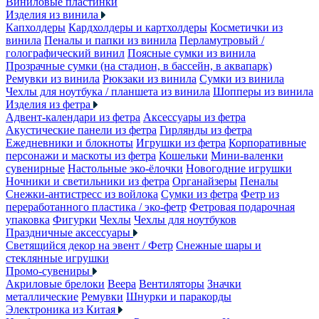
Виниловые пластинки
Изделия из винила
Капхолдеры
Кардхолдеры и картхолдеры
Косметички из
винила
Пеналы и папки из винила
Перламутровый /
голографический винил
Поясные сумки из винила
Прозрачные сумки (на стадион, в бассейн, в аквапарк)
Ремувки из винила
Рюкзаки из винила
Сумки из винила
Чехлы для ноутбука / планшета из винила
Шопперы из винила
Изделия из фетра
Адвент-календари из фетра
Аксессуары из фетра
Акустические панели из фетра
Гирлянды из фетра
Ежедневники и блокноты
Игрушки из фетра
Корпоративные
персонажи и маскоты из фетра
Кошельки
Мини-валенки
сувенирные
Настольные эко-ёлочки
Новогодние игрушки
Ночники и светильники из фетра
Органайзеры
Пеналы
Снежки-антистресс из войлока
Сумки из фетра
Фетр из
переработанного пластика / эко-фетр
Фетровая подарочная
упаковка
Фигурки
Чехлы
Чехлы для ноутбуков
Праздничные аксессуары
Светящийся декор на эвент / Фетр
Снежные шары и
стеклянные игрушки
Промо-сувениры
Акриловые брелоки
Веера
Вентиляторы
Значки
металлические
Ремувки
Шнурки и паракорды
Электроника из Китая