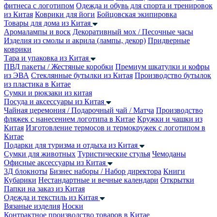
фитнеса с логотипом
Одежда и обувь для спорта и тренировок
из Китая
Коврики для йоги
Бойцовская экипировка
Товары для дома из Китая
Аромалампы и воск
Декоративный мох / Песочные часы
Изделия из смолы и акрила (лампы, декор)
Придверные
коврики
Тара и упаковка из Китая
ПВД пакеты / Жестяные коробки
Премиум шкатулки и кофры
из ЭВА
Стеклянные бутылки из Китая
Производство бутылок
из пластика в Китае
Сумки и рюкзаки из китая
Посуда и аксессуары из Китая
Чайная церемония / Подарочный чай / Матча
Производство
фляжек с нанесением логотипа в Китае
Кружки и чашки из
Китая
Изготовление термосов и термокружек с логотипом в
Китае
Подарки для туризма и отдыха из Китая
Сумки для животных
Туристические стулья
Чемоданы
Офисные аксессуары из Китая
3Д блокноты
Бизнес наборы / Набор директора
Книги
Кубарики
Нестандартные и вечные календари
Открытки
Папки на заказ из Китая
Одежда и текстиль из Китая
Вязаные изделия
Носки
Контрактное производство товаров в Китае