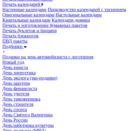
Печать календарей
Настенные календари
Производство календарей с тиснением
Оригинальные календари
Настольные календари
Квартальные календари
Календари-домики
Печать и изготовление бумажных пакетов
Печать буклетов и брошюр
Печать блокнотов
ПВД пакеты
Подборки
+
Подарки на день автомобилиста с логотипом
Новый год
День юриста
День энергетика
День эколога (эко-подарки)
День шахтера
День финансиста
День учителя
День таможенника
День строителя
День спорта
День Святого Валентина
День России
День работника культуры
День полиции (МВД)