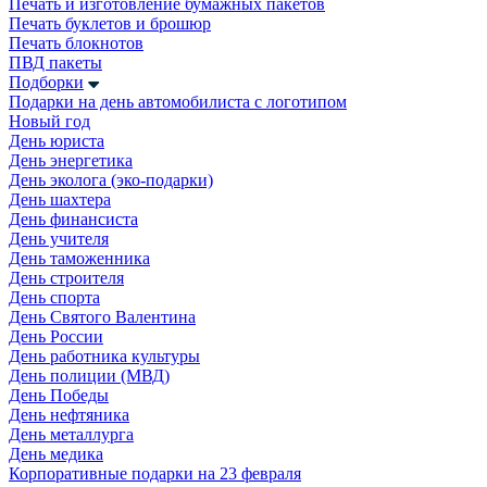
Печать и изготовление бумажных пакетов
Печать буклетов и брошюр
Печать блокнотов
ПВД пакеты
Подборки
Подарки на день автомобилиста с логотипом
Новый год
День юриста
День энергетика
День эколога (эко-подарки)
День шахтера
День финансиста
День учителя
День таможенника
День строителя
День спорта
День Святого Валентина
День России
День работника культуры
День полиции (МВД)
День Победы
День нефтяника
День металлурга
День медика
Корпоративные подарки на 23 февраля