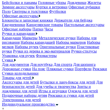
Бейсболки и панамы
Головные уборы
Дождевики
Жилеты
Зимние аксессуары
Куртки и ветровки
Офисные рубашки
Поло
Свитеры и толстовки
Футболки
Офисные аксессуары
Блокноты и записные книжки
Держатели для бейджа
Ежедневники
Канцелярские товары
Настольные аксессуары
Офисные наборы
Папки
Часы
Ручки и карандаши
Карандаши
Маркеры
Металлические ручки
Наборы для
рисования
Наборы карандашей
Наборы маркеров
Наборы
мелков
Наборы ручек
Оригинальные ручки
Пластиковые
ручки
Ручки из дерева и эко-материалов
Ручки-стилусы
Упаковка для ручек
Фломастеры
Сумки
Для документов
Для ноутбука
Для спорта
Для шопинга
Дорожные сумки
На пояс
Пляжные сумки
Портфели
Рюкзаки
Сумки-холодильники
Товары для детей
Аксессуары для детей
Бутылки и ланч-боксы для детей
Для
безопасности детей
Для учебы и творчества
Зонты и
дождевики для детей
Игры и игрушки
Одежда для детей
Подарочные наборы детям
Рюкзаки и сумки для детей
Электроника для детей
Индивидуальное производство
+