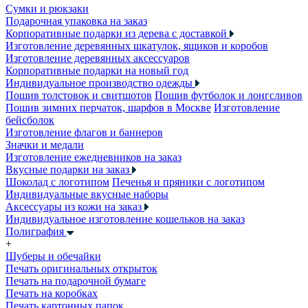
Сумки и рюкзаки
Подарочная упаковка на заказ
Корпоративные подарки из дерева с доставкой
Изготовление деревянных шкатулок, ящиков и коробов
Изготовление деревянных аксессуаров
Корпоративные подарки на новый год
Индивидуальное производство одежды
Пошив толстовок и свитшотов
Пошив футболок и лонгсливов
Пошив зимних перчаток, шарфов в Москве
Изготовление
бейсболок
Изготовление флагов и баннеров
Значки и медали
Изготовление ежедневников на заказ
Вкусные подарки на заказ
Шоколад с логотипом
Печенья и пряники с логотипом
Индивидуальные вкусные наборы
Аксессуары из кожи на заказ
Индивидуальное изготовление кошельков на заказ
Полиграфия
+
Шуберы и обечайки
Печать оригинальных открыток
Печать на подарочной бумаге
Печать на коробках
Печать картонных папок