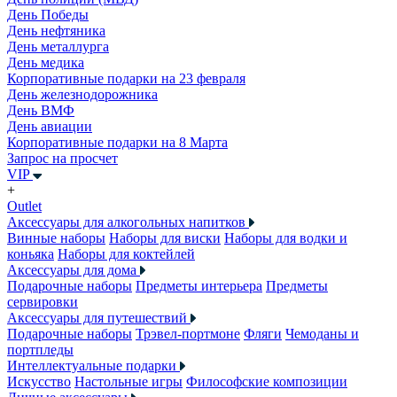
День Победы
День нефтяника
День металлурга
День медика
Корпоративные подарки на 23 февраля
День железнодорожника
День ВМФ
День авиации
Корпоративные подарки на 8 Марта
Запрос на просчет
VIP
+
Outlet
Аксессуары для алкогольных напитков
Винные наборы
Наборы для виски
Наборы для водки и
коньяка
Наборы для коктейлей
Аксессуары для дома
Подарочные наборы
Предметы интерьера
Предметы
сервировки
Аксессуары для путешествий
Подарочные наборы
Трэвел-портмоне
Фляги
Чемоданы и
портпледы
Интеллектуальные подарки
Искусство
Настольные игры
Философские композиции