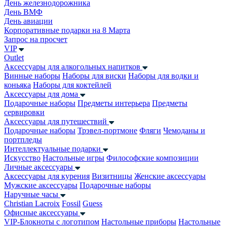
День железнодорожника
День ВМФ
День авиации
Корпоративные подарки на 8 Марта
Запрос на просчет
VIP
Outlet
Аксессуары для алкогольных напитков
Винные наборы
Наборы для виски
Наборы для водки и
коньяка
Наборы для коктейлей
Аксессуары для дома
Подарочные наборы
Предметы интерьера
Предметы
сервировки
Аксессуары для путешествий
Подарочные наборы
Трэвел-портмоне
Фляги
Чемоданы и
портпледы
Интеллектуальные подарки
Искусство
Настольные игры
Философские композиции
Личные аксессуары
Аксессуары для курения
Визитницы
Женские аксессуары
Мужские аксессуары
Подарочные наборы
Наручные часы
Christian Lacroix
Fossil
Guess
Офисные аксессуары
VIP-Блокноты с логотипом
Настольные приборы
Настольные