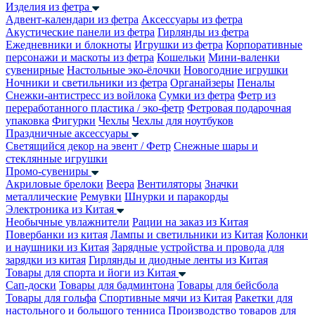
Изделия из фетра
Адвент-календари из фетра
Аксессуары из фетра
Акустические панели из фетра
Гирлянды из фетра
Ежедневники и блокноты
Игрушки из фетра
Корпоративные
персонажи и маскоты из фетра
Кошельки
Мини-валенки
сувенирные
Настольные эко-ёлочки
Новогодние игрушки
Ночники и светильники из фетра
Органайзеры
Пеналы
Снежки-антистресс из войлока
Сумки из фетра
Фетр из
переработанного пластика / эко-фетр
Фетровая подарочная
упаковка
Фигурки
Чехлы
Чехлы для ноутбуков
Праздничные аксессуары
Светящийся декор на эвент / Фетр
Снежные шары и
стеклянные игрушки
Промо-сувениры
Акриловые брелоки
Веера
Вентиляторы
Значки
металлические
Ремувки
Шнурки и паракорды
Электроника из Китая
Необычные увлажнители
Рации на заказ из Китая
Повербанки из китая
Лампы и светильники из Китая
Колонки
и наушники из Китая
Зарядные устройства и провода для
зарядки из китая
Гирлянды и диодные ленты из Китая
Товары для спорта и йоги из Китая
Сап-доски
Товары для бадминтона
Товары для бейсбола
Товары для гольфа
Спортивные мячи из Китая
Ракетки для
настольного и большого тенниса
Производство товаров для