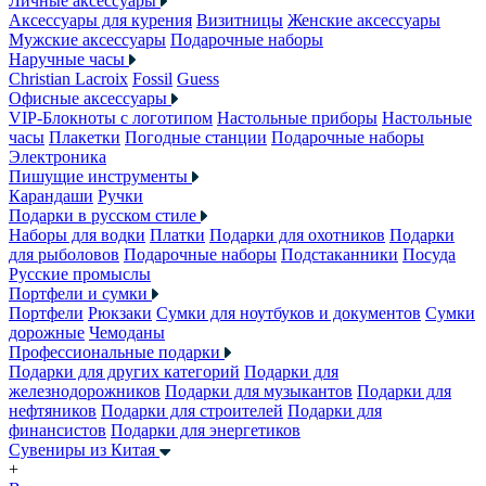
Личные аксессуары
Аксессуары для курения
Визитницы
Женские аксессуары
Мужские аксессуары
Подарочные наборы
Наручные часы
Christian Lacroix
Fossil
Guess
Офисные аксессуары
VIP-Блокноты с логотипом
Настольные приборы
Настольные
часы
Плакетки
Погодные станции
Подарочные наборы
Электроника
Пишущие инструменты
Карандаши
Ручки
Подарки в русском стиле
Наборы для водки
Платки
Подарки для охотников
Подарки
для рыболовов
Подарочные наборы
Подстаканники
Посуда
Русские промыслы
Портфели и сумки
Портфели
Рюкзаки
Сумки для ноутбуков и документов
Сумки
дорожные
Чемоданы
Профессиональные подарки
Подарки для других категорий
Подарки для
железнодорожников
Подарки для музыкантов
Подарки для
нефтяников
Подарки для строителей
Подарки для
финансистов
Подарки для энергетиков
Сувениры из Китая
+