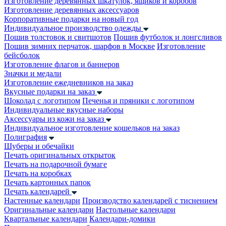
Изготовление деревянных шкатулок, ящиков и коробов
Изготовление деревянных аксессуаров
Корпоративные подарки на новый год
Индивидуальное производство одежды
Пошив толстовок и свитшотов
Пошив футболок и лонгсливов
Пошив зимних перчаток, шарфов в Москве
Изготовление
бейсболок
Изготовление флагов и баннеров
Значки и медали
Изготовление ежедневников на заказ
Вкусные подарки на заказ
Шоколад с логотипом
Печенья и пряники с логотипом
Индивидуальные вкусные наборы
Аксессуары из кожи на заказ
Индивидуальное изготовление кошельков на заказ
Полиграфия
Шуберы и обечайки
Печать оригинальных открыток
Печать на подарочной бумаге
Печать на коробках
Печать картонных папок
Печать календарей
Настенные календари
Производство календарей с тиснением
Оригинальные календари
Настольные календари
Квартальные календари
Календари-домики