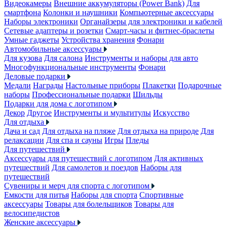
Видеокамеры
Внешние аккумуляторы (Power Bank)
Для
смартфона
Колонки и наушники
Компьютерные аксессуары
Наборы электроники
Органайзеры для электроники и кабелей
Сетевые адаптеры и розетки
Смарт-часы и фитнес-браслеты
Умные гаджеты
Устройства хранения
Фонари
Автомобильные аксессуары
Для кузова
Для салона
Инструменты и наборы для авто
Многофункциональные инструменты
Фонари
Деловые подарки
Медали
Награды
Настольные приборы
Плакетки
Подарочные
наборы
Профессиональные подарки
Шильды
Подарки для дома с логотипом
Декор
Другое
Инструменты и мультитулы
Искусство
Для отдыха
Дача и сад
Для отдыха на пляже
Для отдыха на природе
Для
релаксации
Для спа и сауны
Игры
Пледы
Для путешествий
Аксессуары для путешествий с логотипом
Для активных
путешествий
Для самолетов и поездов
Наборы для
путешествий
Сувениры и мерч для спорта с логотипом
Емкости для питья
Наборы для спорта
Спортивные
аксессуары
Товары для болельщиков
Товары для
велосипедистов
Женские аксессуары