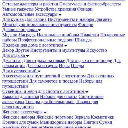
Сетевые адаптеры и розетки
Смарт-часы и фитнес-браслеты
Умные гаджеты
Устройства хранения
Фонари
Автомобильные аксессуары
Для кузова
Для салона
Инструменты и наборы для авто
Многофункциональные инструменты
Фонари
Деловые подарки
Медали
Награды
Настольные приборы
Плакетки
Подарочные
наборы
Профессиональные подарки
Шильды
Подарки для дома с логотипом
Декор
Другое
Инструменты и мультитулы
Искусство
Для отдыха
Дача и сад
Для отдыха на пляже
Для отдыха на природе
Для
релаксации
Для спа и сауны
Игры
Пледы
Для путешествий
Аксессуары для путешествий с логотипом
Для активных
путешествий
Для самолетов и поездов
Наборы для
путешествий
Сувениры и мерч для спорта с логотипом
Емкости для питья
Наборы для спорта
Спортивные
аксессуары
Товары для болельщиков
Товары для
велосипедистов
Женские аксессуары
Женские наборы
Женские портмоне
Зеркала
Косметички
Крючки для сумок
Маникюрные наборы
Платки
Сумки
женские
Украшения
Часы наручные женские