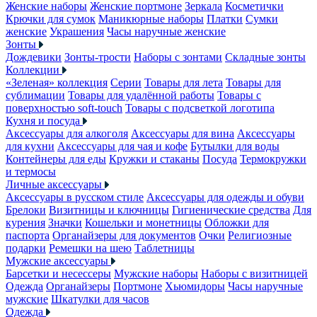
Женские наборы
Женские портмоне
Зеркала
Косметички
Крючки для сумок
Маникюрные наборы
Платки
Сумки
женские
Украшения
Часы наручные женские
Зонты
Дождевики
Зонты-трости
Наборы с зонтами
Складные зонты
Коллекции
«Зеленая» коллекция
Серии
Товары для лета
Товары для
сублимации
Товары для удалённой работы
Товары с
поверхностью soft-touch
Товары с подсветкой логотипа
Кухня и посуда
Аксессуары для алкоголя
Аксессуары для вина
Аксессуары
для кухни
Аксессуары для чая и кофе
Бутылки для воды
Контейнеры для еды
Кружки и стаканы
Посуда
Термокружки
и термосы
Личные аксессуары
Аксессуары в русском стиле
Аксессуары для одежды и обуви
Брелоки
Визитницы и ключницы
Гигиенические средства
Для
курения
Значки
Кошельки и монетницы
Обложки для
паспорта
Органайзеры для документов
Очки
Религиозные
подарки
Ремешки на шею
Таблетницы
Мужские аксессуары
Барсетки и несессеры
Мужские наборы
Наборы с визитницей
Одежда
Органайзеры
Портмоне
Хьюмидоры
Часы наручные
мужские
Шкатулки для часов
Одежда