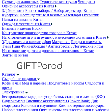
Сумки для животных
Туристические стулья
Чемоданы
Офисные аксессуары из Китая
3Д блокноты
Бизнес наборы / Набор директора
Книги
Кубарики
Нестандартные и вечные календари
Открытки
Папки на заказ из Китая
Одежда и текстиль из Китая
Вязаные изделия
Носки
Контрактное производство товаров в Китае
Изготовление игр и игрушек с нанесением логотипа в Китае
3Д раскраски и каллиграфия
Матрешки
Нарды и шахматы
Туми Иши
Фингерборды / Антистрессы / Логические игры
Изготовление дартса и дротиков с логотипом в Китае
Зонты из китая
Каталог
Съедобные подарки
Кофе и чай
Мёд и варенье
Продуктовые наборы
Сладости и
орехи
Электроника
Беспроводные зарядные устройства, станции и лампы (БЗУ)
Видеокамеры
Внешние аккумуляторы (Power Bank)
Для
смартфона
Колонки и наушники
Компьютерные аксессуары
Наборы электроники
Органайзеры для электроники и кабелей