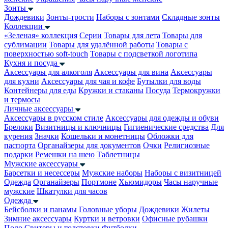
Зонты
Дождевики
Зонты-трости
Наборы с зонтами
Складные зонты
Коллекции
«Зеленая» коллекция
Серии
Товары для лета
Товары для
сублимации
Товары для удалённой работы
Товары с
поверхностью soft-touch
Товары с подсветкой логотипа
Кухня и посуда
Аксессуары для алкоголя
Аксессуары для вина
Аксессуары
для кухни
Аксессуары для чая и кофе
Бутылки для воды
Контейнеры для еды
Кружки и стаканы
Посуда
Термокружки
и термосы
Личные аксессуары
Аксессуары в русском стиле
Аксессуары для одежды и обуви
Брелоки
Визитницы и ключницы
Гигиенические средства
Для
курения
Значки
Кошельки и монетницы
Обложки для
паспорта
Органайзеры для документов
Очки
Религиозные
подарки
Ремешки на шею
Таблетницы
Мужские аксессуары
Барсетки и несессеры
Мужские наборы
Наборы с визитницей
Одежда
Органайзеры
Портмоне
Хьюмидоры
Часы наручные
мужские
Шкатулки для часов
Одежда
Бейсболки и панамы
Головные уборы
Дождевики
Жилеты
Зимние аксессуары
Куртки и ветровки
Офисные рубашки
Поло
Свитеры и толстовки
Футболки