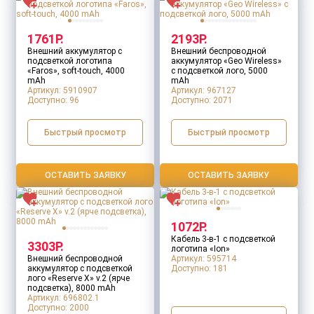
1761Р.
2193Р.
Внешний аккумулятор с
Внешний беспроводной
Выходные параметры
подсветкой логотипа
аккумулятор «Geo Wireless»
«Faros», soft-touch, 4000
с подсветкой лого, 5000
mAh
mAh
Артикул: 5910907
Артикул: 967127
Доступно:
96
Доступно:
2071
Гарантия
Быстрый просмотр
Быстрый просмотр
ОСТАВИТЬ ЗАЯВКУ
ОСТАВИТЬ ЗАЯВКУ
Длина кабеля
1072Р.
Кабель 3-в-1 с подсветкой
3303Р.
логотипа «Ion»
Внешний беспроводной
Артикул: 595714
Емкость элемента
аккумулятор с подсветкой
Доступно:
181
лого «Reserve X» v.2 (ярче
подсветка), 8000 mAh
Артикул: 696802.1
Доступно:
2000