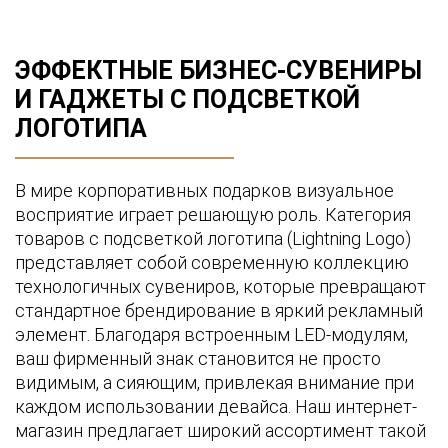
Объем памяти
ЭФФЕКТНЫЕ БИЗНЕС-СУВЕНИРЫ
И ГАДЖЕТЫ С ПОДСВЕТКОЙ
Поддержка быстрой зарядки
ЛОГОТИПА
В мире корпоративных подарков визуальное
Радиус беспроводной зарядки
восприятие играет решающую роль. Категория
товаров с подсветкой логотипа (Lightning Logo)
представляет собой современную коллекцию
технологичных сувениров, которые превращают
Радиус действия
стандартное брендирование в яркий рекламный
элемент. Благодаря встроенным LED-модулям,
ваш фирменный знак становится не просто
видимым, а сияющим, привлекая внимание при
каждом использовании девайса. Наш интернет-
Размер
магазин предлагает широкий ассортимент такой