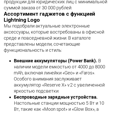
продукции для юридических лиц с минимальной
суммой заказа от 30 000 рублей.
*
Ассортимент гаджетов с функцией
Размер товара (см)
Lightning Logo
1
2
*
Мы подобрали актуальные электронные
Товар:
Термос для еды «301» в чехле
аксессуары, которые востребованы в офисной
Тираж
*
среде и повседневной жизни. В каталоге
Сертификаты, стандарты
представлены модели, сочетающие
Тип нанесения
*
функциональность и стиль:
Макет для нанесения
*
Внешние аккумуляторы (Power Bank).
В
наличии модели емкостью от 4000 до 8000
Скорость записи
Заполните все обязательные поля
mAh, включая линейки «Geo» и «Faros».
ДАЛЕЕ
Особого внимания заслуживает
Оставить заявку
аккумулятор «Reserve X» v.2 с увеличенной
яркостью подсветки.
Скорость чтения
Беспроводные зарядные устройства.
Настольные станции мощностью 5 Вт и 10
Вт, такие как «Moon spot» и «Glow Box», а