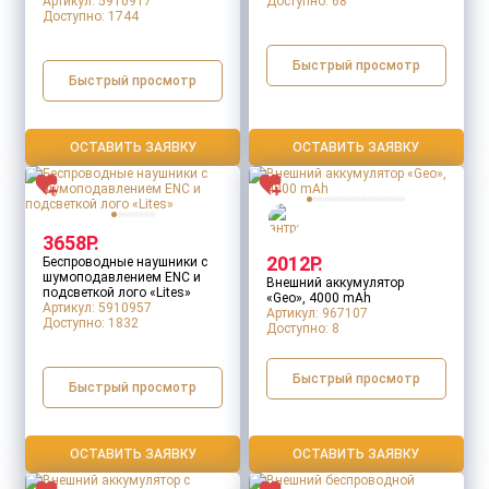
Артикул: 5910917
Доступно:
68
Цвет товара
Доступно:
1744
Быстрый просмотр
Быстрый просмотр
Штрихкод
ОСТАВИТЬ ЗАЯВКУ
ОСТАВИТЬ ЗАЯВКУ
Беспроводная передача
3658Р.
2012Р.
Беспроводные наушники с
шумоподавлением ENC и
Внешний аккумулятор
подсветкой лого «Lites»
«Geo», 4000 mAh
Артикул: 5910957
Артикул: 967107
Доступно:
1832
Доступно:
8
Версия Bluetooth®
Быстрый просмотр
Быстрый просмотр
ОСТАВИТЬ ЗАЯВКУ
ОСТАВИТЬ ЗАЯВКУ
Входные параметры