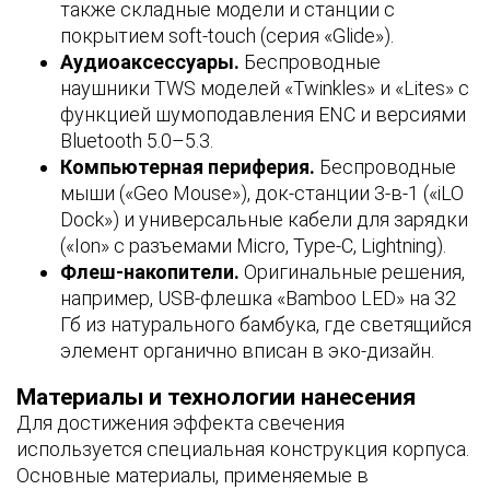
также складные модели и станции с
Соединительный разъем
покрытием soft-touch (серия «Glide»).
Аудиоаксессуары.
Беспроводные
наушники TWS моделей «Twinkles» и «Lites» с
функцией шумоподавления ENC и версиями
Тип конструкции
Bluetooth 5.0–5.3.
Компьютерная периферия.
Беспроводные
мыши («Geo Mouse»), док-станции 3-в-1 («iLO
Dock») и универсальные кабели для зарядки
(«Ion» с разъемами Micro, Type-C, Lightning).
Тип крепления
Флеш-накопители.
Оригинальные решения,
например, USB-флешка «Bamboo LED» на 32
Гб из натурального бамбука, где светящийся
элемент органично вписан в эко-дизайн.
Тип соединения
Материалы и технологии нанесения
Для достижения эффекта свечения
используется специальная конструкция корпуса.
Цвет гравировки
Основные материалы, применяемые в