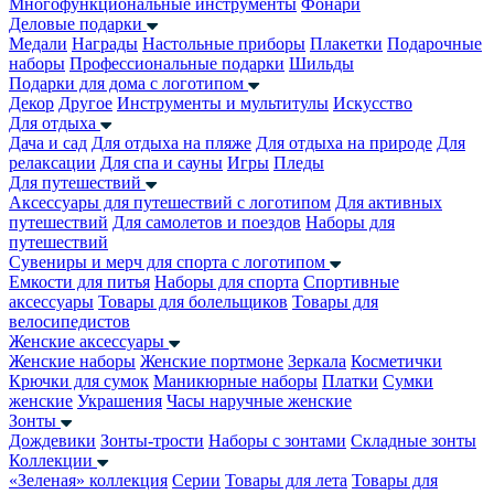
Многофункциональные инструменты
Фонари
Деловые подарки
Медали
Награды
Настольные приборы
Плакетки
Подарочные
наборы
Профессиональные подарки
Шильды
Подарки для дома с логотипом
Декор
Другое
Инструменты и мультитулы
Искусство
Для отдыха
Дача и сад
Для отдыха на пляже
Для отдыха на природе
Для
релаксации
Для спа и сауны
Игры
Пледы
Для путешествий
Аксессуары для путешествий с логотипом
Для активных
путешествий
Для самолетов и поездов
Наборы для
путешествий
Сувениры и мерч для спорта с логотипом
Емкости для питья
Наборы для спорта
Спортивные
аксессуары
Товары для болельщиков
Товары для
велосипедистов
Женские аксессуары
Женские наборы
Женские портмоне
Зеркала
Косметички
Крючки для сумок
Маникюрные наборы
Платки
Сумки
женские
Украшения
Часы наручные женские
Зонты
Дождевики
Зонты-трости
Наборы с зонтами
Складные зонты
Коллекции
«Зеленая» коллекция
Серии
Товары для лета
Товары для