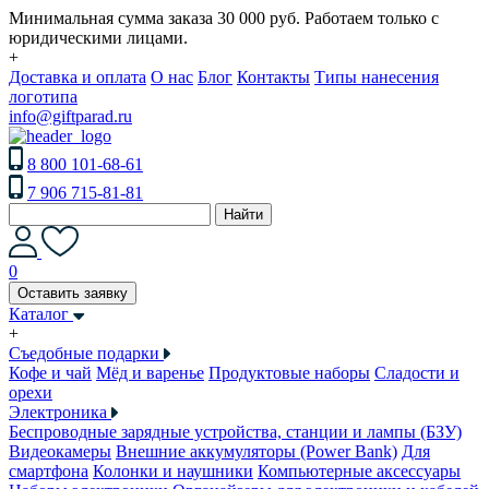
Минимальная сумма заказа 30 000 руб. Работаем только с
юридическими лицами.
+
Доставка и оплата
О нас
Блог
Контакты
Типы нанесения
логотипа
info@giftparad.ru
8 800 101-68-61
7 906 715-81-81
Найти
0
Оставить заявку
Каталог
+
Съедобные подарки
Кофе и чай
Мёд и варенье
Продуктовые наборы
Сладости и
орехи
Электроника
Беспроводные зарядные устройства, станции и лампы (БЗУ)
Видеокамеры
Внешние аккумуляторы (Power Bank)
Для
смартфона
Колонки и наушники
Компьютерные аксессуары