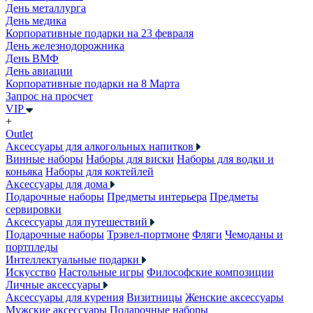
День металлурга
День медика
Корпоративные подарки на 23 февраля
День железнодорожника
День ВМФ
День авиации
Корпоративные подарки на 8 Марта
Запрос на просчет
VIP
+
Outlet
Аксессуары для алкогольных напитков
Винные наборы
Наборы для виски
Наборы для водки и
коньяка
Наборы для коктейлей
Аксессуары для дома
Подарочные наборы
Предметы интерьера
Предметы
сервировки
Аксессуары для путешествий
Подарочные наборы
Трэвел-портмоне
Фляги
Чемоданы и
портпледы
Интеллектуальные подарки
Искусство
Настольные игры
Философские композиции
Личные аксессуары
Аксессуары для курения
Визитницы
Женские аксессуары
Мужские аксессуары
Подарочные наборы