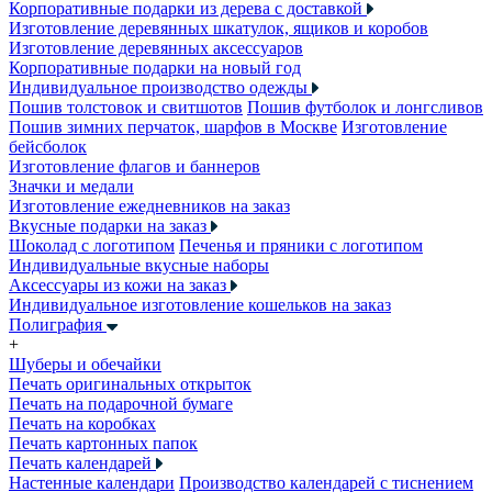
Корпоративные подарки из дерева с доставкой
Изготовление деревянных шкатулок, ящиков и коробов
Изготовление деревянных аксессуаров
Корпоративные подарки на новый год
Индивидуальное производство одежды
Пошив толстовок и свитшотов
Пошив футболок и лонгсливов
Пошив зимних перчаток, шарфов в Москве
Изготовление
бейсболок
Изготовление флагов и баннеров
Значки и медали
Изготовление ежедневников на заказ
Вкусные подарки на заказ
Шоколад с логотипом
Печенья и пряники с логотипом
Индивидуальные вкусные наборы
Аксессуары из кожи на заказ
Индивидуальное изготовление кошельков на заказ
Полиграфия
+
Шуберы и обечайки
Печать оригинальных открыток
Печать на подарочной бумаге
Печать на коробках
Печать картонных папок
Печать календарей
Настенные календари
Производство календарей с тиснением