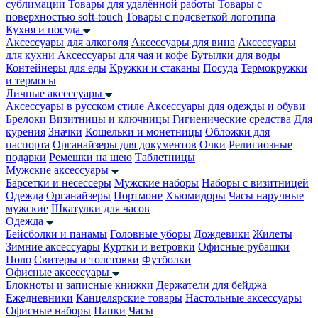
сублимации
Товары для удалённой работы
Товары с
поверхностью soft-touch
Товары с подсветкой логотипа
Кухня и посуда
Аксессуары для алкоголя
Аксессуары для вина
Аксессуары
для кухни
Аксессуары для чая и кофе
Бутылки для воды
Контейнеры для еды
Кружки и стаканы
Посуда
Термокружки
и термосы
Личные аксессуары
Аксессуары в русском стиле
Аксессуары для одежды и обуви
Брелоки
Визитницы и ключницы
Гигиенические средства
Для
курения
Значки
Кошельки и монетницы
Обложки для
паспорта
Органайзеры для документов
Очки
Религиозные
подарки
Ремешки на шею
Таблетницы
Мужские аксессуары
Барсетки и несессеры
Мужские наборы
Наборы с визитницей
Одежда
Органайзеры
Портмоне
Хьюмидоры
Часы наручные
мужские
Шкатулки для часов
Одежда
Бейсболки и панамы
Головные уборы
Дождевики
Жилеты
Зимние аксессуары
Куртки и ветровки
Офисные рубашки
Поло
Свитеры и толстовки
Футболки
Офисные аксессуары
Блокноты и записные книжки
Держатели для бейджа
Ежедневники
Канцелярские товары
Настольные аксессуары
Офисные наборы
Папки
Часы