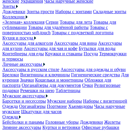
женские
Украшения
Часы наручные женские
Зонты
Дождевики
Зонты-трости
Наборы с зонтами
Складные зонты
Коллекции
«Зеленая» коллекция
Серии
Товары для лета
Товары для
сублимации
Товары для удалённой работы
Товары с
поверхностью soft-touch
Товары с подсветкой логотипа
Кухня и посуда
Аксессуары для алкоголя
Аксессуары для вина
Аксессуары
для кухни
Аксессуары для чая и кофе
Бутылки для воды
Контейнеры для еды
Кружки и стаканы
Посуда
Термокружки
и термосы
Личные аксессуары
Аксессуары в русском стиле
Аксессуары для одежды и обуви
Брелоки
Визитницы и ключницы
Гигиенические средства
Для
курения
Значки
Кошельки и монетницы
Обложки для
паспорта
Органайзеры для документов
Очки
Религиозные
подарки
Ремешки на шею
Таблетницы
Мужские аксессуары
Барсетки и несессеры
Мужские наборы
Наборы с визитницей
Одежда
Органайзеры
Портмоне
Хьюмидоры
Часы наручные
мужские
Шкатулки для часов
Одежда
Бейсболки и панамы
Головные уборы
Дождевики
Жилеты
Зимние аксессуары
Куртки и ветровки
Офисные рубашки