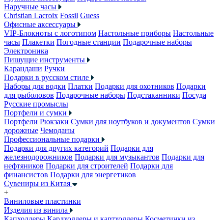
Наручные часы
Christian Lacroix
Fossil
Guess
Офисные аксессуары
VIP-Блокноты с логотипом
Настольные приборы
Настольные
часы
Плакетки
Погодные станции
Подарочные наборы
Электроника
Пишущие инструменты
Карандаши
Ручки
Подарки в русском стиле
Наборы для водки
Платки
Подарки для охотников
Подарки
для рыболовов
Подарочные наборы
Подстаканники
Посуда
Русские промыслы
Портфели и сумки
Портфели
Рюкзаки
Сумки для ноутбуков и документов
Сумки
дорожные
Чемоданы
Профессиональные подарки
Подарки для других категорий
Подарки для
железнодорожников
Подарки для музыкантов
Подарки для
нефтяников
Подарки для строителей
Подарки для
финансистов
Подарки для энергетиков
Сувениры из Китая
+
Виниловые пластинки
Изделия из винила
Капхолдеры
Кардхолдеры и картхолдеры
Косметички из