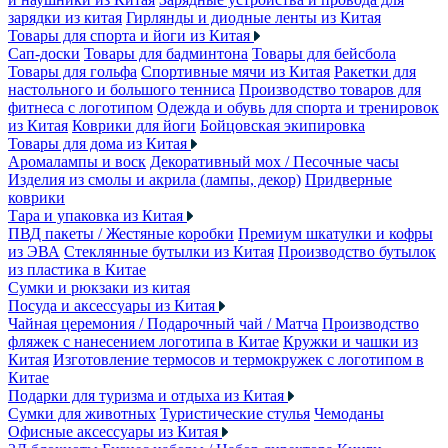
зарядки из китая
Гирлянды и диодные ленты из Китая
Товары для спорта и йоги из Китая
Сап-доски
Товары для бадминтона
Товары для бейсбола
Товары для гольфа
Спортивные мячи из Китая
Ракетки для
настольного и большого тенниса
Производство товаров для
фитнеса с логотипом
Одежда и обувь для спорта и тренировок
из Китая
Коврики для йоги
Бойцовская экипировка
Товары для дома из Китая
Аромалампы и воск
Декоративный мох / Песочные часы
Изделия из смолы и акрила (лампы, декор)
Придверные
коврики
Тара и упаковка из Китая
ПВД пакеты / Жестяные коробки
Премиум шкатулки и кофры
из ЭВА
Стеклянные бутылки из Китая
Производство бутылок
из пластика в Китае
Сумки и рюкзаки из китая
Посуда и аксессуары из Китая
Чайная церемония / Подарочный чай / Матча
Производство
фляжек с нанесением логотипа в Китае
Кружки и чашки из
Китая
Изготовление термосов и термокружек с логотипом в
Китае
Подарки для туризма и отдыха из Китая
Сумки для животных
Туристические стулья
Чемоданы
Офисные аксессуары из Китая