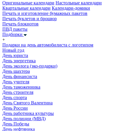
Оригинальные календари
Настольные календари
Квартальные календари
Календари-домики
Печать и изготовление бумажных пакетов
Печать буклетов и брошюр
Печать блокнотов
ПВД пакеты
Подборки
+
Подарки на день автомобилиста с логотипом
Новый год
День юриста
День энергетика
День эколога (эко-подарки)
День шахтера
День финансиста
День учителя
День таможенника
День строителя
День спорта
День Святого Валентина
День России
День работника культуры
День полиции (МВД)
День Победы
День нефтяника