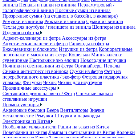
винила
Пеналы и папки из винила
Перламутровый /
голографический винил
Поясные сумки из винила
Прозрачные сумки (на стадион, в бассейн, в аквапарк)
Ремувки из винила
Рюкзаки из винила
Сумки из винила
Чехлы для ноутбука / планшета из винила
Шопперы из винила
Изделия из фетра
Адвент-календари из фетра
Аксессуары из фетра
Акустические панели из фетра
Гирлянды из фетра
Ежедневники и блокноты
Игрушки из фетра
Корпоративные
персонажи и маскоты из фетра
Кошельки
Мини-валенки
сувенирные
Настольные эко-ёлочки
Новогодние игрушки
Ночники и светильники из фетра
Органайзеры
Пеналы
Снежки-антистресс из войлока
Сумки из фетра
Фетр из
переработанного пластика / эко-фетр
Фетровая подарочная
упаковка
Фигурки
Чехлы
Чехлы для ноутбуков
Праздничные аксессуары
Светящийся декор на эвент / Фетр
Снежные шары и
стеклянные игрушки
Промо-сувениры
Акриловые брелоки
Веера
Вентиляторы
Значки
металлические
Ремувки
Шнурки и паракорды
Электроника из Китая
Необычные увлажнители
Рации на заказ из Китая
Повербанки из китая
Лампы и светильники из Китая
Колонки
и наушники из Китая
Зарядные устройства и провода для