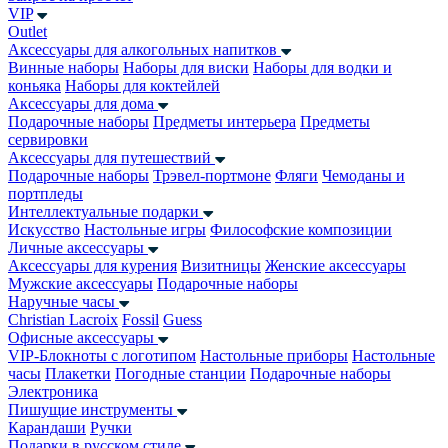
VIP
Outlet
Аксессуары для алкогольных напитков
Винные наборы
Наборы для виски
Наборы для водки и
коньяка
Наборы для коктейлей
Аксессуары для дома
Подарочные наборы
Предметы интерьера
Предметы
сервировки
Аксессуары для путешествий
Подарочные наборы
Трэвел-портмоне
Фляги
Чемоданы и
портпледы
Интеллектуальные подарки
Искусство
Настольные игры
Философские композиции
Личные аксессуары
Аксессуары для курения
Визитницы
Женские аксессуары
Мужские аксессуары
Подарочные наборы
Наручные часы
Christian Lacroix
Fossil
Guess
Офисные аксессуары
VIP-Блокноты с логотипом
Настольные приборы
Настольные
часы
Плакетки
Погодные станции
Подарочные наборы
Электроника
Пишущие инструменты
Карандаши
Ручки
Подарки в русском стиле