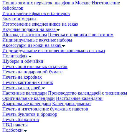
Пошив зимних перчаток, шарфов в Москве
Изготовление
бейсболок
Изготовление флагов и баннеров
Значки и медали
Изготовление ежедневников на заказ
Вкусные подарки на заказ
Шоколад с логотипом
Печенья и пряники с логотипом
Индивидуальные вкусные наборы
Аксессуары из кожи на заказ
Индивидуальное изготовление кошельков на заказ
Полиграфия
Шуберы и обечайки
Печать оригинальных открыток
Печать на подарочной бумаге
Печать на коробках
Печать картонных папок
Печать календарей
Настенные календари
Производство календарей с тиснением
Оригинальные календари
Настольные календари
Квартальные календари
Календари-домики
Печать и изготовление бумажных пакетов
Печать буклетов и брошюр
Печать блокнотов
ПВД пакеты
Подборки