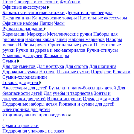
Поло
Свитеры и толстовки
Футболки
Офисные аксессуары
Блокноты и записные книжки
Держатели для бейджа
Ежедневники
Канцелярские товары
Настольные аксессуары
Офисные наборы
Папки
Часы
Ручки и карандаши
Карандаши
Маркеры
Металлические ручки
Наборы для
рисования
Наборы карандашей
Наборы маркеров
Наборы
мелков
Наборы ручек
Оригинальные ручки
Пластиковые
ручки
Ручки из дерева и эко-материалов
Ручки-стилусы
Упаковка для ручек
Фломастеры
Сумки
Для документов
Для ноутбука
Для спорта
Для шопинга
Дорожные сумки
На пояс
Пляжные сумки
Портфели
Рюкзаки
Сумки-холодильники
Товары для детей
Аксессуары для детей
Бутылки и ланч-боксы для детей
Для
безопасности детей
Для учебы и творчества
Зонты и
дождевики для детей
Игры и игрушки
Одежда для детей
Подарочные наборы детям
Рюкзаки и сумки для детей
Электроника для детей
Индивидуальное производство
+
Сумки и рюкзаки
Подарочная упаковка на заказ