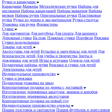
Ручки и карандаши
Карандаши
Маркеры
Металлические ручки
Наборы для
рисования
Наборы карандашей
Наборы маркеров
Наборы
мелков
Наборы ручек
Оригинальные ручки
Пластиковые
ручки
Ручки из дерева и эко-материалов
Ручки-стилусы
Упаковка для ручек
Фломастеры
Сумки
Для документов
Для ноутбука
Для спорта
Для шопинга
Дорожные сумки
На пояс
Пляжные сумки
Портфели
Рюкзаки
Сумки-холодильники
Товары для детей
Аксессуары для детей
Бутылки и ланч-боксы для детей
Для
безопасности детей
Для учебы и творчества
Зонты и
дождевики для детей
Игры и игрушки
Одежда для детей
Подарочные наборы детям
Рюкзаки и сумки для детей
Электроника для детей
Индивидуальное производство
Сумки и рюкзаки
Подарочная упаковка на заказ
Корпоративные подарки из дерева с доставкой
Изготовление деревянных шкатулок, ящиков и коробов
Изготовление деревянных аксессуаров
Корпоративные подарки на новый год
Индивидуальное производство одежды
Пошив толстовок и свитшотов
Пошив футболок и лонгсливов