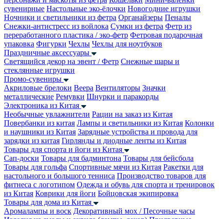
сувенирные
Настольные эко-ёлочки
Новогодние игрушки
Ночники и светильники из фетра
Органайзеры
Пеналы
Снежки-антистресс из войлока
Сумки из фетра
Фетр из
переработанного пластика / эко-фетр
Фетровая подарочная
упаковка
Фигурки
Чехлы
Чехлы для ноутбуков
Праздничные аксессуары
Светящийся декор на эвент / Фетр
Снежные шары и
стеклянные игрушки
Промо-сувениры
Акриловые брелоки
Веера
Вентиляторы
Значки
металлические
Ремувки
Шнурки и паракорды
Электроника из Китая
Необычные увлажнители
Рации на заказ из Китая
Повербанки из китая
Лампы и светильники из Китая
Колонки
и наушники из Китая
Зарядные устройства и провода для
зарядки из китая
Гирлянды и диодные ленты из Китая
Товары для спорта и йоги из Китая
Сап-доски
Товары для бадминтона
Товары для бейсбола
Товары для гольфа
Спортивные мячи из Китая
Ракетки для
настольного и большого тенниса
Производство товаров для
фитнеса с логотипом
Одежда и обувь для спорта и тренировок
из Китая
Коврики для йоги
Бойцовская экипировка
Товары для дома из Китая
Аромалампы и воск
Декоративный мох / Песочные часы