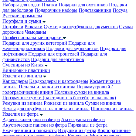
Наборы для водки
Платки
Подарки для охотников
Подарки
для рыболовов
Подарочные наборы
Подстаканники
Посуда
Русские промыслы
Портфели и сумки
Портфели
Рюкзаки
Сумки для ноутбуков и документов
Сумки
дорожные
Чемоданы
Профессиональные подарки
Подарки для других категорий
Подарки для
железнодорожников
Подарки для музыкантов
Подарки для
нефтяников
Подарки для строителей
Подарки для
финансистов
Подарки для энергетиков
Сувениры из Китая
Виниловые пластинки
Изделия из винила
Капхолдеры
Кардхолдеры и картхолдеры
Косметички из
винила
Пеналы и папки из винила
Перламутровый /
голографический винил
Поясные сумки из винила
Прозрачные сумки (на стадион, в бассейн, в аквапарк)
Ремувки из винила
Рюкзаки из винила
Сумки из винила
Чехлы для ноутбука / планшета из винила
Шопперы из винила
Изделия из фетра
Адвент-календари из фетра
Аксессуары из фетра
Акустические панели из фетра
Гирлянды из фетра
Ежедневники и блокноты
Игрушки из фетра
Корпоративные
персонажи и маскоты из фетра
Кошельки
Мини-валенки