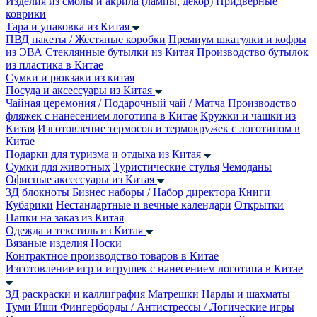
Изделия из смолы и акрила (лампы, декор)
Придверные
коврики
Тара и упаковка из Китая
ПВД пакеты / Жестяные коробки
Премиум шкатулки и кофры
из ЭВА
Стеклянные бутылки из Китая
Производство бутылок
из пластика в Китае
Сумки и рюкзаки из китая
Посуда и аксессуары из Китая
Чайная церемония / Подарочный чай / Матча
Производство
фляжек с нанесением логотипа в Китае
Кружки и чашки из
Китая
Изготовление термосов и термокружек с логотипом в
Китае
Подарки для туризма и отдыха из Китая
Сумки для животных
Туристические стулья
Чемоданы
Офисные аксессуары из Китая
3Д блокноты
Бизнес наборы / Набор директора
Книги
Кубарики
Нестандартные и вечные календари
Открытки
Папки на заказ из Китая
Одежда и текстиль из Китая
Вязаные изделия
Носки
Контрактное производство товаров в Китае
Изготовление игр и игрушек с нанесением логотипа в Китае
3Д раскраски и каллиграфия
Матрешки
Нарды и шахматы
Туми Иши
Фингерборды / Антистрессы / Логические игры