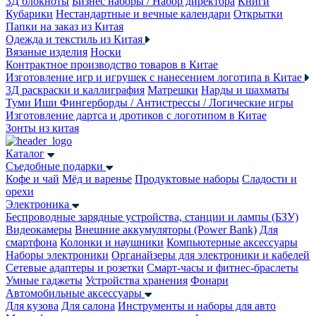
3Д блокноты
Бизнес наборы / Набор директора
Книги
Кубарики
Нестандартные и вечные календари
Открытки
Папки на заказ из Китая
Одежда и текстиль из Китая
Вязаные изделия
Носки
Контрактное производство товаров в Китае
Изготовление игр и игрушек с нанесением логотипа в Китае
3Д раскраски и каллиграфия
Матрешки
Нарды и шахматы
Туми Иши
Фингерборды / Антистрессы / Логические игры
Изготовление дартса и дротиков с логотипом в Китае
Зонты из китая
Каталог
Съедобные подарки
Кофе и чай
Мёд и варенье
Продуктовые наборы
Сладости и
орехи
Электроника
Беспроводные зарядные устройства, станции и лампы (БЗУ)
Видеокамеры
Внешние аккумуляторы (Power Bank)
Для
смартфона
Колонки и наушники
Компьютерные аксессуары
Наборы электроники
Органайзеры для электроники и кабелей
Сетевые адаптеры и розетки
Смарт-часы и фитнес-браслеты
Умные гаджеты
Устройства хранения
Фонари
Автомобильные аксессуары
Для кузова
Для салона
Инструменты и наборы для авто