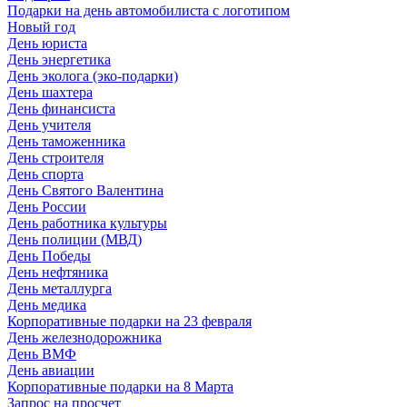
Подарки на день автомобилиста с логотипом
Новый год
День юриста
День энергетика
День эколога (эко-подарки)
День шахтера
День финансиста
День учителя
День таможенника
День строителя
День спорта
День Святого Валентина
День России
День работника культуры
День полиции (МВД)
День Победы
День нефтяника
День металлурга
День медика
Корпоративные подарки на 23 февраля
День железнодорожника
День ВМФ
День авиации
Корпоративные подарки на 8 Марта
Запрос на просчет