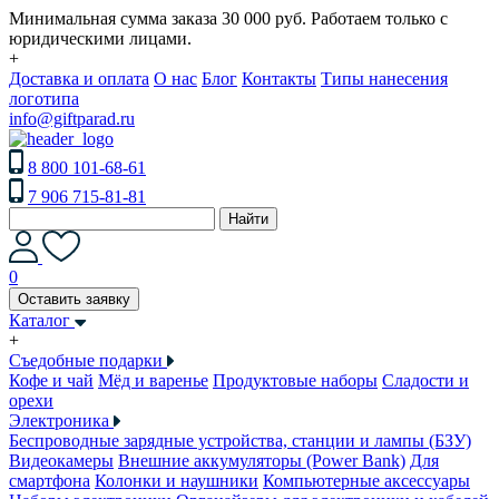
Минимальная сумма заказа 30 000 руб. Работаем только с
юридическими лицами.
+
Доставка и оплата
О нас
Блог
Контакты
Типы нанесения
логотипа
info@giftparad.ru
8 800 101-68-61
7 906 715-81-81
Найти
0
Оставить заявку
Каталог
+
Съедобные подарки
Кофе и чай
Мёд и варенье
Продуктовые наборы
Сладости и
орехи
Электроника
Беспроводные зарядные устройства, станции и лампы (БЗУ)
Видеокамеры
Внешние аккумуляторы (Power Bank)
Для
смартфона
Колонки и наушники
Компьютерные аксессуары