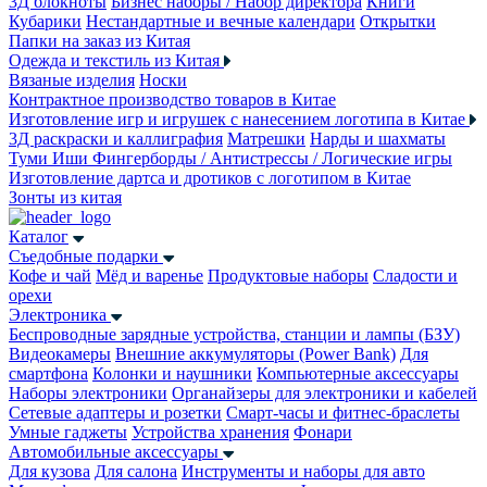
3Д блокноты
Бизнес наборы / Набор директора
Книги
Кубарики
Нестандартные и вечные календари
Открытки
Папки на заказ из Китая
Одежда и текстиль из Китая
Вязаные изделия
Носки
Контрактное производство товаров в Китае
Изготовление игр и игрушек с нанесением логотипа в Китае
3Д раскраски и каллиграфия
Матрешки
Нарды и шахматы
Туми Иши
Фингерборды / Антистрессы / Логические игры
Изготовление дартса и дротиков с логотипом в Китае
Зонты из китая
Каталог
Съедобные подарки
Кофе и чай
Мёд и варенье
Продуктовые наборы
Сладости и
орехи
Электроника
Беспроводные зарядные устройства, станции и лампы (БЗУ)
Видеокамеры
Внешние аккумуляторы (Power Bank)
Для
смартфона
Колонки и наушники
Компьютерные аксессуары
Наборы электроники
Органайзеры для электроники и кабелей
Сетевые адаптеры и розетки
Смарт-часы и фитнес-браслеты
Умные гаджеты
Устройства хранения
Фонари
Автомобильные аксессуары
Для кузова
Для салона
Инструменты и наборы для авто