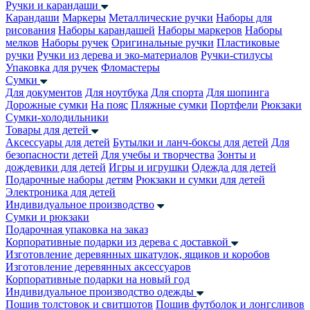
Ручки и карандаши
Карандаши
Маркеры
Металлические ручки
Наборы для
рисования
Наборы карандашей
Наборы маркеров
Наборы
мелков
Наборы ручек
Оригинальные ручки
Пластиковые
ручки
Ручки из дерева и эко-материалов
Ручки-стилусы
Упаковка для ручек
Фломастеры
Сумки
Для документов
Для ноутбука
Для спорта
Для шопинга
Дорожные сумки
На пояс
Пляжные сумки
Портфели
Рюкзаки
Сумки-холодильники
Товары для детей
Аксессуары для детей
Бутылки и ланч-боксы для детей
Для
безопасности детей
Для учебы и творчества
Зонты и
дождевики для детей
Игры и игрушки
Одежда для детей
Подарочные наборы детям
Рюкзаки и сумки для детей
Электроника для детей
Индивидуальное производство
Сумки и рюкзаки
Подарочная упаковка на заказ
Корпоративные подарки из дерева с доставкой
Изготовление деревянных шкатулок, ящиков и коробов
Изготовление деревянных аксессуаров
Корпоративные подарки на новый год
Индивидуальное производство одежды
Пошив толстовок и свитшотов
Пошив футболок и лонгсливов