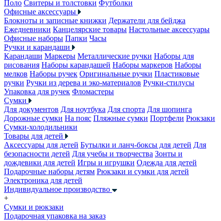
Поло
Свитеры и толстовки
Футболки
Офисные аксессуары
Блокноты и записные книжки
Держатели для бейджа
Ежедневники
Канцелярские товары
Настольные аксессуары
Офисные наборы
Папки
Часы
Ручки и карандаши
Карандаши
Маркеры
Металлические ручки
Наборы для
рисования
Наборы карандашей
Наборы маркеров
Наборы
мелков
Наборы ручек
Оригинальные ручки
Пластиковые
ручки
Ручки из дерева и эко-материалов
Ручки-стилусы
Упаковка для ручек
Фломастеры
Сумки
Для документов
Для ноутбука
Для спорта
Для шопинга
Дорожные сумки
На пояс
Пляжные сумки
Портфели
Рюкзаки
Сумки-холодильники
Товары для детей
Аксессуары для детей
Бутылки и ланч-боксы для детей
Для
безопасности детей
Для учебы и творчества
Зонты и
дождевики для детей
Игры и игрушки
Одежда для детей
Подарочные наборы детям
Рюкзаки и сумки для детей
Электроника для детей
Индивидуальное производство
+
Сумки и рюкзаки
Подарочная упаковка на заказ