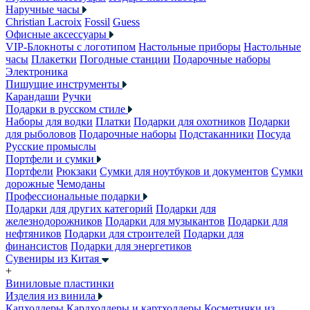
Наручные часы
Christian Lacroix
Fossil
Guess
Офисные аксессуары
VIP-Блокноты с логотипом
Настольные приборы
Настольные
часы
Плакетки
Погодные станции
Подарочные наборы
Электроника
Пишущие инструменты
Карандаши
Ручки
Подарки в русском стиле
Наборы для водки
Платки
Подарки для охотников
Подарки
для рыболовов
Подарочные наборы
Подстаканники
Посуда
Русские промыслы
Портфели и сумки
Портфели
Рюкзаки
Сумки для ноутбуков и документов
Сумки
дорожные
Чемоданы
Профессиональные подарки
Подарки для других категорий
Подарки для
железнодорожников
Подарки для музыкантов
Подарки для
нефтяников
Подарки для строителей
Подарки для
финансистов
Подарки для энергетиков
Сувениры из Китая
+
Виниловые пластинки
Изделия из винила
Капхолдеры
Кардхолдеры и картхолдеры
Косметички из