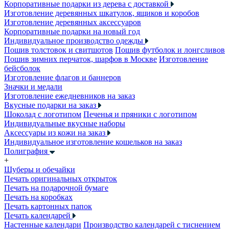
Корпоративные подарки из дерева с доставкой
Изготовление деревянных шкатулок, ящиков и коробов
Изготовление деревянных аксессуаров
Корпоративные подарки на новый год
Индивидуальное производство одежды
Пошив толстовок и свитшотов
Пошив футболок и лонгсливов
Пошив зимних перчаток, шарфов в Москве
Изготовление
бейсболок
Изготовление флагов и баннеров
Значки и медали
Изготовление ежедневников на заказ
Вкусные подарки на заказ
Шоколад с логотипом
Печенья и пряники с логотипом
Индивидуальные вкусные наборы
Аксессуары из кожи на заказ
Индивидуальное изготовление кошельков на заказ
Полиграфия
+
Шуберы и обечайки
Печать оригинальных открыток
Печать на подарочной бумаге
Печать на коробках
Печать картонных папок
Печать календарей
Настенные календари
Производство календарей с тиснением