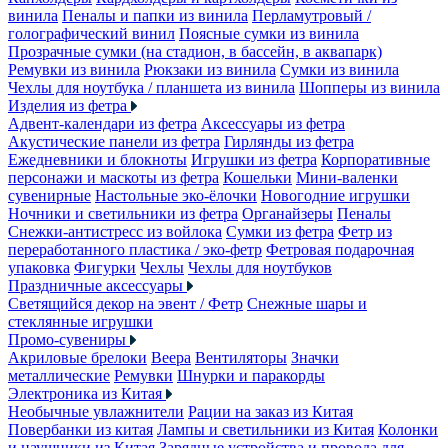
винила
Пеналы и папки из винила
Перламутровый /
голографический винил
Поясные сумки из винила
Прозрачные сумки (на стадион, в бассейн, в аквапарк)
Ремувки из винила
Рюкзаки из винила
Сумки из винила
Чехлы для ноутбука / планшета из винила
Шопперы из винила
Изделия из фетра
Адвент-календари из фетра
Аксессуары из фетра
Акустические панели из фетра
Гирлянды из фетра
Ежедневники и блокноты
Игрушки из фетра
Корпоративные
персонажи и маскоты из фетра
Кошельки
Мини-валенки
сувенирные
Настольные эко-ёлочки
Новогодние игрушки
Ночники и светильники из фетра
Органайзеры
Пеналы
Снежки-антистресс из войлока
Сумки из фетра
Фетр из
переработанного пластика / эко-фетр
Фетровая подарочная
упаковка
Фигурки
Чехлы
Чехлы для ноутбуков
Праздничные аксессуары
Светящийся декор на эвент / Фетр
Снежные шары и
стеклянные игрушки
Промо-сувениры
Акриловые брелоки
Веера
Вентиляторы
Значки
металлические
Ремувки
Шнурки и паракорды
Электроника из Китая
Необычные увлажнители
Рации на заказ из Китая
Повербанки из китая
Лампы и светильники из Китая
Колонки
и наушники из Китая
Зарядные устройства и провода для