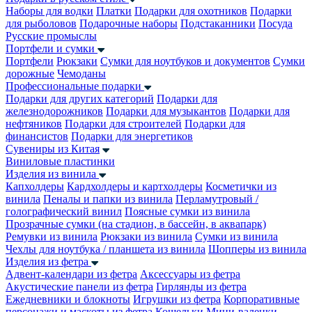
Наборы для водки
Платки
Подарки для охотников
Подарки
для рыболовов
Подарочные наборы
Подстаканники
Посуда
Русские промыслы
Портфели и сумки
Портфели
Рюкзаки
Сумки для ноутбуков и документов
Сумки
дорожные
Чемоданы
Профессиональные подарки
Подарки для других категорий
Подарки для
железнодорожников
Подарки для музыкантов
Подарки для
нефтяников
Подарки для строителей
Подарки для
финансистов
Подарки для энергетиков
Сувениры из Китая
Виниловые пластинки
Изделия из винила
Капхолдеры
Кардхолдеры и картхолдеры
Косметички из
винила
Пеналы и папки из винила
Перламутровый /
голографический винил
Поясные сумки из винила
Прозрачные сумки (на стадион, в бассейн, в аквапарк)
Ремувки из винила
Рюкзаки из винила
Сумки из винила
Чехлы для ноутбука / планшета из винила
Шопперы из винила
Изделия из фетра
Адвент-календари из фетра
Аксессуары из фетра
Акустические панели из фетра
Гирлянды из фетра
Ежедневники и блокноты
Игрушки из фетра
Корпоративные
персонажи и маскоты из фетра
Кошельки
Мини-валенки