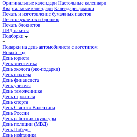
Оригинальные календари
Настольные календари
Квартальные календари
Календари-домики
Печать и изготовление бумажных пакетов
Печать буклетов и брошюр
Печать блокнотов
ПВД пакеты
Подборки
+
Подарки на день автомобилиста с логотипом
Новый год
День юриста
День энергетика
День эколога (эко-подарки)
День шахтера
День финансиста
День учителя
День таможенника
День строителя
День спорта
День Святого Валентина
День России
День работника культуры
День полиции (МВД)
День Победы
День нефтяника