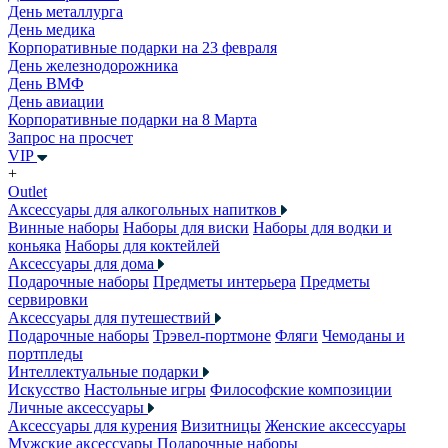
День металлурга
День медика
Корпоративные подарки на 23 февраля
День железнодорожника
День ВМФ
День авиации
Корпоративные подарки на 8 Марта
Запрос на просчет
VIP
+
Outlet
Аксессуары для алкогольных напитков
Винные наборы
Наборы для виски
Наборы для водки и
коньяка
Наборы для коктейлей
Аксессуары для дома
Подарочные наборы
Предметы интерьера
Предметы
сервировки
Аксессуары для путешествий
Подарочные наборы
Трэвел-портмоне
Фляги
Чемоданы и
портпледы
Интеллектуальные подарки
Искусство
Настольные игры
Философские композиции
Личные аксессуары
Аксессуары для курения
Визитницы
Женские аксессуары
Мужские аксессуары
Подарочные наборы