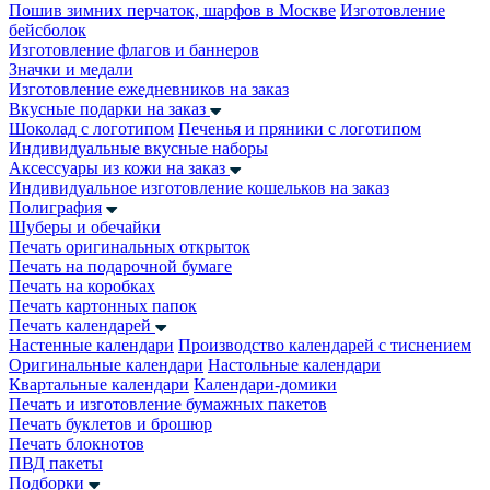
Пошив зимних перчаток, шарфов в Москве
Изготовление
бейсболок
Изготовление флагов и баннеров
Значки и медали
Изготовление ежедневников на заказ
Вкусные подарки на заказ
Шоколад с логотипом
Печенья и пряники с логотипом
Индивидуальные вкусные наборы
Аксессуары из кожи на заказ
Индивидуальное изготовление кошельков на заказ
Полиграфия
Шуберы и обечайки
Печать оригинальных открыток
Печать на подарочной бумаге
Печать на коробках
Печать картонных папок
Печать календарей
Настенные календари
Производство календарей с тиснением
Оригинальные календари
Настольные календари
Квартальные календари
Календари-домики
Печать и изготовление бумажных пакетов
Печать буклетов и брошюр
Печать блокнотов
ПВД пакеты
Подборки