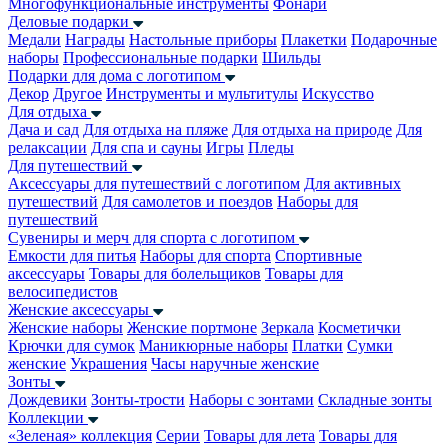
Многофункциональные инструменты
Фонари
Деловые подарки
Медали
Награды
Настольные приборы
Плакетки
Подарочные
наборы
Профессиональные подарки
Шильды
Подарки для дома с логотипом
Декор
Другое
Инструменты и мультитулы
Искусство
Для отдыха
Дача и сад
Для отдыха на пляже
Для отдыха на природе
Для
релаксации
Для спа и сауны
Игры
Пледы
Для путешествий
Аксессуары для путешествий с логотипом
Для активных
путешествий
Для самолетов и поездов
Наборы для
путешествий
Сувениры и мерч для спорта с логотипом
Емкости для питья
Наборы для спорта
Спортивные
аксессуары
Товары для болельщиков
Товары для
велосипедистов
Женские аксессуары
Женские наборы
Женские портмоне
Зеркала
Косметички
Крючки для сумок
Маникюрные наборы
Платки
Сумки
женские
Украшения
Часы наручные женские
Зонты
Дождевики
Зонты-трости
Наборы с зонтами
Складные зонты
Коллекции
«Зеленая» коллекция
Серии
Товары для лета
Товары для