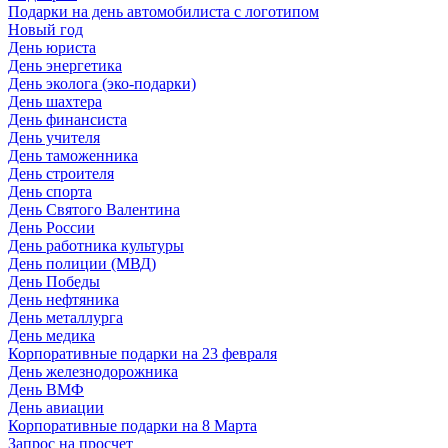
Подарки на день автомобилиста с логотипом
Новый год
День юриста
День энергетика
День эколога (эко-подарки)
День шахтера
День финансиста
День учителя
День таможенника
День строителя
День спорта
День Святого Валентина
День России
День работника культуры
День полиции (МВД)
День Победы
День нефтяника
День металлурга
День медика
Корпоративные подарки на 23 февраля
День железнодорожника
День ВМФ
День авиации
Корпоративные подарки на 8 Марта
Запрос на просчет