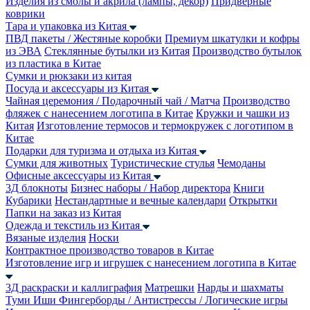
Изделия из смолы и акрила (лампы, декор)
Придверные
коврики
Тара и упаковка из Китая
ПВД пакеты / Жестяные коробки
Премиум шкатулки и кофры
из ЭВА
Стеклянные бутылки из Китая
Производство бутылок
из пластика в Китае
Сумки и рюкзаки из китая
Посуда и аксессуары из Китая
Чайная церемония / Подарочный чай / Матча
Производство
фляжек с нанесением логотипа в Китае
Кружки и чашки из
Китая
Изготовление термосов и термокружек с логотипом в
Китае
Подарки для туризма и отдыха из Китая
Сумки для животных
Туристические стулья
Чемоданы
Офисные аксессуары из Китая
3Д блокноты
Бизнес наборы / Набор директора
Книги
Кубарики
Нестандартные и вечные календари
Открытки
Папки на заказ из Китая
Одежда и текстиль из Китая
Вязаные изделия
Носки
Контрактное производство товаров в Китае
Изготовление игр и игрушек с нанесением логотипа в Китае
3Д раскраски и каллиграфия
Матрешки
Нарды и шахматы
Туми Иши
Фингерборды / Антистрессы / Логические игры