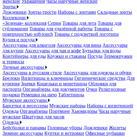
женские
Украшения
Часы наручные женские
Зонты
Дождевики
Зонты-трости
Наборы с зонтами
Складные зонты
Коллекции
«Зеленая» коллекция
Серии
Товары для лета
Товары для
сублимации
Товары для удалённой работы
Товары с
поверхностью soft-touch
Товары с подсветкой логотипа
Кухня и посуда
Аксессуары для алкоголя
Аксессуары для вина
Аксессуары
для кухни
Аксессуары для чая и кофе
Бутылки для воды
Контейнеры для еды
Кружки и стаканы
Посуда
Термокружки
и термосы
Личные аксессуары
Аксессуары в русском стиле
Аксессуары для одежды и обуви
Брелоки
Визитницы и ключницы
Гигиенические средства
Для
курения
Значки
Кошельки и монетницы
Обложки для
паспорта
Органайзеры для документов
Очки
Религиозные
подарки
Ремешки на шею
Таблетницы
Мужские аксессуары
Барсетки и несессеры
Мужские наборы
Наборы с визитницей
Одежда
Органайзеры
Портмоне
Хьюмидоры
Часы наручные
мужские
Шкатулки для часов
Одежда
Бейсболки и панамы
Головные уборы
Дождевики
Жилеты
Зимние аксессуары
Куртки и ветровки
Офисные рубашки