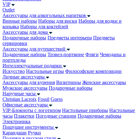
VIP
Outlet
Аксессуары для алкогольных напитков
Винные наборы
Наборы для виски
Наборы для водки и
коньяка
Наборы для коктейлей
Аксессуары для дома
Подарочные наборы
Предметы интерьера
Предметы
сервировки
Аксессуары для путешествий
Подарочные наборы
Трэвел-портмоне
Фляги
Чемоданы и
портпледы
Интеллектуальные подарки
Искусство
Настольные игры
Философские композиции
Личные аксессуары
Аксессуары для курения
Визитницы
Женские аксессуары
Мужские аксессуары
Подарочные наборы
Наручные часы
Christian Lacroix
Fossil
Guess
Офисные аксессуары
VIP-Блокноты с логотипом
Настольные приборы
Настольные
часы
Плакетки
Погодные станции
Подарочные наборы
Электроника
Пишущие инструменты
Карандаши
Ручки
Подарки в русском стиле