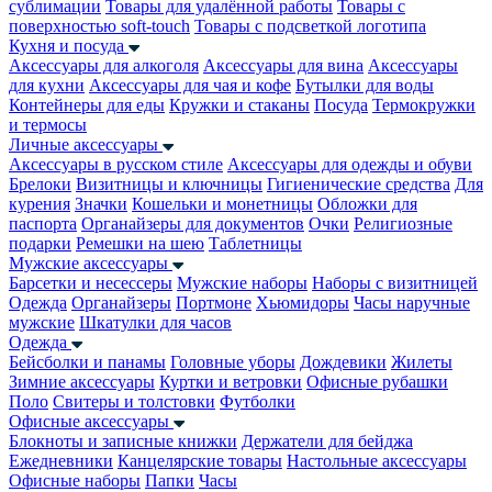
сублимации
Товары для удалённой работы
Товары с
поверхностью soft-touch
Товары с подсветкой логотипа
Кухня и посуда
Аксессуары для алкоголя
Аксессуары для вина
Аксессуары
для кухни
Аксессуары для чая и кофе
Бутылки для воды
Контейнеры для еды
Кружки и стаканы
Посуда
Термокружки
и термосы
Личные аксессуары
Аксессуары в русском стиле
Аксессуары для одежды и обуви
Брелоки
Визитницы и ключницы
Гигиенические средства
Для
курения
Значки
Кошельки и монетницы
Обложки для
паспорта
Органайзеры для документов
Очки
Религиозные
подарки
Ремешки на шею
Таблетницы
Мужские аксессуары
Барсетки и несессеры
Мужские наборы
Наборы с визитницей
Одежда
Органайзеры
Портмоне
Хьюмидоры
Часы наручные
мужские
Шкатулки для часов
Одежда
Бейсболки и панамы
Головные уборы
Дождевики
Жилеты
Зимние аксессуары
Куртки и ветровки
Офисные рубашки
Поло
Свитеры и толстовки
Футболки
Офисные аксессуары
Блокноты и записные книжки
Держатели для бейджа
Ежедневники
Канцелярские товары
Настольные аксессуары
Офисные наборы
Папки
Часы