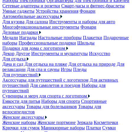
Наборы электроники
Органайзеры для электроники и кабелей
Сетевые адаптеры и розетки
Смарт-часы и фитнес-браслеты
Умные гаджеты
Устройства хранения
Фонари
Автомобильные аксессуары
Для кузова
Для салона
Инструменты и наборы для авто
Многофункциональные инструменты
Фонари
Деловые подарки
Медали
Награды
Настольные приборы
Плакетки
Подарочные
наборы
Профессиональные подарки
Шильды
Подарки для дома с логотипом
Декор
Другое
Инструменты и мультитулы
Искусство
Для отдыха
Дача и сад
Для отдыха на пляже
Для отдыха на природе
Для
релаксации
Для спа и сауны
Игры
Пледы
Для путешествий
Аксессуары для путешествий с логотипом
Для активных
путешествий
Для самолетов и поездов
Наборы для
путешествий
Сувениры и мерч для спорта с логотипом
Емкости для питья
Наборы для спорта
Спортивные
аксессуары
Товары для болельщиков
Товары для
велосипедистов
Женские аксессуары
Женские наборы
Женские портмоне
Зеркала
Косметички
Крючки для сумок
Маникюрные наборы
Платки
Сумки