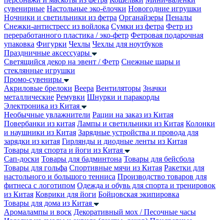
сувенирные
Настольные эко-ёлочки
Новогодние игрушки
Ночники и светильники из фетра
Органайзеры
Пеналы
Снежки-антистресс из войлока
Сумки из фетра
Фетр из
переработанного пластика / эко-фетр
Фетровая подарочная
упаковка
Фигурки
Чехлы
Чехлы для ноутбуков
Праздничные аксессуары
Светящийся декор на эвент / Фетр
Снежные шары и
стеклянные игрушки
Промо-сувениры
Акриловые брелоки
Веера
Вентиляторы
Значки
металлические
Ремувки
Шнурки и паракорды
Электроника из Китая
Необычные увлажнители
Рации на заказ из Китая
Повербанки из китая
Лампы и светильники из Китая
Колонки
и наушники из Китая
Зарядные устройства и провода для
зарядки из китая
Гирлянды и диодные ленты из Китая
Товары для спорта и йоги из Китая
Сап-доски
Товары для бадминтона
Товары для бейсбола
Товары для гольфа
Спортивные мячи из Китая
Ракетки для
настольного и большого тенниса
Производство товаров для
фитнеса с логотипом
Одежда и обувь для спорта и тренировок
из Китая
Коврики для йоги
Бойцовская экипировка
Товары для дома из Китая
Аромалампы и воск
Декоративный мох / Песочные часы