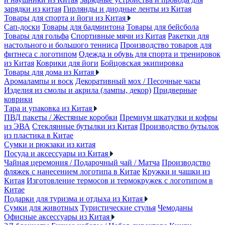
зарядки из китая
Гирлянды и диодные ленты из Китая
Товары для спорта и йоги из Китая
Сап-доски
Товары для бадминтона
Товары для бейсбола
Товары для гольфа
Спортивные мячи из Китая
Ракетки для
настольного и большого тенниса
Производство товаров для
фитнеса с логотипом
Одежда и обувь для спорта и тренировок
из Китая
Коврики для йоги
Бойцовская экипировка
Товары для дома из Китая
Аромалампы и воск
Декоративный мох / Песочные часы
Изделия из смолы и акрила (лампы, декор)
Придверные
коврики
Тара и упаковка из Китая
ПВД пакеты / Жестяные коробки
Премиум шкатулки и кофры
из ЭВА
Стеклянные бутылки из Китая
Производство бутылок
из пластика в Китае
Сумки и рюкзаки из китая
Посуда и аксессуары из Китая
Чайная церемония / Подарочный чай / Матча
Производство
фляжек с нанесением логотипа в Китае
Кружки и чашки из
Китая
Изготовление термосов и термокружек с логотипом в
Китае
Подарки для туризма и отдыха из Китая
Сумки для животных
Туристические стулья
Чемоданы
Офисные аксессуары из Китая