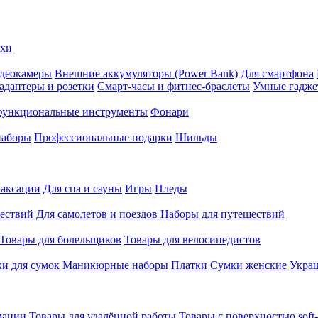
ехи
деокамеры
Внешние аккумуляторы (Power Bank)
Для смартфона
адаптеры и розетки
Смарт-часы и фитнес-браслеты
Умные гадж
ункциональные инструменты
Фонари
наборы
Профессиональные подарки
Шильды
лаксации
Для спа и сауны
Игры
Пледы
ествий
Для самолетов и поездов
Наборы для путешествий
Товары для болельщиков
Товары для велосипедистов
и для сумок
Маникюрные наборы
Платки
Сумки женские
Укра
мации
Товары для удалённой работы
Товары с поверхностью soft-