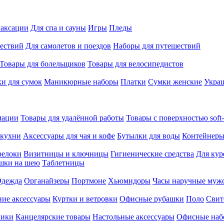
лаксации
Для спа и сауны
Игры
Пледы
ествий
Для самолетов и поездов
Наборы для путешествий
Товары для болельщиков
Товары для велосипедистов
и для сумок
Маникюрные наборы
Платки
Сумки женские
Укра
мации
Товары для удалённой работы
Товары с поверхностью soft-
 кухни
Аксессуары для чая и кофе
Бутылки для воды
Контейнеры
релоки
Визитницы и ключницы
Гигиенические средства
Для кур
шки на шею
Таблетницы
дежда
Органайзеры
Портмоне
Хьюмидоры
Часы наручные муж
ие аксессуары
Куртки и ветровки
Офисные рубашки
Поло
Свит
ники
Канцелярские товары
Настольные аксессуары
Офисные наб