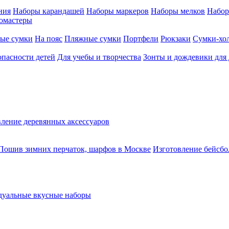
ния
Наборы карандашей
Наборы маркеров
Наборы мелков
Набор
омастеры
ые сумки
На пояс
Пляжные сумки
Портфели
Рюкзаки
Сумки-хо
опасности детей
Для учебы и творчества
Зонты и дождевики для 
ление деревянных аксессуаров
Пошив зимних перчаток, шарфов в Москве
Изготовление бейсбо
уальные вкусные наборы