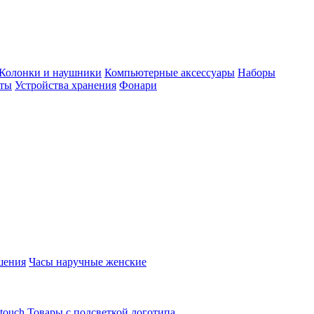
Колонки и наушники
Компьютерные аксессуары
Наборы
еты
Устройства хранения
Фонари
шения
Часы наручные женские
touch
Товары с подсветкой логотипа