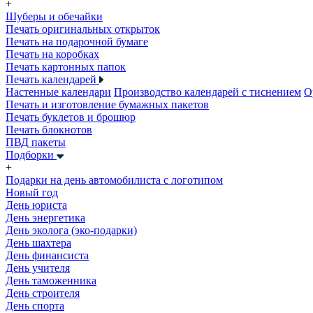
+
Шуберы и обечайки
Печать оригинальных открыток
Печать на подарочной бумаге
Печать на коробках
Печать картонных папок
Печать календарей
Настенные календари
Производство календарей с тиснением
О
Печать и изготовление бумажных пакетов
Печать буклетов и брошюр
Печать блокнотов
ПВД пакеты
Подборки
+
Подарки на день автомобилиста с логотипом
Новый год
День юриста
День энергетика
День эколога (эко-подарки)
День шахтера
День финансиста
День учителя
День таможенника
День строителя
День спорта