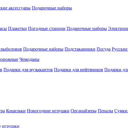
кие аксессуары
Подарочные наборы
асы
Плакетки
Погодные станции
Подарочные наборы
Электрон
 рыболовов
Подарочные наборы
Подстаканники
Посуда
Русски
дорожные
Чемоданы
ов
Подарки для музыкантов
Подарки для нефтяников
Подарки дл
тра
Кошельки
Новогодние игрушки
Органайзеры
Пеналы
Сумки 
е игрушки