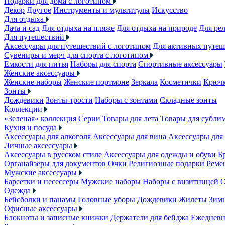
Подарки для дома с логотипом
Декор
Другое
Инструменты и мультитулы
Искусство
Для отдыха
Дача и сад
Для отдыха на пляже
Для отдыха на природе
Для ре
Для путешествий
Аксессуары для путешествий с логотипом
Для активных путеш
Сувениры и мерч для спорта с логотипом
Емкости для питья
Наборы для спорта
Спортивные аксессуары
Женские аксессуары
Женские наборы
Женские портмоне
Зеркала
Косметички
Крючк
Зонты
Дождевики
Зонты-трости
Наборы с зонтами
Складные зонты
Коллекции
«Зеленая» коллекция
Серии
Товары для лета
Товары для субли
Кухня и посуда
Аксессуары для алкоголя
Аксессуары для вина
Аксессуары для
Личные аксессуары
Аксессуары в русском стиле
Аксессуары для одежды и обуви
Б
Органайзеры для документов
Очки
Религиозные подарки
Реме
Мужские аксессуары
Барсетки и несессеры
Мужские наборы
Наборы с визитницей
О
Одежда
Бейсболки и панамы
Головные уборы
Дождевики
Жилеты
Зимн
Офисные аксессуары
Блокноты и записные книжки
Держатели для бейджа
Ежеднев