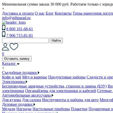
Минимальная сумма заказа 30 000 руб. Работаем только с юри
+
Доставка и оплата
О нас
Блог
Контакты
Типы нанесения логот
info@giftparad.ru
8 800 101-68-61
7 906 715-81-81
Найти
0
Оставить заявку
Каталог
+
Съедобные подарки
Кофе и чай
Мёд и варенье
Продуктовые наборы
Сладости и ор
Электроника
Беспроводные зарядные устройства, станции и лампы (БЗУ)
Ви
электроники
Органайзеры для электроники и кабелей
Сетевые 
Автомобильные аксессуары
Для кузова
Для салона
Инструменты и наборы для авто
Многоф
Деловые подарки
Медали
Награды
Настольные приборы
Плакетки
Подарочные 