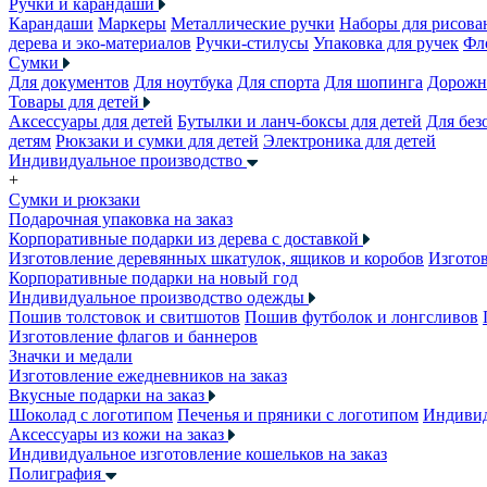
Ручки и карандаши
Карандаши
Маркеры
Металлические ручки
Наборы для рисова
дерева и эко-материалов
Ручки-стилусы
Упаковка для ручек
Фл
Сумки
Для документов
Для ноутбука
Для спорта
Для шопинга
Дорожн
Товары для детей
Аксессуары для детей
Бутылки и ланч-боксы для детей
Для без
детям
Рюкзаки и сумки для детей
Электроника для детей
Индивидуальное производство
+
Сумки и рюкзаки
Подарочная упаковка на заказ
Корпоративные подарки из дерева с доставкой
Изготовление деревянных шкатулок, ящиков и коробов
Изготов
Корпоративные подарки на новый год
Индивидуальное производство одежды
Пошив толстовок и свитшотов
Пошив футболок и лонгсливов
Изготовление флагов и баннеров
Значки и медали
Изготовление ежедневников на заказ
Вкусные подарки на заказ
Шоколад с логотипом
Печенья и пряники с логотипом
Индивид
Аксессуары из кожи на заказ
Индивидуальное изготовление кошельков на заказ
Полиграфия