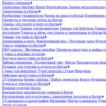
Промо-сувениры
Акриловые брелоки
Веера
Вентиляторы
Значки металлические
Электроника из Китая
Необычные увлажнители
Рации на заказ из Китая
Повербанки 
Гирлянды и диодные ленты из Китая
Товары для спорта и йоги из Китая
Сап-доски
Товары для бадминтона
Товары для бейсбола
Товары
логотипом
Одежда и обувь для спорта и тренировок из Китая
К
Товары для дома из Китая
Аромалампы и воск
Декоративный мох / Песочные часы
Издели
Тара и упаковка из Китая
ПВД пакеты / Жестяные коробки
Премиум шкатулки и кофры 
Сумки и рюкзаки из китая
Посуда и аксессуары из Китая
Чайная церемония / Подарочный чай / Матча
Производство фля
Подарки для туризма и отдыха из Китая
Сумки для животных
Туристические стулья
Чемоданы
Офисные аксессуары из Китая
3Д блокноты
Бизнес наборы / Набор директора
Книги
Кубарик
Одежда и текстиль из Китая
Вязаные изделия
Носки
Контрактное производство товаров в Китае
Изготовление игр и игрушек с нанесением логотипа в Китае
3Д раскраски и каллиграфия
Матрешки
Нарды и шахматы
Тум
Зонты из китая