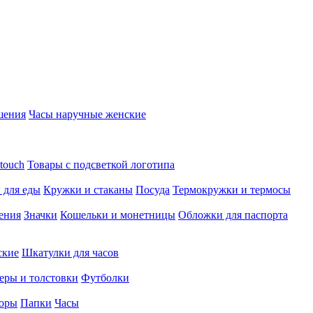
шения
Часы наручные женские
touch
Товары с подсветкой логотипа
 для еды
Кружки и стаканы
Посуда
Термокружки и термосы
ения
Значки
Кошельки и монетницы
Обложки для паспорта
ские
Шкатулки для часов
еры и толстовки
Футболки
оры
Папки
Часы