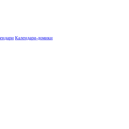
лендари
Календари-домики