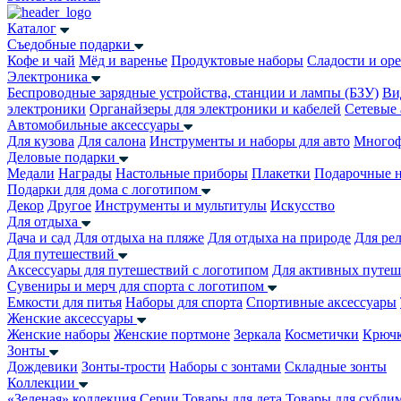
Каталог
Съедобные подарки
Кофе и чай
Мёд и варенье
Продуктовые наборы
Сладости и ор
Электроника
Беспроводные зарядные устройства, станции и лампы (БЗУ)
Ви
электроники
Органайзеры для электроники и кабелей
Сетевые 
Автомобильные аксессуары
Для кузова
Для салона
Инструменты и наборы для авто
Многоф
Деловые подарки
Медали
Награды
Настольные приборы
Плакетки
Подарочные 
Подарки для дома с логотипом
Декор
Другое
Инструменты и мультитулы
Искусство
Для отдыха
Дача и сад
Для отдыха на пляже
Для отдыха на природе
Для ре
Для путешествий
Аксессуары для путешествий с логотипом
Для активных путеш
Сувениры и мерч для спорта с логотипом
Емкости для питья
Наборы для спорта
Спортивные аксессуары
Женские аксессуары
Женские наборы
Женские портмоне
Зеркала
Косметички
Крючк
Зонты
Дождевики
Зонты-трости
Наборы с зонтами
Складные зонты
Коллекции
«Зеленая» коллекция
Серии
Товары для лета
Товары для субли