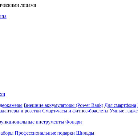
дическими лицами.
ипа
ехи
деокамеры
Внешние аккумуляторы (Power Bank)
Для смартфона
адаптеры и розетки
Смарт-часы и фитнес-браслеты
Умные гадж
ункциональные инструменты
Фонари
наборы
Профессиональные подарки
Шильды