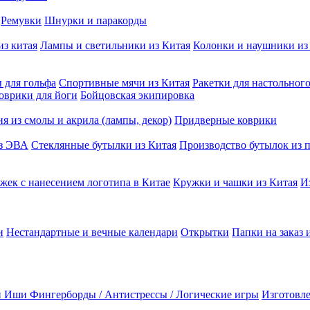
Ремувки
Шнурки и паракорды
из китая
Лампы и светильники из Китая
Колонки и наушники из
 для гольфа
Спортивные мячи из Китая
Ракетки для настольног
оврики для йоги
Бойцовская экипировка
я из смолы и акрила (лампы, декор)
Придверные коврики
из ЭВА
Стеклянные бутылки из Китая
Производство бутылок из п
жек с нанесением логотипа в Китае
Кружки и чашки из Китая
И
и
Нестандартные и вечные календари
Открытки
Папки на заказ 
и Иши
Фингерборды / Антистрессы / Логические игры
Изготовле