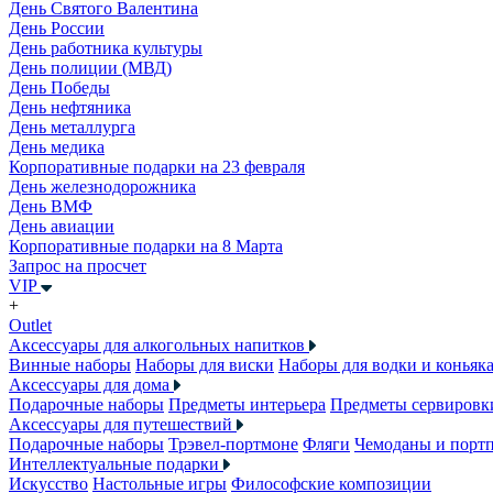
День Святого Валентина
День России
День работника культуры
День полиции (МВД)
День Победы
День нефтяника
День металлурга
День медика
Корпоративные подарки на 23 февраля
День железнодорожника
День ВМФ
День авиации
Корпоративные подарки на 8 Марта
Запрос на просчет
VIP
+
Outlet
Аксессуары для алкогольных напитков
Винные наборы
Наборы для виски
Наборы для водки и коньяк
Аксессуары для дома
Подарочные наборы
Предметы интерьера
Предметы сервировк
Аксессуары для путешествий
Подарочные наборы
Трэвел-портмоне
Фляги
Чемоданы и порт
Интеллектуальные подарки
Искусство
Настольные игры
Философские композиции