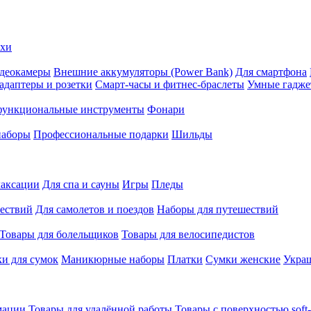
ехи
деокамеры
Внешние аккумуляторы (Power Bank)
Для смартфона
адаптеры и розетки
Смарт-часы и фитнес-браслеты
Умные гадж
ункциональные инструменты
Фонари
наборы
Профессиональные подарки
Шильды
лаксации
Для спа и сауны
Игры
Пледы
ествий
Для самолетов и поездов
Наборы для путешествий
Товары для болельщиков
Товары для велосипедистов
и для сумок
Маникюрные наборы
Платки
Сумки женские
Укра
мации
Товары для удалённой работы
Товары с поверхностью soft-