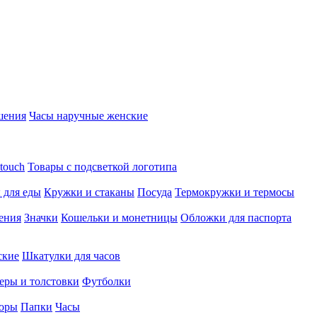
шения
Часы наручные женские
touch
Товары с подсветкой логотипа
 для еды
Кружки и стаканы
Посуда
Термокружки и термосы
ения
Значки
Кошельки и монетницы
Обложки для паспорта
ские
Шкатулки для часов
еры и толстовки
Футболки
оры
Папки
Часы