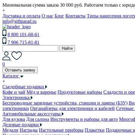
Минимальная сумма заказа 30 000 руб. Работаем только с юри
+
Доставка и оплата
О нас
Блог
Контакты
Типы нанесения логот
info@giftparad.ru
8 800 101-68-61
7 906 715-81-81
Найти
0
Оставить заявку
Каталог
+
Съедобные подарки
Кофе и чай
Мёд и варенье
Продуктовые наборы
Сладости и ор
Электроника
Беспроводные зарядные устройства, станции и лампы (БЗУ)
Ви
электроники
Органайзеры для электроники и кабелей
Сетевые 
Автомобильные аксессуары
Для кузова
Для салона
Инструменты и наборы для авто
Многоф
Деловые подарки
Медали
Награды
Настольные приборы
Плакетки
Подарочные 