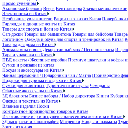
Промо-сувениры
Акриловые брелоки
Веера
Вентиляторы
Значки металлические
Электроника из Китая
Необычные увлажнители
Рации на заказ из Китая
Повербанки 
Гирлянды и диодные ленты из Китая
Товары для спорта и йоги из Китая
Сап-доски
Товары для бадминтона
Товары для бейсбола
Товары
логотипом
Одежда и обувь для спорта и тренировок из Китая
К
Товары для дома из Китая
Аромалампы и воск
Декоративный мох / Песочные часы
Издели
Тара и упаковка из Китая
ПВД пакеты / Жестяные коробки
Премиум шкатулки и кофры 
Сумки и рюкзаки из китая
Посуда и аксессуары из Китая
Чайная церемония / Подарочный чай / Матча
Производство фля
Подарки для туризма и отдыха из Китая
Сумки для животных
Туристические стулья
Чемоданы
Офисные аксессуары из Китая
3Д блокноты
Бизнес наборы / Набор директора
Книги
Кубарик
Одежда и текстиль из Китая
Вязаные изделия
Носки
Контрактное производство товаров в Китае
Изготовление игр и игрушек с нанесением логотипа в Китае
3Д раскраски и каллиграфия
Матрешки
Нарды и шахматы
Тум
Зонты из китая