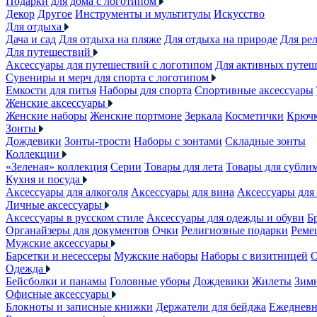
Подарки для дома с логотипом
Декор
Другое
Инструменты и мультитулы
Искусство
Для отдыха
Дача и сад
Для отдыха на пляже
Для отдыха на природе
Для ре
Для путешествий
Аксессуары для путешествий с логотипом
Для активных путеш
Сувениры и мерч для спорта с логотипом
Емкости для питья
Наборы для спорта
Спортивные аксессуары
Женские аксессуары
Женские наборы
Женские портмоне
Зеркала
Косметички
Крючк
Зонты
Дождевики
Зонты-трости
Наборы с зонтами
Складные зонты
Коллекции
«Зеленая» коллекция
Серии
Товары для лета
Товары для субли
Кухня и посуда
Аксессуары для алкоголя
Аксессуары для вина
Аксессуары для
Личные аксессуары
Аксессуары в русском стиле
Аксессуары для одежды и обуви
Б
Органайзеры для документов
Очки
Религиозные подарки
Реме
Мужские аксессуары
Барсетки и несессеры
Мужские наборы
Наборы с визитницей
О
Одежда
Бейсболки и панамы
Головные уборы
Дождевики
Жилеты
Зимн
Офисные аксессуары
Блокноты и записные книжки
Держатели для бейджа
Ежеднев