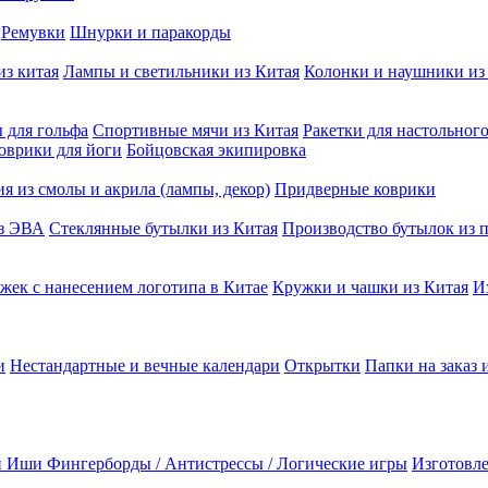
Ремувки
Шнурки и паракорды
из китая
Лампы и светильники из Китая
Колонки и наушники из
 для гольфа
Спортивные мячи из Китая
Ракетки для настольног
оврики для йоги
Бойцовская экипировка
я из смолы и акрила (лампы, декор)
Придверные коврики
из ЭВА
Стеклянные бутылки из Китая
Производство бутылок из п
жек с нанесением логотипа в Китае
Кружки и чашки из Китая
И
и
Нестандартные и вечные календари
Открытки
Папки на заказ 
и Иши
Фингерборды / Антистрессы / Логические игры
Изготовле