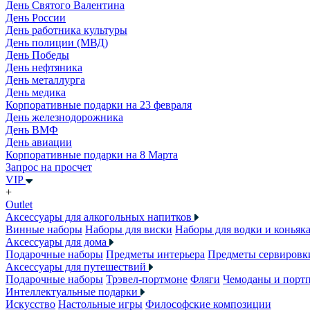
День Святого Валентина
День России
День работника культуры
День полиции (МВД)
День Победы
День нефтяника
День металлурга
День медика
Корпоративные подарки на 23 февраля
День железнодорожника
День ВМФ
День авиации
Корпоративные подарки на 8 Марта
Запрос на просчет
VIP
+
Outlet
Аксессуары для алкогольных напитков
Винные наборы
Наборы для виски
Наборы для водки и коньяк
Аксессуары для дома
Подарочные наборы
Предметы интерьера
Предметы сервировк
Аксессуары для путешествий
Подарочные наборы
Трэвел-портмоне
Фляги
Чемоданы и порт
Интеллектуальные подарки
Искусство
Настольные игры
Философские композиции