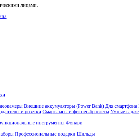
дическими лицами.
ипа
ехи
деокамеры
Внешние аккумуляторы (Power Bank)
Для смартфона
адаптеры и розетки
Смарт-часы и фитнес-браслеты
Умные гадж
ункциональные инструменты
Фонари
наборы
Профессиональные подарки
Шильды