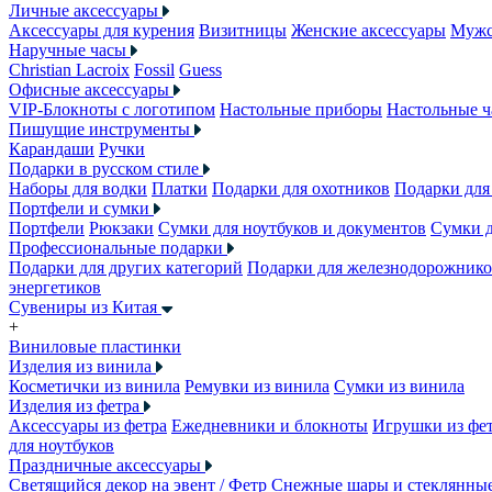
Личные аксессуары
Аксессуары для курения
Визитницы
Женские аксессуары
Мужс
Наручные часы
Christian Lacroix
Fossil
Guess
Офисные аксессуары
VIP-Блокноты с логотипом
Настольные приборы
Настольные ч
Пишущие инструменты
Карандаши
Ручки
Подарки в русском стиле
Наборы для водки
Платки
Подарки для охотников
Подарки для
Портфели и сумки
Портфели
Рюкзаки
Сумки для ноутбуков и документов
Сумки 
Профессиональные подарки
Подарки для других категорий
Подарки для железнодорожник
энергетиков
Сувениры из Китая
+
Виниловые пластинки
Изделия из винила
Косметички из винила
Ремувки из винила
Сумки из винила
Изделия из фетра
Аксессуары из фетра
Ежедневники и блокноты
Игрушки из фе
для ноутбуков
Праздничные аксессуары
Светящийся декор на эвент / Фетр
Снежные шары и стеклянны