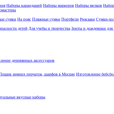
ния
Наборы карандашей
Наборы маркеров
Наборы мелков
Набор
омастеры
ые сумки
На пояс
Пляжные сумки
Портфели
Рюкзаки
Сумки-хо
опасности детей
Для учебы и творчества
Зонты и дождевики для 
ление деревянных аксессуаров
Пошив зимних перчаток, шарфов в Москве
Изготовление бейсбо
уальные вкусные наборы