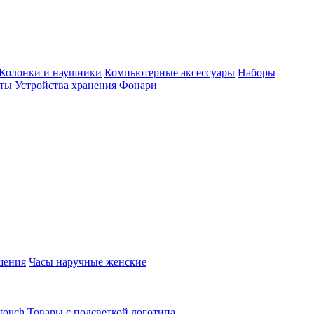
Колонки и наушники
Компьютерные аксессуары
Наборы
еты
Устройства хранения
Фонари
шения
Часы наручные женские
touch
Товары с подсветкой логотипа