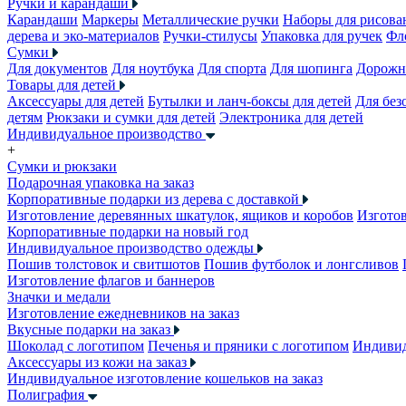
Ручки и карандаши
Карандаши
Маркеры
Металлические ручки
Наборы для рисова
дерева и эко-материалов
Ручки-стилусы
Упаковка для ручек
Фл
Сумки
Для документов
Для ноутбука
Для спорта
Для шопинга
Дорожн
Товары для детей
Аксессуары для детей
Бутылки и ланч-боксы для детей
Для без
детям
Рюкзаки и сумки для детей
Электроника для детей
Индивидуальное производство
+
Сумки и рюкзаки
Подарочная упаковка на заказ
Корпоративные подарки из дерева с доставкой
Изготовление деревянных шкатулок, ящиков и коробов
Изготов
Корпоративные подарки на новый год
Индивидуальное производство одежды
Пошив толстовок и свитшотов
Пошив футболок и лонгсливов
Изготовление флагов и баннеров
Значки и медали
Изготовление ежедневников на заказ
Вкусные подарки на заказ
Шоколад с логотипом
Печенья и пряники с логотипом
Индивид
Аксессуары из кожи на заказ
Индивидуальное изготовление кошельков на заказ
Полиграфия