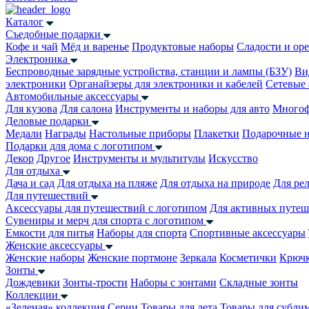
Каталог
Съедобные подарки
Кофе и чай
Мёд и варенье
Продуктовые наборы
Сладости и ор
Электроника
Беспроводные зарядные устройства, станции и лампы (БЗУ)
Ви
электроники
Органайзеры для электроники и кабелей
Сетевые 
Автомобильные аксессуары
Для кузова
Для салона
Инструменты и наборы для авто
Многоф
Деловые подарки
Медали
Награды
Настольные приборы
Плакетки
Подарочные 
Подарки для дома с логотипом
Декор
Другое
Инструменты и мультитулы
Искусство
Для отдыха
Дача и сад
Для отдыха на пляже
Для отдыха на природе
Для ре
Для путешествий
Аксессуары для путешествий с логотипом
Для активных путеш
Сувениры и мерч для спорта с логотипом
Емкости для питья
Наборы для спорта
Спортивные аксессуары
Женские аксессуары
Женские наборы
Женские портмоне
Зеркала
Косметички
Крючк
Зонты
Дождевики
Зонты-трости
Наборы с зонтами
Складные зонты
Коллекции
«Зеленая» коллекция
Серии
Товары для лета
Товары для субли