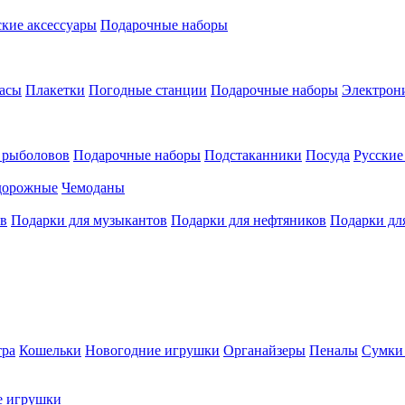
кие аксессуары
Подарочные наборы
асы
Плакетки
Погодные станции
Подарочные наборы
Электрон
 рыболовов
Подарочные наборы
Подстаканники
Посуда
Русски
дорожные
Чемоданы
ов
Подарки для музыкантов
Подарки для нефтяников
Подарки дл
тра
Кошельки
Новогодние игрушки
Органайзеры
Пеналы
Сумки 
е игрушки