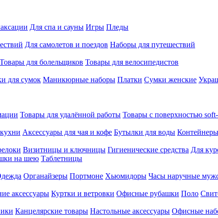
лаксации
Для спа и сауны
Игры
Пледы
ествий
Для самолетов и поездов
Наборы для путешествий
Товары для болельщиков
Товары для велосипедистов
и для сумок
Маникюрные наборы
Платки
Сумки женские
Укра
мации
Товары для удалённой работы
Товары с поверхностью soft-
 кухни
Аксессуары для чая и кофе
Бутылки для воды
Контейнеры
релоки
Визитницы и ключницы
Гигиенические средства
Для кур
шки на шею
Таблетницы
дежда
Органайзеры
Портмоне
Хьюмидоры
Часы наручные муж
ие аксессуары
Куртки и ветровки
Офисные рубашки
Поло
Свит
ники
Канцелярские товары
Настольные аксессуары
Офисные наб