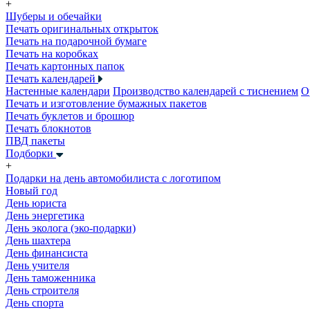
+
Шуберы и обечайки
Печать оригинальных открыток
Печать на подарочной бумаге
Печать на коробках
Печать картонных папок
Печать календарей
Настенные календари
Производство календарей с тиснением
О
Печать и изготовление бумажных пакетов
Печать буклетов и брошюр
Печать блокнотов
ПВД пакеты
Подборки
+
Подарки на день автомобилиста с логотипом
Новый год
День юриста
День энергетика
День эколога (эко-подарки)
День шахтера
День финансиста
День учителя
День таможенника
День строителя
День спорта