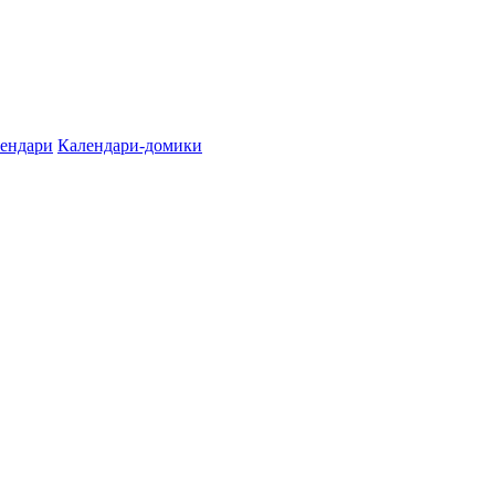
лендари
Календари-домики