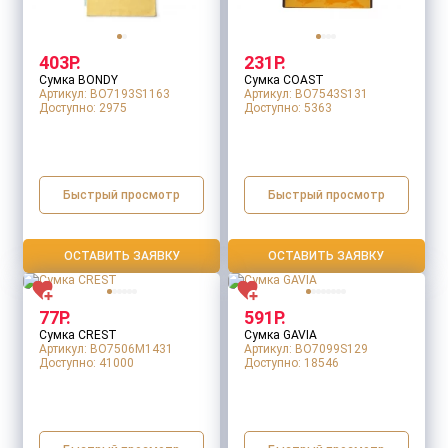
*
403Р.
231Р.
Сумка BONDY
Сумка COAST
Артикул: BO7193S1163
Артикул: BO7543S131
1
2
*
Доступно:
2975
Доступно:
5363
Товар:
Термос для еды «301» в чехле
Тираж
*
Тип нанесения
*
Быстрый просмотр
Быстрый просмотр
Макет для нанесения
*
ОСТАВИТЬ ЗАЯВКУ
ОСТАВИТЬ ЗАЯВКУ
Заполните все обязательные поля
ДАЛЕЕ
77Р.
591Р.
Сумка CREST
Сумка GAVIA
Оставить заявку
Артикул: BO7506M1431
Артикул: BO7099S129
Доступно:
41000
Доступно:
18546