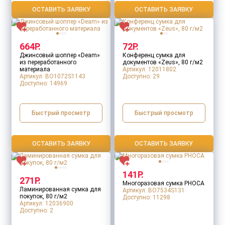
ОСТАВИТЬ ЗАЯВКУ
ОСТАВИТЬ ЗАЯВКУ
Длина ручек
664Р.
72Р.
Джинсовый шоппер «Deam»
Конференц сумка для
из переработанного
документов «Zeus», 80 г/м2
материала
Артикул: 12011802
Артикул: BO1072S1143
Доступно:
29
Максимальная нагрузка
Доступно:
14969
Быстрый просмотр
Быстрый просмотр
Наличие чехла/футляра
ОСТАВИТЬ ЗАЯВКУ
ОСТАВИТЬ ЗАЯВКУ
141Р.
271Р.
Плотность
Многоразовая сумка PHOCA
Ламинированная сумка для
Артикул: BO7534S131
покупок, 80 г/м2
Доступно:
11298
Артикул: 12036900
Доступно:
2