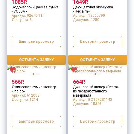
1085Р.
1649Р.
Водонепроницаемая сумка
Двухцветная эко-сумка
«VOLGA»
«Reclaim»
Артикул: 92670-114
Артикул: 12065790
Доступно:
3
Доступно:
1250
Штрихкод
Быстрый просмотр
Быстрый просмотр
Вместимость
ОСТАВИТЬ ЗАЯВКУ
ОСТАВИТЬ ЗАЯВКУ
566Р.
664Р.
Джинсовая сумка-шоппер
Джинсовый шопер «Deam»
Возможность нанесения
«Indigo»
из переработанного
Артикул: 612008
материала
Доступно:
1214
Артикул: BO1072S1143
Доступно:
15346
Диагональ экрана
Быстрый просмотр
Быстрый просмотр