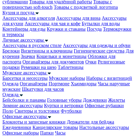
сублимации
Товары для удалённой работы
Товары с
поверхностью soft-touch
Товары с подсветкой логотипа
Кухня и посуда
Аксессуары для алкоголя
Аксессуары для вина
Аксессуары
для кухни
Аксессуары для чая и кофе
Бутылки для воды
Контейнеры для еды
Кружки и стаканы
Посуда
Термокружки
и термосы
Личные аксессуары
Аксессуары в русском стиле
Аксессуары для одежды и обуви
Брелоки
Визитницы и ключницы
Гигиенические средства
Для
курения
Значки
Кошельки и монетницы
Обложки для
паспорта
Органайзеры для документов
Очки
Религиозные
подарки
Ремешки на шею
Таблетницы
Мужские аксессуары
Барсетки и несессеры
Мужские наборы
Наборы с визитницей
Одежда
Органайзеры
Портмоне
Хьюмидоры
Часы наручные
мужские
Шкатулки для часов
Одежда
Бейсболки и панамы
Головные уборы
Дождевики
Жилеты
Зимние аксессуары
Куртки и ветровки
Офисные рубашки
Поло
Свитеры и толстовки
Футболки
Офисные аксессуары
Блокноты и записные книжки
Держатели для бейджа
Ежедневники
Канцелярские товары
Настольные аксессуары
Офисные наборы
Папки
Часы