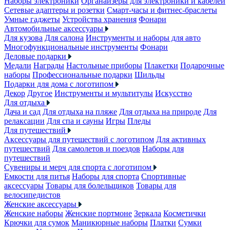
Наборы электроники
Органайзеры для электроники и кабелей
Сетевые адаптеры и розетки
Смарт-часы и фитнес-браслеты
Умные гаджеты
Устройства хранения
Фонари
Автомобильные аксессуары
Для кузова
Для салона
Инструменты и наборы для авто
Многофункциональные инструменты
Фонари
Деловые подарки
Медали
Награды
Настольные приборы
Плакетки
Подарочные
наборы
Профессиональные подарки
Шильды
Подарки для дома с логотипом
Декор
Другое
Инструменты и мультитулы
Искусство
Для отдыха
Дача и сад
Для отдыха на пляже
Для отдыха на природе
Для
релаксации
Для спа и сауны
Игры
Пледы
Для путешествий
Аксессуары для путешествий с логотипом
Для активных
путешествий
Для самолетов и поездов
Наборы для
путешествий
Сувениры и мерч для спорта с логотипом
Емкости для питья
Наборы для спорта
Спортивные
аксессуары
Товары для болельщиков
Товары для
велосипедистов
Женские аксессуары
Женские наборы
Женские портмоне
Зеркала
Косметички
Крючки для сумок
Маникюрные наборы
Платки
Сумки