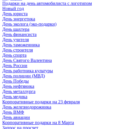
Подарки на день автомобилиста с логотипом
Новый год
День юриста
День энергетика
День эколога (эко-подарки)
День шахтера
День финансиста
День учителя
День таможенника
День строителя
День спорта
День Святого Валентина
День России
День работника культуры
День полиции (МВД)
День Победы
День нефтяника
День металлурга
День медика
Корпоративные подарки на 23 февраля
День железнодорожника
День ВМФ
День авиации
Корпоративные подарки на 8 Марта
Запрос на просчет