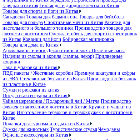
зарядки из китая
Гирлянды и диодные ленты из Китая
Товары для спорта и йоги из Китая
Сап-доски
Товары для бадминтона
Товары для бейсбола
Товары для гольфа
Спортивные мячи из Китая
Ракетки для
настольного и большого тенниса
Производство товаров для
фитнеса с логотипом
Одежда и обувь для спорта и тренировок
из Китая
Коврики для йоги
Бойцовская экипировка
Товары для дома из Китая
Аромалампы и воск
Декоративный мох / Песочные часы
Изделия из смолы и акрила (лампы, декор)
Придверные
коврики
Тара и упаковка из Китая
ПВД пакеты / Жестяные коробки
Премиум шкатулки и кофры
из ЭВА
Стеклянные бутылки из Китая
Производство бутылок
из пластика в Китае
Сумки и рюкзаки из китая
Посуда и аксессуары из Китая
Чайная церемония / Подарочный чай / Матча
Производство
фляжек с нанесением логотипа в Китае
Кружки и чашки из
Китая
Изготовление термосов и термокружек с логотипом в
Китае
Подарки для туризма и отдыха из Китая
Сумки для животных
Туристические стулья
Чемоданы
Офисные аксессуары из Китая