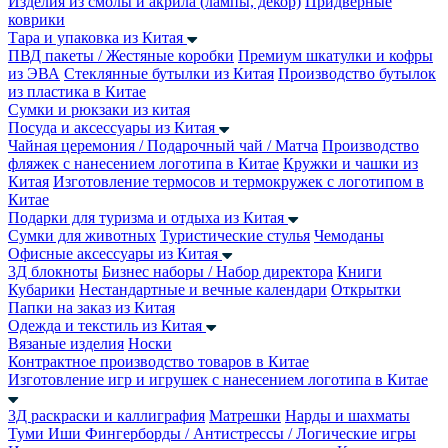
Изделия из смолы и акрила (лампы, декор)
Придверные
коврики
Тара и упаковка из Китая
ПВД пакеты / Жестяные коробки
Премиум шкатулки и кофры
из ЭВА
Стеклянные бутылки из Китая
Производство бутылок
из пластика в Китае
Сумки и рюкзаки из китая
Посуда и аксессуары из Китая
Чайная церемония / Подарочный чай / Матча
Производство
фляжек с нанесением логотипа в Китае
Кружки и чашки из
Китая
Изготовление термосов и термокружек с логотипом в
Китае
Подарки для туризма и отдыха из Китая
Сумки для животных
Туристические стулья
Чемоданы
Офисные аксессуары из Китая
3Д блокноты
Бизнес наборы / Набор директора
Книги
Кубарики
Нестандартные и вечные календари
Открытки
Папки на заказ из Китая
Одежда и текстиль из Китая
Вязаные изделия
Носки
Контрактное производство товаров в Китае
Изготовление игр и игрушек с нанесением логотипа в Китае
3Д раскраски и каллиграфия
Матрешки
Нарды и шахматы
Туми Иши
Фингерборды / Антистрессы / Логические игры