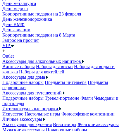
День металлурга
День медика
Корпоративные подарки на 23 февраля
День железнодорожника
День ВМФ
День авиации
Корпоративные подарки на 8 Марта
Запрос на просчет
VIP
+
Outlet
Аксессуары для алкогольных напитков
Винные наборы
Наборы для виски
Наборы для водки и
коньяка
Наборы для коктейлей
Аксессуары для дома
Подарочные наборы
Предметы интерьера
Предметы
сервировки
Аксессуары для путешествий
Подарочные наборы
Трэвел-портмоне
Фляги
Чемоданы и
портпледы
Интеллектуальные подарки
Искусство
Настольные игры
Философские композиции
Личные аксессуары
Аксессуары для курения
Визитницы
Женские аксессуары
Мужские аксессуары
Подарочные наборы