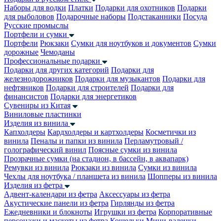
Наборы для водки
Платки
Подарки для охотников
Подарки
для рыболовов
Подарочные наборы
Подстаканники
Посуда
Русские промыслы
Портфели и сумки
Портфели
Рюкзаки
Сумки для ноутбуков и документов
Сумки
дорожные
Чемоданы
Профессиональные подарки
Подарки для других категорий
Подарки для
железнодорожников
Подарки для музыкантов
Подарки для
нефтяников
Подарки для строителей
Подарки для
финансистов
Подарки для энергетиков
Сувениры из Китая
Виниловые пластинки
Изделия из винила
Капхолдеры
Кардхолдеры и картхолдеры
Косметички из
винила
Пеналы и папки из винила
Перламутровый /
голографический винил
Поясные сумки из винила
Прозрачные сумки (на стадион, в бассейн, в аквапарк)
Ремувки из винила
Рюкзаки из винила
Сумки из винила
Чехлы для ноутбука / планшета из винила
Шопперы из винила
Изделия из фетра
Адвент-календари из фетра
Аксессуары из фетра
Акустические панели из фетра
Гирлянды из фетра
Ежедневники и блокноты
Игрушки из фетра
Корпоративные
персонажи и маскоты из фетра
Кошельки
Мини-валенки