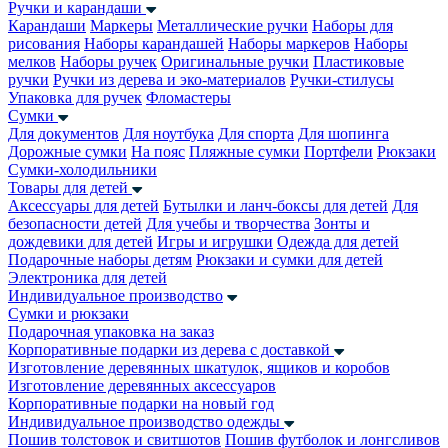
Ручки и карандаши
Карандаши
Маркеры
Металлические ручки
Наборы для
рисования
Наборы карандашей
Наборы маркеров
Наборы
мелков
Наборы ручек
Оригинальные ручки
Пластиковые
ручки
Ручки из дерева и эко-материалов
Ручки-стилусы
Упаковка для ручек
Фломастеры
Сумки
Для документов
Для ноутбука
Для спорта
Для шопинга
Дорожные сумки
На пояс
Пляжные сумки
Портфели
Рюкзаки
Сумки-холодильники
Товары для детей
Аксессуары для детей
Бутылки и ланч-боксы для детей
Для
безопасности детей
Для учебы и творчества
Зонты и
дождевики для детей
Игры и игрушки
Одежда для детей
Подарочные наборы детям
Рюкзаки и сумки для детей
Электроника для детей
Индивидуальное производство
Сумки и рюкзаки
Подарочная упаковка на заказ
Корпоративные подарки из дерева с доставкой
Изготовление деревянных шкатулок, ящиков и коробов
Изготовление деревянных аксессуаров
Корпоративные подарки на новый год
Индивидуальное производство одежды
Пошив толстовок и свитшотов
Пошив футболок и лонгсливов