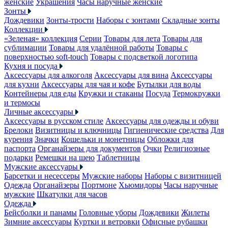
женские
Украшения
Часы наручные женские
Зонты
Дождевики
Зонты-трости
Наборы с зонтами
Складные зонты
Коллекции
«Зеленая» коллекция
Серии
Товары для лета
Товары для
сублимации
Товары для удалённой работы
Товары с
поверхностью soft-touch
Товары с подсветкой логотипа
Кухня и посуда
Аксессуары для алкоголя
Аксессуары для вина
Аксессуары
для кухни
Аксессуары для чая и кофе
Бутылки для воды
Контейнеры для еды
Кружки и стаканы
Посуда
Термокружки
и термосы
Личные аксессуары
Аксессуары в русском стиле
Аксессуары для одежды и обуви
Брелоки
Визитницы и ключницы
Гигиенические средства
Для
курения
Значки
Кошельки и монетницы
Обложки для
паспорта
Органайзеры для документов
Очки
Религиозные
подарки
Ремешки на шею
Таблетницы
Мужские аксессуары
Барсетки и несессеры
Мужские наборы
Наборы с визитницей
Одежда
Органайзеры
Портмоне
Хьюмидоры
Часы наручные
мужские
Шкатулки для часов
Одежда
Бейсболки и панамы
Головные уборы
Дождевики
Жилеты
Зимние аксессуары
Куртки и ветровки
Офисные рубашки