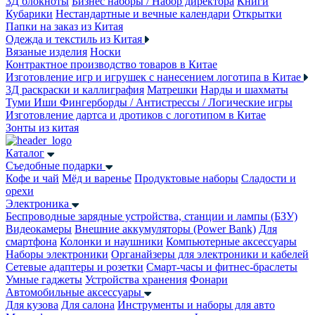
3Д блокноты
Бизнес наборы / Набор директора
Книги
Кубарики
Нестандартные и вечные календари
Открытки
Папки на заказ из Китая
Одежда и текстиль из Китая
Вязаные изделия
Носки
Контрактное производство товаров в Китае
Изготовление игр и игрушек с нанесением логотипа в Китае
3Д раскраски и каллиграфия
Матрешки
Нарды и шахматы
Туми Иши
Фингерборды / Антистрессы / Логические игры
Изготовление дартса и дротиков с логотипом в Китае
Зонты из китая
Каталог
Съедобные подарки
Кофе и чай
Мёд и варенье
Продуктовые наборы
Сладости и
орехи
Электроника
Беспроводные зарядные устройства, станции и лампы (БЗУ)
Видеокамеры
Внешние аккумуляторы (Power Bank)
Для
смартфона
Колонки и наушники
Компьютерные аксессуары
Наборы электроники
Органайзеры для электроники и кабелей
Сетевые адаптеры и розетки
Смарт-часы и фитнес-браслеты
Умные гаджеты
Устройства хранения
Фонари
Автомобильные аксессуары
Для кузова
Для салона
Инструменты и наборы для авто