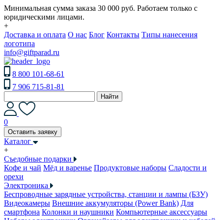
Минимальная сумма заказа 30 000 руб. Работаем только с
юридическими лицами.
+
Доставка и оплата
О нас
Блог
Контакты
Типы нанесения
логотипа
info@giftparad.ru
8 800 101-68-61
7 906 715-81-81
Найти
0
Оставить заявку
Каталог
+
Съедобные подарки
Кофе и чай
Мёд и варенье
Продуктовые наборы
Сладости и
орехи
Электроника
Беспроводные зарядные устройства, станции и лампы (БЗУ)
Видеокамеры
Внешние аккумуляторы (Power Bank)
Для
смартфона
Колонки и наушники
Компьютерные аксессуары