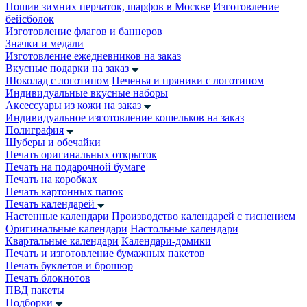
Пошив зимних перчаток, шарфов в Москве
Изготовление
бейсболок
Изготовление флагов и баннеров
Значки и медали
Изготовление ежедневников на заказ
Вкусные подарки на заказ
Шоколад с логотипом
Печенья и пряники с логотипом
Индивидуальные вкусные наборы
Аксессуары из кожи на заказ
Индивидуальное изготовление кошельков на заказ
Полиграфия
Шуберы и обечайки
Печать оригинальных открыток
Печать на подарочной бумаге
Печать на коробках
Печать картонных папок
Печать календарей
Настенные календари
Производство календарей с тиснением
Оригинальные календари
Настольные календари
Квартальные календари
Календари-домики
Печать и изготовление бумажных пакетов
Печать буклетов и брошюр
Печать блокнотов
ПВД пакеты
Подборки