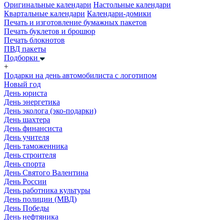
Оригинальные календари
Настольные календари
Квартальные календари
Календари-домики
Печать и изготовление бумажных пакетов
Печать буклетов и брошюр
Печать блокнотов
ПВД пакеты
Подборки
+
Подарки на день автомобилиста с логотипом
Новый год
День юриста
День энергетика
День эколога (эко-подарки)
День шахтера
День финансиста
День учителя
День таможенника
День строителя
День спорта
День Святого Валентина
День России
День работника культуры
День полиции (МВД)
День Победы
День нефтяника