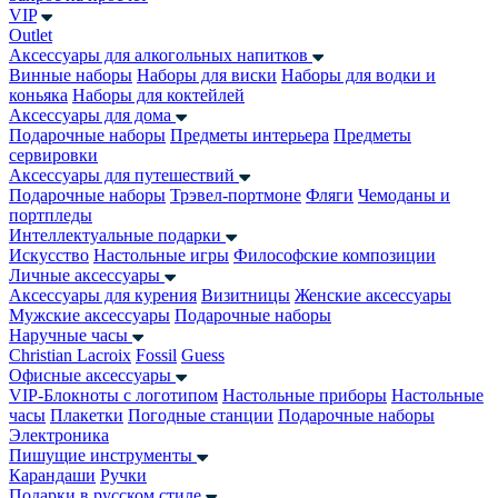
VIP
Outlet
Аксессуары для алкогольных напитков
Винные наборы
Наборы для виски
Наборы для водки и
коньяка
Наборы для коктейлей
Аксессуары для дома
Подарочные наборы
Предметы интерьера
Предметы
сервировки
Аксессуары для путешествий
Подарочные наборы
Трэвел-портмоне
Фляги
Чемоданы и
портпледы
Интеллектуальные подарки
Искусство
Настольные игры
Философские композиции
Личные аксессуары
Аксессуары для курения
Визитницы
Женские аксессуары
Мужские аксессуары
Подарочные наборы
Наручные часы
Christian Lacroix
Fossil
Guess
Офисные аксессуары
VIP-Блокноты с логотипом
Настольные приборы
Настольные
часы
Плакетки
Погодные станции
Подарочные наборы
Электроника
Пишущие инструменты
Карандаши
Ручки
Подарки в русском стиле