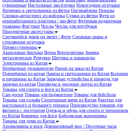
сувенирные
Настольные эко-ёлочки
Новогодние игрушки
Ночники и светильники из фетра
Органайзеры
Пеналы
Снежки-антистресс из войлока
Сумки из фетра
Фетр из
переработанного пластика / эко-фетр
Фетровая подарочная
упаковка
Фигурки
Чехлы
Чехлы для ноутбуков
Праздничные аксессуары
Светящийся декор на эвент / Фетр
Снежные шары и
стеклянные игрушки
Промо-сувениры
Акриловые брелоки
Веера
Вентиляторы
Значки
металлические
Ремувки
Шнурки и паракорды
Электроника из Китая
Необычные увлажнители
Рации на заказ из Китая
Повербанки из китая
Лампы и светильники из Китая
Колонки
и наушники из Китая
Зарядные устройства и провода для
зарядки из китая
Гирлянды и диодные ленты из Китая
Товары для спорта и йоги из Китая
Сап-доски
Товары для бадминтона
Товары для бейсбола
Товары для гольфа
Спортивные мячи из Китая
Ракетки для
настольного и большого тенниса
Производство товаров для
фитнеса с логотипом
Одежда и обувь для спорта и тренировок
из Китая
Коврики для йоги
Бойцовская экипировка
Товары для дома из Китая
Аромалампы и воск
Декоративный мох / Песочные часы