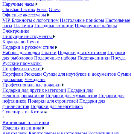
Наручные часы
Christian Lacroix
Fossil
Guess
Офисные аксессуары
VIP-Блокноты с логотипом
Настольные приборы
Настольные
часы
Плакетки
Погодные станции
Подарочные наборы
Электроника
Пишущие инструменты
Карандаши
Ручки
Подарки в русском стиле
Наборы для водки
Платки
Подарки для охотников
Подарки
для рыболовов
Подарочные наборы
Подстаканники
Посуда
Русские промыслы
Портфели и сумки
Портфели
Рюкзаки
Сумки для ноутбуков и документов
Сумки
дорожные
Чемоданы
Профессиональные подарки
Подарки для других категорий
Подарки для
железнодорожников
Подарки для музыкантов
Подарки для
нефтяников
Подарки для строителей
Подарки для
финансистов
Подарки для энергетиков
Сувениры из Китая
+
Виниловые пластинки
Изделия из винила
Капхолдеры
Кардхолдеры и картхолдеры
Косметички из