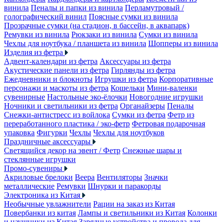
винила
Пеналы и папки из винила
Перламутровый /
голографический винил
Поясные сумки из винила
Прозрачные сумки (на стадион, в бассейн, в аквапарк)
Ремувки из винила
Рюкзаки из винила
Сумки из винила
Чехлы для ноутбука / планшета из винила
Шопперы из винила
Изделия из фетра
Адвент-календари из фетра
Аксессуары из фетра
Акустические панели из фетра
Гирлянды из фетра
Ежедневники и блокноты
Игрушки из фетра
Корпоративные
персонажи и маскоты из фетра
Кошельки
Мини-валенки
сувенирные
Настольные эко-ёлочки
Новогодние игрушки
Ночники и светильники из фетра
Органайзеры
Пеналы
Снежки-антистресс из войлока
Сумки из фетра
Фетр из
переработанного пластика / эко-фетр
Фетровая подарочная
упаковка
Фигурки
Чехлы
Чехлы для ноутбуков
Праздничные аксессуары
Светящийся декор на эвент / Фетр
Снежные шары и
стеклянные игрушки
Промо-сувениры
Акриловые брелоки
Веера
Вентиляторы
Значки
металлические
Ремувки
Шнурки и паракорды
Электроника из Китая
Необычные увлажнители
Рации на заказ из Китая
Повербанки из китая
Лампы и светильники из Китая
Колонки
и наушники из Китая
Зарядные устройства и провода для