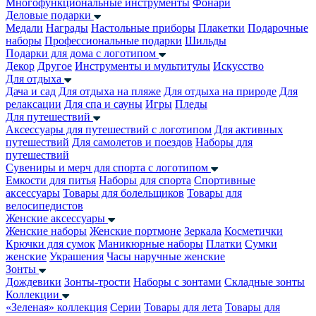
Многофункциональные инструменты
Фонари
Деловые подарки
Медали
Награды
Настольные приборы
Плакетки
Подарочные
наборы
Профессиональные подарки
Шильды
Подарки для дома с логотипом
Декор
Другое
Инструменты и мультитулы
Искусство
Для отдыха
Дача и сад
Для отдыха на пляже
Для отдыха на природе
Для
релаксации
Для спа и сауны
Игры
Пледы
Для путешествий
Аксессуары для путешествий с логотипом
Для активных
путешествий
Для самолетов и поездов
Наборы для
путешествий
Сувениры и мерч для спорта с логотипом
Емкости для питья
Наборы для спорта
Спортивные
аксессуары
Товары для болельщиков
Товары для
велосипедистов
Женские аксессуары
Женские наборы
Женские портмоне
Зеркала
Косметички
Крючки для сумок
Маникюрные наборы
Платки
Сумки
женские
Украшения
Часы наручные женские
Зонты
Дождевики
Зонты-трости
Наборы с зонтами
Складные зонты
Коллекции
«Зеленая» коллекция
Серии
Товары для лета
Товары для