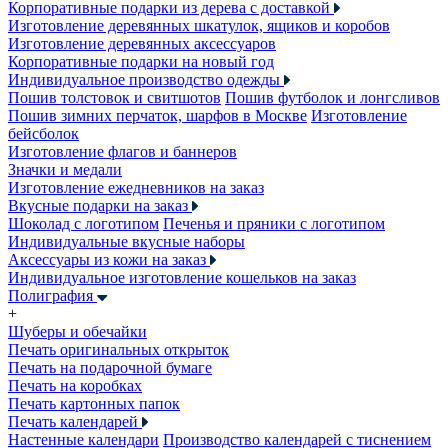
Корпоративные подарки из дерева с доставкой
Изготовление деревянных шкатулок, ящиков и коробов
Изготовление деревянных аксессуаров
Корпоративные подарки на новый год
Индивидуальное производство одежды
Пошив толстовок и свитшотов
Пошив футболок и лонгсливов
Пошив зимних перчаток, шарфов в Москве
Изготовление
бейсболок
Изготовление флагов и баннеров
Значки и медали
Изготовление ежедневников на заказ
Вкусные подарки на заказ
Шоколад с логотипом
Печенья и пряники с логотипом
Индивидуальные вкусные наборы
Аксессуары из кожи на заказ
Индивидуальное изготовление кошельков на заказ
Полиграфия
+
Шуберы и обечайки
Печать оригинальных открыток
Печать на подарочной бумаге
Печать на коробках
Печать картонных папок
Печать календарей
Настенные календари
Производство календарей с тиснением