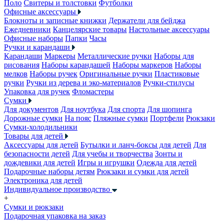
Поло
Свитеры и толстовки
Футболки
Офисные аксессуары
Блокноты и записные книжки
Держатели для бейджа
Ежедневники
Канцелярские товары
Настольные аксессуары
Офисные наборы
Папки
Часы
Ручки и карандаши
Карандаши
Маркеры
Металлические ручки
Наборы для
рисования
Наборы карандашей
Наборы маркеров
Наборы
мелков
Наборы ручек
Оригинальные ручки
Пластиковые
ручки
Ручки из дерева и эко-материалов
Ручки-стилусы
Упаковка для ручек
Фломастеры
Сумки
Для документов
Для ноутбука
Для спорта
Для шопинга
Дорожные сумки
На пояс
Пляжные сумки
Портфели
Рюкзаки
Сумки-холодильники
Товары для детей
Аксессуары для детей
Бутылки и ланч-боксы для детей
Для
безопасности детей
Для учебы и творчества
Зонты и
дождевики для детей
Игры и игрушки
Одежда для детей
Подарочные наборы детям
Рюкзаки и сумки для детей
Электроника для детей
Индивидуальное производство
+
Сумки и рюкзаки
Подарочная упаковка на заказ