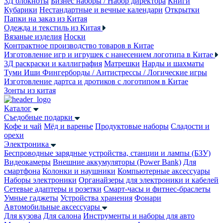
3Д блокноты
Бизнес наборы / Набор директора
Книги
Кубарики
Нестандартные и вечные календари
Открытки
Папки на заказ из Китая
Одежда и текстиль из Китая
Вязаные изделия
Носки
Контрактное производство товаров в Китае
Изготовление игр и игрушек с нанесением логотипа в Китае
3Д раскраски и каллиграфия
Матрешки
Нарды и шахматы
Туми Иши
Фингерборды / Антистрессы / Логические игры
Изготовление дартса и дротиков с логотипом в Китае
Зонты из китая
Каталог
Съедобные подарки
Кофе и чай
Мёд и варенье
Продуктовые наборы
Сладости и
орехи
Электроника
Беспроводные зарядные устройства, станции и лампы (БЗУ)
Видеокамеры
Внешние аккумуляторы (Power Bank)
Для
смартфона
Колонки и наушники
Компьютерные аксессуары
Наборы электроники
Органайзеры для электроники и кабелей
Сетевые адаптеры и розетки
Смарт-часы и фитнес-браслеты
Умные гаджеты
Устройства хранения
Фонари
Автомобильные аксессуары
Для кузова
Для салона
Инструменты и наборы для авто