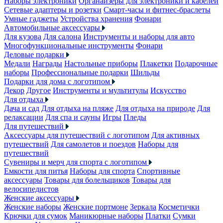
Наборы электроники
Органайзеры для электроники и кабелей
Сетевые адаптеры и розетки
Смарт-часы и фитнес-браслеты
Умные гаджеты
Устройства хранения
Фонари
Автомобильные аксессуары
Для кузова
Для салона
Инструменты и наборы для авто
Многофункциональные инструменты
Фонари
Деловые подарки
Медали
Награды
Настольные приборы
Плакетки
Подарочные
наборы
Профессиональные подарки
Шильды
Подарки для дома с логотипом
Декор
Другое
Инструменты и мультитулы
Искусство
Для отдыха
Дача и сад
Для отдыха на пляже
Для отдыха на природе
Для
релаксации
Для спа и сауны
Игры
Пледы
Для путешествий
Аксессуары для путешествий с логотипом
Для активных
путешествий
Для самолетов и поездов
Наборы для
путешествий
Сувениры и мерч для спорта с логотипом
Емкости для питья
Наборы для спорта
Спортивные
аксессуары
Товары для болельщиков
Товары для
велосипедистов
Женские аксессуары
Женские наборы
Женские портмоне
Зеркала
Косметички
Крючки для сумок
Маникюрные наборы
Платки
Сумки