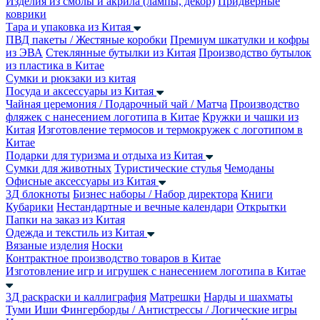
Изделия из смолы и акрила (лампы, декор)
Придверные
коврики
Тара и упаковка из Китая
ПВД пакеты / Жестяные коробки
Премиум шкатулки и кофры
из ЭВА
Стеклянные бутылки из Китая
Производство бутылок
из пластика в Китае
Сумки и рюкзаки из китая
Посуда и аксессуары из Китая
Чайная церемония / Подарочный чай / Матча
Производство
фляжек с нанесением логотипа в Китае
Кружки и чашки из
Китая
Изготовление термосов и термокружек с логотипом в
Китае
Подарки для туризма и отдыха из Китая
Сумки для животных
Туристические стулья
Чемоданы
Офисные аксессуары из Китая
3Д блокноты
Бизнес наборы / Набор директора
Книги
Кубарики
Нестандартные и вечные календари
Открытки
Папки на заказ из Китая
Одежда и текстиль из Китая
Вязаные изделия
Носки
Контрактное производство товаров в Китае
Изготовление игр и игрушек с нанесением логотипа в Китае
3Д раскраски и каллиграфия
Матрешки
Нарды и шахматы
Туми Иши
Фингерборды / Антистрессы / Логические игры