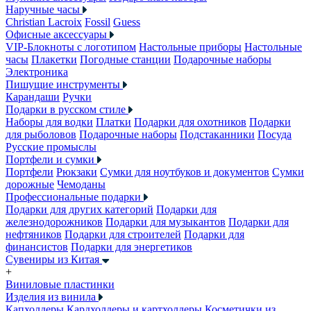
Наручные часы
Christian Lacroix
Fossil
Guess
Офисные аксессуары
VIP-Блокноты с логотипом
Настольные приборы
Настольные
часы
Плакетки
Погодные станции
Подарочные наборы
Электроника
Пишущие инструменты
Карандаши
Ручки
Подарки в русском стиле
Наборы для водки
Платки
Подарки для охотников
Подарки
для рыболовов
Подарочные наборы
Подстаканники
Посуда
Русские промыслы
Портфели и сумки
Портфели
Рюкзаки
Сумки для ноутбуков и документов
Сумки
дорожные
Чемоданы
Профессиональные подарки
Подарки для других категорий
Подарки для
железнодорожников
Подарки для музыкантов
Подарки для
нефтяников
Подарки для строителей
Подарки для
финансистов
Подарки для энергетиков
Сувениры из Китая
+
Виниловые пластинки
Изделия из винила
Капхолдеры
Кардхолдеры и картхолдеры
Косметички из