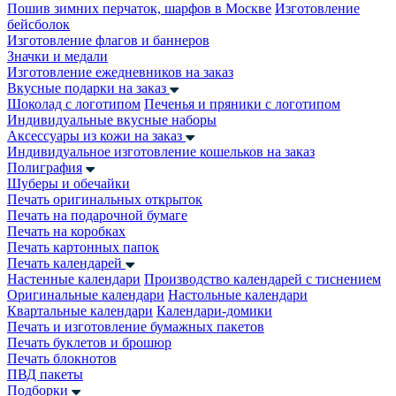
Пошив зимних перчаток, шарфов в Москве
Изготовление
бейсболок
Изготовление флагов и баннеров
Значки и медали
Изготовление ежедневников на заказ
Вкусные подарки на заказ
Шоколад с логотипом
Печенья и пряники с логотипом
Индивидуальные вкусные наборы
Аксессуары из кожи на заказ
Индивидуальное изготовление кошельков на заказ
Полиграфия
Шуберы и обечайки
Печать оригинальных открыток
Печать на подарочной бумаге
Печать на коробках
Печать картонных папок
Печать календарей
Настенные календари
Производство календарей с тиснением
Оригинальные календари
Настольные календари
Квартальные календари
Календари-домики
Печать и изготовление бумажных пакетов
Печать буклетов и брошюр
Печать блокнотов
ПВД пакеты
Подборки