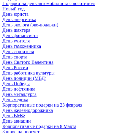
Подарки на день автомобилиста с логотипом
Новый год
День юриста
День энергетика
День эколога (эко-подарки)
День шахтера
День финансиста
День учителя
День таможенника
День строителя
День спорта
День Святого Валентина
День России
День работника культуры
День полиции (МВД)
День Победы
День нефтяника
День металлурга
День медика
Корпоративные подарки на 23 февраля
День железнодорожника
День ВМФ
День авиации
Корпоративные подарки на 8 Марта
Запрос на просчет