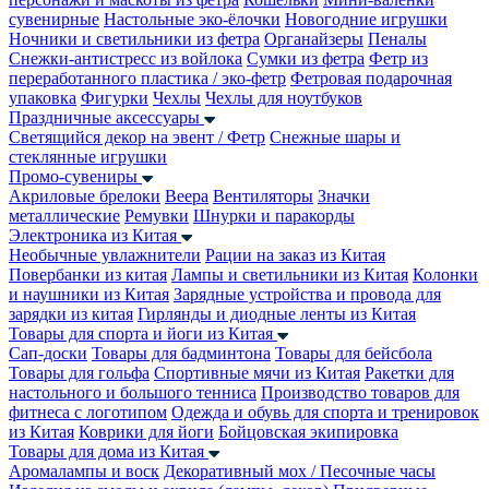
сувенирные
Настольные эко-ёлочки
Новогодние игрушки
Ночники и светильники из фетра
Органайзеры
Пеналы
Снежки-антистресс из войлока
Сумки из фетра
Фетр из
переработанного пластика / эко-фетр
Фетровая подарочная
упаковка
Фигурки
Чехлы
Чехлы для ноутбуков
Праздничные аксессуары
Светящийся декор на эвент / Фетр
Снежные шары и
стеклянные игрушки
Промо-сувениры
Акриловые брелоки
Веера
Вентиляторы
Значки
металлические
Ремувки
Шнурки и паракорды
Электроника из Китая
Необычные увлажнители
Рации на заказ из Китая
Повербанки из китая
Лампы и светильники из Китая
Колонки
и наушники из Китая
Зарядные устройства и провода для
зарядки из китая
Гирлянды и диодные ленты из Китая
Товары для спорта и йоги из Китая
Сап-доски
Товары для бадминтона
Товары для бейсбола
Товары для гольфа
Спортивные мячи из Китая
Ракетки для
настольного и большого тенниса
Производство товаров для
фитнеса с логотипом
Одежда и обувь для спорта и тренировок
из Китая
Коврики для йоги
Бойцовская экипировка
Товары для дома из Китая
Аромалампы и воск
Декоративный мох / Песочные часы