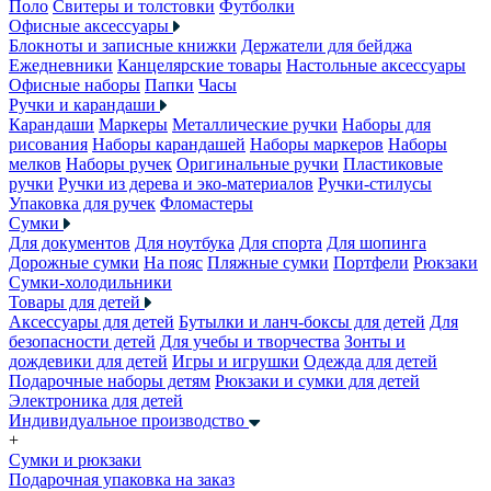
Поло
Свитеры и толстовки
Футболки
Офисные аксессуары
Блокноты и записные книжки
Держатели для бейджа
Ежедневники
Канцелярские товары
Настольные аксессуары
Офисные наборы
Папки
Часы
Ручки и карандаши
Карандаши
Маркеры
Металлические ручки
Наборы для
рисования
Наборы карандашей
Наборы маркеров
Наборы
мелков
Наборы ручек
Оригинальные ручки
Пластиковые
ручки
Ручки из дерева и эко-материалов
Ручки-стилусы
Упаковка для ручек
Фломастеры
Сумки
Для документов
Для ноутбука
Для спорта
Для шопинга
Дорожные сумки
На пояс
Пляжные сумки
Портфели
Рюкзаки
Сумки-холодильники
Товары для детей
Аксессуары для детей
Бутылки и ланч-боксы для детей
Для
безопасности детей
Для учебы и творчества
Зонты и
дождевики для детей
Игры и игрушки
Одежда для детей
Подарочные наборы детям
Рюкзаки и сумки для детей
Электроника для детей
Индивидуальное производство
+
Сумки и рюкзаки
Подарочная упаковка на заказ