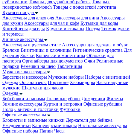
сублимации
Товары для удалённой работы
Товары с
поверхностью soft-touch
Товары с подсветкой логотипа
Кухня и посуда
Аксессуары для алкоголя
Аксессуары для вина
Аксессуары
для кухни
Аксессуары для чая и кофе
Бутылки для воды
Контейнеры для еды
Кружки и стаканы
Посуда
Термокружки
и термосы
Личные аксессуары
Аксессуары в русском стиле
Аксессуары для одежды и обуви
Брелоки
Визитницы и ключницы
Гигиенические средства
Для
курения
Значки
Кошельки и монетницы
Обложки для
паспорта
Органайзеры для документов
Очки
Религиозные
подарки
Ремешки на шею
Таблетницы
Мужские аксессуары
Барсетки и несессеры
Мужские наборы
Наборы с визитницей
Одежда
Органайзеры
Портмоне
Хьюмидоры
Часы наручные
мужские
Шкатулки для часов
Одежда
Бейсболки и панамы
Головные уборы
Дождевики
Жилеты
Зимние аксессуары
Куртки и ветровки
Офисные рубашки
Поло
Свитеры и толстовки
Футболки
Офисные аксессуары
Блокноты и записные книжки
Держатели для бейджа
Ежедневники
Канцелярские товары
Настольные аксессуары
Офисные наборы
Папки
Часы