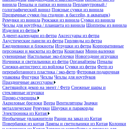
винила
Пеналы и папки из винила
Перламутровый /
голографический винил
Поясные сумки из винила
Прозрачные сумки (на стадион, в бассейн, в аквапарк)
Ремувки из винила
Рюкзаки из винила
Сумки из винила
Чехлы для ноутбука / планшета из винила
Шопперы из винила
Изделия из фетра
Адвент-календари из фетра
Аксессуары из фетра
Акустические панели из фетра
Гирлянды из фетра
Ежедневники и блокноты
Игрушки из фетра
Корпоративные
персонажи и маскоты из фетра
Кошельки
Мини-валенки
сувенирные
Настольные эко-ёлочки
Новогодние игрушки
Ночники и светильники из фетра
Органайзеры
Пеналы
Снежки-антистресс из войлока
Сумки из фетра
Фетр из
переработанного пластика / эко-фетр
Фетровая подарочная
упаковка
Фигурки
Чехлы
Чехлы для ноутбуков
Праздничные аксессуары
Светящийся декор на эвент / Фетр
Снежные шары и
стеклянные игрушки
Промо-сувениры
Акриловые брелоки
Веера
Вентиляторы
Значки
металлические
Ремувки
Шнурки и паракорды
Электроника из Китая
Необычные увлажнители
Рации на заказ из Китая
Повербанки из китая
Лампы и светильники из Китая
Колонки
и наушники из Китая
Зарядные устройства и провода для