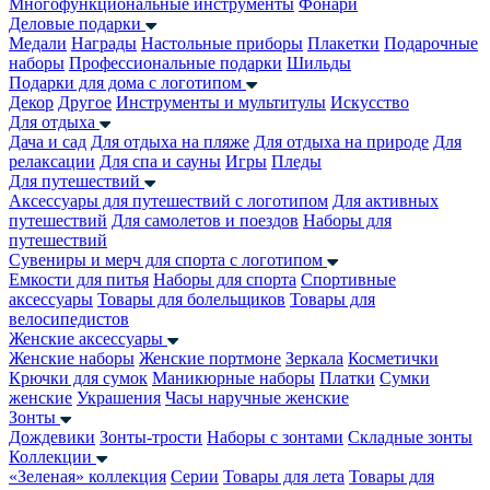
Многофункциональные инструменты
Фонари
Деловые подарки
Медали
Награды
Настольные приборы
Плакетки
Подарочные
наборы
Профессиональные подарки
Шильды
Подарки для дома с логотипом
Декор
Другое
Инструменты и мультитулы
Искусство
Для отдыха
Дача и сад
Для отдыха на пляже
Для отдыха на природе
Для
релаксации
Для спа и сауны
Игры
Пледы
Для путешествий
Аксессуары для путешествий с логотипом
Для активных
путешествий
Для самолетов и поездов
Наборы для
путешествий
Сувениры и мерч для спорта с логотипом
Емкости для питья
Наборы для спорта
Спортивные
аксессуары
Товары для болельщиков
Товары для
велосипедистов
Женские аксессуары
Женские наборы
Женские портмоне
Зеркала
Косметички
Крючки для сумок
Маникюрные наборы
Платки
Сумки
женские
Украшения
Часы наручные женские
Зонты
Дождевики
Зонты-трости
Наборы с зонтами
Складные зонты
Коллекции
«Зеленая» коллекция
Серии
Товары для лета
Товары для