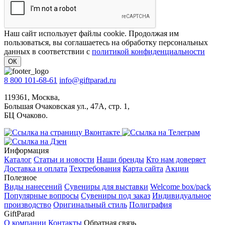
Наш сайт использует файлы cookie. Продолжая им
пользоваться, вы соглашаетесь на обработку персональных
данных в соответствии с
политикой конфиденциальности
ОК
8 800 101-68-61
info@giftparad.ru
119361, Москва,
Большая Очаковская ул., 47А, стр. 1,
БЦ Очаково.
Информация
Каталог
Статьи и новости
Наши бренды
Кто нам доверяет
Доставка и оплата
Техтребования
Карта сайта
Акции
Полезное
Виды нанесений
Сувениры для выставки
Welcome box/pack
Популярные вопросы
Сувениры под заказ
Индивидуальное
производство
Оригинальный стиль
Полиграфия
GiftParad
О компании
Контакты
Обратная связь