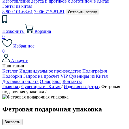
Изготовление дартса и дротиков с логотипом в Китае
Зонты из китая
8 800 101-68-61
7 906 715-81-81
Оставить заявку
Позвонить
Корзина
0
Избранное
0
Аккаунт
Навигация
Каталог
Индивидуальное производство
Полиграфия
Подборки
Запрос на просчёт
VIP
Сувениры из Китая
Доставка и оплата
О нас
Блог
Контакты
Главная
/
Сувениры из Китая
/
Изделия из фетра
/
Фетровая
подарочная упаковка
/
Фетровая подарочная упаковка
Заказать