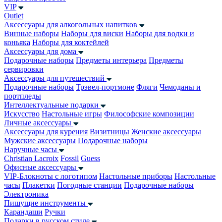
VIP
Outlet
Аксессуары для алкогольных напитков
Винные наборы
Наборы для виски
Наборы для водки и
коньяка
Наборы для коктейлей
Аксессуары для дома
Подарочные наборы
Предметы интерьера
Предметы
сервировки
Аксессуары для путешествий
Подарочные наборы
Трэвел-портмоне
Фляги
Чемоданы и
портпледы
Интеллектуальные подарки
Искусство
Настольные игры
Философские композиции
Личные аксессуары
Аксессуары для курения
Визитницы
Женские аксессуары
Мужские аксессуары
Подарочные наборы
Наручные часы
Christian Lacroix
Fossil
Guess
Офисные аксессуары
VIP-Блокноты с логотипом
Настольные приборы
Настольные
часы
Плакетки
Погодные станции
Подарочные наборы
Электроника
Пишущие инструменты
Карандаши
Ручки
Подарки в русском стиле