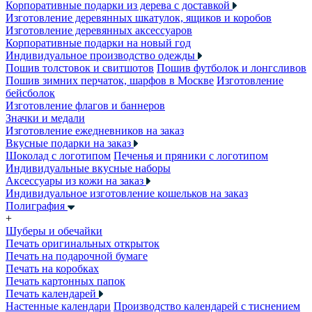
Корпоративные подарки из дерева с доставкой
Изготовление деревянных шкатулок, ящиков и коробов
Изготовление деревянных аксессуаров
Корпоративные подарки на новый год
Индивидуальное производство одежды
Пошив толстовок и свитшотов
Пошив футболок и лонгсливов
Пошив зимних перчаток, шарфов в Москве
Изготовление
бейсболок
Изготовление флагов и баннеров
Значки и медали
Изготовление ежедневников на заказ
Вкусные подарки на заказ
Шоколад с логотипом
Печенья и пряники с логотипом
Индивидуальные вкусные наборы
Аксессуары из кожи на заказ
Индивидуальное изготовление кошельков на заказ
Полиграфия
+
Шуберы и обечайки
Печать оригинальных открыток
Печать на подарочной бумаге
Печать на коробках
Печать картонных папок
Печать календарей
Настенные календари
Производство календарей с тиснением