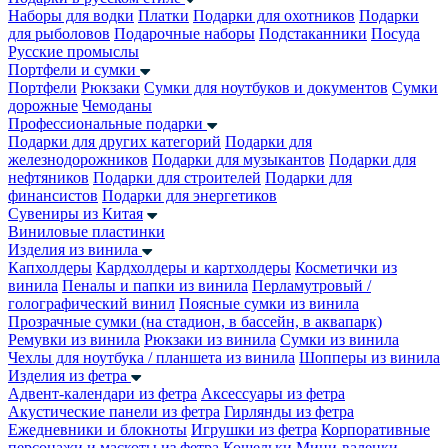
Наборы для водки
Платки
Подарки для охотников
Подарки
для рыболовов
Подарочные наборы
Подстаканники
Посуда
Русские промыслы
Портфели и сумки
Портфели
Рюкзаки
Сумки для ноутбуков и документов
Сумки
дорожные
Чемоданы
Профессиональные подарки
Подарки для других категорий
Подарки для
железнодорожников
Подарки для музыкантов
Подарки для
нефтяников
Подарки для строителей
Подарки для
финансистов
Подарки для энергетиков
Сувениры из Китая
Виниловые пластинки
Изделия из винила
Капхолдеры
Кардхолдеры и картхолдеры
Косметички из
винила
Пеналы и папки из винила
Перламутровый /
голографический винил
Поясные сумки из винила
Прозрачные сумки (на стадион, в бассейн, в аквапарк)
Ремувки из винила
Рюкзаки из винила
Сумки из винила
Чехлы для ноутбука / планшета из винила
Шопперы из винила
Изделия из фетра
Адвент-календари из фетра
Аксессуары из фетра
Акустические панели из фетра
Гирлянды из фетра
Ежедневники и блокноты
Игрушки из фетра
Корпоративные
персонажи и маскоты из фетра
Кошельки
Мини-валенки