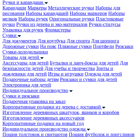
Ручки и карандаши
Карандаши
Маркеры
Металлические ручки
Наборы для
рисования
Наборы карандашей
Наборы маркеров
Наборы
мелков
Наборы ручек
Оригинальные ручки
Пластиковые
ручки
Ручки из дерева и эко-материалов
Ручки-стилусы
Упаковка для ручек
Фломастеры
Сумки
Для документов
Для ноутбука
Для спорта
Для шопинга
Дорожные сумки
На пояс
Пляжные сумки
Портфели
Рюкзаки
Сумки-холодильники
Товары для детей
Аксессуары для детей
Бутылки и ланч-боксы для детей
Для
безопасности детей
Для учебы и творчества
Зонты и
дождевики для детей
Игры и игрушки
Одежда для детей
Подарочные наборы детям
Рюкзаки и сумки для детей
Электроника для детей
Индивидуальное производство
Сумки и рюкзаки
Подарочная упаковка на заказ
Корпоративные подарки из дерева с доставкой
Изготовление деревянных шкатулок, ящиков и коробов
Изготовление деревянных аксессуаров
Корпоративные подарки на новый год
Индивидуальное производство одежды
Пошив толстовок и свитшотов
Пошив футболок и лонгсливов