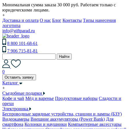
Минимальная сумма заказа 30 000 руб. Работаем только с
юридическими лицами.
+
Доставка и оплата
О нас
Блог
Контакты
Типы нанесения
логотипа
info@giftparad.ru
8 800 101-68-61
7 906 715-81-81
Найти
0
Оставить заявку
Каталог
+
Съедобные подарки
Кофе и чай
Мёд и варенье
Продуктовые наборы
Сладости и
орехи
Электроника
Беспроводные зарядные устройства, станции и лампы (БЗУ)
Видеокамеры
Внешние аккумуляторы (Power Bank)
Для
смартфона
Колонки и наушники
Компьютерные аксессуары