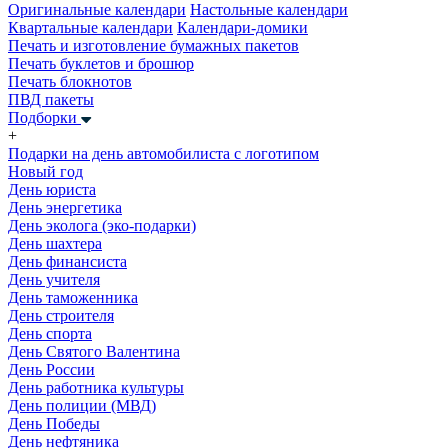
Оригинальные календари
Настольные календари
Квартальные календари
Календари-домики
Печать и изготовление бумажных пакетов
Печать буклетов и брошюр
Печать блокнотов
ПВД пакеты
Подборки
+
Подарки на день автомобилиста с логотипом
Новый год
День юриста
День энергетика
День эколога (эко-подарки)
День шахтера
День финансиста
День учителя
День таможенника
День строителя
День спорта
День Святого Валентина
День России
День работника культуры
День полиции (МВД)
День Победы
День нефтяника