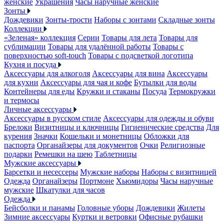
женские
Украшения
Часы наручные женские
Зонты
Дождевики
Зонты-трости
Наборы с зонтами
Складные зонты
Коллекции
«Зеленая» коллекция
Серии
Товары для лета
Товары для
сублимации
Товары для удалённой работы
Товары с
поверхностью soft-touch
Товары с подсветкой логотипа
Кухня и посуда
Аксессуары для алкоголя
Аксессуары для вина
Аксессуары
для кухни
Аксессуары для чая и кофе
Бутылки для воды
Контейнеры для еды
Кружки и стаканы
Посуда
Термокружки
и термосы
Личные аксессуары
Аксессуары в русском стиле
Аксессуары для одежды и обуви
Брелоки
Визитницы и ключницы
Гигиенические средства
Для
курения
Значки
Кошельки и монетницы
Обложки для
паспорта
Органайзеры для документов
Очки
Религиозные
подарки
Ремешки на шею
Таблетницы
Мужские аксессуары
Барсетки и несессеры
Мужские наборы
Наборы с визитницей
Одежда
Органайзеры
Портмоне
Хьюмидоры
Часы наручные
мужские
Шкатулки для часов
Одежда
Бейсболки и панамы
Головные уборы
Дождевики
Жилеты
Зимние аксессуары
Куртки и ветровки
Офисные рубашки