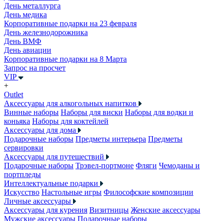
День металлурга
День медика
Корпоративные подарки на 23 февраля
День железнодорожника
День ВМФ
День авиации
Корпоративные подарки на 8 Марта
Запрос на просчет
VIP
+
Outlet
Аксессуары для алкогольных напитков
Винные наборы
Наборы для виски
Наборы для водки и
коньяка
Наборы для коктейлей
Аксессуары для дома
Подарочные наборы
Предметы интерьера
Предметы
сервировки
Аксессуары для путешествий
Подарочные наборы
Трэвел-портмоне
Фляги
Чемоданы и
портпледы
Интеллектуальные подарки
Искусство
Настольные игры
Философские композиции
Личные аксессуары
Аксессуары для курения
Визитницы
Женские аксессуары
Мужские аксессуары
Подарочные наборы