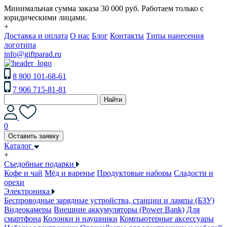
Минимальная сумма заказа 30 000 руб. Работаем только с
юридическими лицами.
+
Доставка и оплата
О нас
Блог
Контакты
Типы нанесения
логотипа
info@giftparad.ru
8 800 101-68-61
7 906 715-81-81
Найти
0
Оставить заявку
Каталог
+
Съедобные подарки
Кофе и чай
Мёд и варенье
Продуктовые наборы
Сладости и
орехи
Электроника
Беспроводные зарядные устройства, станции и лампы (БЗУ)
Видеокамеры
Внешние аккумуляторы (Power Bank)
Для
смартфона
Колонки и наушники
Компьютерные аксессуары