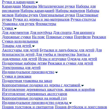
Ручки и карандаши
Карандаши
Маркеры
Металлические ручки
Наборы для
рисования
Наборы карандашей
Наборы маркеров
Наборы
мелков
Наборы ручек
Оригинальные ручки
Пластиковые
ручки
Ручки из дерева и эко-материалов
Ручки-стилусы
Упаковка для ручек
Фломастеры
Сумки
Для документов
Для ноутбука
Для спорта
Для шопинга
Дорожные сумки
На пояс
Пляжные сумки
Портфели
Рюкзаки
Сумки-холодильники
Товары для детей
Аксессуары для детей
Бутылки и ланч-боксы для детей
Для
безопасности детей
Для учебы и творчества
Зонты и
дождевики для детей
Игры и игрушки
Одежда для детей
Подарочные наборы детям
Рюкзаки и сумки для детей
Электроника для детей
Индивидуальное производство
Сумки и рюкзаки
Подарочная упаковка на заказ
Корпоративные подарки из дерева с доставкой
Изготовление деревянных шкатулок, ящиков и коробов
Изготовление деревянных аксессуаров
Корпоративные подарки на новый год
Индивидуальное производство одежды
Пошив толстовок и свитшотов
Пошив футболок и лонгсливов