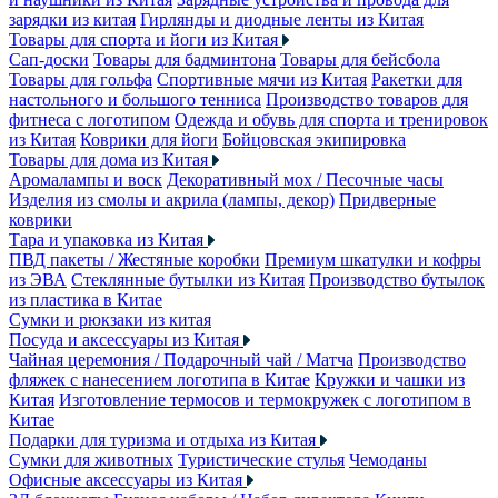
зарядки из китая
Гирлянды и диодные ленты из Китая
Товары для спорта и йоги из Китая
Сап-доски
Товары для бадминтона
Товары для бейсбола
Товары для гольфа
Спортивные мячи из Китая
Ракетки для
настольного и большого тенниса
Производство товаров для
фитнеса с логотипом
Одежда и обувь для спорта и тренировок
из Китая
Коврики для йоги
Бойцовская экипировка
Товары для дома из Китая
Аромалампы и воск
Декоративный мох / Песочные часы
Изделия из смолы и акрила (лампы, декор)
Придверные
коврики
Тара и упаковка из Китая
ПВД пакеты / Жестяные коробки
Премиум шкатулки и кофры
из ЭВА
Стеклянные бутылки из Китая
Производство бутылок
из пластика в Китае
Сумки и рюкзаки из китая
Посуда и аксессуары из Китая
Чайная церемония / Подарочный чай / Матча
Производство
фляжек с нанесением логотипа в Китае
Кружки и чашки из
Китая
Изготовление термосов и термокружек с логотипом в
Китае
Подарки для туризма и отдыха из Китая
Сумки для животных
Туристические стулья
Чемоданы
Офисные аксессуары из Китая