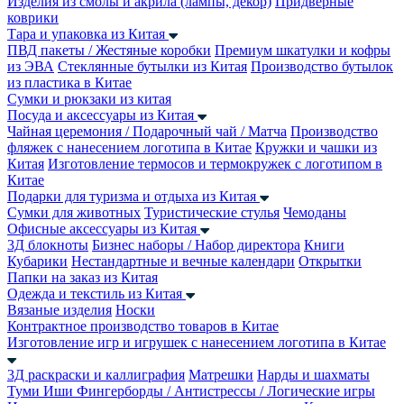
Изделия из смолы и акрила (лампы, декор)
Придверные
коврики
Тара и упаковка из Китая
ПВД пакеты / Жестяные коробки
Премиум шкатулки и кофры
из ЭВА
Стеклянные бутылки из Китая
Производство бутылок
из пластика в Китае
Сумки и рюкзаки из китая
Посуда и аксессуары из Китая
Чайная церемония / Подарочный чай / Матча
Производство
фляжек с нанесением логотипа в Китае
Кружки и чашки из
Китая
Изготовление термосов и термокружек с логотипом в
Китае
Подарки для туризма и отдыха из Китая
Сумки для животных
Туристические стулья
Чемоданы
Офисные аксессуары из Китая
3Д блокноты
Бизнес наборы / Набор директора
Книги
Кубарики
Нестандартные и вечные календари
Открытки
Папки на заказ из Китая
Одежда и текстиль из Китая
Вязаные изделия
Носки
Контрактное производство товаров в Китае
Изготовление игр и игрушек с нанесением логотипа в Китае
3Д раскраски и каллиграфия
Матрешки
Нарды и шахматы
Туми Иши
Фингерборды / Антистрессы / Логические игры