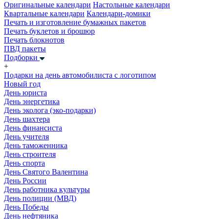
Оригинальные календари
Настольные календари
Квартальные календари
Календари-домики
Печать и изготовление бумажных пакетов
Печать буклетов и брошюр
Печать блокнотов
ПВД пакеты
Подборки
+
Подарки на день автомобилиста с логотипом
Новый год
День юриста
День энергетика
День эколога (эко-подарки)
День шахтера
День финансиста
День учителя
День таможенника
День строителя
День спорта
День Святого Валентина
День России
День работника культуры
День полиции (МВД)
День Победы
День нефтяника