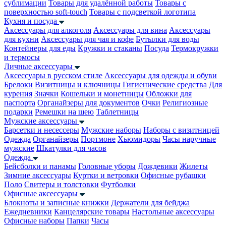
сублимации
Товары для удалённой работы
Товары с
поверхностью soft-touch
Товары с подсветкой логотипа
Кухня и посуда
Аксессуары для алкоголя
Аксессуары для вина
Аксессуары
для кухни
Аксессуары для чая и кофе
Бутылки для воды
Контейнеры для еды
Кружки и стаканы
Посуда
Термокружки
и термосы
Личные аксессуары
Аксессуары в русском стиле
Аксессуары для одежды и обуви
Брелоки
Визитницы и ключницы
Гигиенические средства
Для
курения
Значки
Кошельки и монетницы
Обложки для
паспорта
Органайзеры для документов
Очки
Религиозные
подарки
Ремешки на шею
Таблетницы
Мужские аксессуары
Барсетки и несессеры
Мужские наборы
Наборы с визитницей
Одежда
Органайзеры
Портмоне
Хьюмидоры
Часы наручные
мужские
Шкатулки для часов
Одежда
Бейсболки и панамы
Головные уборы
Дождевики
Жилеты
Зимние аксессуары
Куртки и ветровки
Офисные рубашки
Поло
Свитеры и толстовки
Футболки
Офисные аксессуары
Блокноты и записные книжки
Держатели для бейджа
Ежедневники
Канцелярские товары
Настольные аксессуары
Офисные наборы
Папки
Часы