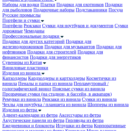
Наборы для водки
Платки
Подарки для охотников
Подарки
для рыболовов
Подарочные наборы
Подстаканники
Посуда
Русские промыслы
Портфели и сумки
Портфели
Рюкзаки
Сумки для ноутбуков и документов
Сумки
дорожные
Чемоданы
Профессиональные подарки
Подарки для других категорий
Подарки для
железнодорожников
Подарки для музыкантов
Подарки для
нефтяников
Подарки для строителей
Подарки для
финансистов
Подарки для энергетиков
Сувениры из Китая
Виниловые пластинки
Изделия из винила
Капхолдеры
Кардхолдеры и картхолдеры
Косметички из
винила
Пеналы и папки из винила
Перламутровый /
голографический винил
Поясные сумки из винила
Прозрачные сумки (на стадион, в бассейн, в аквапарк)
Ремувки из винила
Рюкзаки из винила
Сумки из винила
Чехлы для ноутбука / планшета из винила
Шопперы из винила
Изделия из фетра
Адвент-календари из фетра
Аксессуары из фетра
Акустические панели из фетра
Гирлянды из фетра
Ежедневники и блокноты
Игрушки из фетра
Корпоративные
персонажи и маскоты из фетра
Кошельки
Мини-валенки