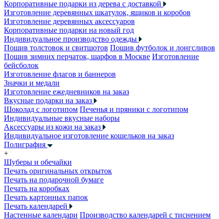
Корпоративные подарки из дерева с доставкой
Изготовление деревянных шкатулок, ящиков и коробов
Изготовление деревянных аксессуаров
Корпоративные подарки на новый год
Индивидуальное производство одежды
Пошив толстовок и свитшотов
Пошив футболок и лонгсливов
Пошив зимних перчаток, шарфов в Москве
Изготовление
бейсболок
Изготовление флагов и баннеров
Значки и медали
Изготовление ежедневников на заказ
Вкусные подарки на заказ
Шоколад с логотипом
Печенья и пряники с логотипом
Индивидуальные вкусные наборы
Аксессуары из кожи на заказ
Индивидуальное изготовление кошельков на заказ
Полиграфия
+
Шуберы и обечайки
Печать оригинальных открыток
Печать на подарочной бумаге
Печать на коробках
Печать картонных папок
Печать календарей
Настенные календари
Производство календарей с тиснением