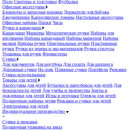
Поло
Свитеры и толстовки
Футболки
Офисные аксессуары
Блокноты и записные книжки
Держатели для бейджа
Ежедневники
Канцелярские товары
Настольные аксессуары
Офисные наборы
Папки
Часы
Ручки и карандаши
Карандаши
Маркеры
Металлические ручки
Наборы для
рисования
Наборы карандашей
Наборы маркеров
Наборы
мелков
Наборы ручек
Оригинальные ручки
Пластиковые
ручки
Ручки из дерева и эко-материалов
Ручки-стилусы
Упаковка для ручек
Фломастеры
Сумки
Для документов
Для ноутбука
Для спорта
Для шопинга
Дорожные сумки
На пояс
Пляжные сумки
Портфели
Рюкзаки
Сумки-холодильники
Товары для детей
Аксессуары для детей
Бутылки и ланч-боксы для детей
Для
безопасности детей
Для учебы и творчества
Зонты и
дождевики для детей
Игры и игрушки
Одежда для детей
Подарочные наборы детям
Рюкзаки и сумки для детей
Электроника для детей
Индивидуальное производство
+
Сумки и рюкзаки
Подарочная упаковка на заказ