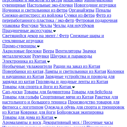
сувенирные
Настольные эко-ёлочки
Новогодние игрушки
Ночники и светильники из фетра
Органайзеры
Пеналы
Снежки-антистресс из войлока
Сумки из фетра
Фетр из
переработанного пластика / эко-фетр
Фетровая подарочная
упаковка
Фигурки
Чехлы
Чехлы для ноутбуков
Праздничные аксессуары
Светящийся декор на эвент / Фетр
Снежные шары и
стеклянные игрушки
Промо-сувениры
Акриловые брелоки
Веера
Вентиляторы
Значки
металлические
Ремувки
Шнурки и паракорды
Электроника из Китая
Необычные увлажнители
Рации на заказ из Китая
Повербанки из китая
Лампы и светильники из Китая
Колонки
и наушники из Китая
Зарядные устройства и провода для
зарядки из китая
Гирлянды и диодные ленты из Китая
Товары для спорта и йоги из Китая
Сап-доски
Товары для бадминтона
Товары для бейсбола
Товары для гольфа
Спортивные мячи из Китая
Ракетки для
настольного и большого тенниса
Производство товаров для
фитнеса с логотипом
Одежда и обувь для спорта и тренировок
из Китая
Коврики для йоги
Бойцовская экипировка
Товары для дома из Китая
Аромалампы и воск
Декоративный мох / Песочные часы