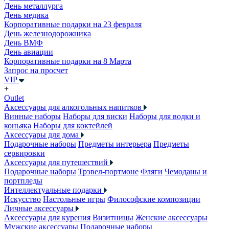
День металлурга
День медика
Корпоративные подарки на 23 февраля
День железнодорожника
День ВМФ
День авиации
Корпоративные подарки на 8 Марта
Запрос на просчет
VIP
+
Outlet
Аксессуары для алкогольных напитков
Винные наборы
Наборы для виски
Наборы для водки и
коньяка
Наборы для коктейлей
Аксессуары для дома
Подарочные наборы
Предметы интерьера
Предметы
сервировки
Аксессуары для путешествий
Подарочные наборы
Трэвел-портмоне
Фляги
Чемоданы и
портпледы
Интеллектуальные подарки
Искусство
Настольные игры
Философские композиции
Личные аксессуары
Аксессуары для курения
Визитницы
Женские аксессуары
Мужские аксессуары
Подарочные наборы