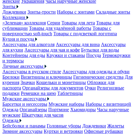
женские
Украшения
Часы наручные женские
Зонты
Дождевики
Зонты-трости
Наборы с зонтами
Складные зонты
Коллекции
«Зеленая» коллекция
Серии
Товары для лета
Товары для
сублимации
Товары для удалённой работы
Товары с
поверхностью soft-touch
Товары с подсветкой логотипа
Кухня и посуда
Аксессуары для алкоголя
Аксессуары для вина
Аксессуары
для кухни
Аксессуары для чая и кофе
Бутылки для воды
Контейнеры для еды
Кружки и стаканы
Посуда
Термокружки
и термосы
Личные аксессуары
Аксессуары в русском стиле
Аксессуары для одежды и обуви
Брелоки
Визитницы и ключницы
Гигиенические средства
Для
курения
Значки
Кошельки и монетницы
Обложки для
паспорта
Органайзеры для документов
Очки
Религиозные
подарки
Ремешки на шею
Таблетницы
Мужские аксессуары
Барсетки и несессеры
Мужские наборы
Наборы с визитницей
Одежда
Органайзеры
Портмоне
Хьюмидоры
Часы наручные
мужские
Шкатулки для часов
Одежда
Бейсболки и панамы
Головные уборы
Дождевики
Жилеты
Зимние аксессуары
Куртки и ветровки
Офисные рубашки