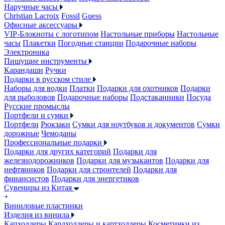
Наручные часы
Christian Lacroix
Fossil
Guess
Офисные аксессуары
VIP-Блокноты с логотипом
Настольные приборы
Настольные
часы
Плакетки
Погодные станции
Подарочные наборы
Электроника
Пишущие инструменты
Карандаши
Ручки
Подарки в русском стиле
Наборы для водки
Платки
Подарки для охотников
Подарки
для рыболовов
Подарочные наборы
Подстаканники
Посуда
Русские промыслы
Портфели и сумки
Портфели
Рюкзаки
Сумки для ноутбуков и документов
Сумки
дорожные
Чемоданы
Профессиональные подарки
Подарки для других категорий
Подарки для
железнодорожников
Подарки для музыкантов
Подарки для
нефтяников
Подарки для строителей
Подарки для
финансистов
Подарки для энергетиков
Сувениры из Китая
+
Виниловые пластинки
Изделия из винила
Капхолдеры
Кардхолдеры и картхолдеры
Косметички из