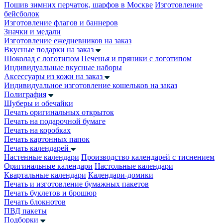
Пошив зимних перчаток, шарфов в Москве
Изготовление
бейсболок
Изготовление флагов и баннеров
Значки и медали
Изготовление ежедневников на заказ
Вкусные подарки на заказ
Шоколад с логотипом
Печенья и пряники с логотипом
Индивидуальные вкусные наборы
Аксессуары из кожи на заказ
Индивидуальное изготовление кошельков на заказ
Полиграфия
Шуберы и обечайки
Печать оригинальных открыток
Печать на подарочной бумаге
Печать на коробках
Печать картонных папок
Печать календарей
Настенные календари
Производство календарей с тиснением
Оригинальные календари
Настольные календари
Квартальные календари
Календари-домики
Печать и изготовление бумажных пакетов
Печать буклетов и брошюр
Печать блокнотов
ПВД пакеты
Подборки