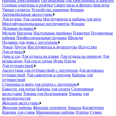
Наборы электроники
Органайзеры для электроники и кабелей
Сетевые адаптеры и розетки
Смарт-часы и фитнес-браслеты
Умные гаджеты
Устройства хранения
Фонари
Автомобильные аксессуары
Для кузова
Для салона
Инструменты и наборы для авто
Многофункциональные инструменты
Фонари
Деловые подарки
Медали
Награды
Настольные приборы
Плакетки
Подарочные
наборы
Профессиональные подарки
Шильды
Подарки для дома с логотипом
Декор
Другое
Инструменты и мультитулы
Искусство
Для отдыха
Дача и сад
Для отдыха на пляже
Для отдыха на природе
Для
релаксации
Для спа и сауны
Игры
Пледы
Для путешествий
Аксессуары для путешествий с логотипом
Для активных
путешествий
Для самолетов и поездов
Наборы для
путешествий
Сувениры и мерч для спорта с логотипом
Емкости для питья
Наборы для спорта
Спортивные
аксессуары
Товары для болельщиков
Товары для
велосипедистов
Женские аксессуары
Женские наборы
Женские портмоне
Зеркала
Косметички
Крючки для сумок
Маникюрные наборы
Платки
Сумки