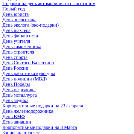
Подарки на день автомобилиста с логотипом
Новый год
День юриста
День энергетика
День эколога (эко-подарки)
День шахтера
День финансиста
День учителя
День таможенника
День строителя
День спорта
День Святого Валентина
День России
День работника культуры
День полиции (МВД)
День Победы
День нефтяника
День металлурга
День медика
Корпоративные подарки на 23 февраля
День железнодорожника
День ВМФ
День авиации
Корпоративные подарки на 8 Марта
Запрос на просчет