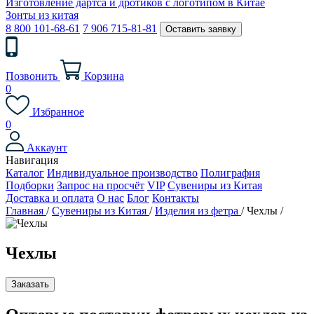
Изготовление дартса и дротиков с логотипом в Китае
Зонты из китая
8 800 101-68-61
7 906 715-81-81
Оставить заявку
Позвонить
Корзина
0
Избранное
0
Аккаунт
Навигация
Каталог
Индивидуальное производство
Полиграфия
Подборки
Запрос на просчёт
VIP
Сувениры из Китая
Доставка и оплата
О нас
Блог
Контакты
Главная
/
Сувениры из Китая
/
Изделия из фетра
/
Чехлы
/
Чехлы
Заказать