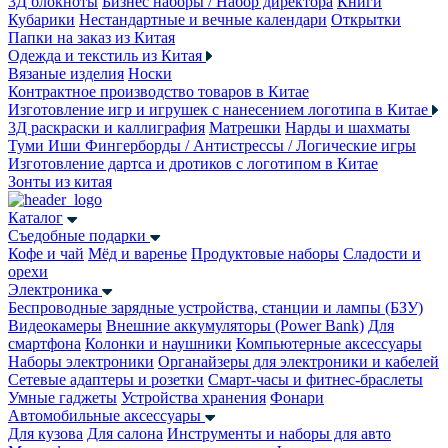
3Д блокноты
Бизнес наборы / Набор директора
Книги
Кубарики
Нестандартные и вечные календари
Открытки
Папки на заказ из Китая
Одежда и текстиль из Китая
Вязаные изделия
Носки
Контрактное производство товаров в Китае
Изготовление игр и игрушек с нанесением логотипа в Китае
3Д раскраски и каллиграфия
Матрешки
Нарды и шахматы
Туми Иши
Фингерборды / Антистрессы / Логические игры
Изготовление дартса и дротиков с логотипом в Китае
Зонты из китая
Каталог
Съедобные подарки
Кофе и чай
Мёд и варенье
Продуктовые наборы
Сладости и
орехи
Электроника
Беспроводные зарядные устройства, станции и лампы (БЗУ)
Видеокамеры
Внешние аккумуляторы (Power Bank)
Для
смартфона
Колонки и наушники
Компьютерные аксессуары
Наборы электроники
Органайзеры для электроники и кабелей
Сетевые адаптеры и розетки
Смарт-часы и фитнес-браслеты
Умные гаджеты
Устройства хранения
Фонари
Автомобильные аксессуары
Для кузова
Для салона
Инструменты и наборы для авто