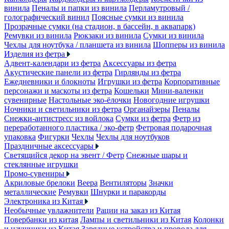
винила
Пеналы и папки из винила
Перламутровый /
голографический винил
Поясные сумки из винила
Прозрачные сумки (на стадион, в бассейн, в аквапарк)
Ремувки из винила
Рюкзаки из винила
Сумки из винила
Чехлы для ноутбука / планшета из винила
Шопперы из винила
Изделия из фетра
Адвент-календари из фетра
Аксессуары из фетра
Акустические панели из фетра
Гирлянды из фетра
Ежедневники и блокноты
Игрушки из фетра
Корпоративные
персонажи и маскоты из фетра
Кошельки
Мини-валенки
сувенирные
Настольные эко-ёлочки
Новогодние игрушки
Ночники и светильники из фетра
Органайзеры
Пеналы
Снежки-антистресс из войлока
Сумки из фетра
Фетр из
переработанного пластика / эко-фетр
Фетровая подарочная
упаковка
Фигурки
Чехлы
Чехлы для ноутбуков
Праздничные аксессуары
Светящийся декор на эвент / Фетр
Снежные шары и
стеклянные игрушки
Промо-сувениры
Акриловые брелоки
Веера
Вентиляторы
Значки
металлические
Ремувки
Шнурки и паракорды
Электроника из Китая
Необычные увлажнители
Рации на заказ из Китая
Повербанки из китая
Лампы и светильники из Китая
Колонки
и наушники из Китая
Зарядные устройства и провода для