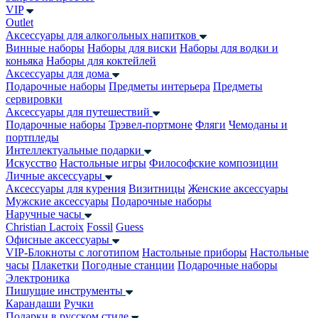
VIP
Outlet
Аксессуары для алкогольных напитков
Винные наборы
Наборы для виски
Наборы для водки и
коньяка
Наборы для коктейлей
Аксессуары для дома
Подарочные наборы
Предметы интерьера
Предметы
сервировки
Аксессуары для путешествий
Подарочные наборы
Трэвел-портмоне
Фляги
Чемоданы и
портпледы
Интеллектуальные подарки
Искусство
Настольные игры
Философские композиции
Личные аксессуары
Аксессуары для курения
Визитницы
Женские аксессуары
Мужские аксессуары
Подарочные наборы
Наручные часы
Christian Lacroix
Fossil
Guess
Офисные аксессуары
VIP-Блокноты с логотипом
Настольные приборы
Настольные
часы
Плакетки
Погодные станции
Подарочные наборы
Электроника
Пишущие инструменты
Карандаши
Ручки
Подарки в русском стиле