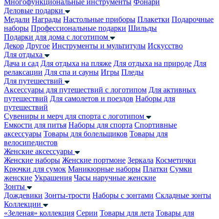
Многофункциональные инструменты
Фонари
Деловые подарки
Медали
Награды
Настольные приборы
Плакетки
Подарочные
наборы
Профессиональные подарки
Шильды
Подарки для дома с логотипом
Декор
Другое
Инструменты и мультитулы
Искусство
Для отдыха
Дача и сад
Для отдыха на пляже
Для отдыха на природе
Для
релаксации
Для спа и сауны
Игры
Пледы
Для путешествий
Аксессуары для путешествий с логотипом
Для активных
путешествий
Для самолетов и поездов
Наборы для
путешествий
Сувениры и мерч для спорта с логотипом
Емкости для питья
Наборы для спорта
Спортивные
аксессуары
Товары для болельщиков
Товары для
велосипедистов
Женские аксессуары
Женские наборы
Женские портмоне
Зеркала
Косметички
Крючки для сумок
Маникюрные наборы
Платки
Сумки
женские
Украшения
Часы наручные женские
Зонты
Дождевики
Зонты-трости
Наборы с зонтами
Складные зонты
Коллекции
«Зеленая» коллекция
Серии
Товары для лета
Товары для