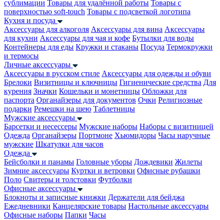
сублимации
Товары для удалённой работы
Товары с
поверхностью soft-touch
Товары с подсветкой логотипа
Кухня и посуда
Аксессуары для алкоголя
Аксессуары для вина
Аксессуары
для кухни
Аксессуары для чая и кофе
Бутылки для воды
Контейнеры для еды
Кружки и стаканы
Посуда
Термокружки
и термосы
Личные аксессуары
Аксессуары в русском стиле
Аксессуары для одежды и обуви
Брелоки
Визитницы и ключницы
Гигиенические средства
Для
курения
Значки
Кошельки и монетницы
Обложки для
паспорта
Органайзеры для документов
Очки
Религиозные
подарки
Ремешки на шею
Таблетницы
Мужские аксессуары
Барсетки и несессеры
Мужские наборы
Наборы с визитницей
Одежда
Органайзеры
Портмоне
Хьюмидоры
Часы наручные
мужские
Шкатулки для часов
Одежда
Бейсболки и панамы
Головные уборы
Дождевики
Жилеты
Зимние аксессуары
Куртки и ветровки
Офисные рубашки
Поло
Свитеры и толстовки
Футболки
Офисные аксессуары
Блокноты и записные книжки
Держатели для бейджа
Ежедневники
Канцелярские товары
Настольные аксессуары
Офисные наборы
Папки
Часы