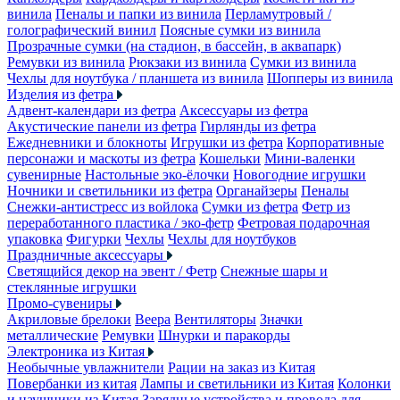
винила
Пеналы и папки из винила
Перламутровый /
голографический винил
Поясные сумки из винила
Прозрачные сумки (на стадион, в бассейн, в аквапарк)
Ремувки из винила
Рюкзаки из винила
Сумки из винила
Чехлы для ноутбука / планшета из винила
Шопперы из винила
Изделия из фетра
Адвент-календари из фетра
Аксессуары из фетра
Акустические панели из фетра
Гирлянды из фетра
Ежедневники и блокноты
Игрушки из фетра
Корпоративные
персонажи и маскоты из фетра
Кошельки
Мини-валенки
сувенирные
Настольные эко-ёлочки
Новогодние игрушки
Ночники и светильники из фетра
Органайзеры
Пеналы
Снежки-антистресс из войлока
Сумки из фетра
Фетр из
переработанного пластика / эко-фетр
Фетровая подарочная
упаковка
Фигурки
Чехлы
Чехлы для ноутбуков
Праздничные аксессуары
Светящийся декор на эвент / Фетр
Снежные шары и
стеклянные игрушки
Промо-сувениры
Акриловые брелоки
Веера
Вентиляторы
Значки
металлические
Ремувки
Шнурки и паракорды
Электроника из Китая
Необычные увлажнители
Рации на заказ из Китая
Повербанки из китая
Лампы и светильники из Китая
Колонки
и наушники из Китая
Зарядные устройства и провода для