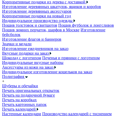
Корпоративные подарки из дерева с доставкой
Изготовление деревянных шкатулок, ящиков и коробов
Изготовление деревянных аксессуаров
Корпоративные подарки на новый год
Индивидуальное производство одежды
Пошив толстовок и свитшотов
Пошив футболок и лонгсливов
Пошив зимних перчаток, шарфов в Москве
Изготовление
бейсболок
Изготовление флагов и баннеров
Значки и медали
Изготовление ежедневников на заказ
Вкусные подарки на заказ
Шоколад с логотипом
Печенья и пряники с логотипом
Индивидуальные вкусные наборы
Аксессуары из кожи на заказ
Индивидуальное изготовление кошельков на заказ
Полиграфия
+
Шуберы и обечайки
Печать оригинальных открыток
Печать на подарочной бумаге
Печать на коробках
Печать картонных папок
Печать календарей
Настенные календари
Производство календарей с тиснением