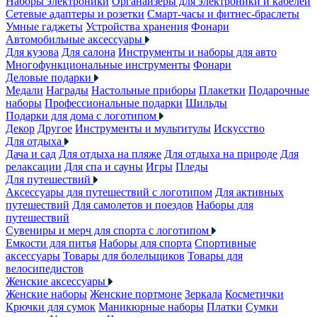
Наборы электроники
Органайзеры для электроники и кабелей
Сетевые адаптеры и розетки
Смарт-часы и фитнес-браслеты
Умные гаджеты
Устройства хранения
Фонари
Автомобильные аксессуары
Для кузова
Для салона
Инструменты и наборы для авто
Многофункциональные инструменты
Фонари
Деловые подарки
Медали
Награды
Настольные приборы
Плакетки
Подарочные
наборы
Профессиональные подарки
Шильды
Подарки для дома с логотипом
Декор
Другое
Инструменты и мультитулы
Искусство
Для отдыха
Дача и сад
Для отдыха на пляже
Для отдыха на природе
Для
релаксации
Для спа и сауны
Игры
Пледы
Для путешествий
Аксессуары для путешествий с логотипом
Для активных
путешествий
Для самолетов и поездов
Наборы для
путешествий
Сувениры и мерч для спорта с логотипом
Емкости для питья
Наборы для спорта
Спортивные
аксессуары
Товары для болельщиков
Товары для
велосипедистов
Женские аксессуары
Женские наборы
Женские портмоне
Зеркала
Косметички
Крючки для сумок
Маникюрные наборы
Платки
Сумки