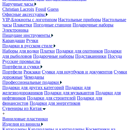
Наручные часы
Christian Lacroix
Fossil
Guess
Офисные аксессуары
VIP-Блокноты с логотипом
Настольные приборы
Настольные
часы
Плакетки
Погодные станции
Подарочные наборы
Электроника
Пишущие инструменты
Карандаши
Ручки
Подарки в русском стиле
Наборы для водки
Платки
Подарки для охотников
Подарки
для рыболовов
Подарочные наборы
Подстаканники
Посуда
Русские промыслы
Портфели и сумки
Портфели
Рюкзаки
Сумки для ноутбуков и документов
Сумки
дорожные
Чемоданы
Профессиональные подарки
Подарки для других категорий
Подарки для
железнодорожников
Подарки для музыкантов
Подарки для
нефтяников
Подарки для строителей
Подарки для
финансистов
Подарки для энергетиков
Сувениры из Китая
+
Виниловые пластинки
Изделия из винила
Капхолдеры
Кардхолдеры и картхолдеры
Косметички из