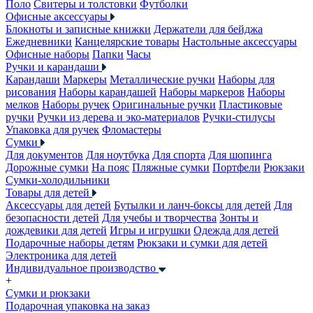
Поло
Свитеры и толстовки
Футболки
Офисные аксессуары
Блокноты и записные книжки
Держатели для бейджа
Ежедневники
Канцелярские товары
Настольные аксессуары
Офисные наборы
Папки
Часы
Ручки и карандаши
Карандаши
Маркеры
Металлические ручки
Наборы для
рисования
Наборы карандашей
Наборы маркеров
Наборы
мелков
Наборы ручек
Оригинальные ручки
Пластиковые
ручки
Ручки из дерева и эко-материалов
Ручки-стилусы
Упаковка для ручек
Фломастеры
Сумки
Для документов
Для ноутбука
Для спорта
Для шопинга
Дорожные сумки
На пояс
Пляжные сумки
Портфели
Рюкзаки
Сумки-холодильники
Товары для детей
Аксессуары для детей
Бутылки и ланч-боксы для детей
Для
безопасности детей
Для учебы и творчества
Зонты и
дождевики для детей
Игры и игрушки
Одежда для детей
Подарочные наборы детям
Рюкзаки и сумки для детей
Электроника для детей
Индивидуальное производство
+
Сумки и рюкзаки
Подарочная упаковка на заказ