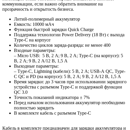
коммуникации, если важно обратить внимание на
прозрачность и открытость бизнеса.
Литий-полимерный аккумулятор
Емкость: 10000 мАч
Функция быстрой зарядки Quick Charge
Поддержка технологии Power Delivery (18 Вт) c выхода
Type-C на корпусе
Количество циклов заряда-разряда: не менее 400
Входные параметры:
– Micro USB: 5 В, 2 A; 9 В, 2 A; Type-C (на корпусе): 5
В, 2 A; 9 В, 2 A/12 В, 1,5 A
Выходные параметры:
– Тype-C, Lightning (кабели): 5 В, 2 А; USB-А QC, Type-
C QC и PD (на корпусе): 5 В, 2 A; 9 В, 2 A/12 В, 1,5 A
Время зарядки: до 3 часов при использовании зарядного
устройства с разъемом Type-C и поддержкой функции
QC 3.0
Точность показаний индикатора ± 7%
Перед началом использования аккумулятор необходимо
полностью зарядить
В комплекте кабель с разъемом Type-C
Кабель в комплекте предназначен для зарядки аккумулятора и