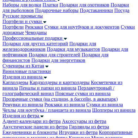
Наборы для водки
Платки
Подарки для охотников
Подарки
для рыболовов
Подарочные наборы
Подстаканники
Посуда
Русские промыслы
Портфели и сумки
Портфели
Рюкзаки
Сумки для ноутбуков и документов
Сумки
дорожные
Чемоданы
Профессиональные подарки
Подарки для других категорий
Подарки для
железнодорожников
Подарки для музыкантов
Подарки для
нефтяников
Подарки для строителей
Подарки для
финансистов
Подарки для энергетиков
Сувениры из Китая
Виниловые пластинки
Изделия из винила
Капхолдеры
Кардхолдеры и картхолдеры
Косметички из
винила
Пеналы и папки из винила
Перламутровый /
голографический винил
Поясные сумки из винила
Прозрачные сумки (на стадион, в бассейн, в аквапарк)
Ремувки из винила
Рюкзаки из винила
Сумки из винила
Чехлы для ноутбука / планшета из винила
Шопперы из винила
Изделия из фетра
Адвент-календари из фетра
Аксессуары из фетра
Акустические панели из фетра
Гирлянды из фетра
Ежедневники и блокноты
Игрушки из фетра
Корпоративные
персонажи и маскоты из фетра
Кошельки
Мини-валенки