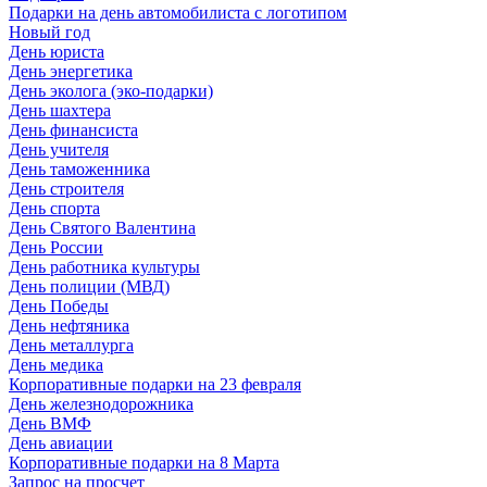
Подарки на день автомобилиста с логотипом
Новый год
День юриста
День энергетика
День эколога (эко-подарки)
День шахтера
День финансиста
День учителя
День таможенника
День строителя
День спорта
День Святого Валентина
День России
День работника культуры
День полиции (МВД)
День Победы
День нефтяника
День металлурга
День медика
Корпоративные подарки на 23 февраля
День железнодорожника
День ВМФ
День авиации
Корпоративные подарки на 8 Марта
Запрос на просчет