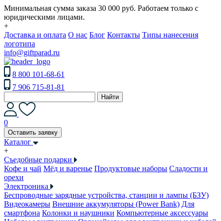
Минимальная сумма заказа 30 000 руб. Работаем только с
юридическими лицами.
+
Доставка и оплата
О нас
Блог
Контакты
Типы нанесения
логотипа
info@giftparad.ru
8 800 101-68-61
7 906 715-81-81
Найти
0
Оставить заявку
Каталог
+
Съедобные подарки
Кофе и чай
Мёд и варенье
Продуктовые наборы
Сладости и
орехи
Электроника
Беспроводные зарядные устройства, станции и лампы (БЗУ)
Видеокамеры
Внешние аккумуляторы (Power Bank)
Для
смартфона
Колонки и наушники
Компьютерные аксессуары