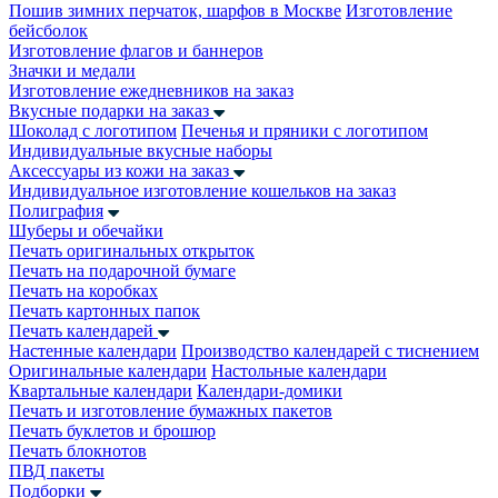
Пошив зимних перчаток, шарфов в Москве
Изготовление
бейсболок
Изготовление флагов и баннеров
Значки и медали
Изготовление ежедневников на заказ
Вкусные подарки на заказ
Шоколад с логотипом
Печенья и пряники с логотипом
Индивидуальные вкусные наборы
Аксессуары из кожи на заказ
Индивидуальное изготовление кошельков на заказ
Полиграфия
Шуберы и обечайки
Печать оригинальных открыток
Печать на подарочной бумаге
Печать на коробках
Печать картонных папок
Печать календарей
Настенные календари
Производство календарей с тиснением
Оригинальные календари
Настольные календари
Квартальные календари
Календари-домики
Печать и изготовление бумажных пакетов
Печать буклетов и брошюр
Печать блокнотов
ПВД пакеты
Подборки