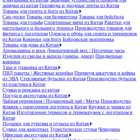
зарядки из китая
Гирлянды и диодные ленты из Китая
Товары для спорта и йоги из Китая
Сап-доски
Товары для бадминтона
Товары для бейсбола
Товары для гольфа
Спортивные мячи из Китая
Ракетки для
настольного и большого тенниса
Производство товаров для
фитнеса с логотипом
Одежда и обувь для спорта и тренировок
из Китая
Коврики для йоги
Бойцовская экипировка
Товары для дома из Китая
Аромалампы и воск
Декоративный мох / Песочные часы
Изделия из смолы и акрила (лампы, декор)
Придверные
коврики
Тара и упаковка из Китая
ПВД пакеты / Жестяные коробки
Премиум шкатулки и кофры
из ЭВА
Стеклянные бутылки из Китая
Производство бутылок
из пластика в Китае
Сумки и рюкзаки из китая
Посуда и аксессуары из Китая
Чайная церемония / Подарочный чай / Матча
Производство
фляжек с нанесением логотипа в Китае
Кружки и чашки из
Китая
Изготовление термосов и термокружек с логотипом в
Китае
Подарки для туризма и отдыха из Китая
Сумки для животных
Туристические стулья
Чемоданы
Офисные аксессуары из Китая