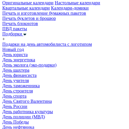
Оригинальные календари
Настольные календари
Квартальные календари
Календари-домики
Печать и изготовление бумажных пакетов
Печать буклетов и брошюр
Печать блокнотов
ПВД пакеты
Подборки
+
Подарки на день автомобилиста с логотипом
Новый год
День юриста
День энергетика
День эколога (эко-подарки)
День шахтера
День финансиста
День учителя
День таможенника
День строителя
День спорта
День Святого Валентина
День России
День работника культуры
День полиции (МВД)
День Победы
День нефтяника