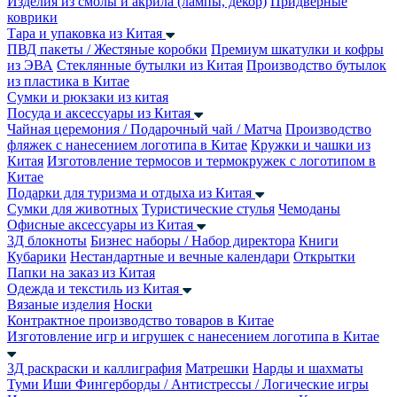
Изделия из смолы и акрила (лампы, декор)
Придверные
коврики
Тара и упаковка из Китая
ПВД пакеты / Жестяные коробки
Премиум шкатулки и кофры
из ЭВА
Стеклянные бутылки из Китая
Производство бутылок
из пластика в Китае
Сумки и рюкзаки из китая
Посуда и аксессуары из Китая
Чайная церемония / Подарочный чай / Матча
Производство
фляжек с нанесением логотипа в Китае
Кружки и чашки из
Китая
Изготовление термосов и термокружек с логотипом в
Китае
Подарки для туризма и отдыха из Китая
Сумки для животных
Туристические стулья
Чемоданы
Офисные аксессуары из Китая
3Д блокноты
Бизнес наборы / Набор директора
Книги
Кубарики
Нестандартные и вечные календари
Открытки
Папки на заказ из Китая
Одежда и текстиль из Китая
Вязаные изделия
Носки
Контрактное производство товаров в Китае
Изготовление игр и игрушек с нанесением логотипа в Китае
3Д раскраски и каллиграфия
Матрешки
Нарды и шахматы
Туми Иши
Фингерборды / Антистрессы / Логические игры