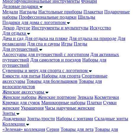
Многофункциональные инструменты
Фонари
Деловые подарки
Медали
Награды
Настольные приборы
Плакетки
Подарочные
наборы
Профессиональные подарки
Шильды
Подарки для дома с логотипом
Декор
Другое
Инструменты и мультитулы
Искусство
Для отдыха
Дача и сад
Для отдыха на пляже
Для отдыха на природе
Для
релаксации
Для спа и сауны
Игры
Пледы
Для путешествий
Аксессуары для путешествий с логотипом
Для активных
путешествий
Для самолетов и поездов
Наборы для
путешествий
Сувениры и мерч для спорта с логотипом
Емкости для питья
Наборы для спорта
Спортивные
аксессуары
Товары для болельщиков
Товары для
велосипедистов
Женские аксессуары
Женские наборы
Женские портмоне
Зеркала
Косметички
Крючки для сумок
Маникюрные наборы
Платки
Сумки
женские
Украшения
Часы наручные женские
Зонты
Дождевики
Зонты-трости
Наборы с зонтами
Складные зонты
Коллекции
«Зеленая» коллекция
Серии
Товары для лета
Товары для