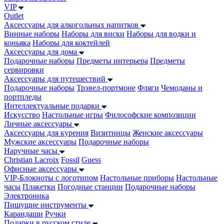
VIP
Outlet
Аксессуары для алкогольных напитков
Винные наборы
Наборы для виски
Наборы для водки и
коньяка
Наборы для коктейлей
Аксессуары для дома
Подарочные наборы
Предметы интерьера
Предметы
сервировки
Аксессуары для путешествий
Подарочные наборы
Трэвел-портмоне
Фляги
Чемоданы и
портпледы
Интеллектуальные подарки
Искусство
Настольные игры
Философские композиции
Личные аксессуары
Аксессуары для курения
Визитницы
Женские аксессуары
Мужские аксессуары
Подарочные наборы
Наручные часы
Christian Lacroix
Fossil
Guess
Офисные аксессуары
VIP-Блокноты с логотипом
Настольные приборы
Настольные
часы
Плакетки
Погодные станции
Подарочные наборы
Электроника
Пишущие инструменты
Карандаши
Ручки
Подарки в русском стиле