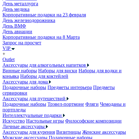
День металлурга
День медика
Корпоративные подарки на 23 февраля
День железнодорожника
День ВМФ
День авиации
Корпоративные подарки на 8 Марта
Запрос на просчет
VIP
+
Outlet
Аксессуары для алкогольных напитков
Винные наборы
Наборы для виски
Наборы для водки и
коньяка
Наборы для коктейлей
Аксессуары для дома
Подарочные наборы
Предметы интерьера
Предметы
сервировки
Аксессуары для путешествий
Подарочные наборы
Трэвел-портмоне
Фляги
Чемоданы и
портпледы
Интеллектуальные подарки
Искусство
Настольные игры
Философские композиции
Личные аксессуары
Аксессуары для курения
Визитницы
Женские аксессуары
Мужские аксессуары
Подарочные наборы