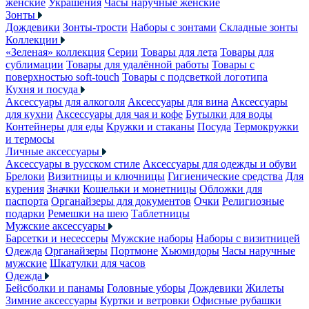
женские
Украшения
Часы наручные женские
Зонты
Дождевики
Зонты-трости
Наборы с зонтами
Складные зонты
Коллекции
«Зеленая» коллекция
Серии
Товары для лета
Товары для
сублимации
Товары для удалённой работы
Товары с
поверхностью soft-touch
Товары с подсветкой логотипа
Кухня и посуда
Аксессуары для алкоголя
Аксессуары для вина
Аксессуары
для кухни
Аксессуары для чая и кофе
Бутылки для воды
Контейнеры для еды
Кружки и стаканы
Посуда
Термокружки
и термосы
Личные аксессуары
Аксессуары в русском стиле
Аксессуары для одежды и обуви
Брелоки
Визитницы и ключницы
Гигиенические средства
Для
курения
Значки
Кошельки и монетницы
Обложки для
паспорта
Органайзеры для документов
Очки
Религиозные
подарки
Ремешки на шею
Таблетницы
Мужские аксессуары
Барсетки и несессеры
Мужские наборы
Наборы с визитницей
Одежда
Органайзеры
Портмоне
Хьюмидоры
Часы наручные
мужские
Шкатулки для часов
Одежда
Бейсболки и панамы
Головные уборы
Дождевики
Жилеты
Зимние аксессуары
Куртки и ветровки
Офисные рубашки