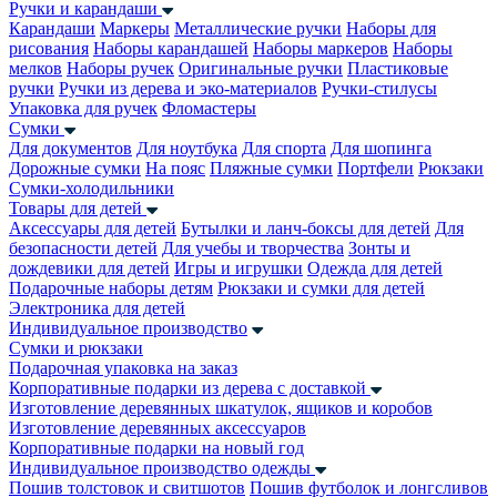
Ручки и карандаши
Карандаши
Маркеры
Металлические ручки
Наборы для
рисования
Наборы карандашей
Наборы маркеров
Наборы
мелков
Наборы ручек
Оригинальные ручки
Пластиковые
ручки
Ручки из дерева и эко-материалов
Ручки-стилусы
Упаковка для ручек
Фломастеры
Сумки
Для документов
Для ноутбука
Для спорта
Для шопинга
Дорожные сумки
На пояс
Пляжные сумки
Портфели
Рюкзаки
Сумки-холодильники
Товары для детей
Аксессуары для детей
Бутылки и ланч-боксы для детей
Для
безопасности детей
Для учебы и творчества
Зонты и
дождевики для детей
Игры и игрушки
Одежда для детей
Подарочные наборы детям
Рюкзаки и сумки для детей
Электроника для детей
Индивидуальное производство
Сумки и рюкзаки
Подарочная упаковка на заказ
Корпоративные подарки из дерева с доставкой
Изготовление деревянных шкатулок, ящиков и коробов
Изготовление деревянных аксессуаров
Корпоративные подарки на новый год
Индивидуальное производство одежды
Пошив толстовок и свитшотов
Пошив футболок и лонгсливов