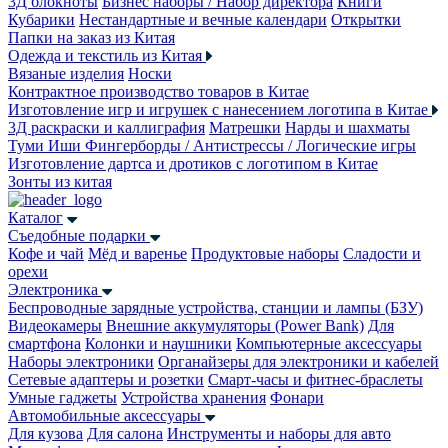
3Д блокноты
Бизнес наборы / Набор директора
Книги
Кубарики
Нестандартные и вечные календари
Открытки
Папки на заказ из Китая
Одежда и текстиль из Китая
Вязаные изделия
Носки
Контрактное производство товаров в Китае
Изготовление игр и игрушек с нанесением логотипа в Китае
3Д раскраски и каллиграфия
Матрешки
Нарды и шахматы
Туми Иши
Фингерборды / Антистрессы / Логические игры
Изготовление дартса и дротиков с логотипом в Китае
Зонты из китая
Каталог
Съедобные подарки
Кофе и чай
Мёд и варенье
Продуктовые наборы
Сладости и
орехи
Электроника
Беспроводные зарядные устройства, станции и лампы (БЗУ)
Видеокамеры
Внешние аккумуляторы (Power Bank)
Для
смартфона
Колонки и наушники
Компьютерные аксессуары
Наборы электроники
Органайзеры для электроники и кабелей
Сетевые адаптеры и розетки
Смарт-часы и фитнес-браслеты
Умные гаджеты
Устройства хранения
Фонари
Автомобильные аксессуары
Для кузова
Для салона
Инструменты и наборы для авто