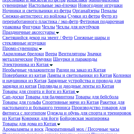
сувенирные
Настольные эко-ёлочки
Новогодние игрушки
Ночники и светильники из фетра
Органайзеры
Пеналы
Снежки-антистресс из войлока
Сумки из фетра
Фетр из
переработанного пластика / эко-фетр
Фетровая подарочная
упаковка
Фигурки
Чехлы
Чехлы для ноутбуков
Праздничные аксессуары
Светящийся декор на эвент / Фетр
Снежные шары и
стеклянные игрушки
Промо-сувениры
Акриловые брелоки
Веера
Вентиляторы
Значки
металлические
Ремувки
Шнурки и паракорды
Электроника из Китая
Необычные увлажнители
Рации на заказ из Китая
Повербанки из китая
Лампы и светильники из Китая
Колонки
и наушники из Китая
Зарядные устройства и провода для
зарядки из китая
Гирлянды и диодные ленты из Китая
Товары для спорта и йоги из Китая
Сап-доски
Товары для бадминтона
Товары для бейсбола
Товары для гольфа
Спортивные мячи из Китая
Ракетки для
настольного и большого тенниса
Производство товаров для
фитнеса с логотипом
Одежда и обувь для спорта и тренировок
из Китая
Коврики для йоги
Бойцовская экипировка
Товары для дома из Китая
Аромалампы и воск
Декоративный мох / Песочные часы