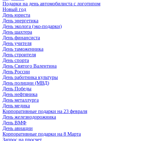
Подарки на день автомобилиста с логотипом
Новый год
День юриста
День энергетика
День эколога (эко-подарки)
День шахтера
День финансиста
День учителя
День таможенника
День строителя
День спорта
День Святого Валентина
День России
День работника культуры
День полиции (МВД)
День Победы
День нефтяника
День металлурга
День медика
Корпоративные подарки на 23 февраля
День железнодорожника
День ВМФ
День авиации
Корпоративные подарки на 8 Марта
Запрос на просчет