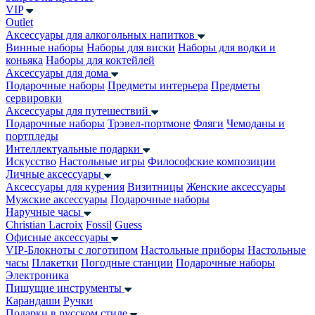
VIP
Outlet
Аксессуары для алкогольных напитков
Винные наборы
Наборы для виски
Наборы для водки и
коньяка
Наборы для коктейлей
Аксессуары для дома
Подарочные наборы
Предметы интерьера
Предметы
сервировки
Аксессуары для путешествий
Подарочные наборы
Трэвел-портмоне
Фляги
Чемоданы и
портпледы
Интеллектуальные подарки
Искусство
Настольные игры
Философские композиции
Личные аксессуары
Аксессуары для курения
Визитницы
Женские аксессуары
Мужские аксессуары
Подарочные наборы
Наручные часы
Christian Lacroix
Fossil
Guess
Офисные аксессуары
VIP-Блокноты с логотипом
Настольные приборы
Настольные
часы
Плакетки
Погодные станции
Подарочные наборы
Электроника
Пишущие инструменты
Карандаши
Ручки
Подарки в русском стиле