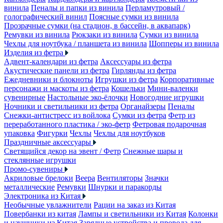
винила
Пеналы и папки из винила
Перламутровый /
голографический винил
Поясные сумки из винила
Прозрачные сумки (на стадион, в бассейн, в аквапарк)
Ремувки из винила
Рюкзаки из винила
Сумки из винила
Чехлы для ноутбука / планшета из винила
Шопперы из винила
Изделия из фетра
Адвент-календари из фетра
Аксессуары из фетра
Акустические панели из фетра
Гирлянды из фетра
Ежедневники и блокноты
Игрушки из фетра
Корпоративные
персонажи и маскоты из фетра
Кошельки
Мини-валенки
сувенирные
Настольные эко-ёлочки
Новогодние игрушки
Ночники и светильники из фетра
Органайзеры
Пеналы
Снежки-антистресс из войлока
Сумки из фетра
Фетр из
переработанного пластика / эко-фетр
Фетровая подарочная
упаковка
Фигурки
Чехлы
Чехлы для ноутбуков
Праздничные аксессуары
Светящийся декор на эвент / Фетр
Снежные шары и
стеклянные игрушки
Промо-сувениры
Акриловые брелоки
Веера
Вентиляторы
Значки
металлические
Ремувки
Шнурки и паракорды
Электроника из Китая
Необычные увлажнители
Рации на заказ из Китая
Повербанки из китая
Лампы и светильники из Китая
Колонки
и наушники из Китая
Зарядные устройства и провода для