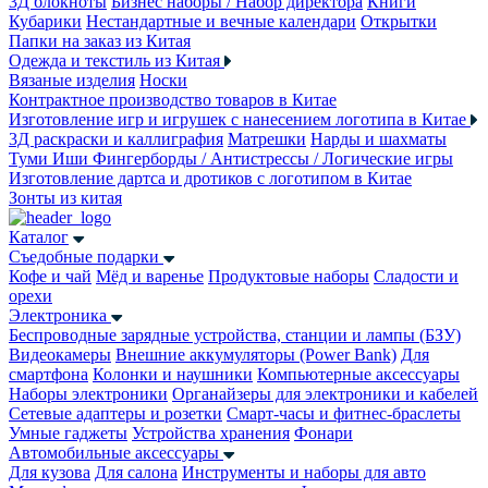
3Д блокноты
Бизнес наборы / Набор директора
Книги
Кубарики
Нестандартные и вечные календари
Открытки
Папки на заказ из Китая
Одежда и текстиль из Китая
Вязаные изделия
Носки
Контрактное производство товаров в Китае
Изготовление игр и игрушек с нанесением логотипа в Китае
3Д раскраски и каллиграфия
Матрешки
Нарды и шахматы
Туми Иши
Фингерборды / Антистрессы / Логические игры
Изготовление дартса и дротиков с логотипом в Китае
Зонты из китая
Каталог
Съедобные подарки
Кофе и чай
Мёд и варенье
Продуктовые наборы
Сладости и
орехи
Электроника
Беспроводные зарядные устройства, станции и лампы (БЗУ)
Видеокамеры
Внешние аккумуляторы (Power Bank)
Для
смартфона
Колонки и наушники
Компьютерные аксессуары
Наборы электроники
Органайзеры для электроники и кабелей
Сетевые адаптеры и розетки
Смарт-часы и фитнес-браслеты
Умные гаджеты
Устройства хранения
Фонари
Автомобильные аксессуары
Для кузова
Для салона
Инструменты и наборы для авто