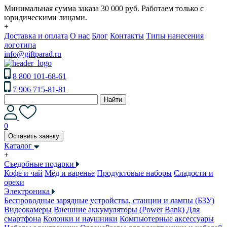
Минимальная сумма заказа 30 000 руб. Работаем только с
юридическими лицами.
+
Доставка и оплата
О нас
Блог
Контакты
Типы нанесения
логотипа
info@giftparad.ru
8 800 101-68-61
7 906 715-81-81
Найти
0
Оставить заявку
Каталог
+
Съедобные подарки
Кофе и чай
Мёд и варенье
Продуктовые наборы
Сладости и
орехи
Электроника
Беспроводные зарядные устройства, станции и лампы (БЗУ)
Видеокамеры
Внешние аккумуляторы (Power Bank)
Для
смартфона
Колонки и наушники
Компьютерные аксессуары