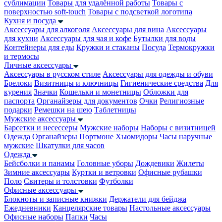
сублимации
Товары для удалённой работы
Товары с
поверхностью soft-touch
Товары с подсветкой логотипа
Кухня и посуда
Аксессуары для алкоголя
Аксессуары для вина
Аксессуары
для кухни
Аксессуары для чая и кофе
Бутылки для воды
Контейнеры для еды
Кружки и стаканы
Посуда
Термокружки
и термосы
Личные аксессуары
Аксессуары в русском стиле
Аксессуары для одежды и обуви
Брелоки
Визитницы и ключницы
Гигиенические средства
Для
курения
Значки
Кошельки и монетницы
Обложки для
паспорта
Органайзеры для документов
Очки
Религиозные
подарки
Ремешки на шею
Таблетницы
Мужские аксессуары
Барсетки и несессеры
Мужские наборы
Наборы с визитницей
Одежда
Органайзеры
Портмоне
Хьюмидоры
Часы наручные
мужские
Шкатулки для часов
Одежда
Бейсболки и панамы
Головные уборы
Дождевики
Жилеты
Зимние аксессуары
Куртки и ветровки
Офисные рубашки
Поло
Свитеры и толстовки
Футболки
Офисные аксессуары
Блокноты и записные книжки
Держатели для бейджа
Ежедневники
Канцелярские товары
Настольные аксессуары
Офисные наборы
Папки
Часы