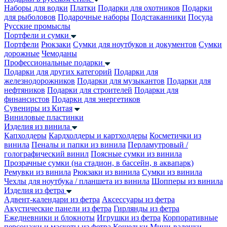
Наборы для водки
Платки
Подарки для охотников
Подарки
для рыболовов
Подарочные наборы
Подстаканники
Посуда
Русские промыслы
Портфели и сумки
Портфели
Рюкзаки
Сумки для ноутбуков и документов
Сумки
дорожные
Чемоданы
Профессиональные подарки
Подарки для других категорий
Подарки для
железнодорожников
Подарки для музыкантов
Подарки для
нефтяников
Подарки для строителей
Подарки для
финансистов
Подарки для энергетиков
Сувениры из Китая
Виниловые пластинки
Изделия из винила
Капхолдеры
Кардхолдеры и картхолдеры
Косметички из
винила
Пеналы и папки из винила
Перламутровый /
голографический винил
Поясные сумки из винила
Прозрачные сумки (на стадион, в бассейн, в аквапарк)
Ремувки из винила
Рюкзаки из винила
Сумки из винила
Чехлы для ноутбука / планшета из винила
Шопперы из винила
Изделия из фетра
Адвент-календари из фетра
Аксессуары из фетра
Акустические панели из фетра
Гирлянды из фетра
Ежедневники и блокноты
Игрушки из фетра
Корпоративные
персонажи и маскоты из фетра
Кошельки
Мини-валенки