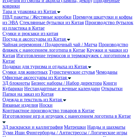
Изделия из смолы и акрила (лампы, декор)
Придверные
коврики
Тара и упаковка из Китая
ПВД пакеты / Жестяные коробки
Премиум шкатулки и кофры
из ЭВА
Стеклянные бутылки из Китая
Производство бутылок
из пластика в Китае
Сумки и рюкзаки из китая
Посуда и аксессуары из Китая
Чайная церемония / Подарочный чай / Матча
Производство
фляжек с нанесением логотипа в Китае
Кружки и чашки из
Китая
Изготовление термосов и термокружек с логотипом в
Китае
Подарки для туризма и отдыха из Китая
Сумки для животных
Туристические стулья
Чемоданы
Офисные аксессуары из Китая
3Д блокноты
Бизнес наборы / Набор директора
Книги
Кубарики
Нестандартные и вечные календари
Открытки
Папки на заказ из Китая
Одежда и текстиль из Китая
Вязаные изделия
Носки
Контрактное производство товаров в Китае
Изготовление игр и игрушек с нанесением логотипа в Китае
3Д раскраски и каллиграфия
Матрешки
Нарды и шахматы
Туми Иши
Фингерборды / Антистрессы / Логические игры