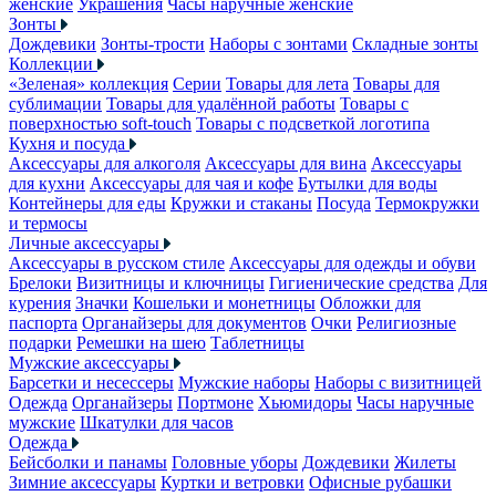
женские
Украшения
Часы наручные женские
Зонты
Дождевики
Зонты-трости
Наборы с зонтами
Складные зонты
Коллекции
«Зеленая» коллекция
Серии
Товары для лета
Товары для
сублимации
Товары для удалённой работы
Товары с
поверхностью soft-touch
Товары с подсветкой логотипа
Кухня и посуда
Аксессуары для алкоголя
Аксессуары для вина
Аксессуары
для кухни
Аксессуары для чая и кофе
Бутылки для воды
Контейнеры для еды
Кружки и стаканы
Посуда
Термокружки
и термосы
Личные аксессуары
Аксессуары в русском стиле
Аксессуары для одежды и обуви
Брелоки
Визитницы и ключницы
Гигиенические средства
Для
курения
Значки
Кошельки и монетницы
Обложки для
паспорта
Органайзеры для документов
Очки
Религиозные
подарки
Ремешки на шею
Таблетницы
Мужские аксессуары
Барсетки и несессеры
Мужские наборы
Наборы с визитницей
Одежда
Органайзеры
Портмоне
Хьюмидоры
Часы наручные
мужские
Шкатулки для часов
Одежда
Бейсболки и панамы
Головные уборы
Дождевики
Жилеты
Зимние аксессуары
Куртки и ветровки
Офисные рубашки