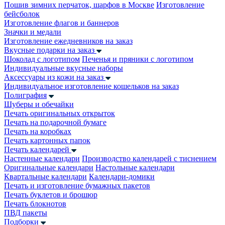
Пошив зимних перчаток, шарфов в Москве
Изготовление
бейсболок
Изготовление флагов и баннеров
Значки и медали
Изготовление ежедневников на заказ
Вкусные подарки на заказ
Шоколад с логотипом
Печенья и пряники с логотипом
Индивидуальные вкусные наборы
Аксессуары из кожи на заказ
Индивидуальное изготовление кошельков на заказ
Полиграфия
Шуберы и обечайки
Печать оригинальных открыток
Печать на подарочной бумаге
Печать на коробках
Печать картонных папок
Печать календарей
Настенные календари
Производство календарей с тиснением
Оригинальные календари
Настольные календари
Квартальные календари
Календари-домики
Печать и изготовление бумажных пакетов
Печать буклетов и брошюр
Печать блокнотов
ПВД пакеты
Подборки