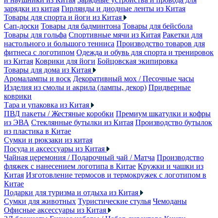
зарядки из китая
Гирлянды и диодные ленты из Китая
Товары для спорта и йоги из Китая
Сап-доски
Товары для бадминтона
Товары для бейсбола
Товары для гольфа
Спортивные мячи из Китая
Ракетки для
настольного и большого тенниса
Производство товаров для
фитнеса с логотипом
Одежда и обувь для спорта и тренировок
из Китая
Коврики для йоги
Бойцовская экипировка
Товары для дома из Китая
Аромалампы и воск
Декоративный мох / Песочные часы
Изделия из смолы и акрила (лампы, декор)
Придверные
коврики
Тара и упаковка из Китая
ПВД пакеты / Жестяные коробки
Премиум шкатулки и кофры
из ЭВА
Стеклянные бутылки из Китая
Производство бутылок
из пластика в Китае
Сумки и рюкзаки из китая
Посуда и аксессуары из Китая
Чайная церемония / Подарочный чай / Матча
Производство
фляжек с нанесением логотипа в Китае
Кружки и чашки из
Китая
Изготовление термосов и термокружек с логотипом в
Китае
Подарки для туризма и отдыха из Китая
Сумки для животных
Туристические стулья
Чемоданы
Офисные аксессуары из Китая