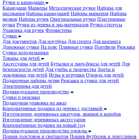
Ручки и карандаши
Карандаши
Маркеры
Металлические ручки
Наборы для
рисования
Наборы карандашей
Наборы маркеров
Наборы
мелков
Наборы ручек
Оригинальные ручки
Пластиковые
ручки
Ручки из дерева и эко-материалов
Ручки-стилусы
Упаковка для ручек
Фломастеры
Сумки
Для документов
Для ноутбука
Для спорта
Для шопинга
Дорожные сумки
На пояс
Пляжные сумки
Портфели
Рюкзаки
Сумки-холодильники
Товары для детей
Аксессуары для детей
Бутылки и ланч-боксы для детей
Для
безопасности детей
Для учебы и творчества
Зонты и
дождевики для детей
Игры и игрушки
Одежда для детей
Подарочные наборы детям
Рюкзаки и сумки для детей
Электроника для детей
Индивидуальное производство
Сумки и рюкзаки
Подарочная упаковка на заказ
Корпоративные подарки из дерева с доставкой
Изготовление деревянных шкатулок, ящиков и коробов
Изготовление деревянных аксессуаров
Корпоративные подарки на новый год
Индивидуальное производство одежды
Пошив толстовок и свитшотов
Пошив футболок и лонгсливов