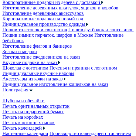
Корпоративные подарки из дерева с доставкой
Изготовление деревянных шкатулок, ящиков и коробов
Изготовление деревянных аксессуаров
Корпоративные подарки на новый год
Индивидуальное производство одежды
Пошив толстовок и свитшотов
Пошив футболок и лонгсливов
Пошив зимних перчаток, шарфов в Москве
Изготовление
бейсболок
Изготовление флагов и баннеров
Значки и медали
Изготовление ежедневников на заказ
Вкусные подарки на заказ
Шоколад с логотипом
Печенья и пряники с логотипом
Индивидуальные вкусные наборы
Аксессуары из кожи на заказ
Индивидуальное изготовление кошельков на заказ
Полиграфия
+
Шуберы и обечайки
Печать оригинальных открыток
Печать на подарочной бумаге
Печать на коробках
Печать картонных папок
Печать календарей
Настенные календари
Производство календарей с тиснением