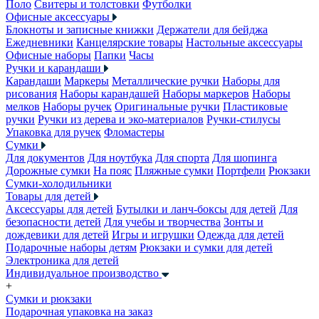
Поло
Свитеры и толстовки
Футболки
Офисные аксессуары
Блокноты и записные книжки
Держатели для бейджа
Ежедневники
Канцелярские товары
Настольные аксессуары
Офисные наборы
Папки
Часы
Ручки и карандаши
Карандаши
Маркеры
Металлические ручки
Наборы для
рисования
Наборы карандашей
Наборы маркеров
Наборы
мелков
Наборы ручек
Оригинальные ручки
Пластиковые
ручки
Ручки из дерева и эко-материалов
Ручки-стилусы
Упаковка для ручек
Фломастеры
Сумки
Для документов
Для ноутбука
Для спорта
Для шопинга
Дорожные сумки
На пояс
Пляжные сумки
Портфели
Рюкзаки
Сумки-холодильники
Товары для детей
Аксессуары для детей
Бутылки и ланч-боксы для детей
Для
безопасности детей
Для учебы и творчества
Зонты и
дождевики для детей
Игры и игрушки
Одежда для детей
Подарочные наборы детям
Рюкзаки и сумки для детей
Электроника для детей
Индивидуальное производство
+
Сумки и рюкзаки
Подарочная упаковка на заказ