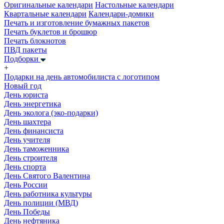
Оригинальные календари
Настольные календари
Квартальные календари
Календари-домики
Печать и изготовление бумажных пакетов
Печать буклетов и брошюр
Печать блокнотов
ПВД пакеты
Подборки
+
Подарки на день автомобилиста с логотипом
Новый год
День юриста
День энергетика
День эколога (эко-подарки)
День шахтера
День финансиста
День учителя
День таможенника
День строителя
День спорта
День Святого Валентина
День России
День работника культуры
День полиции (МВД)
День Победы
День нефтяника