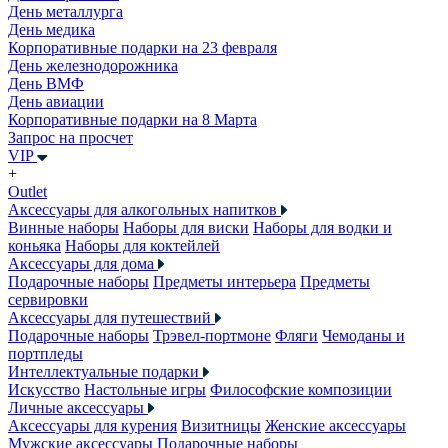
День металлурга
День медика
Корпоративные подарки на 23 февраля
День железнодорожника
День ВМФ
День авиации
Корпоративные подарки на 8 Марта
Запрос на просчет
VIP
+
Outlet
Аксессуары для алкогольных напитков
Винные наборы
Наборы для виски
Наборы для водки и
коньяка
Наборы для коктейлей
Аксессуары для дома
Подарочные наборы
Предметы интерьера
Предметы
сервировки
Аксессуары для путешествий
Подарочные наборы
Трэвел-портмоне
Фляги
Чемоданы и
портпледы
Интеллектуальные подарки
Искусство
Настольные игры
Философские композиции
Личные аксессуары
Аксессуары для курения
Визитницы
Женские аксессуары
Мужские аксессуары
Подарочные наборы