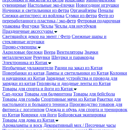
сувенирные
Настольные эко-ёлочки
Новогодние игрушки
Ночники и светильники из фетра
Органайзеры
Пеналы
Снежки-антистресс из войлока
Сумки из фетра
Фетр из
переработанного пластика / эко-фетр
Фетровая подарочная
упаковка
Фигурки
Чехлы
Чехлы для ноутбуков
Праздничные аксессуары
Светящийся декор на эвент / Фетр
Снежные шары и
стеклянные игрушки
Промо-сувениры
Акриловые брелоки
Веера
Вентиляторы
Значки
металлические
Ремувки
Шнурки и паракорды
Электроника из Китая
Необычные увлажнители
Рации на заказ из Китая
Повербанки из китая
Лампы и светильники из Китая
Колонки
и наушники из Китая
Зарядные устройства и провода для
зарядки из китая
Гирлянды и диодные ленты из Китая
Товары для спорта и йоги из Китая
Сап-доски
Товары для бадминтона
Товары для бейсбола
Товары для гольфа
Спортивные мячи из Китая
Ракетки для
настольного и большого тенниса
Производство товаров для
фитнеса с логотипом
Одежда и обувь для спорта и тренировок
из Китая
Коврики для йоги
Бойцовская экипировка
Товары для дома из Китая
Аромалампы и воск
Декоративный мох / Песочные часы