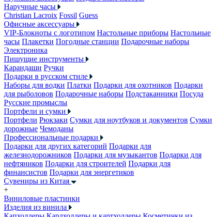
Наручные часы
Christian Lacroix
Fossil
Guess
Офисные аксессуары
VIP-Блокноты с логотипом
Настольные приборы
Настольные
часы
Плакетки
Погодные станции
Подарочные наборы
Электроника
Пишущие инструменты
Карандаши
Ручки
Подарки в русском стиле
Наборы для водки
Платки
Подарки для охотников
Подарки
для рыболовов
Подарочные наборы
Подстаканники
Посуда
Русские промыслы
Портфели и сумки
Портфели
Рюкзаки
Сумки для ноутбуков и документов
Сумки
дорожные
Чемоданы
Профессиональные подарки
Подарки для других категорий
Подарки для
железнодорожников
Подарки для музыкантов
Подарки для
нефтяников
Подарки для строителей
Подарки для
финансистов
Подарки для энергетиков
Сувениры из Китая
+
Виниловые пластинки
Изделия из винила
Капхолдеры
Кардхолдеры и картхолдеры
Косметички из