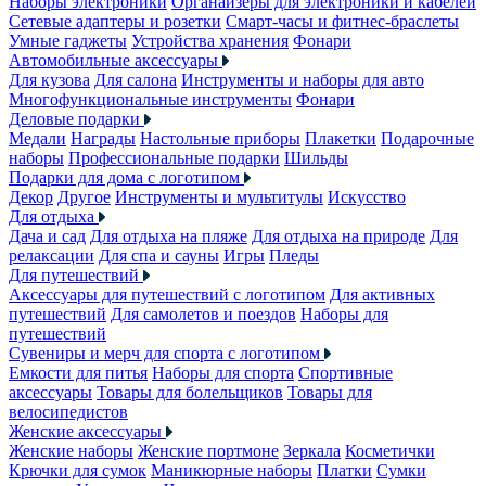
Наборы электроники
Органайзеры для электроники и кабелей
Сетевые адаптеры и розетки
Смарт-часы и фитнес-браслеты
Умные гаджеты
Устройства хранения
Фонари
Автомобильные аксессуары
Для кузова
Для салона
Инструменты и наборы для авто
Многофункциональные инструменты
Фонари
Деловые подарки
Медали
Награды
Настольные приборы
Плакетки
Подарочные
наборы
Профессиональные подарки
Шильды
Подарки для дома с логотипом
Декор
Другое
Инструменты и мультитулы
Искусство
Для отдыха
Дача и сад
Для отдыха на пляже
Для отдыха на природе
Для
релаксации
Для спа и сауны
Игры
Пледы
Для путешествий
Аксессуары для путешествий с логотипом
Для активных
путешествий
Для самолетов и поездов
Наборы для
путешествий
Сувениры и мерч для спорта с логотипом
Емкости для питья
Наборы для спорта
Спортивные
аксессуары
Товары для болельщиков
Товары для
велосипедистов
Женские аксессуары
Женские наборы
Женские портмоне
Зеркала
Косметички
Крючки для сумок
Маникюрные наборы
Платки
Сумки