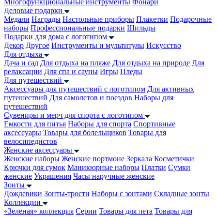
Многофункциональные инструменты
Фонари
Деловые подарки
Медали
Награды
Настольные приборы
Плакетки
Подарочные
наборы
Профессиональные подарки
Шильды
Подарки для дома с логотипом
Декор
Другое
Инструменты и мультитулы
Искусство
Для отдыха
Дача и сад
Для отдыха на пляже
Для отдыха на природе
Для
релаксации
Для спа и сауны
Игры
Пледы
Для путешествий
Аксессуары для путешествий с логотипом
Для активных
путешествий
Для самолетов и поездов
Наборы для
путешествий
Сувениры и мерч для спорта с логотипом
Емкости для питья
Наборы для спорта
Спортивные
аксессуары
Товары для болельщиков
Товары для
велосипедистов
Женские аксессуары
Женские наборы
Женские портмоне
Зеркала
Косметички
Крючки для сумок
Маникюрные наборы
Платки
Сумки
женские
Украшения
Часы наручные женские
Зонты
Дождевики
Зонты-трости
Наборы с зонтами
Складные зонты
Коллекции
«Зеленая» коллекция
Серии
Товары для лета
Товары для