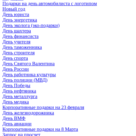
Подарки на день автомобилиста с логотипом
Новый год
День юриста
День энергетика
День эколога (эко-подарки)
День шахтера
День финансиста
День учителя
День таможенника
День строителя
День спорта
День Святого Валентина
День России
День работника культуры
День полиции (МВД)
День Победы
День нефтяника
День металлурга
День медика
Корпоративные подарки на 23 февраля
День железнодорожника
День ВМФ
День авиации
Корпоративные подарки на 8 Марта
Запрос на просчет