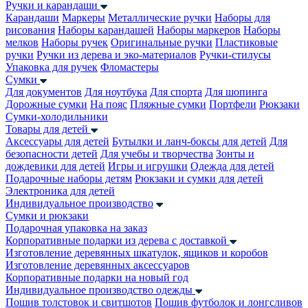
Ручки и карандаши
Карандаши
Маркеры
Металлические ручки
Наборы для
рисования
Наборы карандашей
Наборы маркеров
Наборы
мелков
Наборы ручек
Оригинальные ручки
Пластиковые
ручки
Ручки из дерева и эко-материалов
Ручки-стилусы
Упаковка для ручек
Фломастеры
Сумки
Для документов
Для ноутбука
Для спорта
Для шопинга
Дорожные сумки
На пояс
Пляжные сумки
Портфели
Рюкзаки
Сумки-холодильники
Товары для детей
Аксессуары для детей
Бутылки и ланч-боксы для детей
Для
безопасности детей
Для учебы и творчества
Зонты и
дождевики для детей
Игры и игрушки
Одежда для детей
Подарочные наборы детям
Рюкзаки и сумки для детей
Электроника для детей
Индивидуальное производство
Сумки и рюкзаки
Подарочная упаковка на заказ
Корпоративные подарки из дерева с доставкой
Изготовление деревянных шкатулок, ящиков и коробов
Изготовление деревянных аксессуаров
Корпоративные подарки на новый год
Индивидуальное производство одежды
Пошив толстовок и свитшотов
Пошив футболок и лонгсливов