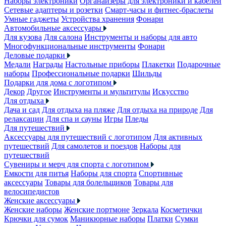
Наборы электроники
Органайзеры для электроники и кабелей
Сетевые адаптеры и розетки
Смарт-часы и фитнес-браслеты
Умные гаджеты
Устройства хранения
Фонари
Автомобильные аксессуары
Для кузова
Для салона
Инструменты и наборы для авто
Многофункциональные инструменты
Фонари
Деловые подарки
Медали
Награды
Настольные приборы
Плакетки
Подарочные
наборы
Профессиональные подарки
Шильды
Подарки для дома с логотипом
Декор
Другое
Инструменты и мультитулы
Искусство
Для отдыха
Дача и сад
Для отдыха на пляже
Для отдыха на природе
Для
релаксации
Для спа и сауны
Игры
Пледы
Для путешествий
Аксессуары для путешествий с логотипом
Для активных
путешествий
Для самолетов и поездов
Наборы для
путешествий
Сувениры и мерч для спорта с логотипом
Емкости для питья
Наборы для спорта
Спортивные
аксессуары
Товары для болельщиков
Товары для
велосипедистов
Женские аксессуары
Женские наборы
Женские портмоне
Зеркала
Косметички
Крючки для сумок
Маникюрные наборы
Платки
Сумки