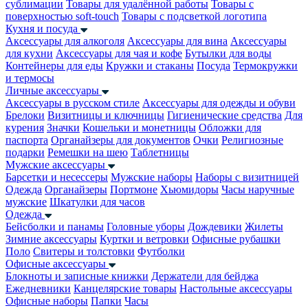
сублимации
Товары для удалённой работы
Товары с
поверхностью soft-touch
Товары с подсветкой логотипа
Кухня и посуда
Аксессуары для алкоголя
Аксессуары для вина
Аксессуары
для кухни
Аксессуары для чая и кофе
Бутылки для воды
Контейнеры для еды
Кружки и стаканы
Посуда
Термокружки
и термосы
Личные аксессуары
Аксессуары в русском стиле
Аксессуары для одежды и обуви
Брелоки
Визитницы и ключницы
Гигиенические средства
Для
курения
Значки
Кошельки и монетницы
Обложки для
паспорта
Органайзеры для документов
Очки
Религиозные
подарки
Ремешки на шею
Таблетницы
Мужские аксессуары
Барсетки и несессеры
Мужские наборы
Наборы с визитницей
Одежда
Органайзеры
Портмоне
Хьюмидоры
Часы наручные
мужские
Шкатулки для часов
Одежда
Бейсболки и панамы
Головные уборы
Дождевики
Жилеты
Зимние аксессуары
Куртки и ветровки
Офисные рубашки
Поло
Свитеры и толстовки
Футболки
Офисные аксессуары
Блокноты и записные книжки
Держатели для бейджа
Ежедневники
Канцелярские товары
Настольные аксессуары
Офисные наборы
Папки
Часы