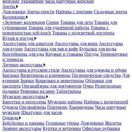
женские
Украшения
Часы наручные женские
Зонты
Дождевики
Зонты-трости
Наборы с зонтами
Складные зонты
Коллекции
«Зеленая» коллекция
Серии
Товары для лета
Товары для
сублимации
Товары для удалённой работы
Товары с
поверхностью soft-touch
Товары с подсветкой логотипа
Кухня и посуда
Аксессуары для алкоголя
Аксессуары для вина
Аксессуары
для кухни
Аксессуары для чая и кофе
Бутылки для воды
Контейнеры для еды
Кружки и стаканы
Посуда
Термокружки
и термосы
Личные аксессуары
Аксессуары в русском стиле
Аксессуары для одежды и обуви
Брелоки
Визитницы и ключницы
Гигиенические средства
Для
курения
Значки
Кошельки и монетницы
Обложки для
паспорта
Органайзеры для документов
Очки
Религиозные
подарки
Ремешки на шею
Таблетницы
Мужские аксессуары
Барсетки и несессеры
Мужские наборы
Наборы с визитницей
Одежда
Органайзеры
Портмоне
Хьюмидоры
Часы наручные
мужские
Шкатулки для часов
Одежда
Бейсболки и панамы
Головные уборы
Дождевики
Жилеты
Зимние аксессуары
Куртки и ветровки
Офисные рубашки