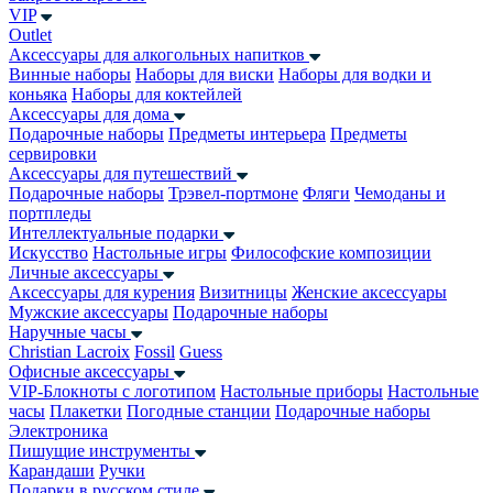
VIP
Outlet
Аксессуары для алкогольных напитков
Винные наборы
Наборы для виски
Наборы для водки и
коньяка
Наборы для коктейлей
Аксессуары для дома
Подарочные наборы
Предметы интерьера
Предметы
сервировки
Аксессуары для путешествий
Подарочные наборы
Трэвел-портмоне
Фляги
Чемоданы и
портпледы
Интеллектуальные подарки
Искусство
Настольные игры
Философские композиции
Личные аксессуары
Аксессуары для курения
Визитницы
Женские аксессуары
Мужские аксессуары
Подарочные наборы
Наручные часы
Christian Lacroix
Fossil
Guess
Офисные аксессуары
VIP-Блокноты с логотипом
Настольные приборы
Настольные
часы
Плакетки
Погодные станции
Подарочные наборы
Электроника
Пишущие инструменты
Карандаши
Ручки
Подарки в русском стиле