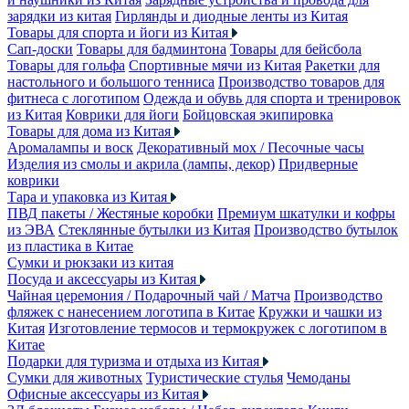
зарядки из китая
Гирлянды и диодные ленты из Китая
Товары для спорта и йоги из Китая
Сап-доски
Товары для бадминтона
Товары для бейсбола
Товары для гольфа
Спортивные мячи из Китая
Ракетки для
настольного и большого тенниса
Производство товаров для
фитнеса с логотипом
Одежда и обувь для спорта и тренировок
из Китая
Коврики для йоги
Бойцовская экипировка
Товары для дома из Китая
Аромалампы и воск
Декоративный мох / Песочные часы
Изделия из смолы и акрила (лампы, декор)
Придверные
коврики
Тара и упаковка из Китая
ПВД пакеты / Жестяные коробки
Премиум шкатулки и кофры
из ЭВА
Стеклянные бутылки из Китая
Производство бутылок
из пластика в Китае
Сумки и рюкзаки из китая
Посуда и аксессуары из Китая
Чайная церемония / Подарочный чай / Матча
Производство
фляжек с нанесением логотипа в Китае
Кружки и чашки из
Китая
Изготовление термосов и термокружек с логотипом в
Китае
Подарки для туризма и отдыха из Китая
Сумки для животных
Туристические стулья
Чемоданы
Офисные аксессуары из Китая