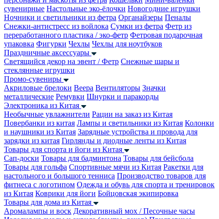
сувенирные
Настольные эко-ёлочки
Новогодние игрушки
Ночники и светильники из фетра
Органайзеры
Пеналы
Снежки-антистресс из войлока
Сумки из фетра
Фетр из
переработанного пластика / эко-фетр
Фетровая подарочная
упаковка
Фигурки
Чехлы
Чехлы для ноутбуков
Праздничные аксессуары
Светящийся декор на эвент / Фетр
Снежные шары и
стеклянные игрушки
Промо-сувениры
Акриловые брелоки
Веера
Вентиляторы
Значки
металлические
Ремувки
Шнурки и паракорды
Электроника из Китая
Необычные увлажнители
Рации на заказ из Китая
Повербанки из китая
Лампы и светильники из Китая
Колонки
и наушники из Китая
Зарядные устройства и провода для
зарядки из китая
Гирлянды и диодные ленты из Китая
Товары для спорта и йоги из Китая
Сап-доски
Товары для бадминтона
Товары для бейсбола
Товары для гольфа
Спортивные мячи из Китая
Ракетки для
настольного и большого тенниса
Производство товаров для
фитнеса с логотипом
Одежда и обувь для спорта и тренировок
из Китая
Коврики для йоги
Бойцовская экипировка
Товары для дома из Китая
Аромалампы и воск
Декоративный мох / Песочные часы