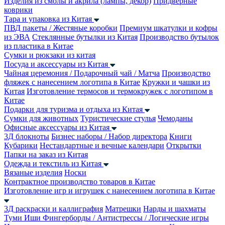
Изделия из смолы и акрила (лампы, декор)
Придверные
коврики
Тара и упаковка из Китая
ПВД пакеты / Жестяные коробки
Премиум шкатулки и кофры
из ЭВА
Стеклянные бутылки из Китая
Производство бутылок
из пластика в Китае
Сумки и рюкзаки из китая
Посуда и аксессуары из Китая
Чайная церемония / Подарочный чай / Матча
Производство
фляжек с нанесением логотипа в Китае
Кружки и чашки из
Китая
Изготовление термосов и термокружек с логотипом в
Китае
Подарки для туризма и отдыха из Китая
Сумки для животных
Туристические стулья
Чемоданы
Офисные аксессуары из Китая
3Д блокноты
Бизнес наборы / Набор директора
Книги
Кубарики
Нестандартные и вечные календари
Открытки
Папки на заказ из Китая
Одежда и текстиль из Китая
Вязаные изделия
Носки
Контрактное производство товаров в Китае
Изготовление игр и игрушек с нанесением логотипа в Китае
3Д раскраски и каллиграфия
Матрешки
Нарды и шахматы
Туми Иши
Фингерборды / Антистрессы / Логические игры