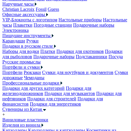
Наручные часы
Christian Lacroix
Fossil
Guess
Офисные аксессуары
VIP-Блокноты с логотипом
Настольные приборы
Настольные
часы
Плакетки
Погодные станции
Подарочные наборы
Электроника
Пишущие инструменты
Карандаши
Ручки
Подарки в русском стиле
Наборы для водки
Платки
Подарки для охотников
Подарки
для рыболовов
Подарочные наборы
Подстаканники
Посуда
Русские промыслы
Портфели и сумки
Портфели
Рюкзаки
Сумки для ноутбуков и документов
Сумки
дорожные
Чемоданы
Профессиональные подарки
Подарки для других категорий
Подарки для
железнодорожников
Подарки для музыкантов
Подарки для
нефтяников
Подарки для строителей
Подарки для
финансистов
Подарки для энергетиков
Сувениры из Китая
+
Виниловые пластинки
Изделия из винила
Капхолдеры
Кардхолдеры и картхолдеры
Косметички из