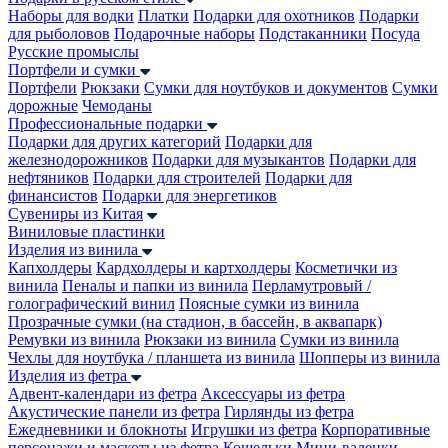
Наборы для водки
Платки
Подарки для охотников
Подарки
для рыболовов
Подарочные наборы
Подстаканники
Посуда
Русские промыслы
Портфели и сумки
Портфели
Рюкзаки
Сумки для ноутбуков и документов
Сумки
дорожные
Чемоданы
Профессиональные подарки
Подарки для других категорий
Подарки для
железнодорожников
Подарки для музыкантов
Подарки для
нефтяников
Подарки для строителей
Подарки для
финансистов
Подарки для энергетиков
Сувениры из Китая
Виниловые пластинки
Изделия из винила
Капхолдеры
Кардхолдеры и картхолдеры
Косметички из
винила
Пеналы и папки из винила
Перламутровый /
голографический винил
Поясные сумки из винила
Прозрачные сумки (на стадион, в бассейн, в аквапарк)
Ремувки из винила
Рюкзаки из винила
Сумки из винила
Чехлы для ноутбука / планшета из винила
Шопперы из винила
Изделия из фетра
Адвент-календари из фетра
Аксессуары из фетра
Акустические панели из фетра
Гирлянды из фетра
Ежедневники и блокноты
Игрушки из фетра
Корпоративные
персонажи и маскоты из фетра
Кошельки
Мини-валенки