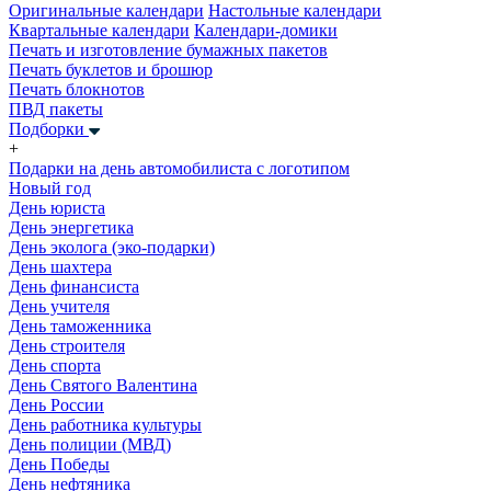
Оригинальные календари
Настольные календари
Квартальные календари
Календари-домики
Печать и изготовление бумажных пакетов
Печать буклетов и брошюр
Печать блокнотов
ПВД пакеты
Подборки
+
Подарки на день автомобилиста с логотипом
Новый год
День юриста
День энергетика
День эколога (эко-подарки)
День шахтера
День финансиста
День учителя
День таможенника
День строителя
День спорта
День Святого Валентина
День России
День работника культуры
День полиции (МВД)
День Победы
День нефтяника