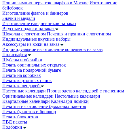
Пошив зимних перчаток, шарфов в Москве
Изготовление
бейсболок
Изготовление флагов и баннеров
Значки и медали
Изготовление ежедневников на заказ
Вкусные подарки на заказ
Шоколад с логотипом
Печенья и пряники с логотипом
Индивидуальные вкусные наборы
Аксессуары из кожи на заказ
Индивидуальное изготовление кошельков на заказ
Полиграфия
Шуберы и обечайки
Печать оригинальных открыток
Печать на подарочной бумаге
Печать на коробках
Печать картонных папок
Печать календарей
Настенные календари
Производство календарей с тиснением
Оригинальные календари
Настольные календари
Квартальные календари
Календари-домики
Печать и изготовление бумажных пакетов
Печать буклетов и брошюр
Печать блокнотов
ПВД пакеты
Подборки