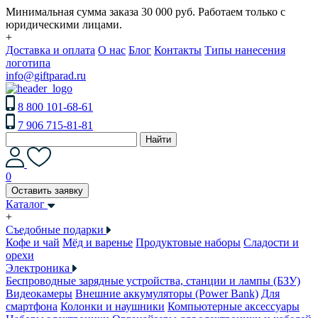
Минимальная сумма заказа 30 000 руб. Работаем только с
юридическими лицами.
+
Доставка и оплата
О нас
Блог
Контакты
Типы нанесения
логотипа
info@giftparad.ru
8 800 101-68-61
7 906 715-81-81
Найти
0
Оставить заявку
Каталог
+
Съедобные подарки
Кофе и чай
Мёд и варенье
Продуктовые наборы
Сладости и
орехи
Электроника
Беспроводные зарядные устройства, станции и лампы (БЗУ)
Видеокамеры
Внешние аккумуляторы (Power Bank)
Для
смартфона
Колонки и наушники
Компьютерные аксессуары