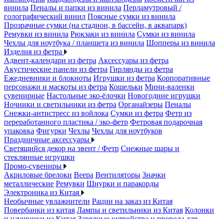
винила
Пеналы и папки из винила
Перламутровый /
голографический винил
Поясные сумки из винила
Прозрачные сумки (на стадион, в бассейн, в аквапарк)
Ремувки из винила
Рюкзаки из винила
Сумки из винила
Чехлы для ноутбука / планшета из винила
Шопперы из винила
Изделия из фетра
Адвент-календари из фетра
Аксессуары из фетра
Акустические панели из фетра
Гирлянды из фетра
Ежедневники и блокноты
Игрушки из фетра
Корпоративные
персонажи и маскоты из фетра
Кошельки
Мини-валенки
сувенирные
Настольные эко-ёлочки
Новогодние игрушки
Ночники и светильники из фетра
Органайзеры
Пеналы
Снежки-антистресс из войлока
Сумки из фетра
Фетр из
переработанного пластика / эко-фетр
Фетровая подарочная
упаковка
Фигурки
Чехлы
Чехлы для ноутбуков
Праздничные аксессуары
Светящийся декор на эвент / Фетр
Снежные шары и
стеклянные игрушки
Промо-сувениры
Акриловые брелоки
Веера
Вентиляторы
Значки
металлические
Ремувки
Шнурки и паракорды
Электроника из Китая
Необычные увлажнители
Рации на заказ из Китая
Повербанки из китая
Лампы и светильники из Китая
Колонки
и наушники из Китая
Зарядные устройства и провода для