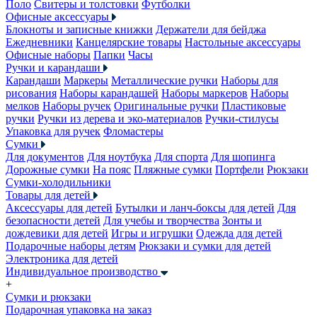
Поло
Свитеры и толстовки
Футболки
Офисные аксессуары
Блокноты и записные книжки
Держатели для бейджа
Ежедневники
Канцелярские товары
Настольные аксессуары
Офисные наборы
Папки
Часы
Ручки и карандаши
Карандаши
Маркеры
Металлические ручки
Наборы для
рисования
Наборы карандашей
Наборы маркеров
Наборы
мелков
Наборы ручек
Оригинальные ручки
Пластиковые
ручки
Ручки из дерева и эко-материалов
Ручки-стилусы
Упаковка для ручек
Фломастеры
Сумки
Для документов
Для ноутбука
Для спорта
Для шопинга
Дорожные сумки
На пояс
Пляжные сумки
Портфели
Рюкзаки
Сумки-холодильники
Товары для детей
Аксессуары для детей
Бутылки и ланч-боксы для детей
Для
безопасности детей
Для учебы и творчества
Зонты и
дождевики для детей
Игры и игрушки
Одежда для детей
Подарочные наборы детям
Рюкзаки и сумки для детей
Электроника для детей
Индивидуальное производство
+
Сумки и рюкзаки
Подарочная упаковка на заказ