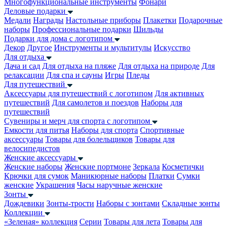
Многофункциональные инструменты
Фонари
Деловые подарки
Медали
Награды
Настольные приборы
Плакетки
Подарочные
наборы
Профессиональные подарки
Шильды
Подарки для дома с логотипом
Декор
Другое
Инструменты и мультитулы
Искусство
Для отдыха
Дача и сад
Для отдыха на пляже
Для отдыха на природе
Для
релаксации
Для спа и сауны
Игры
Пледы
Для путешествий
Аксессуары для путешествий с логотипом
Для активных
путешествий
Для самолетов и поездов
Наборы для
путешествий
Сувениры и мерч для спорта с логотипом
Емкости для питья
Наборы для спорта
Спортивные
аксессуары
Товары для болельщиков
Товары для
велосипедистов
Женские аксессуары
Женские наборы
Женские портмоне
Зеркала
Косметички
Крючки для сумок
Маникюрные наборы
Платки
Сумки
женские
Украшения
Часы наручные женские
Зонты
Дождевики
Зонты-трости
Наборы с зонтами
Складные зонты
Коллекции
«Зеленая» коллекция
Серии
Товары для лета
Товары для