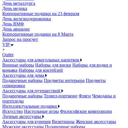
День металлурга
День медика
Корпоративные подарки на 23 февраля
День железнодорожника
День ВМФ
День авиации
Корпоративные подарки на 8 Марта
Запрос на просчет
VIP
+
Outlet
Аксессуары для алкогольных напитков
Винные наборы
Наборы для виски
Наборы для водки и
коньяка
Наборы для коктейлей
Аксессуары для дома
Подарочные наборы
Предметы интерьера
Предметы
сервировки
Аксессуары для путешествий
Подарочные наборы
Трэвел-портмоне
Фляги
Чемоданы и
портпледы
Интеллектуальные подарки
Искусство
Настольные игры
Философские композиции
Личные аксессуары
Аксессуары для курения
Визитницы
Женские аксессуары
Мужские аксессуары
Подарочные наборы