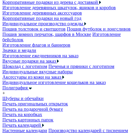
Корпоративные подарки из дерева с доставкой
Изготовление деревянных шкатулок, ящиков и коробов
Изготовление деревянных аксессуаров
Корпоративные подарки на новый год
Индивидуальное производство одежды
Пошив толстовок и свитшотов
Пошив футболок и лонгсливов
Пошив зимних перчаток, шарфов в Москве
Изготовление
бейсболок
Изготовление флагов и баннеров
Значки и медали
Изготовление ежедневников на заказ
Вкусные подарки на заказ
Шоколад с логотипом
Печенья и пряники с логотипом
Индивидуальные вкусные наборы
Аксессуары из кожи на заказ
Индивидуальное изготовление кошельков на заказ
Полиграфия
+
Шуберы и обечайки
Печать оригинальных открыток
Печать на подарочной бумаге
Печать на коробках
Печать картонных папок
Печать календарей
Настенные календари
Производство календарей с тиснением