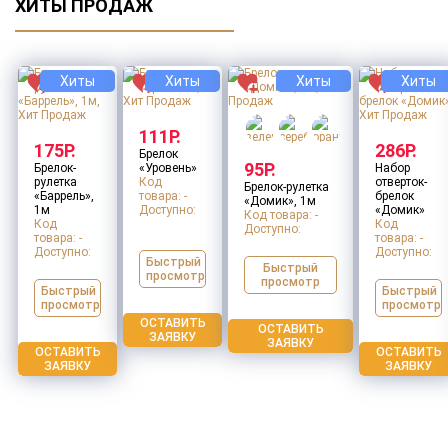
ХИТЫ ПРОДАЖ
Хиты
Хиты
Хиты
Хиты
111Р.
175Р.
286Р.
Брелок
95Р.
Брелок-
«Уровень»
Набор
рулетка
Код
отверток-
Брелок-рулетка
«Баррель»,
товара: -
брелок
«Домик», 1м
1м
Доступно:
«Домик»
Код товара: -
Код
Код
Доступно:
товара: -
товара: -
Доступно:
Доступно:
Быстрый
Быстрый
просмотр
просмотр
Быстрый
Быстрый
просмотр
просмотр
ОСТАВИТЬ
ОСТАВИТЬ
ЗАЯВКУ
ЗАЯВКУ
ОСТАВИТЬ
ОСТАВИТЬ
ЗАЯВКУ
ЗАЯВКУ