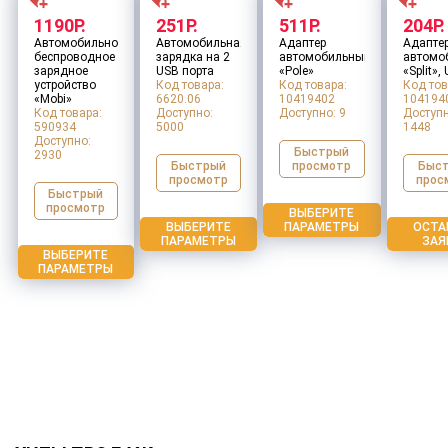
1190Р.
251Р.
511Р.
204Р.
Автомобильное
Автомобильная
Адаптер
Адапте
беспроводное
зарядка на 2
автомобильный
автомо
зарядное
USB порта
«Pole»
«Split»,
устройство
Код товара:
Код товара:
Код тов
«Mobi»
6620.06
10419402
104194
Код товара:
Доступно:
Доступно:
9
Доступн
590934
5000
1448
Доступно:
Быстрый
2930
Быстрый
просмотр
Быс
просмотр
прос
Быстрый
просмотр
ВЫБЕРИТЕ
ВЫБЕРИТЕ
ПАРАМЕТРЫ
ОСТА
ПАРАМЕТРЫ
ЗАЯ
ВЫБЕРИТЕ
ПАРАМЕТРЫ