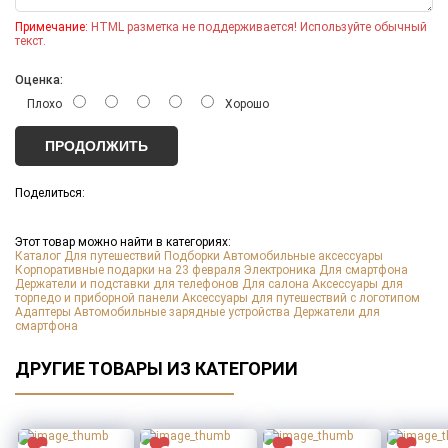
Тираж
*
Примечание:
HTML разметка не поддерживается! Используйте обычный
текст.
Тип нанесения
*
Оценка:
Плохо
Хорошо
Макет для нанесения
*
ПРОДОЛЖИТЬ
Заполните все обязательные поля
ДАЛЕЕ
Поделиться:
Оставить заявку
Этот товар можно найти в категориях:
Каталог
Для путешествий
Подборки
Автомобильные аксессуары
Корпоративные подарки на 23 февраля
Электроника
Для смартфона
Держатели и подставки для телефонов
Для салона
Аксессуары для
торпедо и приборной панели
Аксессуары для путешествий с логотипом
Адаптеры
Автомобильные зарядные устройства
Держатели для
смартфона
ДРУГИЕ ТОВАРЫ ИЗ КАТЕГОРИИ