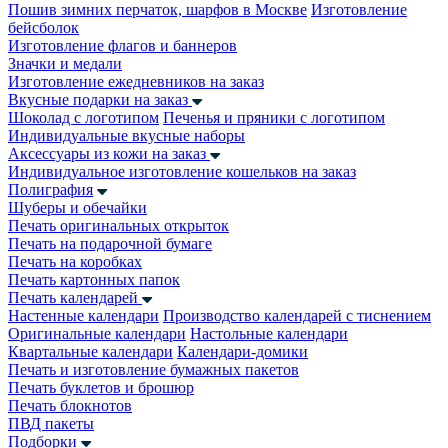
Пошив зимних перчаток, шарфов в Москве
Изготовление
бейсболок
Изготовление флагов и баннеров
Значки и медали
Изготовление ежедневников на заказ
Вкусные подарки на заказ
Шоколад с логотипом
Печенья и пряники с логотипом
Индивидуальные вкусные наборы
Аксессуары из кожи на заказ
Индивидуальное изготовление кошельков на заказ
Полиграфия
Шуберы и обечайки
Печать оригинальных открыток
Печать на подарочной бумаге
Печать на коробках
Печать картонных папок
Печать календарей
Настенные календари
Производство календарей с тиснением
Оригинальные календари
Настольные календари
Квартальные календари
Календари-домики
Печать и изготовление бумажных пакетов
Печать буклетов и брошюр
Печать блокнотов
ПВД пакеты
Подборки