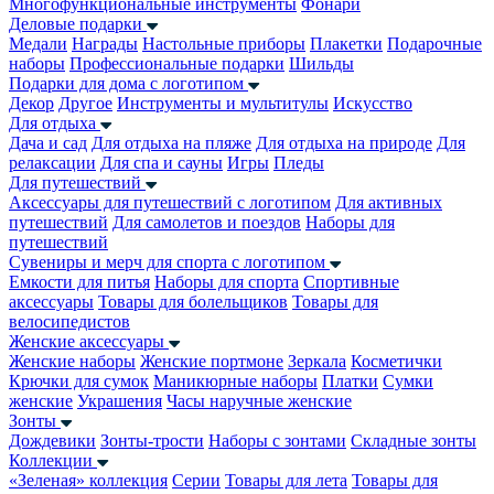
Многофункциональные инструменты
Фонари
Деловые подарки
Медали
Награды
Настольные приборы
Плакетки
Подарочные
наборы
Профессиональные подарки
Шильды
Подарки для дома с логотипом
Декор
Другое
Инструменты и мультитулы
Искусство
Для отдыха
Дача и сад
Для отдыха на пляже
Для отдыха на природе
Для
релаксации
Для спа и сауны
Игры
Пледы
Для путешествий
Аксессуары для путешествий с логотипом
Для активных
путешествий
Для самолетов и поездов
Наборы для
путешествий
Сувениры и мерч для спорта с логотипом
Емкости для питья
Наборы для спорта
Спортивные
аксессуары
Товары для болельщиков
Товары для
велосипедистов
Женские аксессуары
Женские наборы
Женские портмоне
Зеркала
Косметички
Крючки для сумок
Маникюрные наборы
Платки
Сумки
женские
Украшения
Часы наручные женские
Зонты
Дождевики
Зонты-трости
Наборы с зонтами
Складные зонты
Коллекции
«Зеленая» коллекция
Серии
Товары для лета
Товары для