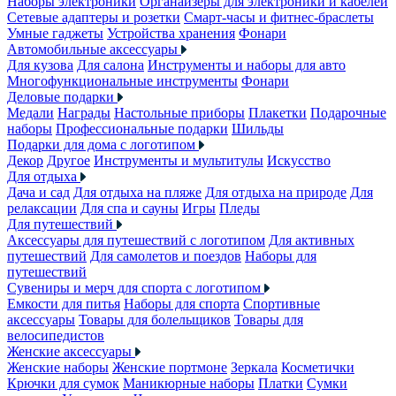
Наборы электроники
Органайзеры для электроники и кабелей
Сетевые адаптеры и розетки
Смарт-часы и фитнес-браслеты
Умные гаджеты
Устройства хранения
Фонари
Автомобильные аксессуары
Для кузова
Для салона
Инструменты и наборы для авто
Многофункциональные инструменты
Фонари
Деловые подарки
Медали
Награды
Настольные приборы
Плакетки
Подарочные
наборы
Профессиональные подарки
Шильды
Подарки для дома с логотипом
Декор
Другое
Инструменты и мультитулы
Искусство
Для отдыха
Дача и сад
Для отдыха на пляже
Для отдыха на природе
Для
релаксации
Для спа и сауны
Игры
Пледы
Для путешествий
Аксессуары для путешествий с логотипом
Для активных
путешествий
Для самолетов и поездов
Наборы для
путешествий
Сувениры и мерч для спорта с логотипом
Емкости для питья
Наборы для спорта
Спортивные
аксессуары
Товары для болельщиков
Товары для
велосипедистов
Женские аксессуары
Женские наборы
Женские портмоне
Зеркала
Косметички
Крючки для сумок
Маникюрные наборы
Платки
Сумки