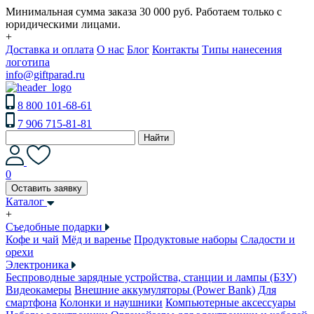
Минимальная сумма заказа 30 000 руб. Работаем только с
юридическими лицами.
+
Доставка и оплата
О нас
Блог
Контакты
Типы нанесения
логотипа
info@giftparad.ru
8 800 101-68-61
7 906 715-81-81
Найти
0
Оставить заявку
Каталог
+
Съедобные подарки
Кофе и чай
Мёд и варенье
Продуктовые наборы
Сладости и
орехи
Электроника
Беспроводные зарядные устройства, станции и лампы (БЗУ)
Видеокамеры
Внешние аккумуляторы (Power Bank)
Для
смартфона
Колонки и наушники
Компьютерные аксессуары