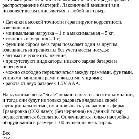
распространение бактерий. Лаконичный внешний вид
позволяет весам вписываться в любой интерьер.
• Датчики высокой точности гарантируют корректность
взвешивания;
• минимальная нагрузка – 1 г, а максимальная – 5 кг;
• точность измерения – 1 г;
• функция сброса веса тары позволяет один за другим
взвешивать ингредиенты без учета массы посуды;
• автоматическое отключение;
• присутствуют индикаторы низкого заряда батареи и
перегрузки;
• можно свободно переключаться между граммами, фунтами,
унциями, миллилитрами и жидкими унциями;
• работа от двух батареек 1.5V AAA.
На кухонные весы "Scale" можно нанести логотип компании,
и тогда они будут не только радовать владельца своей
функциональностью, но и повышать узнаваемость фирмы.
Гравировка (CO2 лазер) (Без чернения) на данный товар
осуществляется бесплатно. Оплачивается только настройка
оборудования в размере 1100 рублей на весь тираж.
Вес
223