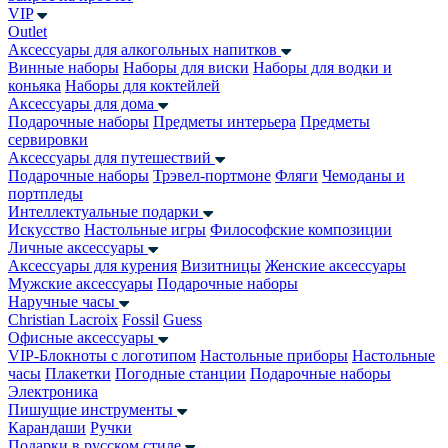
VIP
Outlet
Аксессуары для алкогольных напитков
Винные наборы
Наборы для виски
Наборы для водки и
коньяка
Наборы для коктейлей
Аксессуары для дома
Подарочные наборы
Предметы интерьера
Предметы
сервировки
Аксессуары для путешествий
Подарочные наборы
Трэвел-портмоне
Фляги
Чемоданы и
портпледы
Интеллектуальные подарки
Искусство
Настольные игры
Философские композиции
Личные аксессуары
Аксессуары для курения
Визитницы
Женские аксессуары
Мужские аксессуары
Подарочные наборы
Наручные часы
Christian Lacroix
Fossil
Guess
Офисные аксессуары
VIP-Блокноты с логотипом
Настольные приборы
Настольные
часы
Плакетки
Погодные станции
Подарочные наборы
Электроника
Пишущие инструменты
Карандаши
Ручки
Подарки в русском стиле