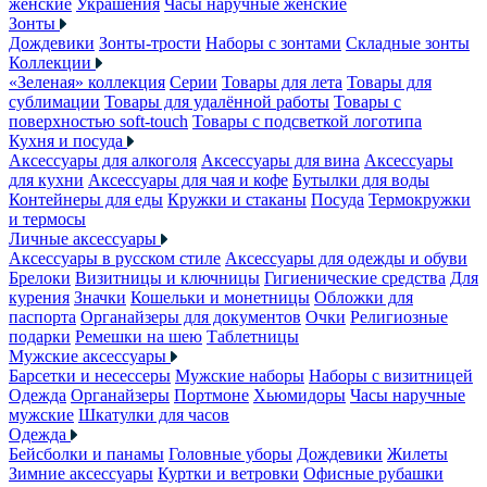
женские
Украшения
Часы наручные женские
Зонты
Дождевики
Зонты-трости
Наборы с зонтами
Складные зонты
Коллекции
«Зеленая» коллекция
Серии
Товары для лета
Товары для
сублимации
Товары для удалённой работы
Товары с
поверхностью soft-touch
Товары с подсветкой логотипа
Кухня и посуда
Аксессуары для алкоголя
Аксессуары для вина
Аксессуары
для кухни
Аксессуары для чая и кофе
Бутылки для воды
Контейнеры для еды
Кружки и стаканы
Посуда
Термокружки
и термосы
Личные аксессуары
Аксессуары в русском стиле
Аксессуары для одежды и обуви
Брелоки
Визитницы и ключницы
Гигиенические средства
Для
курения
Значки
Кошельки и монетницы
Обложки для
паспорта
Органайзеры для документов
Очки
Религиозные
подарки
Ремешки на шею
Таблетницы
Мужские аксессуары
Барсетки и несессеры
Мужские наборы
Наборы с визитницей
Одежда
Органайзеры
Портмоне
Хьюмидоры
Часы наручные
мужские
Шкатулки для часов
Одежда
Бейсболки и панамы
Головные уборы
Дождевики
Жилеты
Зимние аксессуары
Куртки и ветровки
Офисные рубашки