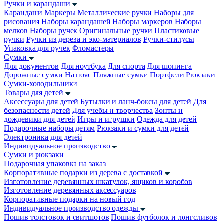
Ручки и карандаши
Карандаши
Маркеры
Металлические ручки
Наборы для
рисования
Наборы карандашей
Наборы маркеров
Наборы
мелков
Наборы ручек
Оригинальные ручки
Пластиковые
ручки
Ручки из дерева и эко-материалов
Ручки-стилусы
Упаковка для ручек
Фломастеры
Сумки
Для документов
Для ноутбука
Для спорта
Для шопинга
Дорожные сумки
На пояс
Пляжные сумки
Портфели
Рюкзаки
Сумки-холодильники
Товары для детей
Аксессуары для детей
Бутылки и ланч-боксы для детей
Для
безопасности детей
Для учебы и творчества
Зонты и
дождевики для детей
Игры и игрушки
Одежда для детей
Подарочные наборы детям
Рюкзаки и сумки для детей
Электроника для детей
Индивидуальное производство
Сумки и рюкзаки
Подарочная упаковка на заказ
Корпоративные подарки из дерева с доставкой
Изготовление деревянных шкатулок, ящиков и коробов
Изготовление деревянных аксессуаров
Корпоративные подарки на новый год
Индивидуальное производство одежды
Пошив толстовок и свитшотов
Пошив футболок и лонгсливов