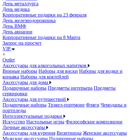
День металлурга
День медика
Корпоративные подарки на 23 февраля
День железнодорожника
День ВМФ
День авиации
Корпоративные подарки на 8 Марта
Запрос на просчет
VIP
+
Outlet
Аксессуары для алкогольных напитков
Винные наборы
Наборы для виски
Наборы для водки и
коньяка
Наборы для коктейлей
Аксессуары для дома
Подарочные наборы
Предметы интерьера
Предметы
сервировки
Аксессуары для путешествий
Подарочные наборы
Трэвел-портмоне
Фляги
Чемоданы и
портпледы
Интеллектуальные подарки
Искусство
Настольные игры
Философские композиции
Личные аксессуары
Аксессуары для курения
Визитницы
Женские аксессуары
Мужские аксессуары
Подарочные наборы