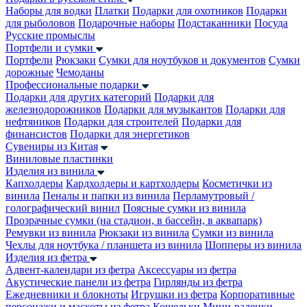
Наборы для водки
Платки
Подарки для охотников
Подарки
для рыболовов
Подарочные наборы
Подстаканники
Посуда
Русские промыслы
Портфели и сумки
Портфели
Рюкзаки
Сумки для ноутбуков и документов
Сумки
дорожные
Чемоданы
Профессиональные подарки
Подарки для других категорий
Подарки для
железнодорожников
Подарки для музыкантов
Подарки для
нефтяников
Подарки для строителей
Подарки для
финансистов
Подарки для энергетиков
Сувениры из Китая
Виниловые пластинки
Изделия из винила
Капхолдеры
Кардхолдеры и картхолдеры
Косметички из
винила
Пеналы и папки из винила
Перламутровый /
голографический винил
Поясные сумки из винила
Прозрачные сумки (на стадион, в бассейн, в аквапарк)
Ремувки из винила
Рюкзаки из винила
Сумки из винила
Чехлы для ноутбука / планшета из винила
Шопперы из винила
Изделия из фетра
Адвент-календари из фетра
Аксессуары из фетра
Акустические панели из фетра
Гирлянды из фетра
Ежедневники и блокноты
Игрушки из фетра
Корпоративные
персонажи и маскоты из фетра
Кошельки
Мини-валенки