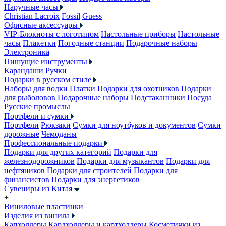
Наручные часы
Christian Lacroix
Fossil
Guess
Офисные аксессуары
VIP-Блокноты с логотипом
Настольные приборы
Настольные
часы
Плакетки
Погодные станции
Подарочные наборы
Электроника
Пишущие инструменты
Карандаши
Ручки
Подарки в русском стиле
Наборы для водки
Платки
Подарки для охотников
Подарки
для рыболовов
Подарочные наборы
Подстаканники
Посуда
Русские промыслы
Портфели и сумки
Портфели
Рюкзаки
Сумки для ноутбуков и документов
Сумки
дорожные
Чемоданы
Профессиональные подарки
Подарки для других категорий
Подарки для
железнодорожников
Подарки для музыкантов
Подарки для
нефтяников
Подарки для строителей
Подарки для
финансистов
Подарки для энергетиков
Сувениры из Китая
+
Виниловые пластинки
Изделия из винила
Капхолдеры
Кардхолдеры и картхолдеры
Косметички из