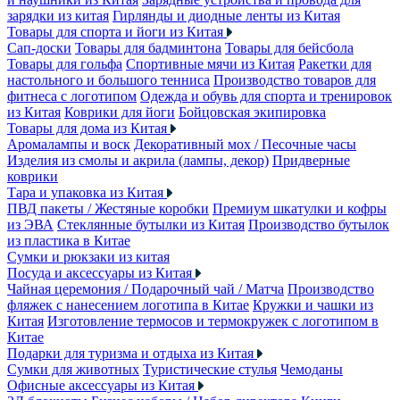
зарядки из китая
Гирлянды и диодные ленты из Китая
Товары для спорта и йоги из Китая
Сап-доски
Товары для бадминтона
Товары для бейсбола
Товары для гольфа
Спортивные мячи из Китая
Ракетки для
настольного и большого тенниса
Производство товаров для
фитнеса с логотипом
Одежда и обувь для спорта и тренировок
из Китая
Коврики для йоги
Бойцовская экипировка
Товары для дома из Китая
Аромалампы и воск
Декоративный мох / Песочные часы
Изделия из смолы и акрила (лампы, декор)
Придверные
коврики
Тара и упаковка из Китая
ПВД пакеты / Жестяные коробки
Премиум шкатулки и кофры
из ЭВА
Стеклянные бутылки из Китая
Производство бутылок
из пластика в Китае
Сумки и рюкзаки из китая
Посуда и аксессуары из Китая
Чайная церемония / Подарочный чай / Матча
Производство
фляжек с нанесением логотипа в Китае
Кружки и чашки из
Китая
Изготовление термосов и термокружек с логотипом в
Китае
Подарки для туризма и отдыха из Китая
Сумки для животных
Туристические стулья
Чемоданы
Офисные аксессуары из Китая