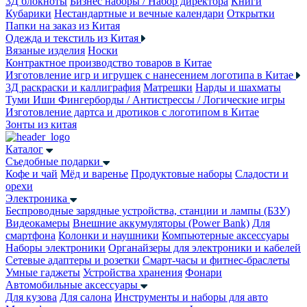
3Д блокноты
Бизнес наборы / Набор директора
Книги
Кубарики
Нестандартные и вечные календари
Открытки
Папки на заказ из Китая
Одежда и текстиль из Китая
Вязаные изделия
Носки
Контрактное производство товаров в Китае
Изготовление игр и игрушек с нанесением логотипа в Китае
3Д раскраски и каллиграфия
Матрешки
Нарды и шахматы
Туми Иши
Фингерборды / Антистрессы / Логические игры
Изготовление дартса и дротиков с логотипом в Китае
Зонты из китая
Каталог
Съедобные подарки
Кофе и чай
Мёд и варенье
Продуктовые наборы
Сладости и
орехи
Электроника
Беспроводные зарядные устройства, станции и лампы (БЗУ)
Видеокамеры
Внешние аккумуляторы (Power Bank)
Для
смартфона
Колонки и наушники
Компьютерные аксессуары
Наборы электроники
Органайзеры для электроники и кабелей
Сетевые адаптеры и розетки
Смарт-часы и фитнес-браслеты
Умные гаджеты
Устройства хранения
Фонари
Автомобильные аксессуары
Для кузова
Для салона
Инструменты и наборы для авто