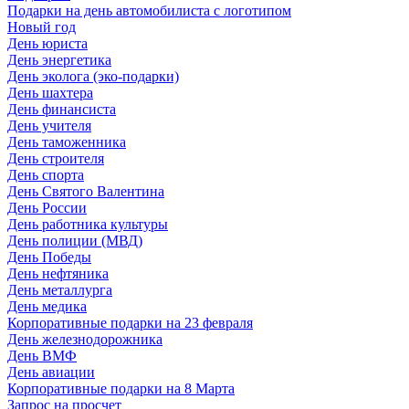
Подарки на день автомобилиста с логотипом
Новый год
День юриста
День энергетика
День эколога (эко-подарки)
День шахтера
День финансиста
День учителя
День таможенника
День строителя
День спорта
День Святого Валентина
День России
День работника культуры
День полиции (МВД)
День Победы
День нефтяника
День металлурга
День медика
Корпоративные подарки на 23 февраля
День железнодорожника
День ВМФ
День авиации
Корпоративные подарки на 8 Марта
Запрос на просчет