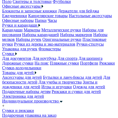
Поло
Свитеры и толстовки
Футболки
Офисные аксессуары
Блокноты и записные книжки
Держатели для бейджа
Ежедневники
Канцелярские товары
Настольные аксессуары
Офисные наборы
Папки
Часы
Ручки и карандаши
Карандаши
Маркеры
Металлические ручки
Наборы для
рисования
Наборы карандашей
Наборы маркеров
Наборы
мелков
Наборы ручек
Оригинальные ручки
Пластиковые
ручки
Ручки из дерева и эко-материалов
Ручки-стилусы
Упаковка для ручек
Фломастеры
Сумки
Для документов
Для ноутбука
Для спорта
Для шопинга
Дорожные сумки
На пояс
Пляжные сумки
Портфели
Рюкзаки
Сумки-холодильники
Товары для детей
Аксессуары для детей
Бутылки и ланч-боксы для детей
Для
безопасности детей
Для учебы и творчества
Зонты и
дождевики для детей
Игры и игрушки
Одежда для детей
Подарочные наборы детям
Рюкзаки и сумки для детей
Электроника для детей
Индивидуальное производство
+
Сумки и рюкзаки
Подарочная упаковка на заказ