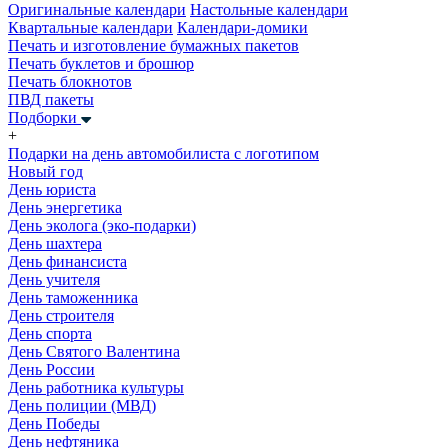
Оригинальные календари
Настольные календари
Квартальные календари
Календари-домики
Печать и изготовление бумажных пакетов
Печать буклетов и брошюр
Печать блокнотов
ПВД пакеты
Подборки
+
Подарки на день автомобилиста с логотипом
Новый год
День юриста
День энергетика
День эколога (эко-подарки)
День шахтера
День финансиста
День учителя
День таможенника
День строителя
День спорта
День Святого Валентина
День России
День работника культуры
День полиции (МВД)
День Победы
День нефтяника