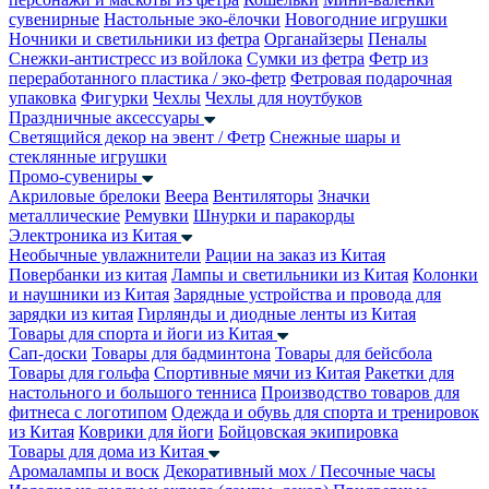
сувенирные
Настольные эко-ёлочки
Новогодние игрушки
Ночники и светильники из фетра
Органайзеры
Пеналы
Снежки-антистресс из войлока
Сумки из фетра
Фетр из
переработанного пластика / эко-фетр
Фетровая подарочная
упаковка
Фигурки
Чехлы
Чехлы для ноутбуков
Праздничные аксессуары
Светящийся декор на эвент / Фетр
Снежные шары и
стеклянные игрушки
Промо-сувениры
Акриловые брелоки
Веера
Вентиляторы
Значки
металлические
Ремувки
Шнурки и паракорды
Электроника из Китая
Необычные увлажнители
Рации на заказ из Китая
Повербанки из китая
Лампы и светильники из Китая
Колонки
и наушники из Китая
Зарядные устройства и провода для
зарядки из китая
Гирлянды и диодные ленты из Китая
Товары для спорта и йоги из Китая
Сап-доски
Товары для бадминтона
Товары для бейсбола
Товары для гольфа
Спортивные мячи из Китая
Ракетки для
настольного и большого тенниса
Производство товаров для
фитнеса с логотипом
Одежда и обувь для спорта и тренировок
из Китая
Коврики для йоги
Бойцовская экипировка
Товары для дома из Китая
Аромалампы и воск
Декоративный мох / Песочные часы