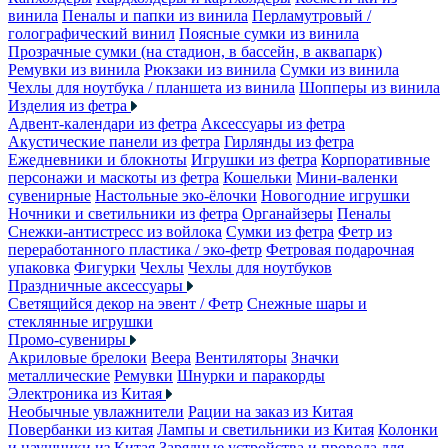
винила
Пеналы и папки из винила
Перламутровый /
голографический винил
Поясные сумки из винила
Прозрачные сумки (на стадион, в бассейн, в аквапарк)
Ремувки из винила
Рюкзаки из винила
Сумки из винила
Чехлы для ноутбука / планшета из винила
Шопперы из винила
Изделия из фетра
Адвент-календари из фетра
Аксессуары из фетра
Акустические панели из фетра
Гирлянды из фетра
Ежедневники и блокноты
Игрушки из фетра
Корпоративные
персонажи и маскоты из фетра
Кошельки
Мини-валенки
сувенирные
Настольные эко-ёлочки
Новогодние игрушки
Ночники и светильники из фетра
Органайзеры
Пеналы
Снежки-антистресс из войлока
Сумки из фетра
Фетр из
переработанного пластика / эко-фетр
Фетровая подарочная
упаковка
Фигурки
Чехлы
Чехлы для ноутбуков
Праздничные аксессуары
Светящийся декор на эвент / Фетр
Снежные шары и
стеклянные игрушки
Промо-сувениры
Акриловые брелоки
Веера
Вентиляторы
Значки
металлические
Ремувки
Шнурки и паракорды
Электроника из Китая
Необычные увлажнители
Рации на заказ из Китая
Повербанки из китая
Лампы и светильники из Китая
Колонки
и наушники из Китая
Зарядные устройства и провода для