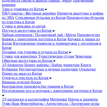
Изделия из смолы и акрила (лампы, декор)
Придверные
коврики
Тара и упаковка из Китая
ПВД пакеты / Жестяные коробки
Премиум шкатулки и кофры
из ЭВА
Стеклянные бутылки из Китая
Производство бутылок
из пластика в Китае
Сумки и рюкзаки из китая
Посуда и аксессуары из Китая
Чайная церемония / Подарочный чай / Матча
Производство
фляжек с нанесением логотипа в Китае
Кружки и чашки из
Китая
Изготовление термосов и термокружек с логотипом в
Китае
Подарки для туризма и отдыха из Китая
Сумки для животных
Туристические стулья
Чемоданы
Офисные аксессуары из Китая
3Д блокноты
Бизнес наборы / Набор директора
Книги
Кубарики
Нестандартные и вечные календари
Открытки
Папки на заказ из Китая
Одежда и текстиль из Китая
Вязаные изделия
Носки
Контрактное производство товаров в Китае
Изготовление игр и игрушек с нанесением логотипа в Китае
3Д раскраски и каллиграфия
Матрешки
Нарды и шахматы
Туми Иши
Фингерборды / Антистрессы / Логические игры