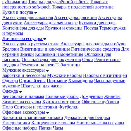
сублимации
Товары для удалённой работы
Товары с
поверхностью soft-touch
Товары с подсветкой логотипа
Кухня и посуда
Аксессуары для алкоголя
Аксессуары для вина
Аксессуары
для кухни
Аксессуары для чая и кофе
Бутылки для воды
Контейнеры для еды
Кружки и стаканы
Посуда
Термокружки
и термосы
Личные аксессуары
Аксессуары в русском стиле
Аксессуары для одежды и обуви
Брелоки
Визитницы и ключницы
Гигиенические средства
Для
курения
Значки
Кошельки и монетницы
Обложки для
паспорта
Органайзеры для документов
Очки
Религиозные
подарки
Ремешки на шею
Таблетницы
Мужские аксессуары
Барсетки и несессеры
Мужские наборы
Наборы с визитницей
Одежда
Органайзеры
Портмоне
Хьюмидоры
Часы наручные
мужские
Шкатулки для часов
Одежда
Бейсболки и панамы
Головные уборы
Дождевики
Жилеты
Зимние аксессуары
Куртки и ветровки
Офисные рубашки
Поло
Свитеры и толстовки
Футболки
Офисные аксессуары
Блокноты и записные книжки
Держатели для бейджа
Ежедневники
Канцелярские товары
Настольные аксессуары
Офисные наборы
Папки
Часы