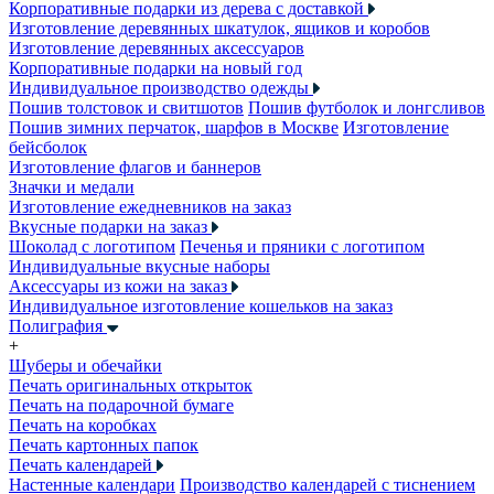
Корпоративные подарки из дерева с доставкой
Изготовление деревянных шкатулок, ящиков и коробов
Изготовление деревянных аксессуаров
Корпоративные подарки на новый год
Индивидуальное производство одежды
Пошив толстовок и свитшотов
Пошив футболок и лонгсливов
Пошив зимних перчаток, шарфов в Москве
Изготовление
бейсболок
Изготовление флагов и баннеров
Значки и медали
Изготовление ежедневников на заказ
Вкусные подарки на заказ
Шоколад с логотипом
Печенья и пряники с логотипом
Индивидуальные вкусные наборы
Аксессуары из кожи на заказ
Индивидуальное изготовление кошельков на заказ
Полиграфия
+
Шуберы и обечайки
Печать оригинальных открыток
Печать на подарочной бумаге
Печать на коробках
Печать картонных папок
Печать календарей
Настенные календари
Производство календарей с тиснением