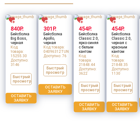
Товар:
Термос для еды «301» в чехле
Тираж
*
Тип нанесения
*
840Р.
301Р.
454Р.
454Р.
Бейсболка
Бейсболка
Бейсболка
Бейсболка
Big Boss,
Apollo,
Classic 2.0,
Classic 2.0,
черная
черная
ярко-синяя
черная с
Макет для нанесения
*
Код
Код товара:
с белым
красным
товара:
04096312TUN
кантом
кантом
15255.30
Доступно:
76
Код
Код
Заполните все обязательные поля
Доступно:
товара:
товара:
ДАЛЕЕ
3146
21848.44
21848.35
Быстрый
Доступно:
Доступно:
Оставить заявку
просмотр
3622
1130
Быстрый
просмотр
Быстрый
Быстрый
ОСТАВИТЬ
просмотр
просмотр
ЗАЯВКУ
ОСТАВИТЬ
ЗАЯВКУ
ОСТАВИТЬ
ОСТАВИТЬ
ЗАЯВКУ
ЗАЯВКУ