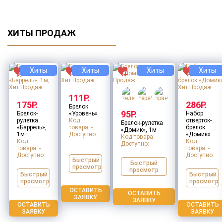
ХИТЫ ПРОДАЖ
Хиты
Хиты
Хиты
Хиты
111Р.
175Р.
286Р.
Брелок
95Р.
Брелок-
«Уровень»
Набор
рулетка
Код
отверток-
Брелок-рулетка
«Баррель»,
товара: -
брелок
«Домик», 1м
1м
Доступно:
«Домик»
Код товара: -
Код
Код
Доступно:
товара: -
товара: -
Доступно:
Доступно:
Быстрый
Быстрый
просмотр
просмотр
Быстрый
Быстрый
просмотр
просмотр
ОСТАВИТЬ
ОСТАВИТЬ
ЗАЯВКУ
ЗАЯВКУ
ОСТАВИТЬ
ОСТАВИТЬ
ЗАЯВКУ
ЗАЯВКУ