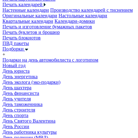
Печать календарей
Настенные календари
Производство календарей с тиснением
Оригинальные календари
Настольные календари
Квартальные календари
Календари-домики
Печать и изготовление бумажных пакетов
Печать буклетов и брошюр
Печать блокнотов
ПВД пакеты
Подборки
+
Подарки на день автомобилиста с логотипом
Новый год
День юриста
День энергетика
День эколога (эко-подарки)
День шахтера
День финансиста
День учителя
День таможенника
День строителя
День спорта
День Святого Валентина
День России
День работника культуры
День полиции (МВД)