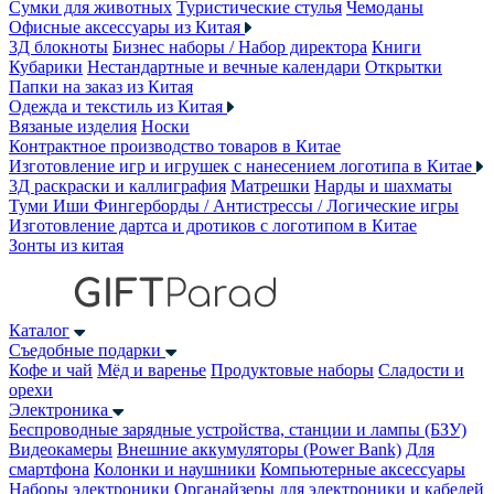
Сумки для животных
Туристические стулья
Чемоданы
Офисные аксессуары из Китая
3Д блокноты
Бизнес наборы / Набор директора
Книги
Кубарики
Нестандартные и вечные календари
Открытки
Папки на заказ из Китая
Одежда и текстиль из Китая
Вязаные изделия
Носки
Контрактное производство товаров в Китае
Изготовление игр и игрушек с нанесением логотипа в Китае
3Д раскраски и каллиграфия
Матрешки
Нарды и шахматы
Туми Иши
Фингерборды / Антистрессы / Логические игры
Изготовление дартса и дротиков с логотипом в Китае
Зонты из китая
Каталог
Съедобные подарки
Кофе и чай
Мёд и варенье
Продуктовые наборы
Сладости и
орехи
Электроника
Беспроводные зарядные устройства, станции и лампы (БЗУ)
Видеокамеры
Внешние аккумуляторы (Power Bank)
Для
смартфона
Колонки и наушники
Компьютерные аксессуары
Наборы электроники
Органайзеры для электроники и кабелей