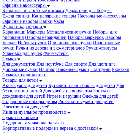
Офисные аксессуары
Блокноты и записные книжки
Держатели для бейджа
Ежедневники
Канцелярские товары
Настольные аксессуары
Офисные наборы
Папки
Часы
Ручки и карандаши
Карандаши
Маркеры
Металлические ручки
Наборы для
рисования
Наборы карандашей
Наборы маркеров
Наборы
мелков
Наборы ручек
Оригинальные ручки
Пластиковые
ручки
Ручки из дерева и эко-материалов
Ручки-стилусы
Упаковка для ручек
Фломастеры
Сумки
Для документов
Для ноутбука
Для спорта
Для шопинга
Дорожные сумки
На пояс
Пляжные сумки
Портфели
Рюкзаки
Сумки-холодильники
Товары для детей
Аксессуары для детей
Бутылки и ланч-боксы для детей
Для
безопасности детей
Для учебы и творчества
Зонты и
дождевики для детей
Игры и игрушки
Одежда для детей
Подарочные наборы детям
Рюкзаки и сумки для детей
Электроника для детей
Индивидуальное производство
Сумки и рюкзаки
Подарочная упаковка на заказ
Корпоративные подарки из дерева с доставкой