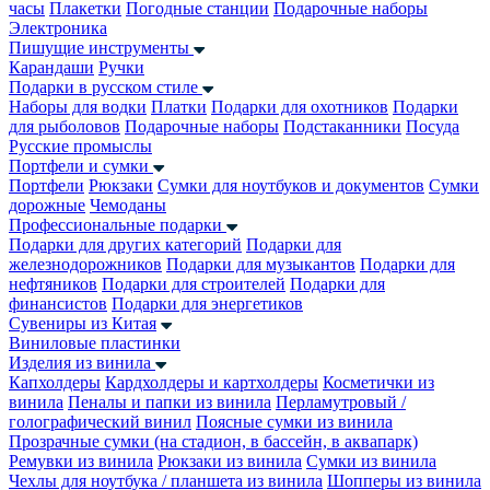
часы
Плакетки
Погодные станции
Подарочные наборы
Электроника
Пишущие инструменты
Карандаши
Ручки
Подарки в русском стиле
Наборы для водки
Платки
Подарки для охотников
Подарки
для рыболовов
Подарочные наборы
Подстаканники
Посуда
Русские промыслы
Портфели и сумки
Портфели
Рюкзаки
Сумки для ноутбуков и документов
Сумки
дорожные
Чемоданы
Профессиональные подарки
Подарки для других категорий
Подарки для
железнодорожников
Подарки для музыкантов
Подарки для
нефтяников
Подарки для строителей
Подарки для
финансистов
Подарки для энергетиков
Сувениры из Китая
Виниловые пластинки
Изделия из винила
Капхолдеры
Кардхолдеры и картхолдеры
Косметички из
винила
Пеналы и папки из винила
Перламутровый /
голографический винил
Поясные сумки из винила
Прозрачные сумки (на стадион, в бассейн, в аквапарк)
Ремувки из винила
Рюкзаки из винила
Сумки из винила
Чехлы для ноутбука / планшета из винила
Шопперы из винила