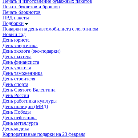
Печать и изготовление бумажных пакетов
Печать буклетов и брошюр
Печать блокнотов
ПВД пакеты
Подборки
Подарки на день автомобилиста с логотипом
Новый год
День юриста
День энергетика
День эколога (эко-подарки)
День шахтера
День финансиста
День учителя
День таможенника
День строителя
День спорта
День Святого Валентина
День России
День работника культуры
День полиции (МВД)
День Победы
День нефтяника
День металлурга
День медика
Корпоративные подарки на 23 февраля