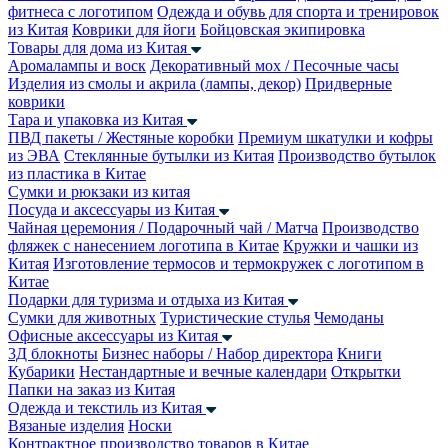
фитнеса с логотипом
Одежда и обувь для спорта и тренировок
из Китая
Коврики для йоги
Бойцовская экипировка
Товары для дома из Китая
Аромалампы и воск
Декоративный мох / Песочные часы
Изделия из смолы и акрила (лампы, декор)
Придверные
коврики
Тара и упаковка из Китая
ПВД пакеты / Жестяные коробки
Премиум шкатулки и кофры
из ЭВА
Стеклянные бутылки из Китая
Производство бутылок
из пластика в Китае
Сумки и рюкзаки из китая
Посуда и аксессуары из Китая
Чайная церемония / Подарочный чай / Матча
Производство
фляжек с нанесением логотипа в Китае
Кружки и чашки из
Китая
Изготовление термосов и термокружек с логотипом в
Китае
Подарки для туризма и отдыха из Китая
Сумки для животных
Туристические стулья
Чемоданы
Офисные аксессуары из Китая
3Д блокноты
Бизнес наборы / Набор директора
Книги
Кубарики
Нестандартные и вечные календари
Открытки
Папки на заказ из Китая
Одежда и текстиль из Китая
Вязаные изделия
Носки
Контрактное производство товаров в Китае