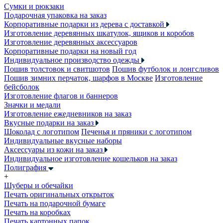
Сумки и рюкзаки
Подарочная упаковка на заказ
Корпоративные подарки из дерева с доставкой
Изготовление деревянных шкатулок, ящиков и коробов
Изготовление деревянных аксессуаров
Корпоративные подарки на новый год
Индивидуальное производство одежды
Пошив толстовок и свитшотов
Пошив футболок и лонгсливов
Пошив зимних перчаток, шарфов в Москве
Изготовление
бейсболок
Изготовление флагов и баннеров
Значки и медали
Изготовление ежедневников на заказ
Вкусные подарки на заказ
Шоколад с логотипом
Печенья и пряники с логотипом
Индивидуальные вкусные наборы
Аксессуары из кожи на заказ
Индивидуальное изготовление кошельков на заказ
Полиграфия
+
Шуберы и обечайки
Печать оригинальных открыток
Печать на подарочной бумаге
Печать на коробках
Печать картонных папок