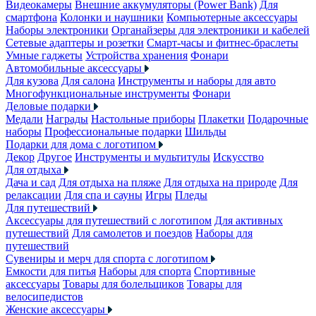
Видеокамеры
Внешние аккумуляторы (Power Bank)
Для
смартфона
Колонки и наушники
Компьютерные аксессуары
Наборы электроники
Органайзеры для электроники и кабелей
Сетевые адаптеры и розетки
Смарт-часы и фитнес-браслеты
Умные гаджеты
Устройства хранения
Фонари
Автомобильные аксессуары
Для кузова
Для салона
Инструменты и наборы для авто
Многофункциональные инструменты
Фонари
Деловые подарки
Медали
Награды
Настольные приборы
Плакетки
Подарочные
наборы
Профессиональные подарки
Шильды
Подарки для дома с логотипом
Декор
Другое
Инструменты и мультитулы
Искусство
Для отдыха
Дача и сад
Для отдыха на пляже
Для отдыха на природе
Для
релаксации
Для спа и сауны
Игры
Пледы
Для путешествий
Аксессуары для путешествий с логотипом
Для активных
путешествий
Для самолетов и поездов
Наборы для
путешествий
Сувениры и мерч для спорта с логотипом
Емкости для питья
Наборы для спорта
Спортивные
аксессуары
Товары для болельщиков
Товары для
велосипедистов
Женские аксессуары