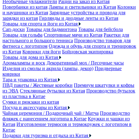
Необычные увлажнители
Рации на заказ из Китая
Повербанки из китая
Лампы и светильники из Китая
Колонки
и наушники из Китая
Зарядные устройства и провода для
зарядки из китая
Гирлянды и диодные ленты из Китая
Товары для спорта и йоги из Китая
Сап-доски
Товары для бадминтона
Товары для бейсбола
Товары для гольфа
Спортивные мячи из Китая
Ракетки для
настольного и большого тенниса
Производство товаров для
фитнеса с логотипом
Одежда и обувь для спорта и тренировок
из Китая
Коврики для йоги
Бойцовская экипировка
Товары для дома из Китая
Аромалампы и воск
Декоративный мох / Песочные часы
Изделия из смолы и акрила (лампы, декор)
Придверные
коврики
Тара и упаковка из Китая
ПВД пакеты / Жестяные коробки
Премиум шкатулки и кофры
из ЭВА
Стеклянные бутылки из Китая
Производство бутылок
из пластика в Китае
Сумки и рюкзаки из китая
Посуда и аксессуары из Китая
Чайная церемония / Подарочный чай / Матча
Производство
фляжек с нанесением логотипа в Китае
Кружки и чашки из
Китая
Изготовление термосов и термокружек с логотипом в
Китае
Подарки для туризма и отдыха из Китая