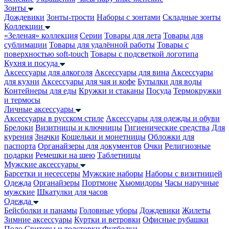
Зонты
Дождевики
Зонты-трости
Наборы с зонтами
Складные зонты
Коллекции
«Зеленая» коллекция
Серии
Товары для лета
Товары для
сублимации
Товары для удалённой работы
Товары с
поверхностью soft-touch
Товары с подсветкой логотипа
Кухня и посуда
Аксессуары для алкоголя
Аксессуары для вина
Аксессуары
для кухни
Аксессуары для чая и кофе
Бутылки для воды
Контейнеры для еды
Кружки и стаканы
Посуда
Термокружки
и термосы
Личные аксессуары
Аксессуары в русском стиле
Аксессуары для одежды и обуви
Брелоки
Визитницы и ключницы
Гигиенические средства
Для
курения
Значки
Кошельки и монетницы
Обложки для
паспорта
Органайзеры для документов
Очки
Религиозные
подарки
Ремешки на шею
Таблетницы
Мужские аксессуары
Барсетки и несессеры
Мужские наборы
Наборы с визитницей
Одежда
Органайзеры
Портмоне
Хьюмидоры
Часы наручные
мужские
Шкатулки для часов
Одежда
Бейсболки и панамы
Головные уборы
Дождевики
Жилеты
Зимние аксессуары
Куртки и ветровки
Офисные рубашки
Поло
Свитеры и толстовки
Футболки