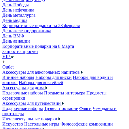
День Победы
День нефтяника
День металлурга
День медика
Корпоративные подарки на 23 февраля
День железнодорожника
День ВМФ
День авиации
Корпоративные подарки на 8 Марта
Запрос на просчет
VIP
+
Outlet
Аксессуары для алкогольных напитков
Винные наборы
Наборы для виски
Наборы для водки и
коньяка
Наборы для коктейлей
Аксессуары для дома
Подарочные наборы
Предметы интерьера
Предметы
сервировки
Аксессуары для путешествий
Подарочные наборы
Трэвел-портмоне
Фляги
Чемоданы и
портпледы
Интеллектуальные подарки
Искусство
Настольные игры
Философские композиции