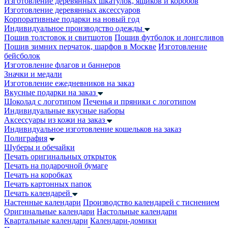
Изготовление деревянных шкатулок, ящиков и коробов
Изготовление деревянных аксессуаров
Корпоративные подарки на новый год
Индивидуальное производство одежды
Пошив толстовок и свитшотов
Пошив футболок и лонгсливов
Пошив зимних перчаток, шарфов в Москве
Изготовление
бейсболок
Изготовление флагов и баннеров
Значки и медали
Изготовление ежедневников на заказ
Вкусные подарки на заказ
Шоколад с логотипом
Печенья и пряники с логотипом
Индивидуальные вкусные наборы
Аксессуары из кожи на заказ
Индивидуальное изготовление кошельков на заказ
Полиграфия
Шуберы и обечайки
Печать оригинальных открыток
Печать на подарочной бумаге
Печать на коробках
Печать картонных папок
Печать календарей
Настенные календари
Производство календарей с тиснением
Оригинальные календари
Настольные календари
Квартальные календари
Календари-домики