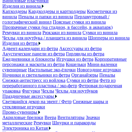
Виниловые пластинки
Изделия из винила
Капхолдеры
Кардхолдеры и картхолдеры
Косметички из
винила
Пеналы и папки из винила
Перламутровый /
голографический винил
Поясные сумки из винила
Прозрачные сумки (на стадион, в бассейн, в аквапарк)
Ремувки из винила
Рюкзаки из винила
Сумки из винила
Чехлы для ноутбука / планшета из винила
Шопперы из винила
Изделия из фетра
Адвент-календари из фетра
Аксессуары из фетра
Акустические панели из фетра
Гирлянды из фетра
Ежедневники и блокноты
Игрушки из фетра
Корпоративные
персонажи и маскоты из фетра
Кошельки
Мини-валенки
сувенирные
Настольные эко-ёлочки
Новогодние игрушки
Ночники и светильники из фетра
Органайзеры
Пеналы
Снежки-антистресс из войлока
Сумки из фетра
Фетр из
переработанного пластика / эко-фетр
Фетровая подарочная
упаковка
Фигурки
Чехлы
Чехлы для ноутбуков
Праздничные аксессуары
Светящийся декор на эвент / Фетр
Снежные шары и
стеклянные игрушки
Промо-сувениры
Акриловые брелоки
Веера
Вентиляторы
Значки
металлические
Ремувки
Шнурки и паракорды
Электроника из Китая