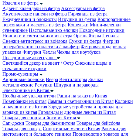
Изделия из фетра
Адвент-календари из фетра
Аксессуары из фетра
Акустические панели из фетра
Гирлянды из фетра
Ежедневники и блокноты
Игрушки из фетра
Корпоративные
персонажи и маскоты из фетра
Кошельки
Мини-валенки
сувенирные
Настольные эко-ёлочки
Новогодние игрушки
Ночники и светильники из фетра
Органайзеры
Пеналы
Снежки-антистресс из войлока
Сумки из фетра
Фетр из
переработанного пластика / эко-фетр
Фетровая подарочная
упаковка
Фигурки
Чехлы
Чехлы для ноутбуков
Праздничные аксессуары
Светящийся декор на эвент / Фетр
Снежные шары и
стеклянные игрушки
Промо-сувениры
Акриловые брелоки
Веера
Вентиляторы
Значки
металлические
Ремувки
Шнурки и паракорды
Электроника из Китая
Необычные увлажнители
Рации на заказ из Китая
Повербанки из китая
Лампы и светильники из Китая
Колонки
и наушники из Китая
Зарядные устройства и провода для
зарядки из китая
Гирлянды и диодные ленты из Китая
Товары для спорта и йоги из Китая
Сап-доски
Товары для бадминтона
Товары для бейсбола
Товары для гольфа
Спортивные мячи из Китая
Ракетки для
настольного и большого тенниса
Производство товаров для