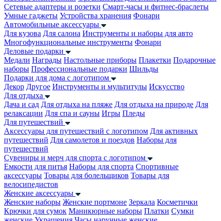
Сетевые адаптеры и розетки
Смарт-часы и фитнес-браслеты
Умные гаджеты
Устройства хранения
Фонари
Автомобильные аксессуары
Для кузова
Для салона
Инструменты и наборы для авто
Многофункциональные инструменты
Фонари
Деловые подарки
Медали
Награды
Настольные приборы
Плакетки
Подарочные
наборы
Профессиональные подарки
Шильды
Подарки для дома с логотипом
Декор
Другое
Инструменты и мультитулы
Искусство
Для отдыха
Дача и сад
Для отдыха на пляже
Для отдыха на природе
Для
релаксации
Для спа и сауны
Игры
Пледы
Для путешествий
Аксессуары для путешествий с логотипом
Для активных
путешествий
Для самолетов и поездов
Наборы для
путешествий
Сувениры и мерч для спорта с логотипом
Емкости для питья
Наборы для спорта
Спортивные
аксессуары
Товары для болельщиков
Товары для
велосипедистов
Женские аксессуары
Женские наборы
Женские портмоне
Зеркала
Косметички
Крючки для сумок
Маникюрные наборы
Платки
Сумки
женские
Украшения
Часы наручные женские