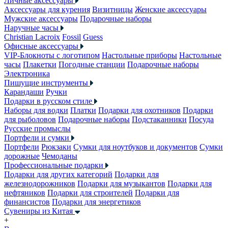
Личные аксессуары
Аксессуары для курения
Визитницы
Женские аксессуары
Мужские аксессуары
Подарочные наборы
Наручные часы
Christian Lacroix
Fossil
Guess
Офисные аксессуары
VIP-Блокноты с логотипом
Настольные приборы
Настольные
часы
Плакетки
Погодные станции
Подарочные наборы
Электроника
Пишущие инструменты
Карандаши
Ручки
Подарки в русском стиле
Наборы для водки
Платки
Подарки для охотников
Подарки
для рыболовов
Подарочные наборы
Подстаканники
Посуда
Русские промыслы
Портфели и сумки
Портфели
Рюкзаки
Сумки для ноутбуков и документов
Сумки
дорожные
Чемоданы
Профессиональные подарки
Подарки для других категорий
Подарки для
железнодорожников
Подарки для музыкантов
Подарки для
нефтяников
Подарки для строителей
Подарки для
финансистов
Подарки для энергетиков
Сувениры из Китая
+