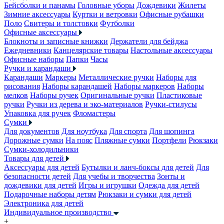
Бейсболки и панамы
Головные уборы
Дождевики
Жилеты
Зимние аксессуары
Куртки и ветровки
Офисные рубашки
Поло
Свитеры и толстовки
Футболки
Офисные аксессуары
Блокноты и записные книжки
Держатели для бейджа
Ежедневники
Канцелярские товары
Настольные аксессуары
Офисные наборы
Папки
Часы
Ручки и карандаши
Карандаши
Маркеры
Металлические ручки
Наборы для
рисования
Наборы карандашей
Наборы маркеров
Наборы
мелков
Наборы ручек
Оригинальные ручки
Пластиковые
ручки
Ручки из дерева и эко-материалов
Ручки-стилусы
Упаковка для ручек
Фломастеры
Сумки
Для документов
Для ноутбука
Для спорта
Для шопинга
Дорожные сумки
На пояс
Пляжные сумки
Портфели
Рюкзаки
Сумки-холодильники
Товары для детей
Аксессуары для детей
Бутылки и ланч-боксы для детей
Для
безопасности детей
Для учебы и творчества
Зонты и
дождевики для детей
Игры и игрушки
Одежда для детей
Подарочные наборы детям
Рюкзаки и сумки для детей
Электроника для детей
Индивидуальное производство
+