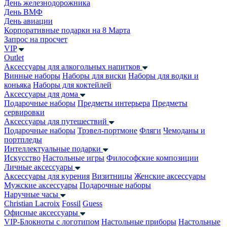
День железнодорожника
День ВМФ
День авиации
Корпоративные подарки на 8 Марта
Запрос на просчет
VIP
Outlet
Аксессуары для алкогольных напитков
Винные наборы
Наборы для виски
Наборы для водки и
коньяка
Наборы для коктейлей
Аксессуары для дома
Подарочные наборы
Предметы интерьера
Предметы
сервировки
Аксессуары для путешествий
Подарочные наборы
Трэвел-портмоне
Фляги
Чемоданы и
портпледы
Интеллектуальные подарки
Искусство
Настольные игры
Философские композиции
Личные аксессуары
Аксессуары для курения
Визитницы
Женские аксессуары
Мужские аксессуары
Подарочные наборы
Наручные часы
Christian Lacroix
Fossil
Guess
Офисные аксессуары
VIP-Блокноты с логотипом
Настольные приборы
Настольные