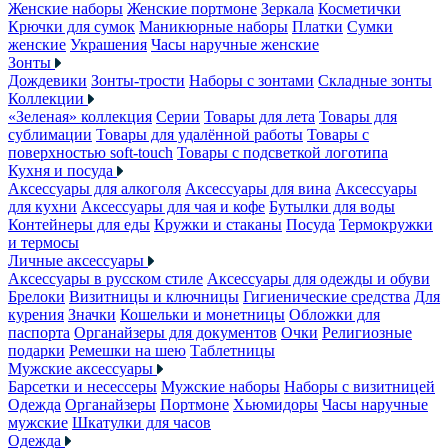
Женские наборы
Женские портмоне
Зеркала
Косметички
Крючки для сумок
Маникюрные наборы
Платки
Сумки
женские
Украшения
Часы наручные женские
Зонты
Дождевики
Зонты-трости
Наборы с зонтами
Складные зонты
Коллекции
«Зеленая» коллекция
Серии
Товары для лета
Товары для
сублимации
Товары для удалённой работы
Товары с
поверхностью soft-touch
Товары с подсветкой логотипа
Кухня и посуда
Аксессуары для алкоголя
Аксессуары для вина
Аксессуары
для кухни
Аксессуары для чая и кофе
Бутылки для воды
Контейнеры для еды
Кружки и стаканы
Посуда
Термокружки
и термосы
Личные аксессуары
Аксессуары в русском стиле
Аксессуары для одежды и обуви
Брелоки
Визитницы и ключницы
Гигиенические средства
Для
курения
Значки
Кошельки и монетницы
Обложки для
паспорта
Органайзеры для документов
Очки
Религиозные
подарки
Ремешки на шею
Таблетницы
Мужские аксессуары
Барсетки и несессеры
Мужские наборы
Наборы с визитницей
Одежда
Органайзеры
Портмоне
Хьюмидоры
Часы наручные
мужские
Шкатулки для часов
Одежда