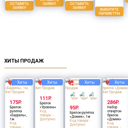
ОСТАВИТЬ
ЗАЯВКУ
ОСТАВИТЬ
ЗАЯВКУ
ЗАЯВКУ
ВЫБЕРИТЕ
ПАРАМЕТРЫ
ХИТЫ ПРОДАЖ
Хиты
Хиты
Хиты
Хиты
111Р.
175Р.
286Р.
Брелок
95Р.
Брелок-
«Уровень»
Набор
рулетка
Код
отверток-
Брелок-рулетка
«Баррель»,
товара: -
брелок
«Домик», 1м
1м
Доступно:
«Домик»
Код товара: -
Код
Код
Доступно:
товара: -
товара: -