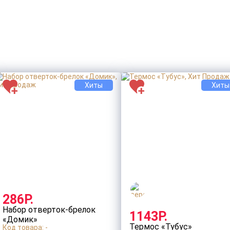
Хиты
Хиты
286Р.
Набор отверток-брелок
1143Р.
«Домик»
Термос «Тубус»
Код товара: -