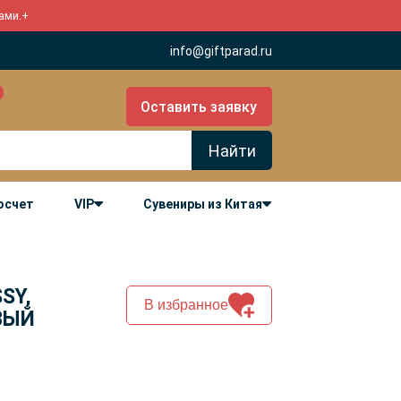
ами.
+
info@giftparad.ru
Оставить заявку
Найти
росчет
VIP
Сувениры из Китая
SY,
В избранное
ВЫЙ