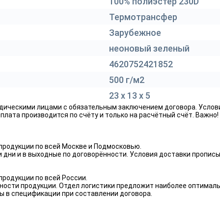
100% полиэстер 230D
Термотрансфер
Зарубежное
неоновый зеленый
4620752421852
500 г/м2
23 х 13 х 5
дическими лицами с обязательным заключением договора. Услов
лата производится по счёту и только на расчётный счёт. Важно!
родукции по всей Москве и Подмосковью.
 дни и в выходные по договорённости. Условия доставки пропис
родукции по всей России.
ности продукции. Отдел логистики предложит наиболее оптималь
ы в спецификации при составлении договора.