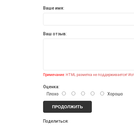
День железнодорожника
Ваше имя:
День ВМФ
День авиации
Ваш отзыв:
Корпоративные подарки
на 8 Марта
Примечание:
HTML разметка не поддерживается! Исп
Оценка:
Плохо
Хорошо
ПРОДОЛЖИТЬ
Поделиться: