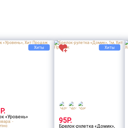
Хиты
Хиты
Р.
ок «Уровень»
95Р.
вара: -
пно:
Брелок-рулетка «Домик»,