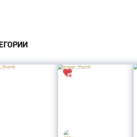
ЕГОРИИ
*
1
2
*
Товар:
Термос для еды «301» в чехле
Тираж
*
Тип нанесения
*
Макет для нанесения
*
Заполните все обязательные поля
ДАЛЕЕ