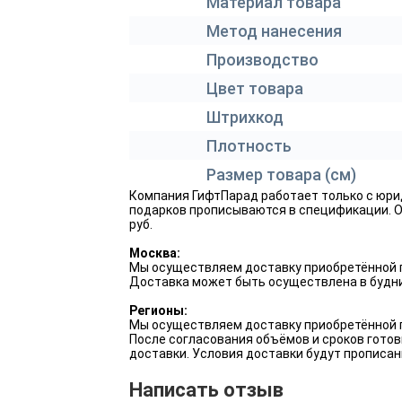
Материал товара
Кухня и посуда
День Святого Валентина
Профессиональные
Подарки для туризма и
подарки
отдыха из Китая
Метод нанесения
Личные аксессуары
День России
Производство
Офисные аксессуары из
Китая
Цвет товара
Мужские аксессуары
День работника культуры
Штрихкод
Одежда и текстиль из
Одежда
День полиции (МВД)
Плотность
Китая
Размер товара (см)
Офисные аксессуары
День Победы
Контрактное
Компания ГифтПарад работает только с юри
производство товаров в
подарков прописываются в спецификации. Оп
Ручки и карандаши
День нефтяника
Китае
руб.
Москва:
Сумки
День металлурга
Изготовление игр и
Мы осуществляем доставку приобретённой п
игрушек с нанесением
Доставка может быть осуществлена в будни
логотипа в Китае
Товары для детей
День медика
Регионы:
Мы осуществляем доставку приобретённой п
После согласования объёмов и сроков готов
Зонты из китая
Корпоративные подарки
доставки. Условия доставки будут прописан
на 23 февраля
Написать отзыв