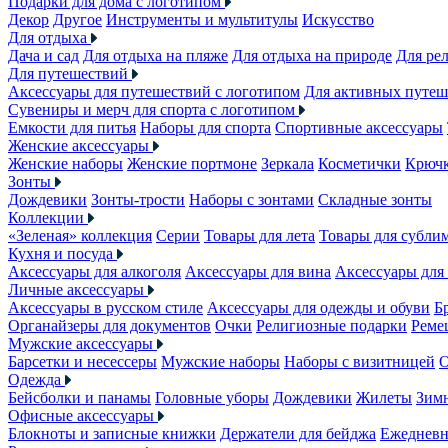
Подарки для дома с логотипом
Декор
Другое
Инструменты и мультитулы
Искусство
Для отдыха
Дача и сад
Для отдыха на пляже
Для отдыха на природе
Для ре
Для путешествий
Аксессуары для путешествий с логотипом
Для активных путеш
Сувениры и мерч для спорта с логотипом
Емкости для питья
Наборы для спорта
Спортивные аксессуары
Женские аксессуары
Женские наборы
Женские портмоне
Зеркала
Косметички
Крючк
Зонты
Дождевики
Зонты-трости
Наборы с зонтами
Складные зонты
Коллекции
«Зеленая» коллекция
Серии
Товары для лета
Товары для субли
Кухня и посуда
Аксессуары для алкоголя
Аксессуары для вина
Аксессуары для
Личные аксессуары
Аксессуары в русском стиле
Аксессуары для одежды и обуви
Б
Органайзеры для документов
Очки
Религиозные подарки
Реме
Мужские аксессуары
Барсетки и несессеры
Мужские наборы
Наборы с визитницей
О
Одежда
Бейсболки и панамы
Головные уборы
Дождевики
Жилеты
Зимн
Офисные аксессуары
Блокноты и записные книжки
Держатели для бейджа
Ежеднев