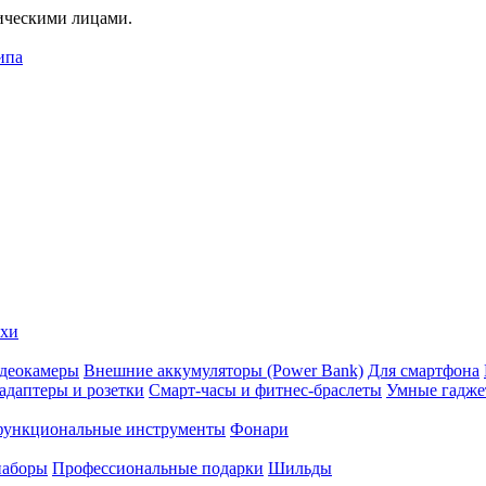
дическими лицами.
ипа
ехи
деокамеры
Внешние аккумуляторы (Power Bank)
Для смартфона
адаптеры и розетки
Смарт-часы и фитнес-браслеты
Умные гадж
ункциональные инструменты
Фонари
наборы
Профессиональные подарки
Шильды