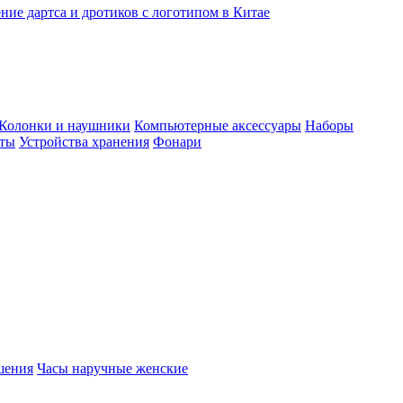
ние дартса и дротиков с логотипом в Китае
Колонки и наушники
Компьютерные аксессуары
Наборы
еты
Устройства хранения
Фонари
шения
Часы наручные женские