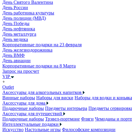
День Святого Валентина
День России
День работника культуры
День полиции (МВД)
День Победы
День нефтяника
День металлурга
День медика
Корпоративные подарки на 23 февраля
День железнодорожника
День ВМФ
День авиации
Корпоративные подарки на 8 Марта
Запрос на просчет
VIP
+
Outlet
Аксессуары для алкогольных напитков
Винные наборы
Наборы для виски
Наборы для водки и коньяк
Аксессуары для дома
Подарочные наборы
Предметы интерьера
Предметы сервировк
Аксессуары для путешествий
Подарочные наборы
Трэвел-портмоне
Фляги
Чемоданы и порт
Интеллектуальные подарки
Искусство
Настольные игры
Философские композиции