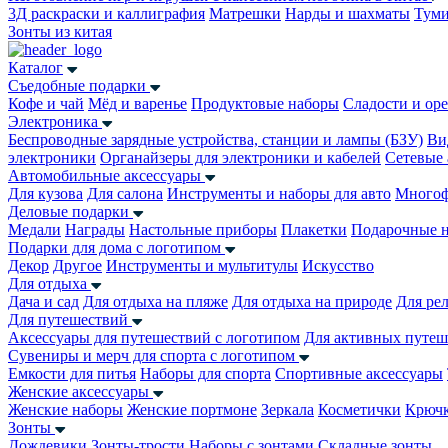
3Д раскраски и каллиграфия
Матрешки
Нарды и шахматы
Тум
Зонты из китая
Каталог
Съедобные подарки
Кофе и чай
Мёд и варенье
Продуктовые наборы
Сладости и ор
Электроника
Беспроводные зарядные устройства, станции и лампы (БЗУ)
Ви
электроники
Органайзеры для электроники и кабелей
Сетевые 
Автомобильные аксессуары
Для кузова
Для салона
Инструменты и наборы для авто
Многоф
Деловые подарки
Медали
Награды
Настольные приборы
Плакетки
Подарочные 
Подарки для дома с логотипом
Декор
Другое
Инструменты и мультитулы
Искусство
Для отдыха
Дача и сад
Для отдыха на пляже
Для отдыха на природе
Для ре
Для путешествий
Аксессуары для путешествий с логотипом
Для активных путеш
Сувениры и мерч для спорта с логотипом
Емкости для питья
Наборы для спорта
Спортивные аксессуары
Женские аксессуары
Женские наборы
Женские портмоне
Зеркала
Косметички
Крючк
Зонты
Дождевики
Зонты-трости
Наборы с зонтами
Складные зонты