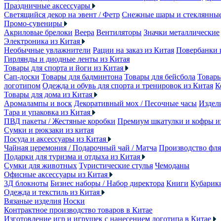
Праздничные аксессуары
Светящийся декор на эвент / Фетр
Снежные шары и стеклянны
Промо-сувениры
Акриловые брелоки
Веера
Вентиляторы
Значки металлические
Электроника из Китая
Необычные увлажнители
Рации на заказ из Китая
Повербанки 
Гирлянды и диодные ленты из Китая
Товары для спорта и йоги из Китая
Сап-доски
Товары для бадминтона
Товары для бейсбола
Товары
логотипом
Одежда и обувь для спорта и тренировок из Китая
К
Товары для дома из Китая
Аромалампы и воск
Декоративный мох / Песочные часы
Издели
Тара и упаковка из Китая
ПВД пакеты / Жестяные коробки
Премиум шкатулки и кофры 
Сумки и рюкзаки из китая
Посуда и аксессуары из Китая
Чайная церемония / Подарочный чай / Матча
Производство фля
Подарки для туризма и отдыха из Китая
Сумки для животных
Туристические стулья
Чемоданы
Офисные аксессуары из Китая
3Д блокноты
Бизнес наборы / Набор директора
Книги
Кубарик
Одежда и текстиль из Китая
Вязаные изделия
Носки
Контрактное производство товаров в Китае
Изготовление игр и игрушек с нанесением логотипа в Китае