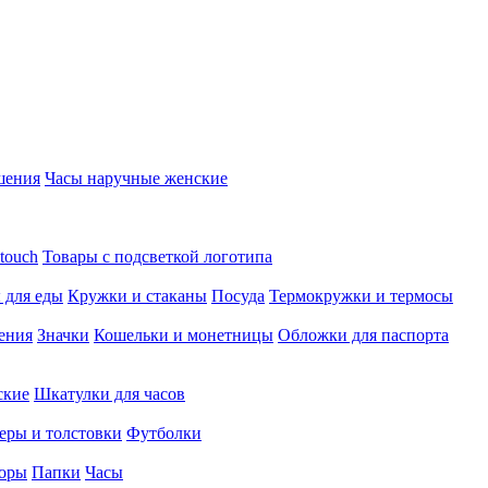
шения
Часы наручные женские
touch
Товары с подсветкой логотипа
 для еды
Кружки и стаканы
Посуда
Термокружки и термосы
ения
Значки
Кошельки и монетницы
Обложки для паспорта
ские
Шкатулки для часов
еры и толстовки
Футболки
оры
Папки
Часы