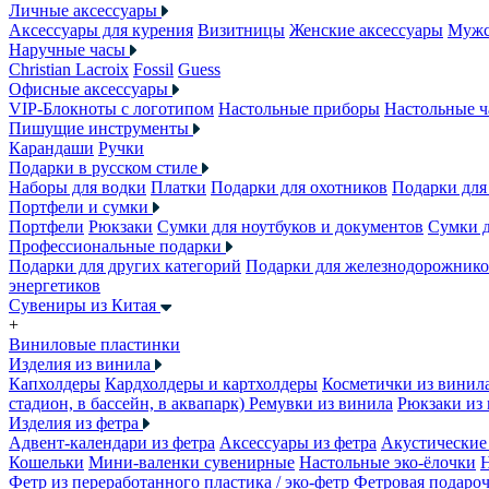
Личные аксессуары
Аксессуары для курения
Визитницы
Женские аксессуары
Мужс
Наручные часы
Christian Lacroix
Fossil
Guess
Офисные аксессуары
VIP-Блокноты с логотипом
Настольные приборы
Настольные ч
Пишущие инструменты
Карандаши
Ручки
Подарки в русском стиле
Наборы для водки
Платки
Подарки для охотников
Подарки для
Портфели и сумки
Портфели
Рюкзаки
Сумки для ноутбуков и документов
Сумки 
Профессиональные подарки
Подарки для других категорий
Подарки для железнодорожник
энергетиков
Сувениры из Китая
+
Виниловые пластинки
Изделия из винила
Капхолдеры
Кардхолдеры и картхолдеры
Косметички из винил
стадион, в бассейн, в аквапарк)
Ремувки из винила
Рюкзаки из
Изделия из фетра
Адвент-календари из фетра
Аксессуары из фетра
Акустические 
Кошельки
Мини-валенки сувенирные
Настольные эко-ёлочки
Фетр из переработанного пластика / эко-фетр
Фетровая подароч