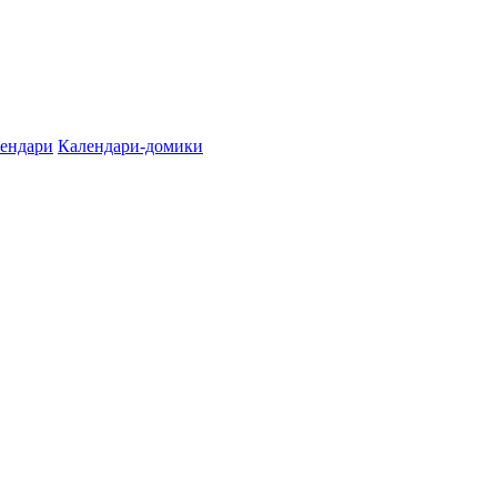
лендари
Календари-домики