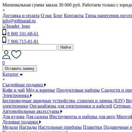
Минимальная сумма заказа 30 000 руб. Работаем только с юри
+
Доставка и оплата
О нас
Блог
Контакты
Типы нанесения логот
info@giftparad.ru
8 800 101-68-61
7 906 715-81-81
Найти
0
Оставить заявку
Каталог
+
Съедобные подарки
Кофе и чай
Мёд и варенье
Продуктовые наборы
Сладости и ор
Электроника
Беспроводные зарядные устройства, станции и лампы (БЗУ)
Ви
электроники
Органайзеры для электроники и кабелей
Сетевые 
Автомобильные аксессуары
Для кузова
Для салона
Инструменты и наборы для авто
Многоф
Деловые подарки
Медали
Награды
Настольные приборы
Плакетки
Подарочные 