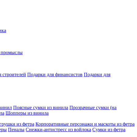
ика
е промыслы
я строителей
Подарки для финансистов
Подарки для
винил
Поясные сумки из винила
Прозрачные сумки (на
ла
Шопперы из винила
грушки из фетра
Корпоративные персонажи и маскоты из фетра
еры
Пеналы
Снежки-антистресс из войлока
Сумки из фетра