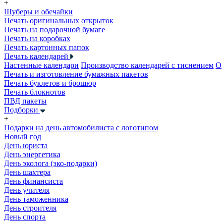
+
Шуберы и обечайки
Печать оригинальных открыток
Печать на подарочной бумаге
Печать на коробках
Печать картонных папок
Печать календарей
Настенные календари
Производство календарей с тиснением
О
Печать и изготовление бумажных пакетов
Печать буклетов и брошюр
Печать блокнотов
ПВД пакеты
Подборки
+
Подарки на день автомобилиста с логотипом
Новый год
День юриста
День энергетика
День эколога (эко-подарки)
День шахтера
День финансиста
День учителя
День таможенника
День строителя
День спорта