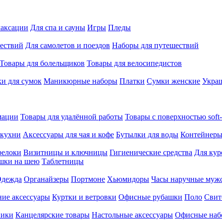
лаксации
Для спа и сауны
Игры
Пледы
ествий
Для самолетов и поездов
Наборы для путешествий
Товары для болельщиков
Товары для велосипедистов
и для сумок
Маникюрные наборы
Платки
Сумки женские
Укра
мации
Товары для удалённой работы
Товары с поверхностью soft-
 кухни
Аксессуары для чая и кофе
Бутылки для воды
Контейнеры
релоки
Визитницы и ключницы
Гигиенические средства
Для кур
шки на шею
Таблетницы
дежда
Органайзеры
Портмоне
Хьюмидоры
Часы наручные муж
ие аксессуары
Куртки и ветровки
Офисные рубашки
Поло
Свит
ники
Канцелярские товары
Настольные аксессуары
Офисные наб