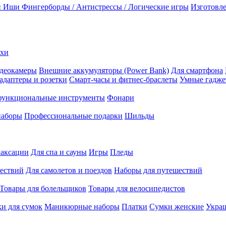
и Иши
Фингерборды / Антистрессы / Логические игры
Изготовле
ехи
деокамеры
Внешние аккумуляторы (Power Bank)
Для смартфона
адаптеры и розетки
Смарт-часы и фитнес-браслеты
Умные гадж
ункциональные инструменты
Фонари
наборы
Профессиональные подарки
Шильды
лаксации
Для спа и сауны
Игры
Пледы
ествий
Для самолетов и поездов
Наборы для путешествий
Товары для болельщиков
Товары для велосипедистов
и для сумок
Маникюрные наборы
Платки
Сумки женские
Укра