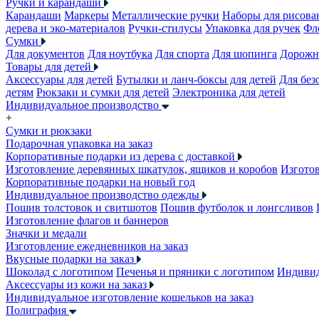
Ручки и карандаши
Карандаши
Маркеры
Металлические ручки
Наборы для рисова
дерева и эко-материалов
Ручки-стилусы
Упаковка для ручек
Фл
Сумки
Для документов
Для ноутбука
Для спорта
Для шопинга
Дорожн
Товары для детей
Аксессуары для детей
Бутылки и ланч-боксы для детей
Для без
детям
Рюкзаки и сумки для детей
Электроника для детей
Индивидуальное производство
+
Сумки и рюкзаки
Подарочная упаковка на заказ
Корпоративные подарки из дерева с доставкой
Изготовление деревянных шкатулок, ящиков и коробов
Изготов
Корпоративные подарки на новый год
Индивидуальное производство одежды
Пошив толстовок и свитшотов
Пошив футболок и лонгсливов
Изготовление флагов и баннеров
Значки и медали
Изготовление ежедневников на заказ
Вкусные подарки на заказ
Шоколад с логотипом
Печенья и пряники с логотипом
Индивид
Аксессуары из кожи на заказ
Индивидуальное изготовление кошельков на заказ
Полиграфия