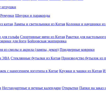
е игрушки
Ремувки
Шнурки и паракорды
из китая
Лампы и светильники из Китая
Колонки и наушники из
 для гольфа
Спортивные мячи из Китая
Ракетки для настольног
оврики для йоги
Бойцовская экипировка
я из смолы и акрила (лампы, декор)
Придверные коврики
из ЭВА
Стеклянные бутылки из Китая
Производство бутылок из п
жек с нанесением логотипа в Китае
Кружки и чашки из Китая
И
и
Нестандартные и вечные календари
Открытки
Папки на заказ 