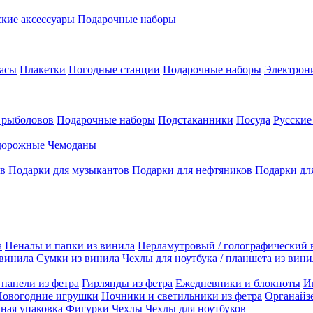
кие аксессуары
Подарочные наборы
асы
Плакетки
Погодные станции
Подарочные наборы
Электрон
 рыболовов
Подарочные наборы
Подстаканники
Посуда
Русски
дорожные
Чемоданы
ов
Подарки для музыкантов
Подарки для нефтяников
Подарки дл
а
Пеналы и папки из винила
Перламутровый / голографический 
 винила
Сумки из винила
Чехлы для ноутбука / планшета из вини
панели из фетра
Гирлянды из фетра
Ежедневники и блокноты
И
Новогодние игрушки
Ночники и светильники из фетра
Органайз
ная упаковка
Фигурки
Чехлы
Чехлы для ноутбуков