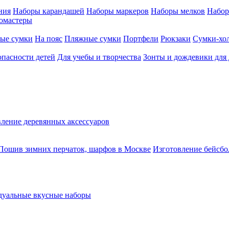
ния
Наборы карандашей
Наборы маркеров
Наборы мелков
Набор
омастеры
ые сумки
На пояс
Пляжные сумки
Портфели
Рюкзаки
Сумки-хо
опасности детей
Для учебы и творчества
Зонты и дождевики для 
ление деревянных аксессуаров
Пошив зимних перчаток, шарфов в Москве
Изготовление бейсбо
уальные вкусные наборы