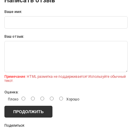
Написать отзыв
Ваше имя:
Ваш отзыв:
*
Примечание:
HTML разметка не поддерживается! Используйте обычный
текст.
1
2
*
Оценка:
Плохо
Хорошо
Товар:
Термос для еды «301» в чехле
Тираж
*
ПРОДОЛЖИТЬ
Тип нанесения
*
Поделиться: