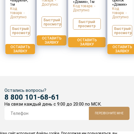
«Баррель»,
товара: -
брелок
«Домик», 1м
1м
Доступно:
«Домик»
Код товара: -
Код
Код
Доступно:
товара: -
товара: -
Доступно:
Доступно:
Быстрый
Быстрый
просмотр
просмотр
Быстрый
Быстрый
просмотр
просмотр
ОСТАВИТЬ
ОСТАВИТЬ
ЗАЯВКУ
ЗАЯВКУ
ОСТАВИТЬ
ОСТАВИТЬ
ЗАЯВКУ
ЗАЯВКУ
Остались вопросы?
8 800 101-68-61
На связи каждый день с 9:00 до 20:00 по МСК.
ПЕРЕЗВОНИТЕ МНЕ
Наш сайт использует файлы cookie. Продолжая им пользоваться, вы