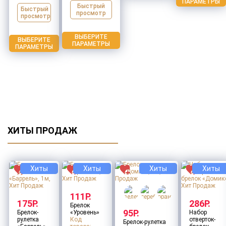
ПАРАМЕТРЫ
Быстрый
Быстрый
просмотр
просмотр
ВЫБЕРИТЕ
ВЫБЕРИТЕ
ПАРАМЕТРЫ
ПАРАМЕТРЫ
ХИТЫ ПРОДАЖ
Хиты
Хиты
Хиты
Хиты
111Р.
175Р.
286Р.
Брелок
95Р.
Брелок-
«Уровень»
Набор
рулетка
Код
отверток-
Брелок-рулетка