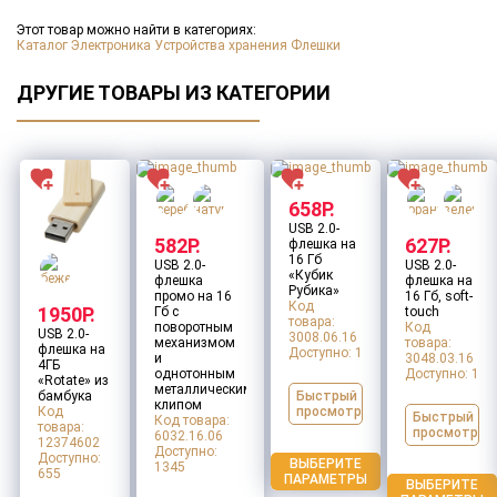
Макет для нанесения
*
Этот товар можно найти в категориях:
Каталог
Электроника
Устройства хранения
Флешки
Заполните все обязательные поля
ДАЛЕЕ
ДРУГИЕ ТОВАРЫ ИЗ КАТЕГОРИИ
Оставить заявку
658Р.
USB 2.0-
582Р.
627Р.
флешка на
16 Гб
USB 2.0-
USB 2.0-
«Кубик
флешка
флешка на
Рубика»
промо на 16
16 Гб, soft-
Код
1950Р.
Гб с
touch
товара:
поворотным
Код
USB 2.0-
3008.06.16
механизмом
товара:
флешка на
Доступно:
1
и
3048.03.16
4ГБ
однотонным
Доступно:
1
«Rotate» из
металлическим
бамбука
Быстрый
клипом
Код
просмотр
Быстрый
Код товара:
товара:
просмотр
6032.16.06
12374602
Доступно:
Доступно:
ВЫБЕРИТЕ
1345
655
ПАРАМЕТРЫ
ВЫБЕРИТЕ