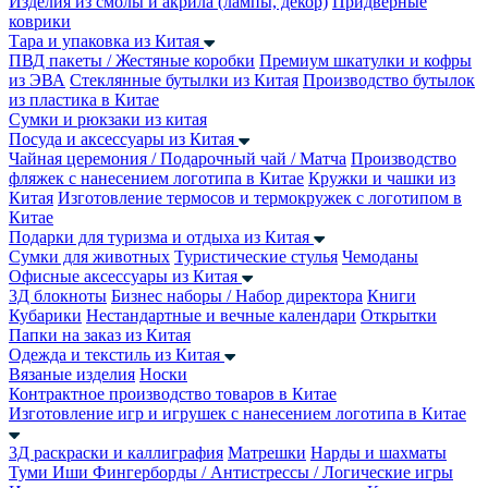
Изделия из смолы и акрила (лампы, декор)
Придверные
коврики
Тара и упаковка из Китая
ПВД пакеты / Жестяные коробки
Премиум шкатулки и кофры
из ЭВА
Стеклянные бутылки из Китая
Производство бутылок
из пластика в Китае
Сумки и рюкзаки из китая
Посуда и аксессуары из Китая
Чайная церемония / Подарочный чай / Матча
Производство
фляжек с нанесением логотипа в Китае
Кружки и чашки из
Китая
Изготовление термосов и термокружек с логотипом в
Китае
Подарки для туризма и отдыха из Китая
Сумки для животных
Туристические стулья
Чемоданы
Офисные аксессуары из Китая
3Д блокноты
Бизнес наборы / Набор директора
Книги
Кубарики
Нестандартные и вечные календари
Открытки
Папки на заказ из Китая
Одежда и текстиль из Китая
Вязаные изделия
Носки
Контрактное производство товаров в Китае
Изготовление игр и игрушек с нанесением логотипа в Китае
3Д раскраски и каллиграфия
Матрешки
Нарды и шахматы
Туми Иши
Фингерборды / Антистрессы / Логические игры