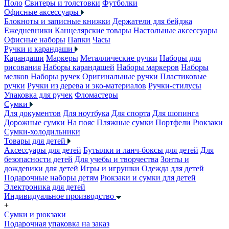
Поло
Свитеры и толстовки
Футболки
Офисные аксессуары
Блокноты и записные книжки
Держатели для бейджа
Ежедневники
Канцелярские товары
Настольные аксессуары
Офисные наборы
Папки
Часы
Ручки и карандаши
Карандаши
Маркеры
Металлические ручки
Наборы для
рисования
Наборы карандашей
Наборы маркеров
Наборы
мелков
Наборы ручек
Оригинальные ручки
Пластиковые
ручки
Ручки из дерева и эко-материалов
Ручки-стилусы
Упаковка для ручек
Фломастеры
Сумки
Для документов
Для ноутбука
Для спорта
Для шопинга
Дорожные сумки
На пояс
Пляжные сумки
Портфели
Рюкзаки
Сумки-холодильники
Товары для детей
Аксессуары для детей
Бутылки и ланч-боксы для детей
Для
безопасности детей
Для учебы и творчества
Зонты и
дождевики для детей
Игры и игрушки
Одежда для детей
Подарочные наборы детям
Рюкзаки и сумки для детей
Электроника для детей
Индивидуальное производство
+
Сумки и рюкзаки
Подарочная упаковка на заказ