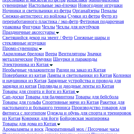
сувенирные
Настольные эко-ёлочки
Новогодние игрушки
Ночники и светильники из фетра
Органайзеры
Пеналы
Снежки-антистресс из войлока
Сумки из фетра
Фетр из
переработанного пластика / эко-фетр
Фетровая подарочная
упаковка
Фигурки
Чехлы
Чехлы для ноутбуков
Праздничные аксессуары
Светящийся декор на эвент / Фетр
Снежные шары и
стеклянные игрушки
Промо-сувениры
Акриловые брелоки
Веера
Вентиляторы
Значки
металлические
Ремувки
Шнурки и паракорды
Электроника из Китая
Необычные увлажнители
Рации на заказ из Китая
Повербанки из китая
Лампы и светильники из Китая
Колонки
и наушники из Китая
Зарядные устройства и провода для
зарядки из китая
Гирлянды и диодные ленты из Китая
Товары для спорта и йоги из Китая
Сап-доски
Товары для бадминтона
Товары для бейсбола
Товары для гольфа
Спортивные мячи из Китая
Ракетки для
настольного и большого тенниса
Производство товаров для
фитнеса с логотипом
Одежда и обувь для спорта и тренировок
из Китая
Коврики для йоги
Бойцовская экипировка
Товары для дома из Китая
Аромалампы и воск
Декоративный мох / Песочные часы