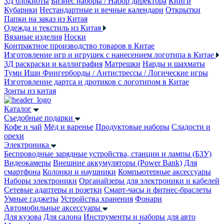
3Д блокноты
Бизнес наборы / Набор директора
Книги
Кубарики
Нестандартные и вечные календари
Открытки
Папки на заказ из Китая
Одежда и текстиль из Китая
Вязаные изделия
Носки
Контрактное производство товаров в Китае
Изготовление игр и игрушек с нанесением логотипа в Китае
3Д раскраски и каллиграфия
Матрешки
Нарды и шахматы
Туми Иши
Фингерборды / Антистрессы / Логические игры
Изготовление дартса и дротиков с логотипом в Китае
Зонты из китая
Каталог
Съедобные подарки
Кофе и чай
Мёд и варенье
Продуктовые наборы
Сладости и
орехи
Электроника
Беспроводные зарядные устройства, станции и лампы (БЗУ)
Видеокамеры
Внешние аккумуляторы (Power Bank)
Для
смартфона
Колонки и наушники
Компьютерные аксессуары
Наборы электроники
Органайзеры для электроники и кабелей
Сетевые адаптеры и розетки
Смарт-часы и фитнес-браслеты
Умные гаджеты
Устройства хранения
Фонари
Автомобильные аксессуары
Для кузова
Для салона
Инструменты и наборы для авто