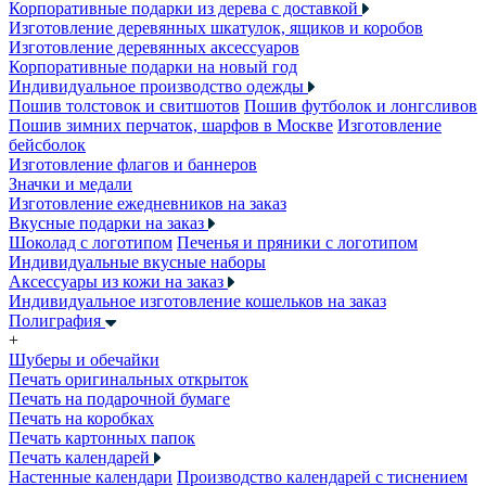
Корпоративные подарки из дерева с доставкой
Изготовление деревянных шкатулок, ящиков и коробов
Изготовление деревянных аксессуаров
Корпоративные подарки на новый год
Индивидуальное производство одежды
Пошив толстовок и свитшотов
Пошив футболок и лонгсливов
Пошив зимних перчаток, шарфов в Москве
Изготовление
бейсболок
Изготовление флагов и баннеров
Значки и медали
Изготовление ежедневников на заказ
Вкусные подарки на заказ
Шоколад с логотипом
Печенья и пряники с логотипом
Индивидуальные вкусные наборы
Аксессуары из кожи на заказ
Индивидуальное изготовление кошельков на заказ
Полиграфия
+
Шуберы и обечайки
Печать оригинальных открыток
Печать на подарочной бумаге
Печать на коробках
Печать картонных папок
Печать календарей
Настенные календари
Производство календарей с тиснением