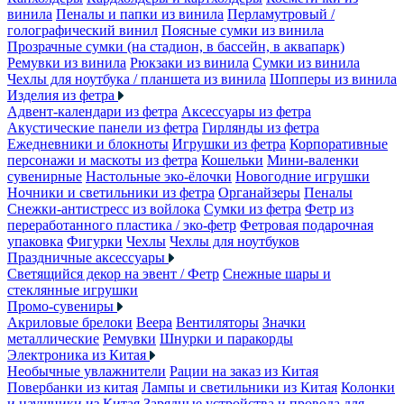
винила
Пеналы и папки из винила
Перламутровый /
голографический винил
Поясные сумки из винила
Прозрачные сумки (на стадион, в бассейн, в аквапарк)
Ремувки из винила
Рюкзаки из винила
Сумки из винила
Чехлы для ноутбука / планшета из винила
Шопперы из винила
Изделия из фетра
Адвент-календари из фетра
Аксессуары из фетра
Акустические панели из фетра
Гирлянды из фетра
Ежедневники и блокноты
Игрушки из фетра
Корпоративные
персонажи и маскоты из фетра
Кошельки
Мини-валенки
сувенирные
Настольные эко-ёлочки
Новогодние игрушки
Ночники и светильники из фетра
Органайзеры
Пеналы
Снежки-антистресс из войлока
Сумки из фетра
Фетр из
переработанного пластика / эко-фетр
Фетровая подарочная
упаковка
Фигурки
Чехлы
Чехлы для ноутбуков
Праздничные аксессуары
Светящийся декор на эвент / Фетр
Снежные шары и
стеклянные игрушки
Промо-сувениры
Акриловые брелоки
Веера
Вентиляторы
Значки
металлические
Ремувки
Шнурки и паракорды
Электроника из Китая
Необычные увлажнители
Рации на заказ из Китая
Повербанки из китая
Лампы и светильники из Китая
Колонки
и наушники из Китая
Зарядные устройства и провода для