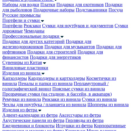
Наборы для водки
Платки
Подарки для охотников
Подарки
для рыболовов
Подарочные наборы
Подстаканники
Посуда
Русские промыслы
Портфели и сумки
Портфели
Рюкзаки
Сумки для ноутбуков и документов
Сумки
дорожные
Чемоданы
Профессиональные подарки
Подарки для других категорий
Подарки для
железнодорожников
Подарки для музыкантов
Подарки для
нефтяников
Подарки для строителей
Подарки для
финансистов
Подарки для энергетиков
Сувениры из Китая
Виниловые пластинки
Изделия из винила
Капхолдеры
Кардхолдеры и картхолдеры
Косметички из
винила
Пеналы и папки из винила
Перламутровый /
голографический винил
Поясные сумки из винила
Прозрачные сумки (на стадион, в бассейн, в аквапарк)
Ремувки из винила
Рюкзаки из винила
Сумки из винила
Чехлы для ноутбука / планшета из винила
Шопперы из винила
Изделия из фетра
Адвент-календари из фетра
Аксессуары из фетра
Акустические панели из фетра
Гирлянды из фетра
Ежедневники и блокноты
Игрушки из фетра
Корпоративные
персонажи и маскоты из фетра
Кошельки
Мини-валенки