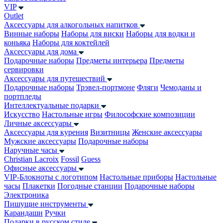
VIP
Outlet
Аксессуары для алкогольных напитков
Винные наборы
Наборы для виски
Наборы для водки и
коньяка
Наборы для коктейлей
Аксессуары для дома
Подарочные наборы
Предметы интерьера
Предметы
сервировки
Аксессуары для путешествий
Подарочные наборы
Трэвел-портмоне
Фляги
Чемоданы и
портпледы
Интеллектуальные подарки
Искусство
Настольные игры
Философские композиции
Личные аксессуары
Аксессуары для курения
Визитницы
Женские аксессуары
Мужские аксессуары
Подарочные наборы
Наручные часы
Christian Lacroix
Fossil
Guess
Офисные аксессуары
VIP-Блокноты с логотипом
Настольные приборы
Настольные
часы
Плакетки
Погодные станции
Подарочные наборы
Электроника
Пишущие инструменты
Карандаши
Ручки
Подарки в русском стиле