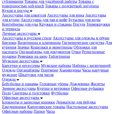
сублимации
Товары для удалённой работы
Товары с
поверхностью soft-touch
Товары с подсветкой логотипа
Кухня и посуда
Аксессуары для алкоголя
Аксессуары для вина
Аксессуары
для кухни
Аксессуары для чая и кофе
Бутылки для воды
Контейнеры для еды
Кружки и стаканы
Посуда
Термокружки
и термосы
Личные аксессуары
Аксессуары в русском стиле
Аксессуары для одежды и обуви
Брелоки
Визитницы и ключницы
Гигиенические средства
Для
курения
Значки
Кошельки и монетницы
Обложки для
паспорта
Органайзеры для документов
Очки
Религиозные
подарки
Ремешки на шею
Таблетницы
Мужские аксессуары
Барсетки и несессеры
Мужские наборы
Наборы с визитницей
Одежда
Органайзеры
Портмоне
Хьюмидоры
Часы наручные
мужские
Шкатулки для часов
Одежда
Бейсболки и панамы
Головные уборы
Дождевики
Жилеты
Зимние аксессуары
Куртки и ветровки
Офисные рубашки
Поло
Свитеры и толстовки
Футболки
Офисные аксессуары
Блокноты и записные книжки
Держатели для бейджа
Ежедневники
Канцелярские товары
Настольные аксессуары
Офисные наборы
Папки
Часы