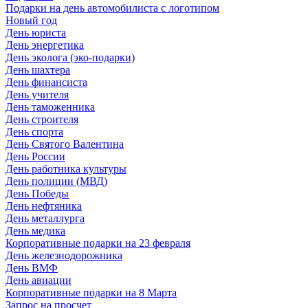
Подарки на день автомобилиста с логотипом
Новый год
День юриста
День энергетика
День эколога (эко-подарки)
День шахтера
День финансиста
День учителя
День таможенника
День строителя
День спорта
День Святого Валентина
День России
День работника культуры
День полиции (МВД)
День Победы
День нефтяника
День металлурга
День медика
Корпоративные подарки на 23 февраля
День железнодорожника
День ВМФ
День авиации
Корпоративные подарки на 8 Марта
Запрос на просчет