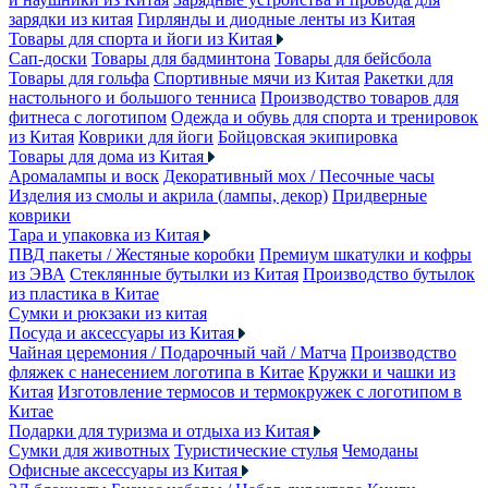
зарядки из китая
Гирлянды и диодные ленты из Китая
Товары для спорта и йоги из Китая
Сап-доски
Товары для бадминтона
Товары для бейсбола
Товары для гольфа
Спортивные мячи из Китая
Ракетки для
настольного и большого тенниса
Производство товаров для
фитнеса с логотипом
Одежда и обувь для спорта и тренировок
из Китая
Коврики для йоги
Бойцовская экипировка
Товары для дома из Китая
Аромалампы и воск
Декоративный мох / Песочные часы
Изделия из смолы и акрила (лампы, декор)
Придверные
коврики
Тара и упаковка из Китая
ПВД пакеты / Жестяные коробки
Премиум шкатулки и кофры
из ЭВА
Стеклянные бутылки из Китая
Производство бутылок
из пластика в Китае
Сумки и рюкзаки из китая
Посуда и аксессуары из Китая
Чайная церемония / Подарочный чай / Матча
Производство
фляжек с нанесением логотипа в Китае
Кружки и чашки из
Китая
Изготовление термосов и термокружек с логотипом в
Китае
Подарки для туризма и отдыха из Китая
Сумки для животных
Туристические стулья
Чемоданы
Офисные аксессуары из Китая