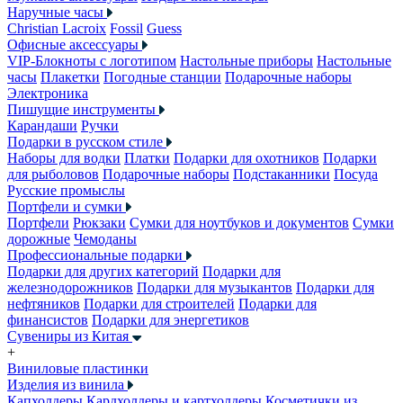
Наручные часы
Christian Lacroix
Fossil
Guess
Офисные аксессуары
VIP-Блокноты с логотипом
Настольные приборы
Настольные
часы
Плакетки
Погодные станции
Подарочные наборы
Электроника
Пишущие инструменты
Карандаши
Ручки
Подарки в русском стиле
Наборы для водки
Платки
Подарки для охотников
Подарки
для рыболовов
Подарочные наборы
Подстаканники
Посуда
Русские промыслы
Портфели и сумки
Портфели
Рюкзаки
Сумки для ноутбуков и документов
Сумки
дорожные
Чемоданы
Профессиональные подарки
Подарки для других категорий
Подарки для
железнодорожников
Подарки для музыкантов
Подарки для
нефтяников
Подарки для строителей
Подарки для
финансистов
Подарки для энергетиков
Сувениры из Китая
+
Виниловые пластинки
Изделия из винила
Капхолдеры
Кардхолдеры и картхолдеры
Косметички из