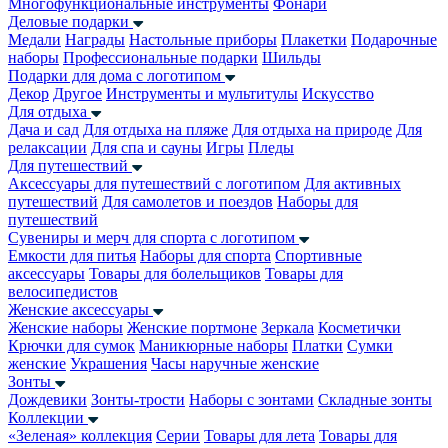
Многофункциональные инструменты
Фонари
Деловые подарки
Медали
Награды
Настольные приборы
Плакетки
Подарочные
наборы
Профессиональные подарки
Шильды
Подарки для дома с логотипом
Декор
Другое
Инструменты и мультитулы
Искусство
Для отдыха
Дача и сад
Для отдыха на пляже
Для отдыха на природе
Для
релаксации
Для спа и сауны
Игры
Пледы
Для путешествий
Аксессуары для путешествий с логотипом
Для активных
путешествий
Для самолетов и поездов
Наборы для
путешествий
Сувениры и мерч для спорта с логотипом
Емкости для питья
Наборы для спорта
Спортивные
аксессуары
Товары для болельщиков
Товары для
велосипедистов
Женские аксессуары
Женские наборы
Женские портмоне
Зеркала
Косметички
Крючки для сумок
Маникюрные наборы
Платки
Сумки
женские
Украшения
Часы наручные женские
Зонты
Дождевики
Зонты-трости
Наборы с зонтами
Складные зонты
Коллекции
«Зеленая» коллекция
Серии
Товары для лета
Товары для