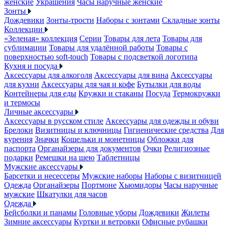
женские
Украшения
Часы наручные женские
Зонты
Дождевики
Зонты-трости
Наборы с зонтами
Складные зонты
Коллекции
«Зеленая» коллекция
Серии
Товары для лета
Товары для
сублимации
Товары для удалённой работы
Товары с
поверхностью soft-touch
Товары с подсветкой логотипа
Кухня и посуда
Аксессуары для алкоголя
Аксессуары для вина
Аксессуары
для кухни
Аксессуары для чая и кофе
Бутылки для воды
Контейнеры для еды
Кружки и стаканы
Посуда
Термокружки
и термосы
Личные аксессуары
Аксессуары в русском стиле
Аксессуары для одежды и обуви
Брелоки
Визитницы и ключницы
Гигиенические средства
Для
курения
Значки
Кошельки и монетницы
Обложки для
паспорта
Органайзеры для документов
Очки
Религиозные
подарки
Ремешки на шею
Таблетницы
Мужские аксессуары
Барсетки и несессеры
Мужские наборы
Наборы с визитницей
Одежда
Органайзеры
Портмоне
Хьюмидоры
Часы наручные
мужские
Шкатулки для часов
Одежда
Бейсболки и панамы
Головные уборы
Дождевики
Жилеты
Зимние аксессуары
Куртки и ветровки
Офисные рубашки