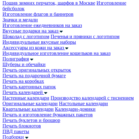
Пошив зимних перчаток, шарфов в Москве
Изготовление
бейсболок
Изготовление флагов и баннеров
Значки и медали
Изготовление ежедневников на заказ
Вкусные подарки на заказ
Шоколад с логотипом
Печенья и пряники с логотипом
Индивидуальные вкусные наборы
Аксессуары из кожи на заказ
Индивидуальное изготовление кошельков на заказ
Полиграфия
Шуберы и обечайки
Печать оригинальных открыток
Печать на подарочной бумаге
Печать на коробках
Печать картонных папок
Печать календарей
Настенные календари
Производство календарей с тиснением
Оригинальные календари
Настольные календари
Квартальные календари
Календари-домики
Печать и изготовление бумажных пакетов
Печать буклетов и брошюр
Печать блокнотов
ПВД пакеты
Подборки