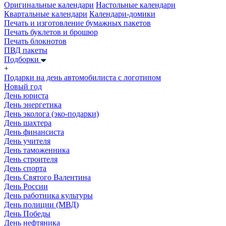
Оригинальные календари
Настольные календари
Квартальные календари
Календари-домики
Печать и изготовление бумажных пакетов
Печать буклетов и брошюр
Печать блокнотов
ПВД пакеты
Подборки
+
Подарки на день автомобилиста с логотипом
Новый год
День юриста
День энергетика
День эколога (эко-подарки)
День шахтера
День финансиста
День учителя
День таможенника
День строителя
День спорта
День Святого Валентина
День России
День работника культуры
День полиции (МВД)
День Победы
День нефтяника