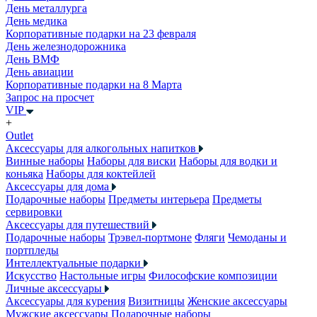
День металлурга
День медика
Корпоративные подарки на 23 февраля
День железнодорожника
День ВМФ
День авиации
Корпоративные подарки на 8 Марта
Запрос на просчет
VIP
+
Outlet
Аксессуары для алкогольных напитков
Винные наборы
Наборы для виски
Наборы для водки и
коньяка
Наборы для коктейлей
Аксессуары для дома
Подарочные наборы
Предметы интерьера
Предметы
сервировки
Аксессуары для путешествий
Подарочные наборы
Трэвел-портмоне
Фляги
Чемоданы и
портпледы
Интеллектуальные подарки
Искусство
Настольные игры
Философские композиции
Личные аксессуары
Аксессуары для курения
Визитницы
Женские аксессуары
Мужские аксессуары
Подарочные наборы