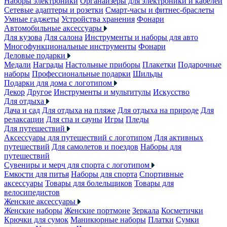
Наборы электроники
Органайзеры для электроники и кабелей
Сетевые адаптеры и розетки
Смарт-часы и фитнес-браслеты
Умные гаджеты
Устройства хранения
Фонари
Автомобильные аксессуары
Для кузова
Для салона
Инструменты и наборы для авто
Многофункциональные инструменты
Фонари
Деловые подарки
Медали
Награды
Настольные приборы
Плакетки
Подарочные
наборы
Профессиональные подарки
Шильды
Подарки для дома с логотипом
Декор
Другое
Инструменты и мультитулы
Искусство
Для отдыха
Дача и сад
Для отдыха на пляже
Для отдыха на природе
Для
релаксации
Для спа и сауны
Игры
Пледы
Для путешествий
Аксессуары для путешествий с логотипом
Для активных
путешествий
Для самолетов и поездов
Наборы для
путешествий
Сувениры и мерч для спорта с логотипом
Емкости для питья
Наборы для спорта
Спортивные
аксессуары
Товары для болельщиков
Товары для
велосипедистов
Женские аксессуары
Женские наборы
Женские портмоне
Зеркала
Косметички
Крючки для сумок
Маникюрные наборы
Платки
Сумки