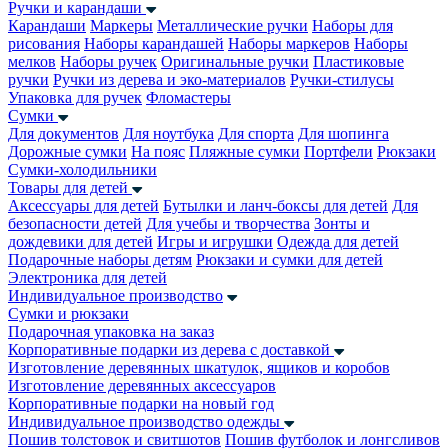
Ручки и карандаши
Карандаши
Маркеры
Металлические ручки
Наборы для
рисования
Наборы карандашей
Наборы маркеров
Наборы
мелков
Наборы ручек
Оригинальные ручки
Пластиковые
ручки
Ручки из дерева и эко-материалов
Ручки-стилусы
Упаковка для ручек
Фломастеры
Сумки
Для документов
Для ноутбука
Для спорта
Для шопинга
Дорожные сумки
На пояс
Пляжные сумки
Портфели
Рюкзаки
Сумки-холодильники
Товары для детей
Аксессуары для детей
Бутылки и ланч-боксы для детей
Для
безопасности детей
Для учебы и творчества
Зонты и
дождевики для детей
Игры и игрушки
Одежда для детей
Подарочные наборы детям
Рюкзаки и сумки для детей
Электроника для детей
Индивидуальное производство
Сумки и рюкзаки
Подарочная упаковка на заказ
Корпоративные подарки из дерева с доставкой
Изготовление деревянных шкатулок, ящиков и коробов
Изготовление деревянных аксессуаров
Корпоративные подарки на новый год
Индивидуальное производство одежды
Пошив толстовок и свитшотов
Пошив футболок и лонгсливов