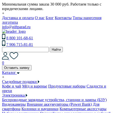
Минимальная сумма заказа 30 000 руб. Работаем только с
юридическими лицами.
+
Доставка и оплата
О нас
Блог
Контакты
Типы нанесения
логотипа
info@giftparad.ru
8 800 101-68-61
7 906 715-81-81
Найти
0
Оставить заявку
Каталог
+
Съедобные подарки
Кофе и чай
Мёд и варенье
Продуктовые наборы
Сладости и
орехи
Электроника
Беспроводные зарядные устройства, станции и лампы (БЗУ)
Видеокамеры
Внешние аккумуляторы (Power Bank)
Для
смартфона
Колонки и наушники
Компьютерные аксессуары