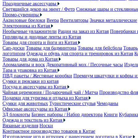
Праздничные аксессуары
Светящийся декор на эвент / Фетр
Снежные шары и стеклянны
Промо-сувениры
Акриловые брелоки
Веера
Вентиляторы
Значки металлические
Электроника из Китая
Необычные увлажнители
Рации на заказ из Китая
Повербанки 
Гирлянды и диодные ленты из Китая
Товары для спорта и йоги из Китая
Сап-доски
Товары для бадминтона
Товары для бейсбола
Товары
логотипом
Одежда и обувь для спорта и тренировок из Китая
К
Товары для дома из Китая
Аромалампы и воск
Декоративный мох / Песочные часы
Издели
Тара и упаковка из Китая
ПВД пакеты / Жестяные коробки
Премиум шкатулки и кофры 
Сумки и рюкзаки из китая
Посуда и аксессуары из Китая
Чайная церемония / Подарочный чай / Матча
Производство фля
Подарки для туризма и отдыха из Китая
Сумки для животных
Туристические стулья
Чемоданы
Офисные аксессуары из Китая
3Д блокноты
Бизнес наборы / Набор директора
Книги
Кубарик
Одежда и текстиль из Китая
Вязаные изделия
Носки
Контрактное производство товаров в Китае
Изготовление игр и игрушек с нанесением логотипа в Китае