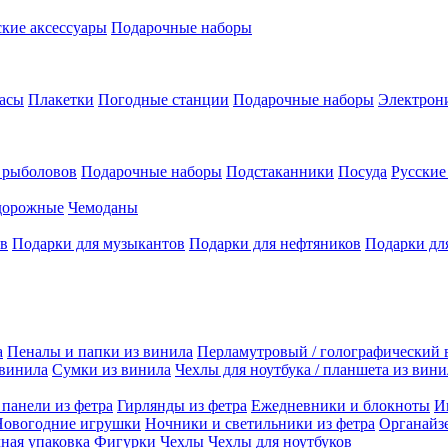
кие аксессуары
Подарочные наборы
асы
Плакетки
Погодные станции
Подарочные наборы
Электрон
 рыболовов
Подарочные наборы
Подстаканники
Посуда
Русски
дорожные
Чемоданы
ов
Подарки для музыкантов
Подарки для нефтяников
Подарки дл
а
Пеналы и папки из винила
Перламутровый / голографический 
 винила
Сумки из винила
Чехлы для ноутбука / планшета из вини
панели из фетра
Гирлянды из фетра
Ежедневники и блокноты
И
Новогодние игрушки
Ночники и светильники из фетра
Органайз
ная упаковка
Фигурки
Чехлы
Чехлы для ноутбуков