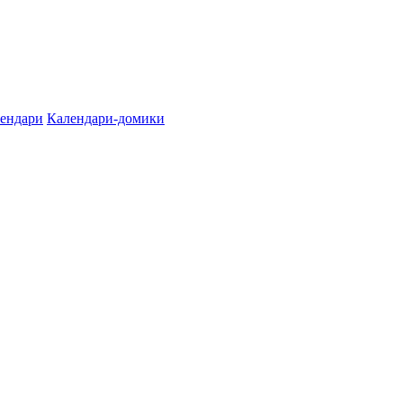
лендари
Календари-домики