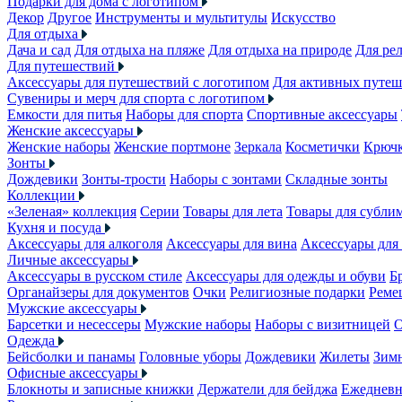
Подарки для дома с логотипом
Декор
Другое
Инструменты и мультитулы
Искусство
Для отдыха
Дача и сад
Для отдыха на пляже
Для отдыха на природе
Для ре
Для путешествий
Аксессуары для путешествий с логотипом
Для активных путеш
Сувениры и мерч для спорта с логотипом
Емкости для питья
Наборы для спорта
Спортивные аксессуары
Женские аксессуары
Женские наборы
Женские портмоне
Зеркала
Косметички
Крючк
Зонты
Дождевики
Зонты-трости
Наборы с зонтами
Складные зонты
Коллекции
«Зеленая» коллекция
Серии
Товары для лета
Товары для субли
Кухня и посуда
Аксессуары для алкоголя
Аксессуары для вина
Аксессуары для
Личные аксессуары
Аксессуары в русском стиле
Аксессуары для одежды и обуви
Б
Органайзеры для документов
Очки
Религиозные подарки
Реме
Мужские аксессуары
Барсетки и несессеры
Мужские наборы
Наборы с визитницей
О
Одежда
Бейсболки и панамы
Головные уборы
Дождевики
Жилеты
Зимн
Офисные аксессуары
Блокноты и записные книжки
Держатели для бейджа
Ежеднев