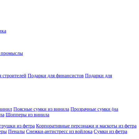
ика
е промыслы
я строителей
Подарки для финансистов
Подарки для
винил
Поясные сумки из винила
Прозрачные сумки (на
ла
Шопперы из винила
грушки из фетра
Корпоративные персонажи и маскоты из фетра
еры
Пеналы
Снежки-антистресс из войлока
Сумки из фетра