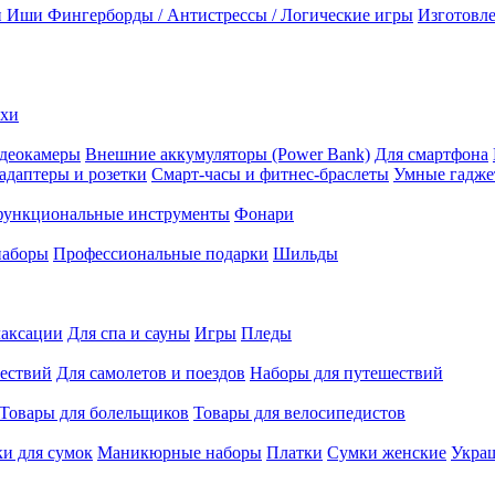
и Иши
Фингерборды / Антистрессы / Логические игры
Изготовле
ехи
деокамеры
Внешние аккумуляторы (Power Bank)
Для смартфона
адаптеры и розетки
Смарт-часы и фитнес-браслеты
Умные гадж
ункциональные инструменты
Фонари
наборы
Профессиональные подарки
Шильды
лаксации
Для спа и сауны
Игры
Пледы
ествий
Для самолетов и поездов
Наборы для путешествий
Товары для болельщиков
Товары для велосипедистов
и для сумок
Маникюрные наборы
Платки
Сумки женские
Укра