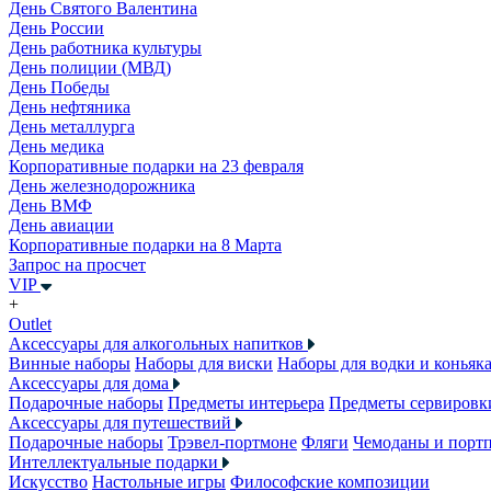
День Святого Валентина
День России
День работника культуры
День полиции (МВД)
День Победы
День нефтяника
День металлурга
День медика
Корпоративные подарки на 23 февраля
День железнодорожника
День ВМФ
День авиации
Корпоративные подарки на 8 Марта
Запрос на просчет
VIP
+
Outlet
Аксессуары для алкогольных напитков
Винные наборы
Наборы для виски
Наборы для водки и коньяк
Аксессуары для дома
Подарочные наборы
Предметы интерьера
Предметы сервировк
Аксессуары для путешествий
Подарочные наборы
Трэвел-портмоне
Фляги
Чемоданы и порт
Интеллектуальные подарки
Искусство
Настольные игры
Философские композиции