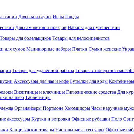
лаксации
Для спа и сауны
Игры
Пледы
ествий
Для самолетов и поездов
Наборы для путешествий
Товары для болельщиков
Товары для велосипедистов
и для сумок
Маникюрные наборы
Платки
Сумки женские
Укра
мации
Товары для удалённой работы
Товары с поверхностью soft-
 кухни
Аксессуары для чая и кофе
Бутылки для воды
Контейнеры
релоки
Визитницы и ключницы
Гигиенические средства
Для кур
шки на шею
Таблетницы
дежда
Органайзеры
Портмоне
Хьюмидоры
Часы наручные муж
ие аксессуары
Куртки и ветровки
Офисные рубашки
Поло
Свит
ники
Канцелярские товары
Настольные аксессуары
Офисные наб