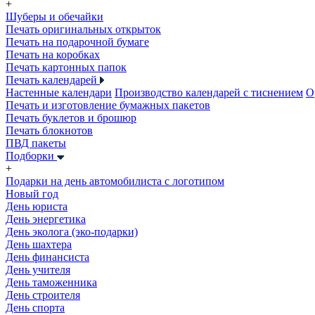
+
Шуберы и обечайки
Печать оригинальных открыток
Печать на подарочной бумаге
Печать на коробках
Печать картонных папок
Печать календарей
Настенные календари
Производство календарей с тиснением
О
Печать и изготовление бумажных пакетов
Печать буклетов и брошюр
Печать блокнотов
ПВД пакеты
Подборки
+
Подарки на день автомобилиста с логотипом
Новый год
День юриста
День энергетика
День эколога (эко-подарки)
День шахтера
День финансиста
День учителя
День таможенника
День строителя
День спорта