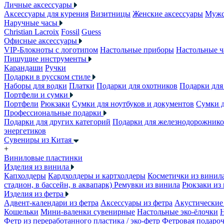
Личные аксессуары
Аксессуары для курения
Визитницы
Женские аксессуары
Мужс
Наручные часы
Christian Lacroix
Fossil
Guess
Офисные аксессуары
VIP-Блокноты с логотипом
Настольные приборы
Настольные ч
Пишущие инструменты
Карандаши
Ручки
Подарки в русском стиле
Наборы для водки
Платки
Подарки для охотников
Подарки для
Портфели и сумки
Портфели
Рюкзаки
Сумки для ноутбуков и документов
Сумки 
Профессиональные подарки
Подарки для других категорий
Подарки для железнодорожник
энергетиков
Сувениры из Китая
+
Виниловые пластинки
Изделия из винила
Капхолдеры
Кардхолдеры и картхолдеры
Косметички из винил
стадион, в бассейн, в аквапарк)
Ремувки из винила
Рюкзаки из
Изделия из фетра
Адвент-календари из фетра
Аксессуары из фетра
Акустические 
Кошельки
Мини-валенки сувенирные
Настольные эко-ёлочки
Фетр из переработанного пластика / эко-фетр
Фетровая подароч