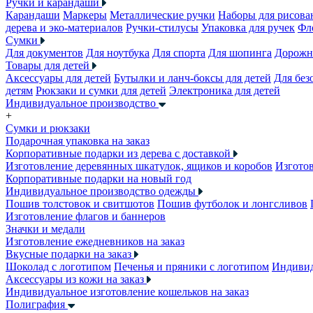
Ручки и карандаши
Карандаши
Маркеры
Металлические ручки
Наборы для рисова
дерева и эко-материалов
Ручки-стилусы
Упаковка для ручек
Фл
Сумки
Для документов
Для ноутбука
Для спорта
Для шопинга
Дорожн
Товары для детей
Аксессуары для детей
Бутылки и ланч-боксы для детей
Для без
детям
Рюкзаки и сумки для детей
Электроника для детей
Индивидуальное производство
+
Сумки и рюкзаки
Подарочная упаковка на заказ
Корпоративные подарки из дерева с доставкой
Изготовление деревянных шкатулок, ящиков и коробов
Изготов
Корпоративные подарки на новый год
Индивидуальное производство одежды
Пошив толстовок и свитшотов
Пошив футболок и лонгсливов
Изготовление флагов и баннеров
Значки и медали
Изготовление ежедневников на заказ
Вкусные подарки на заказ
Шоколад с логотипом
Печенья и пряники с логотипом
Индивид
Аксессуары из кожи на заказ
Индивидуальное изготовление кошельков на заказ
Полиграфия