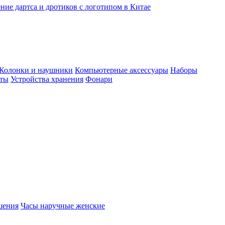
ние дартса и дротиков с логотипом в Китае
Колонки и наушники
Компьютерные аксессуары
Наборы
еты
Устройства хранения
Фонари
шения
Часы наручные женские