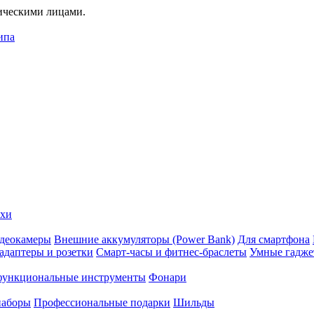
дическими лицами.
ипа
ехи
деокамеры
Внешние аккумуляторы (Power Bank)
Для смартфона
адаптеры и розетки
Смарт-часы и фитнес-браслеты
Умные гадж
ункциональные инструменты
Фонари
наборы
Профессиональные подарки
Шильды