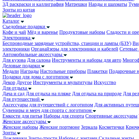
3Д раскраски и каллиграфия
Матрешки
Нарды и шахматы
Тум
Зонты из китая
Каталог
Съедобные подарки
Кофе и чай
Мёд и варенье
Продуктовые наборы
Сладости и ор
Электроника
Беспроводные зарядные устройства, станции и лампы (БЗУ)
Ви
электроники
Органайзеры для электроники и кабелей
Сетевые 
Автомобильные аксессуары
Для кузова
Для салона
Инструменты и наборы для авто
Многоф
Деловые подарки
Медали
Награды
Настольные приборы
Плакетки
Подарочные 
Подарки для дома с логотипом
Декор
Другое
Инструменты и мультитулы
Искусство
Для отдыха
Дача и сад
Для отдыха на пляже
Для отдыха на природе
Для ре
Для путешествий
Аксессуары для путешествий с логотипом
Для активных путеш
Сувениры и мерч для спорта с логотипом
Емкости для питья
Наборы для спорта
Спортивные аксессуары
Женские аксессуары
Женские наборы
Женские портмоне
Зеркала
Косметички
Крючк
Зонты
Дождевики
Зонты-трости
Наборы с зонтами
Складные зонты