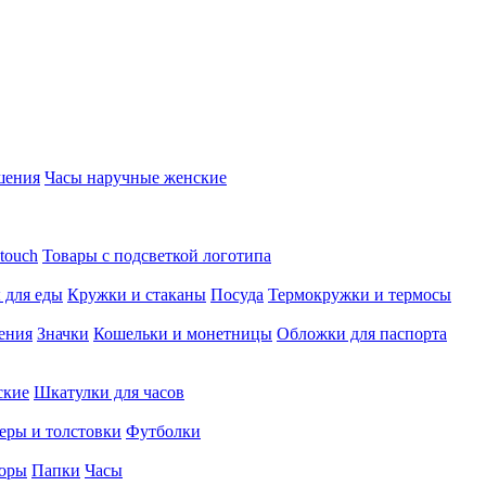
шения
Часы наручные женские
touch
Товары с подсветкой логотипа
 для еды
Кружки и стаканы
Посуда
Термокружки и термосы
ения
Значки
Кошельки и монетницы
Обложки для паспорта
ские
Шкатулки для часов
еры и толстовки
Футболки
оры
Папки
Часы