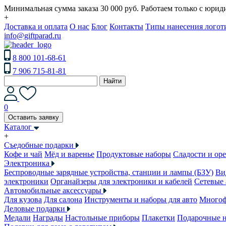
Минимальная сумма заказа 30 000 руб. Работаем только с юри
+
Доставка и оплата
О нас
Блог
Контакты
Типы нанесения логот
info@giftparad.ru
8 800 101-68-61
7 906 715-81-81
Найти
0
Оставить заявку
Каталог
+
Съедобные подарки
Кофе и чай
Мёд и варенье
Продуктовые наборы
Сладости и ор
Электроника
Беспроводные зарядные устройства, станции и лампы (БЗУ)
Ви
электроники
Органайзеры для электроники и кабелей
Сетевые 
Автомобильные аксессуары
Для кузова
Для салона
Инструменты и наборы для авто
Многоф
Деловые подарки
Медали
Награды
Настольные приборы
Плакетки
Подарочные 