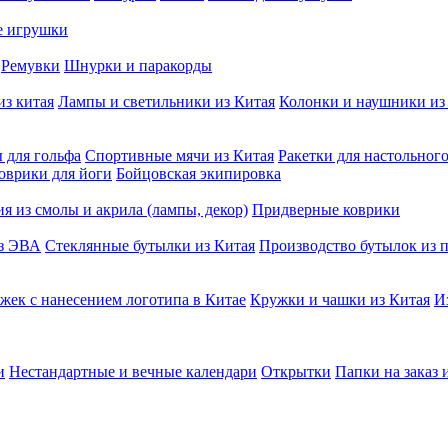
е игрушки
Ремувки
Шнурки и паракорды
из китая
Лампы и светильники из Китая
Колонки и наушники из
 для гольфа
Спортивные мячи из Китая
Ракетки для настольног
оврики для йоги
Бойцовская экипировка
я из смолы и акрила (лампы, декор)
Придверные коврики
из ЭВА
Стеклянные бутылки из Китая
Производство бутылок из п
жек с нанесением логотипа в Китае
Кружки и чашки из Китая
И
и
Нестандартные и вечные календари
Открытки
Папки на заказ 