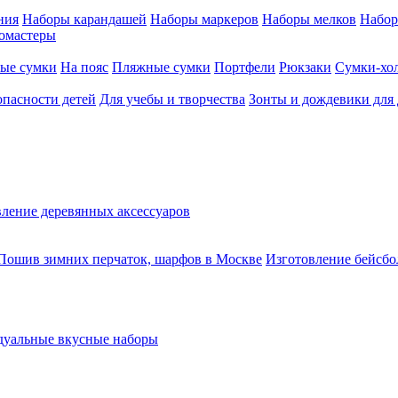
ния
Наборы карандашей
Наборы маркеров
Наборы мелков
Набор
омастеры
ые сумки
На пояс
Пляжные сумки
Портфели
Рюкзаки
Сумки-хо
опасности детей
Для учебы и творчества
Зонты и дождевики для 
ление деревянных аксессуаров
Пошив зимних перчаток, шарфов в Москве
Изготовление бейсбо
уальные вкусные наборы