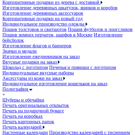
Корпоративные подарки из дерева с доставкой
Изготовление деревянных шкатулок, ящиков и коробов
Изготовление деревянных аксессуаров
Корпоративные подарки на новый год
Индивидуальное производство одежды
Пошив толстовок и свитшотов
Пошив футболок и лонгсливов
Пошив зимних перчаток, шарфов в Москве
Изготовление
бейсболок
Изготовление флагов и баннеров
Значки и медали
Изготовление ежедневников на заказ
Вкусные подарки на заказ
Шоколад с логотипом
Печенья и пряники с логотипом
Индивидуальные вкусные наборы
Аксессуары из кожи на заказ
Индивидуальное изготовление кошельков на заказ
Полиграфия
+
Шуберы и обечайки
Печать оригинальных открыток
Печать на подарочной бумаге
Печать на коробках
Печать картонных папок
Печать календарей
Настенные календари
Производство календарей с тиснением