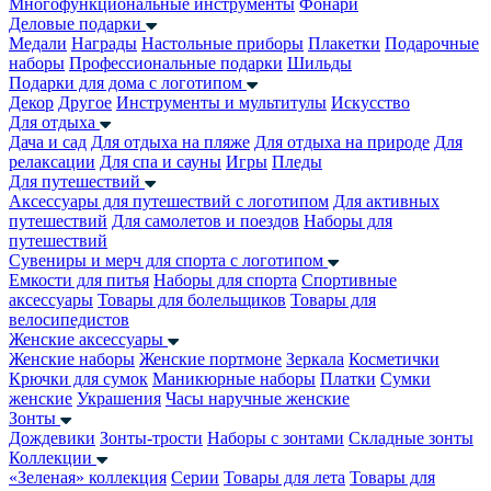
Многофункциональные инструменты
Фонари
Деловые подарки
Медали
Награды
Настольные приборы
Плакетки
Подарочные
наборы
Профессиональные подарки
Шильды
Подарки для дома с логотипом
Декор
Другое
Инструменты и мультитулы
Искусство
Для отдыха
Дача и сад
Для отдыха на пляже
Для отдыха на природе
Для
релаксации
Для спа и сауны
Игры
Пледы
Для путешествий
Аксессуары для путешествий с логотипом
Для активных
путешествий
Для самолетов и поездов
Наборы для
путешествий
Сувениры и мерч для спорта с логотипом
Емкости для питья
Наборы для спорта
Спортивные
аксессуары
Товары для болельщиков
Товары для
велосипедистов
Женские аксессуары
Женские наборы
Женские портмоне
Зеркала
Косметички
Крючки для сумок
Маникюрные наборы
Платки
Сумки
женские
Украшения
Часы наручные женские
Зонты
Дождевики
Зонты-трости
Наборы с зонтами
Складные зонты
Коллекции
«Зеленая» коллекция
Серии
Товары для лета
Товары для