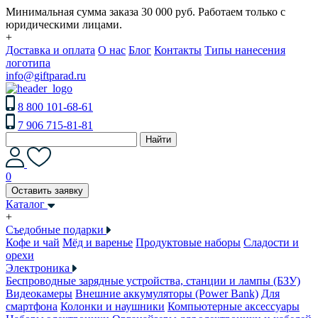
Минимальная сумма заказа 30 000 руб. Работаем только с
юридическими лицами.
+
Доставка и оплата
О нас
Блог
Контакты
Типы нанесения
логотипа
info@giftparad.ru
8 800 101-68-61
7 906 715-81-81
Найти
0
Оставить заявку
Каталог
+
Съедобные подарки
Кофе и чай
Мёд и варенье
Продуктовые наборы
Сладости и
орехи
Электроника
Беспроводные зарядные устройства, станции и лампы (БЗУ)
Видеокамеры
Внешние аккумуляторы (Power Bank)
Для
смартфона
Колонки и наушники
Компьютерные аксессуары