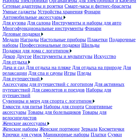
Наборы электроники
Органайзеры для электроники и кабелей
Сетевые адаптеры и розетки
Смарт-часы и фитнес-браслеты
Умные гаджеты
Устройства хранения
Фонари
Автомобильные аксессуары
Для кузова
Для салона
Инструменты и наборы для авто
Многофункциональные инструменты
Фонари
Деловые подарки
Медали
Награды
Настольные приборы
Плакетки
Подарочные
наборы
Профессиональные подарки
Шильды
Подарки для дома с логотипом
Декор
Другое
Инструменты и мультитулы
Искусство
Для отдыха
Дача и сад
Для отдыха на пляже
Для отдыха на природе
Для
релаксации
Для спа и сауны
Игры
Пледы
Для путешествий
Аксессуары для путешествий с логотипом
Для активных
путешествий
Для самолетов и поездов
Наборы для
путешествий
Сувениры и мерч для спорта с логотипом
Емкости для питья
Наборы для спорта
Спортивные
аксессуары
Товары для болельщиков
Товары для
велосипедистов
Женские аксессуары
Женские наборы
Женские портмоне
Зеркала
Косметички
Крючки для сумок
Маникюрные наборы
Платки
Сумки