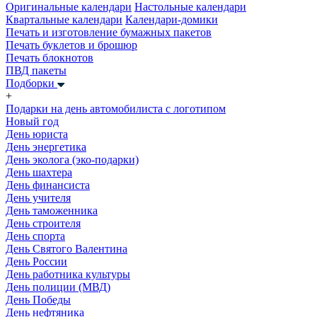
Оригинальные календари
Настольные календари
Квартальные календари
Календари-домики
Печать и изготовление бумажных пакетов
Печать буклетов и брошюр
Печать блокнотов
ПВД пакеты
Подборки
+
Подарки на день автомобилиста с логотипом
Новый год
День юриста
День энергетика
День эколога (эко-подарки)
День шахтера
День финансиста
День учителя
День таможенника
День строителя
День спорта
День Святого Валентина
День России
День работника культуры
День полиции (МВД)
День Победы
День нефтяника