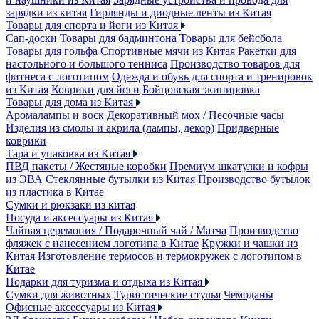
зарядки из китая
Гирлянды и диодные ленты из Китая
Товары для спорта и йоги из Китая
Сап-доски
Товары для бадминтона
Товары для бейсбола
Товары для гольфа
Спортивные мячи из Китая
Ракетки для
настольного и большого тенниса
Производство товаров для
фитнеса с логотипом
Одежда и обувь для спорта и тренировок
из Китая
Коврики для йоги
Бойцовская экипировка
Товары для дома из Китая
Аромалампы и воск
Декоративный мох / Песочные часы
Изделия из смолы и акрила (лампы, декор)
Придверные
коврики
Тара и упаковка из Китая
ПВД пакеты / Жестяные коробки
Премиум шкатулки и кофры
из ЭВА
Стеклянные бутылки из Китая
Производство бутылок
из пластика в Китае
Сумки и рюкзаки из китая
Посуда и аксессуары из Китая
Чайная церемония / Подарочный чай / Матча
Производство
фляжек с нанесением логотипа в Китае
Кружки и чашки из
Китая
Изготовление термосов и термокружек с логотипом в
Китае
Подарки для туризма и отдыха из Китая
Сумки для животных
Туристические стулья
Чемоданы
Офисные аксессуары из Китая