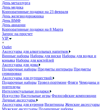
День металлурга
День медика
Корпоративные подарки на 23 февраля
День железнодорожника
День ВМФ
День авиации
Корпоративные подарки на 8 Марта
Запрос на просчет
VIP
+
Outlet
Аксессуары для алкогольных напитков
Винные наборы
Наборы для виски
Наборы для водки и
коньяка
Наборы для коктейлей
Аксессуары для дома
Подарочные наборы
Предметы интерьера
Предметы
сервировки
Аксессуары для путешествий
Подарочные наборы
Трэвел-портмоне
Фляги
Чемоданы и
портпледы
Интеллектуальные подарки
Искусство
Настольные игры
Философские композиции
Личные аксессуары
Аксессуары для курения
Визитницы
Женские аксессуары
Мужские аксессуары
Подарочные наборы