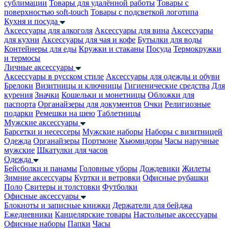
сублимации
Товары для удалённой работы
Товары с
поверхностью soft-touch
Товары с подсветкой логотипа
Кухня и посуда
Аксессуары для алкоголя
Аксессуары для вина
Аксессуары
для кухни
Аксессуары для чая и кофе
Бутылки для воды
Контейнеры для еды
Кружки и стаканы
Посуда
Термокружки
и термосы
Личные аксессуары
Аксессуары в русском стиле
Аксессуары для одежды и обуви
Брелоки
Визитницы и ключницы
Гигиенические средства
Для
курения
Значки
Кошельки и монетницы
Обложки для
паспорта
Органайзеры для документов
Очки
Религиозные
подарки
Ремешки на шею
Таблетницы
Мужские аксессуары
Барсетки и несессеры
Мужские наборы
Наборы с визитницей
Одежда
Органайзеры
Портмоне
Хьюмидоры
Часы наручные
мужские
Шкатулки для часов
Одежда
Бейсболки и панамы
Головные уборы
Дождевики
Жилеты
Зимние аксессуары
Куртки и ветровки
Офисные рубашки
Поло
Свитеры и толстовки
Футболки
Офисные аксессуары
Блокноты и записные книжки
Держатели для бейджа
Ежедневники
Канцелярские товары
Настольные аксессуары
Офисные наборы
Папки
Часы