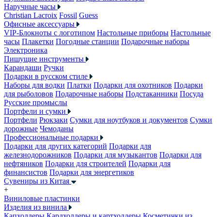
Наручные часы
Christian Lacroix
Fossil
Guess
Офисные аксессуары
VIP-Блокноты с логотипом
Настольные приборы
Настольные
часы
Плакетки
Погодные станции
Подарочные наборы
Электроника
Пишущие инструменты
Карандаши
Ручки
Подарки в русском стиле
Наборы для водки
Платки
Подарки для охотников
Подарки
для рыболовов
Подарочные наборы
Подстаканники
Посуда
Русские промыслы
Портфели и сумки
Портфели
Рюкзаки
Сумки для ноутбуков и документов
Сумки
дорожные
Чемоданы
Профессиональные подарки
Подарки для других категорий
Подарки для
железнодорожников
Подарки для музыкантов
Подарки для
нефтяников
Подарки для строителей
Подарки для
финансистов
Подарки для энергетиков
Сувениры из Китая
+
Виниловые пластинки
Изделия из винила
Капхолдеры
Кардхолдеры и картхолдеры
Косметички из