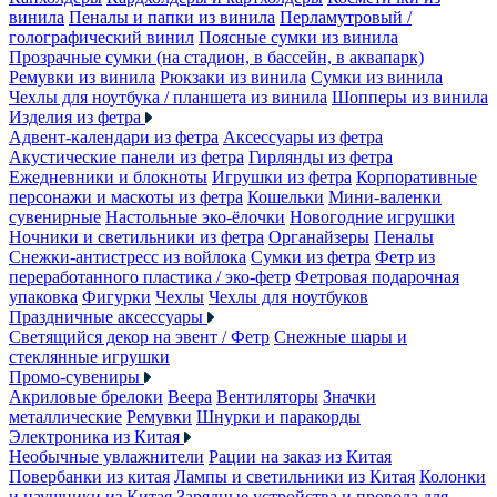
винила
Пеналы и папки из винила
Перламутровый /
голографический винил
Поясные сумки из винила
Прозрачные сумки (на стадион, в бассейн, в аквапарк)
Ремувки из винила
Рюкзаки из винила
Сумки из винила
Чехлы для ноутбука / планшета из винила
Шопперы из винила
Изделия из фетра
Адвент-календари из фетра
Аксессуары из фетра
Акустические панели из фетра
Гирлянды из фетра
Ежедневники и блокноты
Игрушки из фетра
Корпоративные
персонажи и маскоты из фетра
Кошельки
Мини-валенки
сувенирные
Настольные эко-ёлочки
Новогодние игрушки
Ночники и светильники из фетра
Органайзеры
Пеналы
Снежки-антистресс из войлока
Сумки из фетра
Фетр из
переработанного пластика / эко-фетр
Фетровая подарочная
упаковка
Фигурки
Чехлы
Чехлы для ноутбуков
Праздничные аксессуары
Светящийся декор на эвент / Фетр
Снежные шары и
стеклянные игрушки
Промо-сувениры
Акриловые брелоки
Веера
Вентиляторы
Значки
металлические
Ремувки
Шнурки и паракорды
Электроника из Китая
Необычные увлажнители
Рации на заказ из Китая
Повербанки из китая
Лампы и светильники из Китая
Колонки
и наушники из Китая
Зарядные устройства и провода для