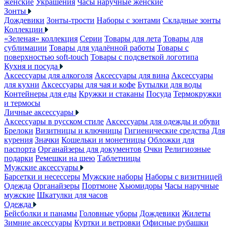
женские
Украшения
Часы наручные женские
Зонты
Дождевики
Зонты-трости
Наборы с зонтами
Складные зонты
Коллекции
«Зеленая» коллекция
Серии
Товары для лета
Товары для
сублимации
Товары для удалённой работы
Товары с
поверхностью soft-touch
Товары с подсветкой логотипа
Кухня и посуда
Аксессуары для алкоголя
Аксессуары для вина
Аксессуары
для кухни
Аксессуары для чая и кофе
Бутылки для воды
Контейнеры для еды
Кружки и стаканы
Посуда
Термокружки
и термосы
Личные аксессуары
Аксессуары в русском стиле
Аксессуары для одежды и обуви
Брелоки
Визитницы и ключницы
Гигиенические средства
Для
курения
Значки
Кошельки и монетницы
Обложки для
паспорта
Органайзеры для документов
Очки
Религиозные
подарки
Ремешки на шею
Таблетницы
Мужские аксессуары
Барсетки и несессеры
Мужские наборы
Наборы с визитницей
Одежда
Органайзеры
Портмоне
Хьюмидоры
Часы наручные
мужские
Шкатулки для часов
Одежда
Бейсболки и панамы
Головные уборы
Дождевики
Жилеты
Зимние аксессуары
Куртки и ветровки
Офисные рубашки