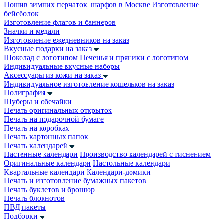
Пошив зимних перчаток, шарфов в Москве
Изготовление
бейсболок
Изготовление флагов и баннеров
Значки и медали
Изготовление ежедневников на заказ
Вкусные подарки на заказ
Шоколад с логотипом
Печенья и пряники с логотипом
Индивидуальные вкусные наборы
Аксессуары из кожи на заказ
Индивидуальное изготовление кошельков на заказ
Полиграфия
Шуберы и обечайки
Печать оригинальных открыток
Печать на подарочной бумаге
Печать на коробках
Печать картонных папок
Печать календарей
Настенные календари
Производство календарей с тиснением
Оригинальные календари
Настольные календари
Квартальные календари
Календари-домики
Печать и изготовление бумажных пакетов
Печать буклетов и брошюр
Печать блокнотов
ПВД пакеты
Подборки