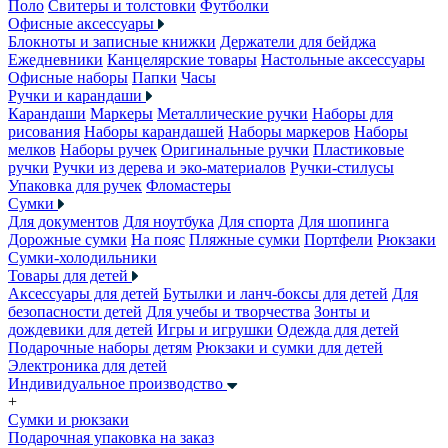
Поло
Свитеры и толстовки
Футболки
Офисные аксессуары
Блокноты и записные книжки
Держатели для бейджа
Ежедневники
Канцелярские товары
Настольные аксессуары
Офисные наборы
Папки
Часы
Ручки и карандаши
Карандаши
Маркеры
Металлические ручки
Наборы для
рисования
Наборы карандашей
Наборы маркеров
Наборы
мелков
Наборы ручек
Оригинальные ручки
Пластиковые
ручки
Ручки из дерева и эко-материалов
Ручки-стилусы
Упаковка для ручек
Фломастеры
Сумки
Для документов
Для ноутбука
Для спорта
Для шопинга
Дорожные сумки
На пояс
Пляжные сумки
Портфели
Рюкзаки
Сумки-холодильники
Товары для детей
Аксессуары для детей
Бутылки и ланч-боксы для детей
Для
безопасности детей
Для учебы и творчества
Зонты и
дождевики для детей
Игры и игрушки
Одежда для детей
Подарочные наборы детям
Рюкзаки и сумки для детей
Электроника для детей
Индивидуальное производство
+
Сумки и рюкзаки
Подарочная упаковка на заказ