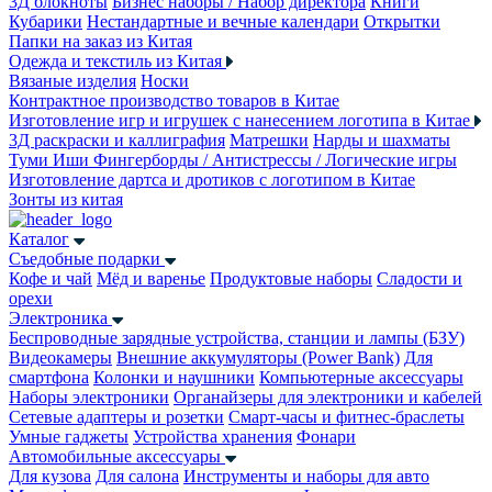
3Д блокноты
Бизнес наборы / Набор директора
Книги
Кубарики
Нестандартные и вечные календари
Открытки
Папки на заказ из Китая
Одежда и текстиль из Китая
Вязаные изделия
Носки
Контрактное производство товаров в Китае
Изготовление игр и игрушек с нанесением логотипа в Китае
3Д раскраски и каллиграфия
Матрешки
Нарды и шахматы
Туми Иши
Фингерборды / Антистрессы / Логические игры
Изготовление дартса и дротиков с логотипом в Китае
Зонты из китая
Каталог
Съедобные подарки
Кофе и чай
Мёд и варенье
Продуктовые наборы
Сладости и
орехи
Электроника
Беспроводные зарядные устройства, станции и лампы (БЗУ)
Видеокамеры
Внешние аккумуляторы (Power Bank)
Для
смартфона
Колонки и наушники
Компьютерные аксессуары
Наборы электроники
Органайзеры для электроники и кабелей
Сетевые адаптеры и розетки
Смарт-часы и фитнес-браслеты
Умные гаджеты
Устройства хранения
Фонари
Автомобильные аксессуары
Для кузова
Для салона
Инструменты и наборы для авто