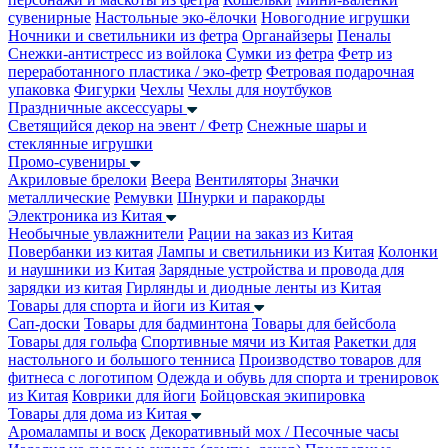
сувенирные
Настольные эко-ёлочки
Новогодние игрушки
Ночники и светильники из фетра
Органайзеры
Пеналы
Снежки-антистресс из войлока
Сумки из фетра
Фетр из
переработанного пластика / эко-фетр
Фетровая подарочная
упаковка
Фигурки
Чехлы
Чехлы для ноутбуков
Праздничные аксессуары
Светящийся декор на эвент / Фетр
Снежные шары и
стеклянные игрушки
Промо-сувениры
Акриловые брелоки
Веера
Вентиляторы
Значки
металлические
Ремувки
Шнурки и паракорды
Электроника из Китая
Необычные увлажнители
Рации на заказ из Китая
Повербанки из китая
Лампы и светильники из Китая
Колонки
и наушники из Китая
Зарядные устройства и провода для
зарядки из китая
Гирлянды и диодные ленты из Китая
Товары для спорта и йоги из Китая
Сап-доски
Товары для бадминтона
Товары для бейсбола
Товары для гольфа
Спортивные мячи из Китая
Ракетки для
настольного и большого тенниса
Производство товаров для
фитнеса с логотипом
Одежда и обувь для спорта и тренировок
из Китая
Коврики для йоги
Бойцовская экипировка
Товары для дома из Китая
Аромалампы и воск
Декоративный мох / Песочные часы