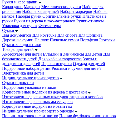
Ручки и карандаши
Карандаши
Маркеры
Металлические ручки
Наборы для
рисования
Наборы карандашей
Наборы маркеров
Наборы
мелков
Наборы ручек
Оригинальные ручки
Пластиковые
ручки
Ручки из дерева и эко-материалов
Ручки-стилусы
Упаковка для ручек
Фломастеры
Сумки
Для документов
Для ноутбука
Для спорта
Для шопинга
Дорожные сумки
На пояс
Пляжные сумки
Портфели
Рюкзаки
Сумки-холодильники
Товары для детей
Аксессуары для детей
Бутылки и ланч-боксы для детей
Для
безопасности детей
Для учебы и творчества
Зонты и
дождевики для детей
Игры и игрушки
Одежда для детей
Подарочные наборы детям
Рюкзаки и сумки для детей
Электроника для детей
Индивидуальное производство
Сумки и рюкзаки
Подарочная упаковка на заказ
Корпоративные подарки из дерева с доставкой
Изготовление деревянных шкатулок, ящиков и коробов
Изготовление деревянных аксессуаров
Корпоративные подарки на новый год
Индивидуальное производство одежды
Пошив толстовок и свитшотов
Пошив футболок и лонгсливов