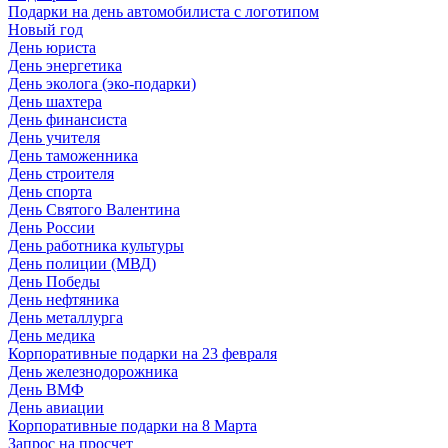
Подарки на день автомобилиста с логотипом
Новый год
День юриста
День энергетика
День эколога (эко-подарки)
День шахтера
День финансиста
День учителя
День таможенника
День строителя
День спорта
День Святого Валентина
День России
День работника культуры
День полиции (МВД)
День Победы
День нефтяника
День металлурга
День медика
Корпоративные подарки на 23 февраля
День железнодорожника
День ВМФ
День авиации
Корпоративные подарки на 8 Марта
Запрос на просчет