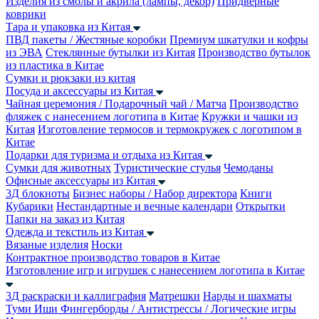
Изделия из смолы и акрила (лампы, декор)
Придверные
коврики
Тара и упаковка из Китая
ПВД пакеты / Жестяные коробки
Премиум шкатулки и кофры
из ЭВА
Стеклянные бутылки из Китая
Производство бутылок
из пластика в Китае
Сумки и рюкзаки из китая
Посуда и аксессуары из Китая
Чайная церемония / Подарочный чай / Матча
Производство
фляжек с нанесением логотипа в Китае
Кружки и чашки из
Китая
Изготовление термосов и термокружек с логотипом в
Китае
Подарки для туризма и отдыха из Китая
Сумки для животных
Туристические стулья
Чемоданы
Офисные аксессуары из Китая
3Д блокноты
Бизнес наборы / Набор директора
Книги
Кубарики
Нестандартные и вечные календари
Открытки
Папки на заказ из Китая
Одежда и текстиль из Китая
Вязаные изделия
Носки
Контрактное производство товаров в Китае
Изготовление игр и игрушек с нанесением логотипа в Китае
3Д раскраски и каллиграфия
Матрешки
Нарды и шахматы
Туми Иши
Фингерборды / Антистрессы / Логические игры