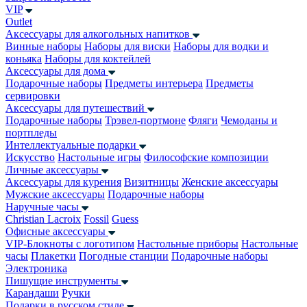
VIP
Outlet
Аксессуары для алкогольных напитков
Винные наборы
Наборы для виски
Наборы для водки и
коньяка
Наборы для коктейлей
Аксессуары для дома
Подарочные наборы
Предметы интерьера
Предметы
сервировки
Аксессуары для путешествий
Подарочные наборы
Трэвел-портмоне
Фляги
Чемоданы и
портпледы
Интеллектуальные подарки
Искусство
Настольные игры
Философские композиции
Личные аксессуары
Аксессуары для курения
Визитницы
Женские аксессуары
Мужские аксессуары
Подарочные наборы
Наручные часы
Christian Lacroix
Fossil
Guess
Офисные аксессуары
VIP-Блокноты с логотипом
Настольные приборы
Настольные
часы
Плакетки
Погодные станции
Подарочные наборы
Электроника
Пишущие инструменты
Карандаши
Ручки
Подарки в русском стиле