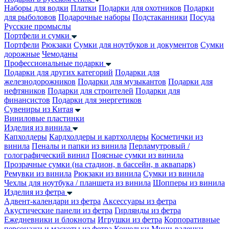
Наборы для водки
Платки
Подарки для охотников
Подарки
для рыболовов
Подарочные наборы
Подстаканники
Посуда
Русские промыслы
Портфели и сумки
Портфели
Рюкзаки
Сумки для ноутбуков и документов
Сумки
дорожные
Чемоданы
Профессиональные подарки
Подарки для других категорий
Подарки для
железнодорожников
Подарки для музыкантов
Подарки для
нефтяников
Подарки для строителей
Подарки для
финансистов
Подарки для энергетиков
Сувениры из Китая
Виниловые пластинки
Изделия из винила
Капхолдеры
Кардхолдеры и картхолдеры
Косметички из
винила
Пеналы и папки из винила
Перламутровый /
голографический винил
Поясные сумки из винила
Прозрачные сумки (на стадион, в бассейн, в аквапарк)
Ремувки из винила
Рюкзаки из винила
Сумки из винила
Чехлы для ноутбука / планшета из винила
Шопперы из винила
Изделия из фетра
Адвент-календари из фетра
Аксессуары из фетра
Акустические панели из фетра
Гирлянды из фетра
Ежедневники и блокноты
Игрушки из фетра
Корпоративные
персонажи и маскоты из фетра
Кошельки
Мини-валенки