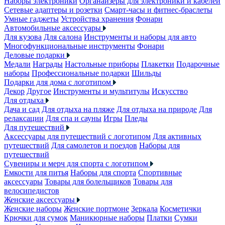
Наборы электроники
Органайзеры для электроники и кабелей
Сетевые адаптеры и розетки
Смарт-часы и фитнес-браслеты
Умные гаджеты
Устройства хранения
Фонари
Автомобильные аксессуары
Для кузова
Для салона
Инструменты и наборы для авто
Многофункциональные инструменты
Фонари
Деловые подарки
Медали
Награды
Настольные приборы
Плакетки
Подарочные
наборы
Профессиональные подарки
Шильды
Подарки для дома с логотипом
Декор
Другое
Инструменты и мультитулы
Искусство
Для отдыха
Дача и сад
Для отдыха на пляже
Для отдыха на природе
Для
релаксации
Для спа и сауны
Игры
Пледы
Для путешествий
Аксессуары для путешествий с логотипом
Для активных
путешествий
Для самолетов и поездов
Наборы для
путешествий
Сувениры и мерч для спорта с логотипом
Емкости для питья
Наборы для спорта
Спортивные
аксессуары
Товары для болельщиков
Товары для
велосипедистов
Женские аксессуары
Женские наборы
Женские портмоне
Зеркала
Косметички
Крючки для сумок
Маникюрные наборы
Платки
Сумки