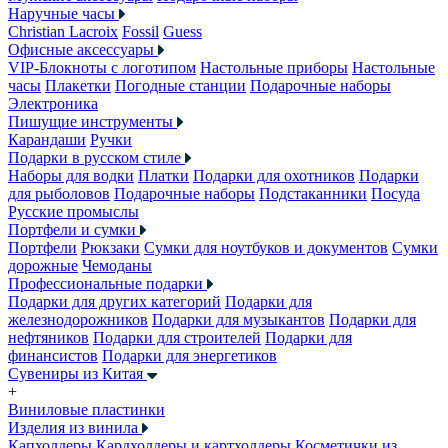
Наручные часы
Christian Lacroix
Fossil
Guess
Офисные аксессуары
VIP-Блокноты с логотипом
Настольные приборы
Настольные
часы
Плакетки
Погодные станции
Подарочные наборы
Электроника
Пишущие инструменты
Карандаши
Ручки
Подарки в русском стиле
Наборы для водки
Платки
Подарки для охотников
Подарки
для рыболовов
Подарочные наборы
Подстаканники
Посуда
Русские промыслы
Портфели и сумки
Портфели
Рюкзаки
Сумки для ноутбуков и документов
Сумки
дорожные
Чемоданы
Профессиональные подарки
Подарки для других категорий
Подарки для
железнодорожников
Подарки для музыкантов
Подарки для
нефтяников
Подарки для строителей
Подарки для
финансистов
Подарки для энергетиков
Сувениры из Китая
+
Виниловые пластинки
Изделия из винила
Капхолдеры
Кардхолдеры и картхолдеры
Косметички из