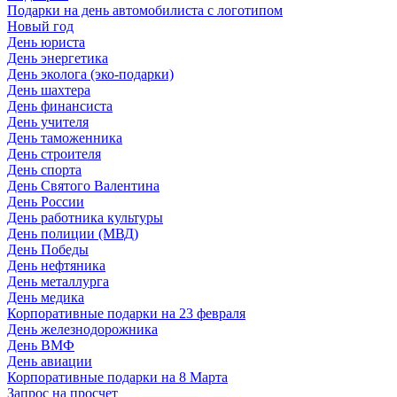
Подарки на день автомобилиста с логотипом
Новый год
День юриста
День энергетика
День эколога (эко-подарки)
День шахтера
День финансиста
День учителя
День таможенника
День строителя
День спорта
День Святого Валентина
День России
День работника культуры
День полиции (МВД)
День Победы
День нефтяника
День металлурга
День медика
Корпоративные подарки на 23 февраля
День железнодорожника
День ВМФ
День авиации
Корпоративные подарки на 8 Марта
Запрос на просчет