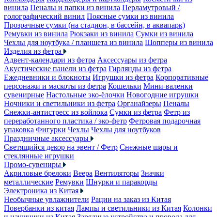
винила
Пеналы и папки из винила
Перламутровый /
голографический винил
Поясные сумки из винила
Прозрачные сумки (на стадион, в бассейн, в аквапарк)
Ремувки из винила
Рюкзаки из винила
Сумки из винила
Чехлы для ноутбука / планшета из винила
Шопперы из винила
Изделия из фетра
Адвент-календари из фетра
Аксессуары из фетра
Акустические панели из фетра
Гирлянды из фетра
Ежедневники и блокноты
Игрушки из фетра
Корпоративные
персонажи и маскоты из фетра
Кошельки
Мини-валенки
сувенирные
Настольные эко-ёлочки
Новогодние игрушки
Ночники и светильники из фетра
Органайзеры
Пеналы
Снежки-антистресс из войлока
Сумки из фетра
Фетр из
переработанного пластика / эко-фетр
Фетровая подарочная
упаковка
Фигурки
Чехлы
Чехлы для ноутбуков
Праздничные аксессуары
Светящийся декор на эвент / Фетр
Снежные шары и
стеклянные игрушки
Промо-сувениры
Акриловые брелоки
Веера
Вентиляторы
Значки
металлические
Ремувки
Шнурки и паракорды
Электроника из Китая
Необычные увлажнители
Рации на заказ из Китая
Повербанки из китая
Лампы и светильники из Китая
Колонки
и наушники из Китая
Зарядные устройства и провода для