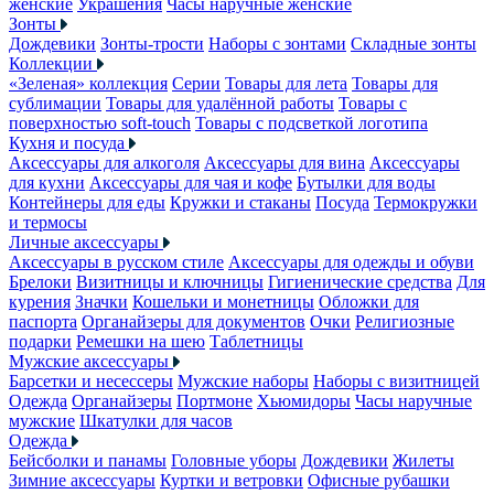
женские
Украшения
Часы наручные женские
Зонты
Дождевики
Зонты-трости
Наборы с зонтами
Складные зонты
Коллекции
«Зеленая» коллекция
Серии
Товары для лета
Товары для
сублимации
Товары для удалённой работы
Товары с
поверхностью soft-touch
Товары с подсветкой логотипа
Кухня и посуда
Аксессуары для алкоголя
Аксессуары для вина
Аксессуары
для кухни
Аксессуары для чая и кофе
Бутылки для воды
Контейнеры для еды
Кружки и стаканы
Посуда
Термокружки
и термосы
Личные аксессуары
Аксессуары в русском стиле
Аксессуары для одежды и обуви
Брелоки
Визитницы и ключницы
Гигиенические средства
Для
курения
Значки
Кошельки и монетницы
Обложки для
паспорта
Органайзеры для документов
Очки
Религиозные
подарки
Ремешки на шею
Таблетницы
Мужские аксессуары
Барсетки и несессеры
Мужские наборы
Наборы с визитницей
Одежда
Органайзеры
Портмоне
Хьюмидоры
Часы наручные
мужские
Шкатулки для часов
Одежда
Бейсболки и панамы
Головные уборы
Дождевики
Жилеты
Зимние аксессуары
Куртки и ветровки
Офисные рубашки