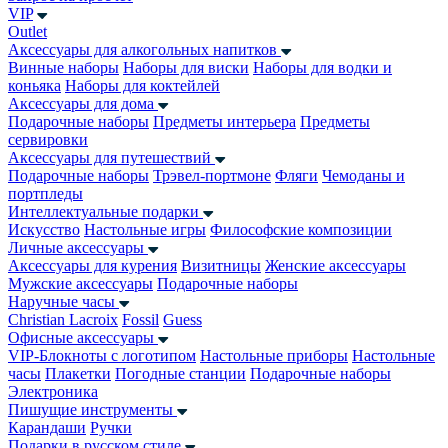
VIP
Outlet
Аксессуары для алкогольных напитков
Винные наборы
Наборы для виски
Наборы для водки и
коньяка
Наборы для коктейлей
Аксессуары для дома
Подарочные наборы
Предметы интерьера
Предметы
сервировки
Аксессуары для путешествий
Подарочные наборы
Трэвел-портмоне
Фляги
Чемоданы и
портпледы
Интеллектуальные подарки
Искусство
Настольные игры
Философские композиции
Личные аксессуары
Аксессуары для курения
Визитницы
Женские аксессуары
Мужские аксессуары
Подарочные наборы
Наручные часы
Christian Lacroix
Fossil
Guess
Офисные аксессуары
VIP-Блокноты с логотипом
Настольные приборы
Настольные
часы
Плакетки
Погодные станции
Подарочные наборы
Электроника
Пишущие инструменты
Карандаши
Ручки
Подарки в русском стиле