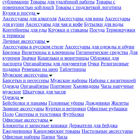
сублимации
Товары для удалённой работы
Товары с
поверхностью soft-touch
Товары с подсветкой логотипа
Кухня и посуда
Аксессуары для алкоголя
Аксессуары для вина
Аксессуары
для кухни
Аксессуары для чая и кофе
Бутылки для воды
Контейнеры для еды
Кружки и стаканы
Посуда
Термокружки
и термосы
Личные аксессуары
Аксессуары в русском стиле
Аксессуары для одежды и обуви
Брелоки
Визитницы и ключницы
Гигиенические средства
Для
курения
Значки
Кошельки и монетницы
Обложки для
паспорта
Органайзеры для документов
Очки
Религиозные
подарки
Ремешки на шею
Таблетницы
Мужские аксессуары
Барсетки и несессеры
Мужские наборы
Наборы с визитницей
Одежда
Органайзеры
Портмоне
Хьюмидоры
Часы наручные
мужские
Шкатулки для часов
Одежда
Бейсболки и панамы
Головные уборы
Дождевики
Жилеты
Зимние аксессуары
Куртки и ветровки
Офисные рубашки
Поло
Свитеры и толстовки
Футболки
Офисные аксессуары
Блокноты и записные книжки
Держатели для бейджа
Ежедневники
Канцелярские товары
Настольные аксессуары
Офисные наборы
Папки
Часы