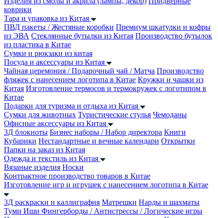
Изделия из смолы и акрила (лампы, декор)
Придверные
коврики
Тара и упаковка из Китая
ПВД пакеты / Жестяные коробки
Премиум шкатулки и кофры
из ЭВА
Стеклянные бутылки из Китая
Производство бутылок
из пластика в Китае
Сумки и рюкзаки из китая
Посуда и аксессуары из Китая
Чайная церемония / Подарочный чай / Матча
Производство
фляжек с нанесением логотипа в Китае
Кружки и чашки из
Китая
Изготовление термосов и термокружек с логотипом в
Китае
Подарки для туризма и отдыха из Китая
Сумки для животных
Туристические стулья
Чемоданы
Офисные аксессуары из Китая
3Д блокноты
Бизнес наборы / Набор директора
Книги
Кубарики
Нестандартные и вечные календари
Открытки
Папки на заказ из Китая
Одежда и текстиль из Китая
Вязаные изделия
Носки
Контрактное производство товаров в Китае
Изготовление игр и игрушек с нанесением логотипа в Китае
3Д раскраски и каллиграфия
Матрешки
Нарды и шахматы
Туми Иши
Фингерборды / Антистрессы / Логические игры