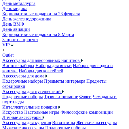
День металлурга
День медика
Корпоративные подарки на 23 февраля
День железнодорожника
День ВМФ
День авиации
Корпоративные подарки на 8 Марта
Запрос на просчет
VIP
+
Outlet
Аксессуары для алкогольных напитков
Винные наборы
Наборы для виски
Наборы для водки и
коньяка
Наборы для коктейлей
Аксессуары для дома
Подарочные наборы
Предметы интерьера
Предметы
сервировки
Аксессуары для путешествий
Подарочные наборы
Трэвел-портмоне
Фляги
Чемоданы и
портпледы
Интеллектуальные подарки
Искусство
Настольные игры
Философские композиции
Личные аксессуары
Аксессуары для курения
Визитницы
Женские аксессуары
Мужские аксессуары
Подарочные наборы