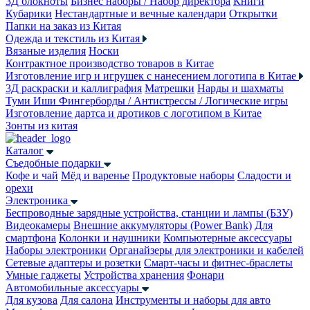
3Д блокноты
Бизнес наборы / Набор директора
Книги
Кубарики
Нестандартные и вечные календари
Открытки
Папки на заказ из Китая
Одежда и текстиль из Китая
Вязаные изделия
Носки
Контрактное производство товаров в Китае
Изготовление игр и игрушек с нанесением логотипа в Китае
3Д раскраски и каллиграфия
Матрешки
Нарды и шахматы
Туми Иши
Фингерборды / Антистрессы / Логические игры
Изготовление дартса и дротиков с логотипом в Китае
Зонты из китая
Каталог
Съедобные подарки
Кофе и чай
Мёд и варенье
Продуктовые наборы
Сладости и
орехи
Электроника
Беспроводные зарядные устройства, станции и лампы (БЗУ)
Видеокамеры
Внешние аккумуляторы (Power Bank)
Для
смартфона
Колонки и наушники
Компьютерные аксессуары
Наборы электроники
Органайзеры для электроники и кабелей
Сетевые адаптеры и розетки
Смарт-часы и фитнес-браслеты
Умные гаджеты
Устройства хранения
Фонари
Автомобильные аксессуары
Для кузова
Для салона
Инструменты и наборы для авто