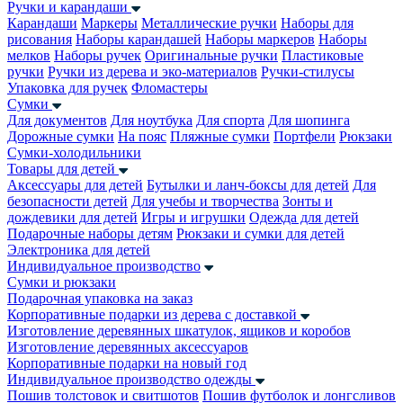
Ручки и карандаши
Карандаши
Маркеры
Металлические ручки
Наборы для
рисования
Наборы карандашей
Наборы маркеров
Наборы
мелков
Наборы ручек
Оригинальные ручки
Пластиковые
ручки
Ручки из дерева и эко-материалов
Ручки-стилусы
Упаковка для ручек
Фломастеры
Сумки
Для документов
Для ноутбука
Для спорта
Для шопинга
Дорожные сумки
На пояс
Пляжные сумки
Портфели
Рюкзаки
Сумки-холодильники
Товары для детей
Аксессуары для детей
Бутылки и ланч-боксы для детей
Для
безопасности детей
Для учебы и творчества
Зонты и
дождевики для детей
Игры и игрушки
Одежда для детей
Подарочные наборы детям
Рюкзаки и сумки для детей
Электроника для детей
Индивидуальное производство
Сумки и рюкзаки
Подарочная упаковка на заказ
Корпоративные подарки из дерева с доставкой
Изготовление деревянных шкатулок, ящиков и коробов
Изготовление деревянных аксессуаров
Корпоративные подарки на новый год
Индивидуальное производство одежды
Пошив толстовок и свитшотов
Пошив футболок и лонгсливов