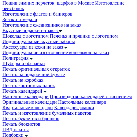
Пошив зимних перчаток, шарфов в Москве
Изготовление
бейсболок
Изготовление флагов и баннеров
Значки и медали
Изготовление ежедневников на заказ
Вкусные подарки на заказ
Шоколад с логотипом
Печенья и пряники с логотипом
Индивидуальные вкусные наборы
Аксессуары из кожи на заказ
Индивидуальное изготовление кошельков на заказ
Полиграфия
Шуберы и обечайки
Печать оригинальных открыток
Печать на подарочной бумаге
Печать на коробках
Печать картонных папок
Печать календарей
Настенные календари
Производство календарей с тиснением
Оригинальные календари
Настольные календари
Квартальные календари
Календари-домики
Печать и изготовление бумажных пакетов
Печать буклетов и брошюр
Печать блокнотов
ПВД пакеты
Подборки