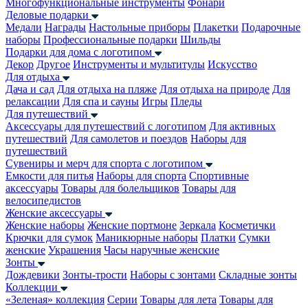
Многофункциональные инструменты
Фонари
Деловые подарки
Медали
Награды
Настольные приборы
Плакетки
Подарочные
наборы
Профессиональные подарки
Шильды
Подарки для дома с логотипом
Декор
Другое
Инструменты и мультитулы
Искусство
Для отдыха
Дача и сад
Для отдыха на пляже
Для отдыха на природе
Для
релаксации
Для спа и сауны
Игры
Пледы
Для путешествий
Аксессуары для путешествий с логотипом
Для активных
путешествий
Для самолетов и поездов
Наборы для
путешествий
Сувениры и мерч для спорта с логотипом
Емкости для питья
Наборы для спорта
Спортивные
аксессуары
Товары для болельщиков
Товары для
велосипедистов
Женские аксессуары
Женские наборы
Женские портмоне
Зеркала
Косметички
Крючки для сумок
Маникюрные наборы
Платки
Сумки
женские
Украшения
Часы наручные женские
Зонты
Дождевики
Зонты-трости
Наборы с зонтами
Складные зонты
Коллекции
«Зеленая» коллекция
Серии
Товары для лета
Товары для