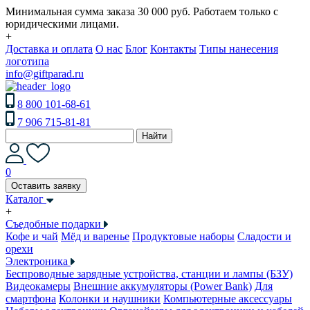
Минимальная сумма заказа 30 000 руб. Работаем только с
юридическими лицами.
+
Доставка и оплата
О нас
Блог
Контакты
Типы нанесения
логотипа
info@giftparad.ru
8 800 101-68-61
7 906 715-81-81
Найти
0
Оставить заявку
Каталог
+
Съедобные подарки
Кофе и чай
Мёд и варенье
Продуктовые наборы
Сладости и
орехи
Электроника
Беспроводные зарядные устройства, станции и лампы (БЗУ)
Видеокамеры
Внешние аккумуляторы (Power Bank)
Для
смартфона
Колонки и наушники
Компьютерные аксессуары