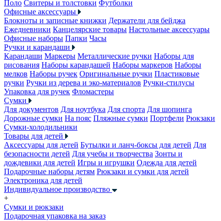
Поло
Свитеры и толстовки
Футболки
Офисные аксессуары
Блокноты и записные книжки
Держатели для бейджа
Ежедневники
Канцелярские товары
Настольные аксессуары
Офисные наборы
Папки
Часы
Ручки и карандаши
Карандаши
Маркеры
Металлические ручки
Наборы для
рисования
Наборы карандашей
Наборы маркеров
Наборы
мелков
Наборы ручек
Оригинальные ручки
Пластиковые
ручки
Ручки из дерева и эко-материалов
Ручки-стилусы
Упаковка для ручек
Фломастеры
Сумки
Для документов
Для ноутбука
Для спорта
Для шопинга
Дорожные сумки
На пояс
Пляжные сумки
Портфели
Рюкзаки
Сумки-холодильники
Товары для детей
Аксессуары для детей
Бутылки и ланч-боксы для детей
Для
безопасности детей
Для учебы и творчества
Зонты и
дождевики для детей
Игры и игрушки
Одежда для детей
Подарочные наборы детям
Рюкзаки и сумки для детей
Электроника для детей
Индивидуальное производство
+
Сумки и рюкзаки
Подарочная упаковка на заказ