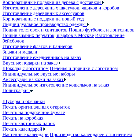
Корпоративные подарки из дерева с доставкой
Изготовление деревянных шкатулок, ящиков и коробов
Изготовление деревянных аксессуаров
Корпоративные подарки на новый год
Индивидуальное производство одежды
Пошив толстовок и свитшотов
Пошив футболок и лонгсливов
Пошив зимних перчаток, шарфов в Москве
Изготовление
бейсболок
Изготовление флагов и баннеров
Значки и медали
Изготовление ежедневников на заказ
Вкусные подарки на заказ
Шоколад с логотипом
Печенья и пряники с логотипом
Индивидуальные вкусные наборы
Аксессуары из кожи на заказ
Индивидуальное изготовление кошельков на заказ
Полиграфия
+
Шуберы и обечайки
Печать оригинальных открыток
Печать на подарочной бумаге
Печать на коробках
Печать картонных папок
Печать календарей
Настенные календари
Производство календарей с тиснением