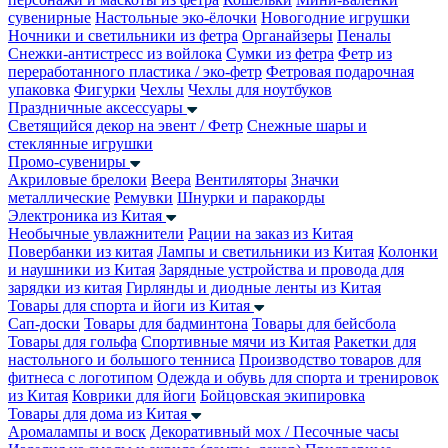
сувенирные
Настольные эко-ёлочки
Новогодние игрушки
Ночники и светильники из фетра
Органайзеры
Пеналы
Снежки-антистресс из войлока
Сумки из фетра
Фетр из
переработанного пластика / эко-фетр
Фетровая подарочная
упаковка
Фигурки
Чехлы
Чехлы для ноутбуков
Праздничные аксессуары
Светящийся декор на эвент / Фетр
Снежные шары и
стеклянные игрушки
Промо-сувениры
Акриловые брелоки
Веера
Вентиляторы
Значки
металлические
Ремувки
Шнурки и паракорды
Электроника из Китая
Необычные увлажнители
Рации на заказ из Китая
Повербанки из китая
Лампы и светильники из Китая
Колонки
и наушники из Китая
Зарядные устройства и провода для
зарядки из китая
Гирлянды и диодные ленты из Китая
Товары для спорта и йоги из Китая
Сап-доски
Товары для бадминтона
Товары для бейсбола
Товары для гольфа
Спортивные мячи из Китая
Ракетки для
настольного и большого тенниса
Производство товаров для
фитнеса с логотипом
Одежда и обувь для спорта и тренировок
из Китая
Коврики для йоги
Бойцовская экипировка
Товары для дома из Китая
Аромалампы и воск
Декоративный мох / Песочные часы