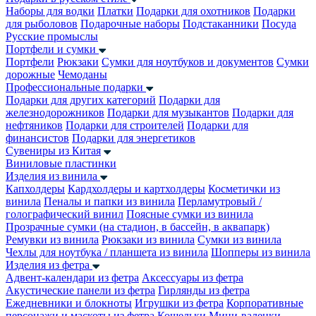
Наборы для водки
Платки
Подарки для охотников
Подарки
для рыболовов
Подарочные наборы
Подстаканники
Посуда
Русские промыслы
Портфели и сумки
Портфели
Рюкзаки
Сумки для ноутбуков и документов
Сумки
дорожные
Чемоданы
Профессиональные подарки
Подарки для других категорий
Подарки для
железнодорожников
Подарки для музыкантов
Подарки для
нефтяников
Подарки для строителей
Подарки для
финансистов
Подарки для энергетиков
Сувениры из Китая
Виниловые пластинки
Изделия из винила
Капхолдеры
Кардхолдеры и картхолдеры
Косметички из
винила
Пеналы и папки из винила
Перламутровый /
голографический винил
Поясные сумки из винила
Прозрачные сумки (на стадион, в бассейн, в аквапарк)
Ремувки из винила
Рюкзаки из винила
Сумки из винила
Чехлы для ноутбука / планшета из винила
Шопперы из винила
Изделия из фетра
Адвент-календари из фетра
Аксессуары из фетра
Акустические панели из фетра
Гирлянды из фетра
Ежедневники и блокноты
Игрушки из фетра
Корпоративные
персонажи и маскоты из фетра
Кошельки
Мини-валенки