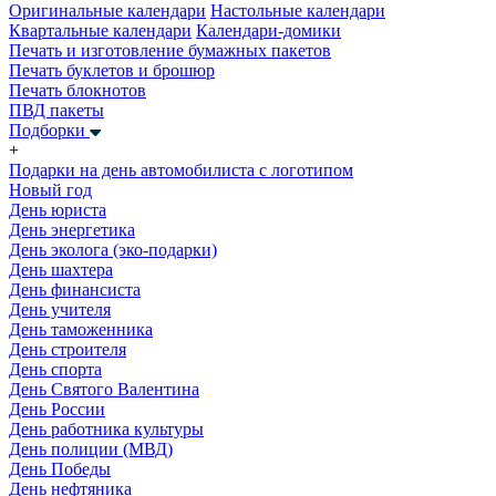
Оригинальные календари
Настольные календари
Квартальные календари
Календари-домики
Печать и изготовление бумажных пакетов
Печать буклетов и брошюр
Печать блокнотов
ПВД пакеты
Подборки
+
Подарки на день автомобилиста с логотипом
Новый год
День юриста
День энергетика
День эколога (эко-подарки)
День шахтера
День финансиста
День учителя
День таможенника
День строителя
День спорта
День Святого Валентина
День России
День работника культуры
День полиции (МВД)
День Победы
День нефтяника