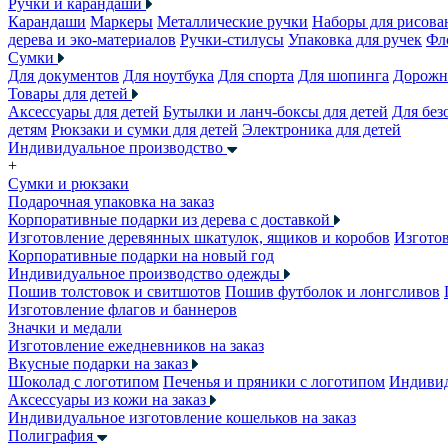
Ручки и карандаши
Карандаши
Маркеры
Металлические ручки
Наборы для рисова
дерева и эко-материалов
Ручки-стилусы
Упаковка для ручек
Фл
Сумки
Для документов
Для ноутбука
Для спорта
Для шопинга
Дорожн
Товары для детей
Аксессуары для детей
Бутылки и ланч-боксы для детей
Для без
детям
Рюкзаки и сумки для детей
Электроника для детей
Индивидуальное производство
+
Сумки и рюкзаки
Подарочная упаковка на заказ
Корпоративные подарки из дерева с доставкой
Изготовление деревянных шкатулок, ящиков и коробов
Изготов
Корпоративные подарки на новый год
Индивидуальное производство одежды
Пошив толстовок и свитшотов
Пошив футболок и лонгсливов
Изготовление флагов и баннеров
Значки и медали
Изготовление ежедневников на заказ
Вкусные подарки на заказ
Шоколад с логотипом
Печенья и пряники с логотипом
Индивид
Аксессуары из кожи на заказ
Индивидуальное изготовление кошельков на заказ
Полиграфия