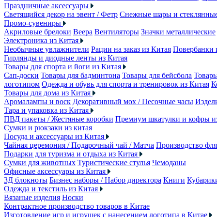
Праздничные аксессуары
Светящийся декор на эвент / Фетр
Снежные шары и стеклянны
Промо-сувениры
Акриловые брелоки
Веера
Вентиляторы
Значки металлические
Электроника из Китая
Необычные увлажнители
Рации на заказ из Китая
Повербанки 
Гирлянды и диодные ленты из Китая
Товары для спорта и йоги из Китая
Сап-доски
Товары для бадминтона
Товары для бейсбола
Товары
логотипом
Одежда и обувь для спорта и тренировок из Китая
К
Товары для дома из Китая
Аромалампы и воск
Декоративный мох / Песочные часы
Издели
Тара и упаковка из Китая
ПВД пакеты / Жестяные коробки
Премиум шкатулки и кофры 
Сумки и рюкзаки из китая
Посуда и аксессуары из Китая
Чайная церемония / Подарочный чай / Матча
Производство фля
Подарки для туризма и отдыха из Китая
Сумки для животных
Туристические стулья
Чемоданы
Офисные аксессуары из Китая
3Д блокноты
Бизнес наборы / Набор директора
Книги
Кубарик
Одежда и текстиль из Китая
Вязаные изделия
Носки
Контрактное производство товаров в Китае
Изготовление игр и игрушек с нанесением логотипа в Китае