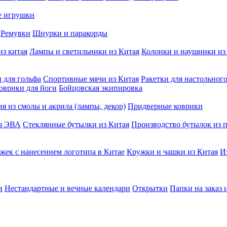
е игрушки
Ремувки
Шнурки и паракорды
из китая
Лампы и светильники из Китая
Колонки и наушники из
 для гольфа
Спортивные мячи из Китая
Ракетки для настольног
оврики для йоги
Бойцовская экипировка
я из смолы и акрила (лампы, декор)
Придверные коврики
из ЭВА
Стеклянные бутылки из Китая
Производство бутылок из п
жек с нанесением логотипа в Китае
Кружки и чашки из Китая
И
и
Нестандартные и вечные календари
Открытки
Папки на заказ 