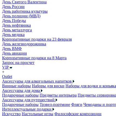
День Святого Валентина
День России
День работника культуры
День полиции (МВД)
День Победы
День нефтяника
День металлурга
День медика
Корпоративные подарки на 23 февраля
День железнодорожника
День ВМФ
День авиации
Корпоративные подарки на 8 Марта
Запрос на просчет
VIP
+
Outlet
Аксессуары для алкогольных напитков
Винные наборы
Наборы для виски
Наборы для водки и коньяк
Аксессуары для дома
Подарочные наборы
Предметы интерьера
Предметы сервировк
Аксессуары для путешествий
Подарочные наборы
Трэвел-портмоне
Фляги
Чемоданы и порт
Интеллектуальные подарки
Искусство
Настольные игры
Философские композиции