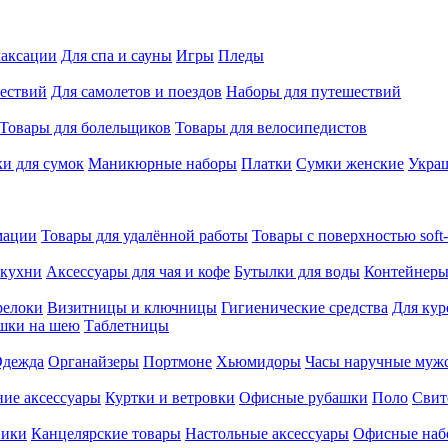
лаксации
Для спа и сауны
Игры
Пледы
ествий
Для самолетов и поездов
Наборы для путешествий
Товары для болельщиков
Товары для велосипедистов
и для сумок
Маникюрные наборы
Платки
Сумки женские
Укра
мации
Товары для удалённой работы
Товары с поверхностью soft-
 кухни
Аксессуары для чая и кофе
Бутылки для воды
Контейнеры
релоки
Визитницы и ключницы
Гигиенические средства
Для кур
шки на шею
Таблетницы
дежда
Органайзеры
Портмоне
Хьюмидоры
Часы наручные муж
ие аксессуары
Куртки и ветровки
Офисные рубашки
Поло
Свит
ники
Канцелярские товары
Настольные аксессуары
Офисные наб