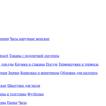
шения
Часы наручные женские
touch
Товары с подсветкой логотипа
 для еды
Кружки и стаканы
Посуда
Термокружки и термосы
ения
Значки
Кошельки и монетницы
Обложки для паспорта
ские
Шкатулки для часов
еры и толстовки
Футболки
оры
Папки
Часы