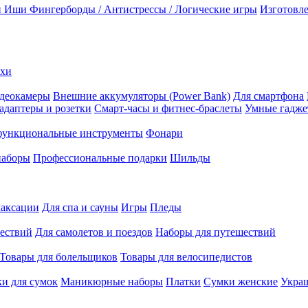
и Иши
Фингерборды / Антистрессы / Логические игры
Изготовле
ехи
деокамеры
Внешние аккумуляторы (Power Bank)
Для смартфона
адаптеры и розетки
Смарт-часы и фитнес-браслеты
Умные гадж
ункциональные инструменты
Фонари
наборы
Профессиональные подарки
Шильды
лаксации
Для спа и сауны
Игры
Пледы
ествий
Для самолетов и поездов
Наборы для путешествий
Товары для болельщиков
Товары для велосипедистов
и для сумок
Маникюрные наборы
Платки
Сумки женские
Укра