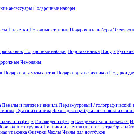
кие аксессуары
Подарочные наборы
асы
Плакетки
Погодные станции
Подарочные наборы
Электрон
 рыболовов
Подарочные наборы
Подстаканники
Посуда
Русски
дорожные
Чемоданы
ов
Подарки для музыкантов
Подарки для нефтяников
Подарки дл
а
Пеналы и папки из винила
Перламутровый / голографический 
 винила
Сумки из винила
Чехлы для ноутбука / планшета из вини
панели из фетра
Гирлянды из фетра
Ежедневники и блокноты
И
Новогодние игрушки
Ночники и светильники из фетра
Органайз
ная упаковка
Фигурки
Чехлы
Чехлы для ноутбуков