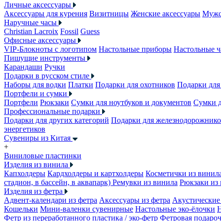
Личные аксессуары
Аксессуары для курения
Визитницы
Женские аксессуары
Мужс
Наручные часы
Christian Lacroix
Fossil
Guess
Офисные аксессуары
VIP-Блокноты с логотипом
Настольные приборы
Настольные ч
Пишущие инструменты
Карандаши
Ручки
Подарки в русском стиле
Наборы для водки
Платки
Подарки для охотников
Подарки для
Портфели и сумки
Портфели
Рюкзаки
Сумки для ноутбуков и документов
Сумки 
Профессиональные подарки
Подарки для других категорий
Подарки для железнодорожник
энергетиков
Сувениры из Китая
+
Виниловые пластинки
Изделия из винила
Капхолдеры
Кардхолдеры и картхолдеры
Косметички из винил
стадион, в бассейн, в аквапарк)
Ремувки из винила
Рюкзаки из
Изделия из фетра
Адвент-календари из фетра
Аксессуары из фетра
Акустические 
Кошельки
Мини-валенки сувенирные
Настольные эко-ёлочки
Фетр из переработанного пластика / эко-фетр
Фетровая подароч