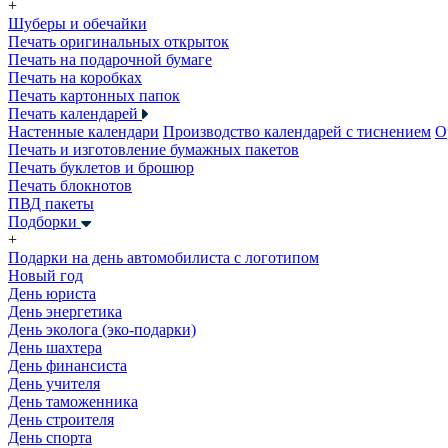
+
Шуберы и обечайки
Печать оригинальных открыток
Печать на подарочной бумаге
Печать на коробках
Печать картонных папок
Печать календарей
Настенные календари
Производство календарей с тиснением
О
Печать и изготовление бумажных пакетов
Печать буклетов и брошюр
Печать блокнотов
ПВД пакеты
Подборки
+
Подарки на день автомобилиста с логотипом
Новый год
День юриста
День энергетика
День эколога (эко-подарки)
День шахтера
День финансиста
День учителя
День таможенника
День строителя
День спорта