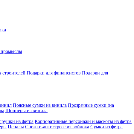
ика
е промыслы
я строителей
Подарки для финансистов
Подарки для
винил
Поясные сумки из винила
Прозрачные сумки (на
ла
Шопперы из винила
грушки из фетра
Корпоративные персонажи и маскоты из фетра
еры
Пеналы
Снежки-антистресс из войлока
Сумки из фетра