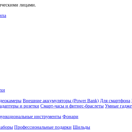
дическими лицами.
ипа
ехи
деокамеры
Внешние аккумуляторы (Power Bank)
Для смартфона
адаптеры и розетки
Смарт-часы и фитнес-браслеты
Умные гадж
ункциональные инструменты
Фонари
наборы
Профессиональные подарки
Шильды