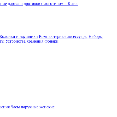
ние дартса и дротиков с логотипом в Китае
Колонки и наушники
Компьютерные аксессуары
Наборы
еты
Устройства хранения
Фонари
шения
Часы наручные женские