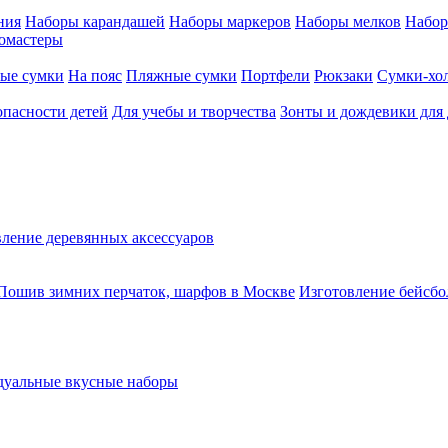
ния
Наборы карандашей
Наборы маркеров
Наборы мелков
Набор
омастеры
ые сумки
На пояс
Пляжные сумки
Портфели
Рюкзаки
Сумки-хо
опасности детей
Для учебы и творчества
Зонты и дождевики для 
ление деревянных аксессуаров
Пошив зимних перчаток, шарфов в Москве
Изготовление бейсбо
уальные вкусные наборы