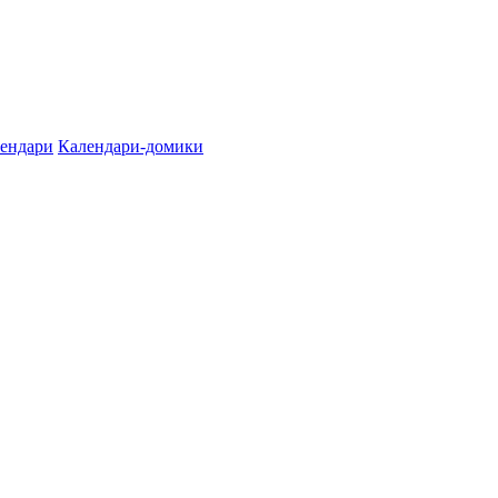
лендари
Календари-домики