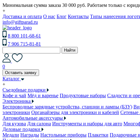
Минимальная сумма заказа 30 000 руб. Работаем только с юри
+
Доставка и оплата
О нас
Блог
Контакты
Типы нанесения логот
info@giftparad.ru
8 800 101-68-61
7 906 715-81-81
Найти
0
Оставить заявку
Каталог
+
Съедобные подарки
Кофе и чай
Мёд и варенье
Продуктовые наборы
Сладости и ор
Электроника
Беспроводные зарядные устройства, станции и лампы (БЗУ)
Ви
электроники
Органайзеры для электроники и кабелей
Сетевые 
Автомобильные аксессуары
Для кузова
Для салона
Инструменты и наборы для авто
Многоф
Деловые подарки
Медали
Награды
Настольные приборы
Плакетки
Подарочные 