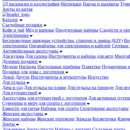
3Д раскраски и каллиграфия
Матрешки
Нарды и шахматы
Тум
Зонты из китая
Каталог
Съедобные подарки
Кофе и чай
Мёд и варенье
Продуктовые наборы
Сладости и ор
Электроника
Беспроводные зарядные устройства, станции и лампы (БЗУ)
Ви
электроники
Органайзеры для электроники и кабелей
Сетевые 
Автомобильные аксессуары
Для кузова
Для салона
Инструменты и наборы для авто
Многоф
Деловые подарки
Медали
Награды
Настольные приборы
Плакетки
Подарочные 
Подарки для дома с логотипом
Декор
Другое
Инструменты и мультитулы
Искусство
Для отдыха
Дача и сад
Для отдыха на пляже
Для отдыха на природе
Для ре
Для путешествий
Аксессуары для путешествий с логотипом
Для активных путеш
Сувениры и мерч для спорта с логотипом
Емкости для питья
Наборы для спорта
Спортивные аксессуары
Женские аксессуары
Женские наборы
Женские портмоне
Зеркала
Косметички
Крючк
Зонты
Дождевики
Зонты-трости
Наборы с зонтами
Складные зонты