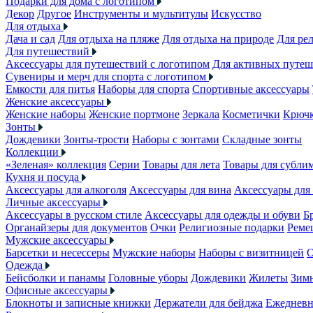
Подарки для дома с логотипом
Декор
Другое
Инструменты и мультитулы
Искусство
Для отдыха
Дача и сад
Для отдыха на пляже
Для отдыха на природе
Для ре
Для путешествий
Аксессуары для путешествий с логотипом
Для активных путеш
Сувениры и мерч для спорта с логотипом
Емкости для питья
Наборы для спорта
Спортивные аксессуары
Женские аксессуары
Женские наборы
Женские портмоне
Зеркала
Косметички
Крючк
Зонты
Дождевики
Зонты-трости
Наборы с зонтами
Складные зонты
Коллекции
«Зеленая» коллекция
Серии
Товары для лета
Товары для субли
Кухня и посуда
Аксессуары для алкоголя
Аксессуары для вина
Аксессуары для
Личные аксессуары
Аксессуары в русском стиле
Аксессуары для одежды и обуви
Б
Органайзеры для документов
Очки
Религиозные подарки
Реме
Мужские аксессуары
Барсетки и несессеры
Мужские наборы
Наборы с визитницей
О
Одежда
Бейсболки и панамы
Головные уборы
Дождевики
Жилеты
Зимн
Офисные аксессуары
Блокноты и записные книжки
Держатели для бейджа
Ежеднев