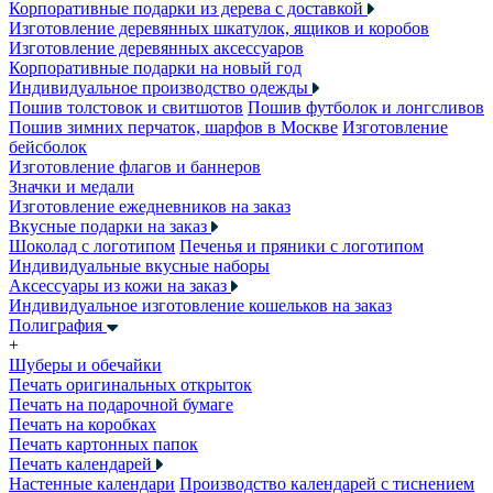
Корпоративные подарки из дерева с доставкой
Изготовление деревянных шкатулок, ящиков и коробов
Изготовление деревянных аксессуаров
Корпоративные подарки на новый год
Индивидуальное производство одежды
Пошив толстовок и свитшотов
Пошив футболок и лонгсливов
Пошив зимних перчаток, шарфов в Москве
Изготовление
бейсболок
Изготовление флагов и баннеров
Значки и медали
Изготовление ежедневников на заказ
Вкусные подарки на заказ
Шоколад с логотипом
Печенья и пряники с логотипом
Индивидуальные вкусные наборы
Аксессуары из кожи на заказ
Индивидуальное изготовление кошельков на заказ
Полиграфия
+
Шуберы и обечайки
Печать оригинальных открыток
Печать на подарочной бумаге
Печать на коробках
Печать картонных папок
Печать календарей
Настенные календари
Производство календарей с тиснением