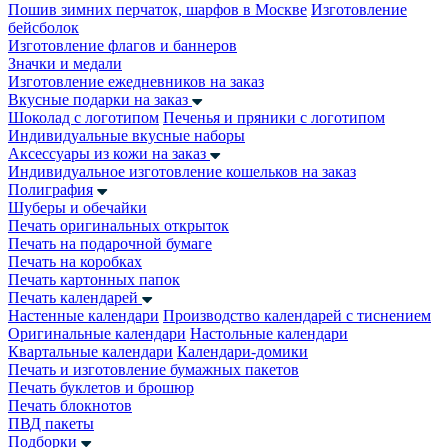
Пошив зимних перчаток, шарфов в Москве
Изготовление
бейсболок
Изготовление флагов и баннеров
Значки и медали
Изготовление ежедневников на заказ
Вкусные подарки на заказ
Шоколад с логотипом
Печенья и пряники с логотипом
Индивидуальные вкусные наборы
Аксессуары из кожи на заказ
Индивидуальное изготовление кошельков на заказ
Полиграфия
Шуберы и обечайки
Печать оригинальных открыток
Печать на подарочной бумаге
Печать на коробках
Печать картонных папок
Печать календарей
Настенные календари
Производство календарей с тиснением
Оригинальные календари
Настольные календари
Квартальные календари
Календари-домики
Печать и изготовление бумажных пакетов
Печать буклетов и брошюр
Печать блокнотов
ПВД пакеты
Подборки