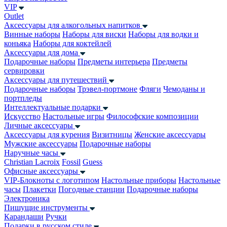
VIP
Outlet
Аксессуары для алкогольных напитков
Винные наборы
Наборы для виски
Наборы для водки и
коньяка
Наборы для коктейлей
Аксессуары для дома
Подарочные наборы
Предметы интерьера
Предметы
сервировки
Аксессуары для путешествий
Подарочные наборы
Трэвел-портмоне
Фляги
Чемоданы и
портпледы
Интеллектуальные подарки
Искусство
Настольные игры
Философские композиции
Личные аксессуары
Аксессуары для курения
Визитницы
Женские аксессуары
Мужские аксессуары
Подарочные наборы
Наручные часы
Christian Lacroix
Fossil
Guess
Офисные аксессуары
VIP-Блокноты с логотипом
Настольные приборы
Настольные
часы
Плакетки
Погодные станции
Подарочные наборы
Электроника
Пишущие инструменты
Карандаши
Ручки
Подарки в русском стиле