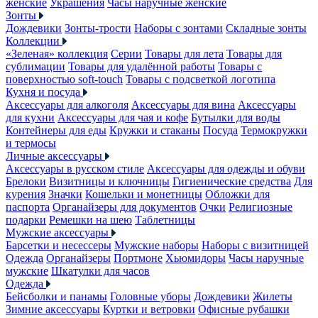
женские
Украшения
Часы наручные женские
Зонты
Дождевики
Зонты-трости
Наборы с зонтами
Складные зонты
Коллекции
«Зеленая» коллекция
Серии
Товары для лета
Товары для
сублимации
Товары для удалённой работы
Товары с
поверхностью soft-touch
Товары с подсветкой логотипа
Кухня и посуда
Аксессуары для алкоголя
Аксессуары для вина
Аксессуары
для кухни
Аксессуары для чая и кофе
Бутылки для воды
Контейнеры для еды
Кружки и стаканы
Посуда
Термокружки
и термосы
Личные аксессуары
Аксессуары в русском стиле
Аксессуары для одежды и обуви
Брелоки
Визитницы и ключницы
Гигиенические средства
Для
курения
Значки
Кошельки и монетницы
Обложки для
паспорта
Органайзеры для документов
Очки
Религиозные
подарки
Ремешки на шею
Таблетницы
Мужские аксессуары
Барсетки и несессеры
Мужские наборы
Наборы с визитницей
Одежда
Органайзеры
Портмоне
Хьюмидоры
Часы наручные
мужские
Шкатулки для часов
Одежда
Бейсболки и панамы
Головные уборы
Дождевики
Жилеты
Зимние аксессуары
Куртки и ветровки
Офисные рубашки