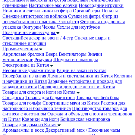
сувенирные
Настольные эко-ёлочки
Новогодние игрушки
Ночники и светильники из фетра
Органайзеры
Пеналы
Снежки-антистресс из войлока
Сумки из фетра
Фетр из
переработанного пластика / эко-фетр
Фетровая подарочная
упаковка
Фигурки
Чехлы
Чехлы для ноутбуков
Праздничные аксессуары
Светящийся декор на эвент / Фетр
Снежные шары и
стеклянные игрушки
Промо-сувениры
Акриловые брелоки
Веера
Вентиляторы
Значки
металлические
Ремувки
Шнурки и паракорды
Электроника из Китая
Необычные увлажнители
Рации на заказ из Китая
Повербанки из китая
Лампы и светильники из Китая
Колонки
и наушники из Китая
Зарядные устройства и провода для
зарядки из китая
Гирлянды и диодные ленты из Китая
Товары для спорта и йоги из Китая
Сап-доски
Товары для бадминтона
Товары для бейсбола
Товары для гольфа
Спортивные мячи из Китая
Ракетки для
настольного и большого тенниса
Производство товаров для
фитнеса с логотипом
Одежда и обувь для спорта и тренировок
из Китая
Коврики для йоги
Бойцовская экипировка
Товары для дома из Китая
Аромалампы и воск
Декоративный мох / Песочные часы