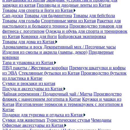
зарядки из китая
Гирлянды и диодные ленты из Китая
Товары для спорта и йоги из Китая
Сап-доски
Товары для бадминтона
Товары для бейсбола
Товары для гольфа
Спортивные мячи из Китая
Ракетки для
настольного и большого тенниса
Производство товаров для
фитнеса с логотипом
Одежда и обувь для спорта и тренировок
из Китая
Коврики для йоги
Бойцовская экипировка
Товары для дома из Китая
Аромалампы и воск
Декоративный мох / Песочные часы
Изделия из смолы и акрила (лампы, декор)
Придверные
коврики
Тара и упаковка из Китая
ПВД пакеты / Жестяные коробки
Премиум шкатулки и кофры
из ЭВА
Стеклянные бутылки из Китая
Производство бутылок
из пластика в Китае
Сумки и рюкзаки из китая
Посуда и аксессуары из Китая
Чайная церемония / Подарочный чай / Матча
Производство
фляжек с нанесением логотипа в Китае
Кружки и чашки из
Китая
Изготовление термосов и термокружек с логотипом в
Китае
Подарки для туризма и отдыха из Китая
Сумки для животных
Туристические стулья
Чемоданы
Офисные аксессуары из Китая