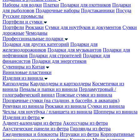
Наборы для водки
Платки
Подарки для охотников
Подарки
для рыболовов
Подарочные наборы
Подстаканники
Посуда
Русские промыслы
Портфели и сумки
Портфели
Рюкзаки
Сумки для ноутбуков и документов
Сумки
дорожные
Чемоданы
Профессиональные подарки
Подарки для других категорий
Подарки для
железнодорожников
Подарки для музыкантов
Подарки для
нефтяников
Подарки для строителей
Подарки для
финансистов
Подарки для энергетиков
Сувениры из Китая
Виниловые пластинки
Изделия из винила
Капхолдеры
Кардхолдеры и картхолдеры
Косметички из
винила
Пеналы и папки из винила
Перламутровый /
голографический винил
Поясные сумки из винила
Прозрачные сумки (на стадион, в бассейн, в аквапарк)
Ремувки из винила
Рюкзаки из винила
Сумки из винила
Чехлы для ноутбука / планшета из винила
Шопперы из винила
Изделия из фетра
Адвент-календари из фетра
Аксессуары из фетра
Акустические панели из фетра
Гирлянды из фетра
Ежедневники и блокноты
Игрушки из фетра
Корпоративные
персонажи и маскоты из фетра
Кошельки
Мини-валенки