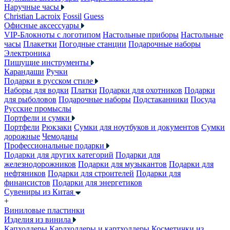
Наручные часы
Christian Lacroix
Fossil
Guess
Офисные аксессуары
VIP-Блокноты с логотипом
Настольные приборы
Настольные
часы
Плакетки
Погодные станции
Подарочные наборы
Электроника
Пишущие инструменты
Карандаши
Ручки
Подарки в русском стиле
Наборы для водки
Платки
Подарки для охотников
Подарки
для рыболовов
Подарочные наборы
Подстаканники
Посуда
Русские промыслы
Портфели и сумки
Портфели
Рюкзаки
Сумки для ноутбуков и документов
Сумки
дорожные
Чемоданы
Профессиональные подарки
Подарки для других категорий
Подарки для
железнодорожников
Подарки для музыкантов
Подарки для
нефтяников
Подарки для строителей
Подарки для
финансистов
Подарки для энергетиков
Сувениры из Китая
+
Виниловые пластинки
Изделия из винила
Капхолдеры
Кардхолдеры и картхолдеры
Косметички из