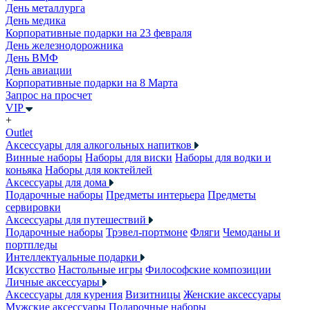
День металлурга
День медика
Корпоративные подарки на 23 февраля
День железнодорожника
День ВМФ
День авиации
Корпоративные подарки на 8 Марта
Запрос на просчет
VIP
+
Outlet
Аксессуары для алкогольных напитков
Винные наборы
Наборы для виски
Наборы для водки и
коньяка
Наборы для коктейлей
Аксессуары для дома
Подарочные наборы
Предметы интерьера
Предметы
сервировки
Аксессуары для путешествий
Подарочные наборы
Трэвел-портмоне
Фляги
Чемоданы и
портпледы
Интеллектуальные подарки
Искусство
Настольные игры
Философские композиции
Личные аксессуары
Аксессуары для курения
Визитницы
Женские аксессуары
Мужские аксессуары
Подарочные наборы