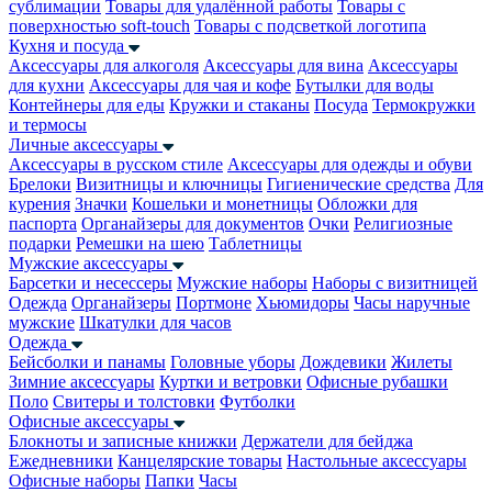
сублимации
Товары для удалённой работы
Товары с
поверхностью soft-touch
Товары с подсветкой логотипа
Кухня и посуда
Аксессуары для алкоголя
Аксессуары для вина
Аксессуары
для кухни
Аксессуары для чая и кофе
Бутылки для воды
Контейнеры для еды
Кружки и стаканы
Посуда
Термокружки
и термосы
Личные аксессуары
Аксессуары в русском стиле
Аксессуары для одежды и обуви
Брелоки
Визитницы и ключницы
Гигиенические средства
Для
курения
Значки
Кошельки и монетницы
Обложки для
паспорта
Органайзеры для документов
Очки
Религиозные
подарки
Ремешки на шею
Таблетницы
Мужские аксессуары
Барсетки и несессеры
Мужские наборы
Наборы с визитницей
Одежда
Органайзеры
Портмоне
Хьюмидоры
Часы наручные
мужские
Шкатулки для часов
Одежда
Бейсболки и панамы
Головные уборы
Дождевики
Жилеты
Зимние аксессуары
Куртки и ветровки
Офисные рубашки
Поло
Свитеры и толстовки
Футболки
Офисные аксессуары
Блокноты и записные книжки
Держатели для бейджа
Ежедневники
Канцелярские товары
Настольные аксессуары
Офисные наборы
Папки
Часы