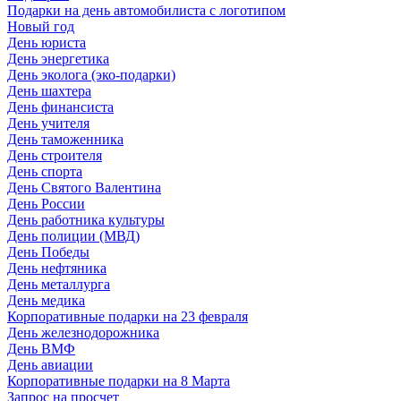
Подарки на день автомобилиста с логотипом
Новый год
День юриста
День энергетика
День эколога (эко-подарки)
День шахтера
День финансиста
День учителя
День таможенника
День строителя
День спорта
День Святого Валентина
День России
День работника культуры
День полиции (МВД)
День Победы
День нефтяника
День металлурга
День медика
Корпоративные подарки на 23 февраля
День железнодорожника
День ВМФ
День авиации
Корпоративные подарки на 8 Марта
Запрос на просчет