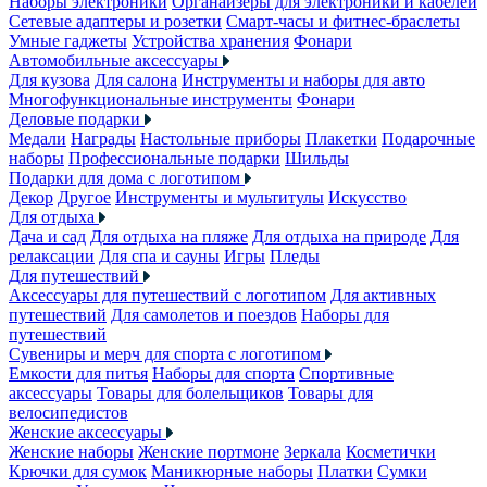
Наборы электроники
Органайзеры для электроники и кабелей
Сетевые адаптеры и розетки
Смарт-часы и фитнес-браслеты
Умные гаджеты
Устройства хранения
Фонари
Автомобильные аксессуары
Для кузова
Для салона
Инструменты и наборы для авто
Многофункциональные инструменты
Фонари
Деловые подарки
Медали
Награды
Настольные приборы
Плакетки
Подарочные
наборы
Профессиональные подарки
Шильды
Подарки для дома с логотипом
Декор
Другое
Инструменты и мультитулы
Искусство
Для отдыха
Дача и сад
Для отдыха на пляже
Для отдыха на природе
Для
релаксации
Для спа и сауны
Игры
Пледы
Для путешествий
Аксессуары для путешествий с логотипом
Для активных
путешествий
Для самолетов и поездов
Наборы для
путешествий
Сувениры и мерч для спорта с логотипом
Емкости для питья
Наборы для спорта
Спортивные
аксессуары
Товары для болельщиков
Товары для
велосипедистов
Женские аксессуары
Женские наборы
Женские портмоне
Зеркала
Косметички
Крючки для сумок
Маникюрные наборы
Платки
Сумки