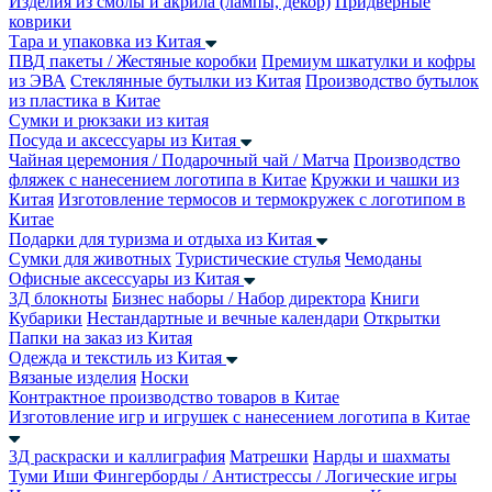
Изделия из смолы и акрила (лампы, декор)
Придверные
коврики
Тара и упаковка из Китая
ПВД пакеты / Жестяные коробки
Премиум шкатулки и кофры
из ЭВА
Стеклянные бутылки из Китая
Производство бутылок
из пластика в Китае
Сумки и рюкзаки из китая
Посуда и аксессуары из Китая
Чайная церемония / Подарочный чай / Матча
Производство
фляжек с нанесением логотипа в Китае
Кружки и чашки из
Китая
Изготовление термосов и термокружек с логотипом в
Китае
Подарки для туризма и отдыха из Китая
Сумки для животных
Туристические стулья
Чемоданы
Офисные аксессуары из Китая
3Д блокноты
Бизнес наборы / Набор директора
Книги
Кубарики
Нестандартные и вечные календари
Открытки
Папки на заказ из Китая
Одежда и текстиль из Китая
Вязаные изделия
Носки
Контрактное производство товаров в Китае
Изготовление игр и игрушек с нанесением логотипа в Китае
3Д раскраски и каллиграфия
Матрешки
Нарды и шахматы
Туми Иши
Фингерборды / Антистрессы / Логические игры