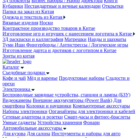
3Д блокноты
Бизнес наборы / Набор директора
Книги
Кубарики
Нестандартные и вечные календари
Открытки
Папки на заказ из Китая
Одежда и текстиль из Китая
Вязаные изделия
Носки
Контрактное производство товаров в Китае
Изготовление игр и игрушек с нанесением логотипа в Китае
3Д раскраски и каллиграфия
Матрешки
Нарды и шахматы
Туми Иши
Фингерборды / Антистрессы / Логические игры
Изготовление дартса и дротиков с логотипом в Китае
Зонты из китая
Каталог
Съедобные подарки
Кофе и чай
Мёд и варенье
Продуктовые наборы
Сладости и
орехи
Электроника
Беспроводные зарядные устройства, станции и лампы (БЗУ)
Видеокамеры
Внешние аккумуляторы (Power Bank)
Для
смартфона
Колонки и наушники
Компьютерные аксессуары
Наборы электроники
Органайзеры для электроники и кабелей
Сетевые адаптеры и розетки
Смарт-часы и фитнес-браслеты
Умные гаджеты
Устройства хранения
Фонари
Автомобильные аксессуары
Для кузова
Для салона
Инструменты и наборы для авто