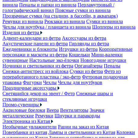
винила
Пеналы и папки из винила
Перламутровый /
голографический винил
Поясные сумки из винила
Прозрачные сумки (на стадион, в бассейн, в аквапарк)
Ремувки из винила
Рюкзаки из винила
Сумки из винила
Чехлы для ноутбука / планшета из винила
Шопперы из винила
Изделия из фетра
Адвент-календари из фетра
Аксессуары из фетра
Акустические панели из фетра
Гирлянды из фетра
Ежедневники и блокноты
Игрушки из фетра
Корпоративные
персонажи и маскоты из фетра
Кошельки
Мини-валенки
сувенирные
Настольные эко-ёлочки
Новогодние игрушки
Ночники и светильники из фетра
Органайзеры
Пеналы
Снежки-антистресс из войлока
Сумки из фетра
Фетр из
переработанного пластика / эко-фетр
Фетровая подарочная
упаковка
Фигурки
Чехлы
Чехлы для ноутбуков
Праздничные аксессуары
Светящийся декор на эвент / Фетр
Снежные шары и
стеклянные игрушки
Промо-сувениры
Акриловые брелоки
Веера
Вентиляторы
Значки
металлические
Ремувки
Шнурки и паракорды
Электроника из Китая
Необычные увлажнители
Рации на заказ из Китая
Повербанки из китая
Лампы и светильники из Китая
Колонки
и наушники из Китая
Зарядные устройства и провода для