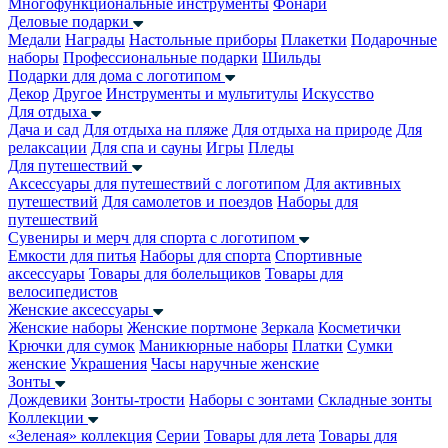
Многофункциональные инструменты
Фонари
Деловые подарки
Медали
Награды
Настольные приборы
Плакетки
Подарочные
наборы
Профессиональные подарки
Шильды
Подарки для дома с логотипом
Декор
Другое
Инструменты и мультитулы
Искусство
Для отдыха
Дача и сад
Для отдыха на пляже
Для отдыха на природе
Для
релаксации
Для спа и сауны
Игры
Пледы
Для путешествий
Аксессуары для путешествий с логотипом
Для активных
путешествий
Для самолетов и поездов
Наборы для
путешествий
Сувениры и мерч для спорта с логотипом
Емкости для питья
Наборы для спорта
Спортивные
аксессуары
Товары для болельщиков
Товары для
велосипедистов
Женские аксессуары
Женские наборы
Женские портмоне
Зеркала
Косметички
Крючки для сумок
Маникюрные наборы
Платки
Сумки
женские
Украшения
Часы наручные женские
Зонты
Дождевики
Зонты-трости
Наборы с зонтами
Складные зонты
Коллекции
«Зеленая» коллекция
Серии
Товары для лета
Товары для