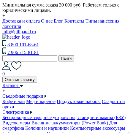
Минимальная сумма заказа 30 000 руб. Работаем только с
юридическими лицами.
+
Доставка и оплата
О нас
Блог
Контакты
Типы нанесения
логотипа
info@giftparad.ru
8 800 101-68-61
7 906 715-81-81
Найти
0
Оставить заявку
Каталог
+
Съедобные подарки
Кофе и чай
Мёд и варенье
Продуктовые наборы
Сладости и
орехи
Электроника
Беспроводные зарядные устройства, станции и лампы (БЗУ)
Видеокамеры
Внешние аккумуляторы (Power Bank)
Для
смартфона
Колонки и наушники
Компьютерные аксессуары