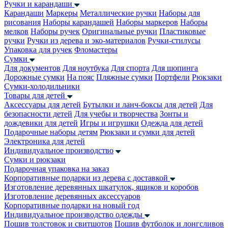
Ручки и карандаши
Карандаши
Маркеры
Металлические ручки
Наборы для
рисования
Наборы карандашей
Наборы маркеров
Наборы
мелков
Наборы ручек
Оригинальные ручки
Пластиковые
ручки
Ручки из дерева и эко-материалов
Ручки-стилусы
Упаковка для ручек
Фломастеры
Сумки
Для документов
Для ноутбука
Для спорта
Для шопинга
Дорожные сумки
На пояс
Пляжные сумки
Портфели
Рюкзаки
Сумки-холодильники
Товары для детей
Аксессуары для детей
Бутылки и ланч-боксы для детей
Для
безопасности детей
Для учебы и творчества
Зонты и
дождевики для детей
Игры и игрушки
Одежда для детей
Подарочные наборы детям
Рюкзаки и сумки для детей
Электроника для детей
Индивидуальное производство
Сумки и рюкзаки
Подарочная упаковка на заказ
Корпоративные подарки из дерева с доставкой
Изготовление деревянных шкатулок, ящиков и коробов
Изготовление деревянных аксессуаров
Корпоративные подарки на новый год
Индивидуальное производство одежды
Пошив толстовок и свитшотов
Пошив футболок и лонгсливов