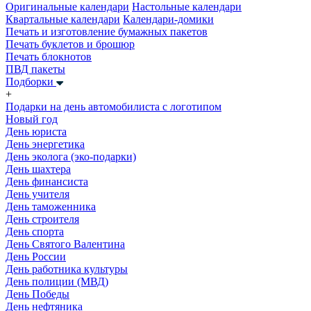
Оригинальные календари
Настольные календари
Квартальные календари
Календари-домики
Печать и изготовление бумажных пакетов
Печать буклетов и брошюр
Печать блокнотов
ПВД пакеты
Подборки
+
Подарки на день автомобилиста с логотипом
Новый год
День юриста
День энергетика
День эколога (эко-подарки)
День шахтера
День финансиста
День учителя
День таможенника
День строителя
День спорта
День Святого Валентина
День России
День работника культуры
День полиции (МВД)
День Победы
День нефтяника