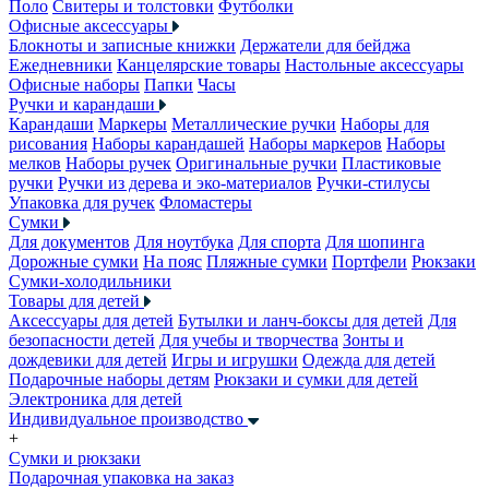
Поло
Свитеры и толстовки
Футболки
Офисные аксессуары
Блокноты и записные книжки
Держатели для бейджа
Ежедневники
Канцелярские товары
Настольные аксессуары
Офисные наборы
Папки
Часы
Ручки и карандаши
Карандаши
Маркеры
Металлические ручки
Наборы для
рисования
Наборы карандашей
Наборы маркеров
Наборы
мелков
Наборы ручек
Оригинальные ручки
Пластиковые
ручки
Ручки из дерева и эко-материалов
Ручки-стилусы
Упаковка для ручек
Фломастеры
Сумки
Для документов
Для ноутбука
Для спорта
Для шопинга
Дорожные сумки
На пояс
Пляжные сумки
Портфели
Рюкзаки
Сумки-холодильники
Товары для детей
Аксессуары для детей
Бутылки и ланч-боксы для детей
Для
безопасности детей
Для учебы и творчества
Зонты и
дождевики для детей
Игры и игрушки
Одежда для детей
Подарочные наборы детям
Рюкзаки и сумки для детей
Электроника для детей
Индивидуальное производство
+
Сумки и рюкзаки
Подарочная упаковка на заказ